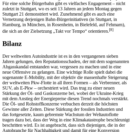
Für eine solche Bürgerbahn gibt es vielfaches Engagement – nicht
zuletzt in Stuttgart, wo es seit 13 Jahren an jedem Montag gegen
Stuttgart 21 demonstriert wird. Zunehmend gibt es auch eine
Vernetzung derjenigen Bahn-Bürgerinitiativen (in Stuttgart, in
Hamburg, in München, in Rosenheim, in Bielefeld, auf Fehmarn),
[
8
]
die sich an der Zielsetzung „Takt vor Tempo“ orientieren.
Bilanz
Der weltweiten Autoindustrie ist es in den vergangenen sieben
Jahren gelungen, den Reputationsschaden, der mit dem sogenannten
Abgasskandal entstanden war, vergessen zu machen und in eine
neue Offensive zu gelangen. Eine wichtige Rolle spielt dabei die
sogenannte E-Mobility, mit der objektiv die massenhafte Steigerung
der weltweiten Pkw-Flotte in all ihren Formen – als Verbrenner, als
SUV, als E-Pkw – orchestriert wird. Das trug zu einer neuen
Stärkung der Öl- und Gaskonzerne bei, wobei der Ukraine-Krieg
mit dem Anstieg der Energiepreise diesen Trend nochmals verstärkt.
Die Öl- und Rohstoffkonzerne verbuchen derzeit die höchsten
Gewinne aller Zeiten. Diese Stärkung der fossilen Industrien und
das fortgesetzte, kaum gebremste Wachstum der Weltautoflotte
tragen dazu bei, dass der Weg in eine Klimakatastrophe beschleunigt
beschritten wird. Es ist angebracht, dass sich diejenigen, die in der
Autobranche für Nachhaltigkeit und damit für eine Konversion