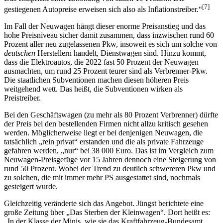
[
7
]
gestiegenen Autopreise erweisen sich also als Inflationstreiber.“
Im Fall der Neuwagen hängt dieser enorme Preisanstieg und das
hohe Preisniveau sicher damit zusammen, dass inzwischen rund 60
Prozent aller neu zugelassenen Pkw, insoweit es sich um solche von
deutschen
Herstellern handelt, Dienstwagen sind. Hinzu kommt,
dass die Elektroautos, die 2022 fast 50 Prozent der Neuwagen
ausmachten, um rund 25 Prozent teurer sind als Verbrenner-Pkw.
Die staatlichen Subventionen machen diesen höheren Preis
weitgehend wett. Das heißt, die Subventionen wirken als
Preistreiber.
Bei den Geschäftswagen (zu mehr als 80 Prozent Verbrenner) dürfte
der Preis bei den bestellenden Firmen nicht allzu kritisch gesehen
werden. Möglicherweise liegt er bei denjenigen Neuwagen, die
tatsächlich „rein privat“ erstanden und die als private Fahrzeuge
gefahren werden, „nur“ bei 38 000 Euro. Das ist im Vergleich zum
Neuwagen-Preisgefüge vor 15 Jahren dennoch eine Steigerung von
rund 50 Prozent. Wobei der Trend zu deutlich schwereren Pkw und
zu solchen, die mit immer mehr PS ausgestattet sind, nochmals
gesteigert wurde.
Gleichzeitig veränderte sich das Angebot. Jüngst berichtete eine
große Zeitung über „Das Sterben der Kleinwagen“. Dort heißt es:
„In der Klasse der Minis, wie sie das Kraftfahrzeug-Bundesamt