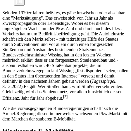
Seit den 1970er Jahren heißt es, es gäbe inzwischen oder absehbar
eine "Marktsättigung". Das erweist sich von Jahr zu Jahr als
Zweckpropaganda oder Lebenslüge. Wobei es bei diesem
ungezügelten Wachstum der Pkw-Zahl und damit auch des Pkw-
Verkehrs kaum um Bedürfnisbefriedigung geht. Die Autoindustrie
schafft sich den Markt selbst – mit tatkräftiger Hilfe des Staates
durch Subventionen und vor allem durch einen fortgesetzten
Straßenbau und Ausbau des bestehenden Straßennetzes.
Bundesverkehrsminister Wissing hat in den letzten Wochen
mehrfach erklärt, dass er am fortgesetzten Straßenneubau und -
ausbau festhalten wird. 46 Straßenbauprojekte, die im
Bundesverkehrswegeplan laut Wissing „fest disponiert“ seien, sollen
in den Status „im überragenden Interesse“ versetzt und damit
definitiv in den nächsten Jahren gebaut werden (
Tagesspiegel
,
8.12.2022).
Es gilt: Wer Straßen baut, wird Straßenverkehr ernten.
Gleichzeitig wird das Schienennetz, vor allem hinsichtlich dessen
[
2
]
Effizienz, Jahr für Jahr abgebaut.
Wie die vorausgegangenen Bundesregierungen schafft sich die
Ampel-Regierung diesen immer weiter wachsenden Pkw-Markt mit
dem Märchen der sauberen E-Mobilität.