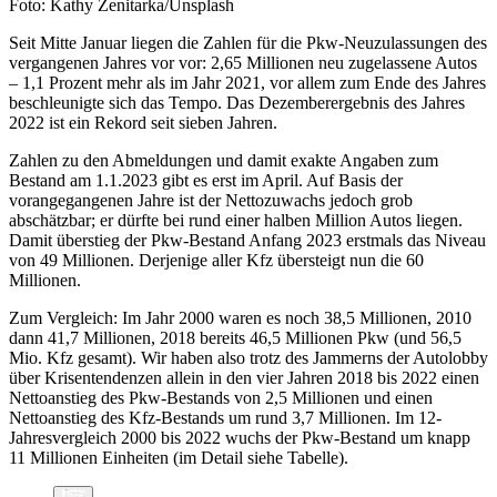
Foto: Kathy Zenitarka/Unsplash
Seit Mitte Januar liegen die Zahlen für die Pkw-Neuzulassungen des
vergangenen Jahres vor vor: 2,65 Millionen neu zugelassene Autos
– 1,1 Prozent mehr als im Jahr 2021, vor allem zum Ende des Jahres
beschleunigte sich das Tempo. Das Dezemberergebnis des Jahres
2022 ist ein Rekord seit sieben Jahren.
Zahlen zu den Abmeldungen und damit exakte Angaben zum
Bestand am 1.1.2023 gibt es erst im April. Auf Basis der
vorangegangenen Jahre ist der Nettozuwachs jedoch grob
abschätzbar; er dürfte bei rund einer halben Million Autos liegen.
Damit überstieg der Pkw-Bestand Anfang 2023 erstmals das Niveau
von 49 Millionen. Derjenige aller Kfz übersteigt nun die 60
Millionen.
Zum Vergleich: Im Jahr 2000 waren es noch 38,5 Millionen, 2010
dann 41,7 Millionen, 2018 bereits 46,5 Millionen Pkw (und 56,5
Mio. Kfz gesamt). Wir haben also trotz des Jammerns der Autolobby
über Krisentendenzen allein in den vier Jahren 2018 bis 2022 einen
Nettoanstieg des Pkw-Bestands von 2,5 Millionen und einen
Nettoanstieg des Kfz-Bestands um rund 3,7 Millionen. Im 12-
Jahresvergleich 2000 bis 2022 wuchs der Pkw-Bestand um knapp
11 Millionen Einheiten (im Detail siehe Tabelle).