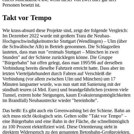
Personen besetzt ist.
Takt vor Tempo
Wie krass-absurd diese Projekte sind, zeigt der folgende Vergleich:
Im Dezember 2022 wurde mit großem Trara die Neubau-
Hochgeschwindigkeitsstrecke Stuttgart (Wendlingen) – Ulm (über
die Schwäbische Alb) in Betrieb genommen. Die Schlagzeilen
lauteten, dass man nun "erstmals Stuttgart – München in zwei
Stunden" auf der Schiene zurücklegen könne. Die Gruppe
"Bürgerbahn" hat offen gelegt, dass man 1995/96 auf derselben
Verbindung bereits dieselbe Fahrtzeit erreicht hatte. Dass aber im
letzten Vierteljahrhundert durch Fahren auf Verschleiß die
Verbindung (vor allem zwischen Ulm und München) um 17
Minuten langsamer wurde, was nun statt mit Sanierung mit der
sündhaft teuren (4 Mrd. Euro) und brandgefährlichen (extrem viele
Tunnel, extrem hohe Steigungen, kaum Evakuierungsmöglichkeiten
im Brandfall) Neubaustrecke wieder "hereinholte".
Das heißt: Es gibt auch ein Greenwashing bei der Schiene. Bahn an
sich muss nicht ökologisch sein. Gelten sollte "Takt vor Tempo" –
eine Bürgerbahn und eine Bahn in der Fläche, die schnellstmöglich
zu 100 Prozent elektrifiziert wird. Diese Orientierung steht in
direktem Widerspruch zu den genannten Betonbahn-Großprojekten.