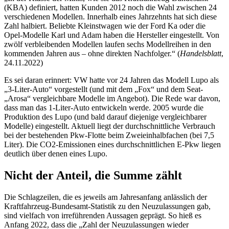
(KBA) definiert, hatten Kunden 2012 noch die Wahl zwischen 24
verschiedenen Modellen. Innerhalb eines Jahrzehnts hat sich diese
Zahl halbiert. Beliebte Kleinstwagen wie der Ford Ka oder die
Opel-Modelle Karl und Adam haben die Hersteller eingestellt. Von
zwölf verbleibenden Modellen laufen sechs Modellreihen in den
kommenden Jahren aus – ohne direkten Nachfolger.“ (
Handelsblatt
,
24.11.2022)
Es sei daran erinnert: VW hatte vor 24 Jahren das Modell Lupo als
„3-Liter-Auto“ vorgestellt (und mit dem „Fox“ und dem Seat-
„Arosa“ vergleichbare Modelle im Angebot). Die Rede war davon,
dass man das 1-Liter-Auto entwickeln werde. 2005 wurde die
Produktion des Lupo (und bald darauf diejenige vergleichbarer
Modelle) eingestellt. Aktuell liegt der durchschnittliche Verbrauch
bei der bestehenden Pkw-Flotte beim Zweieinhalbfachen (bei 7,5
Liter). Die CO2-Emissionen eines durchschnittlichen E-Pkw liegen
deutlich über denen eines Lupo.
Nicht der Anteil, die Summe zählt
Die Schlagzeilen, die es jeweils am Jahresanfang anlässlich der
Kraftfahrzeug-Bundesamt-Statistik zu den Neuzulassungen gab,
sind vielfach von irreführenden Aussagen geprägt. So hieß es
Anfang 2022, dass die „Zahl der Neuzulassungen wieder