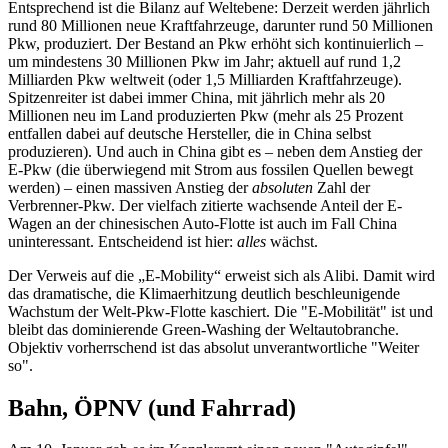
Entsprechend ist die Bilanz auf Weltebene: Derzeit werden jährlich
rund 80 Millionen neue Kraftfahrzeuge, darunter rund 50 Millionen
Pkw, produziert. Der Bestand an Pkw erhöht sich kontinuierlich –
um mindestens 30 Millionen Pkw im Jahr; aktuell auf rund 1,2
Milliarden Pkw weltweit (oder 1,5 Milliarden Kraftfahrzeuge).
Spitzenreiter ist dabei immer China, mit jährlich mehr als 20
Millionen neu im Land produzierten Pkw (mehr als 25 Prozent
entfallen dabei auf deutsche Hersteller, die in China selbst
produzieren). Und auch in China gibt es – neben dem Anstieg der
E-Pkw (die überwiegend mit Strom aus fossilen Quellen bewegt
werden) – einen massiven Anstieg der
absoluten
Zahl der
Verbrenner-Pkw. Der vielfach zitierte wachsende Anteil der E-
Wagen an der chinesischen Auto-Flotte ist auch im Fall China
uninteressant. Entscheidend ist hier:
alles
wächst.
Der Verweis auf die „E-Mobility“ erweist sich als Alibi. Damit wird
das dramatische, die Klimaerhitzung deutlich beschleunigende
Wachstum der Welt-Pkw-Flotte kaschiert. Die "E-Mobilität" ist und
bleibt das dominierende Green-Washing der Weltautobranche.
Objektiv vorherrschend ist das absolut unverantwortliche "Weiter
so".
Bahn, ÖPNV (und Fahrrad)