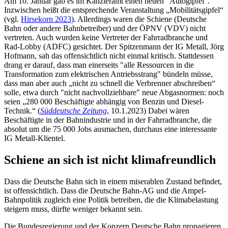
Am 10. Januar gab es im Kanzleramt einen neuen "Autogipfel".
Inzwischen heißt die entsprechende Veranstaltung „Mobilitätsgipfel“
(vgl.
Hirsekorn 2023
). Allerdings waren die Schiene (Deutsche
Bahn oder andere Bahnbetreiber) und der ÖPNV (VDV) nicht
vertreten. Auch wurden keine Vertreter der Fahrradbranche und
Rad-Lobby (ADFC) gesichtet. Der Spitzenmann der IG Metall, Jörg
Hofmann, sah das offensichtlich nicht einmal kritisch. Stattdessen
drang er darauf, dass man einerseits "alle Ressourcen in die
Transformation zum elektrischen Antriebsstrang" bündeln müsse,
dass man aber auch „nicht zu schnell die Verbrenner abschreiben“
solle, etwa durch "nicht nachvollziehbare" neue Abgasnormen: noch
seien „280 000 Beschäftigte abhängig von Benzin und Diesel-
Technik.“ (
Süddeutsche Zeitung
, 10.1.2023) Dabei wären
Beschäftigte in der Bahnindustrie und in der Fahrradbranche, die
absolut um die 75 000 Jobs ausmachen, durchaus eine interessante
IG Metall-Klientel.
Schiene an sich ist nicht klimafreundlich
Dass die Deutsche Bahn sich in einem miserablen Zustand befindet,
ist offensichtlich. Dass die Deutsche Bahn-AG und die Ampel-
Bahnpolitik zugleich eine Politik betreiben, die die Klimabelastung
steigern muss, dürfte weniger bekannt sein.
Die Bundesregierung und der Konzern Deutsche Bahn propagieren