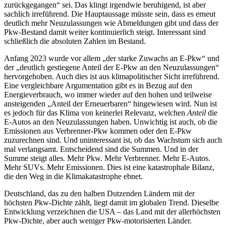
zurückgegangen“ sei. Das klingt irgendwie beruhigend, ist aber
sachlich irreführend. Die Hauptaussage müsste sein, dass es erneut
deutlich mehr Neuzulassungen wie Abmeldungen gibt und dass der
Pkw-Bestand damit weiter kontinuierlich steigt. Interessant sind
schließlich die absoluten Zahlen im Bestand.
Anfang 2023 wurde vor allem „der starke Zuwachs an E-Pkw“ und
der „deutlich gestiegene Anteil der E-Pkw an den Neuzulassungen“
hervorgehoben. Auch dies ist aus klimapolitischer Sicht irreführend.
Eine vergleichbare Argumentation gibt es in Bezug auf den
Energieverbrauch, wo immer wieder auf den hohen und teilweise
ansteigenden „Anteil der Erneuerbaren“ hingewiesen wird. Nun ist
es jedoch für das Klima von keinerlei Relevanz, welchen
Anteil
die
E-Autos an den Neuzulassungen haben. Unwichtig ist auch, ob die
Emissionen aus Verbrenner-Pkw kommen oder den E-Pkw
zuzurechnen sind. Und uninteressant ist, ob das Wachstum sich auch
mal verlangsamt. Entscheidend sind die Summen. Und in der
Summe steigt alles
.
Mehr Pkw. Mehr Verbrenner. Mehr E-Autos.
Mehr SUVs. Mehr Emissionen. Dies ist eine katastrophale Bilanz,
die den Weg in die Klimakatastrophe ebnet.
Deutschland, das zu den halben Dutzenden Ländern mit der
höchsten Pkw-Dichte zählt, liegt damit im globalen Trend. Dieselbe
Entwicklung verzeichnen die USA – das Land mit der allerhöchsten
Pkw-Dichte, aber auch weniger Pkw-motorisierten Länder.