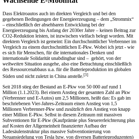
Wachsende E-Mobilität
Dass Elektroautos auch im direkten Vergleich und bei den
gegebenen Bedingungen der Energieerzeugung – dem „Strommix“
– einschließlich der absehbaren Entwicklung bei der
Energieerzeugung bis Anfang der 2030er Jahre – keinen Beitrag zur
CO2-Reduktion leisten, ist inzwischen vielfach belegt worden. Mit
direktem Vergleich ist gemeint: Ein durchschnittlicher Verbrenner im
Vergleich zu einem durchschnittlichen E-Pkw. Wobei ich jetzt - wie
es sich für Menschen, für die internationales Denken und
internationale Solidarität unabdingbar sind – gehört, von der
weltweiten
Situation ausgehe, also eine Betrachtung einschließlich
des Ressourcenabbaus u.a. für die Batterieproduktion im globalen
[
3
]
Süden und nicht zuletzt in China anstelle.
Seit 2018 stieg der Bestand an E-Pkw von 50 000 auf rund 1
Million (1.1.2023). Bei einem Anstieg der gesamten Zahl an Pkw
(Verbrenner und E-Autos) um 2,5 Millionen, heißt das: Es gab im
beschriebenen Vier-Jahres-Zeitraum einen Anstieg von 1,5
Millionen Verbrenner-Pkw und
zusätzlich
den Anstieg von knapp
einer Million E-Pkw. Selbst in diesem Zeitraum mit massiven
Subventionen für E-Pkw (Kaufprämie plus Steuererleichterung plus
auf Kosten der Allgemeinheit finanzierter Aufbau der
Ladesäulenstruktur plus massive Subventionierung von
Neuansiedelung von Tesla bzw. von diversen Batterieproduzenten)