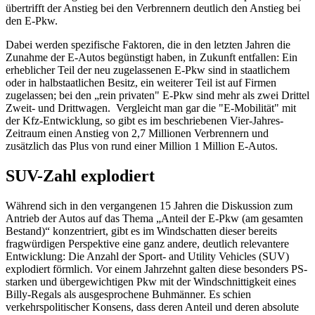
übertrifft der Anstieg bei den Verbrennern deutlich den Anstieg bei
den E-Pkw.
Dabei werden spezifische Faktoren, die in den letzten Jahren die
Zunahme der E-Autos begünstigt haben, in Zukunft entfallen: Ein
erheblicher Teil der neu zugelassenen E-Pkw sind in staatlichem
oder in halbstaatlichen Besitz, ein weiterer Teil ist auf Firmen
zugelassen; bei den „rein privaten" E-Pkw sind mehr als zwei Drittel
Zweit- und Drittwagen. Vergleicht man gar die "E-Mobilität" mit
der Kfz-Entwicklung, so gibt es im beschriebenen Vier-Jahres-
Zeitraum einen Anstieg von 2,7 Millionen Verbrennern und
zusätzlich das Plus von rund einer Million 1 Million E-Autos.
SUV-Zahl explodiert
Während sich in den vergangenen 15 Jahren die Diskussion zum
Antrieb der Autos auf das Thema „Anteil der E-Pkw (am gesamten
Bestand)“ konzentriert, gibt es im Windschatten dieser bereits
fragwürdigen Perspektive eine ganz andere, deutlich relevantere
Entwicklung: Die Anzahl der Sport- and Utility Vehicles (SUV)
explodiert förmlich. Vor einem Jahrzehnt galten diese besonders PS-
starken und übergewichtigen Pkw mit der Windschnittigkeit eines
Billy-Regals als ausgesprochene Buhmänner. Es schien
verkehrspolitischer Konsens, dass deren Anteil und deren absolute