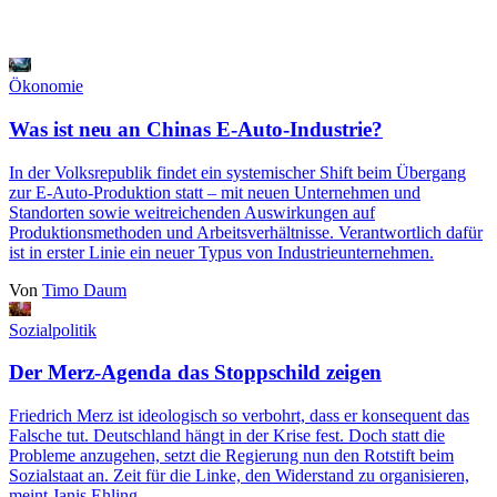
Ökonomie
Was ist neu an Chinas E-Auto-Industrie?
In der Volksrepublik findet ein systemischer Shift beim Übergang
zur E-Auto-Produktion statt ‒ mit neuen Unternehmen und
Standorten sowie weitreichenden Auswirkungen auf
Produktionsmethoden und Arbeitsverhältnisse. Verantwortlich dafür
ist in erster Linie ein neuer Typus von Industrieunternehmen.
Von
Timo Daum
Sozialpolitik
Der Merz-Agenda das Stoppschild zeigen
Friedrich Merz ist ideologisch so verbohrt, dass er konsequent das
Falsche tut. Deutschland hängt in der Krise fest. Doch statt die
Probleme anzugehen, setzt die Regierung nun den Rotstift beim
Sozialstaat an. Zeit für die Linke, den Widerstand zu organisieren,
meint Janis Ehling