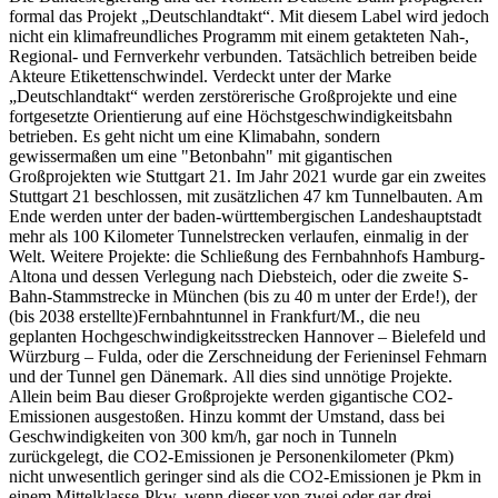
formal das Projekt „Deutschlandtakt“. Mit diesem Label wird jedoch
nicht ein klimafreundliches Programm mit einem getakteten Nah-,
Regional- und Fernverkehr verbunden. Tatsächlich betreiben beide
Akteure Etikettenschwindel. Verdeckt unter der Marke
„Deutschlandtakt“ werden zerstörerische Großprojekte und eine
fortgesetzte Orientierung auf eine Höchstgeschwindigkeitsbahn
betrieben. Es geht nicht um eine Klimabahn, sondern
gewissermaßen um eine "Betonbahn" mit gigantischen
Großprojekten wie Stuttgart 21. Im Jahr 2021 wurde gar ein zweites
Stuttgart 21 beschlossen, mit zusätzlichen 47 km Tunnelbauten. Am
Ende werden unter der baden-württembergischen Landeshauptstadt
mehr als 100 Kilometer Tunnelstrecken verlaufen, einmalig in der
Welt. Weitere Projekte: die Schließung des Fernbahnhofs Hamburg-
Altona und dessen Verlegung nach Diebsteich, oder die zweite S-
Bahn-Stammstrecke in München (bis zu 40 m unter der Erde!), der
(bis 2038 erstellte)
Fernbahntunnel in Frankfurt/M., die neu
geplanten Hochgeschwindigkeitsstrecken Hannover – Bielefeld und
Würzburg – Fulda, oder die Zerschneidung der Ferieninsel Fehmarn
und der Tunnel gen Dänemark. All dies sind unnötige Projekte.
Allein beim Bau dieser Großprojekte werden gigantische CO2-
Emissionen ausgestoßen. Hinzu kommt der Umstand, dass bei
Geschwindigkeiten von 300 km/h, gar noch in Tunneln
zurückgelegt, die CO2-Emissionen je Personenkilometer (Pkm)
nicht unwesentlich geringer sind als die CO2-Emissionen je Pkm in
einem Mittelklasse-Pkw, wenn dieser von zwei oder gar drei