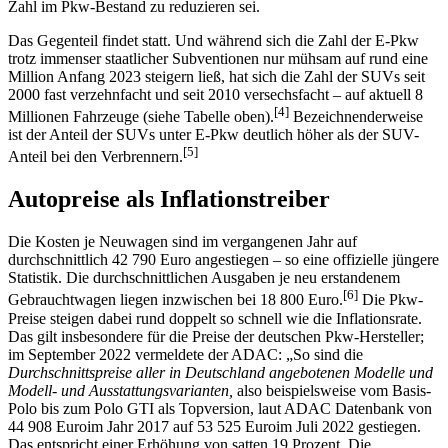
Zahl im Pkw-Bestand zu reduzieren sei.
Das Gegenteil findet statt. Und während sich die Zahl der E-Pkw
trotz immenser staatlicher Subventionen nur mühsam auf rund eine
Million Anfang 2023 steigern ließ, hat sich die Zahl der SUVs seit
2000 fast verzehnfacht und seit 2010 versechsfacht – auf aktuell 8
[
4
]
Millionen Fahrzeuge (siehe Tabelle oben).
Bezeichnenderweise
ist der Anteil der SUVs unter E-Pkw deutlich höher als der SUV-
[
5
]
Anteil bei den Verbrennern.
Autopreise als Inflationstreiber
Die Kosten je Neuwagen sind im vergangenen Jahr auf
durchschnittlich 42 790 Euro angestiegen – so eine offizielle jüngere
Statistik. Die durchschnittlichen Ausgaben je neu erstandenem
[
6
]
Gebrauchtwagen liegen inzwischen bei 18 800 Euro.
Die Pkw-
Preise steigen dabei rund doppelt so schnell wie die Inflationsrate.
Das gilt insbesondere für die Preise der deutschen Pkw-Hersteller;
im September 2022 vermeldete der ADAC: „So sind die
Durchschnittspreise aller in Deutschland angebotenen Modelle und
Modell- und Ausstattungsvarianten,
also beispielsweise vom Basis-
Polo bis zum Polo GTI als Topversion, laut ADAC Datenbank von
44 908 Euro
im Jahr 2017 auf 53 525 Euro
im Juli 2022 gestiegen.
Das entspricht einer Erhöhung von satten 19 Prozent. Die