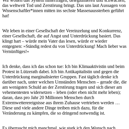
Wir wollen das System hinterfragen, delegitimieren und schwächen,
das weltweit Tod und Zerstörung bringt. Das uns laut Aussagen von
Wissenschaftler*innen mitten ins sechste Massenaussterben geführt
hat!
Wir leben in einer Gesellschaft der Vereinzelung und Konkurrenz,
einer Gesellschaft, die auf Angst und Unterdrückung basiert. Das
klingt hart – würde mein Vater das lesen, würde er wieder
entgegnen: »Ständig redest du von Unterdrückung! Mach lieber was
Vernünftiges!«
Ich denke, dass ich das schon tue: Ich bin Klimaaktivistin und beim
Protest in Lützerath dabei. Ich bin Antikapitalistin und gegen die
Unterdrückung marginalisierter Gruppen. Fast täglich denke ich
darüber nach, unter welchen Umständen Menschen – gerade die, die
am wenigsten Schuld an der Zerstörung tragen und sich dieser am
vehementesten widersetzen – leben (oder eben nicht mehr leben);
daran, dass pro Jahr 20 Millionen Menschen durch
Extremwetterereignisse aus ihrem Zuhause vertrieben werden …
Diese und viele andere Dinge treiben mich dazu, für die
Veränderung zu kämpfen, die so dringend notwendig ist.
Es überrascht mich manchmal, wie stark ich den Wunsch nach