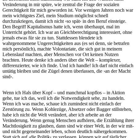
Veränderung in mir spüre, wie zentral die Frage der sozialen
Gerechtigkeit für mich geworden ist. Vor wenigen Jahren noch war
mein wichtigstes Ziel, mein Studium möglichst schnell
durchzukriegen, damit ich nicht ›so spät‹ in den Beruf einsteige.
Den Begriff Kapitalismus hatte ich, wenn überhaupt, mal im
Unterricht gehört. Ich war an Gleichberechtigung interessiert, ohne
jemals etwas für sie zu tun. Stattdessen blendete ich
wahrgenommene Ungerechtigkeiten aus (es sei denn, sie betrafen
mich persönlich), machte Volontariate, die sich gut in meinem
Lebenslauf machten, aber Menschen vor Ort keinen Nutzen
brachten. Heute denke ich anders über die Welt – komplexer,
differenzierter, wie ich finde. Und ich handle! Ich darf nicht einfach
untätig bleiben und die Zügel denen überlassen, die ›an der Macht
sind‹.
Wenn ich Hals über Kopf – und manchmal kopflos – in Aktion
gehe, tue ich das, weil ich die Notwendigkeit sehe, zu handeln.
Wenn ich was mache, schaue ich zumindest nicht einfach der
Zerstörung zu. Wenn Kohlezüge, Absetzer oder Bagger stillstehen,
habe ich nicht die Welt verändert, aber ich arbeite an der
Veränderung. Wenn genug Menschen aufhören, die Erzählung ihrer
Machtlosigkeit zu glauben, dann sind wir einer Welt, in der wir mit-
und nicht gegeneinander leben, schon deutlich nähergekommen.
Statt sich auf ›die Politik‹ zu verlassen, können wir auf täglicher