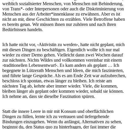
weiblich sozialisierter Menschen, von Menschen mit Behinderung,
von Trans*- oder Interpersonen oder auch die Diskriminierung von
Menschen aus der Arbeiter*innenklasse zu erwähnen. Aber es ist
nicht an mir, diese Geschichten zu erzählen. Viele Betroffene haben
es bereits getan. Wir müssen ihnen nur zuhören und nach ihren
Bedürfnissen handeln.
Ich hatte nicht vor, ›Aktivistin zu werden‹, hatte nicht geplant, mich
mit diesen Dingen zu beschäftigen. Eigentlich wollte ich nur mal
wieder zu einer Demo gehen. Vielleicht dann zwei Wochen darauf
zur nächsten. Nichts Wildes und vollkommen vereinbar mit einem
›traditionellen Lebensentwurf‹. Es kam anders als geplant … Ich
begegnete in Lützerath Menschen und Ideen, die mich faszinierten,
und führte lange Gespräche. Als es am Ende Zeit war aufzubrechen,
beschloss ich spontan, etwas länger zu bleiben. Ich reiste am
nächsten Tag ab, kehrte aber immer wieder. Viele, die kommen,
bleiben länger als geplant oder kommen wieder, sobald sie können.
Ich nehme an, dass sie dieselbe Faszination spüren.
Statt die innere Leere in mir mit Konsum und oberflächlichen
Dingen zu füllen, lernte ich zu vertrauen und tiefergehende
Bindungen einzugehen. Wenn du anfängst, Alternativen zu sehen,
beginnst du, den Status quo zu hinterfragen, der fast immer die