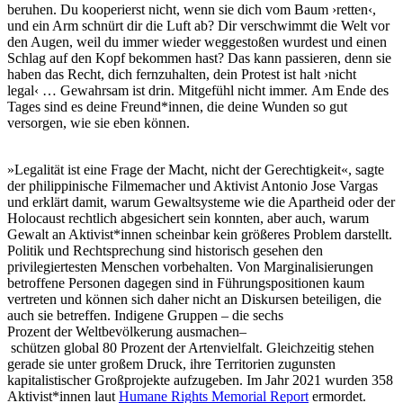
beruhen. Du kooperierst nicht, wenn sie dich vom Baum ›retten‹,
und ein Arm schnürt dir die Luft ab? Dir verschwimmt die Welt vor
den Augen, weil du immer wieder weggestoßen wurdest und einen
Schlag auf den Kopf bekommen hast? Das kann passieren, denn sie
haben das Recht, dich fernzuhalten, dein Protest ist halt ›nicht
legal‹ … Gewahrsam ist drin. Mitgefühl nicht immer. Am Ende des
Tages sind es deine Freund*innen, die deine Wunden so gut
versorgen, wie sie eben können.
»Legalität ist eine Frage der Macht, nicht der Gerechtigkeit«, sagte
der philippinische Filmemacher und Aktivist Antonio Jose Vargas
und erklärt damit, warum Gewaltsysteme wie die Apartheid oder der
Holocaust rechtlich abgesichert sein konnten, aber auch, warum
Gewalt an Aktivist*innen scheinbar kein größeres Problem darstellt.
Politik und Rechtsprechung sind historisch gesehen den
privilegiertesten Menschen vorbehalten. Von Marginalisierungen
betroffene Personen dagegen sind in Führungspositionen kaum
vertreten und können sich daher nicht an Diskursen beteiligen, die
auch sie betreffen. Indigene Gruppen – die sechs
Prozent der Weltbevölkerung ausmachen–
schützen global 80 Prozent der Artenvielfalt. Gleichzeitig stehen
gerade sie unter großem Druck, ihre Territorien zugunsten
kapitalistischer Großprojekte aufzugeben. Im Jahr 2021 wurden 358
Aktivist*innen laut
Humane Rights Memorial Report
ermordet.