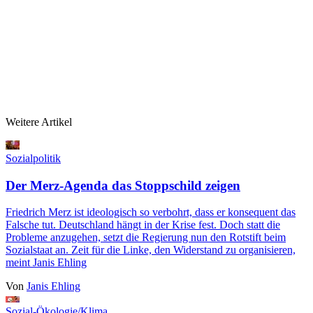
Weitere Artikel
Sozialpolitik
Der Merz-Agenda das Stoppschild zeigen
Friedrich Merz ist ideologisch so verbohrt, dass er konsequent das
Falsche tut. Deutschland hängt in der Krise fest. Doch statt die
Probleme anzugehen, setzt die Regierung nun den Rotstift beim
Sozialstaat an. Zeit für die Linke, den Widerstand zu organisieren,
meint Janis Ehling
Von
Janis Ehling
Sozial-Ökologie/Klima