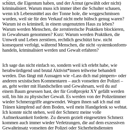
schützt, die Eigentum haben, und der Armut (gewählt oder nicht)
kriminalisiert. Warum muss ich immer über die Schulter schauen,
wenn ich Lebensmittel aus der Tonne hole, die weggeschmissen
wurden, weil sie für den Verkauf nicht mehr hübsch genug waren?
Warum ist es kriminell, in einem ungenutzten Haus zu leben?
Warum werden Menschen, die zerstörerische Praktiken blockieren,
in Gewahrsam genommen? Kurz: Warum werden Praktiken, die
Umwelt und Leben zerstören, rechtlich geschützt bzw. nicht
konsequent verfolgt, während Menschen, die nicht ›systemkonform‹
handeln, kriminalisiert werden und Gewalt erfahren?
Ich sage das nicht einfach so, sondern weil ich erlebt habe, wie
herabwürdigend und brutal Aktivist*innen teilweise behandelt
werden. Das fängt mit Aussagen wie »Lass dich mal pimpern« oder
anderen sexistischen Kommentaren – auch vonseiten der Polizei –
an, geht weiter mit Handschellen und Gewahrsam, weil du auf
einem Baum gesessen hast, der für Großprojekt XY gefällt werden
soll, bis hin zu physischer Gewalt. Es werden von der Polizeiimmer
wieder Schmerzgriffe angewendet. Wegen ihnen saß ich mal mit
Tränen kämpfend auf dem Boden, weil mein Handgelenk so wehtat.
Ich konnte nicht stehen, weil der Schmerz meine volle
Aufmerksamkeit forderte. Zu diesem gezielt eingesetzten Schmerz
kommen auch immer wieder Verletzungen, die auf dem exzessiven
Gewalteinsatz vonseiten der Polizei oder Sicherheitsdiensten