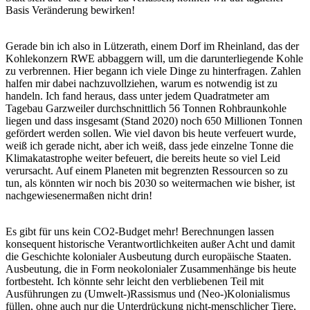
Basis Veränderung bewirken!
Gerade bin ich also in Lützerath, einem Dorf im Rheinland, das der
Kohlekonzern RWE abbaggern will, um die darunterliegende Kohle
zu verbrennen. Hier begann ich viele Dinge zu hinterfragen. Zahlen
halfen mir dabei nachzuvollziehen, warum es notwendig ist zu
handeln. Ich fand heraus, dass unter jedem Quadratmeter am
Tagebau Garzweiler durchschnittlich 56 Tonnen Rohbraunkohle
liegen und dass insgesamt (Stand 2020) noch 650 Millionen Tonnen
gefördert werden sollen. Wie viel davon bis heute verfeuert wurde,
weiß ich gerade nicht, aber ich weiß, dass jede einzelne Tonne die
Klimakatastrophe weiter befeuert, die bereits heute so viel Leid
verursacht. Auf einem Planeten mit begrenzten Ressourcen so zu
tun, als könnten wir noch bis 2030 so weitermachen wie bisher, ist
nachgewiesenermaßen nicht drin!
Es gibt für uns kein CO
2
-Budget mehr! Berechnungen lassen
konsequent historische Verantwortlichkeiten außer Acht und damit
die Geschichte kolonialer Ausbeutung durch europäische Staaten.
Ausbeutung, die in Form neokolonialer Zusammenhänge bis heute
fortbesteht. Ich könnte sehr leicht den verbliebenen Teil mit
Ausführungen zu (Umwelt-)Rassismus und (Neo-)Kolonialismus
füllen, ohne auch nur die Unterdrückung nicht-menschlicher Tiere,