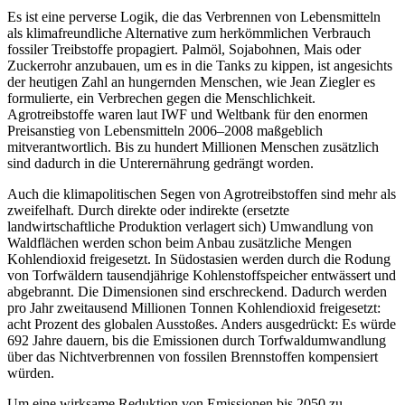
Es ist eine perverse Logik, die das Verbrennen von Lebensmitteln
als klimafreundliche Alternative zum herkömmlichen Verbrauch
fossiler Treibstoffe propagiert. Palmöl, Sojabohnen, Mais oder
Zuckerrohr anzubauen, um es in die Tanks zu kippen, ist angesichts
der heutigen Zahl an hungernden Menschen, wie Jean Ziegler es
formulierte, ein Verbrechen gegen die Menschlichkeit.
Agrotreibstoffe waren laut IWF und Weltbank für den enormen
Preisanstieg von Lebensmitteln 2006–2008 maßgeblich
mitverantwortlich. Bis zu hundert Millionen Menschen zusätzlich
sind dadurch in die Unterernährung gedrängt worden.
Auch die klimapolitischen Segen von Agrotreibstoffen sind mehr als
zweifelhaft. Durch direkte oder indirekte (ersetzte
landwirtschaftliche Produktion verlagert sich) Umwandlung von
Waldflächen werden schon beim Anbau zusätzliche Mengen
Kohlendioxid freigesetzt. In Südostasien werden durch die Rodung
von Torfwäldern tausendjährige Kohlenstoffspeicher entwässert und
abgebrannt. Die Dimensionen sind erschreckend. Dadurch werden
pro Jahr zweitausend Millionen Tonnen Kohlendioxid freigesetzt:
acht Prozent des globalen Ausstoßes. Anders ausgedrückt: Es würde
692 Jahre dauern, bis die Emissionen durch Torfwaldumwandlung
über das Nichtverbrennen von fossilen Brennstoffen kompensiert
würden.
Um eine wirksame Reduktion von Emissionen bis 2050 zu