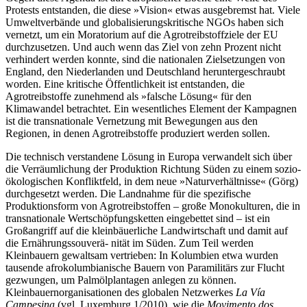
Protests entstanden, die diese »Vision« etwas ausgebremst hat. Viele
Umweltverbände und globalisierungskritische NGOs haben sich
vernetzt, um ein Moratorium auf die Agrotreibstoffziele der EU
durchzusetzen. Und auch wenn das Ziel von zehn Prozent nicht
verhindert werden konnte, sind die nationalen Zielsetzungen von
England, den Niederlanden und Deutschland heruntergeschraubt
worden. Eine kritische Öffentlichkeit ist entstanden, die
Agrotreibstoffe zunehmend als »falsche Lösung« für den
Klimawandel betrachtet. Ein wesentliches Element der Kampagnen
ist die transnationale Vernetzung mit Bewegungen aus den
Regionen, in denen Agrotreibstoffe produziert werden sollen.
Die technisch verstandene Lösung in Europa verwandelt sich über
die Verräumlichung der Produktion Richtung Süden zu einem sozio-
ökologischen Konfliktfeld, in dem neue »Naturverhältnisse« (Görg)
durchgesetzt werden. Die Landnahme für die spezifische
Produktionsform von Agrotreibstoffen – große Monokulturen, die in
transnationale Wertschöpfungsketten eingebettet sind – ist ein
Großangriff auf die kleinbäuerliche Landwirtschaft und damit auf
die Ernährungssouverä- nität im Süden. Zum Teil werden
Kleinbauern gewaltsam vertrieben: In Kolumbien etwa wurden
tausende afrokolumbianische Bauern von Paramilitärs zur Flucht
gezwungen, um Palmölplantagen anlegen zu können.
Kleinbauernorganisationen des globalen Netzwerkes
La Vía
Campesina
(vgl. Luxemburg 1/2010), wie die
Movimento dos