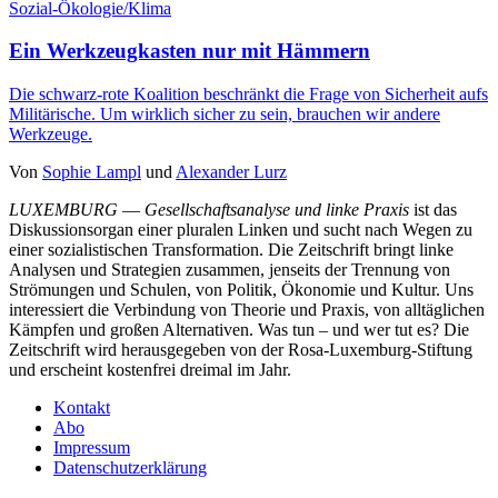
Sozial-Ökologie/Klima
Ein Werkzeugkasten nur mit Hämmern
Die schwarz-rote Koalition beschränkt die Frage von Sicherheit aufs
Militärische. Um wirklich sicher zu sein, brauchen wir andere
Werkzeuge.
Von
Sophie Lampl
und
Alexander Lurz
LUXEMBURG
—
Gesellschaftsanalyse und linke Praxis
ist das
Diskussionsorgan einer pluralen Linken und sucht nach Wegen zu
einer sozialistischen Transformation. Die Zeitschrift bringt linke
Analysen und Strategien zusammen, jenseits der Trennung von
Strömungen und Schulen, von Politik, Ökonomie und Kultur. Uns
interessiert die Verbindung von Theorie und Praxis, von alltäglichen
Kämpfen und großen Alternativen. Was tun – und wer tut es? Die
Zeitschrift wird herausgegeben von der Rosa-Luxemburg-Stiftung
und erscheint kostenfrei dreimal im Jahr.
Kontakt
Abo
Impressum
Datenschutzerklärung