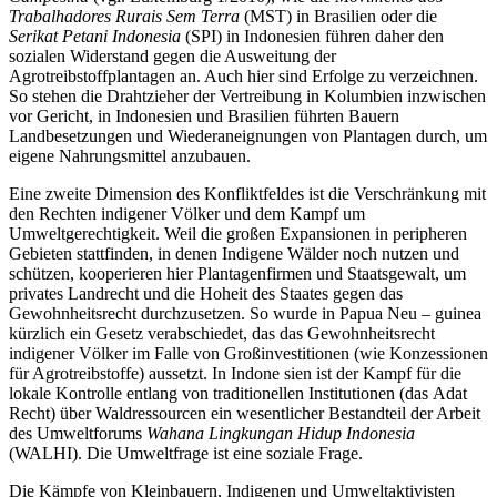
Trabalhadores Rurais Sem Terra
(MST) in Brasilien oder die
Serikat Petani Indonesia
(SPI) in Indonesien führen daher den
sozialen Widerstand gegen die Ausweitung der
Agrotreibstoffplantagen an. Auch hier sind Erfolge zu verzeichnen.
So stehen die Drahtzieher der Vertreibung in Kolumbien inzwischen
vor Gericht, in Indonesien und Brasilien führten Bauern
Landbesetzungen und Wiederaneignungen von Plantagen durch, um
eigene Nahrungsmittel anzubauen.
Eine zweite Dimension des Konfliktfeldes ist die Verschränkung mit
den Rechten indigener Völker und dem Kampf um
Umweltgerechtigkeit. Weil die großen Expansionen in peripheren
Gebieten stattfinden, in denen Indigene Wälder noch nutzen und
schützen, kooperieren hier Plantagenfirmen und Staatsgewalt, um
privates Landrecht und die Hoheit des Staates gegen das
Gewohnheitsrecht durchzusetzen. So wurde in Papua Neu – guinea
kürzlich ein Gesetz verabschiedet, das das Gewohnheitsrecht
indigener Völker im Falle von Großinvestitionen (wie Konzessionen
für Agrotreibstoffe) aussetzt. In Indone sien ist der Kampf für die
lokale Kontrolle entlang von traditionellen Institutionen (das Adat
Recht) über Waldressourcen ein wesentlicher Bestandteil der Arbeit
des Umweltforums
Wahana Lingkungan Hidup Indonesia
(WALHI). Die Umweltfrage ist eine soziale Frage.
Die Kämpfe von Kleinbauern, Indigenen und Umweltaktivisten