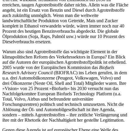
erreichen, taugen Agrotreibstoffe daher nichts. Allein was die Fläche
angeht, ist ein Ersatz von Benzin und Diesel durch Agrotreibstoffe
auch zukünftig unmöglich. Wenn man die weltweite
landwirtschaftliche Produktion von Getreide, Mais und Zucker
komplett in Ethanol verwandeln würde, wären immer noch nur 40
Prozent des heutigen Benzinverbrauchs abgedeckt. Die globale
Ölproduktion (Soja, Raps, Palmöl usw.) würde nur 10 Prozent des
Dieselverbrauchs ersetzen.
Warum also sind Agrotreibstoffe das wichtigste Element in der
klimapolitischen Reform des Verkehrssektors in Europa? Ein Blick
auf die Autoren der europäischen Agrotreibstoffpolitik ist erhellend.
2005 wurde von der Europäischen Kommission das
Biofuels
Research Advisory Council
(BIOFRAC) ins Leben gerufen, in dem
u.a. drei Automobilkonzerne (Peugeot, Volkswagen, Volvo) und
drei Ölkonzerne (Neste Oil, Shell and Total) Mitglieder waren. Ihre
»Vision« von 25 Prozent »Biofuels« bis 2030 versucht nun das
Nachfolgekomitee European Biofuels Technology Platform (u.a.
Total, Volvo, Airbus und befreundete universitäre
Forschungszentren) politisch und technisch umzusetzen. Nicht die
Ablösung der Öl- und Automobilgesellschaft ist ihre Agenda,
sondern – mittels Agrotreibstoffen – ihre zeitliche Verlängerung und
ihre mit der Rhetorik der Nachhaltigkeit her gestellte Legitimation.
Gegen diese Agenda ist auf europäischer Ebene eine Welle des