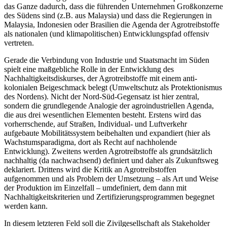
das Ganze dadurch, dass die führenden Unternehmen Großkonzerne
des Südens sind (z.B. aus Malaysia) und dass die Regierungen in
Malaysia, Indonesien oder Brasilien die Agenda der Agrotreibstoffe
als nationalen (und klimapolitischen) Entwicklungspfad offensiv
vertreten.
Gerade die Verbindung von Industrie und Staatsmacht im Süden
spielt eine maßgebliche Rolle in der Entwicklung des
Nachhaltigkeitsdiskurses, der Agrotreibstoffe mit einem anti-
kolonialen Beigeschmack belegt (Umweltschutz als Protektionismus
des Nordens). Nicht der Nord-Süd-Gegensatz ist hier zentral,
sondern die grundlegende Analogie der agroindustriellen Agenda,
die aus drei wesentlichen Elementen besteht. Erstens wird das
vorherrschende, auf Straßen, Individual- und Luftverkehr
aufgebaute Mobilitätssystem beibehalten und expandiert (hier als
Wachstumsparadigma, dort als Recht auf nachholende
Entwicklung). Zweitens werden Agrotreibstoffe als grundsätzlich
nachhaltig (da nachwachsend) definiert und daher als Zukunftsweg
deklariert. Drittens wird die Kritik an Agrotreibstoffen
aufgenommen und als Problem der Umsetzung – als Art und Weise
der Produktion im Einzelfall – umdefiniert, dem dann mit
Nachhaltigkeitskriterien und Zertifizierungsprogrammen begegnet
werden kann.
In diesem letzteren Feld soll die Zivilgesellschaft als Stakeholder