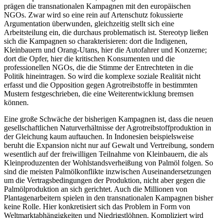
prägen die transnationalen Kampagnen mit den europäischen
NGOs. Zwar wird so eine rein auf Artenschutz fokussierte
Argumentation überwunden, gleichzeitig stellt sich eine
Arbeitsteilung ein, die durchaus problematisch ist. Stereotyp ließen
sich die Kampagnen so charakterisieren: dort die Indigenen,
Kleinbauern und Orang-Utans, hier die Autofahrer und Konzerne;
dort die Opfer, hier die kritischen Konsumenten und die
professionellen NGOs, die die Stimme der Entrechteten in die
Politik hineintragen. So wird die komplexe soziale Realität nicht
erfasst und die Opposition gegen Agrotreibstoffe in bestimmten
Mustern festgeschrieben, die eine Weiterentwicklung bremsen
können.
Eine große Schwäche der bisherigen Kampagnen ist, dass die neuen
gesellschaftlichen Naturverhältnisse der Agrotreibstoffproduktion in
der Gleichung kaum auftauchen. In Indonesien beispielsweise
beruht die Expansion nicht nur auf Gewalt und Vertreibung, sondern
wesentlich auf der freiwilligen Teilnahme von Kleinbauern, die als
Kleinproduzenten der Wohlstandsverheißung von Palmöl folgen. So
sind die meisten Palmölkonflikte inzwischen Auseinandersetzungen
um die Vertragsbedingungen der Produktion, nicht aber gegen die
Palmölproduktion an sich gerichtet. Auch die Millionen von
Plantagenarbeitern spielen in den transnationalen Kampagnen bisher
keine Rolle. Hier konkretisiert sich das Problem in Form von
Weltmarktabhängigkeiten und Niedrigstlöhnen. Kompliziert wird