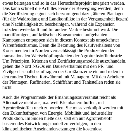
etwas beitragen und so in das Herrschaftsprojekt integriert werden.
Das kann schnell die Achilles-Ferse der Bewegung werden, denn
die Zertifizierung eignet sich hervorragend dazu, älteren Plantagen
(für die Waldrodung und Landkonflikte in der Vergangenheit liegen)
eine Nachhaltigkeit zu bescheinigen, während die Expansion
trotzdem weiterläuft und für andere Märkte bestimmt wird. Die
marktförmigen, auf kritischen Konsumenten aufgebauten
Kampagnen entpuppen sich in diesem Kontext als umgekehrter
Warenfetischismus. Denn die Betonung des Kaufverhaltens von
Konsumenten im Norden vernachlässigt die Produzenten der
transnationalen Wertschöpfungsketten der Agrotreibstoffindustrie.
Um Prinzipien, Kriterien und Zertifizierungsmodelle auszuhandeln,
gehen die Nord-NGOs ein Dauerverhältnis mit den PR- und
Zivilgesellschaftsbeauftragten der Großkonzerne ein und reden in
den runden Tischen fortwährend mit Managern. Mit den Arbeitern
der Plantagen, Raffinerien, Schifffahrt und Tankstellen reden sie
nicht.
Auch die Programmatik der Ernährungssouveränität reicht als
Alternative nicht aus, u.a. weil Kleinbauern hoffen, mit
Agrotreibstoffen reich zu werden. Sie muss verknüpft werden mit
den Zukunftsfragen von Energie, Mobilität und industrieller
Produktion. Im Süden hieße das, statt ein auf Agrotreibstoff
basierendes Entwicklungsmodell zu verfolgen, in den
klimapolitischen Auseinandersetzungen die kostenlose