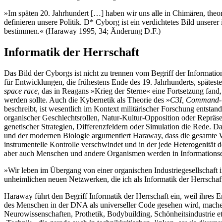
»Im späten 20. Jahrhundert […] haben wir uns alle in Chimären, theo
definieren unsere Politik. D* Cyborg ist ein verdichtetes Bild unsere
bestimmen.« (Haraway 1995, 34; Änderung D.F.)
Informatik der Herrschaft
Das Bild der Cyborgs ist nicht zu trennen vom Begriff der Informatio
für Entwicklungen, die frühestens Ende des 19. Jahrhunderts, späte
space race
, das in Reagans »Krieg der Sterne« eine Fortsetzung fan
werden sollte. Auch die Kybernetik als Theorie des »
C3I, Command-C
beschreibt, ist wesentlich im Kontext militärischer Forschung entsta
organischer Geschlechtsrollen, Natur-Kultur-Opposition oder Repräse
genetischer Strategien, Differenzfeldern oder Simulation die Rede. 
und der modernen Biologie argumentiert Haraway, dass die gesamte W
instrumentelle Kontrolle verschwindet und in der jede Heterogenität
aber auch Menschen und andere Organismen werden in Informationsein
»Wir leben im Übergang von einer organischen Industriegesellschaf
unheimlichen neuen Netzwerken, die ich als Informatik der Herrschaf
Haraway führt den Begriff Informatik der Herrschaft ein, weil ihres
des Menschen in der DNA als universeller Code gesehen wird, machen
Neurowissenschaften, Prothetik, Bodybuilding, Schönheitsindustrie e