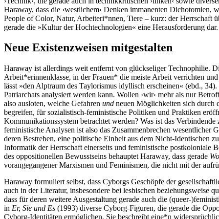
›Technik‹, die gerade auch in technikkritischen ›linken‹ sowie dive
Haraway, dass die ›westlichem‹ Denken immanenten Dichotomien, wie
People of Color, Natur, Arbeiteri*nnen, Tiere – kurz: der Herrschaft 
gerade die »Kultur der Hochtechnologien« eine Herausforderung dar.
Neue Existenzweisen mitgestalten
Haraway ist allerdings weit entfernt von glückseliger Technophilie. D
Arbeit*erinnenklasse, in der Frauen* die meiste Arbeit verrichten und 
lässt »den Alptraum des Taylorismus idyllisch erscheinen« (ebd., 34). 
Patriarchats analysiert werden kann. Wollen ›wir‹ mehr als nur Betro
also ausloten, welche Gefahren
und
neuen Möglichkeiten sich durch di
begreifen, für sozialistisch-feministische Politiken und Praktiken er
Kommunikationssystem betrachtet werden? Was ist das Verbindende
feministische Analysen ist also das Zusammenbrechen wesentlicher G
deren Bestreben, eine politische Einheit aus dem Nicht-Identischen 
Informatik der Herrschaft einerseits und feministische postkoloniale
des oppositionellen Bewusstseins behauptet Haraway, dass gerade
Wo
vorangegangener Marxismen und Feminismen, die nicht mit der aufrühr
Haraway formuliert selbst, dass Cyborgs Geschöpfe der gesellschaftli
auch in der Literatur, insbesondere bei lesbischen beziehungsweise 
dass für deren weitere Ausgestaltung gerade auch die (queer-)feminist
in
Er, Sie und Es
(1993) diverse Cyborg-Figuren, die gerade die Oppos
Cyborg-Identitäten ermöglichen. Sie beschreibt eine*n widersprüchli