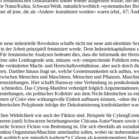
rsen feministischen Diskussionen immer wieder aufgerufen wurde, um den
 Natur/Kultur, Schwarz/Weiß, männlich/weiblich »systematischer Best
über all jene, die als ›Andere‹ konstituiert werden« waren (ebd., 67; Ä
ie neue industrielle Revolution schaffe nicht nur neue anti-identitäre S
in der Arbeit prinzipiell feminisiert werde. Dem Industriekapitalismus st
Für feministische Analysen bedeutet dies, dass die Informatik der Herrsc
ffene oder Leidtragende sein, müssen ›wir‹ entsprechende Politiken en
e veränderten Macht- und Herrschaftsverhältnisse, aber auch durch die 
öffnen. Darüber hinaus fragt sie, welche Gemeinsamkeiten sich auftun, 
 zwischen Menschen und Maschinen, Menschen und Pflanzen, Maschine
renzziehungen. Hier schafft Haraway eine Verbindung zu postkoloniale
zu schmieden. Das Cyborg-Manifest verknüpft folglich Argumentationen
 Bestrebungen, ein politisches Kollektiv aus dem Nicht-Identischen zu e
men of Color
eine wirkungsvolle Einheit aufbauen können, »ohne die im
erischen Polyphonie infolge der Dekolonisierung konfroklantiert ware
chen Wirklichkeit wie auch der Fiktion sind. Beispiele für CyborgExist
queeren (und) Schwarzen beziehungsweise Chicana-Autor*innen sowie in d
ische Science Fiction von Bedeutung ist. Die sich ebenfalls als soziali
ition Organismus/Maschine unterlaufen sollen, wobei sie insbesondere d
ch weiblich wie männlich kodierte*n Cyborg als komplementären Binari