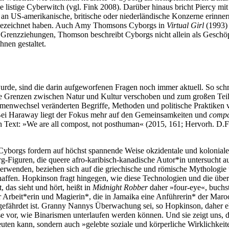
e listige Cyberwitch (vgl. Fink 2008). Darüber hinaus bricht Piercy mi
 an US-amerikanische, britische oder niederländische Konzerne erinnern
ezeichnet haben. Auch Amy Thomsons Cyborgs in
Virtual Girl
(1993) 
 Grenzziehungen, Thomson beschreibt Cyborgs nicht allein als Geschö
nen gestaltet.
rde, sind die darin aufgeworfenen Fragen noch immer aktuell. So schre
die Grenzen zwischen Natur und Kultur verschoben und zum großen Teil
igmenwechsel veränderten Begriffe, Methoden und politische Praktiken
Bei Haraway liegt der Fokus mehr auf den Gemeinsamkeiten und
compa
n Text: »We are all compost, not posthuman« (2015, 161; Hervorh. D.F.)
en Cyborgs fordern auf höchst spannende Weise okzidentale und koloni
rg-Figuren, die queere afro-karibisch-kanadische Autor*in untersucht 
verwenden, beziehen sich auf die griechische und römische Mythologie 
affen. Hopkinson fragt hingegen, wie diese Technologien und die über 
das sieht und hört, heißt in
Midnight Robber
daher »four-eye«, buchst
r Arbeit*erin und Magierin*, die in Jamaika eine Anführerin* der Mar
erson gefährdet ist. Granny Nannys Überwachung sei, so Hopkinson, dahe
se vor, wie Binarismen unterlaufen werden können. Und sie zeigt uns,
uten kann, sondern auch »gelebte soziale und körperliche Wirklichkei