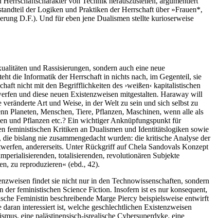
 Herrschaftscharakter von Technik herauszustellen, argumentiert
andteil der Logiken und Praktiken der Herrschaft über »Frauen*,
nderung D.F.). Und für eben jene Dualismen stellte kurioserweise
exualitäten und Rassisierungen, sondern auch eine neue
eht die Informatik der Herrschaft in nichts nach, im Gegenteil, sie
haft nicht mit den Begrifflichkeiten des ›weißen‹ kapitalistischen
twerfen und diese neuen Existenzweisen mitgestalten. Haraway will
veränderte Art und Weise, in der Welt zu sein und sich selbst zu
wenn Planeten, Menschen, Tiere, Pflanzen, Maschinen, wenn alle als
n und Pflanzen etc.? Ein wichtiger Anknüpfungspunkt für
n feministischen Kritiken an Dualismen und Identitätslogiken sowie
, die bislang nie zusammengedacht wurden: die kritische Analyse der
ntwerfen, andererseits. Unter Rückgriff auf Chela Sandovals Konzept
perialisierenden, totalisierenden, revolutionären Subjekte
n, zu reproduzieren« (ebd., 42).
enzweisen findet sie nicht nur in den Technowissenschaften, sondern
er feministischen Science Fiction. Insofern ist es nur konsequent,
stische Feministin beschreibende Marge Piercy beispielsweise entwirft
aran interessiert ist, welche geschlechtlichen Existenzweisen
smus, eine palästinensisch-isrealische Cybersuperdyke, eine