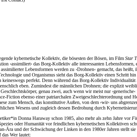
egende kybernetische Kollektiv, die bösesten der Bösen, im Film
Star T
tion ›assimiliert‹ das Borg-Kollektiv alle interessanten Lebensformen,
en assimilierter Lebensformen werden zu ›Drohnen‹ gemacht, das heißt,
echnologie und Organismus sieht das Borg-Kollektiv einen Schritt hi
eineswegs perfekt. Denn während das Borg-Kollektiv Individualität als 
menschlich eben. Zumindest die männlichen Drohnen; die explizit weibl
schlechtskörper, genau zwei, auch wenn wir meist nur ›generische‹ m
ence-Fiction ebenso einer patriarchalen Zweigeschlechterordnung und 
ithese zum Mensch, das konstitutive Außen, von dem ›wir‹ uns abgrenzen
schlichen Wesens und zugleich dessen Bedrohung durch Kybernetisieru
etiker*in Donna Haraway schon 1985, also mehr als zehn Jahre vor
Fi
pezies oder Humanität vor feindlichen kybernetischen Kollektiven schüt
n-Ära und der Schwächung der Linken in den 1980er Jahren stellt sie 
 das Wer lautet: