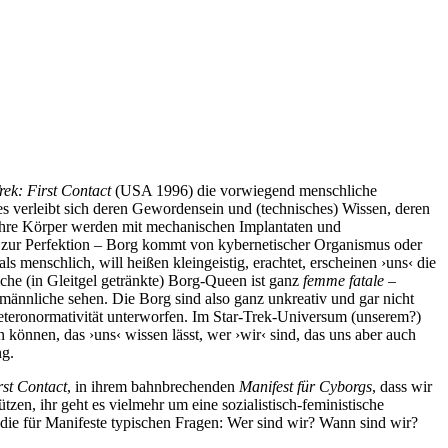
rek: First Contact
(USA 1996) die vorwiegend menschliche
 es verleibt sich deren Gewordensein und (technisches) Wissen, deren
 ihre Körper werden mit mechanischen Implantaten und
n zur Perfektion – Borg kommt von kybernetischer Organismus oder
menschlich, will heißen kleingeistig, erachtet, erscheinen ›uns‹ die
iche (in Gleitgel getränkte) Borg-Queen ist ganz
femme fatale
–
ännliche sehen. Die Borg sind also ganz unkreativ und gar nicht
Heteronormativität unterworfen. Im Star-Trek-Universum (unserem?)
 können, das ›uns‹ wissen lässt, wer ›wir‹ sind, das uns aber auch
ng.
rst Contact
, in ihrem bahnbrechenden
Manifest für Cyborgs
, dass wir
zen, ihr geht es vielmehr um eine sozialistisch-feministische
die für Manifeste typischen Fragen: Wer sind wir? Wann sind wir?