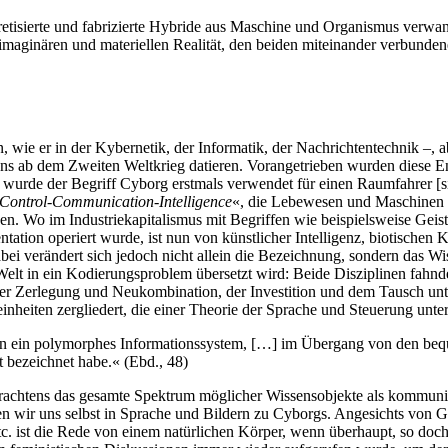
retisierte und fabrizierte Hybride aus Maschine und Organismus verwan
r imaginären und materiellen Realität, den beiden miteinander verbunden
n, wie er in der Kybernetik, der Informatik, der Nachrichtentechnik –,
stens ab dem Zweiten Weltkrieg datieren. Vorangetrieben wurden diese
d, wurde der Begriff Cyborg erstmals verwendet für einen Raumfahrer [
ontrol-Communication-Intelligence
«, die Lebewesen und Maschinen a
nden. Wo im Industriekapitalismus mit Begriffen wie beispielsweise Gei
ntation operiert wurde, ist nun von künstlicher Intelligenz, biotisc
Dabei verändert sich jedoch nicht allein die Bezeichnung, sondern das 
elt in ein Kodierungsproblem übersetzt wird: Beide Disziplinen fahnd
 der Zerlegung und Neukombination, der Investition und dem Tausch un
heiten zergliedert, die einer Theorie der Sprache und Steuerung unte
t in ein polymorphes Informationssystem, […] im Übergang von den be
t bezeichnet habe.« (Ebd., 48)
 Erachtens das gesamte Spektrum möglicher Wissensobjekte als kommuni
 wir uns selbst in Sprache und Bildern zu Cyborgs. Angesichts von G
tc. ist die Rede von einem natürlichen Körper, wenn überhaupt, so doch