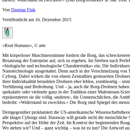
Von
Dagmar Fink
Veröffentlicht am
16. Dezember 2015
»Real Humans«, © arte
Mit körperloser Maschinenstimme fordern die Borg, das schreckenerr
Besatzung der Enterprise auf, sich zu ergeben. Im Streben nach Perfek
»biologische und technologische Charakteristika« ein. Die Individu
Nanotechnologie ausgestattet. Denn auch in der Verschmelzung von T
Cyborg. Dabei wirken die von einem Zentralhirn gesteuerten Drohnen k
ihrer Individualität beraubten Drohnen eher leblos, zombieartig – un
Verführung und Bedrohung. Und – ja, auch die Borg-Drohnen haben Ge
spekulativ oder vielmehr ganz in der Tradition einer Malestream-Sci
repräsentieren sie die völlig ›anderen‹, die Unmenschlichen, die Ant
bedroht: »Widerstand ist zwecklos.« Die Borg sind Spiegel des men
Demgegenüber proklamiert die US-amerikanische Wissenschaftstheor
alle längst Cyborgs sind. Haraway will gerade nicht die menschliche S
Perspektive auf der Höhe der Zeit. Im Kontext der beginnenden Reaga
Wo stehen wir? Und – ganz wichtig – was ist zu tun? Die Antwort auf