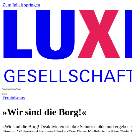
Zum Inhalt springen
Feminismus
»Wir sind die Borg!«
»Wir sind die Borg! Deaktivieren sie ihre Schutzschilde und ergeben 
dienen. Widerstand ist zwecklos!« (Das Borg-Kollektiv in Star Trek: F