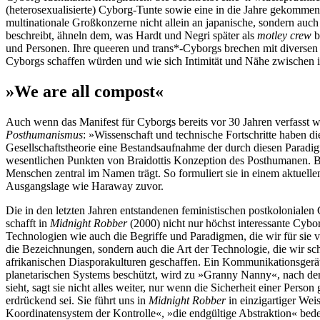
(heterosexualisierte) Cyborg-Tunte sowie eine in die Jahre gekommen
multinationale Großkonzerne nicht allein an japanische, sondern auch
beschreibt, ähneln dem, was Hardt und Negri später als
motley crew
b
und Personen. Ihre queeren und trans*-Cyborgs brechen mit diversen
Cyborgs schaffen würden und wie sich Intimität und Nähe zwischen ih
»We are all compost«
Auch wenn das Manifest für Cyborgs bereits vor 30 Jahren verfasst wu
Posthumanismus
: »Wissenschaft und technische Fortschritte haben 
Gesellschaftstheorie eine Bestandsaufnahme der durch diesen Parad
wesentlichen Punkten von Braidottis Konzeption des Posthumanen. 
Menschen zentral im Namen trägt. So formuliert sie in einem aktuelle
Ausgangslage wie Haraway zuvor.
Die in den letzten Jahren entstandenen feministischen postkolonial
schafft in
Midnight Robber
(2000) nicht nur höchst interessante Cybo
Technologien wie auch die Begriffe und Paradigmen, die wir für sie 
die Bezeichnungen, sondern auch die Art der Technologie, die wir sch
afrikanischen Diasporakulturen geschaffen. Ein Kommunikationsgerät, 
planetarischen Systems beschützt, wird zu »Granny Nanny«, nach de
sieht, sagt sie nicht alles weiter, nur wenn die Sicherheit einer P
erdrückend sei. Sie führt uns in
Midnight Robber
in einzigartiger Wei
Koordinatensystem der Kontrolle«, »die endgültige Abstraktion« bede