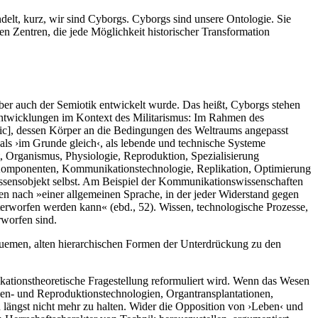
delt, kurz, wir sind Cyborgs. Cyborgs sind unsere Ontologie. Sie
en Zentren, die jede Möglichkeit historischer Transformation
 aber auch der Semiotik entwickelt wurde. Das heißt, Cyborgs stehen
 Entwicklungen im Kontext des Militarismus: Im Rahmen des
sic], dessen Körper an die Bedingungen des Weltraums angepasst
ls ›im Grunde gleich‹, als lebende und technische Systeme
st, Organismus, Physiologie, Reproduktion, Spezialisierung
hen Komponenten, Kommunikationstechnologie, Replikation, Optimierung
Wissensobjekt selbst. Am Beispiel der Kommunikationswissenschaften
en nach »einer allgemeinen Sprache, in der jeder Widerstand gegen
terworfen werden kann« (ebd., 52). Wissen, technologische Prozesse,
rworfen sind.
quemen, alten hierarchischen Formen der Unterdrückung zu den
kationstheoretische Fragestellung reformuliert wird. Wenn das Wesen
en- und Reproduktionstechnologien, Organtransplantationen,
 längst nicht mehr zu halten. Wider die Opposition von ›Leben‹ und