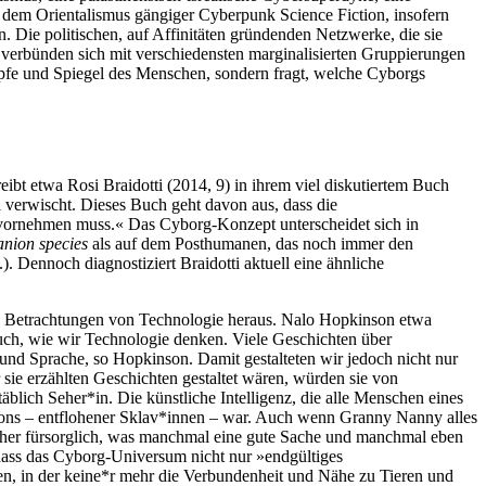
t dem Orientalismus gängiger Cyberpunk Science Fiction, insofern
. Die politischen, auf Affinitäten gründenden Netzwerke, die sie
verbünden sich mit verschiedensten marginalisierten Gruppierungen
pfe und Spiegel des Menschen, sondern fragt, welche Cyborgs
ibt etwa Rosi Braidotti (2014, 9) in ihrem viel diskutiertem Buch
 verwischt. Dieses Buch geht davon aus, dass die
 vornehmen muss.« Das Cyborg-Konzept unterscheidet sich in
nion species
als auf dem Posthumanen, das noch immer den
. Dennoch diagnostiziert Braidotti aktuell eine ähnliche
ale Betrachtungen von Technologie heraus. Nalo Hopkinson etwa
auch, wie wir Technologie denken. Viele Geschichten über
und Sprache, so Hopkinson. Damit gestalteten wir jedoch nicht nur
sie erzählten Geschichten gestaltet wären, würden sie von
äblich Seher*in. Die künstliche Intelligenz, die alle Menschen eines
oons – entflohener Sklav*innen – war. Auch wenn Granny Nanny alles
r eher fürsorglich, was manchmal eine gute Sache und manchmal eben
 dass das Cyborg-Universum nicht nur »endgültiges
ten, in der keine*r mehr die Verbundenheit und Nähe zu Tieren und