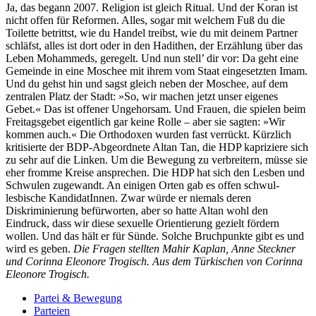
Ja, das begann 2007. Religion ist gleich Ritual. Und der Koran ist
nicht offen für Reformen. Alles, sogar mit welchem Fuß du die
Toilette betrittst, wie du Handel treibst, wie du mit deinem Partner
schläfst, alles ist dort oder in den Hadithen, der Erzählung über das
Leben Mohammeds, geregelt. Und nun stell’ dir vor: Da geht eine
Gemeinde in eine Moschee mit ihrem vom Staat eingesetzten Imam.
Und du gehst hin und sagst gleich neben der Moschee, auf dem
zentralen Platz der Stadt: »So, wir machen jetzt unser eigenes
Gebet.« Das ist offener Ungehorsam. Und Frauen, die spielen beim
Freitagsgebet eigentlich gar keine Rolle – aber sie sagten: »Wir
kommen auch.« Die Orthodoxen wurden fast verrückt.
Kürzlich
kritisierte der BDP-Abgeordnete Altan Tan, die HDP kapriziere sich
zu sehr auf die Linken. Um die Bewegung zu verbreitern, müsse sie
eher fromme Kreise ansprechen.
Die HDP hat sich den Lesben und
Schwulen zugewandt. An einigen Orten gab es offen schwul-
lesbische KandidatInnen. Zwar würde er niemals deren
Diskriminierung befürworten, aber so hatte Altan wohl den
Eindruck, dass wir diese sexuelle Orientierung gezielt fördern
wollen. Und das hält er für Sünde. Solche Bruchpunkte gibt es und
wird es geben.
Die Fragen stellten Mahir Kaplan, Anne Steckner
und Corinna Eleonore Trogisch. Aus dem Türkischen von Corinna
Eleonore Trogisch.
Partei & Bewegung
Parteien