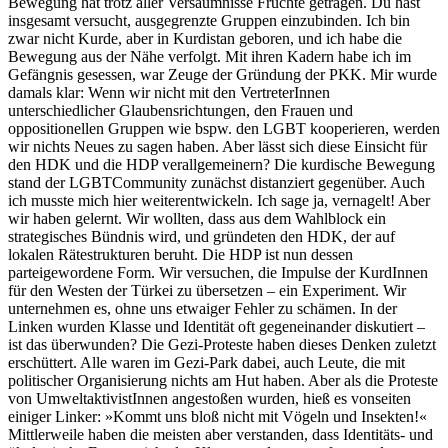
Bewegung hat trotz aller Versäumnisse Früchte getragen.
Du hast
insgesamt versucht, ausgegrenzte Gruppen einzubinden.
Ich bin
zwar nicht Kurde, aber in Kurdistan geboren, und ich habe die
Bewegung aus der Nähe verfolgt. Mit ihren Kadern habe ich im
Gefängnis gesessen, war Zeuge der Gründung der PKK. Mir wurde
damals klar: Wenn wir nicht mit den VertreterInnen
unterschiedlicher Glaubensrichtungen, den Frauen und
oppositionellen Gruppen wie bspw. den LGBT kooperieren, werden
wir nichts Neues zu sagen haben.
Aber lässt sich diese Einsicht für
den HDK und die HDP verallgemeinern?
Die kurdische Bewegung
stand der LGBTCommunity zunächst distanziert gegenüber. Auch
ich musste mich hier weiterentwickeln. Ich sage ja, vernagelt! Aber
wir haben gelernt. Wir wollten, dass aus dem Wahlblock ein
strategisches Bündnis wird, und gründeten den HDK, der auf
lokalen Rätestrukturen beruht. Die HDP ist nun dessen
parteigewordene Form. Wir versuchen, die Impulse der KurdInnen
für den Westen der Türkei zu übersetzen – ein Experiment. Wir
unternehmen es, ohne uns etwaiger Fehler zu schämen.
In der
Linken wurden Klasse und Identität oft gegeneinander diskutiert –
ist das überwunden?
Die Gezi-Proteste haben dieses Denken zuletzt
erschüttert. Alle waren im Gezi-Park dabei, auch Leute, die mit
politischer Organisierung nichts am Hut haben. Aber als die Proteste
von UmweltaktivistInnen angestoßen wurden, hieß es vonseiten
einiger Linker: »Kommt uns bloß nicht mit Vögeln und Insekten!«
Mittlerweile haben die meisten aber verstanden, dass Identitäts- und