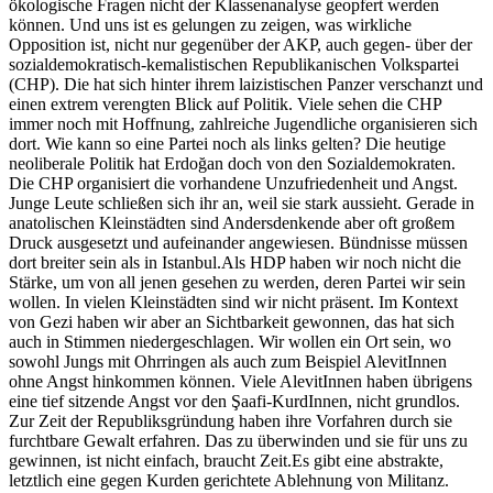
ökologische Fragen nicht der Klassenanalyse geopfert werden
können. Und uns ist es gelungen zu zeigen, was wirkliche
Opposition ist, nicht nur gegenüber der AKP, auch gegen- über der
sozialdemokratisch-kemalistischen Republikanischen Volkspartei
(CHP). Die hat sich hinter ihrem laizistischen Panzer verschanzt und
einen extrem verengten Blick auf Politik.
Viele sehen die CHP
immer noch mit Hoffnung, zahlreiche Jugendliche organisieren sich
dort.
Wie kann so eine Partei noch als links gelten? Die heutige
neoliberale Politik hat Erdoğan doch von den Sozialdemokraten.
Die CHP organisiert die vorhandene Unzufriedenheit und Angst.
Junge Leute schließen sich ihr an, weil sie stark aussieht.
Gerade in
anatolischen Kleinstädten sind Andersdenkende aber oft großem
Druck ausgesetzt und aufeinander angewiesen. Bündnisse müssen
dort breiter sein als in Istanbul.
Als HDP haben wir noch nicht die
Stärke, um von all jenen gesehen zu werden, deren Partei wir sein
wollen. In vielen Kleinstädten sind wir nicht präsent. Im Kontext
von Gezi haben wir aber an Sichtbarkeit gewonnen, das hat sich
auch in Stimmen niedergeschlagen. Wir wollen ein Ort sein, wo
sowohl Jungs mit Ohrringen als auch zum Beispiel AlevitInnen
ohne Angst hinkommen können. Viele AlevitInnen haben übrigens
eine tief sitzende Angst vor den Şaafi-KurdInnen, nicht grundlos.
Zur Zeit der Republiksgründung haben ihre Vorfahren durch sie
furchtbare Gewalt erfahren. Das zu überwinden und sie für uns zu
gewinnen, ist nicht einfach, braucht Zeit.
Es gibt eine abstrakte,
letztlich eine gegen Kurden gerichtete Ablehnung von Militanz.