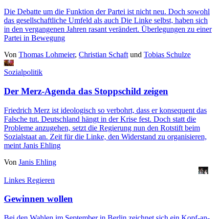
Die Debatte um die Funktion der Partei ist nicht neu. Doch sowohl
das gesellschaftliche Umfeld als auch Die Linke selbst, haben sich
in den vergangenen Jahren rasant verändert. Überlegungen zu einer
Partei in Bewegung
Von
Thomas Lohmeier
,
Christian Schaft
und
Tobias Schulze
Sozialpolitik
Der Merz-Agenda das Stoppschild zeigen
Friedrich Merz ist ideologisch so verbohrt, dass er konsequent das
Falsche tut. Deutschland hängt in der Krise fest. Doch statt die
Probleme anzugehen, setzt die Regierung nun den Rotstift beim
Sozialstaat an. Zeit für die Linke, den Widerstand zu organisieren,
meint Janis Ehling
Von
Janis Ehling
Linkes Regieren
Gewinnen wollen
Bei den Wahlen im September in Berlin zeichnet sich ein Kopf-an-