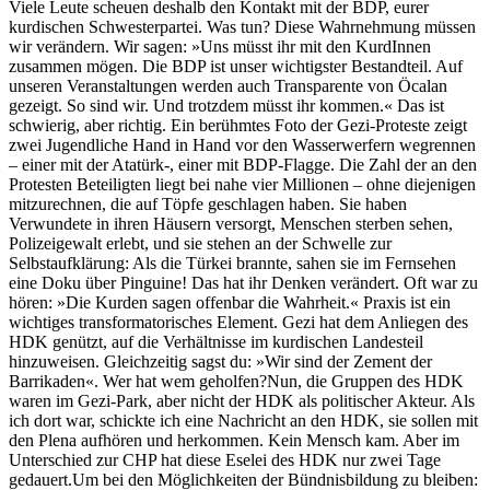
Viele Leute scheuen deshalb den Kontakt mit der BDP, eurer
kurdischen Schwesterpartei. Was tun?
Diese Wahrnehmung müssen
wir verändern. Wir sagen: »Uns müsst ihr mit den KurdInnen
zusammen mögen. Die BDP ist unser wichtigster Bestandteil. Auf
unseren Veranstaltungen werden auch Transparente von Öcalan
gezeigt. So sind wir. Und trotzdem müsst ihr kommen.« Das ist
schwierig, aber richtig.
Ein berühmtes Foto der Gezi-Proteste zeigt
zwei Jugendliche Hand in Hand vor den Wasserwerfern wegrennen
– einer mit der Atatürk-, einer mit BDP-Flagge.
Die Zahl der an den
Protesten Beteiligten liegt bei nahe vier Millionen – ohne diejenigen
mitzurechnen, die auf Töpfe geschlagen haben. Sie haben
Verwundete in ihren Häusern versorgt, Menschen sterben sehen,
Polizeigewalt erlebt, und sie stehen an der Schwelle zur
Selbstaufklärung: Als die Türkei brannte, sahen sie im Fernsehen
eine Doku über Pinguine! Das hat ihr Denken verändert. Oft war zu
hören: »Die Kurden sagen offenbar die Wahrheit.« Praxis ist ein
wichtiges transformatorisches Element.
Gezi hat dem Anliegen des
HDK genützt, auf die Verhältnisse im kurdischen Landesteil
hinzuweisen. Gleichzeitig sagst du: »Wir sind der Zement der
Barrikaden«. Wer hat wem geholfen?
Nun, die Gruppen des HDK
waren im Gezi-Park, aber nicht der HDK als politischer Akteur. Als
ich dort war, schickte ich eine Nachricht an den HDK, sie sollen mit
den Plena aufhören und herkommen. Kein Mensch kam. Aber im
Unterschied zur CHP hat diese Eselei des HDK nur zwei Tage
gedauert.
Um bei den Möglichkeiten der Bündnisbildung zu bleiben: