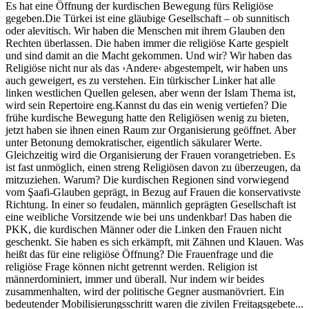
Es hat eine Öffnung der kurdischen Bewegung fürs Religiöse
gegeben.
Die Türkei ist eine gläubige Gesellschaft – ob sunnitisch
oder alevitisch. Wir haben die Menschen mit ihrem Glauben den
Rechten überlassen. Die haben immer die religiöse Karte gespielt
und sind damit an die Macht gekommen. Und wir? Wir haben das
Religiöse nicht nur als das ›Andere‹ abgestempelt, wir haben uns
auch geweigert, es zu verstehen. Ein türkischer Linker hat alle
linken westlichen Quellen gelesen, aber wenn der Islam Thema ist,
wird sein Repertoire eng.
Kannst du das ein wenig vertiefen?
Die
frühe kurdische Bewegung hatte den Religiösen wenig zu bieten,
jetzt haben sie ihnen einen Raum zur Organisierung geöffnet. Aber
unter Betonung demokratischer, eigentlich säkularer Werte.
Gleichzeitig wird die Organisierung der Frauen vorangetrieben. Es
ist fast unmöglich, einen streng Religiösen davon zu überzeugen, da
mitzuziehen.
Warum?
Die kurdischen Regionen sind vorwiegend
vom Şaafi-Glauben geprägt, in Bezug auf Frauen die konservativste
Richtung. In einer so feudalen, männlich geprägten Gesellschaft ist
eine weibliche Vorsitzende wie bei uns undenkbar! Das haben die
PKK, die kurdischen Männer oder die Linken den Frauen nicht
geschenkt. Sie haben es sich erkämpft, mit Zähnen und Klauen.
Was
heißt das für eine religiöse Öffnung?
Die Frauenfrage und die
religiöse Frage können nicht getrennt werden. Religion ist
männerdominiert, immer und überall. Nur indem wir beides
zusammenhalten, wird der politische Gegner ausmanövriert.
Ein
bedeutender Mobilisierungsschritt waren die zivilen Freitagsgebete...