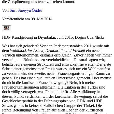
die Zersplitterung uns teuer zu stehen kommt.
Von
Sırri Süreyya Önder
Veröffentlicht am
08. Mai 2014
HDP-Kundgebung in Diyarbakir, Juni 2015, Dogan Ucar/flickr
Was hat sich geändert?
Vor den Parlamentswahlen 2011 wurde mit
dem
Wahlblock für Arbeit, Demokratie und Freiheit
ein neuer
Versuch unternommen, erstmals erfolgreich. Zuvor haben wir immer
versucht, die Bündnisse zu vereinheitlichen. Diesmal sagten wir,
behaltet eure eigenen Strukturen und entwickelt sie weiter. Der erste
Schritt einer gemeinsamen Praxis war es, sich um ein Wahlmanifest
zu versammeln, der zweite, neuen Frauenorganisierungen Raum zu
geben. Das hat einen qualitativen Unterschied gemacht.
Hier meinst
du nicht die kurdische Frauenbewegung?
Nein, ich meine
Frauenorganisierungen allgemein. Die Linken in der Türkei sind
doch völlig vernagelt, was Frauen betrifft. Alle Aufklärung in
diesem Punkt verdanken wir der kurdischen Bewegung, selbst die
Geschlechterparität in der Führungsspitze von HDK und HDP.
Sowas gab es in keiner sozialistischen Gruppe der Türkei. Die
starke Beteiligung von Frauen auf allen Ebenen der kurdischen