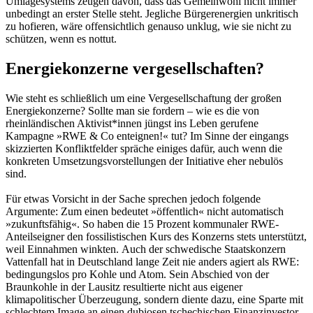
Umlagesystems zeugen davon, dass das Gemeinwohl nicht immer
unbedingt an erster Stelle steht. Jegliche Bürgerenergien unkritisch
zu hofieren, wäre offensichtlich genauso unklug, wie sie nicht zu
schützen, wenn es nottut.
Energiekonzerne vergesellschaften?
Wie steht es schließlich um eine Vergesellschaftung der großen
Energiekonzerne? Sollte man sie fordern – wie es die von
rheinländischen Aktivist*innen jüngst ins Leben gerufene
Kampagne »RWE & Co enteignen!« tut? Im Sinne der eingangs
skizzierten Konfliktfelder spräche einiges dafür, auch wenn die
konkreten Umsetzungsvorstellungen der Initiative eher nebulös
sind.
Für etwas Vorsicht in der Sache sprechen jedoch folgende
Argumente: Zum einen bedeutet »öffentlich« nicht automatisch
»zukunftsfähig«. So haben die 15 Prozent kommunaler RWE-
Anteilseigner den fossilistischen Kurs des Konzerns stets unterstützt,
weil Einnahmen winkten. Auch der schwedische Staatskonzern
Vattenfall hat in Deutschland lange Zeit nie anders agiert als RWE:
bedingungslos pro Kohle und Atom. Sein Abschied von der
Braunkohle in der Lausitz resultierte nicht aus eigener
klimapolitischer Überzeugung, sondern diente dazu, eine Sparte mit
schlechtem Image an einen dubiosen tschechischen Finanzinvestor