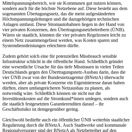
Mittelspannungsbereich, wie sie Kommunen gut nutzen können,
sondern auch für die höchste Netzebene auf. Diese besteht aus dem
sogenannten Übertagungsnetz, das die meist aufgeständerten
Höchstspannungsleitungen und die dazugehörigen technischen
Anlagen umfasst. Diese Stromautobahnen liegen in der Hand von
vier privaten Konzernen, den Übertragungsnetzbetreibern (ÜNB).
Wären sie staatlich, könnten die vier privaten Regelzonen leicht zu
einem Netz zusammengefasst werden, was Kosten sparen und
Systemdienstleistungen erleichtern dürfte.
Zudem gehört solch eine für potenziellen Missbrauch sensible
Infrastruktur schlicht in die öffentliche Hand. Schließlich gründet
eine wesentliche Ursache für das tiefe Misstrauen in vielen Teilen
Deutschlands gegen den Übertragungsnetz-Ausbau darin, dass die
vier ÜNB zwar von der Bundesnetzagentur (BNetzA) überwacht
werden, aber als private Konzerne ein Eigeninteresse daran haben
dürften, einen umfangreicheren Netzausbau zu planen, als
notwendig wäre. Schließlich können sie nicht nur die
Investitionskosten auf die Stromkund*innen umlegen, sondern auch
die staatlich festgesetzten Garantierenditen darauf – ihr
Geschäftsrisiko ist demgegenüber gering.
Gleichwohl bedürfte auch ein öffentlicher ÜNB weiterhin staatlicher
Regulierung durch die BNetzA. Auch Stadtwerke und kommunale
Regionalversorger sind der BNetzA als Netzbetreiber auf den