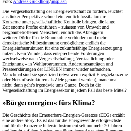
Foto:
Andreas Gücklhorn
/
unsplash
Die Vergesellschaftung der Energiewirtschaft zu fordern, leuchtet
aus linker Perspektive schnell ein: endlich fossil-atomare
Konzerne unter gesellschaftliche Kontrolle bringen, die lange
Zeit enorme Profite einfuhren – zulasten von Umwelt und
bergbaubetroffenen Menschen; endlich das Abbaggern
weiterer Dörfer für die Braunkohle verhindern und mehr
demokratische Mitbestimmung ermöglichen; endlich die
Energieinfrastrukturen für eine zukunftsfähige Energieerzeugung
nutzen. Kein Wunder, dass entsprechende Forderungen –
wechselweise nach Vergesellschaftung, Verstaatlichung oder
Enteignung – in Wahlprogrammen, Änderungsanträgen und
Presseerklärungen der LINKEN immer wieder auftauchen.
Manchmal sind sie spezifiziert (etwa wenn explizit Energiekonzerne
oder Netzinfrastrukturen als Ziele genannt werden), manchmal
nicht, dann geht’s irgendwie ums Ganze. Doch ist die
Vergesellschaftung im Energiesektor in jedem Fall das beste Mittel?
»Bürgerenergien« fürs Klima?
Die Geschichte des Erneuerbare-Energien-Gesetzes (EEG) erzählt
eine andere Story: Es ist das für die Energiewende erfolgreichste
und für die Konzerne bitterste Instrument seit nunmehr 20 Jahren –
und beruht auf dem Ausbau von überwiegend
privatem
Eigentum.