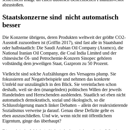
abzustoßen.
Staatskonzerne sind nicht automatisch
besser
Die Konzerne übrigens, deren Produkten weltweit der größte CO
2
-
Ausstoß zuzuordnen ist (Griffin 2017), sind fast alle in Staatshand
oder halbstaatlich: Die Saudi Arabian Oil Company (Aramco), die
National Iranian Oil Company, die Coal India Limited und der
chinesische Öl- und Petrochemie-Konzern Sinopec gehören
vollständig dem jeweiligen Staat, Gazprom zu 50 Prozent.
Vielleicht sind solche Aufzählungen des Versagens plump. Sie
fokussieren auf Negativbeispiele und nehmen das konkrete
Umfeld nur unzulänglich in den Blick. Sie vereinfachen schon
deshalb, weil sie den (mangelnden) politischen Willen der jeweils
Handelnden und Herrschenden ausblenden. Staatlich sei eben nicht
automatisch demokratisch, sozial und ökologisch, so die
Schlussfolgerung manch linker Debatten – allein der realexistierende
Sozialismus verweise ja darauf. Genau diese Defizite gelte es
eben auszuschließen. Und wie, wenn nicht mit öffentlichem
Eigentum, ginge das überhaupt?