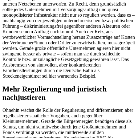
unteren Netzebenen unterworfen. Zu Recht, denn grundsätzlich
sollte jedes Unternehmen mit Versorgungsauftrag und quasi
monopolisierter Infrastruktur nicht nur so reguliert werden, dass es –
unabhängig von der jeweiligen unternehmerischen bzw. politischen
Führung – diskriminierungsfrei gegenüber anderen Akteuren oder
Kunden seinem Auftrag nachkommt. Auch der Reiz, aus
wettbewerblicher Vormachtstellung heraus Zusatzerträge auf Kosten
der Verbraucher*innen oder Dritter zu erwirtschaften, muss gezügelt
werden. Gerade große öffentliche Unternehmen agieren hier nicht
zwingend besser als private – sofern man sie durch schlechte
Kontrolle bzw. unzulängliche Gesetzgebung gewähren lässt. Das
Ausbremsen von sinnvollen, aber konkurrierenden
Fahrdienstleistungen durch die Deutsche Bahn als
Streckeneigentümer sei hier warnendes Beispiel.
Mehr Regulierung und juristisch
nachjustieren
Ohnehin wächst die Rolle der Regulierung und differenzierter, aber
regelbasierter staatlicher Vorgaben, auch gegenüber
Kleinunternehmen. Gerade die Bürgerenergien benötigen diese als
Schutz, um nicht schrittweise durch jene Großunternehmen und
Fonds verdrängt zu werden, die mittlerweile auf den
Energiewendezug aufspringen. So existieren im EEG für