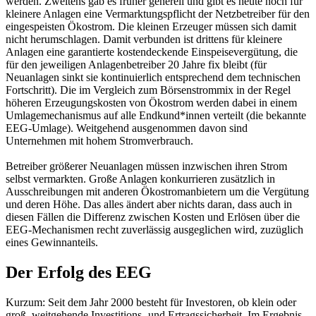
werden. Zweitens gab es früher generell und gibt es heute noch für
kleinere Anlagen eine Vermarktungspflicht der Netzbetreiber für den
eingespeisten Ökostrom. Die kleinen Erzeuger müssen sich damit
nicht herumschlagen. Damit verbunden ist drittens für kleinere
Anlagen eine garantierte kostendeckende Einspeisevergütung, die
für den jeweiligen Anlagenbetreiber 20 Jahre fix bleibt (für
Neuanlagen sinkt sie kontinuierlich entsprechend dem technischen
Fortschritt). Die im Vergleich zum Börsenstrommix in der Regel
höheren Erzeugungskosten von Ökostrom werden dabei in einem
Umlagemechanismus auf alle Endkund*innen verteilt (die bekannte
EEG-Umlage). Weitgehend ausgenommen davon sind
Unternehmen mit hohem Stromverbrauch.
Betreiber größerer Neuanlagen müssen inzwischen ihren Strom
selbst vermarkten. Große Anlagen konkurrieren zusätzlich in
Ausschreibungen mit anderen Ökostromanbietern um die Vergütung
und deren Höhe. Das alles ändert aber nichts daran, dass auch in
diesen Fällen die Differenz zwischen Kosten und Erlösen über die
EEG-Mechanismen recht zuverlässig ausgeglichen wird, zuzüglich
eines Gewinnanteils.
Der Erfolg des EEG
Kurzum: Seit dem Jahr 2000 besteht für Investoren, ob klein oder
groß, weitgehende Investitions- und Ertragssicherheit. Im Ergebnis