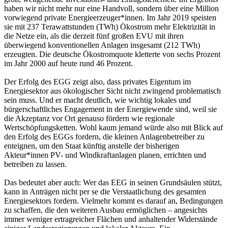
haben wir nicht mehr nur eine Handvoll, sondern über eine Million
vorwiegend private Energieerzeuger*innen. Im Jahr 2019 speisten
sie mit 237 Terawattstunden (TWh) Ökostrom mehr Elektrizität in
die Netze ein, als die derzeit fünf großen EVU mit ihren
überwiegend konventionellen Anlagen insgesamt (212 TWh)
erzeugten. Die deutsche Ökostromquote kletterte von sechs Prozent
im Jahr 2000 auf heute rund 46 Prozent.
Der Erfolg des EGG zeigt also, dass privates Eigentum im
Energiesektor aus ökologischer Sicht nicht zwingend problematisch
sein muss. Und er macht deutlich, wie wichtig lokales und
bürgerschaftliches Engagement in der Energiewende sind, weil sie
die Akzeptanz vor Ort genauso fördern wie regionale
Wertschöpfungsketten. Wohl kaum jemand würde also mit Blick auf
den Erfolg des EGGs fordern, die kleinen Anlagenbetreiber zu
enteignen, um den Staat künftig anstelle der bisherigen
Akteur*innen PV- und Windkraftanlagen planen, errichten und
betreiben zu lassen.
Das bedeutet aber auch: Wer das EEG in seinen Grundsäulen stützt,
kann in Anträgen nicht per se die Verstaatlichung des gesamten
Energiesektors fordern. Vielmehr kommt es darauf an, Bedingungen
zu schaffen, die den weiteren Ausbau ermöglichen – angesichts
immer weniger ertragreicher Flächen und anhaltender Widerstände