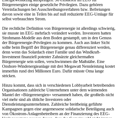
Bürgerenergien einige gesetzliche Privilegien. Dazu gehören
Vereinfachungen bei Ausschreibungsverfahren bzw. Befreiungen
davon sowie eine in Teilen bis auf null reduzierte EEG-Umlage für
selbst verbrauchten Strom.
Die rechtliche Definition von Bürgerenergie ist allerdings schwierig,
sie musste im EEG mehrfach verändert werden. Investoren hatten
Strohmann-Modelle aus dem Boden gestampft, um in den Genuss
der Bürgerenergie-Privilegien zu kommen. Auch aus linker Sicht
sollte beim Begriff der Bürgerenergie genau differenziert werden,
denn wenn das Solardach einer Familie und das Windkraft-
Investment finanziell potenter Zahnärzte gleichermaßen
Bürgerenergie sein sollen, verschwimmen die Maßstäbe. Eine
Onshore-Windenergieanlage mit drei Megawatt Nennleistung kostet
immerhin rund drei Millionen Euro. Dafür müsste Oma lange
stricken.
Hinzu kommt, dass sich in verschiedenen Lobbyarbeit betreibenden
Organisationen zahlreiche Unternehmen unter dem wärmenden
Mantel der »Bürgerenergien« versammelt haben, die großteils nicht
viel mehr sind als übliche Investoren oder
Dienstleistungsunternehmen. Zahlreiche breitbeinig geführte
Kampagnen gegen eine angemessene solidarische Beteiligung auch
von Ökostrom-Anlagenbetreibern an der Finanzierung des EEG-