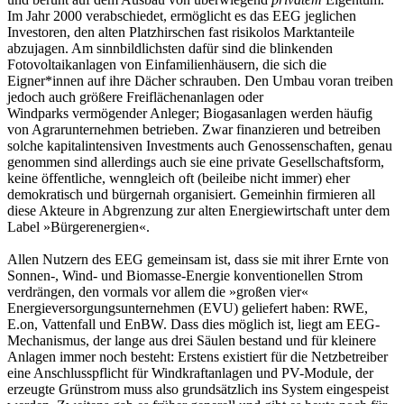
Im Jahr 2000 verabschiedet, ermöglicht es das EEG jeglichen
Investoren, den alten Platzhirschen fast risikolos Marktanteile
abzujagen. Am sinnbildlichsten dafür sind die blinkenden
Fotovoltaikanlagen von Einfamilienhäusern, die sich die
Eigner*innen auf ihre Dächer schrauben. Den Umbau voran treiben
jedoch auch größere Freiflächenanlagen oder
Windparks vermögender Anleger; Biogasanlagen werden häufig
von Agrarunternehmen betrieben. Zwar finanzieren und betreiben
solche kapitalintensiven Investments auch Genossenschaften, genau
genommen sind allerdings auch sie eine private Gesellschaftsform,
keine öffentliche, wenngleich oft (beileibe nicht immer) eher
demokratisch und bürgernah organisiert. Gemeinhin firmieren all
diese Akteure in Abgrenzung zur alten Energiewirtschaft unter dem
Label »Bürgerenergien«.
Allen Nutzern des EEG gemeinsam ist, dass sie mit ihrer Ernte von
Sonnen-, Wind- und Biomasse-Energie konventionellen Strom
verdrängen, den vormals vor allem die »großen vier«
Energieversorgungsunternehmen (EVU) geliefert haben: RWE,
E.on, Vattenfall und EnBW. Dass dies möglich ist, liegt am EEG-
Mechanismus, der lange aus drei Säulen bestand und für kleinere
Anlagen immer noch besteht: Erstens existiert für die Netzbetreiber
eine Anschlusspflicht für Windkraftanlagen und PV-Module, der
erzeugte Grünstrom muss also grundsätzlich ins System eingespeist