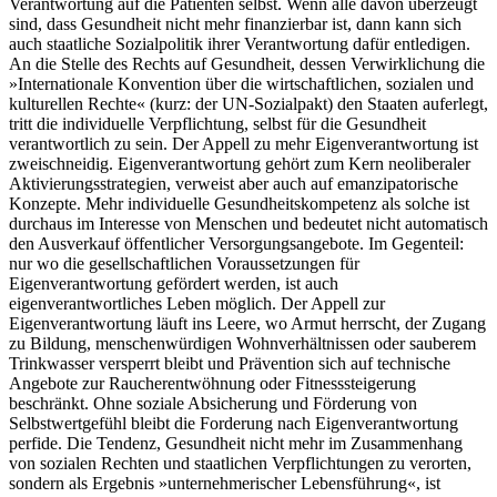
Verantwortung auf die Patienten selbst. Wenn alle davon überzeugt
sind, dass Gesundheit nicht mehr finanzierbar ist, dann kann sich
auch staatliche Sozialpolitik ihrer Verantwortung dafür entledigen.
An die Stelle des Rechts auf Gesundheit, dessen Verwirklichung die
»Internationale Konvention über die wirtschaftlichen, sozialen und
kulturellen Rechte« (kurz: der UN-Sozialpakt) den Staaten auferlegt,
tritt die individuelle Verpflichtung, selbst für die Gesundheit
verantwortlich zu sein. Der Appell zu mehr Eigenverantwortung ist
zweischneidig. Eigenverantwortung gehört zum Kern neoliberaler
Aktivierungsstrategien, verweist aber auch auf emanzipatorische
Konzepte. Mehr individuelle Gesundheitskompetenz als solche ist
durchaus im Interesse von Menschen und bedeutet nicht automatisch
den Ausverkauf öffentlicher Versorgungsangebote. Im Gegenteil:
nur wo die gesellschaftlichen Voraussetzungen für
Eigenverantwortung gefördert werden, ist auch
eigenverantwortliches Leben möglich. Der Appell zur
Eigenverantwortung läuft ins Leere, wo Armut herrscht, der Zugang
zu Bildung, menschenwürdigen Wohnverhältnissen oder sauberem
Trinkwasser versperrt bleibt und Prävention sich auf technische
Angebote zur Raucherentwöhnung oder Fitnesssteigerung
beschränkt. Ohne soziale Absicherung und Förderung von
Selbstwertgefühl bleibt die Forderung nach Eigenverantwortung
perfide. Die Tendenz, Gesundheit nicht mehr im Zusammenhang
von sozialen Rechten und staatlichen Verpflichtungen zu verorten,
sondern als Ergebnis »unternehmerischer Lebensführung«, ist