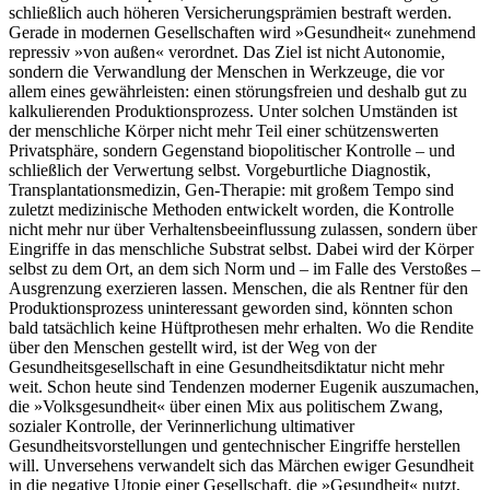
schließlich auch höheren Versicherungsprämien bestraft werden.
Gerade in modernen Gesellschaften wird »Gesundheit« zunehmend
repressiv »von außen« verordnet. Das Ziel ist nicht Autonomie,
sondern die Verwandlung der Menschen in Werkzeuge, die vor
allem eines gewährleisten: einen störungsfreien und deshalb gut zu
kalkulierenden Produktionsprozess. Unter solchen Umständen ist
der menschliche Körper nicht mehr Teil einer schützenswerten
Privatsphäre, sondern Gegenstand biopolitischer Kontrolle – und
schließlich der Verwertung selbst. Vorgeburtliche Diagnostik,
Transplantationsmedizin, Gen-Therapie: mit großem Tempo sind
zuletzt medizinische Methoden entwickelt worden, die Kontrolle
nicht mehr nur über Verhaltensbeeinflussung zulassen, sondern über
Eingriffe in das menschliche Substrat selbst. Dabei wird der Körper
selbst zu dem Ort, an dem sich Norm und – im Falle des Verstoßes –
Ausgrenzung exerzieren lassen. Menschen, die als Rentner für den
Produktionsprozess uninteressant geworden sind, könnten schon
bald tatsächlich keine Hüftprothesen mehr erhalten. Wo die Rendite
über den Menschen gestellt wird, ist der Weg von der
Gesundheitsgesellschaft in eine Gesundheitsdiktatur nicht mehr
weit. Schon heute sind Tendenzen moderner Eugenik auszumachen,
die »Volksgesundheit« über einen Mix aus politischem Zwang,
sozialer Kontrolle, der Verinnerlichung ultimativer
Gesundheitsvorstellungen und gentechnischer Eingriffe herstellen
will. Unversehens verwandelt sich das Märchen ewiger Gesundheit
in die negative Utopie einer Gesellschaft, die »Gesundheit« nutzt,