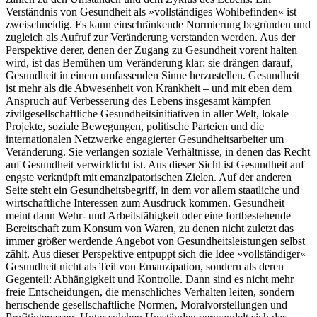
Verständnis von Gesundheit als »vollständiges Wohlbefinden« ist
zweischneidig. Es kann einschränkende Normierung begründen und
zugleich als Aufruf zur Veränderung verstanden werden. Aus der
Perspektive derer, denen der Zugang zu Gesundheit vorent halten
wird, ist das Bemühen um Veränderung klar: sie drängen darauf,
Gesundheit in einem umfassenden Sinne herzustellen. Gesundheit
ist mehr als die Abwesenheit von Krankheit – und mit eben dem
Anspruch auf Verbesserung des Lebens insgesamt kämpfen
zivilgesellschaftliche Gesundheitsinitiativen in aller Welt, lokale
Projekte, soziale Bewegungen, politische Parteien und die
internationalen Netzwerke engagierter Gesundheitsarbeiter um
Veränderung. Sie verlangen soziale Verhältnisse, in denen das Recht
auf Gesundheit verwirklicht ist. Aus dieser Sicht ist Gesundheit auf
engste verknüpft mit emanzipatorischen Zielen. Auf der anderen
Seite steht ein Gesundheitsbegriff, in dem vor allem staatliche und
wirtschaftliche Interessen zum Ausdruck kommen. Gesundheit
meint dann Wehr- und Arbeitsfähigkeit oder eine fortbestehende
Bereitschaft zum Konsum von Waren, zu denen nicht zuletzt das
immer größer werdende Angebot von Gesundheitsleistungen selbst
zählt. Aus dieser Perspektive entpuppt sich die Idee »vollständiger«
Gesundheit nicht als Teil von Emanzipation, sondern als deren
Gegenteil: Abhängigkeit und Kontrolle. Dann sind es nicht mehr
freie Entscheidungen, die menschliches Verhalten leiten, sondern
herrschende gesellschaftliche Normen, Moralvorstellungen und