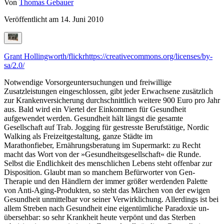
Von
Thomas Gebauer
Veröffentlicht am
14. Juni 2010
Grant Hollingworth/flickr
https://creativecommons.org/licenses/by-
sa/2.0/
Notwendige Vorsorgeuntersuchungen und freiwillige
Zusatzleistungen eingeschlossen, gibt jeder Erwachsene zusätzlich
zur Krankenversicherung durchschnittlich weitere 900 Euro pro Jahr
aus. Bald wird ein Viertel der Einkommen für Gesundheit
aufgewendet werden. Gesundheit hält längst die gesamte
Gesellschaft auf Trab. Jogging für gestresste Berufstätige, Nordic
Walking als Freizeitgestaltung, ganze Städte im
Marathonfieber, Ernährungsberatung im Supermarkt: zu Recht
macht das Wort von der »Gesundheitsgesellschaft« die Runde.
Selbst die Endlichkeit des menschlichen Lebens steht offenbar zur
Disposition. Glaubt man so manchem Befürworter von Gen-
Therapie und den Händlern der immer größer werdenden Palette
von Anti-Aging-Produkten, so steht das Märchen von der ewigen
Gesundheit unmittelbar vor seiner Verwirklichung. Allerdings ist bei
allem Streben nach Gesundheit eine eigentümliche Paradoxie un-
übersehbar: so sehr Krankheit heute verpönt und das Sterben