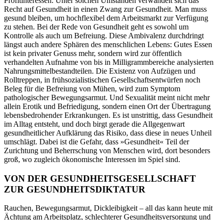
Profitinteressen. Unter solchen Umständen verwandelt sich das
Recht auf Gesundheit in einen Zwang zur Gesundheit. Man muss
gesund bleiben, um hochflexibel dem Arbeitsmarkt zur Verfügung
zu stehen. Bei der Rede von Gesundheit geht es sowohl um
Kontrolle als auch um Befreiung. Diese Ambivalenz durchdringt
längst auch andere Sphären des menschlichen Lebens: Gutes Essen
ist kein privater Genuss mehr, sondern wird zur öffentlich
verhandelten Aufnahme von bis in Milligrammbereiche analysierten
Nahrungsmittelbestandteilen. Die Existenz von Aufzügen und
Rolltreppen, in frühsozialistischen Gesellschaftsentwürfen noch
Beleg für die Befreiung von Mühen, wird zum Symptom
pathologischer Bewegungsarmut. Und Sexualität meint nicht mehr
allein Erotik und Befriedigung, sondern einen Ort der Übertragung
lebensbedrohender Erkrankungen. Es ist unstrittig, dass Gesundheit
im Alltag entsteht, und doch birgt gerade die Allgegenwart
gesundheitlicher Aufklärung das Risiko, dass diese in neues Unheil
umschlägt. Dabei ist die Gefahr, dass »Gesundheit« Teil der
Zurichtung und Beherrschung von Menschen wird, dort besonders
groß, wo zugleich ökonomische Interessen im Spiel sind.
VON DER GESUNDHEITSGESELLSCHAFT
ZUR GESUNDHEITSDIKTATUR
Rauchen, Bewegungsarmut, Dickleibigkeit – all das kann heute mit
Ächtung am Arbeitsplatz, schlechterer Gesundheitsversorgung und