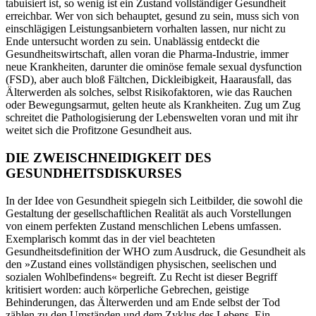
tabuisiert ist, so wenig ist ein Zustand vollständiger Gesundheit
erreichbar. Wer von sich behauptet, gesund zu sein, muss sich von
einschlägigen Leistungsanbietern vorhalten lassen, nur nicht zu
Ende untersucht worden zu sein. Unablässig entdeckt die
Gesundheitswirtschaft, allen voran die Pharma-Industrie, immer
neue Krankheiten, darunter die ominöse female sexual dysfunction
(FSD), aber auch bloß Fältchen, Dickleibigkeit, Haarausfall, das
Älterwerden als solches, selbst Risikofaktoren, wie das Rauchen
oder Bewegungsarmut, gelten heute als Krankheiten. Zug um Zug
schreitet die Pathologisierung der Lebenswelten voran und mit ihr
weitet sich die Profitzone Gesundheit aus.
DIE ZWEISCHNEIDIGKEIT DES
GESUNDHEITSDISKURSES
In der Idee von Gesundheit spiegeln sich Leitbilder, die sowohl die
Gestaltung der gesellschaftlichen Realität als auch Vorstellungen
von einem perfekten Zustand menschlichen Lebens umfassen.
Exemplarisch kommt das in der viel beachteten
Gesundheitsdefinition der WHO zum Ausdruck, die Gesundheit als
den »Zustand eines vollständigen physischen, seelischen und
sozialen Wohlbefindens« begreift. Zu Recht ist dieser Begriff
kritisiert worden: auch körperliche Gebrechen, geistige
Behinderungen, das Älterwerden und am Ende selbst der Tod
zählen zu den Umständen und dem Zyklus des Lebens. Ein