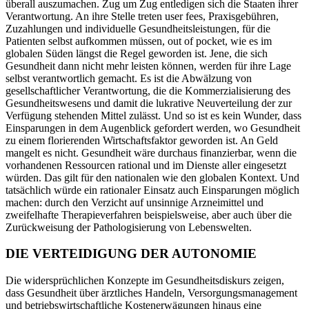
überall auszumachen. Zug um Zug entledigen sich die Staaten ihrer
Verantwortung. An ihre Stelle treten user fees, Praxisgebühren,
Zuzahlungen und individuelle Gesundheitsleistungen, für die
Patienten selbst aufkommen müssen, out of pocket, wie es im
globalen Süden längst die Regel geworden ist. Jene, die sich
Gesundheit dann nicht mehr leisten können, werden für ihre Lage
selbst verantwortlich gemacht. Es ist die Abwälzung von
gesellschaftlicher Verantwortung, die die Kommerzialisierung des
Gesundheitswesens und damit die lukrative Neuverteilung der zur
Verfügung stehenden Mittel zulässt. Und so ist es kein Wunder, dass
Einsparungen in dem Augenblick gefordert werden, wo Gesundheit
zu einem florierenden Wirtschaftsfaktor geworden ist. An Geld
mangelt es nicht. Gesundheit wäre durchaus finanzierbar, wenn die
vorhandenen Ressourcen rational und im Dienste aller eingesetzt
würden. Das gilt für den nationalen wie den globalen Kontext. Und
tatsächlich würde ein rationaler Einsatz auch Einsparungen möglich
machen: durch den Verzicht auf unsinnige Arzneimittel und
zweifelhafte Therapieverfahren beispielsweise, aber auch über die
Zurückweisung der Pathologisierung von Lebenswelten.
DIE VERTEIDIGUNG DER AUTONOMIE
Die widersprüchlichen Konzepte im Gesundheitsdiskurs zeigen,
dass Gesundheit über ärztliches Handeln, Versorgungsmanagement
und betriebswirtschaftliche Kostenerwägungen hinaus eine