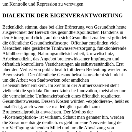
um Kontrolle und Repression zu verewigen.
DIALEKTIK DER EIGENVERANTWORTUNG
Bedenklich stimmt, dass bei aller Erörterung von Gesundheit heute
ausgerechnet der Bereich des gesundheitspolitischen Handelns in
den Hintergrund rückt, auf den sich Gesundheit zuallererst gründet:
die öffentliche Gesundheitsfürsorge. Offenbar empfinden viele
Menschen eine gesicherte Trinkwasserversorgung, funktionierende
Abfallbeseitigung, Nahrungsmittelsicherheit, Umweltschutz,
Arbeitsmedizin, das Angebot breitenwirksamer Impfungen und
öffentlich kontrollierte Versicherungen als selbstverständlich. Erst
über den Verlust von public health tritt deren Bedeutung wieder ins
Bewusstsein. Der öffentliche Gesundheitsdiskurs dreht sich nicht
um die Arbeit von Stadtwerken oder amtlichen
Lebensmittelchemikern. Im Zentrum der Aufmerksamkeit steht
vielleicht die spektakuläre medizinische Innovation, meist aber nur
die vermeintliche Unfinanzierbarkeit eines öffentlich regulierten
Gesundheitswesens. Dessen Kosten würden »explodieren«, heißt es
unablässig, auch wenn sie real lediglich parallel zum
Bruttosozialprodukt anwachsen. Der Mythos der
»Kostenexplosion« ist wirksam. Schaut man genauer hin, werden
die Zusammenhänge deutlich: es geht um eine Neuverteilung der
zur Verfügung stehenden Mittel und um die Abwälzung von