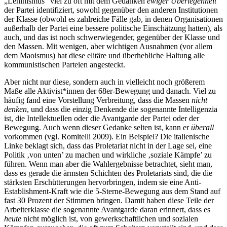
„Leninismus“ viel zu oft mit dem Gedanken
ewiger Überlegenheit
der Partei identifiziert, sowohl gegenüber den anderen Institutionen
der Klasse (obwohl es zahlreiche Fälle gab, in denen Organisationen
außerhalb der Partei eine bessere politische Einschätzung hatten), als
auch, und das ist noch schwerwiegender, gegenüber der Klasse und
den Massen. Mit wenigen, aber wichtigen Ausnahmen (vor allem
dem Maoismus) hat diese elitäre und überhebliche Haltung alle
kommunistischen Parteien angesteckt.
Aber nicht nur diese, sondern auch in vielleicht noch größerem
Maße alle Aktivist*innen der 68er-Bewegung und danach. Viel zu
häufig fand eine Vorstellung Verbreitung, dass die Massen
nicht
denken
, und dass die einzig Denkende die sogenannte Intelligenzia
ist, die Intellektuellen oder die Avantgarde der Partei oder der
Bewegung. Auch wenn dieser Gedanke selten ist, kann er
überall
vorkommen (vgl. Romitelli 2009). Ein Beispiel? Die italienische
Linke beklagt sich, dass das Proletariat nicht in der Lage sei, eine
Politik ‚von unten’ zu machen und wirkliche ‚soziale Kämpfe’ zu
führen. Wenn man aber die Wahlergebnisse betrachtet, sieht man,
dass es gerade die ärmsten Schichten des Proletariats sind, die die
stärksten Erschütterungen hervorbringen, indem sie eine Anti-
Establishment-Kraft wie die 5-Sterne-Bewegung aus dem Stand auf
fast 30 Prozent der Stimmen bringen. Damit haben diese Teile der
Arbeiterklasse die sogenannte Avantgarde daran erinnert, dass es
heute
nicht möglich ist, von gewerkschaftlichen und sozialen