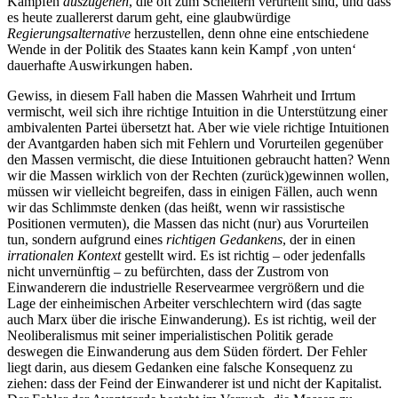
Kämpfen
auszugehen
, die oft zum Scheitern verurteilt sind, und dass
es heute zuallererst darum geht, eine glaubwürdige
Regierungsalternative
herzustellen, denn ohne eine entschiedene
Wende in der Politik des Staates kann kein Kampf ‚von unten‘
dauerhafte Auswirkungen haben.
Gewiss, in diesem Fall haben die Massen Wahrheit und Irrtum
vermischt, weil sich ihre richtige Intuition in die Unterstützung einer
ambivalenten Partei übersetzt hat. Aber wie viele richtige Intuitionen
der Avantgarden haben sich mit Fehlern und Vorurteilen gegenüber
den Massen vermischt, die diese Intuitionen gebraucht hatten? Wenn
wir die Massen wirklich von der Rechten (zurück)gewinnen wollen,
müssen wir vielleicht begreifen, dass in einigen Fällen, auch wenn
wir das Schlimmste denken (das heißt, wenn wir rassistische
Positionen vermuten), die Massen das nicht (nur) aus Vorurteilen
tun, sondern aufgrund eines
richtigen Gedankens
, der in einen
irrationalen Kontext
gestellt wird. Es ist richtig – oder jedenfalls
nicht unvernünftig – zu befürchten, dass der Zustrom von
Einwanderern die industrielle Reservearmee vergrößern und die
Lage der einheimischen Arbeiter verschlechtern wird (das sagte
auch Marx über die irische Einwanderung). Es ist richtig, weil der
Neoliberalismus mit seiner imperialistischen Politik gerade
deswegen die Einwanderung aus dem Süden fördert. Der Fehler
liegt darin, aus diesem Gedanken eine falsche Konsequenz zu
ziehen: dass der Feind der Einwanderer ist und nicht der Kapitalist.