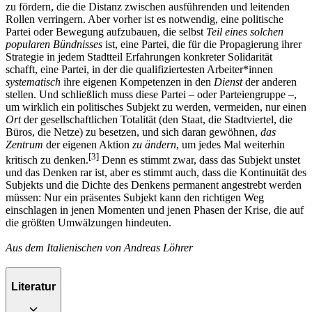
zu fördern, die die Distanz zwischen ausführenden und leitenden
Rollen verringern. Aber vorher ist es notwendig, eine politische
Partei oder Bewegung aufzubauen, die selbst
Teil eines solchen
popularen Bündnisses
ist, eine Partei, die für die Propagierung ihrer
Strategie in jedem Stadtteil Erfahrungen konkreter Solidarität
schafft, eine Partei, in der die qualifiziertesten Arbeiter*innen
systematisch
ihre eigenen Kompetenzen in den
Dienst
der anderen
stellen. Und schließlich muss diese Partei – oder Parteiengruppe –,
um wirklich ein politisches Subjekt zu werden, vermeiden, nur einen
Ort
der gesellschaftlichen Totalität (den Staat, die Stadtviertel, die
Büros, die Netze) zu besetzen, und sich daran gewöhnen,
das
Zentrum
der eigenen Aktion
zu ändern
, um jedes Mal weiterhin
[
3
]
kritisch zu denken.
Denn es stimmt zwar, dass das Subjekt unstet
und das Denken rar ist, aber es stimmt auch, dass die Kontinuität des
Subjekts und die Dichte des Denkens permanent angestrebt werden
müssen: Nur ein präsentes Subjekt kann den richtigen Weg
einschlagen in jenen Momenten und jenen Phasen der Krise, die auf
die größten Umwälzungen hindeuten.
Aus dem Italienischen von Andreas Löhrer
Literatur