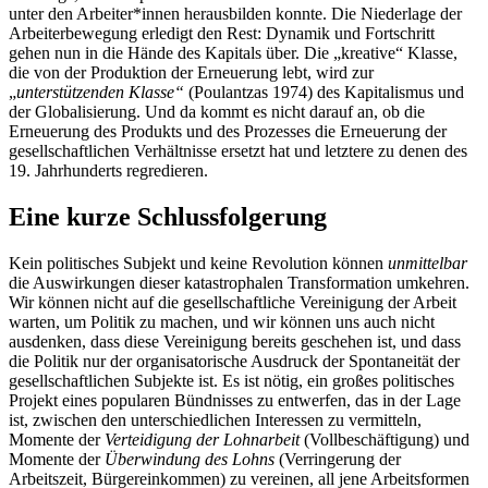
unter den Arbeiter*innen herausbilden konnte. Die Niederlage der
Arbeiterbewegung erledigt den Rest: Dynamik und Fortschritt
gehen nun in die Hände des Kapitals über. Die „kreative“ Klasse,
die von der Produktion der Erneuerung lebt, wird zur
„
unterstützenden Klasse“
(Poulantzas 1974) des Kapitalismus und
der Globalisierung. Und da kommt es nicht darauf an, ob die
Erneuerung des Produkts und des Prozesses die Erneuerung der
gesellschaftlichen Verhältnisse ersetzt hat und letztere zu denen des
19. Jahrhunderts regredieren.
Eine kurze Schlussfolgerung
Kein politisches Subjekt und keine Revolution können
unmittelbar
die Auswirkungen dieser katastrophalen Transformation umkehren.
Wir können nicht auf die gesellschaftliche Vereinigung der Arbeit
warten, um Politik zu machen, und wir können uns auch nicht
ausdenken, dass diese Vereinigung bereits geschehen ist, und dass
die Politik nur der organisatorische Ausdruck der Spontaneität der
gesellschaftlichen Subjekte ist. Es ist nötig, ein großes politisches
Projekt eines popularen Bündnisses zu entwerfen, das in der Lage
ist, zwischen den unterschiedlichen Interessen zu vermitteln,
Momente der
Verteidigung der Lohnarbeit
(Vollbeschäftigung) und
Momente der
Überwindung des Lohns
(Verringerung der
Arbeitszeit, Bürgereinkommen) zu vereinen, all jene Arbeitsformen