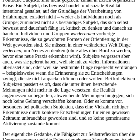
Krise. Ein Subjekt, das bewusst handelt und soziale Realität
intentional gestaltet, auf der Grundlage der Verarbeitung von
Erfahrungen, existiert nicht – weder als Individuum noch als
Gruppe; zumindest nicht als beständiges Subjekt, das sich selbst
bewusst und dauerhaft fähig ist, kritisch zu denken und danach zu
handeln. Individuen und Gruppen
wiederholen
vorherige
Erkenntnisse, die zu gewohnten Formen der Orientierung in der
Welt geworden sind. Sie müssen in einer veränderten Welt Dinge
verlernen
, um Neues zu denken (ohne alles über Bord zu werfen,
bevor eine neue Praxis erkennbar wird). Subjekte
vergessen
aber
auch, was sie gelernt haben, weil sie mit zu vielen Informationen
überlastet sind, oder weil sie bestimmte Dinge regelrecht verdrängen
– beispielsweise wenn die Erinnerung sie zu Entscheidungen
zwingt, die sie nicht anpacken können oder wollen. Bei kollektiven
Subjekten passiert es oft, dass die unter ihnen herrschende
Meinungen nicht mehr in die Lage versetzen, die Realität
angemessen zu begreifen, abweichende Meinungen hingegen, sich
noch keine Geltung verschaffen können. Oder es kommt vor,
besonders bei politischen Subjekten, dass eine Vielzahl richtiger
Erkenntnisse durch konkrete Entscheidungen für einen gewissen
Zeitraum unbrauchbar geworden sind, und so keine gemeinsame
Aktivierung zustande kommt.
Der eigentliche Gedanke, die Fähigkeit zur Selbstreflexion über die
Voraussetzungen und die Folgen der eigenen Vorstellungen,
ist ein