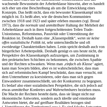
wachsende Bewusstsein der Arbeiterklasse hinweist, aber es handelt
sich eher um eine Beschreibung als um die Entwicklung eines
Konzepts. Das heißt nicht, dass ein bewusster Klassenkampf nicht
möglich ist. Es heißt aber, wie die deutschen Kommunisten
zwischen 1918 und 1923 und später erleben mussten (vgl. Broué
1973), dass die
normale
und
unmittelbare
Haltung der Mehrheit der
Arbeiterklasse auch in ihren fortgeschrittensten Teilen Trade-
Unionismus, Reformismus, Passivität oder Unterstützung der
Reaktion ist. Deshalb kann eine „Klassenpolitik“,
wenn sie keine
offen sozialistische Politik ist
, sehr unterschiedliche und oft
zweideutige Charakteristiken haben. Lenin spricht deshalb auch von
bürgerlicher Arbeiterpolitik. Deshalb genügt es uns heute nicht, die
Perspektive des Klassenkampfs aufzuzeigen, um Zustimmung in
den proletarischen Schichten zu bekommen, die zwischen Apathie
und der Rechten schwanken. Wenn man ‚
einfach als Klasse’
agiert,
kann man Sowjets bilden, aber es ist wahrscheinlicher, dass man
sich auf reformistischen Kampf beschränkt, dass man versucht, mit
dem Unternehmer zu koexistieren, oder dass man sich gegen
Einwanderer zusammenschließt, um der Konkurrenz zu begegnen.
Es bedarf also einer sozialistischen Perspektive, die sich jedoch auf
etwas
unmittelbar Konkretes und Wahrnehmbares
beziehen muss.
Die Macht der Rechten besteht darin, dass sie längst nicht nur
ökonomische Antworten, sondern auch ideelle und emotionale
Antworten bietet, die auf greifbare Realitäten bezogen sind
(„Verteidigung des Territoriums“ usw.). Es sind falsche Antworten,