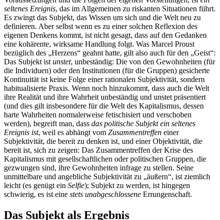
seltenes Ereignis
, das im Allgemeinen zu riskanten Situationen führt.
Es zwingt das Subjekt, das Wissen um sich und die Welt neu zu
definieren. Aber selbst wenn es zu einer solchen Reflexion des
eigenen Denkens kommt, ist nicht gesagt, dass auf den Gedanken
eine kohärente, wirksame Handlung folgt. Was Marcel Proust
bezüglich des „Herzens“ geahnt hatte, gilt also auch für den „Geist“:
Das Subjekt ist
unstet
, unbeständig: Die von den Gewohnheiten (für
die Individuen) oder den Institutionen (für die Gruppen) gesicherte
Kontinuität ist keine Folge einer rationalen Subjektivität, sondern
habitualisierte Praxis. Wenn noch hinzukommt, dass auch die Welt
ihre Realität und ihre Wahrheit unbeständig und unstet präsentiert
(und dies gilt insbesondere für die Welt des Kapitalismus, dessen
harte Wahrheiten normalerweise fetischisiert und verschoben
werden), begreift man, dass
das politische Subjekt ein seltenes
Ereignis ist
, weil es abhängt vom
Zusammentreffen
einer
Subjektivität, die bereit zu denken ist, und einer Objektivität, die
bereit ist, sich zu zeigen: Das Zusammentreffen der Krise des
Kapitalismus mit gesellschaftlichen oder politischen Gruppen, die
gezwungen sind, ihre Gewohnheiten infrage zu stellen. Seine
unmittelbare und angebliche Subjektivität zu „äußern“, ist ziemlich
leicht (es genügt ein
Selfie
); Subjekt zu werden, ist hingegen
schwierig, es ist eine
stets unabgeschlossene
Errungenschaft.
Das Subjekt als Ergebnis