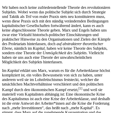
Wir haben noch keine zufriedenstellende Theorie des revolutionären
Subjekts. Wobei wenn das politische Subjekt sich durch Strategie
und Taktik als
Teil
von realer Praxis stets neu konstituieren muss,
wenn diese Praxis sich mit den ständig verändernden Bedingungen
kapitalistischer Gesellschaften fortwährend ändert, kann es auch
keine abgeschlossene Theorie geben. Marx und Engels haben uns
zwar eine Vielzahl historisch-politischer Einschätzungen und
praktischer Hinweise zu den Organisationen und Zielen der Kämpfe
des Proletariats hinterlassen, doch
auf abstrakterer theoretischer
Ebene
, nämlich im
Kapital,
haben wir keine Theorie des Subjekts,
sondern eine Theorie der
Unmöglichkeit des Subjekts
. Vielleicht
haben sie uns auch eine Theorie der unwahrscheinlichen
Möglichkeit des Subjekts hinterlassen.
Im
Kapital
erklärt uns Marx, warum es für die Arbeiterklasse höchst
kompliziert ist, ein volles Bewusstsein von sich zu haben, unter
anderem weil sie im Lohnfetischismus feststeckt, welcher die
tatsächlichen Machtverhältnisse verschleiert und den politischen
[
1
]
Kampf durch den ökonomischen Kampf ersetzt,
und weil sie
materiell vom Kapitalisten abhängig ist: Eine ökonomische Krise
des Kapitalismus ist auch eine Krise der Arbeiterklasse, und deshalb
ist die erste Antwort der Arbeiter*innen auf die Krise die Forderung
nach „mehr Investitionen“, das heißt nach „mehr Kapital“. Es
stimmt, dass Marx auf die zunehmende Konzentration und das