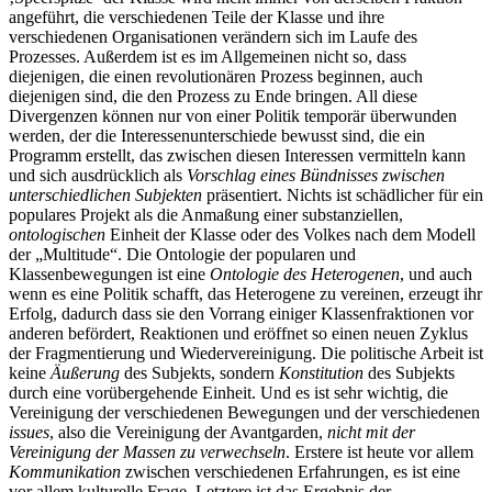
angeführt, die verschiedenen Teile der Klasse und ihre
verschiedenen Organisationen verändern sich im Laufe des
Prozesses. Außerdem ist es im Allgemeinen nicht so, dass
diejenigen, die einen revolutionären Prozess beginnen, auch
diejenigen sind, die den Prozess zu Ende bringen. All diese
Divergenzen können nur von einer Politik temporär überwunden
werden, der die Interessenunterschiede bewusst sind, die ein
Programm erstellt, das zwischen diesen Interessen vermitteln kann
und sich ausdrücklich als
Vorschlag eines Bündnisses zwischen
unterschiedlichen Subjekten
präsentiert. Nichts ist schädlicher für ein
populares Projekt als die Anmaßung einer substanziellen,
ontologischen
Einheit der Klasse oder des Volkes nach dem Modell
der „Multitude“. Die Ontologie der popularen und
Klassenbewegungen ist eine
Ontologie des Heterogenen
, und auch
wenn es eine Politik schafft, das Heterogene zu vereinen, erzeugt ihr
Erfolg, dadurch dass sie den Vorrang einiger Klassenfraktionen vor
anderen befördert, Reaktionen und eröffnet so einen neuen Zyklus
der Fragmentierung und Wiedervereinigung. Die politische Arbeit ist
keine
Äußerung
des Subjekts, sondern
Konstitution
des Subjekts
durch eine vorübergehende Einheit. Und es ist sehr wichtig, die
Vereinigung der verschiedenen Bewegungen und der verschiedenen
issues
, also die Vereinigung der Avantgarden,
nicht mit der
Vereinigung der Massen zu verwechseln
. Erstere ist heute vor allem
Kommunikation
zwischen verschiedenen Erfahrungen, es ist eine
vor allem kulturelle Frage. Letztere ist das Ergebnis der