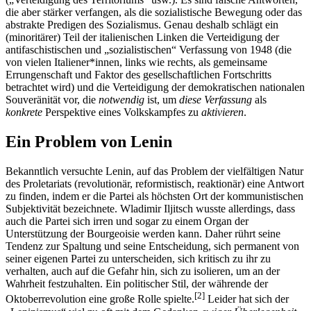
die aber stärker verfangen, als die sozialistische Bewegung oder das
abstrakte Predigen des Sozialismus. Genau deshalb schlägt ein
(minoritärer) Teil der italienischen Linken die Verteidigung der
antifaschistischen und „sozialistischen“ Verfassung von 1948 (die
von vielen Italiener*innen, links wie rechts, als gemeinsame
Errungenschaft und Faktor des gesellschaftlichen Fortschritts
betrachtet wird) und die Verteidigung der demokratischen nationalen
Souveränität vor, die
notwendig
ist, um
diese Verfassung
als
konkrete
Perspektive eines Volkskampfes zu
aktivieren
.
Ein Problem von Lenin
Bekanntlich versuchte Lenin, auf das Problem der vielfältigen Natur
des Proletariats (revolutionär, reformistisch, reaktionär) eine Antwort
zu finden, indem er die Partei als höchsten Ort der kommunistischen
Subjektivität bezeichnete. Wladimir Iljitsch wusste allerdings, dass
auch die Partei sich irren und sogar zu einem Organ der
Unterstützung der Bourgeoisie werden kann. Daher rührt seine
Tendenz zur Spaltung und seine Entscheidung, sich permanent von
seiner eigenen Partei zu unterscheiden, sich kritisch zu ihr zu
verhalten, auch auf die Gefahr hin, sich zu isolieren, um an der
Wahrheit festzuhalten. Ein politischer Stil, der währende der
[
2
]
Oktoberrevolution eine große Rolle spielte.
Leider hat sich der