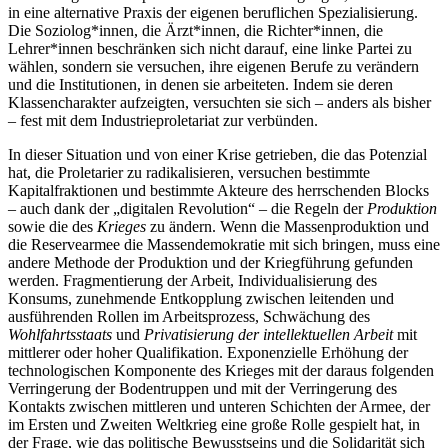
in eine alternative Praxis der eigenen beruflichen Spezialisierung.
Die Soziolog*innen, die Ärzt*innen, die Richter*innen, die
Lehrer*innen beschränken sich nicht darauf, eine linke Partei zu
wählen, sondern sie versuchen, ihre eigenen Berufe zu verändern
und die Institutionen, in denen sie arbeiteten. Indem sie deren
Klassencharakter aufzeigten, versuchten sie sich – anders als bisher
– fest mit dem Industrieproletariat zur verbünden.
In dieser Situation und von einer Krise getrieben, die das Potenzial
hat, die Proletarier zu radikalisieren, versuchen bestimmte
Kapitalfraktionen und bestimmte Akteure des herrschenden Blocks
– auch dank der „digitalen Revolution“ – die Regeln der
Produktion
sowie die des
Krieges
zu ändern. Wenn die Massenproduktion und
die Reservearmee die Massendemokratie mit sich bringen, muss eine
andere Methode der Produktion und der Kriegführung gefunden
werden. Fragmentierung der Arbeit, Individualisierung des
Konsums, zunehmende Entkopplung zwischen leitenden und
ausführenden Rollen im Arbeitsprozess, Schwächung des
Wohlfahrtsstaats
und
Privatisierung der intellektuellen Arbeit
mit
mittlerer oder hoher Qualifikation. Exponenzielle Erhöhung der
technologischen Komponente des Krieges mit der daraus folgenden
Verringerung der Bodentruppen und mit der Verringerung des
Kontakts zwischen mittleren und unteren Schichten der Armee, der
im Ersten und Zweiten Weltkrieg eine große Rolle gespielt hat, in
der Frage, wie das politische Bewusstseins und die Solidarität sich