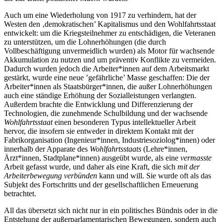
Auch um eine Wiederholung von 1917 zu verhindern, hat der
Westen den ‚demokratischen’ Kapitalismus und den Wohlfahrtsstaat
entwickelt: um die Kriegsteilnehmer zu entschädigen, die Veteranen
zu unterstützen, um die Lohnerhöhungen (die durch
Vollbeschäftigung unvermeidlich wurden) als Motor für wachsende
Akkumulation zu nutzen und um präventiv Konflikte zu vermeiden.
Dadurch wurden jedoch die Arbeiter*innen auf dem Arbeitsmarkt
gestärkt, wurde eine neue ’gefährliche’ Masse geschaffen: Die der
Arbeiter*innen als Staatsbürger*innen, die außer Lohnerhöhungen
auch eine ständige Erhöhung der Sozialleistungen verlangten.
Außerdem brachte die Entwicklung und Differenzierung der
Technologien, die zunehmende Schulbildung und der wachsende
Wohlfahrtsstaat
einen besonderen Typus intellektueller Arbeit
hervor, die insofern sie entweder in direktem Kontakt mit der
Fabrikorganisation (Ingenieur*innen, Industriesoziolog*innen) oder
innerhalb der Apparate des
Wohlfahrtsstaats
(Lehre*innen,
Ärzt*innen, Stadtplane*innen) ausgeübt wurde, als eine
vermasste
Arbeit gefasst wurde, und daher als eine Kraft, die sich
mit der
Arbeiterbewegung verbünden
kann und will. Sie wurde oft als das
Subjekt des Fortschritts und der gesellschaftlichen Erneuerung
betrachtet.
All das übersetzt sich nicht nur in ein politisches Bündnis oder in die
Entstehung der außerparlamentarischen Bewegungen, sondern auch