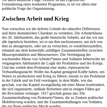
Formulierung eines konkreten Programms, es ist vor allem eine
politische Frage der Organisierung.
Zwischen Arbeit und Krieg
Nun versuchen wir die tieferen Gründe der
aktuellen
Differenzen
und ihren dramatischen Charakter zu verstehen. Die Arbeiterklasse
des 20. Jahrhunderts, das große historische Subjekt, auf das wir uns
alle irgendwie beziehen, sei es um ihm nachzutrauern, um sich von
ihm zu abzugrenzen, oder um zu versuchen, es wiederherzustellen,
entstand aus dem keinesfalls zufälligen Zusammentreffen zwischen
Massenproduktion und Massenarmee
. Die Vereinigung der
wachsenden Masse von Arbeiter*innen und Soldaten beherrschte im
vergangenen Jahrhundert die Logik der Produktion und des Kriegs.
Und das verlieh dem Proletariat eine starke, erpresserische
Verhandlungsmacht: Wollte das Kapital genügend Kräfte haben, um
Waren zu produzieren und Krieg zu führen, musste es das Proletariat
in der Fabrik und im Feld vereinigen; in dem Maße, wie das
geschah, war das Kapital zwangsläufig mit einer Masse konfrontiert,
die sich organisierte, radikale Reformen und in einigen Fällen gar
die Revolution verlangte. 1917 geschah genau das: Die
Zusammenballung von Proletarier*innen, die zu Zentren politischer
Mobilisierung
wurden, und die Zusammenballungen von Soldaten,
die zur Basis politischer
Macht
wurden.