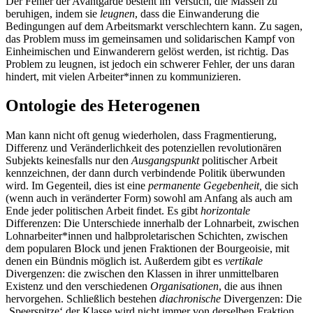
Der Fehler der Avantgarde besteht im Versuch, die Massen zu
beruhigen, indem sie
leugnen
, dass die Einwanderung die
Bedingungen auf dem Arbeitsmarkt verschlechtern kann. Zu sagen,
das Problem muss im gemeinsamen und solidarischen Kampf von
Einheimischen und Einwanderern gelöst werden, ist richtig. Das
Problem zu leugnen, ist jedoch ein schwerer Fehler, der uns daran
hindert, mit vielen Arbeiter*innen zu kommunizieren.
Ontologie des Heterogenen
Man kann nicht oft genug wiederholen, dass Fragmentierung,
Differenz und Veränderlichkeit des potenziellen revolutionären
Subjekts keinesfalls nur den
Ausgangspunkt
politischer Arbeit
kennzeichnen, der dann durch verbindende Politik überwunden
wird. Im Gegenteil, dies ist eine
permanente Gegebenheit,
die sich
(wenn auch in veränderter Form) sowohl am Anfang als auch am
Ende jeder politischen Arbeit findet. Es gibt
horizontale
Differenzen: Die Unterschiede innerhalb der Lohnarbeit, zwischen
Lohnarbeiter*innen und halbproletarischen Schichten, zwischen
dem popularen Block und jenen Fraktionen der Bourgeoisie, mit
denen ein Bündnis möglich ist. Außerdem gibt es
vertikale
Divergenzen: die zwischen den Klassen in ihrer unmittelbaren
Existenz und den verschiedenen
Organisationen
, die aus ihnen
hervorgehen. Schließlich bestehen
diachronische
Divergenzen: Die
‚Speerspitze‘ der Klasse wird nicht immer von derselben Fraktion