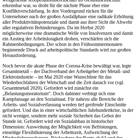
erkennbar war, so droht für die nächste Phase eher eine
Konfliktverschärfung. In den Vordergrund rücken für die
Unternehmer nach der großen Ausfallphase eine radikale Erhöhung
aller Produktivitätspotenziale und damit aus ihrer Sicht die Abwehr
aller regulativen Behinderungen. Da im Herbst 2020
möglicherweise eine dramatische Welle von Insolvenzen und damit
ein Anstieg der Arbeitslosigkeit drohen, verschärfen sich die
Rahmenbedingungen. Der schon in den Frühsommermonaten
beginnende Druck auf arbeitspolitische Standards wird zur großen
Herausforderung.
Noch bevor die akute Phase der Corona-Krise bewältigt war, legte
Gesamtmetall – der Dachverband der Arbeitgeber der Metall- und
Elektroindustrie – im Mai 2020 eine Wunschliste für das
Wiederhochfahren der Wirtschaft und die Zeit danach vor (vgl.
Gesamtmetall 2020). Gefordert wird zunächst ein
„Belastungsmoratorium“. Doch dahinter verbirgt sich eine
Kampfansage an den Sozialstaat. Für nahezu alle Bereiche der
Arbeits- und Sozialverfassung werden tief greifende Einschnitte
gefordert. Und das in einer wirtschaftlichen Jahrhundertkrise, in der
nicht weniger, sondern mehr soziale Sicherheit das Gebot der
Stunde ist. Gefordert wird ein Sozialabbau in historischer
Dimension: Ausweitung der Möglichkeit von Befristungen,
einseitige Flexibilisierung der Arbeitszeit, Aufweichung der
Mindestlohnregelungen, Rücknahme der Rente ab 63 und der