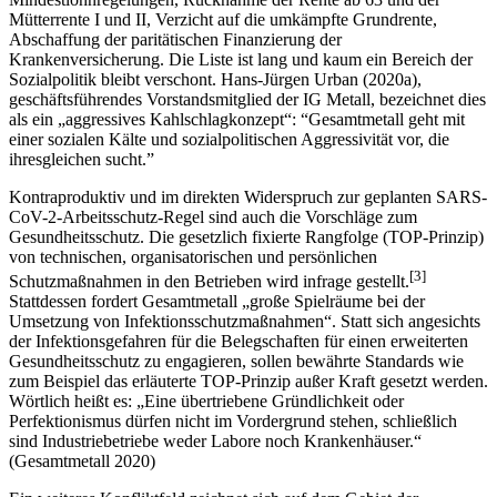
Mütterrente I und II, Verzicht auf die umkämpfte Grundrente,
Abschaffung der paritätischen Finanzierung der
Krankenversicherung. Die Liste ist lang und kaum ein Bereich der
Sozialpolitik bleibt verschont. Hans-Jürgen Urban (2020a),
geschäftsführendes Vorstandsmitglied der IG Metall, bezeichnet dies
als ein „aggressives Kahlschlagkonzept“: “Gesamtmetall geht mit
einer sozialen Kälte und sozialpolitischen Aggressivität vor, die
ihresgleichen sucht.”
Kontraproduktiv und im direkten Widerspruch zur geplanten SARS-
CoV-2-Arbeitsschutz-Regel sind auch die Vorschläge zum
Gesundheitsschutz. Die gesetzlich fixierte Rangfolge (TOP-Prinzip)
von technischen, organisatorischen und persönlichen
[
3
]
Schutzmaßnahmen in den Betrieben wird infrage gestellt.
Stattdessen fordert Gesamtmetall „große Spielräume bei der
Umsetzung von Infektionsschutzmaßnahmen“. Statt sich angesichts
der Infektionsgefahren für die Belegschaften für einen erweiterten
Gesundheitsschutz zu engagieren, sollen bewährte Standards wie
zum Beispiel das erläuterte TOP-Prinzip außer Kraft gesetzt werden.
Wörtlich heißt es: „Eine übertriebene Gründlichkeit oder
Perfektionismus dürfen nicht im Vordergrund stehen, schließlich
sind Industriebetriebe weder Labore noch Krankenhäuser.“
(Gesamtmetall 2020)