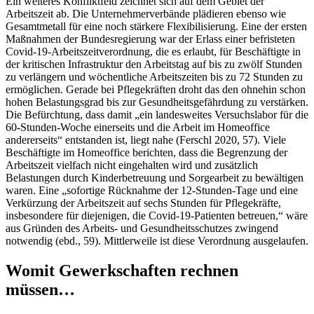
Ein weiteres Konfliktfeld zeichnet sich auf dem Gebiet der
Arbeitszeit ab. Die Unternehmerverbände plädieren ebenso wie
Gesamtmetall für eine noch stärkere Flexibilisierung. Eine der ersten
Maßnahmen der Bundesregierung war der Erlass einer befristeten
Covid-19-Arbeitszeitverordnung, die es erlaubt, für Beschäftigte in
der kritischen Infrastruktur den Arbeitstag auf bis zu zwölf Stunden
zu verlängern und wöchentliche Arbeitszeiten bis zu 72 Stunden zu
ermöglichen. Gerade bei Pflegekräften droht das den ohnehin schon
hohen Belastungsgrad bis zur Gesundheitsgefährdung zu verstärken.
Die Befürchtung, dass damit „ein landesweites Versuchslabor für die
60-Stunden-Woche einerseits und die Arbeit im Homeoffice
andererseits“ entstanden ist, liegt nahe (Ferschl 2020, 57). Viele
Beschäftigte im Homeoffice berichten, dass die Begrenzung der
Arbeitszeit vielfach nicht eingehalten wird und zusätzlich
Belastungen durch Kinderbetreuung und Sorgearbeit zu bewältigen
waren. Eine „sofortige Rücknahme der 12-Stunden-Tage und eine
Verkürzung der Arbeitszeit auf sechs Stunden für Pflegekräfte,
insbesondere für diejenigen, die Covid-19-Patienten betreuen,“ wäre
aus Gründen des Arbeits- und Gesundheitsschutzes zwingend
notwendig (ebd., 59). Mittlerweile ist diese Verordnung ausgelaufen.
Womit Gewerkschaften rechnen
müssen…