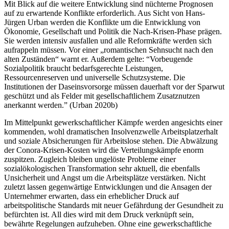
Mit Blick auf die weitere Entwicklung sind nüchterne Prognosen
auf zu erwartende Konflikte erforderlich. Aus Sicht von Hans-
Jürgen Urban werden die Konflikte um die Entwicklung von
Ökonomie, Gesellschaft und Politik die Nach-Krisen-Phase prägen.
Sie werden intensiv ausfallen und alle Reformkräfte werden sich
aufrappeln müssen. Vor einer „romantischen Sehnsucht nach den
alten Zuständen“ warnt er. Außerdem gelte: “Vorbeugende
Sozialpolitik braucht bedarfsgerechte Leistungen,
Ressourcenreserven und universelle Schutzsysteme. Die
Institutionen der Daseinsvorsorge müssen dauerhaft vor der Sparwut
geschützt und als Felder mit gesellschaftlichem Zusatznutzen
anerkannt werden.” (Urban 2020b)
Im Mittelpunkt gewerkschaftlicher Kämpfe werden angesichts einer
kommenden, wohl dramatischen Insolvenzwelle Arbeitsplatzerhalt
und soziale Absicherungen für Arbeitslose stehen. Die Abwälzung
der Conora-Krisen-Kosten wird die Verteilungskämpfe enorm
zuspitzen. Zugleich bleiben ungelöste Probleme einer
sozialökologischen Transformation sehr aktuell, die ebenfalls
Unsicherheit und Angst um die Arbeitsplätze verstärken. Nicht
zuletzt lassen gegenwärtige Entwicklungen und die Ansagen der
Unternehmer erwarten, dass ein erheblicher Druck auf
arbeitspolitische Standards mit neuer Gefährdung der Gesundheit zu
befürchten ist. All dies wird mit dem Druck verknüpft sein,
bewährte Regelungen aufzuheben. Ohne eine gewerkschaftliche