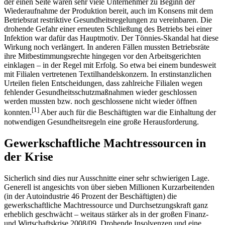
der einen Seite waren sehr viele Unternehmer zu Beginn der
Wiederaufnahme der Produktion bereit, auch im Konsens mit dem
Betriebsrat restriktive Gesundheitsregelungen zu vereinbaren. Die
drohende Gefahr einer erneuten Schließung des Betriebs bei einer
Infektion war dafür das Hauptmotiv. Der Tönnies-Skandal hat diese
Wirkung noch verlängert. In anderen Fällen mussten Betriebsräte
ihre Mitbestimmungsrechte hingegen vor den Arbeitsgerichten
einklagen – in der Regel mit Erfolg. So etwa bei einem bundesweit
mit Filialen vertretenen Textilhandelskonzern. In erstinstanzlichen
Urteilen fielen Entscheidungen, dass zahlreiche Filialen wegen
fehlender Gesundheitsschutzmaßnahmen wieder geschlossen
werden mussten bzw. noch geschlossene nicht wieder öffnen
[
1
]
konnten.
Aber auch für die Beschäftigten war die Einhaltung der
notwendigen Gesundheitsregeln eine große Herausforderung.
Gewerkschaftliche Machtressourcen in
der Krise
Sicherlich sind dies nur Ausschnitte einer sehr schwierigen Lage.
Generell ist angesichts von über sieben Millionen Kurzarbeitenden
(in der Autoindustrie 46 Prozent der Beschäftigten) die
gewerkschaftliche Machtressource und Durchsetzungskraft ganz
erheblich geschwächt – weitaus stärker als in der großen Finanz-
und Wirtschaftskrise 2008/09. Drohende Insolvenzen und eine