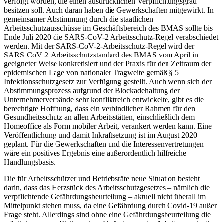
verfolgt worden, die einen ausdrücklichen Verpflichtungsgrad
besitzen soll. Auch daran haben die Gewerkschaften mitgewirkt. In
gemeinsamer Abstimmung durch die staatlichen
Arbeitsschutzausschüsse im Geschäftsbereich des BMAS sollte bis
Ende Juli 2020 die SARS-CoV-2 Arbeitsschutz-Regel verabschiedet
werden. Mit der SARS-CoV-2-Arbeitsschutz-Regel wird der
SARS-CoV-2-Arbeitsschutzstandard des BMAS vom April in
geeigneter Weise konkretisiert und der Praxis für den Zeitraum der
epidemischen Lage von nationaler Tragweite gemäß § 5
Infektionsschutzgesetz zur Verfügung gestellt. Auch wenn sich der
Abstimmungsprozess aufgrund der Blockadehaltung der
Unternehmerverbände sehr konfliktreich entwickelte, gibt es die
berechtigte Hoffnung, dass ein verbindlicher Rahmen für den
Gesundheitsschutz an allen Arbeitsstätten, einschließlich dem
Homeoffice als Form mobiler Arbeit, verankert werden kann. Eine
Veröffentlichung und damit Inkraftsetzung ist im August 2020
geplant. Für die Gewerkschaften und die Interessenvertretungen
wäre ein positives Ergebnis eine außerordentlich hilfreiche
Handlungsbasis.
Die für Arbeitsschützer und Betriebsräte neue Situation besteht
darin, dass das Herzstück des Arbeitsschutzgesetzes – nämlich die
verpflichtende Gefährdungsbeurteilung – aktuell nicht überall im
Mittelpunkt stehen muss, da eine Gefährdung durch Covid-19 außer
Frage steht. Allerdings sind ohne eine Gefährdungsbeurteilung die