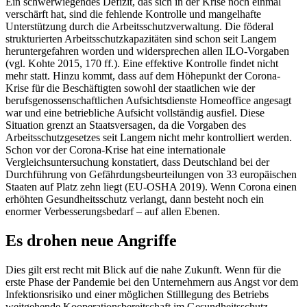
Ein schwerwiegendes Defizit, das sich in der Krise noch einmal
verschärft hat, sind die fehlende Kontrolle und mangelhafte
Unterstützung durch die Arbeitsschutzverwaltung. Die föderal
strukturierten Arbeitsschutzkapazitäten sind schon seit Langem
heruntergefahren worden und widersprechen allen ILO-Vorgaben
(vgl. Kohte 2015, 170 ff.). Eine effektive Kontrolle findet nicht
mehr statt. Hinzu kommt, dass auf dem Höhepunkt der Corona-
Krise für die Beschäftigten sowohl der staatlichen wie der
berufsgenossenschaftlichen Aufsichtsdienste Homeoffice angesagt
war und eine betriebliche Aufsicht vollständig ausfiel. Diese
Situation grenzt an Staatsversagen, da die Vorgaben des
Arbeitsschutzgesetzes seit Langem nicht mehr kontrolliert werden.
Schon vor der Corona-Krise hat eine internationale
Vergleichsuntersuchung konstatiert, dass Deutschland bei der
Durchführung von Gefährdungsbeurteilungen von 33 europäischen
Staaten auf Platz zehn liegt (EU-OSHA 2019). Wenn Corona einen
erhöhten Gesundheitsschutz verlangt, dann besteht noch ein
enormer Verbesserungsbedarf – auf allen Ebenen.
Es drohen neue Angriffe
Dies gilt erst recht mit Blick auf die nahe Zukunft. Wenn für die
erste Phase der Pandemie bei den Unternehmern aus Angst vor dem
Infektionsrisiko und einer möglichen Stilllegung des Betriebs
weitgehende Kooperationsbereitschaft im Gesundheitsschutz