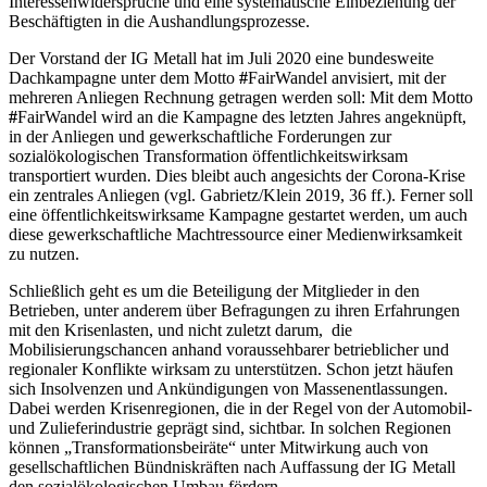
Interessenwidersprüche und eine systematische Einbeziehung der
Beschäftigten in die Aushandlungsprozesse.
Der Vorstand der IG Metall hat im Juli 2020 eine bundesweite
Dachkampagne unter dem Motto
#
FairWandel anvisiert, mit der
mehreren Anliegen Rechnung getragen werden soll: Mit dem Motto
#
FairWandel wird an die Kampagne des letzten Jahres angeknüpft,
in der Anliegen und gewerkschaftliche Forderungen zur
sozialökologischen Transformation öffentlichkeitswirksam
transportiert wurden. Dies bleibt auch angesichts der Corona-Krise
ein zentrales Anliegen (vgl. Gabrietz/Klein 2019, 36 ff.). Ferner soll
eine öffentlichkeitswirksame Kampagne gestartet werden, um auch
diese gewerkschaftliche Machtressource einer Medienwirksamkeit
zu nutzen.
Schließlich geht es um die Beteiligung der Mitglieder in den
Betrieben, unter anderem über Befragungen zu ihren Erfahrungen
mit den Krisenlasten, und nicht zuletzt darum, die
Mobilisierungschancen anhand voraussehbarer betrieblicher und
regionaler Konflikte wirksam zu unterstützen. Schon jetzt häufen
sich Insolvenzen und Ankündigungen von Massenentlassungen.
Dabei werden Krisenregionen, die in der Regel von der Automobil-
und Zulieferindustrie geprägt sind, sichtbar. In solchen Regionen
können „Transformationsbeiräte“ unter Mitwirkung auch von
gesellschaftlichen Bündniskräften nach Auffassung der IG Metall
den sozialökologischen Umbau fördern.