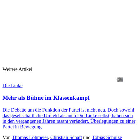
Weitere Artikel
Die Linke
Mehr als Bühne im Klassenkampf
Die Debatte um die Funktion der Partei ist nicht neu. Doch sowohl
das gesellschaftliche Umfeld als auch Die Linke selbst, haben sich
in den vergangenen Jahren rasant verändert. Überlegungen zu einer
Partei in Bewegung
Von
Thomas Lohmeier
,
Christian Schaft
und
Tobias Schulze