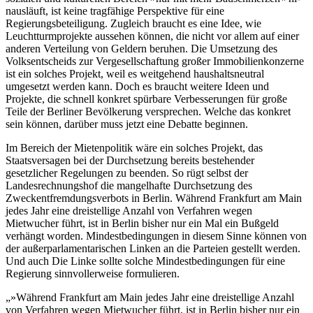
nausläuft, ist keine tragfähige Perspektive für eine
Regierungsbeteiligung. Zugleich braucht es eine Idee, wie
Leuchtturmprojekte aussehen können, die nicht vor allem auf einer
anderen Verteilung von Geldern beruhen. Die Umsetzung des
Volksentscheids zur Vergesellschaftung großer Immobilienkonzerne
ist ein solches Projekt, weil es weitgehend haushaltsneutral
umgesetzt werden kann. Doch es braucht weitere Ideen und
Projekte, die schnell konkret spürbare Verbesserungen für große
Teile der Berliner Bevölkerung versprechen. Welche das konkret
sein können, darüber muss jetzt eine Debatte beginnen.
Im Bereich der Mietenpolitik wäre ein solches Projekt, das
Staatsversagen bei der Durchsetzung bereits bestehender
gesetzlicher Regelungen zu beenden. So rügt selbst der
Landesrechnungshof die mangelhafte Durchsetzung des
Zweckentfremdungsverbots in Berlin. Während Frankfurt am Main
jedes Jahr eine dreistellige Anzahl von Verfahren wegen
Mietwucher führt, ist in Berlin bisher nur ein Mal ein Bußgeld
verhängt worden. Mindestbedingungen in diesem Sinne können von
der außerparlamentarischen Linken an die Parteien gestellt werden.
Und auch Die Linke sollte solche Mindestbedingungen für eine
Regierung sinnvollerweise formulieren.
»Während Frankfurt am Main jedes Jahr eine dreistellige Anzahl
von Verfahren wegen Mietwucher führt, ist in Berlin bisher nur ein