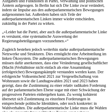
Aufgaben und Funktionen in Partei, Verwaltung und politischen
Ämtern aufgesogen. In Berlin hat sich Die Linke zwar verändert,
indem sie Impulse aus den außerparlamentarischen Bewegungen
aufgenommen hat. Außerdem haben sich Teile der
außerparlamentarischen Linken immer wieder entschieden,
zukünftig in der Partei zu wirken.
»Leider hat die Partei, aber auch die außerparlamentarische Linke
es versäumt, eine systematische Auswertung der
Regierungsbeteiligungen vorzunehmen.«
Zugleich bestehen jedoch weiterhin starke außerparlamentarische
Netzwerke und Strukturen. Dies ermöglicht eine Arbeitsteilung im
linken Ökosystem. Die außerparlamentarischen Bewegungen
müssen dafür anerkennen, dass eine Veränderung gesellschaftlicher
(Macht-)Verhältnisse nicht einfach als eine Ansammlung
(erfolgreicher) Bewegungskämpfe verstanden werden kann. Der
erfolgreiche Volksentscheid 2021 zur Vergesellschaftung von
Wohnraum sowie die Landtagswahlen 2021 und 2023 haben
gezeigt, dass die Zustimmung zu einer relativ radikalen Forderung
auf der parlamentarischen Ebene sogar mit einer Schwächung der
progressiven Parteien einhergehen kann. Zu wenig kohärent
übersetzt sich Zustimmung zu einzelnen Forderungen in
entsprechende politische Identitäten, oder noch konkreter: in
Wahlverhalten. Die außerparlamentarische Linke muss die Wahlen