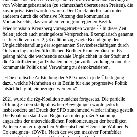
von Wohnungsbeständen (zu schmerzhaft überteuerten Preisen), die
zuvor privatisiert worden waren. Der Druck hierfür kam unter
anderem durch die offensive Nutzung des kommunalen
Vorkaufsrechts, das vor allem vom grün regierten Bezirk
[
1
]
Friedrichshain-Kreuzberg vorangetrieben wurde.
In diese Zeit
fielen jedoch auch uneingelöste Versprechen. Exemplarisch genannt
sei hier die von der r2g-Koalition zugesagte Beendigung der
Ungleichbehandlung der sogenannten Servicebeschäftigten durch
Outsourcing an den öffentlichen Berliner Krankenhäusern. Es
gelang nicht, die wachsende soziale Ungleichheit in der Stadt und
die Gentrifizierung aufzuhalten oder gar zurückzudrängen und die
kommunale Politik und Verwaltung zu demokratisieren.
»Die erratische Aufstellung der SPD muss in jede Überlegung
dazu, welche Mehrheiten es in Berlin für eine progressive Politik
tatsächlich gibt, einbezogen werden.«
2021 wurde die r2g-Koalition zunächst fortgesetzt. Die partielle
Öffnung zu den stadtpolitischen Bewegungen wurde jedoch
insbesondere auf Druck der SPD zunehmend wieder infrage gestellt.
Die Koalition stand von Beginn an unter großer Spannung
angesichts der unterschiedlichen Positionierungen der beteiligten
Parteien zum erfolgreichen Volksentscheid »Deutsche Wohnen &
Co enteignen« (DWE). Nach der wegen massiver Formfehler