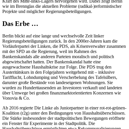
Kraft des Mitte-links-Lagers hervorgehen wird. Dabei zeigt Berlin
wie im Brennglas die aktuellen Probleme (radikal-)reformistischer
Projekte und möglicher Regierungsbeteiligungen.
Das Erbe …
Berlin blickt auf eine lange und wechselvolle Zeit linker
Regierungsbeteiligungen zurück. In den 2000er-Jahren kam die
Vorläuferpartei der Linken, die PDS, als Krisenverwalter zusammen
mit der SPD an die Regierung, weil im Rahmen des
Bankenskandals alle anderen Parteien moralisch und politisch
abgewirtschaftet hatten. Der Bankenskandal hatte eine
ausgewachsene Haushaltskrise zur Folge. Die PDS trug den
Austeritätskurs in den Folgejahren weitgehend mit – inklusive
Tarifflucht, Lohndumping und Verscherbelung des Tafelsilbers,
darunter große Bestände von landeseigenen Wohnungen. Sie
wurden zu Hunderttausenden an Investoren verkauft und landeten
über Umwege bei großen finanzmarktorientierten Konzernen wie
Vonovia & Co.
Ab 2016 regierte Die Linke als Juniorpartner in einer rot-rot-grünen-
Koalition (r2g) unter den Bedingungen von Haushaltsüberschüssen.
Die Stärke insbesondere der stadtpolitischen Bewegungen eröffnete
ein Fenster für Experimente in der Stadtpolitik. Die
Haushaltsüberschüsse ermöglichten etwa Rekommunalisierungen