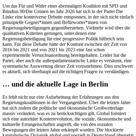
Um das Für und Wider einer abermaligen Koalition mit SPD und
Bündnis 90/Die Grünen im Jahr 2026 hat sich in der Partei Die
Linke eine kontroverse Debatte entsponnen, in der sich nicht einfach
prinzipielle Gegner*innen und Befürworter*innen von
Regierungsbeteiligungen gegenüberstehen. Vielmehr wird über die
qualitativen Kriterien gerungen, unter denen eine
Regierungsbeteiligung für eine progressive Politik hilfreich sein
kann. Für diese Debatte hätte der Kontrast zwischen der Zeit von
2016 bis 2021 und von 2021 bis 2023 eine fast schon
experimentelle Versuchsanordnung bereitgehalten. Leider hat die
Partei, aber auch die außerparlamentarische Linke es versäumt, eine
systematische Auswertung dieser Zeit vorzunehmen. Dies erschwert
es aktuell, sich überhaupt auf die richtigen Fragen zu verständigen.
… und die aktuelle Lage in Berlin
Es fehlt nicht nur eine Aufarbeitung der Erfahrungen aus den
Regierungskoalitionen in der Vergangenheit. Über die letzten Jahre
hat sich zudem die politische und ökonomische Großwetterlage
massiv verändert, was es zu berücksichtigen gilt. Global formiert
sich eine autoritäre Konterrevolution, die soziale, ökonomische und
kulturelle Errungenschaften angreift, die von den sozialen
Bewegungen der letzten Jahre erkämpft wurden. Die blockierte
kapitalistische Dynamik global und speziell in Deutschland übersetzt