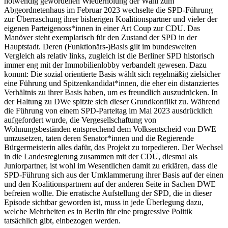
notwendig gewordenen Wiederholung der Wahl zum
Abgeordnetenhaus im Februar 2023 wechselte die SPD-Führung
zur Überraschung ihrer bisherigen Koalitionspartner und vieler der
eigenen Parteigenoss*innen in einer Art Coup zur CDU. Das
Manöver steht exemplarisch für den Zustand der SPD in der
Hauptstadt. Deren (Funktionärs-)Basis gilt im bundesweiten
Vergleich als relativ links, zugleich ist die Berliner SPD historisch
immer eng mit der Immobilienlobby verbandelt gewesen. Dazu
kommt: Die sozial orientierte Basis wählt sich regelmäßig zielsicher
eine Führung und Spitzenkandidat*innen, die eher ein distanziertes
Verhältnis zu ihrer Basis haben, um es freundlich auszudrücken. In
der Haltung zu DWe spitzte sich dieser Grundkonflikt zu. Während
die Führung von einem SPD-Parteitag im Mai 2023 ausdrücklich
aufgefordert wurde, die Vergesellschaftung von
Wohnungsbeständen entsprechend dem Volksentscheid von DWE
umzusetzen, taten deren Senator*innen und die Regierende
Bürgermeisterin alles dafür, das Projekt zu torpedieren. Der Wechsel
in die Landesregierung zusammen mit der CDU, diesmal als
Juniorpartner, ist wohl im Wesentlichen damit zu erklären, dass die
SPD-Führung sich aus der Umklammerung ihrer Basis auf der einen
und den Koalitionspartnern auf der anderen Seite in Sachen DWE
befreien wollte. Die erratische Aufstellung der SPD, die in dieser
Episode sichtbar geworden ist, muss in jede Überlegung dazu,
welche Mehrheiten es in Berlin für eine progressive Politik
tatsächlich gibt, einbezogen werden.