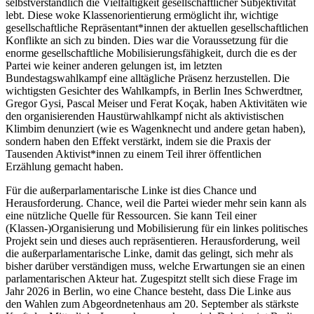
selbstverständlich die Vielfältigkeit gesellschaftlicher Subjektivität
lebt. Diese woke Klassenorientierung ermöglicht ihr, wichtige
gesellschaftliche Repräsentant*innen der aktuellen gesellschaftlichen
Konflikte an sich zu binden. Dies war die Voraussetzung für die
enorme gesellschaftliche Mobilisierungsfähigkeit, durch die es der
Partei wie keiner anderen gelungen ist, im letzten
Bundestagswahlkampf eine alltägliche Präsenz herzustellen. Die
wichtigsten Gesichter des Wahlkampfs, in Berlin Ines Schwerdtner,
Gregor Gysi, Pascal Meiser und Ferat Koçak, haben Aktivitäten wie
den organisierenden Haustürwahlkampf nicht als aktivistischen
Klimbim denunziert (wie es Wagenknecht und andere getan haben),
sondern haben den Effekt verstärkt, indem sie die Praxis der
Tausenden Aktivist*innen zu einem Teil ihrer öffentlichen
Erzählung gemacht haben.
Für die außerparlamentarische Linke ist dies Chance und
Herausforderung. Chance, weil die Partei wieder mehr sein kann als
eine nützliche Quelle für Ressourcen. Sie kann Teil einer
(Klassen-)Organisierung und Mobilisierung für ein linkes politisches
Projekt sein und dieses auch repräsentieren. Herausforderung, weil
die außerparlamentarische Linke, damit das gelingt, sich mehr als
bisher darüber verständigen muss, welche Erwartungen sie an einen
parlamentarischen Akteur hat. Zugespitzt stellt sich diese Frage im
Jahr 2026 in Berlin, wo eine Chance besteht, dass Die Linke aus
den Wahlen zum Abgeordnetenhaus am 20. September als stärkste