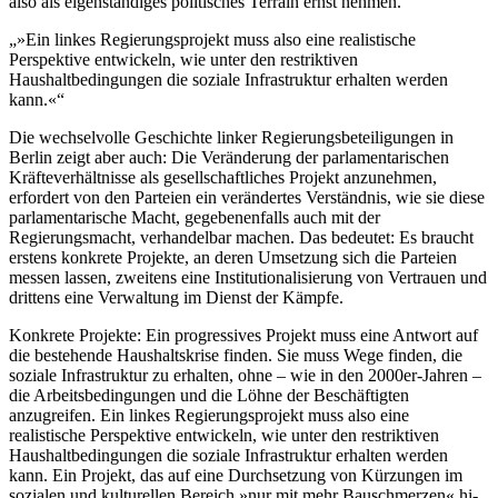
also als eigenständiges politisches Terrain ernst nehmen.
»Ein linkes Regierungsprojekt muss also eine realistische
Perspektive entwickeln, wie unter den restriktiven
Haushaltbedingungen die soziale Infrastruktur erhalten werden
kann.«
Die wechselvolle Geschichte linker Regierungsbeteiligungen in
Berlin zeigt aber auch: Die Veränderung der parlamentarischen
Kräfteverhältnisse als gesellschaftliches Projekt anzunehmen,
erfordert von den Parteien ein verändertes Verständnis, wie sie diese
parlamentarische Macht, gegebenenfalls auch mit der
Regierungsmacht, verhandelbar machen. Das bedeutet: Es braucht
erstens konkrete Projekte, an deren Umsetzung sich die Parteien
messen lassen, zweitens eine Institutionalisierung von Vertrauen und
drittens eine Verwaltung im Dienst der Kämpfe.
Konkrete Projekte: Ein progressives Projekt muss eine Antwort auf
die bestehende Haushaltskrise finden. Sie muss Wege finden, die
soziale Infrastruktur zu erhalten, ohne – wie in den 2000er-Jahren –
die Arbeitsbedingungen und die Löhne der Beschäftigten
anzugreifen. Ein linkes Regierungsprojekt muss also eine
realistische Perspektive entwickeln, wie unter den restriktiven
Haushaltbedingungen die soziale Infrastruktur erhalten werden
kann. Ein Projekt, das auf eine Durchsetzung von Kürzungen im
sozialen und kulturellen Bereich »nur mit mehr Bauschmerzen« hi-