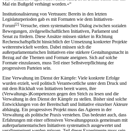
Mal ein Bußgeld verhängt worden.«
Institutionalisierung von Vertrauen: Bereits in den letzten
Legislaturperioden gab es mit Formaten wie dem Initiativen-
[
2
]
Forum
Versuche, einen systematischen Dialog zwischen sozialen
Bewegungen, zivilgesellschaftlichen Initiativen, Parlament und
Senat zu fördern. Diese Ansätze müssen stärker in Richtung
Rechenschaftspflicht hinsichtlich der Umsetzung konkreter Projekte
weiterentwickelt werden. Dabei müssen sich die
außerparlamentarischen Initiativen eine stärkere Gestaltungsmacht in
Bezug auf die Themen und Formate aneignen. Sich auf solche
Formate einzulassen, muss Teil einer Selbstverpflichtung der
progressiven Parteien sein.
Eine Verwaltung im Dienst der Kämpfe: Viele konkrete Erfolge
wurden erzielt, weil politisch Verantwortliche unter dem Druck und
mit dem Rückhalt von Initiativen bereit waren, ihre
(Verwaltungs-)Kompetenzen gegen den Strich zu lesen und die
Verwaltung in den Dienst der Kämpfe zu stellen. Bisher sind solche
Entwicklungen von der Bereitschaft und Initiative einzelner Akteure
abhängig. Ein progressives Projekt muss das Agieren in der
Verwaltung als politische Praxis verstehen. Das bedeutet auch, dass
Erfahrungen mit einer offensiven Verwaltungspraxis gemeinsam mit
außerparlamentarischen Initiativen systematisch ausgewertet und
verallgemeinert werden müssen. Teil dieser Experimente muss sein,