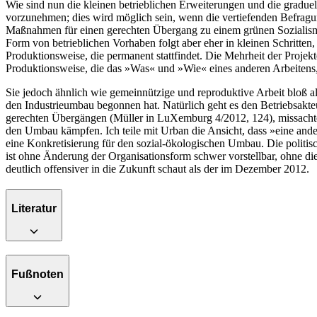
Wie sind nun die kleinen betrieblichen Erweiterungen und die gradue
vorzunehmen; dies wird möglich sein, wenn die vertiefenden Befragu
Maßnahmen für einen gerechten Übergang zu einem grünen Sozialismu
Form von betrieblichen Vorhaben folgt aber eher in kleinen Schritten
Produktionsweise, die permanent stattfindet. Die Mehrheit der Projekt
Produktionsweise, die das »Was« und »Wie« eines anderen Arbeitens,
Sie jedoch ähnlich wie gemeinnützige und reproduktive Arbeit bloß a
den Industrieumbau begonnen hat. Natürlich geht es den Betriebsakteu
gerechten Übergängen (Müller in LuXemburg 4/2012, 124), missachtet je
den Umbau kämpfen. Ich teile mit Urban die Ansicht, dass »eine andere
eine Konkretisierung für den sozial-ökologischen Umbau. Die politis
ist ohne Änderung der Organisationsform schwer vorstellbar, ohne die
deutlich offensiver in die Zukunft schaut als der im Dezember 2012.
Literatur
Fußnoten