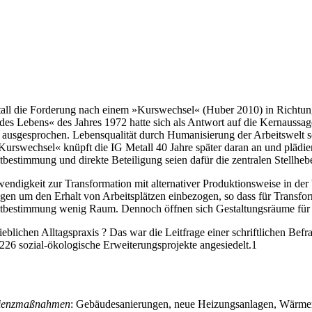
tall die Forderung nach einem »Kurswechsel« (Huber 2010) in Richtun
des Lebens« des Jahres 1972 hatte sich als Antwort auf die Kernauss
« ausgesprochen. Lebensqualität durch Humanisierung der Arbeitswelt s
rswechsel« knüpft die IG Metall 40 Jahre später daran an und plädiert 
bestimmung und direkte Beteiligung seien dafür die zentralen Stellhebe
ndigkeit zur Transformation mit alternativer Produktionsweise in der b
gen um den Erhalt von Arbeitsplätzen einbezogen, so dass für Transf
 Mitbestimmung wenig Raum. Dennoch öffnen sich Gestaltungsräume für
ieblichen Alltagspraxis ? Das war die Leitfrage einer schriftlichen Bef
226 sozial-ökologische Erweiterungsprojekte angesiedelt.
1
izienzmaßnahmen
: Gebäudesanierungen, neue Heizungsanlagen, Wärme