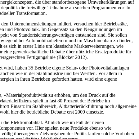
Energiekonzepten, die über standortbezogene Umwelterklärungen auf
iepolitik die freiwillige Teilnahme an solchen Programmen vor. In
adueller Transformation.
 den Unternehmensleitungen initiiert, versuchen hier Betriebsräte,
agen und Photovoltaik. Im Gegensatz zu den Neugründungen im
ekt von Standortsicherungsverträgen entstanden sind. Sie sollen
berwiegend bei Automobilzulieferern und im Maschinenbau zu finden,
es sich in erster Linie um klassische Markterweiterungen, wie
r eine gewerkschaftliche Debatte über nützliche Ersatzprodukte für
rsgerechten Fertigungslinie (Blöcker 2012).
t wird, haben 35 Betriebe eigene Solar- oder Photovoltaikanlagen
nchen wie in der Stahlindustrie und bei Werften. Vor allem in
ergien in ihren Betrieben gefordert hatten, wird eine eigene
, »Materialproduktivität zu erhöhen, um den Druck auf die
terialeffizienz spielt in fast 80 Prozent der Betriebe im
rott-Einsatz im Stahlbereich, Altbatterierückführung noch allgemeine
 hier die betriebliche Debatte erst 2009 einsetzte.
 die Elektromobilität. Ähnlich wie im Fall der neuen
-Komponenten vor. Hier spielen neue Produkte ebenso wie
 völlig überzogener Zielvorgaben der Politik laufen solche Vorhaben