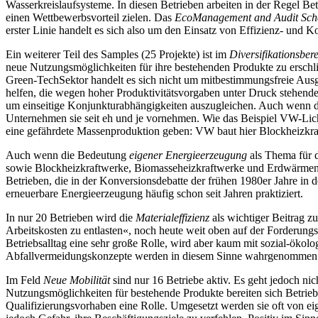
Wasserkreislaufsysteme. In diesen Betrieben arbeiten in der Regel
einen Wettbewerbsvorteil zielen. Das
EcoManagement and Audit Sc
erster Linie handelt es sich also um den Einsatz von Effizienz- und K
Ein weiterer Teil des Samples (25 Projekte) ist im
Diversifikationsbe
neue Nutzungsmöglichkeiten für ihre bestehenden Produkte zu ersch
Green-TechSektor handelt es sich nicht um mitbestimmungsfreie Ausgr
helfen, die wegen hoher Produktivitätsvorgaben unter Druck stehende
um einseitige Konjunkturabhängigkeiten auszugleichen. Auch wenn die
Unternehmen sie seit eh und je vornehmen. Wie das Beispiel VW-Licht
eine gefährdete Massenproduktion geben: VW baut hier Blockheizkraf
Auch wenn die Bedeutung
eigener Energieerzeugung
als Thema für d
sowie Blockheizkraftwerke, Biomasseheizkraftwerke und Erdwärmenutzun
Betrieben, die in der Konversionsdebatte der frühen 1980er Jahre in d
erneuerbare Energieerzeugung häufig schon seit Jahren praktiziert.
In nur 20 Betrieben wird die
Materialeffizienz
als wichtiger Beitrag z
Arbeitskosten zu entlasten«, noch heute weit oben auf der Forderungsli
Betriebsalltag eine sehr große Rolle, wird aber kaum mit sozial-öko
Abfallvermeidungskonzepte werden in diesem Sinne wahrgenommen – i
Im Feld
Neue Mobilität
sind nur 16 Betriebe aktiv. Es geht jedoch ni
Nutzungsmöglichkeiten für bestehende Produkte bereiten sich Betrie
Qualifizierungsvorhaben eine Rolle. Umgesetzt werden sie oft von ei