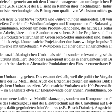
 Betriebsräte gemeinsam mit dem Umweltmanagement an umfangreichen 
heme 2010
(EMAS) der EU sieht im Rahmen ihrer ›nachhaltigen‹ Industr
onsistenztechnologien als Beitrag zum qualitativen Wachstum mittels gr
reich neue GreenTech-Produkte und -Anwendungen
angesiedelt. Oft von
ließen: Getriebe für Windkraftanlagen und Komponenten für Solaranl
ündungen, sondern um neue Produkt-Standbeine, die häufig als Teilasp
n Arbeitsplätze an den Standorten zu sichern. Solche Projekte sind ü
 Produkterweiterungen im GreenTech-Sektor angesiedelt sind, handelt 
blick zeigt, können solche Projekte aber durchaus wichtige Impulse fü
twerke mit umgebauten VW-Motoren auf einer dafür eingerichteten alte
en sozial-ökologischen Umbau als nicht besonders relevant eingeschätz
g installiert. Besonders ausgeprägt ist dies in energieintensiven Bra
en »Arbeitskreisen Alternative Produktion« den Einsatz erneuerbarer En
um Umbau angegeben. Das erstaunt deshalb, weil die politische Vorgabe
ste der IG Metall steht. Auch die Ergebnisse zeigen ein anderes Bild: Ma
logischem Umbau assoziiert. Weder solche Vorhaben wie 100-Prozent-Sch
m Gegensatz etwa zur Energiewende oder grünen Produktlinien, obwohl
cht um neue kollektive Mobilitätskonzepte, sondern um Komponenten für
be des Fahrzeugbaus und der Elektrotechnik auf die Umstellung auf E
gens dafür gegründeten JointVentures (z.B. Bosch-Daimler). Angesichts