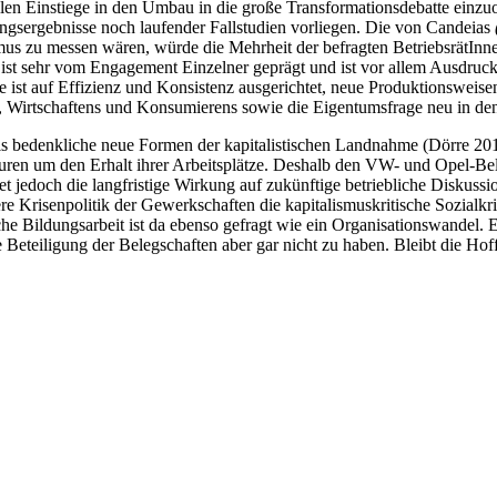
llen Einstiege in den Umbau in die große Transformationsdebatte einz
ngsergebnisse noch laufender Fallstudien vorliegen. Die von Candeias
s zu messen wären, würde die Mehrheit der befragten BetriebsrätInn
, ist sehr vom Engagement Einzelner geprägt und ist vor allem Ausdruck 
e ist auf Effizienz und Konsistenz ausgerichtet, neue Produktionsweisen
 Wirtschaftens und Konsumierens sowie die Eigentumsfrage neu in den 
ls bedenkliche neue Formen der kapitalistischen Landnahme (Dörre 201
ren um den Erhalt ihrer Arbeitsplätze. Deshalb den VW- und Opel-Belegs
doch die langfristige Wirkung auf zukünftige betriebliche Diskussionsp
 Krisenpolitik der Gewerkschaften die kapitalismuskritische Sozialkrit
che Bildungsarbeit ist da ebenso gefragt wie ein Organisationswandel.
 Beteiligung der Belegschaften aber gar nicht zu haben. Bleibt die Ho