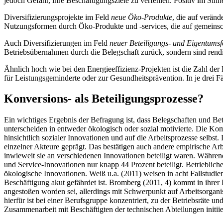
jedoch Gefahr, ihre Beschäftigungsziele zu verfehlen. Positiv im Sin
Diversifizierungsprojekte im Feld
neue Öko-Produkte
, die auf verän
Nutzungsformen durch Öko-Produkte und -services, die auf gemeinsch
Auch Diversifizierungen im Feld
neuer Beteiligungs- und Eigentums
Betriebsübernahmen durch die Belegschaft zurück, sondern sind rendite
Ähnlich hoch wie bei den Energieeffizienz-Projekten ist die Zahl der
für Leistungsgeminderte oder zur Gesundheitsprävention. In je drei 
Konversions- als Beteiligungsprozesse?
Ein wichtiges Ergebnis der Befragung ist, dass Belegschaften und Betri
unterscheiden in entweder ökologisch oder sozial motivierte. Die K
hinsichtlich sozialer Innovationen und auf die Arbeitsprozesse selb
einzelner Akteure geprägt. Das bestätigen auch andere empirische A
inwieweit sie an verschiedenen Innovationen beteiligt waren. Währen
und Service-Innovationen nur knapp 44 Prozent beteiligt. Betriebli
ökologische Innovationen. Weiß u.a. (2011) weisen in acht Fallstud
Beschäftigung akut gefährdet ist. Bromberg (2011, 4) kommt in ihre
angestoßen worden sei, allerdings mit Schwerpunkt auf Arbeitsorgani
hierfür ist bei einer Berufsgruppe konzentriert, zu der Betriebsräte
Zusammenarbeit mit Beschäftigten der technischen Abteilungen initiie