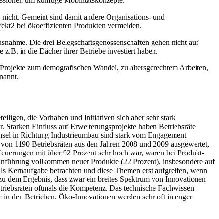
ussionen um künftige Mobilitätskonzepte.
e nicht. Gemeint sind damit andere Organisations- und
fekt
2
bei ökoeffizienten Produkten vermeiden.
usnahme. Die drei Belegschaftsgenossenschaften gehen nicht auf
z.B. in die Dächer ihrer Betriebe investiert haben.
m Projekte zum demografischen Wandel, zu altersgerechtem Arbeiten,
nannt.
eiligen, die Vorhaben und Initiativen sich aber sehr stark
 Starken Einfluss auf Erweiterungsprojekte haben Betriebsräte
echsel in Richtung Industrieumbau sind stark vom Engagement
 von 1190 Betriebsräten aus den Jahren 2008 und 2009 ausgewertet,
 Neuerungen mit über 92 Prozent sehr hoch war, waren bei Produkt-
Einführung vollkommen neuer Produkte (22 Prozent), insbesondere auf
als Kernaufgabe betrachten und diese Themen erst aufgreifen, wenn
 zu dem Ergebnis, dass zwar ein breites Spektrum von Innovationen
etriebsräten oftmals die Kompetenz. Das technische Fachwissen
e in den Betrieben. Öko-Innovationen werden sehr oft in enger