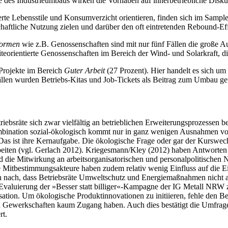
ne des Industrieumbaus wirken die Vorhaben auf innerbetriebliche Disk
derte Lebensstile und Konsumverzicht orientieren, finden sich im Sampl
aftliche Nutzung zielen und darüber den oft eintretenden Rebound-Ef
formen
wie z.B. Genossenschaften sind mit nur fünf Fällen die große A
orientierte Genossenschaften im Bereich der Wind- und Solarkraft, die 
 Projekte im Bereich
Guter Arbeit
(27 Prozent). Hier handelt es sich u
Fällen wurden Betriebs-Kitas und Job-Tickets als Beitrag zum Umbau ge
ebsräte sich zwar vielfältig an betrieblichen Erweiterungsprozessen bet
ombination sozial-ökologisch kommt nur in ganz wenigen Ausnahmen vor.
st. Das ist ihre Kernaufgabe. Die ökologische Frage oder gar der Kursw
rbeiten (vgl. Gerlach 2012). Kriegesmann/Kley (2012) haben Antworten
d die Mitwirkung an arbeitsorganisatorischen und personalpolitischen
che Mitbestimmungsakteure haben zudem relativ wenig Einfluss auf die 
ien nach, dass Betriebsräte Umweltschutz und Energiemaßnahmen nicht 
r Evaluierung der »Besser statt billiger«-Kampagne der IG Metall NRW
sation. Um ökologische Produktinnovationen zu initiieren, fehle den B
 und Gewerkschaften kaum Zugang haben. Auch dies bestätigt die Umfrag
rt.