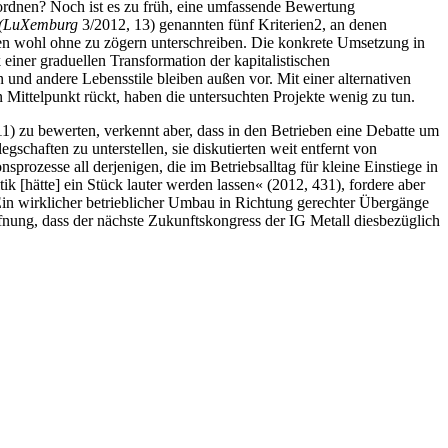
uordnen? Noch ist es zu früh, eine umfassende Bewertung
(LuXemburg
3/2012, 13) genannten fünf Kriterien
2
, an denen
en wohl ohne zu zögern unterschreiben. Die konkrete Umsetzung in
einer graduellen Transformation der kapitalistischen
 und andere Lebensstile bleiben außen vor. Mit einer alternativen
Mittelpunkt rückt, haben die untersuchten Projekte wenig zu tun.
1) zu bewerten, verkennt aber, dass in den Betrieben eine Debatte um
chaften zu unterstellen, sie diskutierten weit entfernt von
rozesse all derjenigen, die im Betriebsalltag für kleine Einstiege in
ik [hätte] ein Stück lauter werden lassen« (2012, 431), fordere aber
 Ein wirklicher betrieblicher Umbau in Richtung gerechter Übergänge
ffnung, dass der nächste Zukunftskongress der IG Metall diesbezüglich