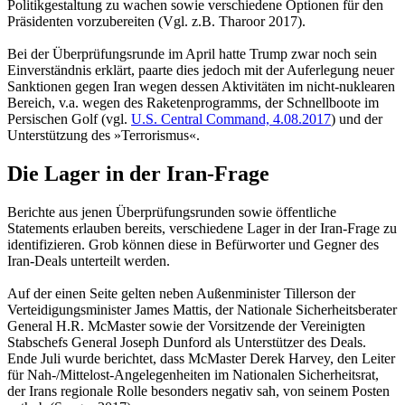
Politikgestaltung zu wachen sowie verschiedene Optionen für den
Präsidenten vorzubereiten (Vgl. z.B. Tharoor 2017).
Bei der Überprüfungsrunde im April hatte Trump zwar noch sein
Einverständnis erklärt, paarte dies jedoch mit der Auferlegung neuer
Sanktionen gegen Iran wegen dessen Aktivitäten im nicht-nuklearen
Bereich, v.a. wegen des Raketenprogramms, der Schnellboote im
Persischen Golf (vgl.
U.S. Central Command, 4.08.2017
) und der
Unterstützung des »Terrorismus«.
Die Lager in der Iran-Frage
Berichte aus jenen Überprüfungsrunden sowie öffentliche
Statements erlauben bereits, verschiedene Lager in der Iran-Frage zu
identifizieren. Grob können diese in Befürworter und Gegner des
Iran-Deals unterteilt werden.
Auf der einen Seite gelten neben Außenminister Tillerson der
Verteidigungsminister James Mattis, der Nationale Sicherheitsberater
General H.R. McMaster sowie der Vorsitzende der Vereinigten
Stabschefs General Joseph Dunford als Unterstützer des Deals.
Ende Juli wurde berichtet, dass McMaster Derek Harvey, den Leiter
für Nah-/Mittelost-Angelegenheiten im Nationalen Sicherheitsrat,
der Irans regionale Rolle besonders negativ sah, von seinem Posten