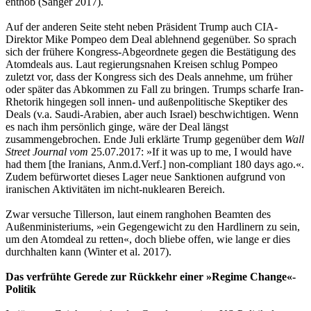
enthob (Sanger 2017).
Auf der anderen Seite steht neben Präsident Trump auch CIA-
Direktor Mike Pompeo dem Deal ablehnend gegenüber. So sprach
sich der frühere Kongress-Abgeordnete gegen die Bestätigung des
Atomdeals aus. Laut regierungsnahen Kreisen schlug Pompeo
zuletzt vor, dass der Kongress sich des Deals annehme, um früher
oder später das Abkommen zu Fall zu bringen. Trumps scharfe Iran-
Rhetorik hingegen soll innen- und außenpolitische Skeptiker des
Deals (v.a. Saudi-Arabien, aber auch Israel) beschwichtigen. Wenn
es nach ihm persönlich ginge, wäre der Deal längst
zusammengebrochen. Ende Juli erklärte Trump gegenüber dem
Wall
Street Journal vom
25.07.2017: »If it was up to me, I would have
had them [the Iranians, Anm.d.Verf.] non-compliant 180 days ago.«.
Zudem befürwortet dieses Lager neue Sanktionen aufgrund von
iranischen Aktivitäten im nicht-nuklearen Bereich.
Zwar versuche Tillerson, laut einem ranghohen Beamten des
Außenministeriums, »ein Gegengewicht zu den Hardlinern zu sein,
um den Atomdeal zu retten«, doch bliebe offen, wie lange er dies
durchhalten kann (Winter et al. 2017).
Das verfrühte Gerede zur Rückkehr einer »Regime Change«-
Politik