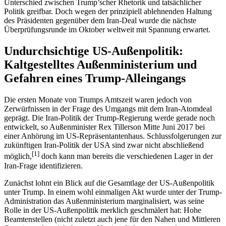
Unterschied zwischen Trump’scher Rhetorik und tatsächlicher
Politik greifbar. Doch wegen der prinzipiell ablehnenden Haltung
des Präsidenten gegenüber dem Iran-Deal wurde die nächste
Überprüfungsrunde im Oktober weltweit mit Spannung erwartet.
Undurchsichtige US-Außenpolitik:
Kaltgestelltes Außenministerium und
Gefahren eines Trump-Alleingangs
Die ersten Monate von Trumps Amtszeit waren jedoch von
Zerwürfnissen in der Frage des Umgangs mit dem Iran-Atomdeal
geprägt. Die Iran-Politik der Trump-Regierung werde gerade noch
entwickelt, so Außenminister Rex Tillerson Mitte Juni 2017 bei
einer Anhörung im US-Repräsentantenhaus. Schlussfolgerungen zur
zukünftigen Iran-Politik der USA sind zwar nicht abschließend
[
1
]
möglich,
doch kann man bereits die verschiedenen Lager in der
Iran-Frage identifizieren.
Zunächst lohnt ein Blick auf die Gesamtlage der US-Außenpolitik
unter Trump. In einem wohl einmaligen Akt wurde unter der Trump-
Administration das Außenministerium marginalisiert, was seine
Rolle in der US-Außenpolitik merklich geschmälert hat: Hohe
Beamtenstellen (nicht zuletzt auch jene für den Nahen und Mittleren