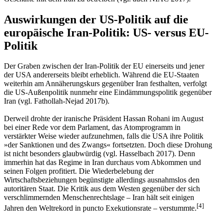
Auswirkungen der US-Politik auf die
europäische Iran-Politik: US- versus EU-
Politik
Der Graben zwischen der Iran-Politik der EU einerseits und jener
der USA andererseits bleibt erheblich. Während die EU-Staaten
weiterhin am Annäherungskurs gegenüber Iran festhalten, verfolgt
die US-Außenpolitik nunmehr eine Eindämmungspolitik gegenüber
Iran (vgl. Fathollah-Nejad 2017b).
Derweil drohte der iranische Präsident Hassan Rohani im August
bei einer Rede vor dem Parlament, das Atomprogramm in
verstärkter Weise wieder aufzunehmen, falls die USA ihre Politik
»der Sanktionen und des Zwangs« fortsetzten. Doch diese Drohung
ist nicht besonders glaubwürdig (vgl. Hasselbach 2017). Denn
immerhin hat das Regime in Iran durchaus vom Abkommen und
seinen Folgen profitiert. Die Wiederbelebung der
Wirtschaftsbeziehungen begünstigte allerdings ausnahmslos den
autoritären Staat. Die Kritik aus dem Westen gegenüber der sich
verschlimmernden Menschenrechtslage – Iran hält seit einigen
[
4
]
Jahren den Weltrekord in puncto Exekutionsrate – verstummte.