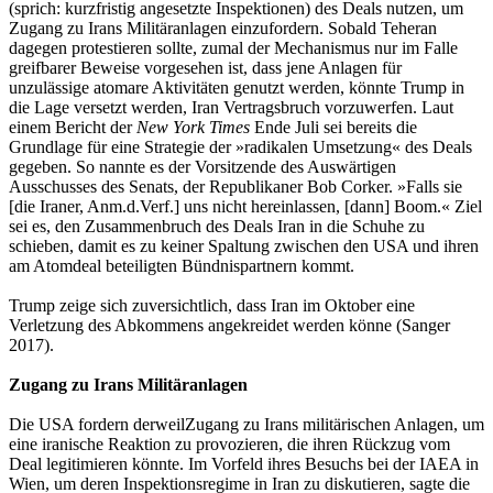
(sprich: kurzfristig angesetzte Inspektionen) des Deals nutzen, um
Zugang zu Irans Militäranlagen einzufordern. Sobald Teheran
dagegen protestieren sollte, zumal der Mechanismus nur im Falle
greifbarer Beweise vorgesehen ist, dass jene Anlagen für
unzulässige atomare Aktivitäten genutzt werden, könnte Trump in
die Lage versetzt werden, Iran Vertragsbruch vorzuwerfen. Laut
einem Bericht der
New York Times
Ende Juli sei bereits die
Grundlage für eine Strategie der »radikalen Umsetzung« des Deals
gegeben. So nannte es der Vorsitzende des Auswärtigen
Ausschusses des Senats, der Republikaner Bob Corker. »Falls sie
[die Iraner, Anm.d.Verf.] uns nicht hereinlassen, [dann] Boom.« Ziel
sei es, den Zusammenbruch des Deals Iran in die Schuhe zu
schieben, damit es zu keiner Spaltung zwischen den USA und ihren
am Atomdeal beteiligten Bündnispartnern kommt.
Trump zeige sich zuversichtlich, dass Iran im Oktober eine
Verletzung des Abkommens angekreidet werden könne (Sanger
2017).
Zugang zu Irans Militäranlagen
Die USA fordern derweilZugang zu Irans militärischen Anlagen, um
eine iranische Reaktion zu provozieren, die ihren Rückzug vom
Deal legitimieren könnte. Im Vorfeld ihres Besuchs bei der IAEA in
Wien, um deren Inspektionsregime in Iran zu diskutieren, sagte die