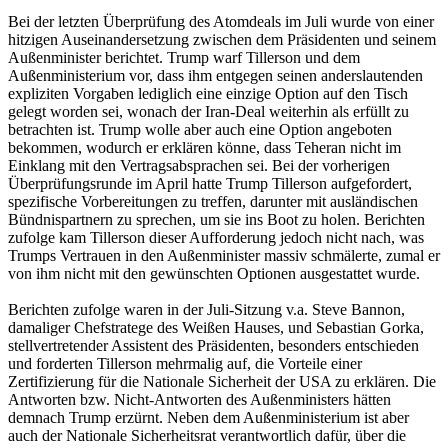
Bei der letzten Überprüfung des Atomdeals im Juli wurde von einer
hitzigen Auseinandersetzung zwischen dem Präsidenten und seinem
Außenminister berichtet. Trump warf Tillerson und dem
Außenministerium vor, dass ihm entgegen seinen anderslautenden
expliziten Vorgaben lediglich eine einzige Option auf den Tisch
gelegt worden sei, wonach der Iran-Deal weiterhin als erfüllt zu
betrachten ist. Trump wolle aber auch eine Option angeboten
bekommen, wodurch er erklären könne, dass Teheran nicht im
Einklang mit den Vertragsabsprachen sei. Bei der vorherigen
Überprüfungsrunde im April hatte Trump Tillerson aufgefordert,
spezifische Vorbereitungen zu treffen, darunter mit ausländischen
Bündnispartnern zu sprechen, um sie ins Boot zu holen. Berichten
zufolge kam Tillerson dieser Aufforderung jedoch nicht nach, was
Trumps Vertrauen in den Außenminister massiv schmälerte, zumal er
von ihm nicht mit den gewünschten Optionen ausgestattet wurde.
Berichten zufolge waren in der Juli-Sitzung v.a. Steve Bannon,
damaliger Chefstratege des Weißen Hauses, und Sebastian Gorka,
stellvertretender Assistent des Präsidenten, besonders entschieden
und forderten Tillerson mehrmalig auf, die Vorteile einer
Zertifizierung für die Nationale Sicherheit der USA zu erklären. Die
Antworten bzw. Nicht-Antworten des Außenministers hätten
demnach Trump erzürnt. Neben dem Außenministerium ist aber
auch der Nationale Sicherheitsrat verantwortlich dafür, über die