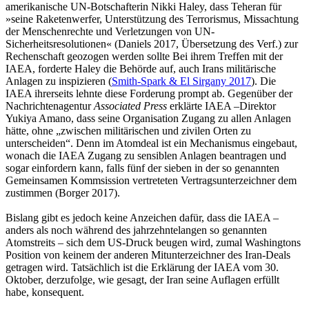
amerikanische UN-Botschafterin Nikki Haley, dass Teheran für
»seine Raketenwerfer, Unterstützung des Terrorismus, Missachtung
der Menschenrechte und Verletzungen von UN-
Sicherheitsresolutionen« (Daniels 2017, Übersetzung des Verf.) zur
Rechenschaft geozogen werden sollte Bei ihrem Treffen mit der
IAEA, forderte Haley die Behörde auf, auch Irans militärische
Anlagen zu inspizieren (
Smith-Spark & El Sirgany 2017
). Die
IAEA ihrerseits lehnte diese Forderung prompt ab. Gegenüber der
Nachrichtenagentur
Associated Press
erklärte IAEA –Direktor
Yukiya Amano, dass seine Organisation Zugang zu allen Anlagen
hätte, ohne „zwischen militärischen und zivilen Orten zu
unterscheiden“. Denn im Atomdeal ist ein Mechanismus eingebaut,
wonach die IAEA Zugang zu sensiblen Anlagen beantragen und
sogar einfordern kann, falls fünf der sieben in der so genannten
Gemeinsamen Kommsission vertreteten Vertragsunterzeichner dem
zustimmen (Borger 2017).
Bislang gibt es jedoch keine Anzeichen dafür, dass die IAEA –
anders als noch während des jahrzehntelangen so genannten
Atomstreits – sich dem US-Druck beugen wird, zumal Washingtons
Position von keinem der anderen Mitunterzeichner des Iran-Deals
getragen wird. Tatsächlich ist die Erklärung der IAEA vom 30.
Oktober, derzufolge, wie gesagt, der Iran seine Auflagen erfüllt
habe, konsequent.