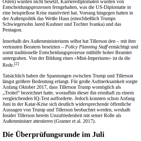
Osten) wurden nicht besetzt, Karrierediplomaten wurden von
Entscheidungsprozessen ferngehalten, was die US-Diplomatie in
eine beispiellose Krise manövriert hat. Vorrang hingegen hatten in
der Außenpolitik das Weiße Haus (einschließlich Trumps
Schwiegersohn Jared Kushner und Tochter Ivanka) und das
Pentagon.
Innerhalb des Außenministeriums selbst hat Tillerson den – mit ihm
vertrauten Beratern besetzten –
Policy Planning Staff
ermächtigt und
somit traditionelle Entscheidungsprozesse mithilfe hoher Beamter
untergraben. Von der Bildung eines »Mini-Imperiums« ist da die
[
2
]
Rede.
Tatsächlich haben die Spannungen zwischen Trump und Tillerson
längst größere Bedeutung erlangt. Für große Aufmerksamkeit sorgte
Anfang Oktober 2017, dass Tillerson Trump womöglich als
„Trottel“ bezeichnet hatte, woraufhin dieser ihn ernsthaft zu einem
vergleichenden IQ-Test aufforderte. Jedoch konnten schon Anfang
Juni in der Katar-Krise sich deutlich widersprechende öffentliche
Aussagen von Trump und Tillerson beobachtet werden, weshalb
Insider Tillerson bereits Unzufriedenheit mit seiner Rolle als
Außenminister attestieren (Gramer et al. 2017).
Die Überprüfungsrunde im Juli