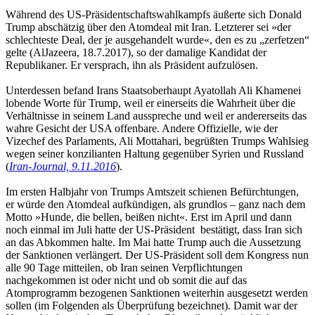
Während des US-Präsidentschaftswahlkampfs äußerte sich Donald
Trump abschätzig über den Atomdeal mit Iran. Letzterer sei »der
schlechteste Deal, der je ausgehandelt wurde«, den es zu „zerfetzen“
gelte (AlJazeera, 18.7.2017), so der damalige Kandidat der
Republikaner. Er versprach, ihn als Präsident aufzulösen.
Unterdessen befand Irans Staatsoberhaupt Ayatollah Ali Khamenei
lobende Worte für Trump, weil er einerseits die Wahrheit über die
Verhältnisse in seinem Land ausspreche und weil er andererseits das
wahre Gesicht der USA offenbare. Andere Offizielle, wie der
Vizechef des Parlaments, Ali Mottahari, begrüßten Trumps Wahlsieg
wegen seiner konzilianten Haltung gegenüber Syrien und Russland
(
Iran-Journal, 9.11.2016
).
Im ersten Halbjahr von Trumps Amtszeit schienen Befürchtungen,
er würde den Atomdeal aufkündigen, als grundlos – ganz nach dem
Motto »Hunde, die bellen, beißen nicht«. Erst im April und dann
noch einmal im Juli hatte der US-Präsident bestätigt, dass Iran sich
an das Abkommen halte. Im Mai hatte Trump auch die Aussetzung
der Sanktionen verlängert. Der US-Präsident soll dem Kongress nun
alle 90 Tage mitteilen, ob Iran seinen Verpflichtungen
nachgekommen ist oder nicht und ob somit die auf das
Atomprogramm bezogenen Sanktionen weiterhin ausgesetzt werden
sollen (im Folgenden als Überprüfung bezeichnet). Damit war der