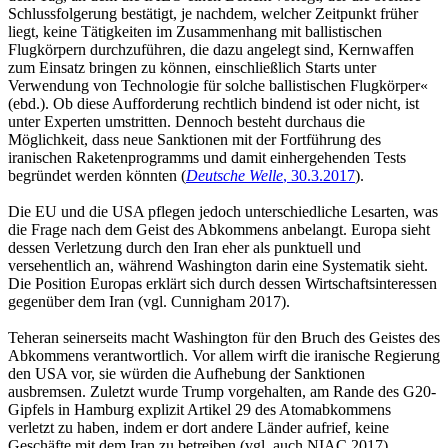
Schlussfolgerung bestätigt, je nachdem, welcher Zeitpunkt früher
liegt, keine Tätigkeiten im Zusammenhang mit ballistischen
Flugkörpern durchzuführen, die dazu angelegt sind, Kernwaffen
zum Einsatz bringen zu können, einschließlich Starts unter
Verwendung von Technologie für solche ballistischen Flugkörper«
(ebd.). Ob diese Aufforderung rechtlich bindend ist oder nicht, ist
unter Experten umstritten. Dennoch besteht durchaus die
Möglichkeit, dass neue Sanktionen mit der Fortführung des
iranischen Raketenprogramms und damit einhergehenden Tests
begründet werden könnten (
Deutsche Welle
, 30.3.2017
).
Die EU und die USA pflegen jedoch unterschiedliche Lesarten, was
die Frage nach dem Geist des Abkommens anbelangt. Europa sieht
dessen Verletzung durch den Iran eher als punktuell und
versehentlich an, während Washington darin eine Systematik sieht.
Die Position Europas erklärt sich durch dessen Wirtschaftsinteressen
gegenüber dem Iran (vgl. Cunnigham 2017).
Teheran seinerseits macht Washington für den Bruch des Geistes des
Abkommens verantwortlich. Vor allem wirft die iranische Regierung
den USA vor, sie würden die Aufhebung der Sanktionen
ausbremsen. Zuletzt wurde Trump vorgehalten, am Rande des G20-
Gipfels in Hamburg explizit Artikel 29 des Atomabkommens
verletzt zu haben, indem er dort andere Länder aufrief, keine
Geschäfte mit dem Iran zu betreiben (vgl. auch NIAC 2017).