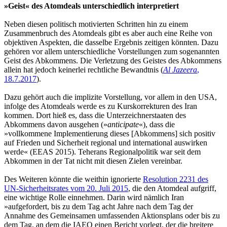
»Geist« des Atomdeals unterschiedlich interpretiert
Neben diesen politisch motivierten Schritten hin zu einem
Zusammenbruch des Atomdeals gibt es aber auch eine Reihe von
objektiven Aspekten, die dasselbe Ergebnis zeitigen könnten. Dazu
gehören vor allem unterschiedliche Vorstellungen zum sogenannten
Geist des Abkommens. Die Verletzung des Geistes des Abkommens
allein hat jedoch keinerlei rechtliche Bewandtnis (
Al Jazeera
,
18.7.2017
).
Dazu gehört auch die implizite Vorstellung, vor allem in den USA,
infolge des Atomdeals werde es zu Kurskorrekturen des Iran
kommen. Dort hieß es, dass die Unterzeichnerstaaten des
Abkommens davon ausgehen (»
anticipate
«), dass die
»vollkommene Implementierung dieses [Abkommens] sich positiv
auf Frieden und Sicherheit regional und international auswirken
werde« (EEAS 2015). Teherans Regionalpolitik war seit dem
Abkommen in der Tat nicht mit diesen Zielen vereinbar.
Des Weiteren könnte die weithin ignorierte
Resolution 2231 des
UN-Sicherheitsrates vom 20. Juli 2015
, die den Atomdeal aufgriff,
eine wichtige Rolle einnehmen. Darin wird nämlich Iran
»aufgefordert, bis zu dem Tag acht Jahre nach dem Tag der
Annahme des Gemeinsamen umfassenden Aktionsplans oder bis zu
dem Tag, an dem die IAEO einen Bericht vorlegt, der die breitere