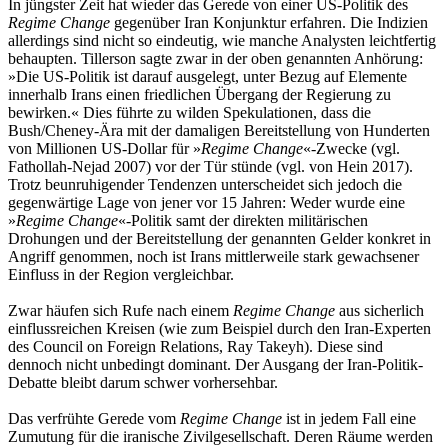
In jüngster Zeit hat wieder das Gerede von einer US-Politik des
Regime Change
gegenüber Iran Konjunktur erfahren. Die Indizien
allerdings sind nicht so eindeutig, wie manche Analysten leichtfertig
behaupten. Tillerson sagte zwar in der oben genannten Anhörung:
»Die US-Politik ist darauf ausgelegt, unter Bezug auf Elemente
innerhalb Irans einen friedlichen Übergang der Regierung zu
bewirken.« Dies führte zu wilden Spekulationen, dass die
Bush/Cheney-Ära mit der damaligen Bereitstellung von Hunderten
von Millionen US-Dollar für »
Regime Change
«-Zwecke (vgl.
Fathollah-Nejad 2007) vor der Tür stünde (vgl. von Hein 2017).
Trotz beunruhigender Tendenzen unterscheidet sich jedoch die
gegenwärtige Lage von jener vor 15 Jahren: Weder wurde eine
»
Regime Change
«-Politik samt der direkten militärischen
Drohungen und der Bereitstellung der genannten Gelder konkret in
Angriff genommen, noch ist Irans mittlerweile stark gewachsener
Einfluss in der Region vergleichbar.
Zwar häufen sich Rufe nach einem
Regime Change
aus sicherlich
einflussreichen Kreisen (wie zum Beispiel durch den Iran-Experten
des Council on Foreign Relations, Ray Takeyh). Diese sind
dennoch nicht unbedingt dominant. Der Ausgang der Iran-Politik-
Debatte bleibt darum schwer vorhersehbar.
Das verfrühte Gerede vom
Regime Change
ist in jedem Fall eine
Zumutung für die iranische Zivilgesellschaft. Deren Räume werden