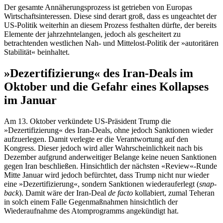
Der gesamte Annäherungsprozess ist getrieben von Europas
Wirtschaftsinteressen. Diese sind derart groß, dass es ungeachtet der
US-Politik weiterhin an diesem Prozess festhalten dürfte, der bereits
Elemente der jahrzehntelangen, jedoch als gescheitert zu
betrachtenden westlichen Nah- und Mittelost-Politik der »autoritären
Stabilität« beinhaltet.
»Dezertifizierung« des Iran-Deals im
Oktober und die Gefahr eines Kollapses
im Januar
Am 13. Oktober verkündete US-Präsident Trump die
»Dezertifizierung« des Iran-Deals, ohne jedoch Sanktionen wieder
aufzuerlegen. Damit verlegte er die Verantwortung auf den
Kongress. Dieser jedoch wird aller Wahrscheinlichkeit nach bis
Dezember aufgrund anderweitiger Belange keine neuen Sanktionen
gegen Iran beschließen. Hinsichtlich der nächsten «Review«-Runde
Mitte Januar wird jedoch befürchtet, dass Trump nicht nur wieder
eine »Dezertifizierung«, sondern Sanktionen wiederauferlegt (
snap-
back
). Damit wäre der Iran-Deal
de facto
kollabiert, zumal Teheran
in solch einem Falle Gegenmaßnahmen hinsichtlich der
Wiederaufnahme des Atomprogramms angekündigt hat.