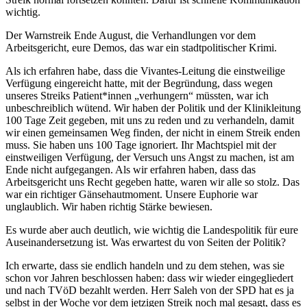
wichtig.
Der Warnstreik Ende August, die Verhandlungen vor dem
Arbeitsgericht, eure Demos, das war ein stadtpolitischer Krimi.
Als ich erfahren habe, dass die Vivantes-Leitung die einstweilige
Verfügung eingereicht hatte, mit der Begründung, dass wegen
unseres Streiks Patient*innen „verhungern“ müssten, war ich
unbeschreiblich wütend. Wir haben der Politik und der Klinikleitung
100 Tage Zeit gegeben, mit uns zu reden und zu verhandeln, damit
wir einen gemeinsamen Weg finden, der nicht in einem Streik enden
muss. Sie haben uns 100 Tage ignoriert. Ihr Machtspiel mit der
einstweiligen Verfügung, der Versuch uns Angst zu machen, ist am
Ende nicht aufgegangen. Als wir erfahren haben, dass das
Arbeitsgericht uns Recht gegeben hatte, waren wir alle so stolz. Das
war ein richtiger Gänsehautmoment. Unsere Euphorie war
unglaublich. Wir haben richtig Stärke bewiesen.
Es wurde aber auch deutlich, wie wichtig die Landespolitik für eure
Auseinandersetzung ist. Was erwartest du von Seiten der Politik?
Ich erwarte, dass sie endlich handeln und zu dem stehen, was sie
schon vor Jahren beschlossen haben: dass wir wieder eingegliedert
und nach TVöD bezahlt werden. Herr Saleh von der SPD hat es ja
selbst in der Woche vor dem jetzigen Streik noch mal gesagt, dass es