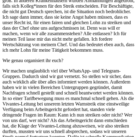
groß. In anderen Krankenhäusern wurden Abmahnungen angedroht,
falls sich Kolleg*innen für den Streik entscheiden. Für Beschäftigte,
die nicht gut Deutsch sprechen, ist die Situation noch bedrohlicher.
Ich sage dann immer, dass sie keine Angst haben müssen, dass es
unser Recht ist, für einen fairen und gleichen Lohn zu streiken und
dass der Chef ohne uns aufgeschmissen ist. Denn was will er
machen, wenn wir alle zusammenstehen? Alle entlassen? Ich für
meinen Teil lasse mir das nicht mehr gefallen. Ich fordere
Wertschätzung von meinem Chef. Und das bedeutet eben auch, dass
ich mehr Lohn für meine Tätigkeit bekommen muss.
Wie genau organisiert ihr euch?
Wir machen unglaublich viel über WhatsApp- und Telegram-
Gruppen. Dadurch sind wir gut vernetzt. So stellen wir sicher, dass
auch wirklich alle über alles informiert werden können. Außerdem
haben wir in vielen Bereichen Untergruppen gegründet, damit
Nachfragen schnell gestellt und schnell beantwortet werden können.
In so einer Tarifbewegung muss es manchmal schnell gehen. Als die
Vivantes-Leitung bei unserem letzten Warnstreik eine einstweilige
Verfügung beim Arbeitsgericht gefordert hat, standen viele
dringende Fragen im Raum: Kann ich nun streiken oder nicht? Wer
von uns darf, wer nicht? Als das Arbeitsgericht dann entschieden
hat, die Klage der Vivantes-Leitung abzuweisen, wir also streiken
durften, mussten wir uns schnell absprechen, sodass wir unseren
Streik normal fortsetzen konnten. Dafür ist schnelle Kommunikation