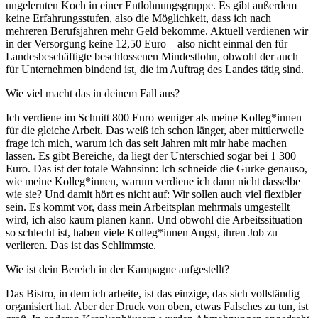
ungelernten Koch in einer Entlohnungsgruppe. Es gibt außerdem
keine Erfahrungsstufen, also die Möglichkeit, dass ich nach
mehreren Berufsjahren mehr Geld bekomme. Aktuell verdienen wir
in der Versorgung keine 12,50 Euro – also nicht einmal den für
Landesbeschäftigte beschlossenen Mindestlohn, obwohl der auch
für Unternehmen bindend ist, die im Auftrag des Landes tätig sind.
Wie viel macht das in deinem Fall aus?
Ich verdiene im Schnitt 800 Euro weniger als meine Kolleg*innen
für die gleiche Arbeit. Das weiß ich schon länger, aber mittlerweile
frage ich mich, warum ich das seit Jahren mit mir habe machen
lassen. Es gibt Bereiche, da liegt der Unterschied sogar bei 1 300
Euro. Das ist der totale Wahnsinn: Ich schneide die Gurke genauso,
wie meine Kolleg*innen, warum verdiene ich dann nicht dasselbe
wie sie? Und damit hört es nicht auf: Wir sollen auch viel flexibler
sein. Es kommt vor, dass mein Arbeitsplan mehrmals umgestellt
wird, ich also kaum planen kann. Und obwohl die Arbeitssituation
so schlecht ist, haben viele Kolleg*innen Angst, ihren Job zu
verlieren. Das ist das Schlimmste.
Wie ist dein Bereich in der Kampagne aufgestellt?
Das Bistro, in dem ich arbeite, ist das einzige, das sich vollständig
organisiert hat. Aber der Druck von oben, etwas Falsches zu tun, ist