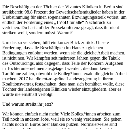
Die Beschäftigten der Töchter der Vivantes Kliniken in Berlin sind
streikbereit: 98,8 Prozent der Gewerkschaftsmitglieder haben in der
Urabstimmung für einen sogenannten Erzwingungsstreik votiert, um
endlich der Forderung eines „TVöD für alle“ Nachdruck zu
verleihen. Du hast auf der Pressekonferenz gesagt, dass ihr nicht
streiken wollt, sondern müsst. Warum?
Um das zu verstehen, hilft ein kurzer Blick zurück. Unsere
Forderung, dass alle Beschäftigten im Haus zu gleichen
Bedingungen entlohnt werden, wenn sie die gleiche Arbeit machen,
ist nicht neu. Wir kämpfen seit mehreren Jahren gegen die Taktik
des Outsourcings, also dagegen, dass Teile der Konzern-Aufgaben
in Tochterunternehmen ausgelagert werden, die dann keine
Tariflöhne zahlen, obwohl die Kolleg*innen exakt die gleiche Arbeit
machen. 2017 hat die rot-rot-grüne Landesregierung in ihrem
Koalitionsvertrag festgehalten, dass man sich bemühen wolle, diese
Töchter der landeseigenen Kliniken wieder einzugliedern, aber es
wurde nie ernsthaft verfolgt.
Und warum streikt ihr jetzt?
Wir können einfach nicht mehr. Viele Kolleg*innen arbeiten zum
Teil noch in anderen Jobs, weil sie so wenig verdienen. Sie gehen
nachts noch in Büros oder Banken putzen. Normalerweise sind