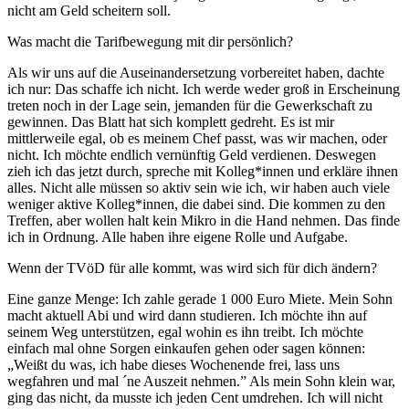
nicht am Geld scheitern soll.
Was macht die Tarifbewegung mit dir persönlich?
Als wir uns auf die Auseinandersetzung vorbereitet haben, dachte
ich nur: Das schaffe ich nicht. Ich werde weder groß in Erscheinung
treten noch in der Lage sein, jemanden für die Gewerkschaft zu
gewinnen. Das Blatt hat sich komplett gedreht. Es ist mir
mittlerweile egal, ob es meinem Chef passt, was wir machen, oder
nicht. Ich möchte endlich vernünftig Geld verdienen. Deswegen
zieh ich das jetzt durch, spreche mit Kolleg*innen und erkläre ihnen
alles. Nicht alle müssen so aktiv sein wie ich, wir haben auch viele
weniger aktive Kolleg*innen, die dabei sind. Die kommen zu den
Treffen, aber wollen halt kein Mikro in die Hand nehmen. Das finde
ich in Ordnung. Alle haben ihre eigene Rolle und Aufgabe.
Wenn der TVöD für alle kommt, was wird sich für dich ändern?
Eine ganze Menge: Ich zahle gerade 1 000 Euro Miete. Mein Sohn
macht aktuell Abi und wird dann studieren. Ich möchte ihn auf
seinem Weg unterstützen, egal wohin es ihn treibt. Ich möchte
einfach mal ohne Sorgen einkaufen gehen oder sagen können:
„Weißt du was, ich habe dieses Wochenende frei, lass uns
wegfahren und mal ´ne Auszeit nehmen.” Als mein Sohn klein war,
ging das nicht, da musste ich jeden Cent umdrehen. Ich will nicht