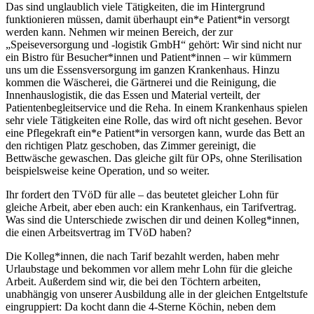
Das sind unglaublich viele Tätigkeiten, die im Hintergrund
funktionieren müssen, damit überhaupt ein*e Patient*in versorgt
werden kann. Nehmen wir meinen Bereich, der zur
„Speiseversorgung und -logistik GmbH“ gehört: Wir sind nicht nur
ein Bistro für Besucher*innen und Patient*innen – wir kümmern
uns um die Essensversorgung im ganzen Krankenhaus. Hinzu
kommen die Wäscherei, die Gärtnerei und die Reinigung, die
Innenhauslogistik, die das Essen und Material verteilt, der
Patientenbegleitservice und die Reha. In einem Krankenhaus spielen
sehr viele Tätigkeiten eine Rolle, das wird oft nicht gesehen. Bevor
eine Pflegekraft ein*e Patient*in versorgen kann, wurde das Bett an
den richtigen Platz geschoben, das Zimmer gereinigt, die
Bettwäsche gewaschen. Das gleiche gilt für OPs, ohne Sterilisation
beispielsweise keine Operation, und so weiter.
Ihr fordert den TVöD für alle – das beutetet gleicher Lohn für
gleiche Arbeit, aber eben auch: ein Krankenhaus, ein Tarifvertrag.
Was sind die Unterschiede zwischen dir und deinen Kolleg*innen,
die einen Arbeitsvertrag im TVöD haben?
Die Kolleg*innen, die nach Tarif bezahlt werden, haben mehr
Urlaubstage und bekommen vor allem mehr Lohn für die gleiche
Arbeit. Außerdem sind wir, die bei den Töchtern arbeiten,
unabhängig von unserer Ausbildung alle in der gleichen Entgeltstufe
eingruppiert: Da kocht dann die 4-Sterne Köchin, neben dem