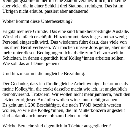
Reinigungskräfte immer für eine Station verantwortlich, ich kenne
aber viele, die in einer Schicht drei Stationen reinigen. Das ist im
Übrigen nicht erlaubt, passiert aber andauernd.
Woher kommt diese Unterbesetzung?
Es gibt mehrere Gründe. Das eine sind krankheitsbedingte Ausfälle.
Wir sind einfach erschöpft. Hinzukommt, dass insgesamt zu wenig
Personal eingestellt wird. Das wiederum führt dazu, dass viele von
uns ihren Beruf verlassen. Wir machen unsere Jobs gerne, aber nicht
mehr unter diesen Bedingungen. Ich arbeite zum Teil zu zweit in
Schichten, in denen eigentlich fünf Kolleg*innen arbeiten sollten.
Wie soll das auf Dauer gehen?
Und hinzu kommt die ungleiche Bezahlung.
Der Gedanke, dass ich für die gleiche Arbeit weniger bekomme als
meine Kolleg*in, die exakt dasselbe macht wie ich, ist unglaublich
demotivierend. Trotzdem: Wir wollen nicht mehr jammern, nach den
letzten erfolglosen Anläufen wollen wir es nun richtigmachen.
Es geht um 1 200 Beschäftigte, die nach TVöD bezahlt werden
wollen, so wie die Kolleg*innen, die im Mutterkonzern angestellt
sind – damit auch unser Job zum Leben reicht.
Welche Bereiche sind eigentlich in Töchter ausgegliedert?