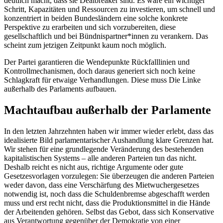
deutlich macht, dass sie Dealbreaker sind. Es wäre ein wichtiger
Schritt, Kapazitäten und Ressourcen zu investieren, um schnell und
konzentriert in beiden Bundesländern eine solche konkrete
Perspektive zu erarbeiten und sich vorzubereiten, diese
gesellschaftlich und bei Bündnispartner*innen zu verankern. Das
scheint zum jetzigen Zeitpunkt kaum noch möglich.
Der Partei garantieren die Wendepunkte Rückfalllinien und
Kontrollmechanismen, doch daraus generiert sich noch keine
Schlagkraft für etwaige Verhandlungen. Diese muss Die Linke
außerhalb des Parlaments aufbauen.
Machtaufbau außerhalb der Parlamente
In den letzten Jahrzehnten haben wir immer wieder erlebt, dass das
idealisierte Bild parlamentarischer Aushandlung klare Grenzen hat.
Wir stehen für eine grundlegende Veränderung des bestehenden
kapitalistischen Systems – alle anderen Parteien tun das nicht.
Deshalb reicht es nicht aus, richtige Argumente oder gute
Gesetzesvorlagen vorzulegen: Sie überzeugen die anderen Parteien
weder davon, dass eine Verschärfung des Mietwuchergesetzes
notwendig ist, noch dass die Schuldenbremse abgeschafft werden
muss und erst recht nicht, dass die Produktionsmittel in die Hände
der Arbeitenden gehören. Selbst das Gebot, dass sich Konservative
aus Verantwortung gegenüber der Demokratie von einer