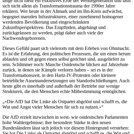
lange nicht mehr ein exklusives Erbe der Wendegeneration und lässt
sich nicht allein als Transformationstrauma der 1990er Jahre
erklären. Wer heute in der Altmark und im Ilm-Kreis aufwächst,
begegnet maroden Infrastrukturen, einer zunehmend homogener
werdenden Bevölkerung und eingeschränkten
Zukunftsperspektiven. Das Empfinden, abgehängt und
zurückgelassen zu werden, prägt daher auch viele der
Nachwendegeborenen.
Dieses Gefühl paart sich vielerorts mit dem Erleben von Ohnmacht.
Es ist die Erfahrung, den politischen Prozessen, die um einen herum
ablaufen und oft gegen einen selbst gerichtet sind, ausgeliefert zu
sein. Schlimmer noch: Manche Ostdeutsche blicken auf Jahrzehnte
zurück, in denen sie Kämpfe verloren haben – sei es in der
Transformationszeit, in den Hartz-IV-Protesten oder kleinere
betriebliche Auseinandersetzungen um Standortschließungen. Auch
heute gibt es innerhalb und außerhalb der Betriebe nur wenige
Strukturen, die den Menschen echte Mitbestimmung ermöglichen.
»Die AfD hat Die Linke als Ostpartei abgelöst und schafft es, die
Wut und Angst vieler Menschen für sich zu nutzen.«
Die AfD erzielt inzwischen in west- wie ostdeutschen Parlamenten
hohe Wahlergebnisse; ihre besondere Stärke in den neuen
Bundesländern lässt sich jedoch vor diesem Hintergrund verstehen:
Sie hat Die Linke als Ostpartei abgelöst und schafft es, die Wut und