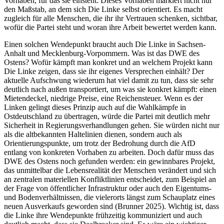
Vorhaben, für das sie einsteht. Dieses Vorhaben markiert nicht nur
den Maßstab, an dem sich Die Linke selbst orientiert. Es macht
zugleich für alle Menschen, die ihr ihr Vertrauen schenken, sichtbar,
wofür die Partei steht und woran ihre Arbeit bewertet werden kann.
Einen solchen Wendepunkt braucht auch Die Linke in Sachsen-
Anhalt und Mecklenburg-Vorpommern. Was ist das DWE des
Ostens? Wofür kämpft man konkret und an welchem Projekt kann
Die Linke zeigen, dass sie ihr eigenes Versprechen einhält? Der
aktuelle Aufschwung wiederum hat viel damit zu tun, dass sie sehr
deutlich nach außen transportiert, um was sie konkret kämpft: einen
Mietendeckel, niedrige Preise, eine Reichensteuer. Wenn es der
Linken gelingt dieses Prinzip auch auf die Wahlkämpfe in
Ostdeutschland zu übertragen, würde die Partei mit deutlich mehr
Sicherheit in Regierungsverhandlungen gehen. Sie würden nicht nur
als die altbekannten Haltelinien dienen, sondern auch als
Orientierungspunkte, um trotz der Bedrohung durch die AfD
entlang von konkreten Vorhaben zu arbeiten. Doch dafür muss das
DWE des Ostens noch gefunden werden: ein gewinnbares Projekt,
das unmittelbar die Lebensrealität der Menschen verändert und sich
an zentralen materiellen Konfliktlinien entscheidet, zum Beispiel an
der Frage von öffentlicher Infrastruktur oder auch den Eigentums-
und Bodenverhältnissen, die vielerorts längst zum Schauplatz eines
neuen Ausverkaufs geworden sind (Brunner 2025). Wichtig ist, dass
die Linke ihre Wendepunkte frühzeitig kommuniziert und auch