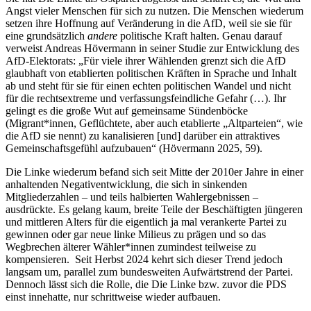
Angst vieler Menschen für sich zu nutzen. Die Menschen wiederum
setzen ihre Hoffnung auf Veränderung in die AfD, weil sie sie für
eine grundsätzlich
andere
politische Kraft halten. Genau darauf
verweist Andreas Hövermann in seiner Studie zur Entwicklung des
AfD-Elektorats: „Für viele ihrer Wählenden grenzt sich die AfD
glaubhaft von etablierten politischen Kräften in Sprache und Inhalt
ab und steht für sie für einen echten politischen Wandel und nicht
für die rechtsextreme und verfassungsfeindliche Gefahr (…). Ihr
gelingt es die große Wut auf gemeinsame Sündenböcke
(Migrant*innen, Geflüchtete, aber auch etablierte „Altparteien“, wie
die AfD sie nennt) zu kanalisieren [und] darüber ein attraktives
Gemeinschaftsgefühl aufzubauen“ (Hövermann 2025, 59).
Die Linke wiederum befand sich seit Mitte der 2010er Jahre in einer
anhaltenden Negativentwicklung, die sich in sinkenden
Mitgliederzahlen – und teils halbierten Wahlergebnissen –
ausdrückte. Es gelang kaum, breite Teile der Beschäftigten jüngeren
und mittleren Alters für die eigentlich ja mal verankerte Partei zu
gewinnen oder gar neue linke Milieus zu prägen und so das
Wegbrechen älterer Wähler*innen zumindest teilweise zu
kompensieren. Seit Herbst 2024 kehrt sich dieser Trend jedoch
langsam um, parallel zum bundesweiten Aufwärtstrend der Partei.
Dennoch lässt sich die Rolle, die Die Linke bzw. zuvor die PDS
einst innehatte, nur schrittweise wieder aufbauen.