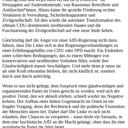
Hetzjagden auf Andersdenkende, von Rassismus Betroffene und
Antifaschist*innen. Hinzu käme die gezielte Förderung rechter
Strukturen in Verwaltung, Sicherheitsapparaten und
Zivilgesellschaft. All dies würde die autoritäre Transformation des
oftmals CDU-dominierten neoliberalen Staates und die
Faschisierung der Zivilgesellschaft auf eine neue Stufe heben.
Gleichzeitig darf die Angst vor einer AfD-Regierung nicht dazu
führen, dass Die Linke sich in den Regierungsverhandlungen zu
einer Erfüllungsgehilfin von CDU oder SPD macht. Ein Einlenken
unter schlechten Bedingungen, das zu einem Mittragen von
konservativen und neoliberalen Vorhaben führt, würde ihre
Glaubwürdigkeit massiv beschädigen. Und mehr denn je muss sie
als eine Kraft erkennbar bleiben, die nicht käuflich ist, sondern
durch und durch aufrichtig.
Wenn es uns nicht gelingt, dem Anspruch einer glaubwürdigen und
organisierenden Partei im Osten gerecht zu werden, wird sich der
positive Trend, den wir aktuell erleben, schnell wieder ins Negative
kehren. Der Aufbau einer linken Gegenmacht im Osten ist ein
fragiler Vorgang, denn der Rechtsruck und die politische Frustration
der Menschen sitzen tief. Daher darf Die Linke es sich nicht
erlauben, ihre Chancen zu verspielen – sonst droht ein Szenario, in
dem eine faschistische AfD an die Macht gelangt, ohne dass ihr eine
sozialistische Partei die Stirn bietet.