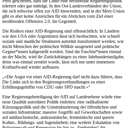
Preis geschehen, dass die Linke eine neoliberale Regierungspolitik
toleriert oder gar mitträgt. In den Ost-Landesverbänden der Union,
die sich teilweise offen zur AfD hinwenden, und in der Merz-Union
gibt es aber keine Anzeichen für ein Abrücken vom Ziel einer
neoliberalen Offensive 2.0. Im Gegenteil.
Die Risiken einer AfD-Regierung sind offensichtlich: In Ländern
wie den USA oder Argentinien lässt sich beobachten, wie schnell
soziale und staatliche Strukturen autoritär transformiert werden, wie
leicht Menschen der politischen Willkür ausgesetzt und politische
Gegner*innen kaltgestellt werden. Sind die Faschist*innen einmal
an der Macht, wird ihr Zurückdrängen zu einer Jahrhundertaufgabe,
denn was einmal zerstört wurde, lässt sich nur unter immensen
Kraftaufwand wieder aufbauen.
»Die Angst vor einer AfD-Regierung darf nicht dazu führen, dass
Die Linke sich in den Regierungsverhandlungen zu einer
Erfüllungsgehilfin von CDU oder SPD macht.«
Eine Regierungsbeteiligung der AfD auf Landesebene würde eine
neue Qualität autoritärer Politik einleiten: eine radikalisierte
Kürzungspolitik und die Umstrukturierung der öffentlichen und
sozialen Infrastruktur; massive Angriffe auf Gewerkschaften sowie
auf antifaschistische, antirassistische, feministische und queere
Kultur-, Bildungs- und Jugendarbeit; eine weitere Eskalation von
Polizeigewalt und Repression bis hin zu „Freibriefen“ für