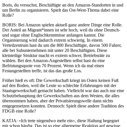
Boris, du versuchst, Beschäftigte an den Amazon-Standorten in und
um Berlin zu organisieren. Spielt das Ost-West-Thema dabei eine
Rolle?
BORIS
: Bei Amazon spielen aktuell ganz andere Dinge eine Rolle.
Der Anteil an Migrant*innen ist sehr hoch, weil du ohne Deutsch-
und sogar ohne Englischkenntnisse anfangen kannst. Die
Organisierung wird dadurch extrem schwierig. In einem
Verteilzentrum hast du um die 800 Beschäftigte, davon 500 Fahrer,
alle bei Subunternehmen mit unter 20 Beschäftigten. Diese
kleinteilige Struktur macht es extrem schwer, Betriebsräte zu
wählen. Bei den Amazon-Angestellten selbst hast du eine
Befristungsquote von 70 Prozent. Wenn ich da mal einen
Festangestellten treffe, ist das das große Los.
Früher hieß es oft: Die Gewerkschaft kriegt im Osten keinen Fuß
auf den Boden, weil die Leute so schlechte Erfahrungen mit der
Staatsgewerkschaft gemacht haben. Vielleicht war das auch nur eine
Schutzbehauptung der Gewerkschaften aus dem Westen, die alles
übernommen haben, aber der Privatisierungswelle dann nichts
entgegensetzen konnten. Dennoch: Spielt diese andere Tradition des
FDGB eine Rolle?
KATJA
: »Ich trete nirgendwo mehr ein«, diese Haltung begegnet
mir schon häufig. Das ist so eine allgemeine Reaktion auf gewisse