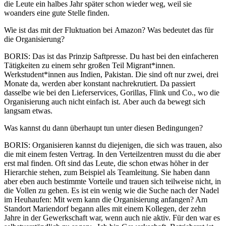
die Leute ein halbes Jahr später schon wieder weg, weil sie
woanders eine gute Stelle finden.
Wie ist das mit der Fluktuation bei Amazon? Was bedeutet das für
die Organisierung?
BORIS
: Das ist das Prinzip Saftpresse. Du hast bei den einfacheren
Tätigkeiten zu einem sehr großen Teil Migrant*innen.
Werkstudent*innen aus Indien, Pakistan. Die sind oft nur zwei, drei
Monate da, werden aber konstant nachrekrutiert. Da passiert
dasselbe wie bei den Lieferservices, Gorillas, Flink und Co., wo die
Organisierung auch nicht einfach ist. Aber auch da bewegt sich
langsam etwas.
Was kannst du dann überhaupt tun unter diesen Bedingungen?
BORIS
: Organisieren kannst du diejenigen, die sich was trauen, also
die mit einem festen Vertrag. In den Verteilzentren musst du die aber
erst mal finden. Oft sind das Leute, die schon etwas höher in der
Hierarchie stehen, zum Beispiel als Teamleitung. Sie haben dann
aber eben auch bestimmte Vorteile und trauen sich teilweise nicht, in
die Vollen zu gehen. Es ist ein wenig wie die Suche nach der Nadel
im Heuhaufen: Mit wem kann die Organisierung anfangen? Am
Standort Mariendorf begann alles mit einem Kollegen, der zehn
Jahre in der Gewerkschaft war, wenn auch nie aktiv. Für den war es