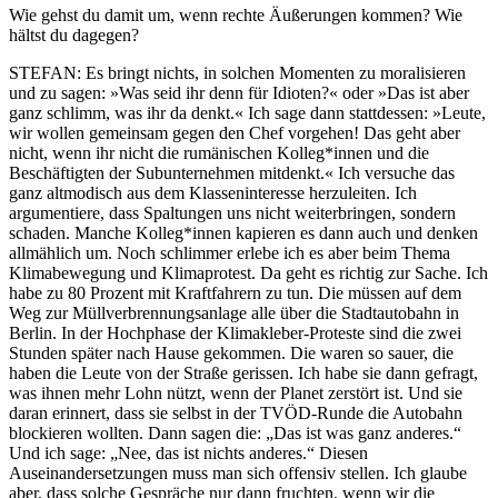
Wie gehst du damit um, wenn rechte Äußerungen kommen? Wie
hältst du dagegen?
STEFAN
: Es bringt nichts, in solchen Momenten zu moralisieren
und zu sagen: »Was seid ihr denn für Idioten?« oder »Das ist aber
ganz schlimm, was ihr da denkt.« Ich sage dann stattdessen: »Leute,
wir wollen gemeinsam gegen den Chef vorgehen! Das geht aber
nicht, wenn ihr nicht die rumänischen Kolleg*innen und die
Beschäftigten der Subunternehmen mitdenkt.« Ich versuche das
ganz altmodisch aus dem Klasseninteresse herzuleiten. Ich
argumentiere, dass Spaltungen uns nicht weiterbringen, sondern
schaden. Manche Kolleg*innen kapieren es dann auch und denken
allmählich um. Noch schlimmer erlebe ich es aber beim Thema
Klimabewegung und Klimaprotest. Da geht es richtig zur Sache. Ich
habe zu 80 Prozent mit Kraftfahrern zu tun. Die müssen auf dem
Weg zur Müllverbrennungsanlage alle über die Stadtautobahn in
Berlin. In der Hochphase der Klimakleber-Proteste sind die zwei
Stunden später nach Hause gekommen. Die waren so sauer, die
haben die Leute von der Straße gerissen. Ich habe sie dann gefragt,
was ihnen mehr Lohn nützt, wenn der Planet zerstört ist. Und sie
daran erinnert, dass sie selbst in der TVÖD-Runde die Autobahn
blockieren wollten. Dann sagen die: „Das ist was ganz anderes.“
Und ich sage: „Nee, das ist nichts anderes.“ Diesen
Auseinandersetzungen muss man sich offensiv stellen. Ich glaube
aber, dass solche Gespräche nur dann fruchten, wenn wir die