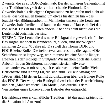
Zwänge, die es zu DDR-Zeiten gab. Bei der jüngeren Generation ist
aber Traditionslosigkeit der vorherrschende Eindruck. Die
Gewerkschaft als die eigene Organisation zu begreifen und nicht als
etwas, das von außen kommt, um etwas für dich zu tun – das
braucht viel Bildungsarbeit. In Mannheim kamen viele Leute aus
Gewerkschaftsfamilien und kannten das von zu Hause, da lief das
von selbst. Das ist im Osten anders. Aber das heißt nicht, dass die
Leute nicht organisierbar sind.
STEFAN
: Die Leute, die das neue Rückgrat der gewerkschaftlichen
Basisorganisationen in Brandenburg bilden, sind überwiegend
zwischen 25 und 40 Jahre alt. Da spielt das Thema DDR und
FDGB keine Rolle. Die treibt etwas anderes um, die sagen: »Die
Scheißmauer ist längst weg, warum muss ich eine Stunde länger
arbeiten als der Kollege in Stuttgart? Wir machen doch die gleiche
Arbeit!« In den Strukturen, mit denen sie sich teilweise
auseinandersetzen müssen, spielt es aber schon eine Rolle: Viele
Betriebsräte sind Anfang 60, die sind zum Teil seit Anfang der
1990er tätig. Mit denen kannst du diskutieren über die frühere Rolle
des FDGB. Der war ja ein Bindeglied zwischen der Betriebsleitung
und den „Mannschaften“. Ein Modell, das durchaus dem
Verständnis eines konservativen Betriebsrates entspricht.
Die fehlende gewerkschaftliche Tradition – ist das auch prägend für
die Situation bei Amazon?