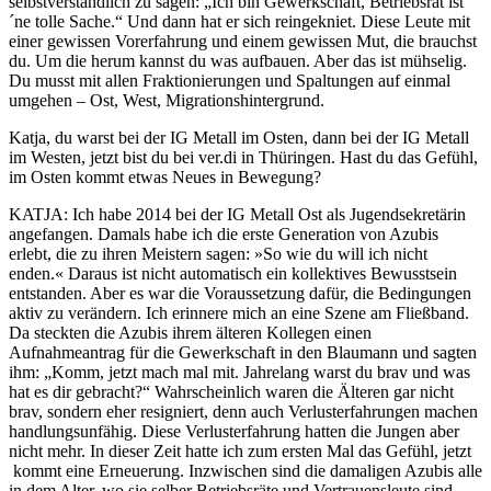
selbstverständlich zu sagen: „Ich bin Gewerkschaft, Betriebsrat ist
´ne tolle Sache.“ Und dann hat er sich reingekniet. Diese Leute mit
einer gewissen Vorerfahrung und einem gewissen Mut, die brauchst
du. Um die herum kannst du was aufbauen. Aber das ist mühselig.
Du musst mit allen Fraktionierungen und Spaltungen auf einmal
umgehen – Ost, West, Migrationshintergrund.
Katja, du warst bei der IG Metall im Osten, dann bei der IG Metall
im Westen, jetzt bist du bei ver.di in Thüringen. Hast du das Gefühl,
im Osten kommt etwas Neues in Bewegung?
KATJA
: Ich habe 2014 bei der IG Metall Ost als Jugendsekretärin
angefangen. Damals habe ich die erste Generation von Azubis
erlebt, die zu ihren Meistern sagen: »So wie du will ich nicht
enden.« Daraus ist nicht automatisch ein kollektives Bewusstsein
entstanden. Aber es war die Voraussetzung dafür, die Bedingungen
aktiv zu verändern. Ich erinnere mich an eine Szene am Fließband.
Da steckten die Azubis ihrem älteren Kollegen einen
Aufnahmeantrag für die Gewerkschaft in den Blaumann und sagten
ihm: „Komm, jetzt mach mal mit. Jahrelang warst du brav und was
hat es dir gebracht?“ Wahrscheinlich waren die Älteren gar nicht
brav, sondern eher resigniert, denn auch Verlusterfahrungen machen
handlungsunfähig. Diese Verlusterfahrung hatten die Jungen aber
nicht mehr. In dieser Zeit hatte ich zum ersten Mal das Gefühl, jetzt
kommt eine Erneuerung. Inzwischen sind die damaligen Azubis alle
in dem Alter, wo sie selber Betriebsräte und Vertrauensleute sind.