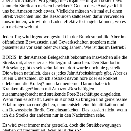
aber auch Analyse: Wo gelingt die Organisierung am besten? Wo
kann ein Streik am meisten bewirken? Genau diese Analyse fehlt
uns bei Amazon noch etwas. Vielleicht müssen wir mal auf einen
Streik verzichten und die Ressourcen stattdessen dafür verwenden
rauszufinden, wir wir den Laden effektiv festnageln können, wo es
am meisten weh tut.
Jeden Tag wird irgendwo gestreikt in der Bundesrepublik. Aber im
öffentlichen Bewusstsein sind Gewerkschaften trotzdem nicht
präsenter als vor zehn oder zwanzig Jahren. Wie ist das im Betrieb?
BORIS
: In der Amazon-Belegschaft bekommen inzwischen alle die
Streiks mit, aber eher als Hintergrund-rauschen. Den Standort in
Brieselang gibt es seit zehn Jahren, dort wurde noch nie gestreikt.
Die wissen natürlich, dass es jedes Jahr Arbeitskämpfe gibt. Aber es
ist ein Unterschied, ob ich abstrakt davon höre oder es konkret
erlebe und die Kolleg*innen kennenlerne. Darum habe ich
Krankenpfleger*innen mit Amazon-Beschäftigten
zusammengebracht und streikende Post-Beschäftigte eingeladen.
Wenn man es schafft, Leute in Kontakt zu bringen und gemeinsame
Erfahrungen zu ermöglichen, dann entsteht eine Identifikation und
ein Bewusstsein für die Gemeinsamkeiten. Das passiert nicht, wenn
ich die Streiks der anderen nur in den Nachrichten sehe.
Es wird zwar immer mehr gestreikt, doch die Streikbewegungen
bleiben oft fragmentiert. Warum ist das so?