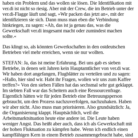
haben ein Problem und das wollen sie lösen. Die Identifikation mit
ver.di ist nicht so riesig. Aber mit der Crew, die im Betrieb unter der
ver.di-Flagge läuft und sagt, »Wir packen das jetzt an«, mit der
identifizieren sie sich. Dann muss man eben die Verbindung
hinkriegen, zu sagen: »Ah, das ist ja genau das, was die
Gewerkschaft ver.di insgesamt macht oder zumindest machen
sollte.«
Das klingt so, als könnten Gewerkschaften in den ostdeutschen
Betrieben viel mehr erreichen, wenn sie nur wollten.
STEFAN
: Ja, das ist meine Erfahrung. Bei uns gab es sieben
Betriebe, in denen seit Jahren kein Hauptamtlicher von ver.di war.
Wir haben dort angefangen, Flugblätter zu verteilen und zu sagen:
»Hallo, hier sind wir. Habt ihr Fragen, wollen wir uns zum Kaffee
treffen?« Von den sieben Fällen hat das sechsmal sehr gut geklappt.
Im siebten Fall war das Scheitern auch eine Ressourcenfrage.
Eigentlich hätten wir für jeden Betrieb eine Betreuungsperson
gebraucht, um den Prozess nachzuverfolgen, nachzuhaken. Haben
wir aber nicht. Also muss man priorisieren. Also grundsätzlich: Ja,
die Organisierung klappt. Hauptsächlich, weil die
Arbeitsmarktsituation heute eine andere ist. Die Leute haben
weniger Angst. Das heißt aber auch, dass ich als Gewerkschaft mit
der hohen Fluktuation zu kämpfen habe. Wenn ich endlich einen
kampffähigen Kern in einem Betrieb zusammengebracht habe, sind