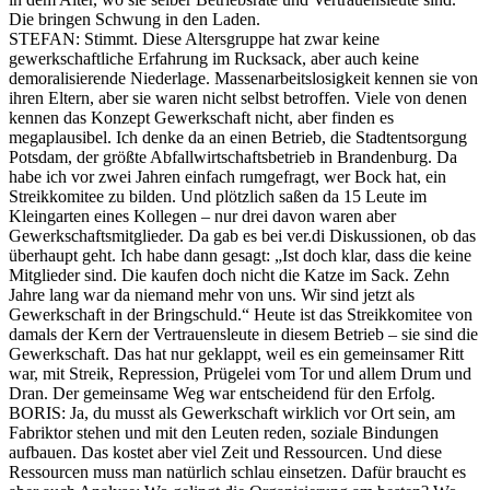
Die bringen Schwung in den Laden.
STEFAN
: Stimmt. Diese Altersgruppe hat zwar keine
gewerkschaftliche Erfahrung im Rucksack, aber auch keine
demoralisierende Niederlage. Massenarbeitslosigkeit kennen sie von
ihren Eltern, aber sie waren nicht selbst betroffen. Viele von denen
kennen das Konzept Gewerkschaft nicht, aber finden es
megaplausibel. Ich denke da an einen Betrieb, die Stadtentsorgung
Potsdam, der größte Abfallwirtschaftsbetrieb in Brandenburg. Da
habe ich vor zwei Jahren einfach rumgefragt, wer Bock hat, ein
Streikkomitee zu bilden. Und plötzlich saßen da 15 Leute im
Kleingarten eines Kollegen – nur drei davon waren aber
Gewerkschaftsmitglieder. Da gab es bei ver.di Diskussionen, ob das
überhaupt geht. Ich habe dann gesagt: „Ist doch klar, dass die keine
Mitglieder sind. Die kaufen doch nicht die Katze im Sack. Zehn
Jahre lang war da niemand mehr von uns. Wir sind jetzt als
Gewerkschaft in der Bringschuld.“ Heute ist das Streikkomitee von
damals der Kern der Vertrauensleute in diesem Betrieb – sie sind die
Gewerkschaft. Das hat nur geklappt, weil es ein gemeinsamer Ritt
war, mit Streik, Repression, Prügelei vom Tor und allem Drum und
Dran. Der gemeinsame Weg war entscheidend für den Erfolg.
BORIS
: Ja, du musst als Gewerkschaft wirklich vor Ort sein, am
Fabriktor stehen und mit den Leuten reden, soziale Bindungen
aufbauen. Das kostet aber viel Zeit und Ressourcen. Und diese
Ressourcen muss man natürlich schlau einsetzen. Dafür braucht es