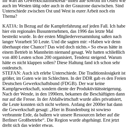
Ihr wart als Gewerkschaftssekretär*innen alle sowohl im Osten wie
auch im Westen tätig oder auch in der Grauzone dazwischen. Sind
Unterschiede zwischen Ost und West in eurer Arbeit noch ein
Thema?
KATJA:
In Bezug auf die Kampferfahrung auf jeden Fall. Ich habe
hier ein regionales Busunternehmen, das 1996 das letzte Mal
bestreikt wurde. In der ersten Mitgliederversammlung saßen nach
langer Vorarbeit 50 Leute. Und die sagten mir: »Haben wir denn
überhaupt eine Chance? Das wird doch nichts.« So etwas hätte in
einem Betrieb in Mannheim niemand gesagt. Wir hatten schließlich
von 400 Leuten schon 200 organisiert, Tendenz steigend. Warum
hätte es nicht klappen sollen? Diese Haltung fand ich schon sehr
ostdeutsch.
STEFAN
: Auch ich erlebe Unterschiede. Die Traditionslosigkeit ist
größer, im Guten wie im Schlechten. In der DDR gab es den Freien
Deutschen Gewerkschaftsbund (FDGB). Der war keine
Kampfgewerkschaft, sondern diente der Produktivitätssteigerung.
Nach der Wende, in den 1990ern, bekamen die Beschäftigten dann
nur auf die Fresse. In der Abfallwirtschaft wurde alles privatisiert,
die Leute konnten sich nicht wehren. Anfang der 2000er hat dann
die Gewerkschaft gesagt: „Hier in Brandenburg ist sowieso
verbrannte Erde, da ballern wir unsere Ressourcen lieber auf die
Berliner Großbetriebe“. Die Region wurde abgehängt. Erst jetzt
dreht sich das wieder etwas.