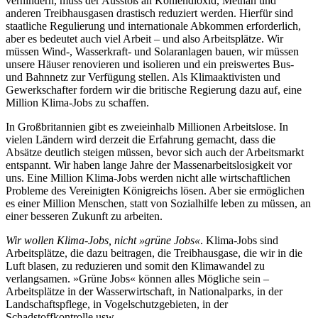
verhindern, muss der Ausstoß an Kohlendioxid, Methan und
anderen Treibhausgasen drastisch reduziert werden. Hierfür sind
staatliche Regulierung und internationale Abkommen erforderlich,
aber es bedeutet auch viel Arbeit – und also Arbeitsplätze. Wir
müssen Wind-, Wasserkraft- und Solaranlagen bauen, wir müssen
unsere Häuser renovieren und isolieren und ein preiswertes Bus-
und Bahnnetz zur Verfügung stellen. Als Klimaaktivisten und
Gewerkschafter fordern wir die britische Regierung dazu auf, eine
Million Klima-Jobs zu schaffen.
In Großbritannien gibt es zweieinhalb Millionen Arbeitslose. In
vielen Ländern wird derzeit die Erfahrung gemacht, dass die
Absätze deutlich steigen müssen, bevor sich auch der Arbeitsmarkt
entspannt. Wir haben lange Jahre der Massenarbeitslosigkeit vor
uns. Eine Million Klima-Jobs werden nicht alle wirtschaftlichen
Probleme des Vereinigten Königreichs lösen. Aber sie ermöglichen
es einer Million Menschen, statt von Sozialhilfe leben zu müssen, an
einer besseren Zukunft zu arbeiten.
Wir wollen Klima-Jobs, nicht »grüne Jobs«
. Klima-Jobs sind
Arbeitsplätze, die dazu beitragen, die Treibhausgase, die wir in die
Luft blasen, zu reduzieren und somit den Klimawandel zu
verlangsamen. »Grüne Jobs« können alles Mögliche sein –
Arbeitsplätze in der Wasserwirtschaft, in Nationalparks, in der
Landschaftspflege, in Vogelschutzgebieten, in der
Schadstoffkontrolle usw.