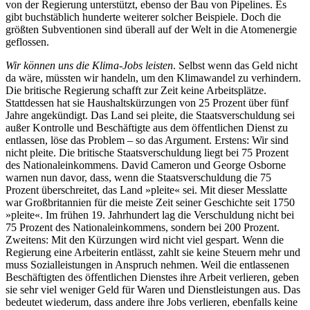
von der Regierung unterstützt, ebenso der Bau von Pipelines. Es
gibt buchstäblich hunderte weiterer solcher Beispiele. Doch die
größten Subventionen sind überall auf der Welt in die Atomenergie
geflossen.
Wir können uns die Klima-Jobs leisten
. Selbst wenn das Geld nicht
da wäre, müssten wir handeln, um den Klimawandel zu verhindern.
Die britische Regierung schafft zur Zeit keine Arbeitsplätze.
Stattdessen hat sie Haushaltskürzungen von 25 Prozent über fünf
Jahre angekündigt. Das Land sei pleite, die Staatsverschuldung sei
außer Kontrolle und Beschäftigte aus dem öffentlichen Dienst zu
entlassen, löse das Problem – so das Argument. Erstens: Wir sind
nicht pleite. Die britische Staatsverschuldung liegt bei 75 Prozent
des Nationaleinkommens. David Cameron und George Osborne
warnen nun davor, dass, wenn die Staatsverschuldung die 75
Prozent überschreitet, das Land »pleite« sei. Mit dieser Messlatte
war Großbritannien für die meiste Zeit seiner Geschichte seit 1750
»pleite«. Im frühen 19. Jahrhundert lag die Verschuldung nicht bei
75 Prozent des Nationaleinkommens, sondern bei 200 Prozent.
Zweitens: Mit den Kürzungen wird nicht viel gespart. Wenn die
Regierung eine Arbeiterin entlässt, zahlt sie keine Steuern mehr und
muss Sozialleistungen in Anspruch nehmen. Weil die entlassenen
Beschäftigten des öffentlichen Dienstes ihre Arbeit verlieren, geben
sie sehr viel weniger Geld für Waren und Dienstleistungen aus. Das
bedeutet wiederum, dass andere ihre Jobs verlieren, ebenfalls keine