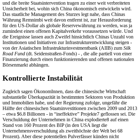
und die breite Staatsintervention tragen zu einer weit verbreiteten
Unsicherheit bei, wohin sich China ökonomisch entwickeln wird.
Das staatliche Management des Sturzes legt nahe, dass Chinas
Währung Remnimbi weit davon entfernt ist, zur Herausforderung
für den US-Dollar als globale Reservewährung zu werden, was ja
zumindest einen offenen Kapitalverkehr voraussetzen würde. Und
die Ereignisse lassen auch Zweifel hinsichtlich Chinas Unzahl von
Institutionen und Initiativen zur Infrastrukturentwicklung steigen -
von der Asiatischen Infrastrukturinvestmentbank (AIIB) zum
Silk
Road Fund
(dt. Seidenstraßen-Fonds) - , die alle partiell von einer
Finanzierung durch einen funktionierenden und offenen nationalen
Börsenmarkt abhängen.
Kontrollierte Instabilität
Zugleich sagen ÖkonomInnen, dass die chinesische Wirtschaft
substantielle Überkapazität in bestimmten Sektoren von Produktion
und Immobilien habe, und der Regierung zufolge, ungefähr die
Hälfte der chinesischen Staatsinvestitionen zwischen 2009 und 2013
– etwa $6.8 Billionen - in “ineffektive” Projekte
7
geflossen sei. Die
Verschuldung der Unternehmen in China explodierte
8
auf einen
Stand von 160 Prozent des BIP (in den USA liegt die
Unternehmensverschuldung als zweithöchste der Welt bei 68
Prozent). Aber diese potentiellen Pulverfässer künden nicht