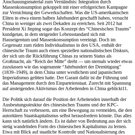
Anschauungsmaterial zum Verständnis: Integration durch
Massenkonsumption gekoppelt mit einer erfolgreichen Kampagne
zur Vernichtung der Gewerkschaften. Was die US-amerikanischen
Eliten in etwa einem halben Jahrhundert geschafft haben, versucht
China in weniger als zwei Dekaden zu erreichen. Seit 2012 hat
President Xi Jinping sogar das Konzept des “Chinesischen Traums”
kundgetan, in dem steigender Lebensstandard sich mit
Hauseigentum und Massenkonsumption vereinigt. Doch im
Gegensatz zum rüden Individualismus in den USA, enthält der
chinesische Traum auch einen speziellen nationalistischen Diskurs,
der sich um die Rückführung Chinas zu seinem Status als
Großmacht, als “Reich der Mitte” dreht — um niemals wieder etwas
zuzulassen wie das sogenannte “Jahrhundert der Demütigung”
(1839–1949), in dem China unter westlichem und japanischem
Imperialismus gelitten hatte. Der Garant dafür ist die Führung und
das Management durch den Einparteienstaat. Zurecht mit Spannung
auf ansteigenden Aktivismus der Arbeitenden in China geblickt
11
.
Die Politik sich darauf die Position der Arbeitenden innerhalb der
Ausbeutungsstruktur des chinesischen Traums und der KPC-
Herrschaft zu verbessern, um eine Bewegung zu vermeiden, die den
autoritären Staatskapitalismus selbst herausfordern könnte. Das alles
kann sich natürlich ändern. Es ist daher von Bedeutung aus der sich
stetig wandelnden Form des chinesischen Kapitalismus zu lernen.
Etwa mit Blick auf staatliche Kontrolle und Nationalisierung des