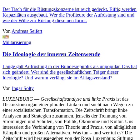
Der Tisch für die Rüstungskonzerne ist reich gedeckt. Eifrig werden
Kapazitäten ausgebaut. Wer die Profiteure der Aufrüstung sind und
wie der Wille zur Rüstung diese neu formt.
Von
Andreas Seifert
Militarisierung
Die Ideologie der inneren Zeitenwende
Lange galt Aufrüstung in der Bundesrepublik als unpopulär. Das hat
sich geändert. Wer sind die gesellschaftlichen Träger dieser
Ideologie? Und warum verfängt sie im Alltagsverstand?
Von
Ingar Solty
LUXEMBURG
—
Gesellschaftsanalyse und linke Praxis
ist das
Diskussionsorgan einer pluralen Linken und sucht nach Wegen zu
einer sozialistischen Transformation. Die Zeitschrift bringt linke
Analysen und Strategien zusammen, jenseits der Trennung von
Strömungen und Schulen, von Politik, Ökonomie und Kultur. Uns
interessiert die Verbindung von Theorie und Praxis, von alltäglichen
Kämpfen und großen Alternativen. Was tun – und wer tut es? Die
Zeitschrift wird herausgegeben von der Rosa-Luxemburg-Stiftung