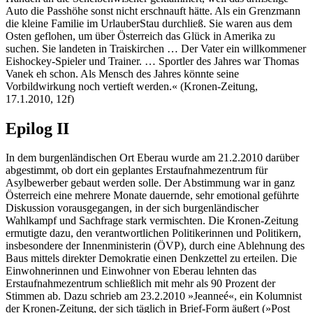
Auto die Passhöhe sonst nicht erschnauft hätte. Als ein Grenzmann
die kleine Familie im UrlauberStau durchließ. Sie waren aus dem
Osten geflohen, um über Österreich das Glück in Amerika zu
suchen. Sie landeten in Traiskirchen … Der Vater ein willkommener
Eishockey-Spieler und Trainer. … Sportler des Jahres war Thomas
Vanek eh schon. Als Mensch des Jahres könnte seine
Vorbildwirkung noch vertieft werden.« (Kronen-Zeitung,
17.1.2010, 12f)
Epilog II
In dem burgenländischen Ort Eberau wurde am 21.2.2010 darüber
abgestimmt, ob dort ein geplantes Erstaufnahmezentrum für
Asylbewerber gebaut werden solle. Der Abstimmung war in ganz
Österreich eine mehrere Monate dauernde, sehr emotional geführte
Diskussion vorausgegangen, in der sich burgenländischer
Wahlkampf und Sachfrage stark vermischten. Die Kronen-Zeitung
ermutigte dazu, den verantwortlichen Politikerinnen und Politikern,
insbesondere der Innenministerin (ÖVP), durch eine Ablehnung des
Baus mittels direkter Demokratie einen Denkzettel zu erteilen. Die
Einwohnerinnen und Einwohner von Eberau lehnten das
Erstaufnahmezentrum schließlich mit mehr als 90 Prozent der
Stimmen ab. Dazu schrieb am 23.2.2010 »Jeanneé«, ein Kolumnist
der Kronen-Zeitung, der sich täglich in Brief-Form äußert (»Post