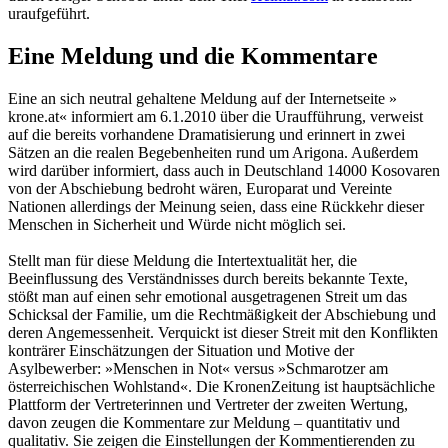
uraufgeführt.
Eine Meldung und die Kommentare
Eine an sich neutral gehaltene Meldung auf der Internetseite »
krone.at« informiert am 6.1.2010 über die Uraufführung, verweist
auf die bereits vorhandene Dramatisierung und erinnert in zwei
Sätzen an die realen Begebenheiten rund um Arigona. Außerdem
wird darüber informiert, dass auch in Deutschland 14000 Kosovaren
von der Abschiebung bedroht wären, Europarat und Vereinte
Nationen allerdings der Meinung seien, dass eine Rückkehr dieser
Menschen in Sicherheit und Würde nicht möglich sei.
Stellt man für diese Meldung die Intertextualität her, die
Beeinflussung des Verständnisses durch bereits bekannte Texte,
stößt man auf einen sehr emotional ausgetragenen Streit um das
Schicksal der Familie, um die Rechtmäßigkeit der Abschiebung und
deren Angemessenheit. Verquickt ist dieser Streit mit den Konflikten
konträrer Einschätzungen der Situation und Motive der
Asylbewerber: »Menschen in Not« versus »Schmarotzer am
österreichischen Wohlstand«. Die KronenZeitung ist hauptsächliche
Plattform der Vertreterinnen und Vertreter der zweiten Wertung,
davon zeugen die Kommentare zur Meldung – quantitativ und
qualitativ. Sie zeigen die Einstellungen der Kommentierenden zu