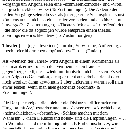
Vorgänge um Arigona seien eine »schmierenkomödie« und »wohl
ein geschmackloser witz« (46 Zustimmungen). Die Akteure der
realen Vorgänge seien »besser als jeder gelernte Schauspieler, sonst
könntens uns ja nicht so ein Theater vorspielen und das über Jahre
hinweg« (21 Zustimmungen). »Theaterstück« sei sehr treffend, denn
»die show die da abgezogen wurde entsprach einem theater.
allerdings einem schlechten« (12 Zustimmungen).
Theater
[…] (ugs. abwertend) Unruhe, Verwirrung, Aufregung, als
unecht oder übertrieben empfundenes Tun … (Duden)
Als »Mensch des Jahres« wird Arigona in einem Kommentar als
»schmarotzerin« ironisch den »einheimischen frauen«
gegenübergestellt, die – wiederum ironisch – nichts leisten. Es sei
aber Arigonas Generation, die »gar nicht ans arbeiten denkt oder
noch weniger daran gewöhnt ist? aber andersrum. warum soll man
etwas leisten, wenn man alles geschenkt bekommt« (9
Zustimmungen).
Die Beispiele zeigen die ablehnende Distanz zu differenziertem
Umgang mit Asylbewerberinnen und -bewerbern. »Abschieben«,
»heimschleichen«, »abstrafen«, »Schluss machen mit dem
Wahnsinn«, »nach Deutschland holen« sind die Empfehlungen. »…
im Wohnhaus sind mehr Immigranten als Einheimische…«, wird
festgestellt. Langwierige Prozeduren werden als »Theater« auf