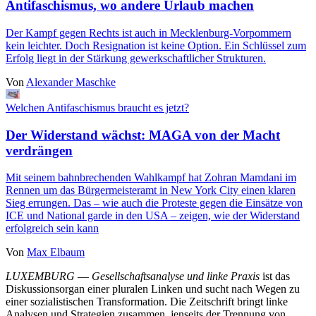
Antifaschismus, wo andere Urlaub machen
Der Kampf gegen Rechts ist auch in Mecklenburg-Vorpommern
kein leichter. Doch Resignation ist keine Option. Ein Schlüssel zum
Erfolg liegt in der Stärkung gewerkschaftlicher Strukturen.
Von
Alexander Maschke
Welchen Antifaschismus braucht es jetzt?
Der Widerstand wächst: MAGA von der Macht
verdrängen
Mit seinem bahnbrechenden Wahlkampf hat Zohran Mamdani im
Rennen um das Bürgermeisteramt in New York City einen klaren
Sieg errungen. Das – wie auch die Proteste gegen die Einsätze von
ICE und National garde in den USA – zeigen, wie der Widerstand
erfolgreich sein kann
Von
Max Elbaum
LUXEMBURG
—
Gesellschaftsanalyse und linke Praxis
ist das
Diskussionsorgan einer pluralen Linken und sucht nach Wegen zu
einer sozialistischen Transformation. Die Zeitschrift bringt linke
Analysen und Strategien zusammen, jenseits der Trennung von