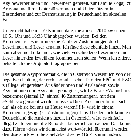
Asylbewerberinnen und -bewerbern generell, zur Familie Zogaj, zu
Arigona und ihren Unterstützerinnen und Unterstützern im
Besonderen und zur Dramatisierung in Deutschland im aktuellen
Fall.
Untersucht habe ich 59 Kommentare, die am 6.1.2010 zwischen
16:51 Uhr und 18:33 Uhr abgegeben wurden. Bei den
Kommentaren wird immer die Zahl der Zustimmungen durch
Leserinnen und Leser genannt. Ich füge diese ebenfalls hinzu. Man
kann aber nicht erkennen, wie viele verschiedene Leserinnen und
Leser hinter den jeweiligen Kommentaren stehen. Wenn ich zitiere,
behalte ich die Originalorthographie bei.
Die gesamte Asylproblematik, die in Österreich wesentlich von der
negativen Haltung der rechtspopulistischen Parteien FPÖ und BZÖ
zu illegal eingereisten Ausländerinnen und Ausländern sowie
Asylantinnen und Asylanten geprägt ist, wird z.B. als »Wahnsinn«
bezeichnet (einmal 17, einmal 46 Zustimmungen), mit dem
»Schluss« gemacht werden müsse. »Diese Ausländer führen sich
auf, als ob sie bei uns zu Hause wären!!!!!« wird in einem
Kommentar gesagt (21 Zustimmungen). Das Theaterstück könnte in
Deutschland die Ansicht stützen, in Österreich wäre es einfach,
illegal zu leben und die Behörden lächerlich zu machen. Das könne
dazu führen »dass wir demnächst wort-wörtlich überrannt werden.
den dise stück wird beispielgebend sein« (16 Zustimmungen).