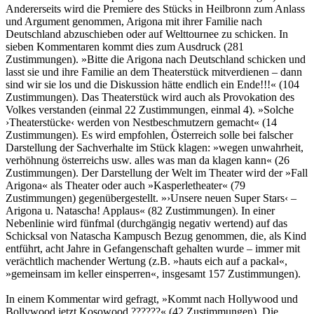
Andererseits wird die Premiere des Stücks in Heilbronn zum Anlass
und Argument genommen, Arigona mit ihrer Familie nach
Deutschland abzuschieben oder auf Welttournee zu schicken. In
sieben Kommentaren kommt dies zum Ausdruck (281
Zustimmungen). »Bitte die Arigona nach Deutschland schicken und
lasst sie und ihre Familie an dem Theaterstück mitverdienen – dann
sind wir sie los und die Diskussion hätte endlich ein Ende!!!« (104
Zustimmungen). Das Theaterstück wird auch als Provokation des
Volkes verstanden (einmal 22 Zustimmungen, einmal 4). »Solche
›Theaterstücke‹ werden von Nestbeschmutzern gemacht« (14
Zustimmungen). Es wird empfohlen, Österreich solle bei falscher
Darstellung der Sachverhalte im Stück klagen: »wegen unwahrheit,
verhöhnung österreichs usw. alles was man da klagen kann« (26
Zustimmungen). Der Darstellung der Welt im Theater wird der »Fall
Arigona« als Theater oder auch »Kasperletheater« (79
Zustimmungen) gegenübergestellt. »›Unsere neuen Super Stars‹ –
Arigona u. Natascha! Applaus« (82 Zustimmungen). In einer
Nebenlinie wird fünfmal (durchgängig negativ wertend) auf das
Schicksal von Natascha Kampusch Bezug genommen, die, als Kind
entführt, acht Jahre in Gefangenschaft gehalten wurde – immer mit
verächtlich machender Wertung (z.B. »hauts eich auf a packal«,
»gemeinsam im keller einsperren«, insgesamt 157 Zustimmungen).
In einem Kommentar wird gefragt, »Kommt nach Hollywood und
Bollywood jetzt Kosowood ??????« (42 Zustimmungen). Die