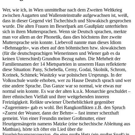
Wer, wie ich, in Wien unmittelbar nach dem Zweiten Weltkrieg
zwischen Augarten und Wallensteinstraße aufgewachsen ist, weiß,
dass in dieser Gegend viel Tschechisch und Slowakisch gesprochen
wurde. Die alten Frauen im Beserlpark am Gaußplatz unterhielten
sich in ihren Muttersprachen. Wenn sie Deutsch sprachen, merkte
man vor allem an der Phonetik, dass dies höchstens ihre zweite
Muttersprache sein konnte. Liebevoll nannte man dieses Idiom
»Behmageln«, was eben auf den böhmischen bzw. slowakischen
(für die deutschsprachigen Wienerinnen und Wiener gab es da
keinen Unterschied) Grundton Bezug nahm. Die Mehrheit der
Familiennamen der 14 Mietsparteien in unserem Haus reflektierte
diese Situation: Pany, Schebella, Cerny, Godai, Skolnik, Schrom,
Korinek, Schimek; Wasitzky war polnischen Ursprungs. In der
Volksschule wurde erhoben, wer zu Hause Deutsch sprach und wer
eine andere Sprache. Das Ganze war so normal, wie etwas nur
normal sein konnte. Es war der alten k.u.k. Monarchie geschuldet –
ihrer ethnischen Vielfalt und ihrer weitgehenden inneren
Freizügigkeit. Relikte urwiener Überheblichkeit gegenüber
»Zugereisten« gab es wohl. Bei Rangkonflikten z.B. den Spruch
»Zuerst der Weaner, dann der Behm« – fast immer scherzhaft
gemeint. Von einer Freundin meiner Großmutter, einer
Heurigensängerin namens Matzke (eine tschechische Ableitung aus
Matthias), hörte ich öfter ein Lied über die
Fronleichnamsprozession, die eine große Hetz (ein großer Spaß) in