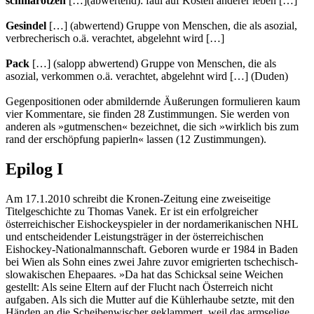
schmarotzen
[…](abwertend): faul auf Kosten anderer leben […]
Gesindel
[…] (abwertend) Gruppe von Menschen, die als asozial,
verbrecherisch o.ä. verachtet, abgelehnt wird […]
Pack
[…] (salopp abwertend) Gruppe von Menschen, die als
asozial, verkommen o.ä. verachtet, abgelehnt wird […] (Duden)
Gegenpositionen oder abmildernde Äußerungen formulieren kaum
vier Kommentare, sie finden 28 Zustimmungen. Sie werden von
anderen als »gutmenschen« bezeichnet, die sich »wirklich bis zum
rand der erschöpfung papierln« lassen (12 Zustimmungen).
Epilog I
Am 17.1.2010 schreibt die Kronen-Zeitung eine zweiseitige
Titelgeschichte zu Thomas Vanek. Er ist ein erfolgreicher
österreichischer Eishockeyspieler in der nordamerikanischen NHL
und entscheidender Leistungsträger in der österreichischen
Eishockey-Nationalmannschaft. Geboren wurde er 1984 in Baden
bei Wien als Sohn eines zwei Jahre zuvor emigrierten tschechisch-
slowakischen Ehepaares. »Da hat das Schicksal seine Weichen
gestellt: Als seine Eltern auf der Flucht nach Österreich nicht
aufgaben. Als sich die Mutter auf die Kühlerhaube setzte, mit den
Händen an die Scheibenwischer geklammert, weil das armselige