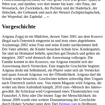
Wien war, und darüber, wer dort immer hin kam: »der Pany, der
Wosselack, der Zwickidack, der Pschisty und der Haderlack, der
Jiritschek, der Gebranek und auch der Wenzel Zschiptschaptschek,
der Woprehal, der Zapledal …«.
Vorgeschichte
Arigona Zogaj ist ein Mädchen, dessen Vater 2001 aus dem Kosovo
illegal nach Österreich eingereist ist und trotz eines abgelehnten
Asylantrags 2002 seine Frau und seine Kinder nachkommen ließ.
Der Vater arbeitet, die Kinder besuchen Schule bzw. Kindergarten.
Sie sind im Heimatort beliebt, sprechen gut Deutsch und gelten als
integriert. 2007 wird dennoch die Ausweisung vollzogen. Die
Familie kommt in den Kososvo, nur Arigona entzieht sich der
Ausweisung durch Verstecken. Eine tragische Geschichte beginnt:
Arigona droht mit Selbstmord, ein Pfarrer outet sich als Verstecker
und quasi Anwalt Arigonas vor der Öffentlichkeit. Arigona darf die
Schule weiter besuchen. Geschwister kehren zeitweilig über Ungarn
nach Österreich zurück usw. Von einem Magazin wird Arigona, die
weiter um ihren Aufenthalt kämpft, 2010 zum »Mensch des Jahres«
gewählt. Ihr Schicksal wird Gegenstand eines Theaterstückes von
Franzobel: A Hetz oder Die letzten Tage der Menschlichkeit. Im
Januar 2009 wurde eine weitere Dramatisierung der Geschichte
durch Holger Schober unter dem Titel
Heimat.com
in Heilbronn