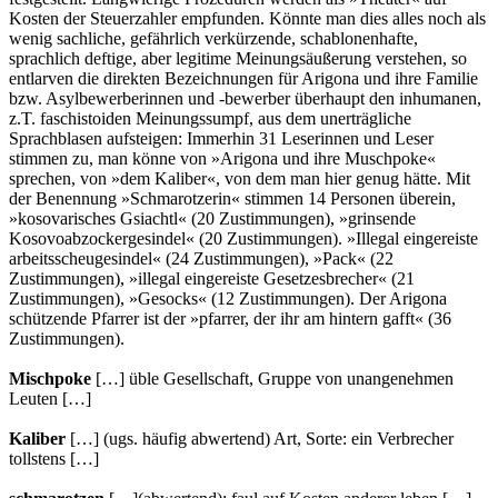
Kosten der Steuerzahler empfunden. Könnte man dies alles noch als
wenig sachliche, gefährlich verkürzende, schablonenhafte,
sprachlich deftige, aber legitime Meinungsäußerung verstehen, so
entlarven die direkten Bezeichnungen für Arigona und ihre Familie
bzw. Asylbewerberinnen und -bewerber überhaupt den inhumanen,
z.T. faschistoiden Meinungssumpf, aus dem unerträgliche
Sprachblasen aufsteigen: Immerhin 31 Leserinnen und Leser
stimmen zu, man könne von »Arigona und ihre Muschpoke«
sprechen, von »dem Kaliber«, von dem man hier genug hätte. Mit
der Benennung »Schmarotzerin« stimmen 14 Personen überein,
»kosovarisches Gsiachtl« (20 Zustimmungen), »grinsende
Kosovoabzockergesindel« (20 Zustimmungen). »Illegal eingereiste
arbeitsscheugesindel« (24 Zustimmungen), »Pack« (22
Zustimmungen), »illegal eingereiste Gesetzesbrecher« (21
Zustimmungen), »Gesocks« (12 Zustimmungen). Der Arigona
schützende Pfarrer ist der »pfarrer, der ihr am hintern gafft« (36
Zustimmungen).
Mischpoke
[…] üble Gesellschaft, Gruppe von unangenehmen
Leuten […]
Kaliber
[…] (ugs. häufig abwertend) Art, Sorte: ein Verbrecher
tollstens […]