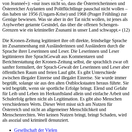
von Jeanneé«): »nur isses nicht so, dass die Österreicherinnen und
Österreicher Asylanten und Politflüchtlinge pauschal nicht wollen –
das haben sie 1956 (Ungarn-Krise) und 1968 (Prager Frühling) zur
Genüge bewiesen. Was sie aber in der Tat nicht wollen, ist jenes als
Asylwerber getarnte Gesindel, das über die offenen Schengen-
Grenzen wie ein krimineller Zsunami in unser Land schwappt.« (12)
Die Kronen-Zeitung legitimiert ihre oft direkte, feindselige Sprache
im Zusammenhang mit Ausländerinnen und Ausländern durch die
Sprache ihrer Leserinnen und Leser. Die Leserinnen und Leser
legitimieren ihre SprachGewalt aus Kommentaren und
Berichterstattung der Kronen-Zeitung selbst, die sprachlich zwar oft
sanfter formuliert, der Sprach-Gewalt der Leserinnen und Leser aber
öffentlichen Raum und freien Lauf gibt. Es gibt Unterschiede
zwischen illegaler Einreise und illegaler Einreise. Sie wurde immer
begrüßt, solange sie aus den alten Ostblockstaaten heraus führte. Sie
wird begrüßt, wenn sie sportliche Erfolge bringt. Elend und Gefahr
für Leib und Leben im Herkunftsland allein und einfache Arbeit und
Schulerfolg gelten nicht als Legitimation. Es gibt also Menschen
verschiedenen Werts. Dieser Wert misst sich am Nutzen für
Österreich und nicht an allgemeiner Menschlichkeit und
Menschenrechten. Wer keinen Nutzen bringt, bringt Schaden, wird
als asozial und kriminell denunziert.
Gesellschaft der Vielen