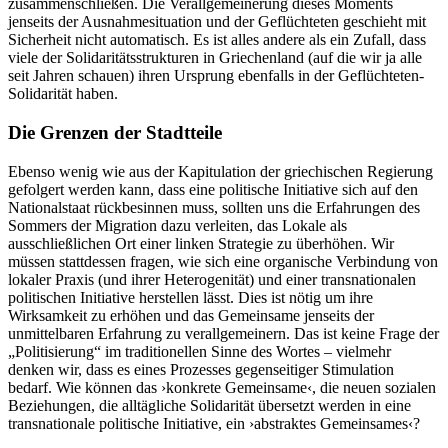
zusammenschließen. Die Verallgemeinerung dieses Moments
jenseits der Ausnahmesituation und der Geflüchteten geschieht mit
Sicherheit nicht automatisch. Es ist alles andere als ein Zufall, dass
viele der Solidaritätsstrukturen in Griechenland (auf die wir ja alle
seit Jahren schauen) ihren Ursprung ebenfalls in der Geflüchteten-
Solidarität haben.
Die Grenzen der Stadtteile
Ebenso wenig wie aus der Kapitulation der griechischen Regierung
gefolgert werden kann, dass eine politische Initiative sich auf den
Nationalstaat rückbesinnen muss, sollten uns die Erfahrungen des
Sommers der Migration dazu verleiten, das Lokale als
ausschließlichen Ort einer linken Strategie zu überhöhen. Wir
müssen stattdessen fragen, wie sich eine organische Verbindung von
lokaler Praxis (und ihrer Heterogenität) und einer transnationalen
politischen Initiative herstellen lässt. Dies ist nötig um ihre
Wirksamkeit zu erhöhen und das Gemeinsame jenseits der
unmittelbaren Erfahrung zu verallgemeinern. Das ist keine Frage der
„Politisierung“ im traditionellen Sinne des Wortes – vielmehr
denken wir, dass es eines Prozesses gegenseitiger Stimulation
bedarf. Wie können das ›konkrete Gemeinsame‹, die neuen sozialen
Beziehungen, die alltägliche Solidarität übersetzt werden in eine
transnationale politische Initiative, ein ›abstraktes Gemeinsames‹?