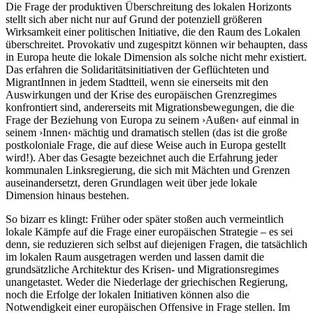
Die Frage der produktiven Überschreitung des lokalen Horizonts
stellt sich aber nicht nur auf Grund der potenziell größeren
Wirksamkeit einer politischen Initiative, die den Raum des Lokalen
überschreitet. Provokativ und zugespitzt können wir behaupten, dass
in Europa heute die lokale Dimension als solche nicht mehr existiert.
Das erfahren die Solidaritätsinitiativen der Geflüchteten und
MigrantInnen in jedem Stadtteil, wenn sie einerseits mit den
Auswirkungen und der Krise des europäischen Grenzregimes
konfrontiert sind, andererseits mit Migrationsbewegungen, die die
Frage der Beziehung von Europa zu seinem ›Außen‹ auf einmal in
seinem ›Innen‹ mächtig und dramatisch stellen (das ist die große
postkoloniale Frage, die auf diese Weise auch in Europa gestellt
wird!). Aber das Gesagte bezeichnet auch die Erfahrung jeder
kommunalen Linksregierung, die sich mit Mächten und Grenzen
auseinandersetzt, deren Grundlagen weit über jede lokale
Dimension hinaus bestehen.
So bizarr es klingt: Früher oder später stoßen auch vermeintlich
lokale Kämpfe auf die Frage einer europäischen Strategie – es sei
denn, sie reduzieren sich selbst auf diejenigen Fragen, die tatsächlich
im lokalen Raum ausgetragen werden und lassen damit die
grundsätzliche Architektur des Krisen- und Migrationsregimes
unangetastet. Weder die Niederlage der griechischen Regierung,
noch die Erfolge der lokalen Initiativen können also die
Notwendigkeit einer europäischen Offensive in Frage stellen. Im