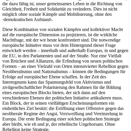
die dazu fähig ist, unser gemeinsames Leben in die Richtung von
Gleichheit, Freiheit und Solidarität zu verändern. Dies ist nicht
möglich ohne soziale Kämpfe und Mobilisierung, ohne den
›demokratischen Aufstand‹.
Diese Kombination von sozialen Kämpfen und kollektiver Macht
auf die europäische Dimension zu projizieren, ist die wirkliche
Machtfrage, mit der wir heute konfrontiert sind. Die notwendige
europäische Initiative muss vor dem Hintergrund dieser Frage
entwickelt werden – innerhalb und außerhalb Europas, in und gegen
die EU, in den Parlamenten und auf der Straße. Nur eine Vielfalt
von Brüchen und Allianzen, die Erfindung von neuen politischen
Formen – an einer Vielzahl von Orten intensivierter Rebellion gegen
Neoliberalismus und Nationalismus – können die Bedingungen für
Erfolge auf europäischer Ebene schaffen. In der Zeit des
Interregnums kann das Spannungsfeld von Aktivismus und
zivilgesellschaftlicher Polarisierung den Rahmen für die Bildung
eines europäischen Blocks bieten, der sich dann auf den
verschiedenen Ebenen der politischen Initiative artikulieren muss.
Ein Block, der in seinen vielfältigen Erscheinungsformen ein
einheitliches Ziel besitzt: die Eröffnung einer Offensive gegen das
neoliberale Regime der Angst, Verzweiflung und Vereinzelung in
Europa. Die erste Bedingung einer solchen politischen Strategie
aber bleibt, wie eh und je, der rebellische Ungehorsam. Ohne
Rebellion keine Strategie.