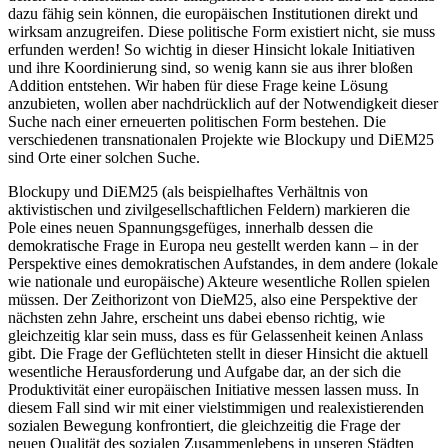
dazu fähig sein können, die europäischen Institutionen direkt und
wirksam anzugreifen. Diese politische Form existiert nicht, sie muss
erfunden werden! So wichtig in dieser Hinsicht lokale Initiativen
und ihre Koordinierung sind, so wenig kann sie aus ihrer bloßen
Addition entstehen. Wir haben für diese Frage keine Lösung
anzubieten, wollen aber nachdrücklich auf der Notwendigkeit dieser
Suche nach einer erneuerten politischen Form bestehen. Die
verschiedenen transnationalen Projekte wie Blockupy und DiEM25
sind Orte einer solchen Suche.
Blockupy und DiEM25 (als beispielhaftes Verhältnis von
aktivistischen und zivilgesellschaftlichen Feldern) markieren die
Pole eines neuen Spannungsgefüges, innerhalb dessen die
demokratische Frage in Europa neu gestellt werden kann – in der
Perspektive eines demokratischen Aufstandes, in dem andere (lokale
wie nationale und europäische) Akteure wesentliche Rollen spielen
müssen. Der Zeithorizont von DieM25, also eine Perspektive der
nächsten zehn Jahre, erscheint uns dabei ebenso richtig, wie
gleichzeitig klar sein muss, dass es für Gelassenheit keinen Anlass
gibt. Die Frage der Geflüchteten stellt in dieser Hinsicht die aktuell
wesentliche Herausforderung und Aufgabe dar, an der sich die
Produktivität einer europäischen Initiative messen lassen muss. In
diesem Fall sind wir mit einer vielstimmigen und realexistierenden
sozialen Bewegung konfrontiert, die gleichzeitig die Frage der
neuen Qualität des sozialen Zusammenlebens in unseren Städten