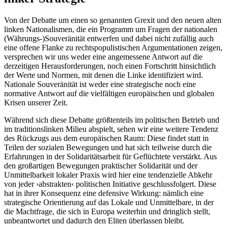
Von der Debatte um einen so genannten Grexit und den neuen alten
linken Nationalismen, die ein Programm um Fragen der nationalen
(Währungs-)Souveränität entwerfen und dabei nicht zufällig auch
eine offene Flanke zu rechtspopulistischen Argumentationen zeigen,
versprechen wir uns weder eine angemessene Antwort auf die
derzeitigen Herausforderungen, noch einen Fortschritt hinsichtlich
der Werte und Normen, mit denen die Linke identifiziert wird.
Nationale Souveränität ist weder eine strategische noch eine
normative Antwort auf die vielfältigen europäischen und globalen
Krisen unserer Zeit.
Während sich diese Debatte größtenteils im politischen Betrieb und
im traditionslinken Milieu abspielt, sehen wir eine weitere Tendenz
des Rückzugs aus dem europäischen Raum: Diese findet statt in
Teilen der sozialen Bewegungen und hat sich teilweise durch die
Erfahrungen in der Solidaritätsarbeit für Geflüchtete verstärkt. Aus
den großartigen Bewegungen praktischer Solidarität und der
Unmittelbarkeit lokaler Praxis wird hier eine tendenzielle Abkehr
von jeder ›abstrakten‹ politischen Initiative geschlussfolgert. Diese
hat in ihrer Konsequenz eine defensive Wirkung: nämlich eine
strategische Orientierung auf das Lokale und Unmittelbare, in der
die Machtfrage, die sich in Europa weiterhin und dringlich stellt,
unbeantwortet und dadurch den Eliten überlassen bleibt.