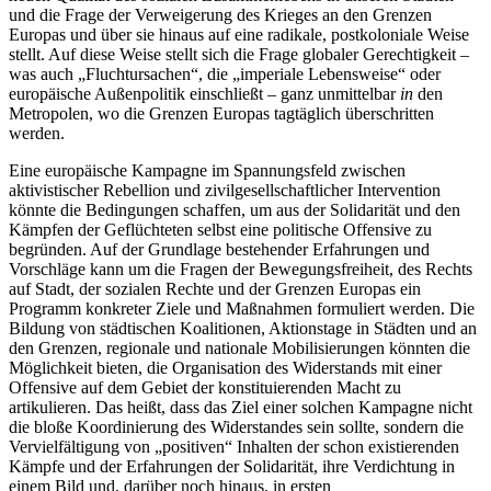
und die Frage der Verweigerung des Krieges an den Grenzen
Europas und über sie hinaus auf eine radikale, postkoloniale Weise
stellt. Auf diese Weise stellt sich die Frage globaler Gerechtigkeit –
was auch „Fluchtursachen“, die „imperiale Lebensweise“ oder
europäische Außenpolitik einschließt – ganz unmittelbar
in
den
Metropolen, wo die Grenzen Europas tagtäglich überschritten
werden.
Eine europäische Kampagne im Spannungsfeld zwischen
aktivistischer Rebellion und zivilgesellschaftlicher Intervention
könnte die Bedingungen schaffen, um aus der Solidarität und den
Kämpfen der Geflüchteten selbst eine politische Offensive zu
begründen. Auf der Grundlage bestehender Erfahrungen und
Vorschläge kann um die Fragen der Bewegungsfreiheit, des Rechts
auf Stadt, der sozialen Rechte und der Grenzen Europas ein
Programm konkreter Ziele und Maßnahmen formuliert werden. Die
Bildung von städtischen Koalitionen, Aktionstage in Städten und an
den Grenzen, regionale und nationale Mobilisierungen könnten die
Möglichkeit bieten, die Organisation des Widerstands mit einer
Offensive auf dem Gebiet der konstituierenden Macht zu
artikulieren. Das heißt, dass das Ziel einer solchen Kampagne nicht
die bloße Koordinierung des Widerstandes sein sollte, sondern die
Vervielfältigung von „positiven“ Inhalten der schon existierenden
Kämpfe und der Erfahrungen der Solidarität, ihre Verdichtung in
einem Bild und, darüber noch hinaus, in ersten