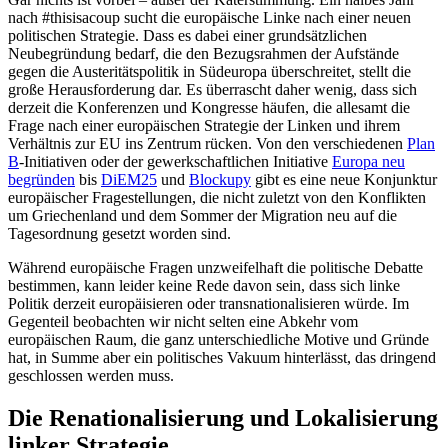
nach #thisisacoup sucht die europäische Linke nach einer neuen
politischen Strategie. Dass es dabei einer grundsätzlichen
Neubegründung bedarf, die den Bezugsrahmen der Aufstände
gegen die Austeritätspolitik in Südeuropa überschreitet, stellt die
große Herausforderung dar. Es überrascht daher wenig, dass sich
derzeit die Konferenzen und Kongresse häufen, die allesamt die
Frage nach einer europäischen Strategie der Linken und ihrem
Verhältnis zur EU ins Zentrum rücken. Von den verschiedenen
Plan
B
-Initiativen oder der gewerkschaftlichen Initiative
Europa neu
begründen
bis
DiEM25
und
Blockupy
gibt es eine neue Konjunktur
europäischer Fragestellungen, die nicht zuletzt von den Konflikten
um Griechenland und dem Sommer der Migration neu auf die
Tagesordnung gesetzt worden sind.
Während europäische Fragen unzweifelhaft die politische Debatte
bestimmen, kann leider keine Rede davon sein, dass sich linke
Politik derzeit europäisieren oder transnationalisieren würde. Im
Gegenteil beobachten wir nicht selten eine Abkehr vom
europäischen Raum, die ganz unterschiedliche Motive und Gründe
hat, in Summe aber ein politisches Vakuum hinterlässt, das dringend
geschlossen werden muss.
Die Renationalisierung und Lokalisierung
linker Strategie