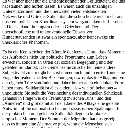
Es war aber nicht nur die Entschlossenheit der Geflüchteten, die uns
hat staunen und hoffen lassen. Es waren auch die unzähligen
UnterstützerInnen und die unerwartet vielen entstandenen
Netzwerke und Orte der Solidarität, die schon heute nicht mehr aus
unserem politischen Koordinatensystem wegzudenken sind – sei es
in Deutschland, in Ungarn oder in Griechenland. Der
unerschöpfliche und unkonventionelle Einsatz von
Hunderttausenden ist zwar ein spontanes, aber keineswegs ein
unerklärliches Phänomen.
Es ist ein Kennzeichen der Kämpfe der letzten Jahre, dass Momente
des Aufbruchs nicht um politische Programme zum Leben
erwachen, sondern an Orten der sozialen Begegnung und der
gelebten Solidarität. Das Gemeinsame zu schaffen, eine andere
Subjektivität zu ermöglichen, ist immer auch und in erster Linie eine
Frage der realen sozialen Beziehungen; etwas, das im Alltag und vor
der eigenen Türe stattfindet und daher immer auch eine lokale Form
haben muss. Solidarität ist alles andere als – wie oft behauptet –
unpolitisch: Sie stellt die Vereinzelung des individuellen Schicksals
genauso in Frage wie die Trennung zwischen „uns“ und den
„Anderen“ und gibt damit auf der Ebene des Alltags eine gelebte
Antwort auf die nationalistischen und rassistischen Spaltungen. In
der praktischen und gelebten Solidarität liegt ein konkretes
utopisches Moment. Der Sommer der Migration hat uns gezeigt,
dass es immer eine Alternative gibt, wenn die Menschen sich