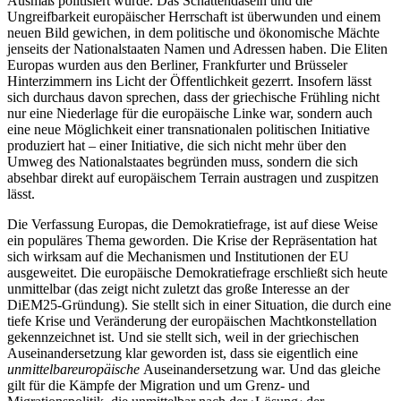
Ausmaß politisiert wurde. Das Schattendasein und die
Ungreifbarkeit europäischer Herrschaft ist überwunden und einem
neuen Bild gewichen, in dem politische und ökonomische Mächte
jenseits der Nationalstaaten Namen und Adressen haben. Die Eliten
Europas wurden aus den Berliner, Frankfurter und Brüsseler
Hinterzimmern ins Licht der Öffentlichkeit gezerrt. Insofern lässt
sich durchaus davon sprechen, dass der griechische Frühling nicht
nur eine Niederlage für die europäische Linke war, sondern auch
eine neue Möglichkeit einer transnationalen politischen Initiative
produziert hat – einer Initiative, die sich nicht mehr über den
Umweg des Nationalstaates begründen muss, sondern die sich
absehbar direkt auf europäischem Terrain austragen und zuspitzen
lässt.
Die Verfassung Europas, die Demokratiefrage, ist auf diese Weise
ein populäres Thema geworden. Die Krise der Repräsentation hat
sich wirksam auf die Mechanismen und Institutionen der EU
ausgeweitet. Die europäische Demokratiefrage erschließt sich heute
unmittelbar (das zeigt nicht zuletzt das große Interesse an der
DiEM25-Gründung). Sie stellt sich in einer Situation, die durch eine
tiefe Krise und Veränderung der europäischen Machtkonstellation
gekennzeichnet ist. Und sie stellt sich, weil in der griechischen
Auseinandersetzung klar geworden ist, dass sie eigentlich eine
unmittelbar
europäische
Auseinandersetzung war. Und das gleiche
gilt für die Kämpfe der Migration und um Grenz- und