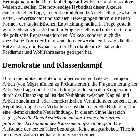
Bedingung, um die Demokratiefrage auf wirksame und innovative
Weisen zu stellen. Die notwendige Hybridität dieser Akteure
entspricht einer Lage, in der die traditionelle Arbeitsteilung zwischen
Partei, Gewerkschaft und sozialen Bewegungen durch die neuen
Formen der kapitalistischen Entwicklung radikal in Frage gestellt
wurde. Herausgefordert und in Frage gestellt wird dabei nicht nur
die politische Repräsentation des ›Volkes‹, sondern auch die
spezifische Form der Repräsentation der »Arbeiterklasse«, die die
Entwicklung und Expansion der Demokratie im Zeitalter des
Fordismus und Wohlfahrtstaates getragen hat.
Demokratie und Klassenkampf
Durch die politische Enteignung bedeutender Teile der heutigen
Arbeit (von MigrantInnen zu Prekarisierten), die Fragmentierung der
Arbeitsverträge und die Durchdringung der sozialen Kooperation
durch das Finanzkapital, ist das Verhältnis zwischen Kapital und
Arbeit zunehmend jeder demokratischen Vermittlung entzogen. Eine
Repolitisierung dieses Verhältnisses ist die materielle Bedingung für
eine ›demokratische Neuerfindung‹. In diesem Sinne lässt sich
sagen,
dass die Demokratiefrage mit der Frage einer neuen
politischen Artikulation des Klassenkampfes einhergeht
. Die
Aufstände der letzten Jahre benötigten keine ausgearbeitete Theorie,
um diesen Zusammenhang intuitiv zu erkennen.