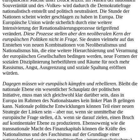
Souveränität und des ›Volkes‹ wird dadurch die Demokratiefrage
nationalistisch entstellt und politisch neutralisiert. Die Stunde der
Nationen scheint wieder geschlagen zu haben in Europa. Die
Europäische Union würde sicherlich durch eine weitere
Intensivierung der Renationalisierungsprozesse tiefgreifend
verändert.
Diese Prozesse stellen aber den neoliberalen Kern der
europäischen Politiken nicht in Frage.
Sie deuten vielmehr auf das
Entstehen von neuen Kombinationen von Neoliberalismus und
Nationalismus hin, die eine weitere Hierarchisierung und Verarmung
der europäischen Gesellschaften bedingen werden, neue Formen der
sozialen Disziplinierung herbeiführen und Räume für noch mehr
Rassismus, Angst, Ausgrenzung und soziale Spaltung eröffnen
würden.
Dagegen müssen wir europäisch kämpfen und rebellieren
. Bleibt die
nationale Ebene ein wesentlicher Schauplatz der politischen
Initiative, muss man sich gleichwohl klar darüber sein, dass in
Europa im Rahmen des Nationalstaates kein linker Plan B gelingen
kann. Nationale politische Entwicklungen können Teil einer neuen
Strategie der Linken sein – aber nur, wenn sie unmittelbar die
europäische Frage stellen, d.h. wenn sie darauf zielen, einen Bruch
auf kontinentaler Ebene zu produzieren. Ebensowenig wie die
transnationale Macht des Finanzkapitals können die Kräfte des
Nationalismus und des Faschismus auf der Grundlage einer
nationalen (und sogar einer traditionellen »internationalistischen«)