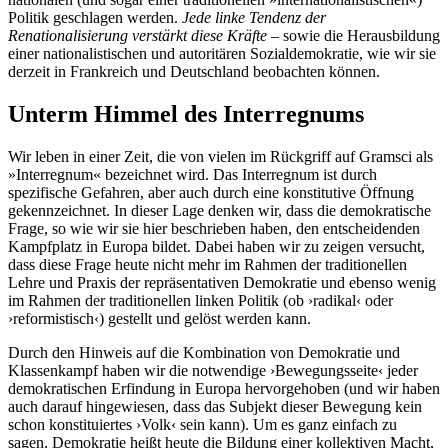
Politik geschlagen werden.
Jede linke Tendenz der
Renationalisierung verstärkt diese Kräfte
– sowie die Herausbildung
einer nationalistischen und autoritären Sozialdemokratie, wie wir sie
derzeit in Frankreich und Deutschland beobachten können.
Unterm Himmel des Interregnums
Wir leben in einer Zeit, die von vielen im Rückgriff auf Gramsci als
»Interregnum« bezeichnet wird. Das Interregnum ist durch
spezifische Gefahren, aber auch durch eine konstitutive Öffnung
gekennzeichnet. In dieser Lage denken wir, dass die demokratische
Frage, so wie wir sie hier beschrieben haben, den entscheidenden
Kampfplatz in Europa bildet. Dabei haben wir zu zeigen versucht,
dass diese Frage heute nicht mehr im Rahmen der traditionellen
Lehre und Praxis der repräsentativen Demokratie und ebenso wenig
im Rahmen der traditionellen linken Politik (ob ›radikal‹ oder
›reformistisch‹) gestellt und gelöst werden kann.
Durch den Hinweis auf die Kombination von Demokratie und
Klassenkampf haben wir die notwendige ›Bewegungsseite‹ jeder
demokratischen Erfindung in Europa hervorgehoben (und wir haben
auch darauf hingewiesen, dass das Subjekt dieser Bewegung kein
schon konstituiertes ›Volk‹ sein kann). Um es ganz einfach zu
sagen, Demokratie heißt heute die Bildung einer kollektiven Macht,