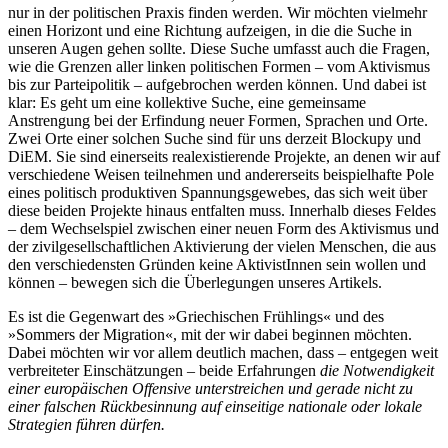
nur in der politischen Praxis finden werden. Wir möchten vielmehr
einen Horizont und eine Richtung aufzeigen, in die die Suche in
unseren Augen gehen sollte. Diese Suche umfasst auch die Fragen,
wie die Grenzen aller linken politischen Formen – vom Aktivismus
bis zur Parteipolitik – aufgebrochen werden können. Und dabei ist
klar: Es geht um eine kollektive Suche, eine gemeinsame
Anstrengung bei der Erfindung neuer Formen, Sprachen und Orte.
Zwei Orte einer solchen Suche sind für uns derzeit Blockupy und
DiEM. Sie sind einerseits realexistierende Projekte, an denen wir auf
verschiedene Weisen teilnehmen und andererseits beispielhafte Pole
eines politisch produktiven Spannungsgewebes, das sich weit über
diese beiden Projekte hinaus entfalten muss. Innerhalb dieses Feldes
– dem Wechselspiel zwischen einer neuen Form des Aktivismus und
der zivilgesellschaftlichen Aktivierung der vielen Menschen, die aus
den verschiedensten Gründen keine AktivistInnen sein wollen und
können – bewegen sich die Überlegungen unseres Artikels.
Es ist die Gegenwart des »Griechischen Frühlings« und des
»Sommers der Migration«, mit der wir dabei beginnen möchten.
Dabei möchten wir vor allem deutlich machen, dass – entgegen weit
verbreiteter Einschätzungen – beide Erfahrungen
die Notwendigkeit
einer europäischen Offensive unterstreichen und gerade nicht zu
einer falschen Rückbesinnung auf einseitige nationale oder lokale
Strategien führen dürfen.