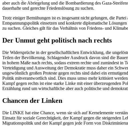
aber auch die Abriegelung und die Bombardierung des Gaza-Streifens mi
dauerhafte und gerechte Friedenslösung zu suchen.
Trotz einiger Bemühungen ist es insgesamt nicht gelungen, die Partei a
Entspannungspolitik einsetzen und konkrete diplomatische Lösungen 
zu suchen. Gleiches gilt für das Verhältnis von Friedens- und Kli
Der Unmut geht politisch nach rechts
Die Widersprüche in der gesellschaftlichen Entwicklung, die ungelös
Teilen der Bevölkerung. Schlagender Ausdruck davon sind die Bauern
in hohem Maße nach rechts, sodass extrem rechte und zumindest in T
Verteidigung und Ausweitung der Demokratie muss daher ein Schwerpu
ungewöhnlich großen Proteste gegen rechts sind dabei ein ermutigende
Politik mitverantwortlich sind. Dies muss umso mehr kritisiert werden,
Kampf gegen rechts ist eine starke Linke mit einer überzeugenden Po
Erzählung rund um wirtschaftliche aber auch politische und demokrati
Chancen der Linken
Die LINKE hat eine Chance, wenn sie sich auf Kernelemente verständ
Einsatz für soziale Gerechtigkeit, der Kampf gegen die steigenden L
Migrationspolitik und der Kampf gegen jede Form von Diskriminierun