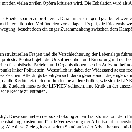
t den vielen zivilen Opfern kritisiert wird. Die Eskalation wird als A
ls Friedenspartei zu profilieren. Daran muss dringend gearbeitet werden
mit internationalen Verbündeten vorschlagen. Es gilt, die Friedensbe
mabewegung, besteht doch ein enger Zusammenhang zwischen dem Kampf 
ten strukturellen Fragen und die Verschlechterung der Lebenslage führ
proteste. Politisch geht die Unzufriedenheit und Empörung mit der he
eilen faschistische Parteien und Organisationen sich im Aufwind befi
nkt linker Politik sein. Wesentlich ist dabei der Widerstand gegen r
s Zeichen. Allerdings beteiligen sich daran gerade auch diejenigen, di
 da die Rechte letztlich nur durch eine andere Politik, wie sie die LIN
litik. Zugleich muss es der LINKEN gelingen, ihre Kritik an der unso
sche Rechte zu entfalten.
igt. Diese sind neben der sozial-ökologischen Transformation, dem F
ebenshaltungskosten und für die Verbesserung der Arbeits-und Lebensb
g. Alle diese Ziele gilt es aus dem Standpunkt der Arbeit heraus und