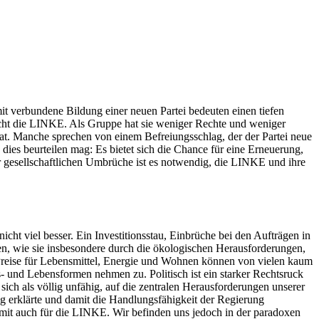
t verbundene Bildung einer neuen Partei bedeuten einen tiefen
wächt die LINKE. Als Gruppe hat sie weniger Rechte und weniger
hat. Manche sprechen von einem Befreiungsschlag, der der Partei neue
ies beurteilen mag: Es bietet sich die Chance für eine Erneuerung,
er gesellschaftlichen Umbrüche ist es notwendig, die LINKE und ihre
icht viel besser. Ein Investitionsstau, Einbrüche bei den Aufträgen in
gen, wie sie insbesondere durch die ökologischen Herausforderungen,
n Preise für Lebensmittel, Energie und Wohnen können von vielen kaum
 und Lebensformen nehmen zu. Politisch ist ein starker Rechtsruck
ich als völlig unfähig, auf die zentralen Herausforderungen unserer
g erklärte und damit die Handlungsfähigkeit der Regierung
damit auch für die LINKE. Wir befinden uns jedoch in der paradoxen