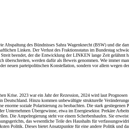
 Die Abspaltung des Bündnisses Sahra Wagenknecht (BSW) und die dami
schaftlichen Linken. Der Verlust des Fraktionsstatus im Bundestag sch
in Streit beendet, der die Entwicklung der LINKEN lange Zeit gelähmt 
tlich überschreiten, werden dafür als Beweis genommen. Wie immer man d
 der neuen parteipolitischen Konstellation, sondern vor allem wegen d
schen Krise. 2023 war ein Jahr der Rezession, 2024 wird laut Prognosen n
age in Deutschland. Hinzu kommen unbewältigte strukturelle Veränderun
 eine enorme soziale Polarisierung zu beobachten. Die stark gestiegene
der Unternehmen Übergewinne, etwa im Energiesektor. Prekäre Arbeits-
llen. Die Ampelregierung steht vor einem Scherbenhaufen. Sie erweist s
ngsgerichts, das wesentliche Teile des Haushalts für verfassungswidri
ksten Politik. Dieses bietet Ansatzpunkte für eine andere Politik und 