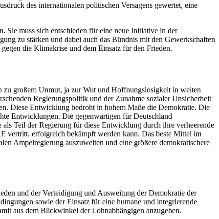
usdruck des internationalen politischen Versagens gewertet, eine
. Sie muss sich entschieden für eine neue Initiative in der
wegung zu stärken und dabei auch das Bündnis mit den Gewerkschaften
gegen die Klimakrise und dem Einsatz für den Frieden.
en zu großem Unmut, ja zur Wut und Hoffnungslosigkeit in weiten
rrschenden Regierungspolitik und der Zunahme sozialer Unsicherheit
nden. Diese Entwicklung bedroht in hohem Maße die Demokratie. Die
echte Entwicklungen. Die gegenwärtigen für Deutschland
e als Teil der Regierung für diese Entwicklung durch ihre verheerende
KE vertritt, erfolgreich bekämpft werden kann. Das beste Mittel im
zialen Ampelregierung auszuweiten und eine größere demokratischere
rieden und der Verteidigung und Ausweitung der Demokratie der
edingungen sowie der Einsatz für eine humane und integrierende
 damit aus dem Blickwinkel der Lohnabhängigen anzugehen.