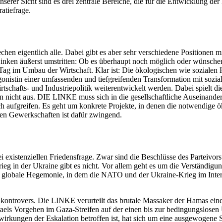
nserer Sicht sind es drei zentrale Bereiche, die für die Entwicklung de
ratiefrage.
hen eigentlich alle. Dabei gibt es aber sehr verschiedene Positionen 
inken äußerst umstritten: Ob es überhaupt noch möglich oder wünschen
en Tag im Umbau der Wirtschaft. Klar ist: Die ökologischen wie sozialen
istin einer umfassenden und tiefgreifenden Transformation mit soziali
tschafts- und Industriepolitik weiterentwickelt werden. Dabei spielt di
llein nicht aus. DIE LINKE muss sich in die gesellschaftliche Auseina
h aufgreifen. Es geht um konkrete Projekte, in denen die notwendige ö
n Gewerkschaften ist dafür zwingend.
tei existenziellen Friedensfrage. Zwar sind die Beschlüsse des Parteivo
eg in der Ukraine gibt es nicht. Vor allem geht es um die Verständig
globale Hegemonie, in dem die NATO und der Ukraine-Krieg im Interes
kontrovers. Die LINKE verurteilt das brutale Massaker der Hamas einde
raels Vorgehen im Gaza-Streifen auf der einen bis zur bedingungslosen 
swirkungen der Eskalation betroffen ist, hat sich um eine ausgewogene