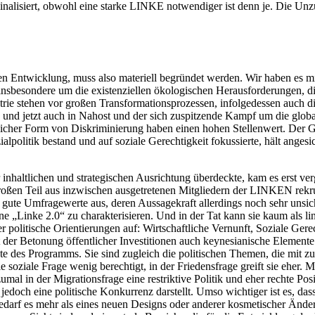
ginalisiert, obwohl eine starke LINKE notwendiger ist denn je. Die Unzuf
en Entwicklung, muss also materiell begründet werden. Wir haben es mit
 insbesondere um die existenziellen ökologischen Herausforderungen, 
ustrie stehen vor großen Transformationsprozessen, infolgedessen auch d
ne und jetzt auch in Nahost und der sich zuspitzende Kampf um die glo
licher Form von Diskriminierung haben einen hohen Stellenwert. Der
olitik bestand und auf soziale Gerechtigkeit fokussierte, hält angesic
 inhaltlichen und strategischen Ausrichtung überdeckte, kam es erst v
en Teil aus inzwischen ausgetretenen Mitgliedern der LINKEN rekrutier
e Umfragewerte aus, deren Aussagekraft allerdings noch sehr unsicher 
 „Linke 2.0“ zu charakterisieren. Und in der Tat kann sie kaum als li
olitische Orientierungen auf: Wirtschaftliche Vernunft, Soziale Gerecht
t der Betonung öffentlicher Investitionen auch keynesianische Elemente 
te des Programms. Sie sind zugleich die politischen Themen, die mit z
e soziale Frage wenig berechtigt, in der Friedensfrage greift sie eher.
mal in der Migrationsfrage eine restriktive Politik und eher rechte Posi
jedoch eine politische Konkurrenz darstellt. Umso wichtiger ist es, da
 bedarf es mehr als eines neuen Designs oder anderer kosmetischer Ände