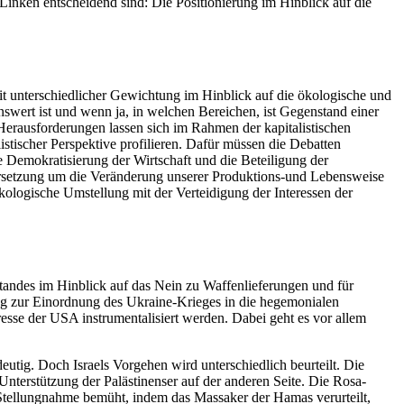
r Linken entscheidend sind: Die Positionierung im Hinblick auf die
mit unterschiedlicher Gewichtung im Hinblick auf die ökologische und
swert ist und wenn ja, in welchen Bereichen, ist Gegenstand einer
 Herausforderungen lassen sich im Rahmen der kapitalistischen
stischer Perspektive profilieren. Dafür müssen die Debatten
e Demokratisierung der Wirtschaft und die Beteiligung der
ndersetzung um die Veränderung unserer Produktions-und Lebensweise
kologische Umstellung mit der Verteidigung der Interessen der
rstandes im Hinblick auf das Nein zu Waffenlieferungen und für
ung zur Einordnung des Ukraine-Krieges in die hegemonialen
se der USA instrumentalisiert werden. Dabei geht es vor allem
utig. Doch Israels Vorgehen wird unterschiedlich beurteilt. Die
Unterstützung der Palästinenser auf der anderen Seite. Die Rosa-
 Stellungnahme bemüht, indem das Massaker der Hamas verurteilt,