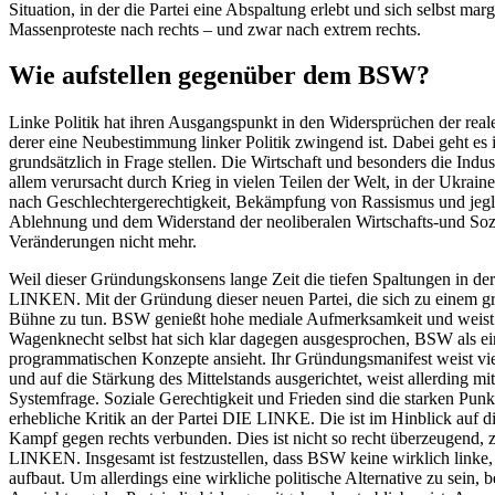
Situation, in der die Partei eine Abspaltung erlebt und sich selbst mar
Massenproteste nach rechts – und zwar nach extrem rechts.
Wie aufstellen gegenüber dem BSW?
Linke Politik hat ihren Ausgangspunkt in den Widersprüchen der real
derer eine Neubestimmung linker Politik zwingend ist. Dabei geht es
grundsätzlich in Frage stellen. Die Wirtschaft und besonders die Ind
allem verursacht durch Krieg in vielen Teilen der Welt, in der Ukrai
nach Geschlechtergerechtigkeit, Bekämpfung von Rassismus und jeg
Ablehnung und dem Widerstand der neoliberalen Wirtschafts-und Sozialp
Veränderungen nicht mehr.
Weil dieser Gründungskonsens lange Zeit die tiefen Spaltungen in der
LINKEN. Mit der Gründung dieser neuen Partei, die sich zu einem groß
Bühne zu tun. BSW genießt hohe mediale Aufmerksamkeit und weist gut
Wagenknecht selbst hat sich klar dagegen ausgesprochen, BSW als eine
programmatischen Konzepte ansieht. Ihr Gründungsmanifest weist vier p
und auf die Stärkung des Mittelstands ausgerichtet, weist allerding mi
Systemfrage. Soziale Gerechtigkeit und Frieden sind die starken Punk
erhebliche Kritik an der Partei DIE LINKE. Die ist im Hinblick auf di
Kampf gegen rechts verbunden. Dies ist nicht so recht überzeugend, zu
LINKEN. Insgesamt ist festzustellen, dass BSW keine wirklich linke, 
aufbaut. Um allerdings eine wirkliche politische Alternative zu sein,