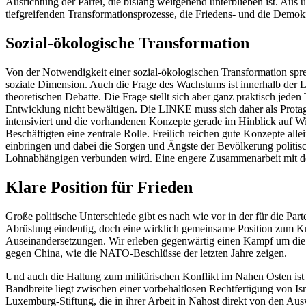
Ausrichtung der Partei, die bislang weitgehend unterblieben ist. Aus u
tiefgreifenden Transformationsprozesse, die Friedens- und die Demok
Sozial-ökologische Transformation
Von der Notwendigkeit einer sozial-ökologischen Transformation sprec
soziale Dimension. Auch die Frage des Wachstums ist innerhalb der L
theoretischen Debatte. Die Frage stellt sich aber ganz praktisch jed
Entwicklung nicht bewältigen. Die LINKE muss sich daher als Protagon
intensiviert und die vorhandenen Konzepte gerade im Hinblick auf Wir
Beschäftigten eine zentrale Rolle. Freilich reichen gute Konzepte a
einbringen und dabei die Sorgen und Ängste der Bevölkerung politisc
Lohnabhängigen verbunden wird. Eine engere Zusammenarbeit mit de
Klare Position für Frieden
Große politische Unterschiede gibt es nach wie vor in der für die Par
Abrüstung eindeutig, doch eine wirklich gemeinsame Position zum Kri
Auseinandersetzungen. Wir erleben gegenwärtig einen Kampf um die 
gegen China, wie die NATO-Beschlüsse der letzten Jahre zeigen.
Und auch die Haltung zum militärischen Konflikt im Nahen Osten ist 
Bandbreite liegt zwischen einer vorbehaltlosen Rechtfertigung von Is
Luxemburg-Stiftung, die in ihrer Arbeit in Nahost direkt von den Au