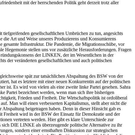
riedenheit mit der herrschenden Politik geht derzeit trotz aller
 tiefgreifenden gesellschaftlichen Umbrüchen zu tun, angesichts
die die Art und Weise unseres Produzierens und Konsumierens
ie gesamte Infrastruktur. Die Pandemie, die Migrationsschübe, vor
bale Hegemonie stellen uns vor zusätzliche Herausforderungen. Fragen
 Gründungskonsens der LINKEN, der im Wesentlichen in der
hts der veränderten gesellschaftlichen und auch politischen
ergleichsweise spät zur tatsächlichen Abspaltung des BSW von der
t, hat es letztere mit einer neuen Konkurrentin auf der politischen
ist. Es wird von vielen als eine zweite linke Partei gesehen. Sahra
nke Partei bezeichnet werden, wenn man sich ihre bisherigen
igkeit, Frieden und Freiheit. Die Wirtschaftspolitik ist ordoliberal
auf. Man will einen verbesserten Kapitalismus, stellt aber nicht die
ur Abspaltung beigetragen haben. Denn in dieser Hinsicht gab es
 Mit Freiheit wird in der BSW der Einsatz für Demokratie und der
tionen vertreten werden. Hier gibt es klare Unterschiede zur
ss sich DIE LINKE als überzeugende politische Alternative zu ihr
rungen, sondern einer ernsthaften Diskussion zur strategischen