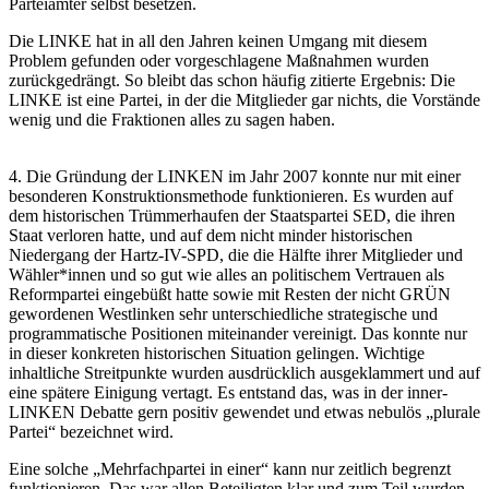
Parteiämter selbst besetzen.
Die LINKE hat in all den Jahren keinen Umgang mit diesem
Problem gefunden oder vorgeschlagene Maßnahmen wurden
zurückgedrängt. So bleibt das schon häufig zitierte Ergebnis: Die
LINKE ist eine Partei, in der die Mitglieder gar nichts, die Vorstände
wenig und die Fraktionen alles zu sagen haben.
4. Die Gründung der LINKEN im Jahr 2007 konnte nur mit einer
besonderen Konstruktionsmethode funktionieren. Es wurden auf
dem historischen Trümmerhaufen der Staatspartei SED, die ihren
Staat verloren hatte, und auf dem nicht minder historischen
Niedergang der Hartz-IV-SPD, die die Hälfte ihrer Mitglieder und
Wähler*innen und so gut wie alles an politischem Vertrauen als
Reformpartei eingebüßt hatte sowie mit Resten der nicht GRÜN
gewordenen Westlinken sehr unterschiedliche strategische und
programmatische Positionen miteinander vereinigt. Das konnte nur
in dieser konkreten historischen Situation gelingen. Wichtige
inhaltliche Streitpunkte wurden ausdrücklich ausgeklammert und auf
eine spätere Einigung vertagt. Es entstand das, was in der inner-
LINKEN Debatte gern positiv gewendet und etwas nebulös „plurale
Partei“ bezeichnet wird.
Eine solche „Mehrfachpartei in einer“ kann nur zeitlich begrenzt
funktionieren. Das war allen Beteiligten klar und zum Teil wurden