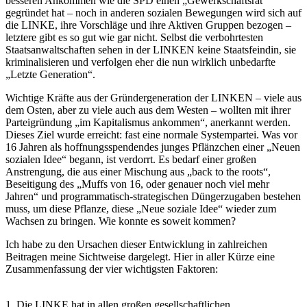
besseren Ankommen wie die SPD einen „Gewerkschaftsrat“
gegründet hat – noch in anderen sozialen Bewegungen wird sich auf
die LINKE, ihre Vorschläge und ihre Aktiven Gruppen bezogen –
letztere gibt es so gut wie gar nicht. Selbst die verbohrtesten
Staatsanwaltschaften sehen in der LINKEN keine Staatsfeindin, sie
kriminalisieren und verfolgen eher die nun wirklich unbedarfte
„Letzte Generation“.
Wichtige Kräfte aus der Gründergeneration der LINKEN – viele aus
dem Osten, aber zu viele auch aus dem Westen – wollten mit ihrer
Parteigründung „im Kapitalismus ankommen“, anerkannt werden.
Dieses Ziel wurde erreicht: fast eine normale Systempartei. Was vor
16 Jahren als hoffnungsspendendes junges Pflänzchen einer „Neuen
sozialen Idee“ begann, ist verdorrt. Es bedarf einer großen
Anstrengung, die aus einer Mischung aus „back to the roots“,
Beseitigung des „Muffs von 16, oder genauer noch viel mehr
Jahren“ und programmatisch-strategischen Düngerzugaben bestehen
muss, um diese Pflanze, diese „Neue soziale Idee“ wieder zum
Wachsen zu bringen. Wie konnte es soweit kommen?
Ich habe zu den Ursachen dieser Entwicklung in zahlreichen
Beitragen meine Sichtweise dargelegt. Hier in aller Kürze eine
Zusammenfassung der vier wichtigsten Faktoren:
1. Die LINKE hat in allen großen gesellschaftlichen