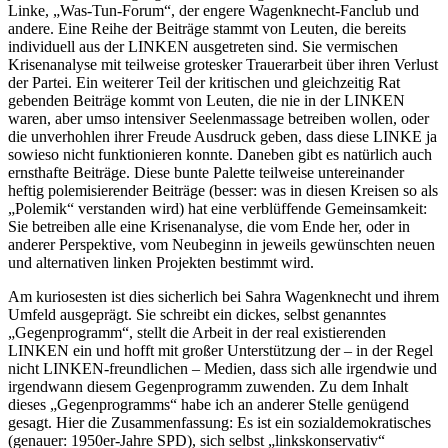
Linke, „Was-Tun-Forum“, der engere Wagenknecht-Fanclub und
andere. Eine Reihe der Beiträge stammt von Leuten, die bereits
individuell aus der LINKEN ausgetreten sind. Sie vermischen
Krisenanalyse mit teilweise grotesker Trauerarbeit über ihren Verlust
der Partei. Ein weiterer Teil der kritischen und gleichzeitig Rat
gebenden Beiträge kommt von Leuten, die nie in der LINKEN
waren, aber umso intensiver Seelenmassage betreiben wollen, oder
die unverhohlen ihrer Freude Ausdruck geben, dass diese LINKE ja
sowieso nicht funktionieren konnte. Daneben gibt es natürlich auch
ernsthafte Beiträge. Diese bunte Palette teilweise untereinander
heftig polemisierender Beiträge (besser: was in diesen Kreisen so als
„Polemik“ verstanden wird) hat eine verblüffende Gemeinsamkeit:
Sie betreiben alle eine Krisenanalyse, die vom Ende her, oder in
anderer Perspektive, vom Neubeginn in jeweils gewünschten neuen
und alternativen linken Projekten bestimmt wird.
Am kuriosesten ist dies sicherlich bei Sahra Wagenknecht und ihrem
Umfeld ausgeprägt. Sie schreibt ein dickes, selbst genanntes
„Gegenprogramm“, stellt die Arbeit in der real existierenden
LINKEN ein und hofft mit großer Unterstützung der – in der Regel
nicht LINKEN-freundlichen – Medien, dass sich alle irgendwie und
irgendwann diesem Gegenprogramm zuwenden. Zu dem Inhalt
dieses „Gegenprogramms“ habe ich an anderer Stelle genügend
gesagt. Hier die Zusammenfassung: Es ist ein sozialdemokratisches
(genauer: 1950er-Jahre SPD), sich selbst „linkskonservativ“