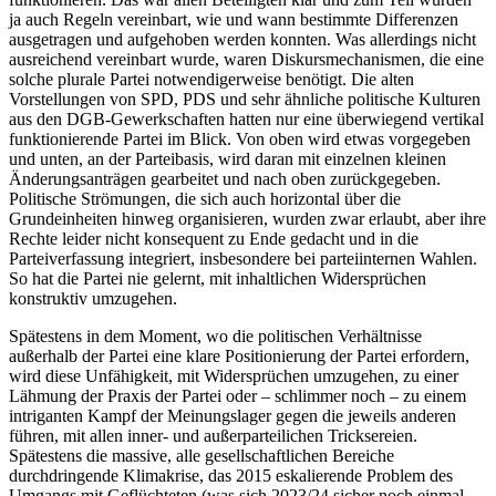
ja auch Regeln vereinbart, wie und wann bestimmte Differenzen
ausgetragen und aufgehoben werden konnten. Was allerdings nicht
ausreichend vereinbart wurde, waren Diskursmechanismen, die eine
solche plurale Partei notwendigerweise benötigt. Die alten
Vorstellungen von SPD, PDS und sehr ähnliche politische Kulturen
aus den DGB-Gewerkschaften hatten nur eine überwiegend vertikal
funktionierende Partei im Blick. Von oben wird etwas vorgegeben
und unten, an der Parteibasis, wird daran mit einzelnen kleinen
Änderungsanträgen gearbeitet und nach oben zurückgegeben.
Politische Strömungen, die sich auch horizontal über die
Grundeinheiten hinweg organisieren, wurden zwar erlaubt, aber ihre
Rechte leider nicht konsequent zu Ende gedacht und in die
Parteiverfassung integriert, insbesondere bei parteiinternen Wahlen.
So hat die Partei nie gelernt, mit inhaltlichen Widersprüchen
konstruktiv umzugehen.
Spätestens in dem Moment, wo die politischen Verhältnisse
außerhalb der Partei eine klare Positionierung der Partei erfordern,
wird diese Unfähigkeit, mit Widersprüchen umzugehen, zu einer
Lähmung der Praxis der Partei oder – schlimmer noch – zu einem
intriganten Kampf der Meinungslager gegen die jeweils anderen
führen, mit allen inner- und außerparteilichen Tricksereien.
Spätestens die massive, alle gesellschaftlichen Bereiche
durchdringende Klimakrise, das 2015 eskalierende Problem des
Umgangs mit Geflüchteten (was sich 2023/24 sicher noch einmal