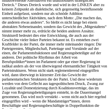
hinausweisende Alternativen ein unauflösbares strategisches
Dreieck.“ Dieses Dreieck wurde und wird in der LINKEN aber zu
keinem Zeitpunkt als dialektische, sich gegenseitig beeinflussende
Einheit aufgefasst, sondern nur als schnöde Addition
unterschiedlicher Aktivitäten, nach dem Motto: „Die machen das,
die anderen etwas anderes“. So bleibt es nicht lange bei einem
abstrakten Nebeneinander, sondern das Gewicht des „Mitgestaltens“
nimmt immer mehr zu, erdrückt die beiden anderen Ansätze.
Strukturell bedeutet dies eine Entwicklung, die auch aus der
Geschichte vieler linker Parteien bekannt ist. Es entstehen zwei
Kraftfelder in der Partei, die immer mehr miteinander ringen: Die
Parteigremien, Mitgliedschaft, Parteitage und Vorstände auf der
einen, die Parlamentsfraktionen und Regierungsbeteiligte auf der
anderen. Der politische Rhythmus der Arbeit von
Berufspolitiker*innen im Parlament oder gar einer Regierung ist
radikal anders als der von überwiegend ehrenamtlicher Tätigkeit von
Parteistrukturen. Wenn nicht stark reglementierend eingegriffen
wird, dann überwiegt in kürzester Zeit das Gewicht der
parlamentarischen Strukturen die der Partei. Und diese wiederum
werden von dem Geflecht aus tagespolitischem Druck, Zwang zur
Loyalität und Domestizierung durch Koalitionsverträge, das im
Zuge von Regierungsbeteiligungen entsteht, in die Dauermangel
genommen. Das wird noch verstärkt – wenn nicht auch hier regelnd
eingegriffen wird – wenn die Mandatsträger*innen, deren
Beschäftigte und Regierungsbeschäftigte in Doppelfunktion die