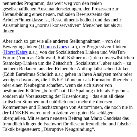
nennendes Programm, das weit weg von den realen
gesellschaftlichen Auseinandersetzungen, den Prozessen zur
Herausbildung eines neuen, radikalen Bewusstseins der
Arbeiter*innenklasse ist, Ressentiments bedient und das mehr
Ausstrahlung zu „normal-konservativen“ Menschen hat als zu
linken.
Aber auch so gut wie alle anderen Stellungnahmen – von der
Bewegungslinken (
Thomas Goes
u.a.), der Progressiven Linken
(
Horst Kahrs
u.a.), von der Sozialistischen Linken und WasTun-
Forum (Andreas Grünwald, Ralf Krämer u.a.), den unverwüstlichen
Stamokap-Linken um die Zeitschrift „Sozialismus“, aber auch – zu
meinem Bedauern aus den Reihen der Antikapitalistischen Linken
(Edith Bartelmus-Scholich u.a.) gehen in ihren Analysen mehr oder
weniger davon aus, die LINKE könne nur als Formation überleben
oder einen Neubeginn schaffen, wenn sie sich zuvor von
bestimmten Kräften „befreit“ hat. Die Spaltung nicht als Ergebnis,
sondern als Voraussetzung der Krisenlösung – das eint all diese
kritischen Stimmen und natürlich noch mehr die diversen
Kommentare und Einschätzungen von Autor*innen, die noch nie in
der LINKEN waren und trotzdem von guten Ratschlägen
überquellen. Mit seinem neuesten Beitrag hat Mario Candeias das
freundlich klingende Fachwort für diese unfreundliche und falsche
Taktik beigesteuert: „Disruptive Neugründung“.