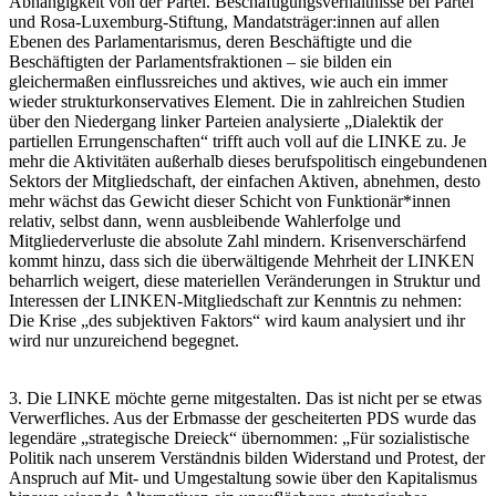
Abhängigkeit von der Partei. Beschäftigungsverhältnisse bei Partei
und Rosa-Luxemburg-Stiftung, Mandatsträger:innen auf allen
Ebenen des Parlamentarismus, deren Beschäftigte und die
Beschäftigten der Parlamentsfraktionen – sie bilden ein
gleichermaßen einflussreiches und aktives, wie auch ein immer
wieder strukturkonservatives Element. Die in zahlreichen Studien
über den Niedergang linker Parteien analysierte „Dialektik der
partiellen Errungenschaften“ trifft auch voll auf die LINKE zu. Je
mehr die Aktivitäten außerhalb dieses berufspolitisch eingebundenen
Sektors der Mitgliedschaft, der einfachen Aktiven, abnehmen, desto
mehr wächst das Gewicht dieser Schicht von Funktionär*innen
relativ, selbst dann, wenn ausbleibende Wahlerfolge und
Mitgliederverluste die absolute Zahl mindern. Krisenverschärfend
kommt hinzu, dass sich die überwältigende Mehrheit der LINKEN
beharrlich weigert, diese materiellen Veränderungen in Struktur und
Interessen der LINKEN-Mitgliedschaft zur Kenntnis zu nehmen:
Die Krise „des subjektiven Faktors“ wird kaum analysiert und ihr
wird nur unzureichend begegnet.
3. Die LINKE möchte gerne mitgestalten. Das ist nicht per se etwas
Verwerfliches. Aus der Erbmasse der gescheiterten PDS wurde das
legendäre „strategische Dreieck“ übernommen: „Für sozialistische
Politik nach unserem Verständnis bilden Widerstand und Protest, der
Anspruch auf Mit- und Umgestaltung sowie über den Kapitalismus