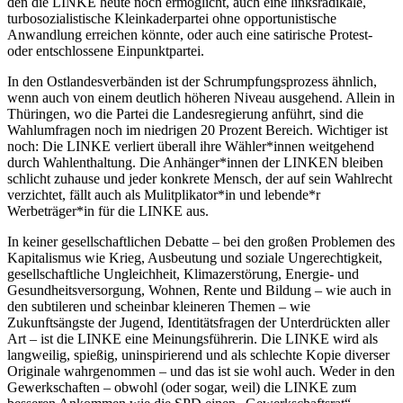
den die LINKE heute noch ermöglicht, auch eine linksradikale,
turbosozialistische Kleinkaderpartei ohne opportunistische
Anwandlung erreichen könnte, oder auch eine satirische Protest-
oder entschlossene Einpunktpartei.
In den Ostlandesverbänden ist der Schrumpfungsprozess ähnlich,
wenn auch von einem deutlich höheren Niveau ausgehend. Allein in
Thüringen, wo die Partei die Landesregierung anführt, sind die
Wahlumfragen noch im niedrigen 20 Prozent Bereich. Wichtiger ist
noch: Die LINKE verliert überall ihre Wähler*innen weitgehend
durch Wahlenthaltung. Die Anhänger*innen der LINKEN bleiben
schlicht zuhause und jeder konkrete Mensch, der auf sein Wahlrecht
verzichtet, fällt auch als Mulitplikator*in und lebende*r
Werbeträger*in für die LINKE aus.
In keiner gesellschaftlichen Debatte – bei den großen Problemen des
Kapitalismus wie Krieg, Ausbeutung und soziale Ungerechtigkeit,
gesellschaftliche Ungleichheit, Klimazerstörung, Energie- und
Gesundheitsversorgung, Wohnen, Rente und Bildung – wie auch in
den subtileren und scheinbar kleineren Themen – wie
Zukunftsängste der Jugend, Identitätsfragen der Unterdrückten aller
Art – ist die LINKE eine Meinungsführerin. Die LINKE wird als
langweilig, spießig, uninspirierend und als schlechte Kopie diverser
Originale wahrgenommen – und das ist sie wohl auch. Weder in den
Gewerkschaften – obwohl (oder sogar, weil) die LINKE zum