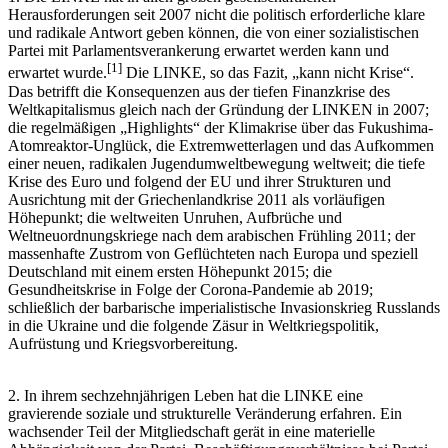
Herausforderungen seit 2007 nicht die politisch erforderliche klare
und radikale Antwort geben können, die von einer sozialistischen
Partei mit Parlamentsverankerung erwartet werden kann und
[
1
]
erwartet wurde.
Die LINKE, so das Fazit, „kann nicht Krise“.
Das betrifft die Konsequenzen aus der tiefen Finanzkrise des
Weltkapitalismus gleich nach der Gründung der LINKEN in 2007;
die regelmäßigen „Highlights“ der Klimakrise über das Fukushima-
Atomreaktor-Unglück, die Extremwetterlagen und das Aufkommen
einer neuen, radikalen Jugendumweltbewegung weltweit; die tiefe
Krise des Euro und folgend der EU und ihrer Strukturen und
Ausrichtung mit der Griechenlandkrise 2011 als vorläufigen
Höhepunkt; die weltweiten Unruhen, Aufbrüche und
Weltneuordnungskriege nach dem arabischen Frühling 2011; der
massenhafte Zustrom von Geflüchteten nach Europa und speziell
Deutschland mit einem ersten Höhepunkt 2015; die
Gesundheitskrise in Folge der Corona-Pandemie ab 2019;
schließlich der barbarische imperialistische Invasionskrieg Russlands
in die Ukraine und die folgende Zäsur in Weltkriegspolitik,
Aufrüstung und Kriegsvorbereitung.
2. In ihrem sechzehnjährigen Leben hat die LINKE eine
gravierende soziale und strukturelle Veränderung erfahren. Ein
wachsender Teil der Mitgliedschaft gerät in eine materielle