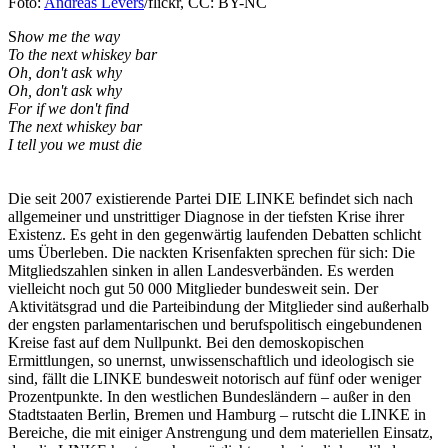
Foto:
Andreas Levers
/flickr, CC: BY-NC
S
how me the way
To the next whiskey bar
Oh, don't ask why
Oh, don't ask why
For if we don't find
The next whiskey bar
I tell you we must die
Die seit 2007 existierende Partei DIE LINKE befindet sich nach
allgemeiner und unstrittiger Diagnose in der tiefsten Krise ihrer
Existenz. Es geht in den gegenwärtig laufenden Debatten schlicht
ums Überleben. Die nackten Krisenfakten sprechen für sich: Die
Mitgliedszahlen sinken in allen Landesverbänden. Es werden
vielleicht noch gut 50 000 Mitglieder bundesweit sein. Der
Aktivitätsgrad und die Parteibindung der Mitglieder sind außerhalb
der engsten parlamentarischen und berufspolitisch eingebundenen
Kreise fast auf dem Nullpunkt. Bei den demoskopischen
Ermittlungen, so unernst, unwissenschaftlich und ideologisch sie
sind, fällt die LINKE bundesweit notorisch auf fünf oder weniger
Prozentpunkte. In den westlichen Bundesländern – außer in den
Stadtstaaten Berlin, Bremen und Hamburg – rutscht die LINKE in
Bereiche, die mit einiger Anstrengung und dem materiellen Einsatz,