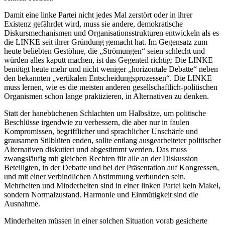
Damit eine linke Partei nicht jedes Mal zerstört oder in ihrer
Existenz gefährdet wird, muss sie andere, demokratische
Diskursmechanismen und Organisationsstrukturen entwickeln als es
die LINKE seit ihrer Gründung gemacht hat. Im Gegensatz zum
heute beliebten Gestöhne, die „Strömungen“ seien schlecht und
würden alles kaputt machen, ist das Gegenteil richtig: Die LINKE
benötigt heute mehr und nicht weniger „horizontale Debatte“ neben
den bekannten „vertikalen Entscheidungsprozessen“. Die LINKE
muss lernen, wie es die meisten anderen gesellschaftlich-politischen
Organismen schon lange praktizieren, in Alternativen zu denken.
Statt der hanebüchenen Schlachten um Halbsätze, um politische
Beschlüsse irgendwie zu verbessern, die aber nur in faulen
Kompromissen, begrifflicher und sprachlicher Unschärfe und
grausamen Stilblüten enden, sollte entlang ausgearbeiteter politischer
Alternativen diskutiert und abgestimmt werden. Das muss
zwangsläufig mit gleichen Rechten für alle an der Diskussion
Beteiligten, in der Debatte und bei der Präsentation auf Kongressen,
und mit einer verbindlichen Abstimmung verbunden sein.
Mehrheiten und Minderheiten sind in einer linken Partei kein Makel,
sondern Normalzustand. Harmonie und Einmütigkeit sind die
Ausnahme.
Minderheiten müssen in einer solchen Situation vorab gesicherte