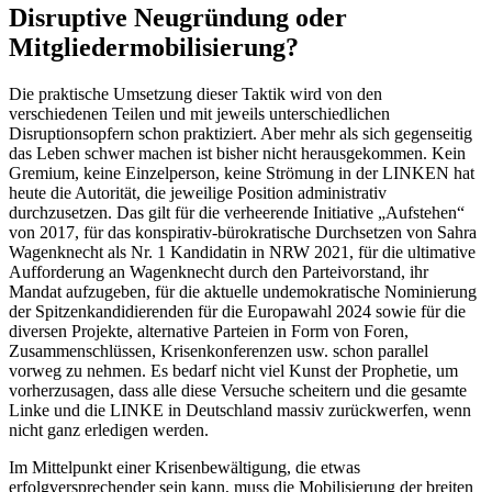
Disruptive Neugründung oder
Mitgliedermobilisierung?
Die praktische Umsetzung dieser Taktik wird von den
verschiedenen Teilen und mit jeweils unterschiedlichen
Disruptionsopfern schon praktiziert. Aber mehr als sich gegenseitig
das Leben schwer machen ist bisher nicht herausgekommen. Kein
Gremium, keine Einzelperson, keine Strömung in der LINKEN hat
heute die Autorität, die jeweilige Position administrativ
durchzusetzen. Das gilt für die verheerende Initiative „Aufstehen“
von 2017, für das konspirativ-bürokratische Durchsetzen von Sahra
Wagenknecht als Nr. 1 Kandidatin in NRW 2021, für die ultimative
Aufforderung an Wagenknecht durch den Parteivorstand, ihr
Mandat aufzugeben, für die aktuelle undemokratische Nominierung
der Spitzenkandidierenden für die Europawahl 2024 sowie für die
diversen Projekte, alternative Parteien in Form von Foren,
Zusammenschlüssen, Krisenkonferenzen usw. schon parallel
vorweg zu nehmen. Es bedarf nicht viel Kunst der Prophetie, um
vorherzusagen, dass alle diese Versuche scheitern und die gesamte
Linke und die LINKE in Deutschland massiv zurückwerfen, wenn
nicht ganz erledigen werden.
Im Mittelpunkt einer Krisenbewältigung, die etwas
erfolgversprechender sein kann, muss die Mobilisierung der breiten