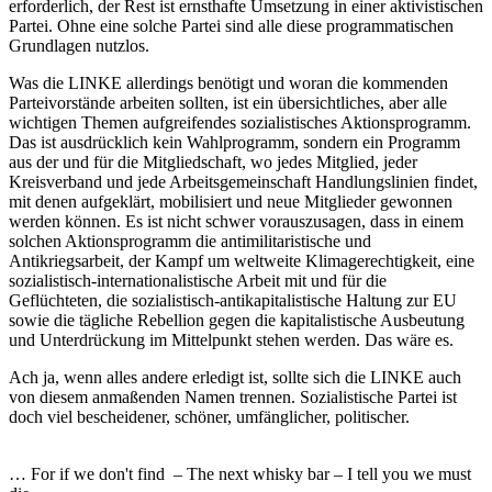
erforderlich, der Rest ist ernsthafte Umsetzung in einer aktivistischen
Partei. Ohne eine solche Partei sind alle diese programmatischen
Grundlagen nutzlos.
Was die LINKE allerdings benötigt und woran die kommenden
Parteivorstände arbeiten sollten, ist ein übersichtliches, aber alle
wichtigen Themen aufgreifendes sozialistisches Aktionsprogramm.
Das ist ausdrücklich kein Wahlprogramm, sondern ein Programm
aus der und für die Mitgliedschaft, wo jedes Mitglied, jeder
Kreisverband und jede Arbeitsgemeinschaft Handlungslinien findet,
mit denen aufgeklärt, mobilisiert und neue Mitglieder gewonnen
werden können. Es ist nicht schwer vorauszusagen, dass in einem
solchen Aktionsprogramm die antimilitaristische und
Antikriegsarbeit, der Kampf um weltweite Klimagerechtigkeit, eine
sozialistisch-internationalistische Arbeit mit und für die
Geflüchteten, die sozialistisch-antikapitalistische Haltung zur EU
sowie die tägliche Rebellion gegen die kapitalistische Ausbeutung
und Unterdrückung im Mittelpunkt stehen werden. Das wäre es.
Ach ja, wenn alles andere erledigt ist, sollte sich die LINKE auch
von diesem anmaßenden Namen trennen. Sozialistische Partei ist
doch viel bescheidener, schöner, umfänglicher, politischer.
… For if we don't find – The next whisky bar – I tell you we must