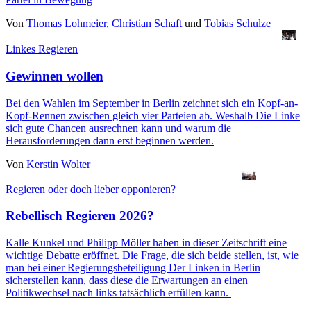
Von
Thomas Lohmeier
,
Christian Schaft
und
Tobias Schulze
Linkes Regieren
Gewinnen wollen
Bei den Wahlen im September in Berlin zeichnet sich ein Kopf-an-
Kopf-Rennen zwischen gleich vier Parteien ab. Weshalb Die Linke
sich gute Chancen ausrechnen kann und warum die
Herausforderungen dann erst beginnen werden.
Von
Kerstin Wolter
Regieren oder doch lieber opponieren?
Rebellisch Regieren 2026?
Kalle Kunkel
und
Philipp Möller
haben in dieser Zeitschrift eine
wichtige Debatte eröffnet. Die Frage, die sich beide stellen, ist, wie
man bei einer Regierungsbeteiligung Der Linken in Berlin
sicherstellen kann, dass diese die Erwartungen an einen
Politikwechsel nach links tatsächlich erfüllen kann.