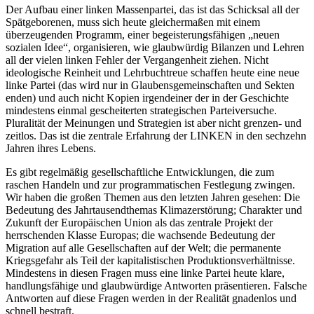
Der Aufbau einer linken Massenpartei, das ist das Schicksal all der
Spätgeborenen, muss sich heute gleichermaßen mit einem
überzeugenden Programm, einer begeisterungsfähigen „neuen
sozialen Idee“, organisieren, wie glaubwürdig Bilanzen und Lehren
all der vielen linken Fehler der Vergangenheit ziehen. Nicht
ideologische Reinheit und Lehrbuchtreue schaffen heute eine neue
linke Partei (das wird nur in Glaubensgemeinschaften und Sekten
enden) und auch nicht Kopien irgendeiner der in der Geschichte
mindestens einmal gescheiterten strategischen Parteiversuche.
Pluralität der Meinungen und Strategien ist aber nicht grenzen- und
zeitlos. Das ist die zentrale Erfahrung der LINKEN in den sechzehn
Jahren ihres Lebens.
Es gibt regelmäßig gesellschaftliche Entwicklungen, die zum
raschen Handeln und zur programmatischen Festlegung zwingen.
Wir haben die großen Themen aus den letzten Jahren gesehen: Die
Bedeutung des Jahrtausendthemas Klimazerstörung; Charakter und
Zukunft der Europäischen Union als das zentrale Projekt der
herrschenden Klasse Europas; die wachsende Bedeutung der
Migration auf alle Gesellschaften auf der Welt; die permanente
Kriegsgefahr als Teil der kapitalistischen Produktionsverhältnisse.
Mindestens in diesen Fragen muss eine linke Partei heute klare,
handlungsfähige und glaubwürdige Antworten präsentieren. Falsche
Antworten auf diese Fragen werden in der Realität gnadenlos und
schnell bestraft.