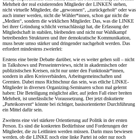
Mehrheit der real existierenden Mitglieder der LINKEN stehen,
nicht virtuelle Mitglieder, die „gewonnen“, „zurückgeholt“ oder was
auch immer werden, nicht die Wähler*innen, schon gar nicht die
„Medien“, sondern die wirklichen Mitglieder. Das, was die LINKE
bei ihrer Gründung schlicht vernachlässigt hat, die Erfassung der
Mitgliedschaft in stabilen, bleibenden und nicht nur Wahlkampf
betreibenden Strukturen und ihre demokratische Kommunikation,
muss heute umso stärker und dringender nachgeholt werden. Das
erfordert mindestens zweierlei:
Erstens eine breite Debatte darüber, wie es weiter gehen soll – nicht
in Talkshows und Presseinterviews, nicht in akademischen oder
publizistischen Kreisen, nicht nur unter den Funktionär*innen,
sondern in allen Kreisverbänden, Arbeitsgemeinschaften und
Gremien. Dabei muss Richtschnur das sein, was etliche LINKE-
Mitglieder in diversen Organizing-Seminaren schon mal gelernt
haben: Die Beteiligung möglichst aller, auf jeden Fall einer breiten
Mehrheit, ist unerlässliche Voraussetzung. Der jetzt diskutierte
„Parteikonvent“ könnte bei richtiger, basisorientierter Durchführung
ein Mittel dafür sein.
Zweitens eine viel stärkere Orientierung auf Politik in der ersten
Person. Es sind die konkreten Bedürfnisse und Forderungen der
Mitglieder, die zu Leitlinien werden müssen. Darin muss bewiesen
werden, ob die LINKE noch eine linke Partei ist oder nur noch