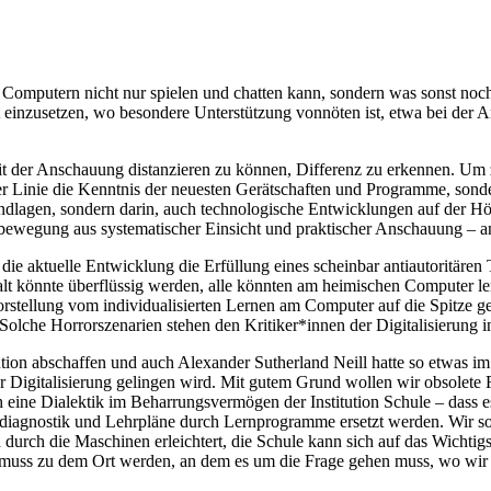
 Computern nicht nur spielen und chatten kann, sondern was sonst noch
rt einzusetzen, wo besondere Unterstützung vonnöten ist, etwa bei der
eit der Anschauung distanzieren zu können, Differenz zu erkennen. Um 
r Linie die Kenntnis der neuesten Gerätschaften und Programme, sonder
undlagen, sondern darin, auch technologische Entwicklungen auf der H
elbewegung aus systematischer Einsicht und praktischer Anschauung – a
die aktuelle Entwicklung die Erfüllung eines scheinbar antiautoritären 
alt könnte überflüssig werden, alle könnten am heimischen Computer l
 Vorstellung vom individualisierten Lernen am Computer auf die Spitze g
Solche Horrorszenarien stehen den Kritiker*innen der Digitalisierung 
itution abschaffen und auch Alexander Sutherland Neill hatte so etwas 
r Digitalisierung gelingen wird. Mit gutem Grund wollen wir obsolete 
h eine Dialektik im Beharrungsvermögen der Institution Schule – dass e
agnostik und Lehrpläne durch Lernprogramme ersetzt werden. Wir sollte
durch die Maschinen erleichtert, die Schule kann sich auf das Wichtigst
ule muss zu dem Ort werden, an dem es um die Frage gehen muss, wo wi