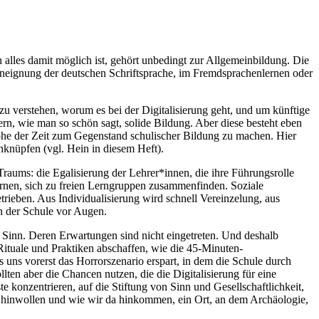
 alles damit möglich ist, gehört unbedingt zur Allgemeinbildung. Die
 Aneignung der deutschen Schriftsprache, im Fremdsprachenlernen oder
zu verstehen, worum es bei der Digitalisierung geht, und um künftige
n, wie man so schön sagt, solide Bildung. Aber diese besteht eben
öhe der Zeit zum Gegenstand schulischer Bildung zu machen. Hier
nknüpfen (vgl. Hein in diesem Heft).
Traums: die Egalisierung der Lehrer*innen, die ihre Führungsrolle
ernen, sich zu freien Lerngruppen zusammenfinden. Soziale
etrieben. Aus Individualisierung wird schnell Vereinzelung, aus
in der Schule vor Augen.
im Sinn. Deren Erwartungen sind nicht eingetreten. Und deshalb
Rituale und Praktiken abschaffen, wie die 45-Minuten-
s uns vorerst das Horrorszenario erspart, in dem die Schule durch
n aber die Chancen nutzen, die die Digitalisierung für eine
e konzentrieren, auf die Stiftung von Sinn und Gesellschaftlichkeit,
r hinwollen und wie wir da hinkommen, ein Ort, an dem Archäologie,