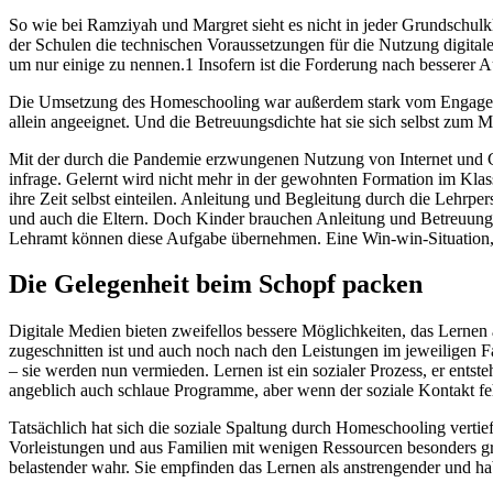
So wie bei Ramziyah und Margret sieht es nicht in jeder Grundschulkl
der Schulen die technischen Voraussetzungen für die Nutzung digita
um nur einige zu nennen.1 Insofern ist die Forderung nach besserer Au
Die Umsetzung des Homeschooling war außerdem stark vom Engagemen
allein angeeignet. Und die Betreuungsdichte hat sie sich selbst zum 
Mit der durch die Pandemie erzwungenen Nutzung von Internet und Com
infrage. Gelernt wird nicht mehr in der gewohnten Formation im Kla
ihre Zeit selbst einteilen. Anleitung und Begleitung durch die Lehr
und auch die Eltern. Doch Kinder brauchen Anleitung und Betreuung. 
Lehramt können diese Aufgabe übernehmen. Eine Win-win-Situation, wi
Die Gelegenheit beim Schopf packen
Digitale Medien bieten zweifellos bessere Möglichkeiten, das Lernen
zugeschnitten ist und auch noch nach den Leistungen im jeweiligen F
– sie werden nun vermieden. Lernen ist ein sozialer Prozess, er ent
angeblich auch schlaue Programme, aber wenn der soziale Kontakt feh
Tatsächlich hat sich die soziale Spaltung durch Homeschooling vertie
Vorleistungen und aus Familien mit wenigen Ressourcen besonders gr
belastender wahr. Sie empfinden das Lernen als anstrengender und ha