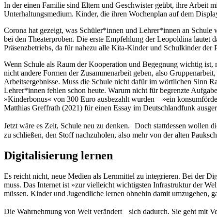
In der einen Familie sind Eltern und Geschwister geübt, ihre Arbeit m
Unterhaltungsmedium. Kinder, die ihren Wochenplan auf dem Display
Corona hat gezeigt, was Schüler*innen und Lehrer*innen an Schule wi
bei den Theaterproben. Die erste Empfehlung der Leopoldina lautet
Präsenzbetriebs, da für nahezu alle Kita-Kinder und Schulkinder der Pr
Wenn Schule als Raum der Kooperation und Begegnung wichtig ist, m
nicht andere Formen der Zusammenarbeit geben, also Gruppenarbeit, P
Arbeitsergebnisse. Muss die Schule nicht dafür im wörtlichen Sinn R
Lehrer*innen fehlen schon heute. Warum nicht für begrenzte Aufgaben
»Kinderbonus« von 300 Euro ausbezahlt wurden – »ein konsumfördernd
Matthias Greffrath (2021) für einen Essay im Deutschlandfunk ausger
Jetzt wäre es Zeit, Schule neu zu denken. Doch stattdessen wollen di
zu schließen, den Stoff nachzuholen, also mehr von der alten Pauksch
Digitalisierung lernen
Es reicht nicht, neue Medien als Lernmittel zu integrieren. Bei der 
muss. Das Internet ist »zur vielleicht wichtigsten Infrastruktur der 
müssen. Kinder und Jugendliche lernen ohnehin damit umzugehen, ga
Die Wahrnehmung von Welt verändert sich dadurch. Sie geht mit Verl