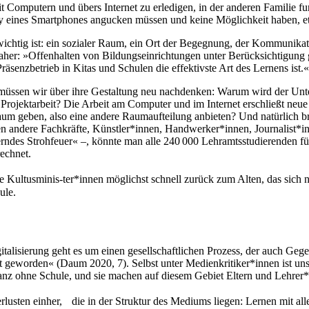
it Computern und übers Internet zu erledigen, in der anderen Familie fu
 eines Smartphones angucken müssen und keine Möglichkeit haben, etw
chtig ist: ein sozialer Raum, ein Ort der Begegnung, der Kommunikatio
 daher: »Offenhalten von Bildungseinrichtungen unter Berücksichtigu
äsenzbetrieb in Kitas und Schulen die effektivste Art des Lernens ist.«
üssen wir über ihre Gestaltung neu nachdenken: Warum wird der Unter
rojektarbeit? Die Arbeit am Computer und im Internet erschließt neue
aum geben, also eine andere Raumaufteilung anbieten? Und natürlich br
 andere Fachkräfte, Künstler*innen, Handwerker*innen, Journalist*inne
es Strohfeuer« –, könnte man alle 240 000 Lehramtsstudierenden für e
echnet.
e Kultusminis-ter*innen möglichst schnell zurück zum Alten, das sich 
ule.
Digitalisierung geht es um einen gesellschaftlichen Prozess, der auch G
Welt geworden« (Daum 2020, 7). Selbst unter Medienkritiker*innen ist u
nz ohne Schule, und sie machen auf diesem Gebiet Eltern und Lehrer*
usten einher, die in der Struktur des Mediums liegen: Lernen mit al