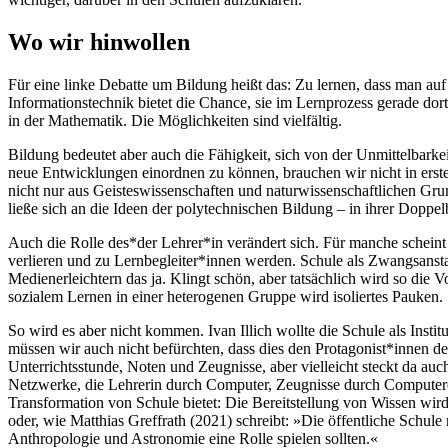
Wo wir hinwollen
Für eine linke Debatte um Bildung heißt das: Zu lernen, dass man auf
Informationstechnik bietet die Chance, sie im Lernprozess gerade do
in der Mathematik. Die Möglichkeiten sind vielfältig.
Bildung bedeutet aber auch die Fähigkeit, sich von der Unmittelbark
neue Entwicklungen einordnen zu können, brauchen wir nicht in erste
nicht nur aus Geisteswissenschaften und naturwissenschaftlichen Gr
ließe sich an die Ideen der polytechnischen Bildung – in ihrer Dopp
Auch die Rolle des*der Lehrer*in verändert sich. Für manche scheint 
verlieren und zu Lernbegleiter*innen werden. Schule als Zwangsanst
Medien
erleichtern das ja. Klingt schön, aber tatsächlich wird so die
sozialem Lernen in einer heterogenen Gruppe wird isoliertes Pauken. 
So wird es aber nicht kommen. Ivan Illich wollte die Schule als Inst
müssen wir auch nicht befürchten, dass dies den Protagonist*innen de
Unterrichtsstunde, Noten und Zeugnisse, aber vielleicht steckt da auc
Netzwerke, die Lehrerin durch Computer, Zeugnisse durch Computerdi
Transformation von Schule bietet: Die Bereitstellung von Wissen wird 
oder, wie Matthias Greffrath (2021) schreibt: »Die öffentliche Sch
Anthropologie und Astronomie eine Rolle spielen sollten.«