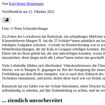
Von
Karl-Heinz Heinemann
Veröffentlicht am
12. Oktober 2021
Foto: © Petra Schneider/Imago
Zu Zeiten des Lockdowns hat Ramziyah, ein zehnjähriges Mädchen aus
Klassenlehrerin Margret N. hat die 25 Schüler*innen pünktlich um hal
erledigten Aufgaben schicken. »Gerade im Homeschooling war es wicht
Wetterbeobachtungen, die die Kids in Gruppen erledigen konnten. Ihr wa
Eltern mit ins Boot geholt hat, die nun mitverfolgen konnten, woran
einzurichten, denn längst nicht alle Lehrer*innen haben das geschafft.
Viele Lehrkräfte fühlten sich überfordert: Videokonferenzen, die Üb
Woche, wie es Margret N. gegangen ist. Bei der Aneignung der neuen 
Fortbildung aus dem Boden stampfen, wie es nach dem Abbruch des Prä
Techniken einzulassen, und jenen, denen diese nach wie vor fremd, unh
Ramziyah hat ein Tablet von der Schule bekommen, einen Drucker habe
selbstständig zu arbeiten, auf ihre Zeiteinteilung zu achten, und sie
... ziemlich unvorbereitet