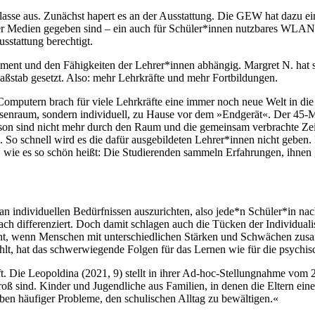
asse aus. Zunächst hapert es an der Ausstattung. Die GEW hat dazu ein
ler Medien gegeben sind – ein auch für Schüler*innen nutzbares WLAN,
sstattung berechtigt.
t und den Fähigkeiten der Lehrer*innen abhängig. Margret N. hat s
Maßstab gesetzt. Also: mehr Lehrkräfte und mehr Fortbildungen.
putern brach für viele Lehrkräfte eine immer noch neue Welt in die Sc
ssenraum, sondern individuell, zu Hause vor dem »Endgerät«. Der 45-M
person sind nicht mehr durch den Raum und die gemeinsam verbrachte Z
So schnell wird es die dafür ausgebildeten Lehrer*innen nicht geben. 
e es so schön heißt: Die Studierenden sammeln Erfahrungen, ihnen geli
 an individuellen Bedürfnissen auszurichten, also jede*n Schüler*in n
ach differenziert. Doch damit schlagen auch die Tücken der Individua
steht, wenn Menschen mit unterschiedlichen Stärken und Schwächen zusa
lt, hat das schwerwiegende Folgen für das Lernen wie für die psychis
ft. Die Leopoldina (2021, 9) stellt in ihrer Ad-hoc-Stellungnahme vom 
oß sind. Kinder und Jugendliche aus Familien, in denen die Eltern ei
ben häufiger Probleme, den schulischen Alltag zu bewältigen.«