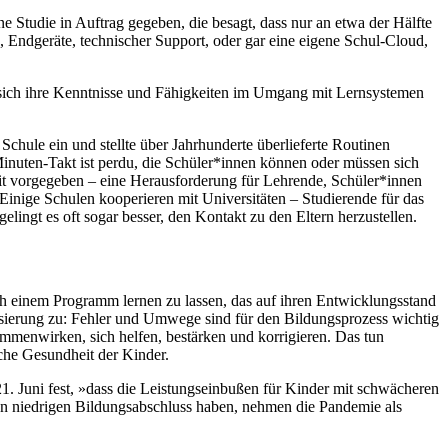
e Studie in Auftrag gegeben, die besagt, dass nur an etwa der Hälfte
 Endgeräte, technischer Support, oder gar eine eigene Schul-Cloud,
ich ihre Kenntnisse und Fähigkeiten im Umgang mit Lernsystemen
hule ein und stellte über Jahrhunderte überlieferte Routinen
inuten-Takt ist perdu, die Schüler*innen können oder müssen sich
eit vorgegeben – eine Herausforderung für Lehrende, Schüler*innen
Einige Schulen kooperieren mit Universitäten – Studierende für das
ngt es oft sogar besser, den Kontakt zu den Eltern herzustellen.
ach einem Programm lernen zu lassen, das auf ihren Entwicklungsstand
lisierung zu: Fehler und Umwege sind für den Bildungsprozess wichtig
mmenwirken, sich helfen, bestärken und korrigieren. Das tun
che Gesundheit der Kinder.
21. Juni fest, »dass die Leistungseinbußen für Kinder mit schwächeren
nen niedrigen Bildungsabschluss haben, nehmen die Pandemie als