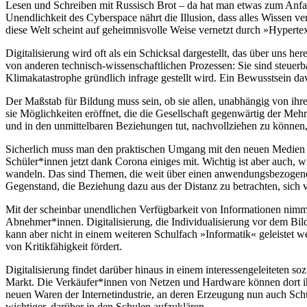
Lesen und Schreiben mit Russisch Brot – da hat man etwas zum Anfass
Unendlichkeit des Cyberspace nährt die Illusion, dass alles Wissen ve
diese Welt scheint auf geheimnisvolle Weise vernetzt durch »Hypertex
Digitalisierung wird oft als ein Schicksal dargestellt, das über uns he
von anderen technisch-wissenschaftlichen Prozessen: Sie sind steuerba
Klimakatastrophe gründlich infrage gestellt wird. Ein Bewusstsein da
Der Maßstab für Bildung muss sein, ob sie allen, unabhängig von ihrer
sie Möglichkeiten eröffnet, die die Gesellschaft gegenwärtig der Meh
und in den unmittelbaren Beziehungen tut, nachvollziehen zu können
Sicherlich muss man den praktischen Umgang mit den neuen Medien er
Schüler*innen jetzt dank Corona einiges mit. Wichtig ist aber auch,
wandeln. Das sind Themen, die weit über einen anwendungsbezogenen In
Gegenstand, die Beziehung dazu aus der Distanz zu betrachten, sich v
Mit der scheinbar unendlichen Verfügbarkeit von Informationen nimmt
Abnehmer*innen. Digitalisierung, die Individualisierung vor dem Bilds
kann aber nicht in einem weiteren Schulfach »Informatik« geleistet we
von Kritikfähigkeit fördert.
Digitalisierung findet darüber hinaus in einem interessengeleiteten 
Markt. Die Verkäufer*innen von Netzen und Hardware können dort ih
neuen Waren der Internetindustrie, an deren Erzeugung nun auch Sch
wichtiger, darüber in den Schulen aufzuklären.