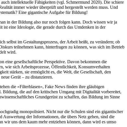
auch intellektuelle Fähigkeiten (vgl. Schmermund 2020). Die schiere
en Realität immer wieder überprüft und hergestellt werden muss. Und
ystematik? Eine gigantische Aufgabe für Bildung!
em man in der Bildung also nur noch folgen kann. Doch wissen wir ja
it ist eine Ideologie, die gerade durch das Umdenken in der
ich selbst im Gestaltungsprozess, der Arbeit heißt, zu verändern; ob
 Diskurs teilnehmen kann, hinterfragen zu können, was sich im Betrieb
elt wird.
hon eine gesellschaftliche Perspektive. Davon bekommen die
n, wie sich Arbeitsprozesse, Öffentlichkeit, Konsumverhalten
t stärken, sie ermöglicht es, die Welt, die Gesellschaft, den
 neue Gerät – zu distanzieren.
tehen die »Filterblasen«, Fake News finden ihre gläubigen
 Bildung, die auf den kritischen Umgang mit Digitalität vorbereitet,
achwissenschaftliches Grundgerüst zu schaffen, das Bildung im Sinne
ochgradig monopolisiert. Nicht nur die Schulen sind ein gigantischer
Auswertung der Informationen, die übers Netz gehen, sind die
Wenn wir uns dem kaum mehr entziehen können, dann wird es umso