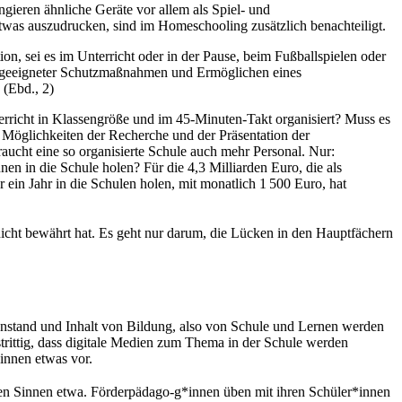
ngieren ähnliche Geräte vor allem als Spiel- und
as auszudrucken, sind im Homeschooling zusätzlich benachteiligt.
n, sei es im Unterricht oder in der Pause, beim Fußballspielen oder
ng geeigneter Schutzmaßnahmen und Ermöglichen eines
 (Ebd., 2)
richt in Klassengröße und im 45-Minuten-Takt organisiert? Muss es
 Möglichkeiten der Recherche und der Präsentation der
aucht eine so organisierte Schule auch mehr Personal. Nur:
n in die Schule holen? Für die 4,3 Milliarden Euro, die als
in Jahr in die Schulen holen, mit monatlich 1 500 Euro, hat
nicht bewährt hat. Es geht nur darum, die Lücken in den Hauptfächern
egenstand und Inhalt von Bildung, also von Schule und Lernen werden
nstrittig, dass digitale Medien zum Thema in der Schule werden
innen etwas vor.
len Sinnen etwa. Förderpädago-g*innen üben mit ihren Schüler*innen