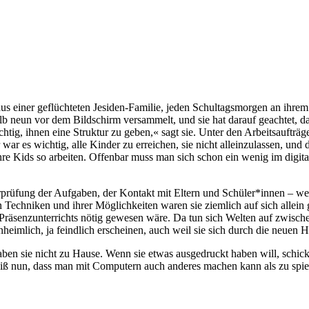
 einer geflüchteten Jesiden-Familie, jeden Schultagsmorgen an ihrem T
b neun vor dem Bildschirm versammelt, und sie hat darauf geachtet, das
ig, ihnen eine Struktur zu geben,« sagt sie. Unter den Arbeitsaufträ
r es wichtig, alle Kinder zu erreichen, sie nicht alleinzulassen, und da
 ihre Kids so arbeiten. Offenbar muss man sich schon ein wenig im di
erprüfung der Aufgaben, der Kontakt mit Eltern und Schüler*innen – we
Techniken und ihrer Möglichkeiten waren sie ziemlich auf sich allein g
senzunterrichts nötig gewesen wäre. Da tun sich Welten auf zwischen 
eimlich, ja feindlich erscheinen, auch weil sie sich durch die neuen H
n sie nicht zu Hause. Wenn sie etwas ausgedruckt haben will, schickt 
 weiß nun, dass man mit Computern auch anderes machen kann als zu spie