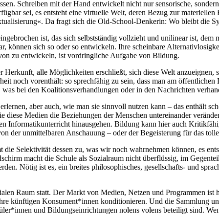
en. Schreiben mit der Hand entwickelt nicht nur sensorische, sondern 
rfügbar sei, es entsteht eine virtuelle Welt, deren Bezug zur materiell
tualisierung«. Da fragt sich die Old-School-Denkerin: Wo bleibt die S
reingebrochen ist, das sich selbstständig vollzieht und unilinear ist, d
r, können sich so oder so entwickeln. Ihre scheinbare Alternativlosigke
von zu entwickeln, ist vordringliche Aufgabe von Bildung.
 Herkunft, alle Möglichkeiten erschließt, sich diese Welt anzueignen, s
rheit noch vorenthält: so sprechfähig zu sein, dass man am öffentlichen
, was bei den Koalitionsverhandlungen oder in den Nachrichten verhand
lernen, aber auch, wie man sie sinnvoll nutzen kann – das enthält sc
 wie diese Medien die Beziehungen der Menschen untereinander veränder
formatikunterricht hinausgehen. Bildung kann hier auch Kritikfähigkei
on der unmittelbaren Anschauung – oder der Begeisterung für das tolle
 die Selektivität dessen zu, was wir noch wahrnehmen können, es ents
chirm macht die Schule als Sozialraum nicht überflüssig, im Gegenteil.
rden. Nötig ist es, ein breites philosophisches, gesellschafts- und spr
sozialen Raum statt. Der Markt von Medien, Netzen und Programmen ist h
re künftigen Konsument*innen konditionieren. Und die Sammlung und 
üler*innen und Bildungseinrichtungen nolens volens beteiligt sind. 