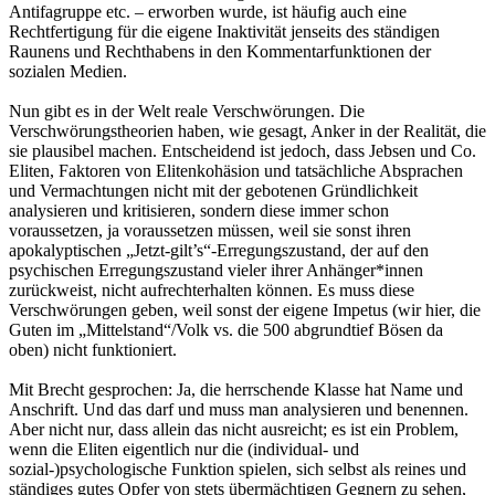
Antifagruppe etc. – erworben wurde, ist häufig auch eine
Rechtfertigung für die eigene Inaktivität jenseits des ständigen
Raunens und Rechthabens in den Kommentarfunktionen der
sozialen Medien.
Nun gibt es in der Welt reale Verschwörungen. Die
Verschwörungstheorien haben, wie gesagt, Anker in der Realität, die
sie plausibel machen. Entscheidend ist jedoch, dass Jebsen und Co.
Eliten, Faktoren von Elitenkohäsion und tatsächliche Absprachen
und Vermachtungen nicht mit der gebotenen Gründlichkeit
analysieren und kritisieren, sondern diese immer schon
voraussetzen, ja voraussetzen müssen, weil sie sonst ihren
apokalyptischen „Jetzt-gilt’s“-Erregungszustand, der auf den
psychischen Erregungszustand vieler ihrer Anhänger*innen
zurückweist, nicht aufrechterhalten können. Es muss diese
Verschwörungen geben, weil sonst der eigene Impetus (wir hier, die
Guten im „Mittelstand“/Volk vs. die 500 abgrundtief Bösen da
oben) nicht funktioniert.
Mit Brecht gesprochen: Ja, die herrschende Klasse hat Name und
Anschrift. Und das darf und muss man analysieren und benennen.
Aber nicht nur, dass allein das nicht ausreicht; es ist ein Problem,
wenn die Eliten eigentlich nur die (individual- und
sozial-)psychologische Funktion spielen, sich selbst als reines und
ständiges gutes Opfer von stets übermächtigen Gegnern zu sehen,