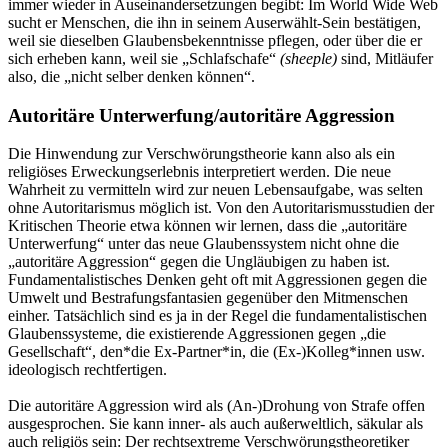
immer wieder in Auseinandersetzungen begibt: Im World Wide Web
sucht er Menschen, die ihn in seinem Auserwählt-Sein bestätigen,
weil sie dieselben Glaubensbekenntnisse pflegen, oder über die er
sich erheben kann, weil sie „Schlafschafe“
(sheeple)
sind, Mitläufer
also, die „nicht selber denken können“.
Autoritäre Unterwerfung/autoritäre Aggression
Die Hinwendung zur Verschwörungstheorie kann also als ein
religiöses Erweckungserlebnis interpretiert werden. Die neue
Wahrheit zu vermitteln wird zur neuen Lebensaufgabe, was selten
ohne Autoritarismus möglich ist. Von den Autoritarismusstudien der
Kritischen Theorie etwa können wir lernen, dass die „autoritäre
Unterwerfung“ unter das neue Glaubenssystem nicht ohne die
„autoritäre Aggression“ gegen die Ungläubigen zu haben ist.
Fundamentalistisches Denken geht oft mit Aggressionen gegen die
Umwelt und Bestrafungsfantasien gegenüber den Mitmenschen
einher. Tatsächlich sind es ja in der Regel die fundamentalistischen
Glaubenssysteme, die existierende Aggressionen gegen „die
Gesellschaft“, den*die Ex-Partner*in, die (Ex-)Kolleg*innen usw.
ideologisch rechtfertigen.
Die autoritäre Aggression wird als (An-)Drohung von Strafe offen
ausgesprochen. Sie kann inner- als auch außerweltlich, säkular als
auch religiös sein: Der rechtsextreme Verschwörungstheoretiker