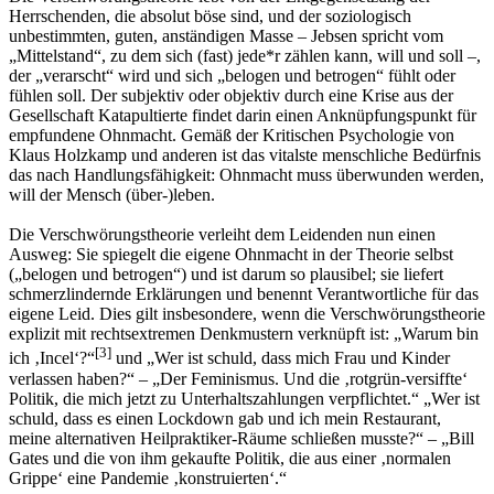
Herrschenden, die absolut böse sind, und der soziologisch
unbestimmten, guten, anständigen Masse – Jebsen spricht vom
„Mittelstand“, zu dem sich (fast) jede*r zählen kann, will und soll –,
der „verarscht“ wird und sich „belogen und betrogen“ fühlt oder
fühlen soll. Der subjektiv oder objektiv durch eine Krise aus der
Gesellschaft Katapultierte findet darin einen Anknüpfungspunkt für
empfundene Ohnmacht. Gemäß der Kritischen Psychologie von
Klaus Holzkamp und anderen ist das vitalste menschliche Bedürfnis
das nach Handlungsfähigkeit: Ohnmacht muss überwunden werden,
will der Mensch (über-)leben.
Die Verschwörungstheorie verleiht dem Leidenden nun einen
Ausweg: Sie spiegelt die eigene Ohnmacht in der Theorie selbst
(„belogen und betrogen“) und ist darum so plausibel; sie liefert
schmerzlindernde Erklärungen und benennt Verantwortliche für das
eigene Leid. Dies gilt insbesondere, wenn die Verschwörungstheorie
explizit mit rechtsextremen Denkmustern verknüpft ist: „Warum bin
[
3
]
ich ‚Incel‘?“
und „Wer ist schuld, dass mich Frau und Kinder
verlassen haben?“ – „Der Feminismus. Und die ‚rotgrün-versiffte‘
Politik, die mich jetzt zu Unterhaltszahlungen verpflichtet.“ „Wer ist
schuld, dass es einen Lockdown gab und ich mein Restaurant,
meine alternativen Heilpraktiker-Räume schließen musste?“ – „Bill
Gates und die von ihm gekaufte Politik, die aus einer ‚normalen
Grippe‘ eine Pandemie ‚konstruierten‘.“