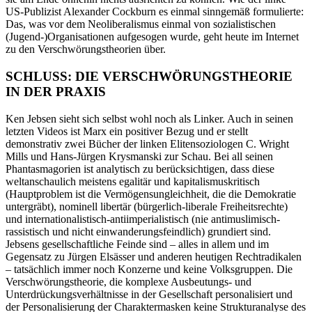
US-Publizist Alexander Cockburn es einmal sinngemäß formulierte:
Das, was vor dem Neoliberalismus einmal von sozialistischen
(Jugend-)Organisationen aufgesogen wurde, geht heute im Internet
zu den Verschwörungstheorien über.
SCHLUSS: DIE VERSCHWÖRUNGSTHEORIE
IN DER PRAXIS
Ken Jebsen sieht sich selbst wohl noch als Linker. Auch in seinen
letzten Videos ist Marx ein positiver Bezug und er stellt
demonstrativ zwei Bücher der linken Elitensoziologen C. Wright
Mills und Hans-Jürgen Krysmanski zur Schau. Bei all seinen
Phantasmagorien ist analytisch zu berücksichtigen, dass diese
weltanschaulich meistens egalitär und kapitalismuskritisch
(Hauptproblem ist die Vermögensungleichheit, die die Demokratie
untergräbt), nominell libertär (bürgerlich-liberale Freiheitsrechte)
und internationalistisch-antiimperialistisch (nie antimuslimisch-
rassistisch und nicht einwanderungsfeindlich) grundiert sind.
Jebsens gesellschaftliche Feinde sind – alles in allem und im
Gegensatz zu Jürgen Elsässer und anderen heutigen Rechtradikalen
– tatsächlich immer noch Konzerne und keine Volksgruppen. Die
Verschwörungstheorie, die komplexe Ausbeutungs- und
Unterdrückungsverhältnisse in der Gesellschaft personalisiert und
der Personalisierung der Charaktermasken keine Strukturanalyse des