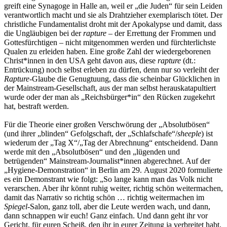
greift eine Synagoge in Halle an, weil er „die Juden“ für sein Leiden
verantwortlich macht und sie als Drahtzieher exemplarisch tötet. Der
christliche Fundamentalist droht mit der Apokalypse und damit, dass
die Ungläubigen bei der
rapture
– der Errettung der Frommen und
Gottesfürchtigen – nicht mitgenommen werden und fürchterlichste
Qualen zu erleiden haben. Eine große Zahl der wiedergeborenen
Christ*innen in den USA geht davon aus, diese
rapture
(dt.:
Entrückung) noch selbst erleben zu dürfen, denn nur so verleiht der
Rapture
-Glaube die Genugtuung, dass die scheinbar Glücklichen in
der Mainstream-Gesellschaft, aus der man selbst herauskatapultiert
wurde oder der man als „Reichsbürger*in“ den Rücken zugekehrt
hat, bestraft werden.
Für die Theorie einer großen Verschwörung der „Absolutbösen“
(und ihrer „blinden“ Gefolgschaft, der „Schlafschafe“/
sheeple
) ist
wiederum der „Tag X“/„Tag der Abrechnung“ entscheidend. Dann
werde mit den „Absolutbösen“ und den „lügenden und
betrügenden“ Mainstream-Journalist*innen abgerechnet. Auf der
„Hygiene-Demonstration“ in Berlin am 29. August 2020 formulierte
es ein Demonstrant wie folgt: „So lange kann man das Volk nicht
verarschen. Aber ihr könnt ruhig weiter, richtig schön weitermachen,
damit das Narrativ so richtig schön … richtig weitermachen im
Spiegel
-Salon, ganz toll, aber die Leute werden wach, und dann,
dann schnappen wir euch! Ganz einfach. Und dann geht ihr vor
Gericht, für euren Scheiß, den ihr in eurer Zeitung ja verbreitet habt,