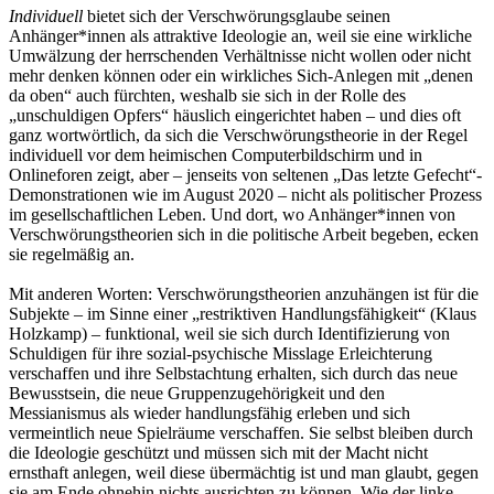
Individuell
bietet sich der Verschwörungsglaube seinen
Anhänger*innen als attraktive Ideologie an, weil sie eine wirkliche
Umwälzung der herrschenden Verhältnisse nicht wollen oder nicht
mehr denken können oder ein wirkliches Sich-Anlegen mit „denen
da oben“ auch fürchten, weshalb sie sich in der Rolle des
„unschuldigen Opfers“ häuslich eingerichtet haben – und dies oft
ganz wortwörtlich, da sich die Verschwörungstheorie in der Regel
individuell vor dem heimischen Computerbildschirm und in
Onlineforen zeigt, aber – jenseits von seltenen „Das letzte Gefecht“-
Demonstrationen wie im August 2020 – nicht als politischer Prozess
im gesellschaftlichen Leben. Und dort, wo Anhänger*innen von
Verschwörungstheorien sich in die politische Arbeit begeben, ecken
sie regelmäßig an.
Mit anderen Worten: Verschwörungstheorien anzuhängen ist für die
Subjekte – im Sinne einer „restriktiven Handlungsfähigkeit“ (Klaus
Holzkamp) – funktional, weil sie sich durch Identifizierung von
Schuldigen für ihre sozial-psychische Misslage Erleichterung
verschaffen und ihre Selbstachtung erhalten, sich durch das neue
Bewusstsein, die neue Gruppenzugehörigkeit und den
Messianismus als wieder handlungsfähig erleben und sich
vermeintlich neue Spielräume verschaffen. Sie selbst bleiben durch
die Ideologie geschützt und müssen sich mit der Macht nicht
ernsthaft anlegen, weil diese übermächtig ist und man glaubt, gegen
sie am Ende ohnehin nichts ausrichten zu können. Wie der linke