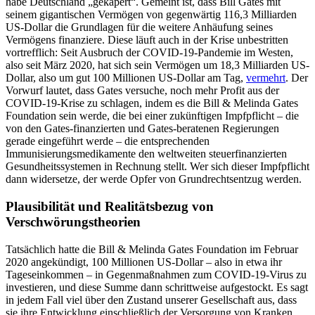
habe Deutschland „gekapert“. Gemeint ist, dass Bill Gates mit
seinem gigantischen Vermögen von gegenwärtig 116,3 Milliarden
US-Dollar die Grundlagen für die weitere Anhäufung seines
Vermögens finanziere. Diese läuft auch in der Krise unbestritten
vortrefflich: Seit Ausbruch der COVID-19-Pandemie im Westen,
also seit März 2020, hat sich sein Vermögen um 18,3 Milliarden US-
Dollar, also um gut 100 Millionen US-Dollar am Tag,
vermehrt
. Der
Vorwurf lautet, dass Gates versuche, noch mehr Profit aus der
COVID-19-Krise zu schlagen, indem es die Bill & Melinda Gates
Foundation sein werde, die bei einer zukünftigen Impfpflicht – die
von den Gates-finanzierten und Gates-beratenen Regierungen
gerade eingeführt werde – die entsprechenden
Immunisierungsmedikamente den weltweiten steuerfinanzierten
Gesundheitssystemen in Rechnung stellt. Wer sich dieser Impfpflicht
dann widersetze, der werde Opfer von Grundrechtsentzug werden.
Plausibilität und Realitätsbezug von
Verschwörungstheorien
Tatsächlich hatte die Bill & Melinda Gates Foundation im Februar
2020 angekündigt, 100 Millionen US-Dollar – also in etwa ihr
Tageseinkommen – in Gegenmaßnahmen zum COVID-19-Virus zu
investieren, und diese Summe dann schrittweise aufgestockt. Es sagt
in jedem Fall viel über den Zustand unserer Gesellschaft aus, dass
sie ihre Entwicklung einschließlich der Versorgung von Kranken