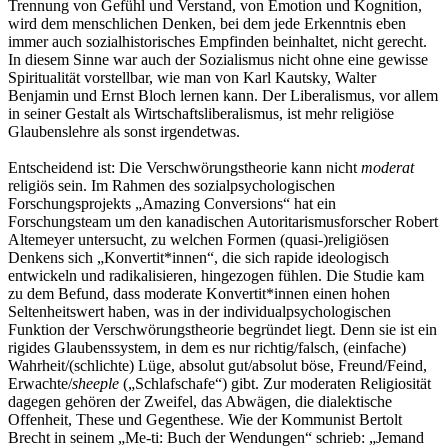
Trennung von Gefühl und Verstand, von Emotion und Kognition,
wird dem menschlichen Denken, bei dem jede Erkenntnis eben
immer auch sozialhistorisches Empfinden beinhaltet, nicht gerecht.
In diesem Sinne war auch der Sozialismus nicht ohne eine gewisse
Spiritualität vorstellbar, wie man von Karl Kautsky, Walter
Benjamin und Ernst Bloch lernen kann. Der Liberalismus, vor allem
in seiner Gestalt als Wirtschaftsliberalismus, ist mehr religiöse
Glaubenslehre als sonst irgendetwas.
Entscheidend ist: Die Verschwörungstheorie kann nicht
moderat
religiös sein. Im Rahmen des sozialpsychologischen
Forschungsprojekts „Amazing Conversions“ hat ein
Forschungsteam um den kanadischen Autoritarismusforscher Robert
Altemeyer untersucht, zu welchen Formen (quasi-)religiösen
Denkens sich „Konvertit*innen“, die sich rapide ideologisch
entwickeln und radikalisieren, hingezogen fühlen. Die Studie kam
zu dem Befund, dass moderate Konvertit*innen einen hohen
Seltenheitswert haben, was in der individualpsychologischen
Funktion der Verschwörungstheorie begründet liegt. Denn sie ist ein
rigides Glaubenssystem, in dem es nur richtig/falsch, (einfache)
Wahrheit/(schlichte) Lüge, absolut gut/absolut böse, Freund/Feind,
Erwachte/
sheeple
(„Schlafschafe“) gibt. Zur moderaten Religiosität
dagegen gehören der Zweifel, das Abwägen, die dialektische
Offenheit, These und Gegenthese. Wie der Kommunist Bertolt
Brecht in seinem „Me-ti: Buch der Wendungen“ schrieb: „Jemand