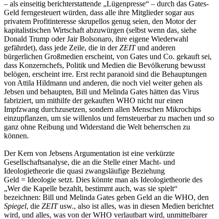
– als einseitig berichterstattende „Lügenpresse“ – durch das Gates-
Geld ferngesteuert würden, dass alle ihre Mitglieder sogar aus
privatem Profitinteresse skrupellos genug seien, den Motor der
kapitalistischen Wirtschaft abzuwürgen (selbst wenn das, siehe
Donald Trump oder Jair Bolsonaro, ihre eigene Wiederwahl
gefährdet), dass jede Zeile, die in der
ZEIT
und anderen
bürgerlichen Großmedien erscheint, von Gates und Co. gekauft sei,
dass Konzernchefs, Politik und Medien die Bevölkerung bewusst
belögen, erscheint irre. Erst recht paranoid sind die Behauptungen
von Attila Hildmann und anderen, die noch viel weiter gehen als
Jebsen und behaupten, Bill und Melinda Gates hätten das Virus
fabriziert, um mithilfe der gekauften WHO nicht nur einen
Impfzwang durchzusetzen, sondern allen Menschen Mikrochips
einzupflanzen, um sie willenlos und fernsteuerbar zu machen und so
ganz ohne Reibung und Widerstand die Welt beherrschen zu
können.
Der Kern von Jebsens Argumentation ist eine verkürzte
Gesellschaftsanalyse, die an die Stelle einer Macht- und
Ideologietheorie die quasi zwangsläufige Beziehung
Geld = Ideologie setzt. Dies könnte man als Ideologietheorie des
„Wer die Kapelle bezahlt, bestimmt auch, was sie spielt“
bezeichnen: Bill und Melinda Gates geben Geld an die WHO, den
Spiegel
, die
ZEIT
usw., also ist alles, was in diesen Medien berichtet
wird, und alles, was von der WHO verlautbart wird, unmittelbarer