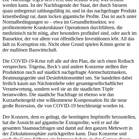
werden kann. Ist der Nachfragende der Staat, der durch Steuern
quasi unbegrenzt zahlungsfähig ist, und ist das nachgefragte Produkt
krisenbedingt rar, dann locken gigantische Profite. Das ist auch unter
Normalbedingungen so – etwa im Gesundheitssektor, wo
profitorientierte Krankenhäuser Operationen durchführen, die
medizinisch nicht nötig, aber besonders profitabel sind, oder auch im
Bausektor, der vor allem von öffentlichen Investitionen lebt. All das
lädt zu Korruption ein. Nicht ohne Grund spielen Krimis gerne in
der mafiösen Bauwirtschaft.
Die COVID-19-Krise ruft alle auf den Plan, die sich einen Reibach
versprechen. Trigema, Beck’s und andere Konzerne stellten ihre
Produktion rasch auf staatlich nachgefragte Atemschutzmasken,
Beatmungsgeräte und Desinfektionsmittel um. Sie handelten dabei
freilich kaum aus Nächstenliebe oder gesamtgesellschaftlicher
Verantwortung, sondern weil sie an die staatlichen Töpfe
heranwollen. Die staatliche Nachfrage ist ebenso wie das
Kurzarbeitergeld eine willkommene Kompensation für die neue
große Rezession, die von COVID-19 beschleunigt worden ist.
Der Konzern, dem es gelingt, die benötigten Impfstoffe herzustellen,
hat die Aussicht auf gigantische Extraprofite, weil er auf die
gesamten Staatsnachfragen und damit auf den ganzen Mehrwert in
der Zirkulationssphäre zurückgreifen kann. Dass Konzerne und