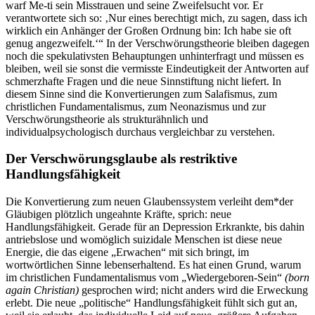
warf Me-ti sein Misstrauen und seine Zweifelsucht vor. Er
verantwortete sich so: ‚Nur eines berechtigt mich, zu sagen, dass ich
wirklich ein Anhänger der Großen Ordnung bin: Ich habe sie oft
genug angezweifelt.‘“ In der Verschwörungstheorie bleiben dagegen
noch die spekulativsten Behauptungen unhinterfragt und müssen es
bleiben, weil sie sonst die vermisste Eindeutigkeit der Antworten auf
schmerzhafte Fragen und die neue Sinnstiftung nicht liefert. In
diesem Sinne sind die Konvertierungen zum Salafismus, zum
christlichen Fundamentalismus, zum Neonazismus und zur
Verschwörungstheorie als strukturähnlich und
individualpsychologisch durchaus vergleichbar zu verstehen.
Der Verschwörungsglaube als restriktive
Handlungsfähigkeit
Die Konvertierung zum neuen Glaubenssystem verleiht dem*der
Gläubigen plötzlich ungeahnte Kräfte, sprich: neue
Handlungsfähigkeit. Gerade für an Depression Erkrankte, bis dahin
antriebslose und womöglich suizidale Menschen ist diese neue
Energie, die das eigene „Erwachen“ mit sich bringt, im
wortwörtlichen Sinne lebenserhaltend. Es hat einen Grund, warum
im christlichen Fundamentalismus vom „Wiedergeboren-Sein“
(born
again Christian)
gesprochen wird; nicht anders wird die Erweckung
erlebt. Die neue „politische“ Handlungsfähigkeit fühlt sich gut an,