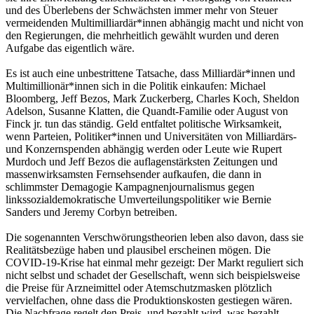
und des Überlebens der Schwächsten immer mehr von Steuer
vermeidenden Multimilliardär*innen abhängig macht und nicht von
den Regierungen, die mehrheitlich gewählt wurden und deren
Aufgabe das eigentlich wäre.
Es ist auch eine unbestrittene Tatsache, dass Milliardär*innen und
Multimillionär*innen sich in die Politik einkaufen: Michael
Bloomberg, Jeff Bezos, Mark Zuckerberg, Charles Koch, Sheldon
Adelson, Susanne Klatten, die Quandt-Familie oder August von
Finck jr. tun das ständig. Geld entfaltet politische Wirksamkeit,
wenn Parteien, Politiker*innen und Universitäten von Milliardärs-
und Konzernspenden abhängig werden oder Leute wie Rupert
Murdoch und Jeff Bezos die auflagenstärksten Zeitungen und
massenwirksamsten Fernsehsender aufkaufen, die dann in
schlimmster Demagogie Kampagnenjournalismus gegen
linkssozialdemokratische Umverteilungspolitiker wie Bernie
Sanders und Jeremy Corbyn betreiben.
Die sogenannten Verschwörungstheorien leben also davon, dass sie
Realitätsbezüge haben und plausibel erscheinen mögen. Die
COVID-19-Krise hat einmal mehr gezeigt: Der Markt reguliert sich
nicht selbst und schadet der Gesellschaft, wenn sich beispielsweise
die Preise für Arzneimittel oder Atemschutzmasken plötzlich
vervielfachen, ohne dass die Produktionskosten gestiegen wären.
Die Nachfrage regelt den Preis, und bezahlt wird, was bezahlt