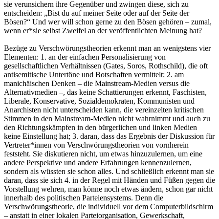
sie verunsichern ihre Gegenüber und zwingen diese, sich zu
entscheiden: „Bist du auf meiner Seite oder auf der Seite der
Bösen?“ Und wer will schon gerne zu den Bösen gehören – zumal,
wenn er*sie selbst Zweifel an der veröffentlichten Meinung hat?
Bezüge zu Verschwörungstheorien erkennt man an wenigstens vier
Elementen: 1. an der einfachen Personalisierung von
gesellschaftlichen Verhältnissen (Gates, Soros, Rothschild), die oft
antisemitische Untertöne und Botschaften vermittelt; 2. am
manichäischen Denken – die Mainstream-Medien versus die
Alternativmedien –, das keine Schattierungen erkennt, Faschisten,
Liberale, Konservative, Sozialdemokraten, Kommunisten und
Anarchisten nicht unterscheiden kann, die vereinzelten kritischen
Stimmen in den Mainstream-Medien nicht wahrnimmt und auch zu
den Richtungskämpfen in den bürgerlichen und linken Medien
keine Einstellung hat; 3. daran, dass das Ergebnis der Diskussion für
Vertreter*innen von Verschwörungstheorien von vornherein
feststeht. Sie diskutieren nicht, um etwas hinzuzulernen, um eine
andere Perspektive und andere Erfahrungen kennenzulernen,
sondern als wüssten sie schon alles. Und schließlich erkennt man sie
daran, dass sie sich 4. in der Regel mit Händen und Füßen gegen die
Vorstellung wehren, man könne noch etwas ändern, schon gar nicht
innerhalb des politischen Parteiensystems. Denn die
Verschwörungstheorie, die individuell vor dem Computerbildschirm
– anstatt in einer lokalen Parteiorganisation, Gewerkschaft,