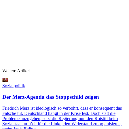
Weitere Artikel
Sozialpolitik
Der Merz-Agenda das Stoppschild zeigen
Friedrich Merz ist ideologisch so verbohrt, dass er konsequent das
Falsche tut. Deutschland hängt in der Krise fest. Doch statt die
Probleme anzugehen, setzt die Regierung nun den Rotstift beim
Sozialstaat an. Zeit für die Linke, den Widerstand zu organisieren,
meint Janis Ehling