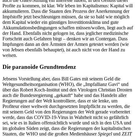
auch die Gates-Stiftung ein Interesse haben, in den Genuss dieser
Profite zu kommen, ist klar. Wir leben im Kapitalismus: Kapital will
akkumulieren. Dass die Staaten den Prozess der Anerkennung der
Impfstoffe jetzt beschleunigen müssen, da sie so bald wie möglich
dem Kapital wieder ein günstiges Investitionsklima und gute
Akkumulationsbedingungen schaffen müssen/wollen, liegt auch auf
der Hand. Ebenfalls nicht gelogen ist, dass jeglicher medizinische
Fortschritt auch Gefahren birgt – denken wir an Contergan. Dass
Impfungen dann an den Ärmsten der Armen getestet werden (wie
von Jebsen ebenfalls behauptet), ist auch nicht von der Hand zu
weisen.
Die paranoide Grundtendenz
Jebsens Vorstellung aber, dass Bill Gates mit seinem Geld die
Weltgesundheitsorganisation (WHO), die „Impfallianz Gavi“ und
über das Robert Koch-Institut und den Virologen Christian Drosten
auch die Bundesregierung „gekauft“ habe und das Handeln aller
Regierungen auf der Welt kontrolliere, dass er sie lenke, um
Profiteur einer weltweit durchgesetzten Impfpflicht zu werden, die
mit seinem Geld von den Regierungen der Welt gerade vorbereitet
werde, dass das COVID-19-Virus in Wahrheit nicht so gefährlich
sei, wie es in Italien offensichtlich wurde und sich in den USA und
im globalen Süden zeigt, dass die Regierungen der kapitalistischen
Staaten, die WHO und die großen Medienhäuser
Spiegel
und
ZEIT