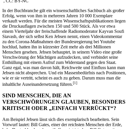
, CC: BY-NC
In der Buchbranche gilt ein wissenschaftliches Sachbuch als großer
Erfolg, wenn von ihm in mehreren Jahren 10 000 Exemplare
verkauft werden. Für die meisten Wissenschaftspublikationen liegen
die Druckauflagen zwischen 150 und 500 Stück. Als vor etwa
einem Vierteljahr der freischaffende Radiomoderator Kayvan Soufi
Siavash, der sich selbst Ken Jebsen nennt, einen Videokommentar
zu den Corona-Maßnahmen der Bundesregierung bei Youtube
hochlud, hatten ihn in kürzester Zeit mehr als drei Millionen
Menschen gesehen. Jebsen behauptet, in seinem Video eine große
Verschwörung der Mächtigen aufzudecken, und verbindet seine
Enthüllung mit einem Aufruf zum Widerstand gegen den Staat.
Ganz egal, was man davon hält, Reichweite und Einfluss kann man
Jebsen nicht absprechen. Und ein Massenbedürfnis nach Positionen,
wie er sie vertritt, scheint es auch zu geben. Darum muss man die
[
1
]
inhaltliche Auseinandersetzung führen.
SIND MENSCHEN, DIE AN
VERSCHWÖRUNGEN GLAUBEN, BESONDERS
KRITISCH ODER „EINFACH VERRÜCKT“?
Am Beispiel Jebsen lässt sich dies exemplarisch bearbeiten. Sein
Vorwurf lautet: Bill Gates, einer der reichsten Menschen der Erde,