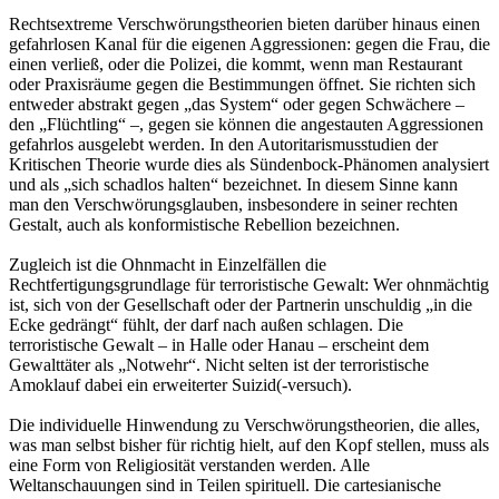
Rechtsextreme Verschwörungstheorien bieten darüber hinaus einen
gefahrlosen Kanal für die eigenen Aggressionen: gegen die Frau, die
einen verließ, oder die Polizei, die kommt, wenn man Restaurant
oder Praxisräume gegen die Bestimmungen öffnet. Sie richten sich
entweder abstrakt gegen „das System“ oder gegen Schwächere –
den „Flüchtling“ –, gegen sie können die angestauten Aggressionen
gefahrlos ausgelebt werden. In den Autoritarismusstudien der
Kritischen Theorie wurde dies als Sündenbock-Phänomen analysiert
und als „sich schadlos halten“ bezeichnet. In diesem Sinne kann
man den Verschwörungsglauben, insbesondere in seiner rechten
Gestalt, auch als konformistische Rebellion bezeichnen.
Zugleich ist die Ohnmacht in Einzelfällen die
Rechtfertigungsgrundlage für terroristische Gewalt: Wer ohnmächtig
ist, sich von der Gesellschaft oder der Partnerin unschuldig „in die
Ecke gedrängt“ fühlt, der darf nach außen schlagen. Die
terroristische Gewalt – in Halle oder Hanau – erscheint dem
Gewalttäter als „Notwehr“. Nicht selten ist der terroristische
Amoklauf dabei ein erweiterter Suizid(-versuch).
Die individuelle Hinwendung zu Verschwörungstheorien, die alles,
was man selbst bisher für richtig hielt, auf den Kopf stellen, muss als
eine Form von Religiosität verstanden werden. Alle
Weltanschauungen sind in Teilen spirituell. Die cartesianische