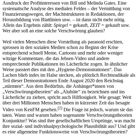
Ausdruck der Profitinteressen von Bill und Melinda Gates. Eine
systematische Analyse des medialen Feldes – der Vermittlung von
Finanzierungswegen, der Machtstrukturen in Redaktionen, der
Herausbildung von Blattlinien usw. – ist dann nicht mehr nötig.
Allein das Ergebnis zählt:
Spiegel
= gekauft,
ZEIT
= gekauft usw.
Wer aber soll an eine solche Verschwörung glauben?
Weil vielen Menschen diese Vorstellung als paranoid erschien,
sprossen in den sozialen Medien schon zu Beginn der Krise
entsprechend schnell Meme, Cartoons und mehr oder weniger
witzige Kommentare, die das Jebsen-Video und andere
entsprechende Publikationen ins Lächerliche zogen. In ähnlicher
Weise passiert dies mit den „Hygiene-Demonstrationen“. Das
Lachen blieb indes im Halse stecken, als plötzlich Rechtsradikale als
Teil dieser Demonstrationen Ende August 2020 den Reichstag
„stürmten“. Aus dem Bedürfnis, die Anhänger*innen von
„Verschwörungstheorien“ als „Aluhüte“ zu bezeichnen und ins
Lächerliche zu ziehen, spricht auch Hilflosigkeit. Wie gesagt: Weit
über drei Millionen Menschen haben in kürzester Zeit das besagte
[
2
]
Video von KenFM gesehen.
Die Frage ist jedoch, warum sie das
taten. Wann und warum haben sogenannte Verschwörungstheorien
Konjunktur? Was sind ihre gesellschaftlichen Ursprünge, was macht
ihre sozial- und individualpsychologische Plausibilität aus? Und gibt
es eine allgemeine Funktionsweise von Verschwörungstheorien?