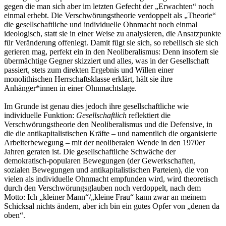
gegen die man sich aber im letzten Gefecht der „Erwachten“ noch
einmal erhebt. Die Verschwörungstheorie verdoppelt als „Theorie“
die gesellschaftliche und individuelle Ohnmacht noch einmal
ideologisch, statt sie in einer Weise zu analysieren, die Ansatzpunkte
für Veränderung offenlegt. Damit fügt sie sich, so rebellisch sie sich
gerieren mag, perfekt ein in den Neoliberalismus: Denn insofern sie
übermächtige Gegner skizziert und alles, was in der Gesellschaft
passiert, stets zum direkten Ergebnis und Willen einer
monolithischen Herrschaftsklasse erklärt, hält sie ihre
Anhänger*innen in einer Ohnmachtslage.
Im Grunde ist genau dies jedoch ihre gesellschaftliche wie
individuelle Funktion:
Gesellschaftlich
reflektiert die
Verschwörungstheorie den Neoliberalismus und die Defensive, in
die die antikapitalistischen Kräfte – und namentlich die organisierte
Arbeiterbewegung – mit der neoliberalen Wende in den 1970er
Jahren geraten ist. Die gesellschaftliche Schwäche der
demokratisch-popularen Bewegungen (der Gewerkschaften,
sozialen Bewegungen und antikapitalistischen Parteien), die von
vielen als individuelle Ohnmacht empfunden wird, wird theoretisch
durch den Verschwörungsglauben noch verdoppelt, nach dem
Motto: Ich „kleiner Mann“/„kleine Frau“ kann zwar an meinem
Schicksal nichts ändern, aber ich bin ein gutes Opfer von „denen da
oben“.