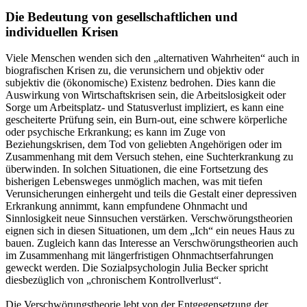
Die Bedeutung von gesellschaftlichen und
individuellen Krisen
Viele Menschen wenden sich den „alternativen Wahrheiten“ auch in
biografischen Krisen zu, die verunsichern und objektiv oder
subjektiv die (ökonomische) Existenz bedrohen. Dies kann die
Auswirkung von Wirtschaftskrisen sein, die Arbeitslosigkeit oder
Sorge um Arbeitsplatz- und Statusverlust impliziert, es kann eine
gescheiterte Prüfung sein, ein Burn-out, eine schwere körperliche
oder psychische Erkrankung; es kann im Zuge von
Beziehungskrisen, dem Tod von geliebten Angehörigen oder im
Zusammenhang mit dem Versuch stehen, eine Suchterkrankung zu
überwinden. In solchen Situationen, die eine Fortsetzung des
bisherigen Lebensweges unmöglich machen, was mit tiefen
Verunsicherungen einhergeht und teils die Gestalt einer depressiven
Erkrankung annimmt, kann empfundene Ohnmacht und
Sinnlosigkeit neue Sinnsuchen verstärken. Verschwörungstheorien
eignen sich in diesen Situationen, um dem „Ich“ ein neues Haus zu
bauen. Zugleich kann das Interesse an Verschwörungstheorien auch
im Zusammenhang mit längerfristigen Ohnmachtserfahrungen
geweckt werden. Die Sozialpsychologin Julia Becker spricht
diesbezüglich von „chronischem Kontrollverlust“.
Die Verschwörungstheorie lebt von der Entgegensetzung der