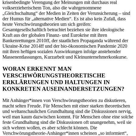
krisenbedingte Verengung der Meinungen mit durchaus real
volkserzieherischem Ton, also die wahrgenommene
„Gleichschaltung“ der Medien in Zeiten der Verunsicherung – sind
der Humus für „alternative Medien“. Es ist also kein Zufall, dass
heute Verschwörungstheorien um sich greifen:
Gesamtgesellschaftlich betrachtet beziehen sie ihre ideologische
Kraft aus der globalen Finanz- und Eurokrise mit ihren
Bankenrettungen 2010ff, der staatlichen Propaganda während der
Ukraine-Krise 2014ff und der bio-ökonomischen Pandemie 2020
mit ihren heftigen sozialen Auswirkungen infolge anstehender
Massenentlassungen, Kurzarbeit und Kleinunternehmerkonkurse.
WORAN ERKENNT MAN
VERSCHWÖRUNGSTHEORETISCHE
ERKLÄRUNGEN UND HALTUNGEN IN
KONKRETEN AUSEINANDERSETZUNGEN?
Mit Anhänger*innen von Verschwörungstheorien zu diskutieren,
macht selten Freude. Für Menschen mit einer starken theoretischen
und weltanschaulichen Grundhaltung sind die Diskussionen nervig,
weil man kaum dazwischen kommt. Für Menschen ohne eine solche
feste Grundhaltung sind die Diskussionen oft unangenehm, weil sie
sich wehren wollen, es aber schlecht können. Die
Verschwörungstheorie-Anhänger*innen scheinen „so informiert“,