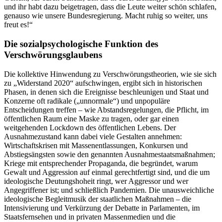
und ihr habt dazu beigetragen, dass die Leute weiter schön schlafen,
genauso wie unsere Bundesregierung. Macht ruhig so weiter, uns
freut es!“
Die sozialpsychologische Funktion des
Verschwörungsglaubens
Die kollektive Hinwendung zu Verschwörungstheorien, wie sie sich
zu „Widerstand 2020“ aufschwingen, ergibt sich in historischen
Phasen, in denen sich die Ereignisse beschleunigen und Staat und
Konzerne oft radikale („unnormale“) und unpopuläre
Entscheidungen treffen – wie Abstandsregelungen, die Pflicht, im
öffentlichen Raum eine Maske zu tragen, oder gar einen
weitgehenden Lockdown des öffentlichen Lebens. Der
Ausnahmezustand kann dabei viele Gestalten annehmen:
Wirtschaftskrisen mit Massenentlassungen, Konkursen und
Abstiegsängsten sowie den genannten Ausnahmestaatsmaßnahmen;
Kriege mit entsprechender Propaganda, die begründet, warum
Gewalt und Aggression auf einmal gerechtfertigt sind, und die um
ideologische Deutungshoheit ringt, wer Aggressor und wer
Angegriffener ist; und schließlich Pandemien. Die unausweichliche
ideologische Begleitmusik der staatlichen Maßnahmen – die
Intensivierung und Verkürzung der Debatte in Parlamenten, im
Staatsfernsehen und in privaten Massenmedien und die