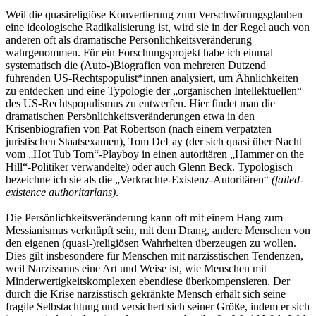
Weil die quasireligiöse Konvertierung zum Verschwörungsglauben
eine ideologische Radikalisierung ist, wird sie in der Regel auch von
anderen oft als dramatische Persönlichkeitsveränderung
wahrgenommen. Für ein Forschungsprojekt habe ich einmal
systematisch die (Auto-)Biografien von mehreren Dutzend
führenden US-Rechtspopulist*innen analysiert, um Ähnlichkeiten
zu entdecken und eine Typologie der „organischen Intellektuellen“
des US-Rechtspopulismus zu entwerfen. Hier findet man die
dramatischen Persönlichkeitsveränderungen etwa in den
Krisenbiografien von Pat Robertson (nach einem verpatzten
juristischen Staatsexamen), Tom DeLay (der sich quasi über Nacht
vom „Hot Tub Tom“-Playboy in einen autoritären „Hammer on the
Hill“-Politiker verwandelte) oder auch Glenn Beck. Typologisch
bezeichne ich sie als die „Verkrachte-Existenz-Autoritären“
(failed-
existence authoritarians)
.
Die Persönlichkeitsveränderung kann oft mit einem Hang zum
Messianismus verknüpft sein, mit dem Drang, andere Menschen von
den eigenen (quasi-)religiösen Wahrheiten überzeugen zu wollen.
Dies gilt insbesondere für Menschen mit narzisstischen Tendenzen,
weil Narzissmus eine Art und Weise ist, wie Menschen mit
Minderwertigkeitskomplexen ebendiese überkompensieren. Der
durch die Krise narzisstisch gekränkte Mensch erhält sich seine
fragile Selbstachtung und versichert sich seiner Größe, indem er sich