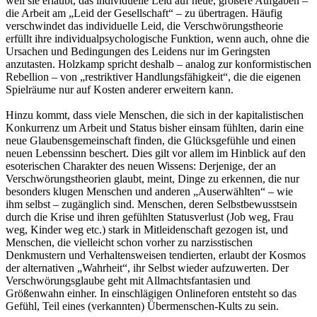
weil sie erlaubt, das individuelle Leid auf neue, größere Aufgaben –
die Arbeit am „Leid der Gesellschaft“ – zu übertragen. Häufig
verschwindet das individuelle Leid, die Verschwörungstheorie
erfüllt ihre individualpsychologische Funktion, wenn auch, ohne die
Ursachen und Bedingungen des Leidens nur im Geringsten
anzutasten. Holzkamp spricht deshalb – analog zur konformistischen
Rebellion – von „restriktiver Handlungsfähigkeit“, die die eigenen
Spielräume nur auf Kosten anderer erweitern kann.
Hinzu kommt, dass viele Menschen, die sich in der kapitalistischen
Konkurrenz um Arbeit und Status bisher einsam fühlten, darin eine
neue Glaubensgemeinschaft finden, die Glücksgefühle und einen
neuen Lebenssinn beschert. Dies gilt vor allem im Hinblick auf den
esoterischen Charakter des neuen Wissens: Derjenige, der an
Verschwörungstheorien glaubt, meint, Dinge zu erkennen, die nur
besonders klugen Menschen und anderen „Auserwählten“ – wie
ihm selbst – zugänglich sind. Menschen, deren Selbstbewusstsein
durch die Krise und ihren gefühlten Statusverlust (Job weg, Frau
weg, Kinder weg etc.) stark in Mitleidenschaft gezogen ist, und
Menschen, die vielleicht schon vorher zu narzisstischen
Denkmustern und Verhaltensweisen tendierten, erlaubt der Kosmos
der alternativen „Wahrheit“, ihr Selbst wieder aufzuwerten. Der
Verschwörungsglaube geht mit Allmachtsfantasien und
Größenwahn einher. In einschlägigen Onlineforen entsteht so das
Gefühl, Teil eines (verkannten) Übermenschen-Kults zu sein.