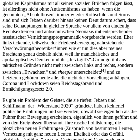
globalen Kapitalismus mit all seinen sozialen Brüchen folgen lässt,
ist allerdings nicht ohne Antisemitismus zu haben, wenn die
genannten „Absolutbösen“ immer wieder Rothschilds und Soros
sind und sich Jebsen darüber hinaus keinen Deut darum schert, dass
seine Behauptungen in gleicher Sprache vor allem von eindeutig
Rechtsextremen und antisemitischen Neonazis mit entsprechender
rassistischer Vernichtungsprogrammatik vorgebracht werden. Eher
links tickende, teilweise der Friedensbewegung nahestehende
Verschwörungstheoretiker*innen wie er tun dies aber meines
Erachtens genau deshalb nicht, weil ihr manichäisches und
apokalyptisches Denken und ihr „Jetzt-gilt’s“-Grundgefühl aus
taktischen Gründen nicht mehr zwischen links und rechts, sondern
[
4
]
zwischen „Erwachten“ und
sheeple
unterscheidet;
und zu
Letzteren gehören heute alle, die nicht der Vorstellung anhängen,
Corona und Lockdown seien Reichstagsbrand und
Ermächtigungsgesetz 2.0.
Es gibt ein Problem der Geister, die sie riefen: Jebsen und
Schiffmann, der „Widerstand 2020“ gründete, haben keinerlei
politische Erfahrungen und sie werden, obwohl sie eigentlich als die
Führer ihrer Bewegung erscheinen, eigentlich von ihnen geführt und
von den Ereignissen überrannt. Ihre rasche Politisierung, die
plötzlichen neuen Erfahrungen (Zuspruch von bestimmten Leuten,
Vernetzung mit ganz neuen Leuten, Eitelkeit oder das Gefühl,
plötzlich „Anführer“ zu sein, Gegenwind und Gegenrede vom