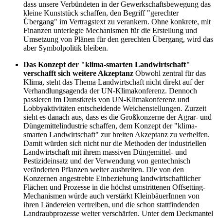
dass unsere Verbündeten in der Gewerkschaftsbewegung das
kleine Kunststück schaffen, den Begriff "gerechter
Übergang" im Vertragstext zu verankern. Ohne konkrete, mit
Finanzen unterlegte Mechanismen für die Erstellung und
Umsetzung von Plänen für den gerechten Übergang, wird das
aber Symbolpolitik bleiben.
Das Konzept der "klima-smarten Landwirtschaft"
verschafft sich weitere Akzeptanz
Obwohl zentral für das
Klima, steht das Thema Landwirtschaft nicht direkt auf der
Verhandlungsagenda der UN-Klimakonferenz. Dennoch
passieren im Dunstkreis von UN-Klimakonferenz und
Lobbyaktivitäten entscheidende Weichenstellungen. Zurzeit
sieht es danach aus, dass es die Großkonzerne der Agrar- und
Düngemittelindustrie schaffen, dem Konzept der "klima-
smarten Landwirtschaft" zur breiten Akzeptanz zu verhelfen.
Damit würden sich nicht nur die Methoden der industriellen
Landwirtschaft mit ihrem massiven Düngemittel- und
Pestizideinsatz und der Verwendung von gentechnisch
veränderten Pflanzen weiter ausbreiten. Die von den
Konzernen angestrebte Einbeziehung landwirtschaftlicher
Flächen und Prozesse in die höchst umstrittenen Offsetting-
Mechanismen würde auch verstärkt KleinbäuerInnen von
ihren Ländereien vertreiben, und die schon stattfindenden
Landraubprozesse weiter verschärfen. Unter dem Deckmantel