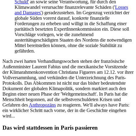
Schuld'
an sowie seine Verantwortung, für durch den
Klimawandel verursachte finanzrelevante Schäden ('
Losses
and Damages'
) geradezustehen. Im Gegenzug verzichtet der
globale Süden vorerst darauf, konkrete finanzielle
Forderungen zu erheben und willigt in die Schaffung einer
paritätisch besetzten ExpertInnenkommission ein. Diese soll
Vorschläge vorlegen, wie die zunehmend
austeritätsgeschädigten Staaten des Nordens die notwendigen
Mittel bereitstellen können, ohne die soziale Stabilität zu
gefährden.
Nach zwei harten Verhandlungswochen stehen der französische
Außenminister Laurent Fabius und die mexikanische Vorsitzende
der Klimarahmenkonvention Christiana Figueres am 12.12. vor ihrer
Vollversammlung, und verkünden die Unterzeichnung des Paris-
Protokolls. Das Abkommen ist nicht nur das bisher bedeutendste
Dokument der globalen Klimapolitik, sondern markiert auch den
Beginn einer neuen Phase der 'Weltgemeinschaft'. In Paris hat die
Menschheit begonnen, auf die selbstverschuldeten Krisen und
Gefahren des
Anthropozäns
zu reagieren. We'll always have Paris:
ein wirklicher Schritt nach vorne, der in die Geschichte eingehen
wird...
Das wird stattdessen in Paris passieren