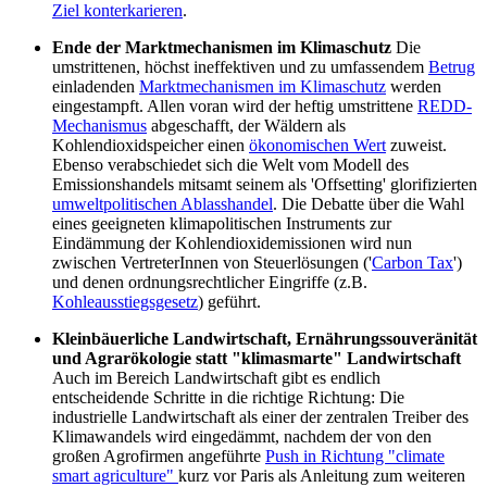
Ziel konterkarieren
.
Ende der Marktmechanismen im Klimaschutz
Die
umstrittenen, höchst ineffektiven und zu umfassendem
Betrug
einladenden
Marktmechanismen im Klimaschutz
werden
eingestampft. Allen voran wird der heftig umstrittene
REDD-
Mechanismus
abgeschafft, der Wäldern als
Kohlendioxidspeicher einen
ökonomischen Wert
zuweist.
Ebenso verabschiedet sich die Welt vom Modell des
Emissionshandels mitsamt seinem als 'Offsetting' glorifizierten
umweltpolitischen Ablasshandel
. Die Debatte über die Wahl
eines geeigneten klimapolitischen Instruments zur
Eindämmung der Kohlendioxidemissionen wird nun
zwischen VertreterInnen von Steuerlösungen ('
Carbon Tax
')
und denen ordnungsrechtlicher Eingriffe (z.B.
Kohleausstiegsgesetz
) geführt.
Kleinbäuerliche Landwirtschaft, Ernährungssouveränität
und Agrarökologie statt "klimasmarte" Landwirtschaft
Auch im Bereich Landwirtschaft gibt es endlich
entscheidende Schritte in die richtige Richtung: Die
industrielle Landwirtschaft als einer der zentralen Treiber des
Klimawandels wird eingedämmt, nachdem der von den
großen Agrofirmen angeführte
Push in Richtung "climate
smart agriculture"
kurz vor Paris als Anleitung zum weiteren