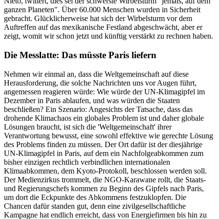
Nieto, twittert, dies sei der schwerste Wirbelsturm "jemals, auf dem
ganzen Planeten". Über 60.000 Menschen wurden in Sicherheit
gebracht. Glücklicherweise hat sich der Wirbelsturm vor dem
Auftreffen auf das mexikanische Festland abgeschwächt, aber er
zeigt, womit wir schon jetzt und künftig verstärkt zu rechnen haben.
Die Messlatte: Das müsste Paris liefern
Nehmen wir einmal an, dass die Weltgemeinschaft auf diese
Herausforderung, die solche Nachrichten uns vor Augen führt,
angemessen reagieren würde: Wie würde der UN-Klimagipfel im
Dezember in Paris ablaufen, und was würden die Staaten
beschließen? Ein Szenario: Angesichts der Tatsache, dass das
drohende Klimachaos ein globales Problem ist und daher globale
Lösungen braucht, ist sich die 'Weltgemeinschaft' ihrer
Verantwortung bewusst, eine sowohl effektive wie gerechte Lösung
des Problems finden zu müssen. Der Ort dafür ist der diesjährige
UN-Klimagipfel in Paris, auf dem ein Nachfolgeabkommen zum
bisher einzigen rechtlich verbindlichen internationalen
Klimaabkommen, dem Kyoto-Protokoll, beschlossen werden soll.
Der Medienzirkus trommelt, die NGO-Karawane rollt, die Staats-
und Regierungschefs kommen zu Beginn des Gipfels nach Paris,
um dort die Eckpunkte des Abkommens festzuklopfen. Die
Chancen dafür standen gut, denn eine zivilgesellschaftliche
Kampagne hat endlich erreicht, dass von Energiefirmen bis hin zu