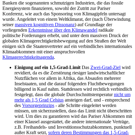
Banken die sogenannten schmutzigen Industrien, die das fossile
Energiesystem finanzieren, sowohl der Zutritt zur Pariser
Konferenz, wie auch das Sponsoring von Klimagipfeln untersagt
wurde. Angeleitet von einem Weltklimarat, der (nach Überwindung
seiner
massiven kognitiven Dissonanz
) auf Grundlage der
vorliegenden
Erkenntnisse über den Klimawandel
radikale
politische Forderungen erhebt, und unter dem massiven Druck der
globalen Klimagerechtigkeitsbewegung auf den Straßen der Welt
einigen sich die Staatenvertreter auf ein verbindliches internationales
Klimaabkommen mit einer anspruchsvollen
Klimagerechtigkeitsagenda
.
Einigung auf ein 1,5-Grad-Limit
Das
Zwei-Grad-Ziel
wird
revidiert, da es die Zerstörung riesiger landwirtschaftlicher
Nutzflächen vor allem in Afrika, das Absaufen mehrerer
Inselstaaten, und die darauf folgenden Fluchtbewegungen
billigend in Kauf nahm. Stattdessen wird rechtlich verbindlich
festgelegt, dass die globale Durchschnittstemperatur
nicht um
mehr als 1,5 Grad Celsius
ansteigen darf, und - entsprechend
des
Vorsorgeprinzips
- alle Schritte eingeleitet werden
müssen, um sicherzustellen, dass das Limit nicht überschritten
wird. Um dies zu garantieren wird das Pariser Abkommen mit
einer Klausel ausgestattet, die andere internationale Verträge,
z.B. Freihandels- und Investitionsschutzabkommen, punktuell
außer Kraft setzt,
sofern deren Bestimmungen das 1,5-Grad-