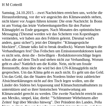
H M Cotterill
Samstag, 24.10.2015. - zwei Nachrichten erreichen uns, welche die
Herausforderung, vor der wir angesichts des Klimawandels stehen,
nicht klarer vor Augen führen könnte: Die erste Nachricht: In Bonn
ist am Vortag das letzte Vorbereitungstreffen für den Pariser
Klimagipfel zu Ende gegangen. Nach Monaten des optimistischen
Messaging ('Diesmal werden wir das Scheitern von Kopenhagen
vermeiden, wir haben aus den Fehlern gelernt. Diesmal wird's
anders, ganz sicher!'), jetzt der Dämpfer: "Klimagespräche
blockiert", Climate talks fail to break deadlock). Warum hängen die
Verhandlungen fest? Das Feilschen um Emissionsreduktionen kann
es nicht sein, denn die - freiwilligen - Reduktionsvorschläge liegen
schon alle auf dem Tisch und stehen nicht zur Verhandlung. Worum
geht es also? Natürlich um die Kohle. Nein, nicht um fossile
Brennstoffe, denn über die wird bei den UN-Klimagipfeln nicht
gesprochen. Um das Klima geht es auch nicht. Es geht um das Geld.
Um das Geld, das die Staaten des Nordens bisher trotz zahlreicher
Absichtserklärungen nicht auf den Tisch legen wollen, um die
Länder des Südens bei Anpassung und Klimaschutzmaßnahmen zu
unterstützen und so ihrer historischen Verantwortung am
Klimawandel gerecht zu werden. Die zweite Nachricht erreicht uns
aus Mexiko, simpel, klar, direkt: "'Schlimmster Wirbelsturm aller
Zeiten' fegt über Mexiko hinweg". Der Präsident des Landes, Peña