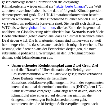
geschichtsvergessener OptimistInnen die diesjährige
Klimakonferenz wieder einmal als "
letzte, beste Chance
", die Welt
zu retten bezeichnet haben, ist die darauf folgende Klimadepression
dementsprechend groß. Die UN-Klimarahmenkonvention besteht
natürlich weiterhin, wird aber zunehmend zu einer bloßen Hülle, die
verzweifelt um politische Relevanz ringt. Sie gesellt sich damit zur
WTO als weitere
globale Institution
, die das Ende der hegemonial-
neoliberalen Globalisierung nicht überlebt hat.
Szenario zwei:
Viele
BeobachterInnen gehen davon aus, dass es diesmal tatsächlich einen
Deal geben wird. Die Erwartungen daran sind mittlerweile so weit
heruntergeschraubt, dass das auch tatsächlich möglich erscheint. Das
bestmögliche Szenario aus der Perspektive derjenigen, die noch
substantielle politische Erwartungen an den UN-Klimaprozess
richten, sieht folgendermaßen aus:
Unzureichender Reduktionspfad zum Zwei-Grad-Ziel
und die "Ratsche"
Über die nationalen Beiträge zur
Emissionsreduktion wird in Paris wie gesagt nicht verhandelt.
Diese Beiträge wurden als freiwillige
Emissionsreduktionsverpflichtungen in Form der sogenannten
intended national determined contributions (INDC) dem UN-
Klimasekretariat vorgelegt. Ganz abgesehen davon, dass der
Klimagipfel also einer ist, auf dem es gar nicht um die
dringend notwendigen Emissionsreduktionen geht,
summieren sich die bisherigen Selbstverpflichtungen nach