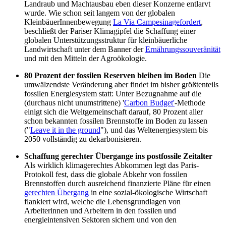
Landraub und Machtausbau eben dieser Konzerne entlarvt
wurde. Wie schon seit langem von der globalen
KleinbäuerInnenbewegung
La Via Campesina
gefordert
,
beschließt der Pariser Klimagipfel die Schaffung einer
globalen Unterstützungsstruktur für kleinbäuerliche
Landwirtschaft unter dem Banner der
Ernährungssouveränität
und mit den Mitteln der Agroökologie.
80 Prozent der fossilen Reserven bleiben im Boden
Die
umwälzendste Veränderung aber findet im bisher größtenteils
fossilen Energiesystem statt: Unter Bezugnahme auf die
(durchaus nicht unumstrittene) '
Carbon Budget'
-Methode
einigt sich die Weltgemeinschaft darauf, 80 Prozent aller
schon bekannten fossilen Brennstoffe im Boden zu lassen
("
Leave it in the ground
"), und das Weltenergiesystem bis
2050 vollständig zu dekarbonisieren.
Schaffung gerechter Übergange ins postfossile Zeitalter
Als wirklich klimagerechtes Abkommen legt das Paris-
Protokoll fest, dass die globale Abkehr von fossilen
Brennstoffen durch ausreichend finanzierte Pläne für einen
gerechten Übergang
in eine sozial-ökologische Wirtschaft
flankiert wird, welche die Lebensgrundlagen von
Arbeiterinnen und Arbeitern in den fossilen und
energieintensiven Sektoren sichern und von den