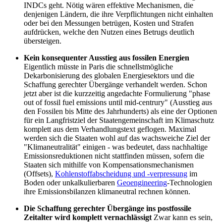
INDCs geht. Nötig wären effektive Mechanismen, die
denjenigen Ländern, die ihre Verpflichtungen nicht einhalten
oder bei den Messungen betrügen, Kosten und Strafen
aufdrücken, welche den Nutzen eines Betrugs deutlich
übersteigen.
Kein konsequenter Ausstieg aus fossilen Energien
Eigentlich müsste in Paris die schnellstmögliche
Dekarbonisierung des globalen Energiesektors und die
Schaffung gerechter Übergänge verhandelt werden. Schon
jetzt aber ist die kurzzeitig angedachte Formulierung "phase
out of fossil fuel emissions until mid-centrury" (Ausstieg aus
den Fossilen bis Mitte des Jahrhunderts) als eine der Optionen
für ein Langfristziel der Staatengemeinschaft im Klimaschutz
komplett aus dem Verhandlungstext geflogen. Maximal
werden sich die Staaten wohl auf das wachsweiche Ziel der
"Klimaneutralität" einigen - was bedeutet, dass nachhaltige
Emissionsreduktionen nicht stattfinden müssen, sofern die
Staaten sich mithilfe von Kompensationsmechanismen
(Offsets),
Kohlenstoffabscheidung und -verpressung
im
Boden oder unkalkulierbaren
Geoengineering
-Technologien
ihre Emissionsbilanzen klimaneutral rechnen können.
Die Schaffung gerechter Übergänge ins postfossile
Zeitalter wird komplett vernachlässigt
Zwar kann es sein,