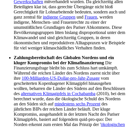
Gewerkschaften
mitverhandelt wurden. Da gleichzeitig allen
Beteiligten klar ist, dass gerechte Übergänge nicht bloß
Gerechtigkeit für Lohnarbeitende bedeuten, sondern auch und
ganz zentral für
indigene Gruppen
und
Frauen
, werden
indigene, Menschen- und Frauenrechte zu einer der
unumstößlichen Grundlagen des Pariser Abkommens. Diese
Bevölkerungsgruppen litten bislang disproportional unter dem
Klimawandel und sind gleichzeitig Gruppen, in deren
ökonomischen und reproduktiven Alltagspraxen wir Beispiele
für viel weniger klimaschädliches Verhalten finden.
Zahlungsbereitschaft des Globalen Nordens und ein
kluger Kompromiss bei der Klimafinanzierung
Die
Finanzierungsfrage bleibt bis zum Schluss hart umkämpft.
Während die reichen Länder des Nordens zuerst nicht über
ihre
100-Milliarden-US-Dollar-pro-Jahr-Zusage
vom
gescheiterten Kopenhagener Klimagipfel hinausgehen
wollten, beharren die Länder des Südens auf den Beschlüssen
des
alternativen Klimagipfels in Cochabamba
(2010), bei dem
berechnet wurde, dass die ökologische Schuld des Nordens
an den Süden sich auf
mindestens sechs Prozent
des
jährlichen BIPs der reichen Länder beläuft. Der kluge
Kompromiss, ausgehandelt in der letzten Nacht des Pariser
Klimagipfels, basiert auf folgendem quid-pro-quo: Der
Norden erkennt zum ersten Mal das Prinzip der '
ökologischen