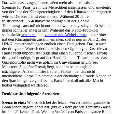
Das wäre das - zugegebenermaßen mehr als unrealistische -
Szenario für Paris, wenn die Menschheit angemessen und angeleitet
von der Idee der Klimagerechtigkeit auf den Klimawandel reagieren
würde. Die Realität ist eine andere: Während 20 Jahren
frustrierender UN-Klimaverhandlungen ist der globale
Treibhausgasausstoß nicht nur immer weiter angestiegen. Er ist auch
immer schneller angestiegen. Während das Kyoto-Protokoll
spektakulär
scheiterte
und
verheerende Wirbelstürme
immer öfter
mit den Klimagipfeln zusammenfallen, soll es nun im Jahr 21 der
UN-Klimaverhandlungen endlich einen Deal geben. Das ist auch
der dringende Wunsch der französischen Gipfelregie. Dass die zu
Hause recht unpopuläre Regierung einen außenpolitischen Erfolg
dringend benötigt, liegt auf der Hand. Und die Tatsache, dass das
Gipfelportfolio nicht wie üblich im Umweltministerium (bei
Ministerin Segolène Royal) liegt, sondern beim ungleich
mächtigeren Außenminister Laurent Fabius - der das nicht
unerhebliche Corps Diplomatique der ehemaligen Grande Nation an
den Start bringt - zeigt, dass das Paris-Protokoll mit aller Macht
herbei verhandelt werden soll.
Denkbar sind folgende Szenarien:
Szenario eins:
Wie es sich bei der letzten Vorverhandlungsrunde in
Bonn schon abgezeichnet hat, gibt es - trotz großen Tamtams - auch
im Jahr 21 keinen Deal. Weil im Vorfeld von Paris eine ganze Reihe