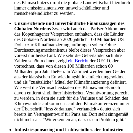
des Klimaschutzes droht die globale Landwirtschaft hierdurch
immer emissionsintensiver, umweltschädlicher und
menschenfeindlicher zu werden.
Unzureichende und unverbindliche Finanzzusagen des
Globalen Nordens
Zwar wird auch das Pariser Abkommen
das Kopenhagener Versprechen enthalten, dass die Länder
des Globalen Nordens ab 2020 jährlich 100 Milliarden US-
Dollar zur Klimafinanzierung aufbringen sollen. Ohne
Durchsetzungsmechanismus bleibt dieses Versprechen aber
vorerst nur heiße Luft. Wie sehr die Geberländer sich ihre
Zahlen schön rechnen, zeigt
ein Bericht
der OECD, der
vorrechnet, dass von diesen 100 Milliarden schon 60
Milliarden pro Jahr fließen. In Wahrheit werden hier Gelder
aus der klassischen Entwicklungshilfe einfach umgewidmet
und als "zusätzliche" Mittel der Klimafinanzierung definiert.
Wie weit die Verursacherstaaten des Klimawandels noch
davon entfernt sind, ihrer historischen Verantwortung gerecht
zu werden, in dem sie auch für die Verluste und Schäden des
Klimawandels aufkommen - auf den Klimakonferenzen unter
der Überschrift "loss & damage" verhandelt - deutet sich
bereits im Vertragsentwurf für Paris an: Dort steht sinngemäß
nicht mehr als: "Wir erkennen an, dass es ein Problem gibt."
Industriesponsoring und Lobbyeinfluss der Industrien