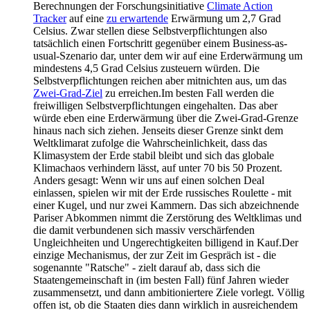
Berechnungen der Forschungsinitiative
Climate Action
Tracker
auf eine
zu erwartende
Erwärmung um 2,7 Grad
Celsius. Zwar stellen diese Selbstverpflichtungen also
tatsächlich einen Fortschritt gegenüber einem Business-as-
usual-Szenario dar, unter dem wir auf eine Erderwärmung um
mindestens 4,5 Grad Celsius zusteuern würden. Die
Selbstverpflichtungen reichen aber mitnichten aus, um das
Zwei-Grad-Ziel
zu erreichen.Im besten Fall werden die
freiwilligen Selbstverpflichtungen eingehalten. Das aber
würde eben eine Erderwärmung über die Zwei-Grad-Grenze
hinaus nach sich ziehen. Jenseits dieser Grenze sinkt dem
Weltklimarat zufolge die Wahrscheinlichkeit, dass das
Klimasystem der Erde stabil bleibt und sich das globale
Klimachaos verhindern lässt, auf unter 70 bis 50 Prozent.
Anders gesagt: Wenn wir uns auf einen solchen Deal
einlassen, spielen wir mit der Erde russisches Roulette - mit
einer Kugel, und nur zwei Kammern. Das sich abzeichnende
Pariser Abkommen nimmt die Zerstörung des Weltklimas und
die damit verbundenen sich massiv verschärfenden
Ungleichheiten und Ungerechtigkeiten billigend in Kauf.Der
einzige Mechanismus, der zur Zeit im Gespräch ist - die
sogenannte "Ratsche" - zielt darauf ab, dass sich die
Staatengemeinschaft in (im besten Fall) fünf Jahren wieder
zusammensetzt, und dann ambitioniertere Ziele vorlegt. Völlig
offen ist, ob die Staaten dies dann wirklich in ausreichendem