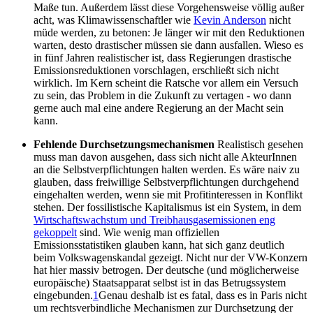
Maße tun. Außerdem lässt diese Vorgehensweise völlig außer
acht, was Klimawissenschaftler wie
Kevin Anderson
nicht
müde werden, zu betonen: Je länger wir mit den Reduktionen
warten, desto drastischer müssen sie dann ausfallen. Wieso es
in fünf Jahren realistischer ist, dass Regierungen drastische
Emissionsreduktionen vorschlagen, erschließt sich nicht
wirklich. Im Kern scheint die Ratsche vor allem ein Versuch
zu sein, das Problem in die Zukunft zu vertagen - wo dann
gerne auch mal eine andere Regierung an der Macht sein
kann.
Fehlende Durchsetzungsmechanismen
Realistisch gesehen
muss man davon ausgehen, dass sich nicht alle AkteurInnen
an die Selbstverpflichtungen halten werden. Es wäre naiv zu
glauben, dass freiwillige Selbstverpflichtungen durchgehend
eingehalten werden, wenn sie mit Profitinteressen in Konflikt
stehen. Der fossilistische Kapitalismus ist ein System, in dem
Wirtschaftswachstum und Treibhausgasemissionen eng
gekoppelt
sind. Wie wenig man offiziellen
Emissionsstatistiken glauben kann, hat sich ganz deutlich
beim Volkswagenskandal gezeigt. Nicht nur der VW-Konzern
hat hier massiv betrogen. Der deutsche (und möglicherweise
europäische) Staatsapparat selbst ist in das Betrugssystem
eingebunden.
1
Genau deshalb ist es fatal, dass es in Paris nicht
um rechtsverbindliche Mechanismen zur Durchsetzung der