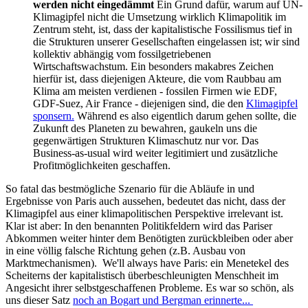
werden nicht eingedämmt
Ein Grund dafür, warum auf UN-
Klimagipfel nicht die Umsetzung wirklich Klimapolitik im
Zentrum steht, ist, dass der kapitalistische Fossilismus tief in
die Strukturen unserer Gesellschaften eingelassen ist; wir sind
kollektiv abhängig vom fossilgetriebenen
Wirtschaftswachstum. Ein besonders makabres Zeichen
hierfür ist, dass diejenigen Akteure, die vom Raubbau am
Klima am meisten verdienen - fossilen Firmen wie EDF,
GDF-Suez, Air France - diejenigen sind, die den
Klimagipfel
sponsern.
Während es also eigentlich darum gehen sollte, die
Zukunft des Planeten zu bewahren, gaukeln uns die
gegenwärtigen Strukturen Klimaschutz nur vor. Das
Business-as-usual wird weiter legitimiert und zusätzliche
Profitmöglichkeiten geschaffen.
So fatal das bestmögliche Szenario für die Abläufe in und
Ergebnisse von Paris auch aussehen, bedeutet das nicht, dass der
Klimagipfel aus einer klimapolitischen Perspektive irrelevant ist.
Klar ist aber: In den benannten Politikfeldern wird das Pariser
Abkommen weiter hinter dem Benötigten zurückbleiben oder aber
in eine völlig falsche Richtung gehen (z.B. Ausbau von
Marktmechanismen). We'll always have Paris: ein Menetekel des
Scheiterns der kapitalistisch überbeschleunigten Menschheit im
Angesicht ihrer selbstgeschaffenen Probleme. Es war so schön, als
uns dieser Satz
noch an Bogart und Bergman erinnerte...