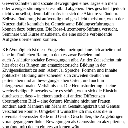
Gewerkschaften und soziale Bewegungen eines Tages ein mehr
oder weniger stimmiges Gesamtbild abgeben. Dies geschieht jedoch
nicht von selbst, denn dafür müssten sich die Akteure verändern.
Selbstveränderung ist aufwendig und geschieht meist nur, wenn der
Nutzen dafür kenntlich ist. Gemeinsame Bildungserfahrungen
können dazu beitragen. Die Rosa-Luxemburg-Stiftung versucht,
Seminare und Kurse anzubieten, die eine solche verbindende
Aufgabe übernehmen können.
KR:
Womöglich ist diese Frage eine metropolitane. Ich arbeite und
lebe im ländlichen Raum, in dem es zwar Parteien und
auch Ausläufer sozialer Bewegungen gibt. An der Zeit scheint mir
hier aber das Ringen um emanzipatorische Bildung in der
Zivilgesellschaft zu sein. Aber: Ja, Sprache, Formen und Inhalte
politischer Bildung unterscheiden sich zuweilen deutlich an
parteinahen und an bewegungsnahen Orten, und auch in
intergenerationalen Verhältnissen. Die Herausforderung ist eine
wechselseitige: Einerseits wäre es schön, wenn sich die Einsicht
durchsetzte, dass – in einem auch auf andere Differenzen
übertragbaren Bild – eine écriture féminine nicht nur Frauen,
sondern auch Männern ein Mehr an Gestaltungskraft und Genuss
verschaffen könnte. Umgekehrt wünschte ich mir, dass die in
diversitätsbewusster Rede und Gestik Geschulten, die Angehörigen
vorangegangener linker Bewegungen als GenossInnen akzeptierten,
von (und mit) denen einiges zu lernen wäre.