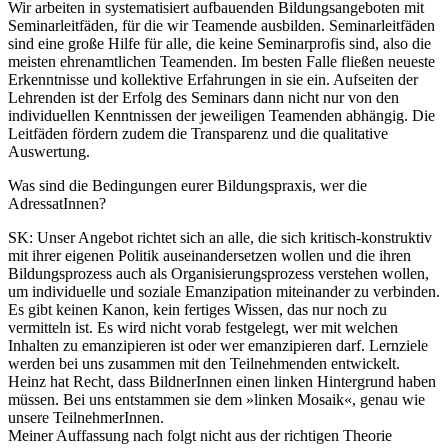
Wir arbeiten in systematisiert aufbauenden Bildungsangeboten mit
Seminarleitfäden, für die wir Teamende ausbilden. Seminarleitfäden
sind eine große Hilfe für alle, die keine Seminarprofis sind, also die
meisten ehrenamtlichen Teamenden. Im besten Falle fließen neueste
Erkenntnisse und kollektive Erfahrungen in sie ein. Aufseiten der
Lehrenden ist der Erfolg des Seminars dann nicht nur von den
individuellen Kenntnissen der jeweiligen Teamenden abhängig. Die
Leitfäden fördern zudem die Transparenz und die qualitative
Auswertung.
Was sind die Bedingungen eurer Bildungspraxis, wer die
AdressatInnen?
SK:
Unser Angebot richtet sich an alle, die sich kritisch-konstruktiv
mit ihrer eigenen Politik auseinandersetzen wollen und die ihren
Bildungsprozess auch als Organisierungsprozess verstehen wollen,
um individuelle und soziale Emanzipation miteinander zu verbinden.
Es gibt keinen Kanon, kein fertiges Wissen, das nur noch zu
vermitteln ist. Es wird nicht vorab festgelegt, wer mit welchen
Inhalten zu emanzipieren ist oder wer emanzipieren darf. Lernziele
werden bei uns zusammen mit den Teilnehmenden entwickelt.
Heinz hat Recht, dass BildnerInnen einen linken Hintergrund haben
müssen. Bei uns entstammen sie dem »linken Mosaik«, genau wie
unsere TeilnehmerInnen.
Meiner Auffassung nach folgt nicht aus der richtigen Theorie