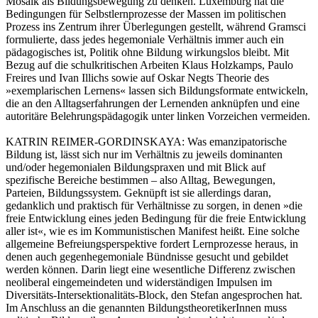
Mosaik als Bildungsbewegung zu denken. Luxemburg hat die
Bedingungen für Selbstlernprozesse der Massen im politischen
Prozess ins Zentrum ihrer Überlegungen gestellt, während Gramsci
formulierte, dass jedes hegemoniale Verhältnis immer auch ein
pädagogisches ist, Politik ohne Bildung wirkungslos bleibt. Mit
Bezug auf die schulkritischen Arbeiten Klaus Holzkamps, Paulo
Freires und Ivan Illichs sowie auf Oskar Negts Theorie des
»exemplarischen Lernens« lassen sich Bildungsformate entwickeln,
die an den Alltagserfahrungen der Lernenden anknüpfen und eine
autoritäre Belehrungspädagogik unter linken Vorzeichen vermeiden.
KATRIN REIMER-GORDINSKAYA:
Was emanzipatorische
Bildung ist, lässt sich nur im Verhältnis zu jeweils dominanten
und/oder hegemonialen Bildungspraxen und mit Blick auf
spezifische Bereiche bestimmen – also Alltag, Bewegungen,
Parteien, Bildungssystem. Geknüpft ist sie allerdings daran,
gedanklich und praktisch für Verhältnisse zu sorgen, in denen »die
freie Entwicklung eines jeden Bedingung für die freie Entwicklung
aller ist«, wie es im Kommunistischen Manifest heißt. Eine solche
allgemeine Befreiungsperspektive fordert Lernprozesse heraus, in
denen auch gegenhegemoniale Bündnisse gesucht und gebildet
werden können. Darin liegt eine wesentliche Differenz zwischen
neoliberal eingemeindeten und widerständigen Impulsen im
Diversitäts-Intersektionalitäts-Block, den Stefan angesprochen hat.
Im Anschluss an die genannten BildungstheoretikerInnen muss