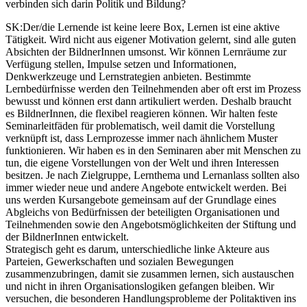
verbinden sich darin Politik und Bildung?
SK:
Der/die Lernende ist keine leere Box, Lernen ist eine aktive
Tätigkeit. Wird nicht aus eigener Motivation gelernt, sind alle guten
Absichten der BildnerInnen umsonst. Wir können Lernräume zur
Verfügung stellen, Impulse setzen und Informationen,
Denkwerkzeuge und Lernstrategien anbieten. Bestimmte
Lernbedürfnisse werden den Teilnehmenden aber oft erst im Prozess
bewusst und können erst dann artikuliert werden. Deshalb braucht
es BildnerInnen, die flexibel reagieren können. Wir halten feste
Seminarleitfäden für problematisch, weil damit die Vorstellung
verknüpft ist, dass Lernprozesse immer nach ähnlichem Muster
funktionieren. Wir haben es in den Seminaren aber mit Menschen zu
tun, die eigene Vorstellungen von der Welt und ihren Interessen
besitzen. Je nach Zielgruppe, Lernthema und Lernanlass sollten also
immer wieder neue und andere Angebote entwickelt werden. Bei
uns werden Kursangebote gemeinsam auf der Grundlage eines
Abgleichs von Bedürfnissen der beteiligten Organisationen und
Teilnehmenden sowie den Angebotsmöglichkeiten der Stiftung und
der BildnerInnen entwickelt.
Strategisch geht es darum, unterschiedliche linke Akteure aus
Parteien, Gewerkschaften und sozialen Bewegungen
zusammenzubringen, damit sie zusammen lernen, sich austauschen
und nicht in ihren Organisationslogiken gefangen bleiben. Wir
versuchen, die besonderen Handlungsprobleme der Politaktiven ins