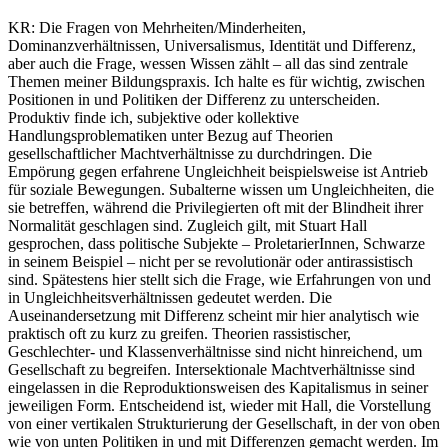
KR:
Die Fragen von Mehrheiten/Minderheiten,
Dominanzverhältnissen, Universalismus, Identität und Differenz,
aber auch die Frage, wessen Wissen zählt – all das sind zentrale
Themen meiner Bildungspraxis. Ich halte es für wichtig, zwischen
Positionen in und Politiken der Differenz zu unterscheiden.
Produktiv finde ich, subjektive oder kollektive
Handlungsproblematiken unter Bezug auf Theorien
gesellschaftlicher Machtverhältnisse zu durchdringen. Die
Empörung gegen erfahrene Ungleichheit beispielsweise ist Antrieb
für soziale Bewegungen. Subalterne wissen um Ungleichheiten, die
sie betreffen, während die Privilegierten oft mit der Blindheit ihrer
Normalität geschlagen sind. Zugleich gilt, mit Stuart Hall
gesprochen, dass politische Subjekte – ProletarierInnen, Schwarze
in seinem Beispiel – nicht per se revolutionär oder antirassistisch
sind. Spätestens hier stellt sich die Frage, wie Erfahrungen von und
in Ungleichheitsverhältnissen gedeutet werden. Die
Auseinandersetzung mit Differenz scheint mir hier analytisch wie
praktisch oft zu kurz zu greifen. Theorien rassistischer,
Geschlechter- und Klassenverhältnisse sind nicht hinreichend, um
Gesellschaft zu begreifen. Intersektionale Machtverhältnisse sind
eingelassen in die Reproduktionsweisen des Kapitalismus in seiner
jeweiligen Form. Entscheidend ist, wieder mit Hall, die Vorstellung
von einer vertikalen Strukturierung der Gesellschaft, in der von oben
wie von unten Politiken in und mit Differenzen gemacht werden. Im