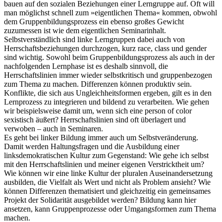
bauen auf den sozialen Beziehungen einer Lerngruppe auf. Oft will
man möglichst schnell zum »eigentlichen Thema« kommen, obwohl
dem Gruppenbildungsprozess ein ebenso großes Gewicht
zuzumessen ist wie dem eigentlichen Seminarinhalt.
Selbstverständlich sind linke Lerngruppen dabei auch von
Herrschaftsbeziehungen durchzogen, kurz race, class und gender
sind wichtig. Sowohl beim Gruppenbildungsprozess als auch in der
nachfolgenden Lernphase ist es deshalb sinnvoll, die
Herrschaftslinien immer wieder selbstkritisch und gruppenbezogen
zum Thema zu machen. Differenzen können produktiv sein.
Konflikte, die sich aus Ungleichheitsformen ergeben, gilt es in den
Lernprozess zu integrieren und bildend zu verarbeiten. Wie gehen
wir beispielsweise damit um, wenn sich eine person of color
sexistisch äußert? Herrschaftslinien sind oft überlagert und
verwoben – auch in Seminaren.
Es geht bei linker Bildung immer auch um Selbstveränderung.
Damit werden Haltungsfragen und die Ausbildung einer
linksdemokratischen Kultur zum Gegenstand: Wie gehe ich selbst
mit den Herrschaftslinien und meiner eigenen Verstricktheit um?
Wie können wir eine linke Kultur der pluralen Auseinandersetzung
ausbilden, die Vielfalt als Wert und nicht als Problem ansieht? Wie
können Differenzen thematisiert und gleichzeitig ein gemeinsames
Projekt der Solidarität ausgebildet werden? Bildung kann hier
ansetzen, kann Gruppenprozesse oder Umgangsformen zum Thema
machen.