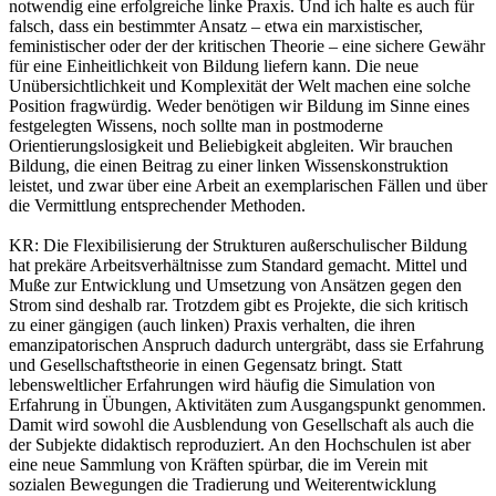
notwendig eine erfolgreiche linke Praxis. Und ich halte es auch für
falsch, dass ein bestimmter Ansatz – etwa ein marxistischer,
feministischer oder der der kritischen Theorie – eine sichere Gewähr
für eine Einheitlichkeit von Bildung liefern kann. Die neue
Unübersichtlichkeit und Komplexität der Welt machen eine solche
Position fragwürdig. Weder benötigen wir Bildung im Sinne eines
festgelegten Wissens, noch sollte man in postmoderne
Orientierungslosigkeit und Beliebigkeit abgleiten. Wir brauchen
Bildung, die einen Beitrag zu einer linken Wissenskonstruktion
leistet, und zwar über eine Arbeit an exemplarischen Fällen und über
die Vermittlung entsprechender Methoden.
KR:
Die Flexibilisierung der Strukturen außerschulischer Bildung
hat prekäre Arbeitsverhältnisse zum Standard gemacht. Mittel und
Muße zur Entwicklung und Umsetzung von Ansätzen gegen den
Strom sind deshalb rar. Trotzdem gibt es Projekte, die sich kritisch
zu einer gängigen (auch linken) Praxis verhalten, die ihren
emanzipatorischen Anspruch dadurch untergräbt, dass sie Erfahrung
und Gesellschaftstheorie in einen Gegensatz bringt. Statt
lebensweltlicher Erfahrungen wird häufig die Simulation von
Erfahrung in Übungen, Aktivitäten zum Ausgangspunkt genommen.
Damit wird sowohl die Ausblendung von Gesellschaft als auch die
der Subjekte didaktisch reproduziert. An den Hochschulen ist aber
eine neue Sammlung von Kräften spürbar, die im Verein mit
sozialen Bewegungen die Tradierung und Weiterentwicklung