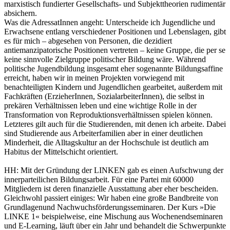
marxistisch fundierter Gesellschafts- und Subjekttheorien rudimentär
absichern.
Was die AdressatInnen angeht: Unterscheide ich Jugendliche und
Erwachsene entlang verschiedener Positionen und Lebenslagen, gibt
es für mich – abgesehen von Personen, die dezidiert
antiemanzipatorische Positionen vertreten – keine Gruppe, die per se
keine sinnvolle Zielgruppe politischer Bildung wäre. Während
politische Jugendbildung insgesamt eher sogenannte Bildungsaffine
erreicht, haben wir in meinen Projekten vorwiegend mit
benachteiligten Kindern und Jugendlichen gearbeitet, außerdem mit
Fachkräften (ErzieherInnen, SozialarbeiterInnen), die selbst in
prekären Verhältnissen leben und eine wichtige Rolle in der
Transformation von Reproduktionsverhältnissen spielen können.
Letzteres gilt auch für die Studierenden, mit denen ich arbeite. Dabei
sind Studierende aus Arbeiterfamilien aber in einer deutlichen
Minderheit, die Alltagskultur an der Hochschule ist deutlich am
Habitus der Mittelschicht orientiert.
HH:
Mit der Gründung der LINKEN gab es einen Aufschwung der
innerparteilichen Bildungsarbeit. Für eine Partei mit 60000
Mitgliedern ist deren finanzielle Ausstattung aber eher bescheiden.
Gleichwohl passiert einiges: Wir haben eine große Bandbreite von
Grundlagenund Nachwuchsförderungsseminaren. Der Kurs »Die
LINKE 1« beispielweise, eine Mischung aus Wochenendseminaren
und E-Learning, läuft über ein Jahr und behandelt die Schwerpunkte