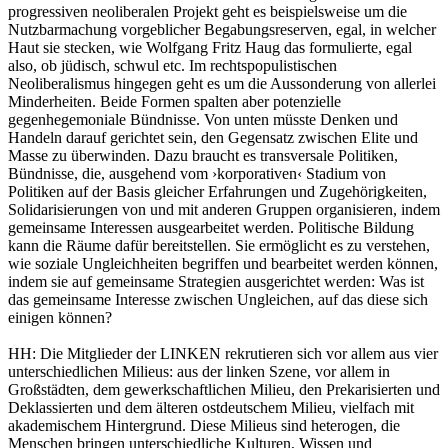
progressiven neoliberalen Projekt geht es beispielsweise um die
Nutzbarmachung vorgeblicher Begabungsreserven, egal, in welcher
Haut sie stecken, wie Wolfgang Fritz Haug das formulierte, egal
also, ob jüdisch, schwul etc. Im rechtspopulistischen
Neoliberalismus hingegen geht es um die Aussonderung von allerlei
Minderheiten. Beide Formen spalten aber potenzielle
gegenhegemoniale Bündnisse. Von unten müsste Denken und
Handeln darauf gerichtet sein, den Gegensatz zwischen Elite und
Masse zu überwinden. Dazu braucht es transversale Politiken,
Bündnisse, die, ausgehend vom ›korporativen‹ Stadium von
Politiken auf der Basis gleicher Erfahrungen und Zugehörigkeiten,
Solidarisierungen von und mit anderen Gruppen organisieren, indem
gemeinsame Interessen ausgearbeitet werden. Politische Bildung
kann die Räume dafür bereitstellen. Sie ermöglicht es zu verstehen,
wie soziale Ungleichheiten begriffen und bearbeitet werden können,
indem sie auf gemeinsame Strategien ausgerichtet werden: Was ist
das gemeinsame Interesse zwischen Ungleichen, auf das diese sich
einigen können?
HH:
Die Mitglieder der LINKEN rekrutieren sich vor allem aus vier
unterschiedlichen Milieus: aus der linken Szene, vor allem in
Großstädten, dem gewerkschaftlichen Milieu, den Prekarisierten und
Deklassierten und dem älteren ostdeutschem Milieu, vielfach mit
akademischem Hintergrund. Diese Milieus sind heterogen, die
Menschen bringen unterschiedliche Kulturen, Wissen und