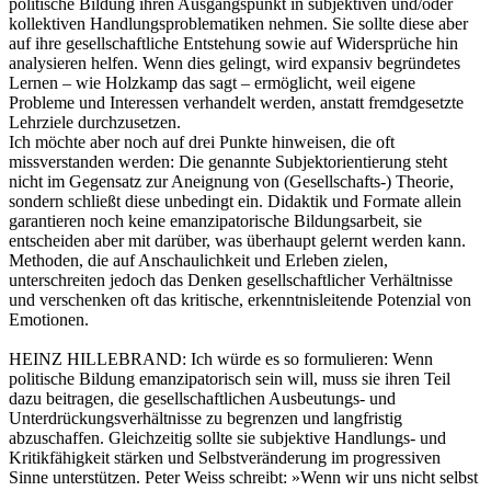
politische Bildung ihren Ausgangspunkt in subjektiven und/oder
kollektiven Handlungsproblematiken nehmen. Sie sollte diese aber
auf ihre gesellschaftliche Entstehung sowie auf Widersprüche hin
analysieren helfen. Wenn dies gelingt, wird expansiv begründetes
Lernen – wie Holzkamp das sagt – ermöglicht, weil eigene
Probleme und Interessen verhandelt werden, anstatt fremdgesetzte
Lehrziele durchzusetzen.
Ich möchte aber noch auf drei Punkte hinweisen, die oft
missverstanden werden: Die genannte Subjektorientierung steht
nicht im Gegensatz zur Aneignung von (Gesellschafts-) Theorie,
sondern schließt diese unbedingt ein. Didaktik und Formate allein
garantieren noch keine emanzipatorische Bildungsarbeit, sie
entscheiden aber mit darüber, was überhaupt gelernt werden kann.
Methoden, die auf Anschaulichkeit und Erleben zielen,
unterschreiten jedoch das Denken gesellschaftlicher Verhältnisse
und verschenken oft das kritische, erkenntnisleitende Potenzial von
Emotionen.
HEINZ HILLEBRAND:
Ich würde es so formulieren: Wenn
politische Bildung emanzipatorisch sein will, muss sie ihren Teil
dazu beitragen, die gesellschaftlichen Ausbeutungs- und
Unterdrückungsverhältnisse zu begrenzen und langfristig
abzuschaffen. Gleichzeitig sollte sie subjektive Handlungs- und
Kritikfähigkeit stärken und Selbstveränderung im progressiven
Sinne unterstützen. Peter Weiss schreibt: »Wenn wir uns nicht selbst