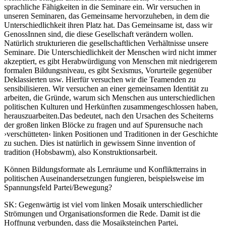
sprachliche Fähigkeiten in die Seminare ein. Wir versuchen in
unseren Seminaren, das Gemeinsame hervorzuheben, in dem die
Unterschiedlichkeit ihren Platz hat. Das Gemeinsame ist, dass wir
GenossInnen sind, die diese Gesellschaft verändern wollen.
Natürlich strukturieren die gesellschaftlichen Verhältnisse unsere
Seminare. Die Unterschiedlichkeit der Menschen wird nicht immer
akzeptiert, es gibt Herabwürdigung von Menschen mit niedrigerem
formalen Bildungsniveau, es gibt Sexismus, Vorurteile gegenüber
Deklassierten usw. Hierfür versuchen wir die Teamenden zu
sensibilisieren. Wir versuchen an einer gemeinsamen Identität zu
arbeiten, die Gründe, warum sich Menschen aus unterschiedlichen
politischen Kulturen und Herkünften zusammengeschlossen haben,
herauszuarbeiten.Das bedeutet, nach den Ursachen des Scheiterns
der großen linken Blöcke zu fragen und auf Spurensuche nach
›verschütteten‹ linken Positionen und Traditionen in der Geschichte
zu suchen. Dies ist natürlich in gewissem Sinne invention of
tradition (Hobsbawm), also Konstruktionsarbeit.
Können Bildungsformate als Lernräume und Konfliktterrains in
politischen Auseinandersetzungen fungieren, beispielsweise im
Spannungsfeld Partei/Bewegung?
SK:
Gegenwärtig ist viel vom linken Mosaik unterschiedlicher
Strömungen und Organisationsformen die Rede. Damit ist die
Hoffnung verbunden, dass die Mosaiksteinchen Partei,