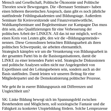
Mensch und Gesellschaft, Politische Ökonomie und Politische
Theorien sowie Bewegungen. Die »Bernauer Seminare« haben
einen höheren theoretischen Anspruch, dann gibt es noch jährliche
stattfindende Frühlingsakademien und Bildungstage. Außerdem
Seminare für Kreisvorsitzende und Finanzverantwortliche,
Wahlkampfseminare und Begleitseminare zur Kampagne Das muss
drin sein, also Qualifizierungen für eine Verbesserung der
politischen Arbeit der LINKEN. All das ist nur möglich, weil es
einen Kreis von Leuten gibt, den wir die »Bildungsgemeinde«
nennen. Diese GenossInnen betrachten Bildungsarbeit als ihren
politischen Schwerpunkt, sie arbeiten ehrenamtlich.
Strategisch kämpfen wir um die Verankerung von Bildungsarbeit in
der gesamten Partei bis in die Basisorganisationen, damit die
LINKE zu einer lernenden Partei wird. Strategische Diskussionen
und politische Analysen sollen nicht nur Angelegenheit von
ExpertInnen und der Leitungsebenen sein, sondern auch an der
Basis stattfinden. Damit leisten wir unseren Beitrag für eine
Mitgliederpartei und die Demokratisierung politischer Prozesse.
Wie geht ihr in euerer Bildungspraxis mit Differenzen und
Ungleichheit um?
SK:
Linke Bildung bewegt sich im Spannungsfeld zwischen
Bestehendem und Möglichem, soll soziologische Fantasie und die
Fähigkeit zu konkreter Utopiebildung fördern. Solche Lernprozesse