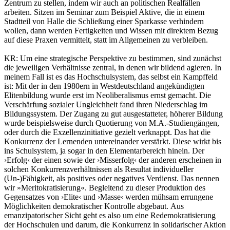
Zentrum zu stellen, indem wir auch an politischen Realfällen
arbeiten. Sitzen im Seminar zum Beispiel Aktive, die in einem
Stadtteil von Halle die Schließung einer Sparkasse verhindern
wollen, dann werden Fertigkeiten und Wissen mit direktem Bezug
auf diese Praxen vermittelt, statt im Allgemeinen zu verbleiben.
KR:
Um eine strategische Perspektive zu bestimmen, sind zunächst
die jeweiligen Verhältnisse zentral, in denen wir bildend agieren. In
meinem Fall ist es das Hochschulsystem, das selbst ein Kampffeld
ist: Mit der in den 1980ern in Westdeutschland angekündigten
Elitenbildung wurde erst im Neoliberalismus ernst gemacht. Die
Verschärfung sozialer Ungleichheit fand ihren Niederschlag im
Bildungssystem. Der Zugang zu gut ausgestatteter, höherer Bildung
wurde beispielsweise durch Quotierung von M.A.-Studiengängen,
oder durch die Exzellenzinitiative gezielt verknappt. Das hat die
Konkurrenz der Lernenden untereinander verstärkt. Diese wirkt bis
ins Schulsystem, ja sogar in den Elementarbereich hinein. Der
›Erfolg‹ der einen sowie der ›Misserfolg‹ der anderen erscheinen in
solchen Konkurrenzverhältnissen als Resultat individueller
(Un-)Fähigkeit, als positives oder negatives Verdienst. Das nennen
wir »Meritokratisierung«. Begleitend zu dieser Produktion des
Gegensatzes von ›Elite‹ und ›Masse‹ werden mühsam errungene
Möglichkeiten demokratischer Kontrolle abgebaut. Aus
emanzipatorischer Sicht geht es also um eine Redemokratisierung
der Hochschulen und darum, die Konkurrenz in solidarischer Aktion