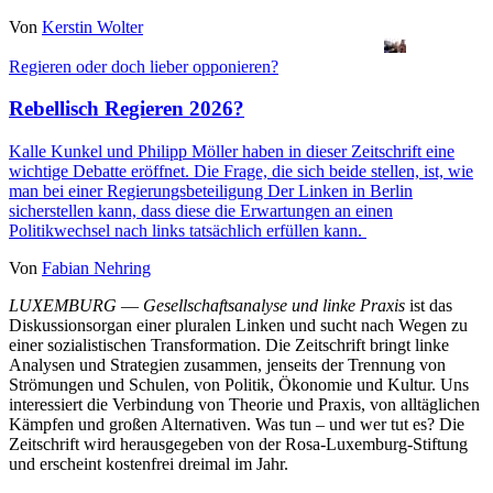
Von
Kerstin Wolter
Regieren oder doch lieber opponieren?
Rebellisch Regieren 2026?
Kalle Kunkel
und
Philipp Möller
haben in dieser Zeitschrift eine
wichtige Debatte eröffnet. Die Frage, die sich beide stellen, ist, wie
man bei einer Regierungsbeteiligung Der Linken in Berlin
sicherstellen kann, dass diese die Erwartungen an einen
Politikwechsel nach links tatsächlich erfüllen kann.
Von
Fabian Nehring
LUXEMBURG
—
Gesellschaftsanalyse und linke Praxis
ist das
Diskussionsorgan einer pluralen Linken und sucht nach Wegen zu
einer sozialistischen Transformation. Die Zeitschrift bringt linke
Analysen und Strategien zusammen, jenseits der Trennung von
Strömungen und Schulen, von Politik, Ökonomie und Kultur. Uns
interessiert die Verbindung von Theorie und Praxis, von alltäglichen
Kämpfen und großen Alternativen. Was tun – und wer tut es? Die
Zeitschrift wird herausgegeben von der Rosa-Luxemburg-Stiftung
und erscheint kostenfrei dreimal im Jahr.