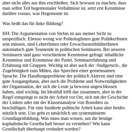
aber nicht alles aus ihm erschließen. Sich bewusst zu machen, dass
man selbst Teil hegemonialer Verhältnisse ist, setzt erst Kenntnisse
darüber voraus, was Hegemonie ist.
Was heißt das für linke Bildung?
HH:
Die Argumentation von Stefan ist aus meiner Sicht zu
unspezifisch. Ebenso wenig wie PolitologInnen gute PolitikerInnen
sein müssen, sind LehrerInnen oder ErwachsenenbildnerInnen
automatisch gute Teamende in politischen Seminaren. Bei unseren
Seminaren sind ganz verschiedene Kenntnisse gefragt: inhaltliche
Kenntnisse und Kenntnisse der Partei, Seminarerfahrung und
Erfahrung mit Gruppen. Wichtig ist aber auch der ›Stallgeruch‹, die
Zugehörigkeit zum Milieu, das Sprechen einer gemeinsamen
Sprache. Die Handlungsprobleme der politisch Aktiven sind eine
gute Ausgangsbasis, aber auch die Probleme und Notwendigkeiten
der Organisation, der sich die Leute ja bewusst angeschlossen
haben, sind wichtig. Im Idealfall trifft das zusammen, aber in der
Regel entspringt es nicht der Arbeit vor Ort, sich mit der Geschichte
der Linken oder mit der Klassenanalyse von Bourdieu zu
beschäftigen. Für eine fundierte politische Arbeit kann aber beides
nützlich sein. Uns geht es tatsächlich um systematisierte
Grundlagenbildung. Was muss man wissen, um die heutige
kapitalistische Gesellschaft besser zu verstehen? Wie kann
Gesellschaft überhaupt verändert werden?