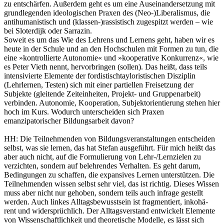
zu entschärfen. Außerdem geht es um eine Auseinandersetzung mit
grundlegenden ideologischen Praxen des (Neo-)Liberalismus, die
antihumanistisch und (klassen-)rassistisch zugespitzt werden – wie
bei Sloterdijk oder Sarrazin.
Soweit es um das Wie des Lehrens und Lernens geht, haben wir es
heute in der Schule und an den Hochschulen mit Formen zu tun, die
eine »kontrollierte Autonomie« und »kooperative Konkurrenz«, wie
es Peter Vieth nennt, hervorbringen (sollen). Das heißt, dass teils
intensivierte Elemente der fordistischtayloristischen Disziplin
(Lehrlernen, Testen) sich mit einer partiellen Freisetzung der
Subjekte (gleitende Zeiteinheiten, Projekt- und Gruppenarbeit)
verbinden. Autonomie, Kooperation, Subjektorientierung stehen hier
hoch im Kurs. Wodurch unterscheiden sich Praxen
emanzipatorischer Bildungsarbeit davon?
HH:
Die Teilnehmenden von Bildungsveranstaltungen entscheiden
selbst, was sie lernen, das hat Stefan ausgeführt. Für mich heißt das
aber auch nicht, auf die Formulierung von Lehr-/Lernzielen zu
verzichten, sondern auf belehrendes Verhalten. Es geht darum,
Bedingungen zu schaffen, die expansives Lernen unterstützen. Die
Teilnehmenden wissen selbst sehr viel, das ist richtig. Dieses Wissen
muss aber nicht nur gehoben, sondern teils auch infrage gestellt
werden. Auch linkes Alltagsbewusstsein ist fragmentiert, inkohä-
rent und widersprüchlich. Der Alltagsverstand entwickelt Elemente
von Wissenschaftlichkeit und theoretische Modelle, es lässt sich