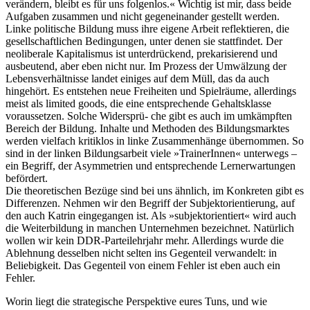
verändern, bleibt es für uns folgenlos.« Wichtig ist mir, dass beide
Aufgaben zusammen und nicht gegeneinander gestellt werden.
Linke politische Bildung muss ihre eigene Arbeit reflektieren, die
gesellschaftlichen Bedingungen, unter denen sie stattfindet. Der
neoliberale Kapitalismus ist unterdrückend, prekarisierend und
ausbeutend, aber eben nicht nur. Im Prozess der Umwälzung der
Lebensverhältnisse landet einiges auf dem Müll, das da auch
hingehört. Es entstehen neue Freiheiten und Spielräume, allerdings
meist als limited goods, die eine entsprechende Gehaltsklasse
voraussetzen. Solche Widersprü- che gibt es auch im umkämpften
Bereich der Bildung. Inhalte und Methoden des Bildungsmarktes
werden vielfach kritiklos in linke Zusammenhänge übernommen. So
sind in der linken Bildungsarbeit viele »TrainerInnen« unterwegs –
ein Begriff, der Asymmetrien und entsprechende Lernerwartungen
befördert.
Die theoretischen Bezüge sind bei uns ähnlich, im Konkreten gibt es
Differenzen. Nehmen wir den Begriff der Subjektorientierung, auf
den auch Katrin eingegangen ist. Als »subjektorientiert« wird auch
die Weiterbildung in manchen Unternehmen bezeichnet. Natürlich
wollen wir kein DDR-Parteilehrjahr mehr. Allerdings wurde die
Ablehnung desselben nicht selten ins Gegenteil verwandelt: in
Beliebigkeit. Das Gegenteil von einem Fehler ist eben auch ein
Fehler.
Worin liegt die strategische Perspektive eures Tuns, und wie