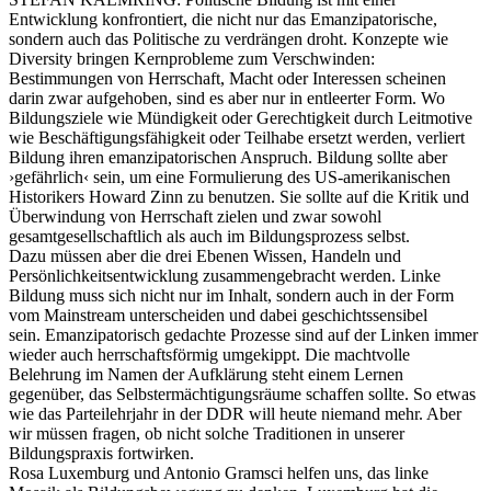
Entwicklung konfrontiert, die nicht nur das Emanzipatorische,
sondern auch das Politische zu verdrängen droht. Konzepte wie
Diversity bringen Kernprobleme zum Verschwinden:
Bestimmungen von Herrschaft, Macht oder Interessen scheinen
darin zwar aufgehoben, sind es aber nur in entleerter Form. Wo
Bildungsziele wie Mündigkeit oder Gerechtigkeit durch Leitmotive
wie Beschäftigungsfähigkeit oder Teilhabe ersetzt werden, verliert
Bildung ihren emanzipatorischen Anspruch. Bildung sollte aber
›gefährlich‹ sein, um eine Formulierung des US-amerikanischen
Historikers Howard Zinn zu benutzen. Sie sollte auf die Kritik und
Überwindung von Herrschaft zielen und zwar sowohl
gesamtgesellschaftlich als auch im Bildungsprozess selbst.
Dazu müssen aber die drei Ebenen Wissen, Handeln und
Persönlichkeitsentwicklung zusammengebracht werden. Linke
Bildung muss sich nicht nur im Inhalt, sondern auch in der Form
vom Mainstream unterscheiden und dabei geschichtssensibel
sein. Emanzipatorisch gedachte Prozesse sind auf der Linken immer
wieder auch herrschaftsförmig umgekippt. Die machtvolle
Belehrung im Namen der Aufklärung steht einem Lernen
gegenüber, das Selbstermächtigungsräume schaffen sollte. So etwas
wie das Parteilehrjahr in der DDR will heute niemand mehr. Aber
wir müssen fragen, ob nicht solche Traditionen in unserer
Bildungspraxis fortwirken.
Rosa Luxemburg und Antonio Gramsci helfen uns, das linke