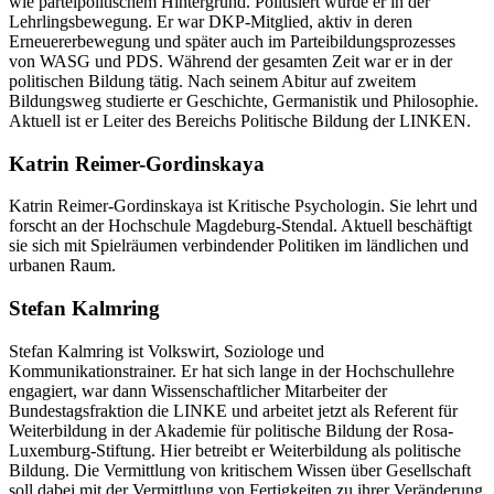
wie parteipolitischem Hintergrund. Politisiert wurde er in der
Lehrlingsbewegung. Er war DKP-Mitglied, aktiv in deren
Erneuererbewegung und später auch im Parteibildungsprozesses
von WASG und PDS. Während der gesamten Zeit war er in der
politischen Bildung tätig. Nach seinem Abitur auf zweitem
Bildungsweg studierte er Geschichte, Germanistik und Philosophie.
Aktuell ist er Leiter des Bereichs Politische Bildung der LINKEN.
Katrin Reimer-Gordinskaya
Katrin Reimer-Gordinskaya ist Kritische Psychologin. Sie lehrt und
forscht an der Hochschule Magdeburg-Stendal. Aktuell beschäftigt
sie sich mit Spielräumen verbindender Politiken im ländlichen und
urbanen Raum.
Stefan Kalmring
Stefan Kalmring ist Volkswirt, Soziologe und
Kommunikationstrainer. Er hat sich lange in der Hochschullehre
engagiert, war dann Wissenschaftlicher Mitarbeiter der
Bundestagsfraktion die LINKE und arbeitet jetzt als Referent für
Weiterbildung in der Akademie für politische Bildung der Rosa-
Luxemburg-Stiftung. Hier betreibt er Weiterbildung als politische
Bildung. Die Vermittlung von kritischem Wissen über Gesellschaft
soll dabei mit der Vermittlung von Fertigkeiten zu ihrer Veränderung