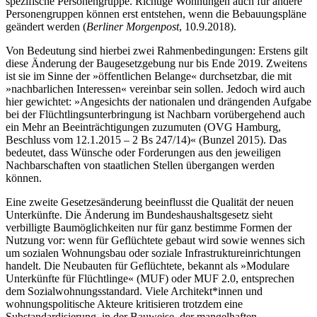
spezifische Personengruppe. Richtige Wohnungen auch für andere
Personengruppen können erst entstehen, wenn die Bebauungspläne
geändert werden (
Berliner Morgenpost
, 10.9.2018).
Von Bedeutung sind hierbei zwei Rahmenbedingungen: Erstens gilt
diese Änderung der Baugesetzgebung nur bis Ende 2019. Zweitens
ist sie im Sinne der »öffentlichen Belange« durchsetzbar, die mit
»nachbarlichen Interessen« vereinbar sein sollen. Jedoch wird auch
hier gewichtet: »Angesichts der nationalen und drängenden Aufgabe
bei der Flüchtlingsunterbringung ist Nachbarn vorübergehend auch
ein Mehr an Beeinträchtigungen zuzumuten (OVG Hamburg,
Beschluss vom 12.1.2015 – 2 Bs 247/14)« (Bunzel 2015). Das
bedeutet, dass Wünsche oder Forderungen aus den jeweiligen
Nachbarschaften von staatlichen Stellen übergangen werden
können.
Eine zweite Gesetzesänderung beeinflusst die Qualität der neuen
Unterkünfte. Die Änderung im Bundeshaushaltsgesetz sieht
verbilligte Baumöglichkeiten nur für ganz bestimme Formen der
Nutzung vor: wenn für Geflüchtete gebaut wird sowie wennes sich
um sozialen Wohnungsbau oder soziale Infrastruktureinrichtungen
handelt. Die Neubauten für Geflüchtete, bekannt als »Modulare
Unterkünfte für Flüchtlinge« (MUF) oder MUF 2.0, entsprechen
dem Sozialwohnungsstandard. Viele Architekt*innen und
wohnungspolitische Akteure kritisieren trotzdem eine
Substandardisierung, in der Bauweise, der mangelhaften