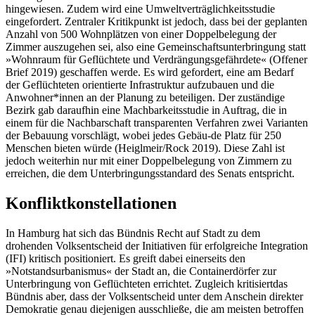
hingewiesen. Zudem wird eine Umweltverträglichkeitsstudie
eingefordert. Zentraler Kritikpunkt ist jedoch, dass bei der geplanten
Anzahl von 500 Wohnplätzen von einer Doppelbelegung der
Zimmer auszugehen sei, also eine Gemeinschaftsunterbringung statt
»Wohnraum für Geflüchtete und Verdrängungsgefährdete« (Offener
Brief 2019) geschaffen werde. Es wird gefordert, eine am Bedarf
der Geflüchteten orientierte Infrastruktur aufzubauen und die
Anwohner*innen an der Planung zu beteiligen. Der zuständige
Bezirk gab daraufhin eine Machbarkeitsstudie in Auftrag, die in
einem für die Nachbarschaft transparenten Verfahren zwei Varianten
der Bebauung vorschlägt, wobei jedes Gebäu-de Platz für 250
Menschen bieten würde (Heiglmeir/Rock 2019). Diese Zahl ist
jedoch weiterhin nur mit einer Doppelbelegung von Zimmern zu
erreichen, die dem Unterbringungsstandard des Senats entspricht.
Konfliktkonstellationen
In Hamburg hat sich das Bündnis Recht auf Stadt zu dem
drohenden Volksentscheid der Initiativen für erfolgreiche Integration
(IFI) kritisch positioniert. Es greift dabei einerseits den
»Notstandsurbanismus« der Stadt an, die Containerdörfer zur
Unterbringung von Geflüchteten errichtet. Zugleich kritisiertdas
Bündnis aber, dass der Volksentscheid unter dem Anschein direkter
Demokratie genau diejenigen ausschließe, die am meisten betroffen