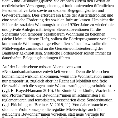
Schul- und Ausbildungsplätze. Sie erhöhen zudem den Bedarf an
medizinischer Versorgung, einem gut funktionierenden öffentlichen
Personennahverkehr sowie an sozialen Begegnungsorten und
Gewerberäumen. Dies erfordert ein Ende der Austeritätspolitik und
eine staatliche Förderung der sozialen Infrastrukturen. Um nicht die
Fehler des sozialen Wohnungsbaus der 1970er Jahre zu wiederholen
und private Anleger mit riesigen Steuersubventionen für die
Schaffung von temporär bezahlbarem Wohnraum zu belohnen
(siehe Holm in diesem Heft), sollten die Förderprogramme vor allem
kommunale Wohnungsbaugesellschaften stützen bzw. sollte die
Mittelvergabe zumindest an die Gemeinwohlorientierung der
Bauträger geknüpft sein. Staatliche Fördergelder sollten immer zu
dauerhaften Belegungsbindungen führen.
Auf der Landesebene müssen Alternativen zum
»Notstandsurbanismus« entwickelt werden. Denn die Menschen
können nicht wirklich ankommen, wenn ihre Wohnsituation immer
nur temporär ist, zugleich aber ihr Recht auf Mobilität und freie
Ortswahl durch die sogenannte Wohnsitzauflage eingeschränkt ist
(vgl. El-Kayed/Hamann 2016). Umzäunte Unterkünfte, Wachschutz
und Pförtner*innen, die Bewohner*innen im schlimmsten Fall
reglementieren und terrorisieren, verschärfen diese Sondersituation
(vgl. Flüchtlingsrat Berlin e. V. 2018, 11). Von daher braucht es
staatliche Wohnkonzepte, die reguläre Mietverträge auch für
geflüchtete Bewohner*innen vorsehen, statt neue Verträge für