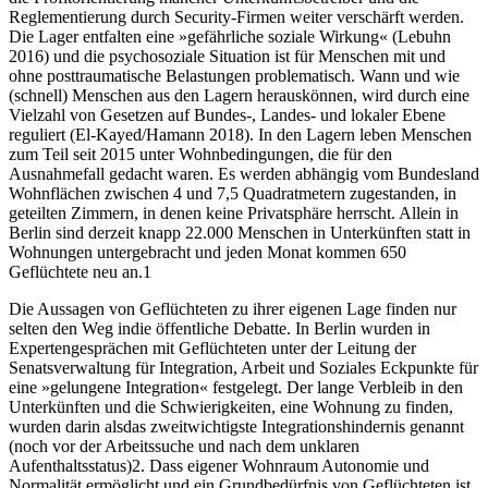
Reglementierung durch Security-Firmen weiter verschärft werden.
Die Lager entfalten eine »gefährliche soziale Wirkung« (Lebuhn
2016) und die psychosoziale Situation ist für Menschen mit und
ohne posttraumatische Belastungen problematisch. Wann und wie
(schnell) Menschen aus den Lagern herauskönnen, wird durch eine
Vielzahl von Gesetzen auf Bundes-, Landes- und lokaler Ebene
reguliert (El-Kayed/Hamann 2018). In den Lagern leben Menschen
zum Teil seit 2015 unter Wohnbedingungen, die für den
Ausnahmefall gedacht waren. Es werden abhängig vom Bundesland
Wohnflächen zwischen 4 und 7,5 Quadratmetern zugestanden, in
geteilten Zimmern, in denen keine Privatsphäre herrscht. Allein in
Berlin sind derzeit knapp 22.000 Menschen in Unterkünften statt in
Wohnungen untergebracht und jeden Monat kommen 650
Geflüchtete neu an.
1
Die Aussagen von Geflüchteten zu ihrer eigenen Lage finden nur
selten den Weg indie öffentliche Debatte. In Berlin wurden in
Expertengesprächen mit Geflüchteten unter der Leitung der
Senatsverwaltung für Integration, Arbeit und Soziales Eckpunkte für
eine »gelungene Integration« festgelegt. Der lange Verbleib in den
Unterkünften und die Schwierigkeiten, eine Wohnung zu finden,
wurden darin alsdas zweitwichtigste Integrationshindernis genannt
(noch vor der Arbeitssuche und nach dem unklaren
Aufenthaltsstatus)
2
. Dass eigener Wohnraum Autonomie und
Normalität ermöglicht und ein Grundbedürfnis von Geflüchteten ist,