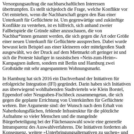
Versorgungsauftrag die nachbarschaftlichen Interessen
übertrumpfen. Es stellt sichjedoch die Frage, welche Konflikte vor
Ort entstehen, wenn die Nachbarschaft gegen den Bau einer
Unterkunft für Geflüchtete ist. Um gegenwärtige und zukünftige
Konflikte zu verstehen, ist es hilfreich, sich anhand zweier
Fallbeispiele die Gründe näher anzuschauen, die von
Nachbar*innen genannt werden, die sich gegen die Art oder Größe
einer neuen Unterkunft für Geflüchtete aussprechen. Dabei wurde
bewusst kein Beispiel aus einer kleineren oder mittelgroßen Stadt
ausgewählt, wo der Druck auf dem Mietmarkt oft geringer ist und
sich die Proteste häufiger in rassistischen »Nein-zum-Heim«-
Kampagnen äußern, sondern mit Berlin und Hamburg zwei
Großstädte mit sehr angespanntem Wohnungsmarkt.
In Hamburg hat sich 2016 ein Dachverband der Initiativen für
erfolgreiche Integration (IFI) gegründet. Darin haben sich Initiativen
aus überwiegend wohlhabenden Stadtvierteln wie Klein Borstel,
Eppendorf oder Neugraben-Fischbeck zusammengetan, die sich
gegen die geplante Errichtung von Unterkünften für Geflüchtete
wehren. Ihre Argumente sind: der Wunsch nach dem Erhalt von
Naherholungsflächen, fehlende Infrastruktur für die plötzliche
Aufnahme so vieler Menschen und die mangelnde
Bürgerbeteiligung bei der Flächenauswahl sowie eine generelle
Intransparenz des Auswahlverfahrens. Die Initiativen forderten als
Konsequenz, weitere »Unterbringungsalternativen zu suchen« und