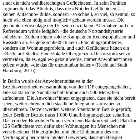
sind: die nicht wahlberechtigten Geflüchteten. In zehn Punkten
argumentiert das Bündnis, dass die »Not der Geflüchteten [...]
keinen Aufschub« dulde, sondern »so schnell, so viel, so zentral, so
hoch wie eben nötig und möglich« gebaut werden müsse. Die
genannten Vorschläge der IFI seien dazu keine Alternative und ein
Referendum würde lediglich »die deutsche Notstandshysterie
anheizen«. Zudem zögen solche Kampagnen Rechtspopulisten und
Rassisten an. Es gebe schließlich kein »Flüchtlingsproblem«,
sondern ein Wohnungsproblem, und auch Geflüchtete hätten ein
»Recht auf Stadt«. Eine »lokale Obergrenzen-Diskussion« sei zu
vermeiden, da es, egal wo gebaut werde, immer Anwohner*innen
geben würde, »die das für unzumutbar halten« (Recht auf Stadt
Hamburg, 2016).
In Berlin wurde der Anwohnerinitiative in der
Bezirksverordnetenversammlung von der FDP entgegengehalten,
eine solidarische Nachbarschaft könne auch 500 Menschen
aufnehmen. Die Anwohner*innen entgegneten, dass sie nicht bereit
seien, weiter ehrenamtlich staatliche Integrationsaufgaben zu
übernehmen. Derzeit werden weitere Standorteim Bezirk geprüft;
jeder Berliner Bezirk muss 1 000 Unterbringungsplätze schaffen.
Das von den Bewohner*innen vertretene Baukonzept sieht Platz für
125 Geflüchtete vor, dafür aber Wohnungen für Menschen mit
verschiedenen Hintergründen und eine Einbindung des von
Verdrängung bedrohten lokalen Gewerbes, das zum Beispiel