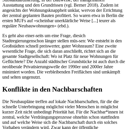
Ausstattung und den Grundrissen (vgl. Berner 2018). Zudem ist
angesichts der Wohnungsknappheit unklar, wervon der Errichtung
der zentral geplanten Bauten profitiert. So waren etwa in Berlin die
ersten MUFs auf »scheinbar unerklärliche Weise [...] teurer als
reguläre Neubauwohnungen« (ebd.).
Es geht also einer-seits um eine Frage, diesich
Stadtregierungenschon länger stellen müs-sen: Wie entsteht in den
Großstädten schnell preiswerter, guter Wohnraum? Eine zweite
wesentliche Frage, die sich daran anschließt, richtet sich an die
gesamte Stadtgesellschaft: Wo ist Platz für neue Wohnungen für
Geflüchtete? Die Anzahl städtischer Grundstücke ist auch durch die
neoliberale Privatisierungswelle der 1990er und 2000er Jahre
minimiert worden. Die verbleibenden Freiflächen sind umkämpft
und selten ungenutzt.
Konflikte in den Nachbarschaften
Die Neubaupläne treffen auf lokale Nachbarschaften, für die die
schnelle Unterbringung möglichst vieler Menschen in möglichst
kurzer Zeit nicht unbedingt Priorität hat. Für die Nachbar*innen ist
zentral, welche Verdrängungsprozesse ohnehin schon stattfinden
und auf welche Weise sich die Nachbarschaft durch ein solches
Vorhaben verändern wird. Zwar kann der öffentliche