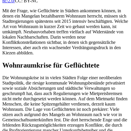
nc/2.0/
CC: BY-NC
Mit der Frage, wie Geflüchtete in Städten ankommen können, in
denen ein Mangelan bezahlbarem Wohnraum herrscht, müssen sich
Stadtregierungen spätestens seit 2015 intensiv beschäftigten. Welche
Art von Wohnraum in kurzer Zeit wo gebaut werden kann, ist
umkämpft. Neubauvorhaben treffen vielfach auf Widerstände von
lokalen Nachbarschaften. Darin werden neue
Konfliktkonstellationen sichtbar, in denen sich gegensätzliche
Interessen, aber auch ein wachsender Verdrängungsdruck in den
Kiezen abbilden.
Wohnraumkrise für Geflüchtete
Die Wohnungskrise ist in vielen Städten Folge einer neoliberalen
Stadtpolitik, die riesige kommunale Wohnungsbestände privatisiert
sowie soziale Absicherungen und städtische Verwaltungen so
geschrumpft hat, dass auch Regulierungen wie Mietpreisbremsen
nicht mehr durchgesetzt werden können. Auf dem Mietmarkt finden
Menschen, die keine Spitzengehälter verdienen, derzeit kaum
Wohnraum. Die Lage von Geflüchteten ist noch prekärer: Viele
sitzen auch aufgrund des Mangels an Wohnraum nach wie vor in
Gemeinschaftsunterkünften fest. Die dort herrschende Enge und die
fehlenden Rückzugsmöglichkeiten erzeugen Konflikte, die durch
die Profitorientierung mancher Unterkunftsbetreiber und die