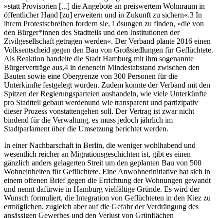
»statt Provisorien [...] die Angebote an preiswertem Wohnraum in
öffentlicher Hand [zu] erweitern und in Zukunft zu sichern«.
3
In
ihrem Protestschreiben fordern sie, Lösungen zu finden, »die von
den Bürger*innen des Stadtteils und den Institutionen der
Zivilgesellschaft getragen werden«. Der Verband plante 2016 einen
Volksentscheid gegen den Bau von Großsiedlungen für Geflüchtete.
Als Reaktion handelte die Stadt Hamburg mit ihm sogenannte
Bürgerverträge aus,
4
in denenein Mindestabstand zwischen den
Bauten sowie eine Obergrenze von 300 Personen für die
Unterkünfte festgelegt wurden. Zudem konnte der Verband mit den
Spitzen der Regierungsparteien aushandeln, wie viele Unterkünfte
pro Stadtteil gebaut werdenund wie transparent und partizipativ
dieser Prozess vonstattengehen soll. Der Vertrag ist zwar nicht
bindend für die Verwaltung, es muss jedoch jährlich im
Stadtparlament über die Umsetzung berichtet werden.
In einer Nachbarschaft in Berlin, die weniger wohlhabend und
wesentlich reicher an Migrationsgeschichten ist, gibt es einen
gänzlich anders gelagerten Streit um den geplanten Bau von 500
Wohneinheiten für Geflüchtete. Eine Anwohnerinitiative hat sich in
einem offenen Brief gegen die Errichtung der Wohnungen gewandt
und nennt dafürwie in Hamburg vielfältige Gründe. Es wird der
Wunsch formuliert, die Integration von Geflüchteten in den Kiez zu
ermöglichen, zugleich aber auf die Gefahr der Verdrängung des
ansässigen Gewerbes und den Verlust von Grünflächen