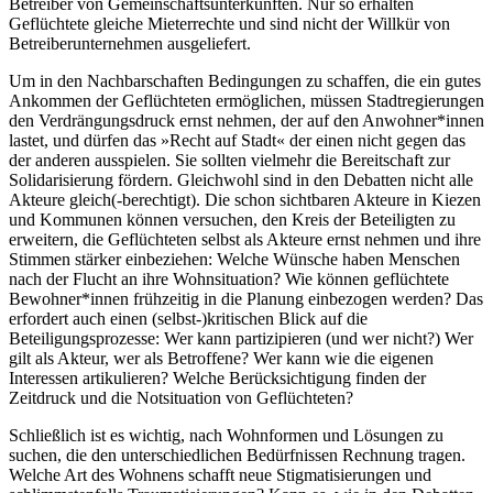
Betreiber von Gemeinschaftsunterkünften. Nur so erhalten
Geflüchtete gleiche Mieterrechte und sind nicht der Willkür von
Betreiberunternehmen ausgeliefert.
Um in den Nachbarschaften Bedingungen zu schaffen, die ein gutes
Ankommen der Geflüchteten ermöglichen, müssen Stadtregierungen
den Verdrängungsdruck ernst nehmen, der auf den Anwohner*innen
lastet, und dürfen das »Recht auf Stadt« der einen nicht gegen das
der anderen ausspielen. Sie sollten vielmehr die Bereitschaft zur
Solidarisierung fördern. Gleichwohl sind in den Debatten nicht alle
Akteure gleich(-berechtigt). Die schon sichtbaren Akteure in Kiezen
und Kommunen können versuchen, den Kreis der Beteiligten zu
erweitern, die Geflüchteten selbst als Akteure ernst nehmen und ihre
Stimmen stärker einbeziehen: Welche Wünsche haben Menschen
nach der Flucht an ihre Wohnsituation? Wie können geflüchtete
Bewohner*innen frühzeitig in die Planung einbezogen werden? Das
erfordert auch einen (selbst-)kritischen Blick auf die
Beteiligungsprozesse: Wer kann partizipieren (und wer nicht?) Wer
gilt als Akteur, wer als Betroffene? Wer kann wie die eigenen
Interessen artikulieren? Welche Berücksichtigung finden der
Zeitdruck und die Notsituation von Geflüchteten?
Schließlich ist es wichtig, nach Wohnformen und Lösungen zu
suchen, die den unterschiedlichen Bedürfnissen Rechnung tragen.
Welche Art des Wohnens schafft neue Stigmatisierungen und