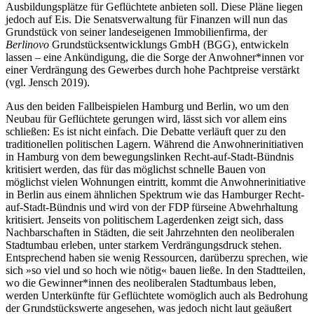
Ausbildungsplätze für Geflüchtete anbieten soll. Diese Pläne liegen
jedoch auf Eis. Die Senatsverwaltung für Finanzen will nun das
Grundstück von seiner landeseigenen Immobilienfirma, der
Berlinovo
Grundstücksentwicklungs GmbH (BGG), entwickeln
lassen – eine Ankündigung, die die Sorge der Anwohner*innen vor
einer Verdrängung des Gewerbes durch hohe Pachtpreise verstärkt
(vgl. Jensch 2019).
Aus den beiden Fallbeispielen Hamburg und Berlin, wo um den
Neubau für Geflüchtete gerungen wird, lässt sich vor allem eins
schließen: Es ist nicht einfach. Die Debatte verläuft quer zu den
traditionellen politischen Lagern. Während die Anwohnerinitiativen
in Hamburg von dem bewegungslinken Recht-auf-Stadt-Bündnis
kritisiert werden, das für das möglichst schnelle Bauen von
möglichst vielen Wohnungen eintritt, kommt die Anwohnerinitiative
in Berlin aus einem ähnlichen Spektrum wie das Hamburger Recht-
auf-Stadt-Bündnis und wird von der FDP fürseine Abwehrhaltung
kritisiert. Jenseits von politischem Lagerdenken zeigt sich, dass
Nachbarschaften in Städten, die seit Jahrzehnten den neoliberalen
Stadtumbau erleben, unter starkem Verdrängungsdruck stehen.
Entsprechend haben sie wenig Ressourcen, darüberzu sprechen, wie
sich »so viel und so hoch wie nötig« bauen ließe. In den Stadtteilen,
wo die Gewinner*innen des neoliberalen Stadtumbaus leben,
werden Unterkünfte für Geflüchtete womöglich auch als Bedrohung
der Grundstückswerte angesehen, was jedoch nicht laut geäußert