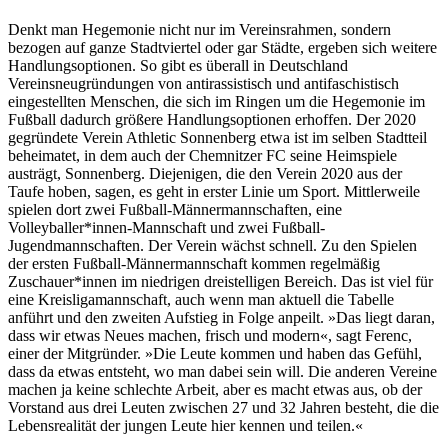
Denkt man Hegemonie nicht nur im Vereinsrahmen, sondern
bezogen auf ganze Stadtviertel oder gar Städte, ergeben sich weitere
Handlungsoptionen. So gibt es überall in Deutschland
Vereinsneugründungen von antirassistisch und antifaschistisch
eingestellten Menschen, die sich im Ringen um die Hegemonie im
Fußball dadurch größere Handlungsoptionen erhoffen. Der 2020
gegründete Verein Athletic Sonnenberg etwa ist im selben Stadtteil
beheimatet, in dem auch der Chemnitzer FC seine Heimspiele
austrägt, Sonnenberg. Diejenigen, die den Verein 2020 aus der
Taufe hoben, sagen, es geht in erster Linie um Sport. Mittlerweile
spielen dort zwei Fußball-Männermannschaften, eine
Volleyballer*innen-Mannschaft und zwei Fußball-
Jugendmannschaften. Der Verein wächst schnell. Zu den Spielen
der ersten Fußball-Männermannschaft kommen regelmäßig
Zuschauer*innen im niedrigen dreistelligen Bereich. Das ist viel für
eine Kreisligamannschaft, auch wenn man aktuell die Tabelle
anführt und den zweiten Aufstieg in Folge anpeilt. »Das liegt daran,
dass wir etwas Neues machen, frisch und modern«, sagt Ferenc,
einer der Mitgründer. »Die Leute kommen und haben das Gefühl,
dass da etwas entsteht, wo man dabei sein will. Die anderen Vereine
machen ja keine schlechte Arbeit, aber es macht etwas aus, ob der
Vorstand aus drei Leuten zwischen 27 und 32 Jahren besteht, die die
Lebensrealität der jungen Leute hier kennen und teilen.«