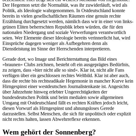
Der Hegemon setzt die Normalität, was ihr zuwiderläuft, wird als
Politik, als Ideologie wahrgenommen. In Ostdeutschland konnte
bereits in vielen gesellschaftlichen Räumen eine genuin rechte
Erzählung durchgesetzt werden, nämlich dass wir in einer von links-
grünen Eliten beherrschten Republik leben würden, die für den
nationalen Niedergang und soziale Verwerfungen verantwortlich
seien. Wer Elemente dieser Ideologie bereits verinnerlicht hat, wird
Einsprüche dagegen weniger als Aufbegehren denn als
Dienstleistung im Sinne der Herrschenden interpretieren.
Gerade dort, wo Image und Berichterstattung das Bild eines
»braunen« Clubs zeichnen, besteht oft ein ausgeprägtes Bedürfnis,
zu zeigen, dass »hier nicht alle so sind«. Klar ist, nicht alle Fans
verfügen über ein geschlossen rechtes Weltbild. Klar ist aber auch,
dass die rechte bis rechtsradikale Hegemonie in mancher Kurve kein
Hirngespinst einer westdeutschen Journalistenkaste ist. Angesichts
über Jahrzehnte hinweg erlebter Ungerechtigkeiten der
bundesdeutschen Politik und beim medialen sowie allgemeinen
Umgang mit Ostdeutschland fällt es rechten Kräften jedoch leicht,
diesen Vorwurf als Hirngespinst und ahnungsloses Gerede
darzustellen. Selbst Menschen, die sich für unpolitisch oder explizit
nicht rechts halten, lassen Abwehrreflexe erkennen.
Wem gehört der Sonnenberg?