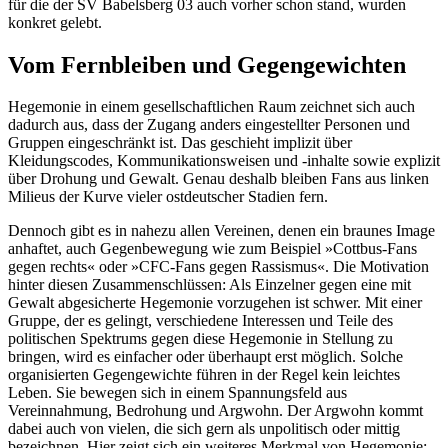
für die der SV Babelsberg 03 auch vorher schon stand, wurden
konkret gelebt.
Vom Fernbleiben und Gegengewichten
Hegemonie in einem gesellschaftlichen Raum zeichnet sich auch
dadurch aus, dass der Zugang anders eingestellter Personen und
Gruppen eingeschränkt ist. Das geschieht implizit über
Kleidungscodes, Kommunikationsweisen und -inhalte sowie explizit
über Drohung und Gewalt. Genau deshalb bleiben Fans aus linken
Milieus der Kurve vieler ostdeutscher Stadien fern.
Dennoch gibt es in nahezu allen Vereinen, denen ein braunes Image
anhaftet, auch Gegenbewegung wie zum Beispiel »Cottbus-Fans
gegen rechts« oder »CFC-Fans gegen Rassismus«. Die Motivation
hinter diesen Zusammenschlüssen: Als Einzelner gegen eine mit
Gewalt abgesicherte Hegemonie vorzugehen ist schwer. Mit einer
Gruppe, der es gelingt, verschiedene Interessen und Teile des
politischen Spektrums gegen diese Hegemonie in Stellung zu
bringen, wird es einfacher oder überhaupt erst möglich. Solche
organisierten Gegengewichte führen in der Regel kein leichtes
Leben. Sie bewegen sich in einem Spannungsfeld aus
Vereinnahmung, Bedrohung und Argwohn. Der Argwohn kommt
dabei auch von vielen, die sich gern als unpolitisch oder mittig
bezeichnen. Hier zeigt sich ein weiteres Merkmal von Hegemonie: