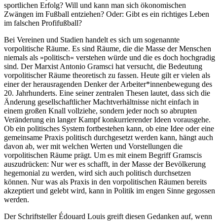
sportlichen Erfolg? Will und kann man sich ökonomischen
Zwängen im Fußball entziehen? Oder: Gibt es ein richtiges Leben
im falschen Profifußball?
Bei Vereinen und Stadien handelt es sich um sogenannte
vorpolitische Räume. Es sind Räume, die die Masse der Menschen
niemals als »politisch« verstehen würde und die es doch hochgradig
sind. Der Marxist Antonio Gramsci hat versucht, die Bedeutung
vorpolitischer Räume theoretisch zu fassen. Heute gilt er vielen als
einer der herausragenden Denker der Arbeiter*innenbewegung des
20. Jahrhunderts. Eine seiner zentralen Thesen lautet, dass sich die
Änderung gesellschaftlicher Machtverhältnisse nicht einfach in
einem großen Knall vollziehe, sondern jeder noch so abrupten
Veränderung ein langer Kampf konkurrierender Ideen vorausgehe.
Ob ein politisches System fortbestehen kann, ob eine Idee oder eine
gemeinsame Praxis politisch durchgesetzt werden kann, hängt auch
davon ab, wer mit welchen Werten und Vorstellungen die
vorpolitischen Räume prägt. Um es mit einem Begriff Gramscis
auszudrücken: Nur wer es schafft, in der Masse der Bevölkerung
hegemonial zu werden, wird sich auch politisch durchsetzen
können. Nur was als Praxis in den vorpolitischen Räumen bereits
akzeptiert und gelebt wird, kann in Politik im engen Sinne gegossen
werden.
Der Schriftsteller Édouard Louis greift diesen Gedanken auf, wenn