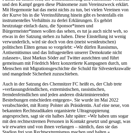
und den Kampf gegen diese Phänomene zum Vereinszweck erklärt.
Mit Hegemonie hat das meist nichts zu tun, bei vielen Vereinen von
der Kurve bis in die Vereinsführung hinein gibt es bestenfalls ein
instrumentelles Verhältnis zu derlei Erklärungen. Es gehört
heutzutage einfach dazu, die Sponsor*innen und
Bürgermeister*innen wollen das sehen, es tut ja auch nicht weh, so
etwas in der Satzung stehen zu haben. Diese Einstellung ist wenig
verwunderlich, wird sie doch von den (meist westdeutschen)
politischen Eliten genau so vorgelebt: »Wir dürfen Rassismus,
Antisemitismus und das Infragestellen unserer Demokratie nicht
zulassen«, lässt Markus Söder auf Twitter ausrichten und führt
gemeinsam mit Friedrich Merz konzertierte Kampagnen durch, um
Menschen mit Migrationsgeschichte die Schuld für Silvesterkrawalle
und mangelnde Sicherheit zuzuschieben.
Auch in der Satzung des Chemnitzer FC heißt es, der Club trete
»verfassungsfeindlichen, extremistischen, rassistischen,
fremdenfeindlichen und jeden anderen diskriminierenden
Bestrebungen entschieden entgegen«. Sie wurde im Mai 2022
verabschiedet, mit Romy Polster als Präsidentin. Auf eine neue, von
bekannten Rechtsradikalen organisierte Ultragruppierung
angesprochen, sagt sie ein halbes Jahr später: »Wir haben uns sogar
mit den rechtsextremen Personen in Kontakt gesetzt und gesagt, was
wir erwarten und von ihnen verlangen – nämlich, dass sie das
Stadion frei von Rechtsextremismus machen und halten.«