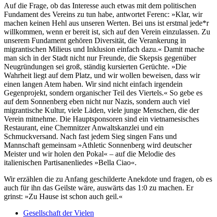
Auf die Frage, ob das Interesse auch etwas mit dem politischen
Fundament des Vereins zu tun habe, antwortet Ferenc: »Klar, wir
machen keinen Hehl aus unseren Werten. Bei uns ist erstmal jede*r
willkommen, wenn er bereit ist, sich auf den Verein einzulassen. Zu
unserem Fundament gehören Diversität, die Verankerung in
migrantischen Milieus und Inklusion einfach dazu.« Damit mache
man sich in der Stadt nicht nur Freunde, die Skepsis gegenüber
Neugründungen sei groß, ständig kursierten Gerüchte. »Die
Wahrheit liegt auf dem Platz, und wir wollen beweisen, dass wir
einen langen Atem haben. Wir sind nicht einfach irgendein
Gegenprojekt, sondern organischer Teil des Viertels.« So gebe es
auf dem Sonnenberg eben nicht nur Nazis, sondern auch viel
migrantische Kultur, viele Läden, viele junge Menschen, die der
Verein mitnehme. Die Hauptsponsoren sind ein vietnamesisches
Restaurant, eine Chemnitzer Anwaltskanzlei und ein
Schmuckversand. Nach fast jedem Sieg singen Fans und
Mannschaft gemeinsam »Athletic Sonnenberg wird deutscher
Meister und wir holen den Pokal« – auf die Melodie des
italienischen Partisanenliedes »Bella Ciao«.
Wir erzählen die zu Anfang geschilderte Anekdote und fragen, ob es
auch für ihn das Geilste wäre, auswärts das 1:0 zu machen. Er
grinst: »Zu Hause ist schon auch geil.«
Gesellschaft der Vielen