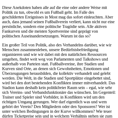
Diese Anekdoten haben alle auf die eine oder andere Weise mit
Politik zu tun, obwohl es um Fußball geht. Im Falle des
geschilderten Ereignisses in Most mag das sofort einleuchten. Aber
auch, dass jemand seinen Fußballverein verliert, kann nicht nur eine
persönliche, sondern eine politische Tragödie sein. Alle aktiven
Fankurven und die meisten Sportvereine sind geprägt von
politischen Auseinandersetzungen. Warum ist das so?
Ein großer Teil von Politik, also des Verhandelns darüber, wie wir
Menschen zusammenleben, unsere Bedürfnisbefriedigung
organisieren und wie wir dabei mit den natürlichen Ressourcen
umgehen, findet weit weg von Parlamenten und Talkshows und
außerhalb von Parteien statt. Fußballvereine, ihre Stadien und
Kurven sind Orte, an denen sich Gewohnheiten, Emotionen und
Überzeugungen herausbilden, die kollektiv verhandelt und gelebt
werden. Die Welt, in die Stadien und Sportplätze eingebettet sind,
wird bei den dort bestehenden Konflikten immer mitverhandelt. Das
Stadion kann deshalb kein politikfreier Raum sein – egal, wie sehr
sich Vereins- und Verbandsfunktionäre das wünschen. Im Gegenteil:
Trainer und Spieler sind Vorbilder, in Konflikten wird um den
richtigen Umgang gerungen. Wer darf eigentlich was und wem
gehört der Verein? Den Mitgliedern oder den Sponsoren? Wer ist
unter welchen Bedingungen in der Kurve willkommen? Wie teuer
dürfen Ticketpreise sein und in welchem Verhältnis stehen sie zum