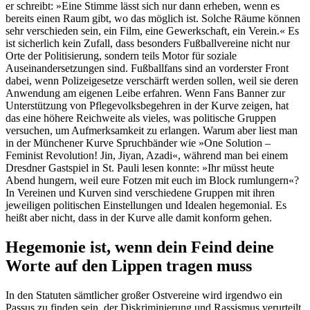
er schreibt: »Eine Stimme lässt sich nur dann erheben, wenn es
bereits einen Raum gibt, wo das möglich ist. Solche Räume können
sehr verschieden sein, ein Film, eine Gewerkschaft, ein Verein.« Es
ist sicherlich kein Zufall, dass besonders Fußballvereine nicht nur
Orte der Politisierung, sondern teils Motor für soziale
Auseinandersetzungen sind. Fußballfans sind an vorderster Front
dabei, wenn Polizeigesetze verschärft werden sollen, weil sie deren
Anwendung am eigenen Leibe erfahren. Wenn Fans Banner zur
Unterstützung von Pflegevolksbegehren in der Kurve zeigen, hat
das eine höhere Reichweite als vieles, was politische Gruppen
versuchen, um Aufmerksamkeit zu erlangen. Warum aber liest man
in der Münchener Kurve Spruchbänder wie »One Solution –
Feminist Revolution! Jin, Jiyan, Azadi«, während man bei einem
Dresdner Gastspiel in St. Pauli lesen konnte: »Ihr müsst heute
Abend hungern, weil eure Fotzen mit euch im Block rumlungern«?
In Vereinen und Kurven sind verschiedene Gruppen mit ihren
jeweiligen politischen Einstellungen und Idealen hegemonial. Es
heißt aber nicht, dass in der Kurve alle damit konform gehen.
Hegemonie ist, wenn dein Feind deine
Worte auf den Lippen tragen muss
In den Statuten sämtlicher großer Ostvereine wird irgendwo ein
Passus zu finden sein, der Diskriminierung und Rassismus verurteilt