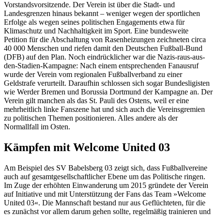
Vorstandsvorsitzende. Der Verein ist über die Stadt- und
Landesgrenzen hinaus bekannt – weniger wegen der sportlichen
Erfolge als wegen seines politischen Engagements etwa für
Klimaschutz und Nachhaltigkeit im Sport. Eine bundesweite
Petition für die Abschaltung von Rasenheizungen zeichneten circa
40 000 Menschen und riefen damit den Deutschen Fußball-Bund
(DFB) auf den Plan. Noch eindrücklicher war die Nazis-raus-aus-
den-Stadien-Kampagne: Nach einem entsprechenden Fanausruf
wurde der Verein vom regionalen Fußballverband zu einer
Geldstrafe verurteilt. Daraufhin schlossen sich sogar Bundesligisten
wie Werder Bremen und Borussia Dortmund der Kampagne an. Der
Verein gilt manchen als das St. Pauli des Ostens, weil er eine
mehrheitlich linke Fanszene hat und sich auch die Vereinsgremien
zu politischen Themen positionieren. Alles andere als der
Normallfall im Osten.
Kämpfen mit Welcome United 03
Am Beispiel des SV Babelsberg 03 zeigt sich, dass Fußballvereine
auch auf gesamtgesellschaftlicher Ebene um das Politische ringen.
Im Zuge der erhöhten Einwanderung um 2015 gründete der Verein
auf Initiative und mit Unterstützung der Fans das Team »Welcome
United 03«. Die Mannschaft bestand nur aus Geflüchteten, für die
es zunächst vor allem darum gehen sollte, regelmäßig trainieren und