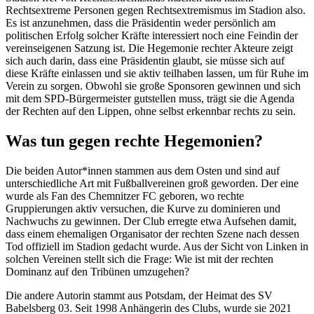
Rechtsextreme Personen gegen Rechtsextremismus im Stadion also.
Es ist anzunehmen, dass die Präsidentin weder persönlich am
politischen Erfolg solcher Kräfte interessiert noch eine Feindin der
vereinseigenen Satzung ist. Die Hegemonie rechter Akteure zeigt
sich auch darin, dass eine Präsidentin glaubt, sie müsse sich auf
diese Kräfte einlassen und sie aktiv teilhaben lassen, um für Ruhe im
Verein zu sorgen. Obwohl sie große Sponsoren gewinnen und sich
mit dem SPD-Bürgermeister gutstellen muss, trägt sie die Agenda
der Rechten auf den Lippen, ohne selbst erkennbar rechts zu sein.
Was tun gegen rechte Hegemonien?
Die beiden Autor*innen stammen aus dem Osten und sind auf
unterschiedliche Art mit Fußballvereinen groß geworden. Der eine
wurde als Fan des Chemnitzer FC geboren, wo rechte
Gruppierungen aktiv versuchen, die Kurve zu dominieren und
Nachwuchs zu gewinnen. Der Club erregte etwa Aufsehen damit,
dass einem ehemaligen Organisator der rechten Szene nach dessen
Tod offiziell im Stadion gedacht wurde. Aus der Sicht von Linken in
solchen Vereinen stellt sich die Frage: Wie ist mit der rechten
Dominanz auf den Tribünen umzugehen?
Die andere Autorin stammt aus Potsdam, der Heimat des SV
Babelsberg 03. Seit 1998 Anhängerin des Clubs, wurde sie 2021