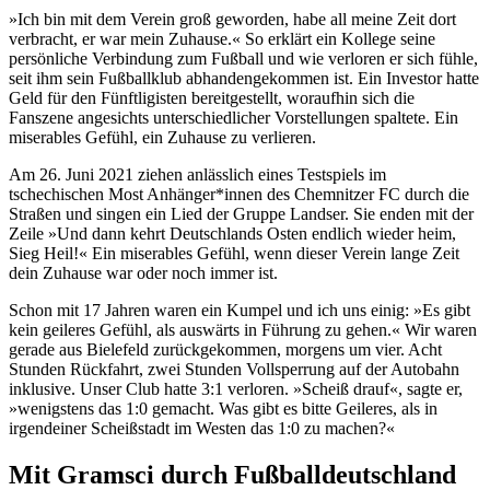
»Ich bin mit dem Verein groß geworden, habe all meine Zeit dort
verbracht, er war mein Zuhause.« So erklärt ein Kollege seine
persönliche Verbindung zum Fußball und wie verloren er sich fühle,
seit ihm sein Fußballklub abhandengekommen ist. Ein Investor hatte
Geld für den Fünftligisten bereitgestellt, woraufhin sich die
Fanszene angesichts unterschiedlicher Vorstellungen spaltete. Ein
miserables Gefühl, ein Zuhause zu verlieren.
Am 26. Juni 2021 ziehen anlässlich eines Testspiels im
tschechischen Most Anhänger*innen des Chemnitzer FC durch die
Straßen und singen ein Lied der Gruppe Landser. Sie enden mit der
Zeile »Und dann kehrt Deutschlands Osten endlich wieder heim,
Sieg Heil!« Ein miserables Gefühl, wenn dieser Verein lange Zeit
dein Zuhause war oder noch immer ist.
Schon mit 17 Jahren waren ein Kumpel und ich uns einig: »Es gibt
kein geileres Gefühl, als auswärts in Führung zu gehen.« Wir waren
gerade aus Bielefeld zurückgekommen, morgens um vier. Acht
Stunden Rückfahrt, zwei Stunden Vollsperrung auf der Autobahn
inklusive. Unser Club hatte 3:1 verloren. »Scheiß drauf«, sagte er,
»wenigstens das 1:0 gemacht. Was gibt es bitte Geileres, als in
irgendeiner Scheißstadt im Westen das 1:0 zu machen?«
Mit Gramsci durch Fußballdeutschland