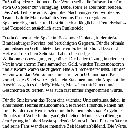
Fußball spielen zu können. Der Verein stellte die Infrastruktur für
etwa 60 Spieler zur Verfügung. Dabei sollte es aber nicht bleiben.
Das Ziel: Teilhabe auf Augenhöhe. Nach einiger Zeit wurde das
Team als dritte Mannschaft des Vereins für den regulären
Spielbetrieb gemeldet und bestritt nach anfänglichen Freundschafts-
und Testspielen tatsächlich auch Punktspiele.
Das bedeutete auch: Spiele im Potsdamer Umland, in der tiefsten
Brandenburger Provinz, bei berüchtigten Gegnern. Für die oftmals
traumatisierten Geflüchteten keine einfache Situation. Hass und
Hetze auf der einen Seite stand aber eine riesige
Willkommensbewegung gegenüber. Die Unterstützung im eigenen
Verein war enorm: Fans sammelten Geld, wurden Trikotsponsoren
und auswärts waren sie zugleich eine Art Sicherheitsdienst. Für den
Verein war klar: Wir kommen nicht nur zum 90-minütigen Kick
vorbei, jedes Spiel war zugleich ein Statement und ein Angebot. Im
Anschluss gab es die Möglichkeit, Menschen mit Namen und
Geschichten zu treffen, was auch fast immer angenommen wurde.
Für die Spieler war das Team eine wichtige Unterstützung dabei, in
einer neuen Heimat anzukommen. Sie fanden Freunde, kamen mit
ihren Kindern zu Heimspielen und bekamen teils sogar Angebote
für Jobs und Weiterbildungsmöglichkeiten. Manche schafften gar
den Sprung in höherklassig spielende Mannschaften. Für den Verein
und seine Fans war diese intensive Zeit identitätsbildend. Die Werte,