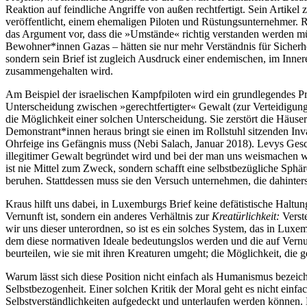
Reaktion auf feindliche Angriffe von außen rechtfertigt. Sein Artike
veröffentlicht, einem ehemaligen Piloten und Rüstungsunternehmer. R
das Argument vor, dass die »Umstände« richtig verstanden werden müs
Bewohner*innen Gazas – hätten sie nur mehr Verständnis für Sicherhei
sondern sein Brief ist zugleich Ausdruck einer endemischen, im Inner
zusammengehalten wird.
Am Beispiel der israelischen Kampfpiloten wird ein grundlegendes Pr
Unterscheidung zwischen »gerechtfertigter« Gewalt (zur Verteidigung 
die Möglichkeit einer solchen Unterscheidung. Sie zerstört die Häuser
Demonstrant*innen heraus bringt sie einen im Rollstuhl sitzenden I
Ohrfeige ins Gefängnis muss (Nebi Salach, Januar 2018). Levys Gesc
illegitimer Gewalt begründet wird und bei der man uns weismachen wil
ist nie Mittel zum Zweck, sondern schafft eine selbstbezügliche Sph
beruhen. Stattdessen muss sie den Versuch unternehmen, die dahinter
Kraus hilft uns dabei, in Luxemburgs Brief keine defätistische Haltu
Vernunft ist, sondern ein anderes Verhältnis zur
Kreatürlichkeit:
Verst
wir uns dieser unterordnen, so ist es ein solches System, das in Lu
dem diese normativen Ideale bedeutungslos werden und die auf Vernu
beurteilen, wie sie mit ihren Kreaturen umgeht; die Möglichkeit, die 
Warum lässt sich diese Position nicht einfach als Humanismus bezeichn
Selbstbezogenheit. Einer solchen Kritik der Moral geht es nicht einfa
Selbstverständlichkeiten aufgedeckt und unterlaufen werden können.