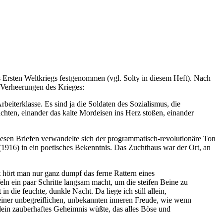
rsten Weltkriegs festgenommen (vgl. Solty in diesem Heft). Nach
 Verheerungen des Krieges:
beiterklasse. Es sind ja die Soldaten des Sozialismus, die
achten, einander das kalte Mordeisen ins Herz stoßen, einander
iesen Briefen verwandelte sich der programmatisch-revolutionäre Ton
1916) in ein poetisches Bekenntnis. Das Zuchthaus war der Ort, an
t hört man nur ganz dumpf das ferne Rattern eines
ln ein paar Schritte langsam macht, um die steifen Beine zu
 die feuchte, dunkle Nacht. Da liege ich still allein,
 einer unbegreiflichen, unbekannten inneren Freude, wie wenn
ein zauberhaftes Geheimnis wüßte, das alles Böse und