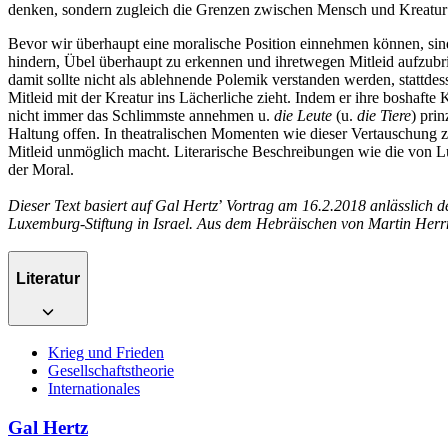
denken, sondern zugleich die Grenzen zwischen Mensch und Kreatur in
Bevor wir überhaupt eine moralische Position einnehmen können, sind
hindern, Übel überhaupt zu erkennen und ihretwegen Mitleid aufzubrin
damit sollte nicht als ablehnende Polemik verstanden werden, stattde
Mitleid mit der Kreatur ins Lächerliche zieht. Indem er ihre boshaft
nicht immer das Schlimmste annehmen u.
die Leute
(u.
die Tiere
) pri
Haltung offen. In theatralischen Momenten wie dieser Vertauschung zei
Mitleid unmöglich macht. Literarische Beschreibungen wie die von L
der Moral.
Dieser Text basiert auf Gal Hertz
’
Vortrag am 16.2.2018 anlässlich d
Luxemburg-Stiftung in Israel. Aus dem Hebräischen von Martin Herr
Literatur
Krieg und Frieden
Gesellschaftstheorie
Internationales
Gal Hertz