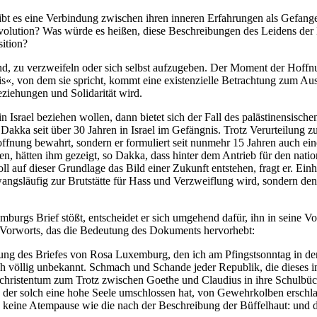
bt es eine Verbindung zwischen ihren inneren Erfahrungen als Gefang
lution? Was würde es heißen, diese Beschreibungen des Leidens der K
sition?
, zu verzweifeln oder sich selbst aufzugeben. Der Moment der Hoffnu
 von dem sie spricht, kommt eine existenzielle Betrachtung zum Ausdru
eziehungen und Solidarität wird.
Israel beziehen wollen, dann bietet sich der Fall des palästinensisch
akka seit über 30 Jahren in Israel im Gefängnis. Trotz Verurteilung z
Hoffnung bewahrt, sondern er formuliert seit nunmehr 15 Jahren auch ei
ben, hätten ihm gezeigt, so Dakka, dass hinter dem Antrieb für den na
l auf dieser Grundlage das Bild einer Zukunft entstehen, fragt er. Ei
t zwangsläufig zur Brutstätte für Hass und Verzweiflung wird, sonder
mburgs Brief stößt, entscheidet er sich umgehend dafür, ihn in seine 
s Vorworts, das die Bedeutung des Dokuments hervorhebt:
lesung des Briefes von Rosa Luxemburg, den ich am Pfingstsonntag in 
ch völlig unbekannt. Schmach und Schande jeder Republik, die dieses
zchristentum zum Trotz zwischen Goethe und Claudius in ihre Schulbü
ib, der solch eine hohe Seele umschlossen hat, von Gewehrkolben erschl
d keine Atempause wie die nach der Beschreibung der Büffelhaut: und d