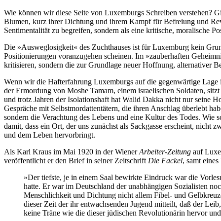
Wie können wir diese Seite von Luxemburgs Schreiben verstehen? Gi
Blumen, kurz ihrer Dichtung und ihrem Kampf für Befreiung und Revo
Sentimentalität zu begreifen, sondern als eine kritische, moralische Po
Die »Ausweglosigkeit« des Zuchthauses ist für Luxemburg kein Grund
Positionierungen voranzugehen scheinen. Im »zauberhaften Geheimnis«,
kritisieren, sondern die zur Grundlage neuer Hoffnung, alternativer B
Wenn wir die Hafterfahrung Luxemburgs auf die gegenwärtige Lage in 
der Ermordung von Moshe Tamam, einem israelischen Soldaten, sitzt D
und trotz Jahren der Isolationshaft hat Walid Dakka nicht nur seine 
Gespräche mit Selbstmordattentätern, die ihren Anschlag überlebt ha
sondern die Verachtung des Lebens und eine Kultur des Todes. Wie sol
damit, dass ein Ort, der uns zunächst als Sackgasse erscheint, nich
und dem Leben hervorbringt.
Als Karl Kraus im Mai 1920 in der Wiener
Arbeiter-Zeitung
auf Luxe
veröffentlicht er den Brief in seiner Zeitschrift
Die Fackel
, samt eine
»Der tiefste, je in einem Saal bewirkte Eindruck war die Vor
hatte. Er war im Deutschland der unabhängigen Sozialisten no
Menschlichkeit und Dichtung nicht allem Fibel- und Gelbkreu
dieser Zeit der ihr entwachsenden Jugend mitteilt, daß der Le
keine Träne wie die dieser jüdischen Revolutionärin hervor un