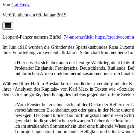
Von
Gal Hertz
Veröffentlicht am
08. Januar 2019
Leopard-Panzer namens Büffel,
74-ant-ma/flickr
https://creativecomm
Im Juni 1916 wurden die Gründer des Spartakusbundes Rosa Luxembur
ihrer Verurteilung zu zweieinhalb Jahren Schutzhaft kommentierte L
»Hier erweist sich aber auch der heutige Weltkrieg nicht bloß a
Proletarier Englands, Frankreichs, Deutschlands, Rußlands, Bel
mit tödlichen Armen umklammernd zusammen ins Grab hinabt
Während ihrer Haft in Breslau korrespondierte Luxemburg mit der Kun
ihrer »Analysen des Kapitals« von Karl Marx in Texten wie »Sozialre
dem sich eine große, dem Klang des Lebens gegenüber offene Seele z
»Vom Fenster her zeichnet sich auf der Decke der Reflex der L
vorbeifahrenden Eisenbahnzuges oder ganz in der Nähe unter de
bewegen. Der Sand knirscht so hoffnungslos unter diesen Schritt
gewickelt in diese vielfachen schwarzen Tücher der Finsternis
ich im strahlenden Sonnenschein über eine blühende Wiese ge
Traurige Lügen straft und in lauter Helligkeit und Glück wande