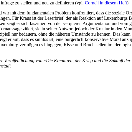
frage zu stellen und neu zu definieren (vgl.
Cornell in diesem Heft
).
 wir mit dem fundamentalen Problem konfrontiert, dass die soziale Or
gen. Für Kraus ist der Leserbrief, der als Reaktion auf Luxemburgs Be
ssen zeigt er sich fasziniert von der verqueren Argumentation und vom
e Kernaussage zitiert, sie in seiner Antwort jedoch der Kreatur in den
nzipiell nur bedauern, ohne die näheren Umstände zu kennen. Das kann m
gt er auf, dass es sinnlos ist, eine bürgerlich-konservative Moral anzu
uxemburg vermögen es hingegen, Risse und Bruchstellen im ideologisch
er Veröffentlichung von
»
Die Kreaturen, der Krieg und die Zukunft d
nstadt