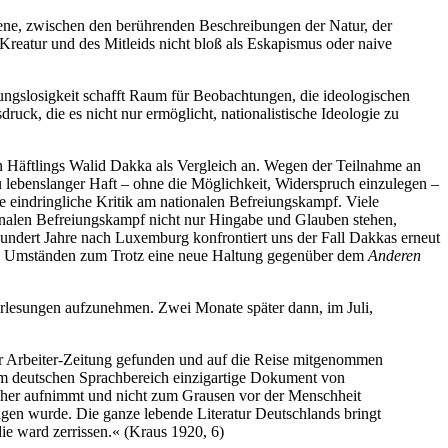
ene, zwischen den berührenden Beschreibungen der Natur, der
reatur und des Mitleids nicht bloß als Eskapismus oder naive
ngslosigkeit schafft Raum für Beobachtungen, die ideologischen
ck, die es nicht nur ermöglicht, nationalistische Ideologie zu
en Häftlings Walid Dakka als Vergleich an. Wegen der Teilnahme an
u lebenslanger Haft – ohne die Möglichkeit, Widerspruch einzulegen –
ne eindringliche Kritik am nationalen Befreiungskampf. Viele
tionalen Befreiungskampf nicht nur Hingabe und Glauben stehen,
nhundert Jahre nach Luxemburg konfrontiert uns der Fall Dakkas erneut
n den Umständen zum Trotz eine neue Haltung gegenüber dem
Anderen
Vorlesungen aufzunehmen. Zwei Monate später dann, im Juli,
der Arbeiter-Zeitung gefunden und auf die Reise mitgenommen
 im deutschen Sprachbereich einzigartige Dokument von
cher aufnimmt und nicht zum Grausen vor der Menschheit
agen wurde. Die ganze lebende Literatur Deutschlands bringt
ie ward zerrissen.« (Kraus 1920, 6)