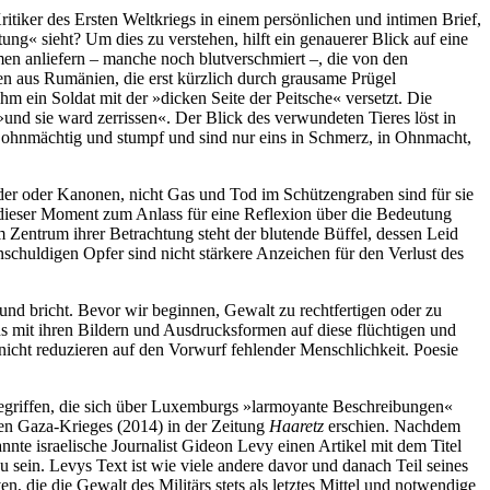
itiker des Ersten Weltkriegs in einem persönlichen und intimen Brief,
ng« sieht? Um dies zu verstehen, hilft ein genauerer Blick auf eine
men anliefern – manche noch blutverschmiert –, die von den
en aus Rumänien, die erst kürzlich durch grausame Prügel
ihm ein Soldat mit der »dicken Seite der Peitsche« versetzt. Die
 »und sie ward zerrissen«. Der Blick des verwundeten Tieres löst in
so ohnmächtig und stumpf und sind nur eins in Schmerz, in Ohnmacht,
lder oder Kanonen, nicht Gas und Tod im Schützengraben sind für sie
rd dieser Moment zum Anlass für eine Reflexion über die Bedeutung
m Zentrum ihrer Betrachtung steht der blutende Büffel, dessen Leid
nschuldigen Opfer sind nicht stärkere Anzeichen für den Verlust des
nd bricht. Bevor wir beginnen, Gewalt zu rechtfertigen oder zu
uns mit ihren Bildern und Ausdrucksformen auf diese flüchtigen und
icht reduzieren auf den Vorwurf fehlender Menschlichkeit. Poesie
griffen, die sich über Luxemburgs »larmoyante Beschreibungen«
ten Gaza-Krieges (2014) in der Zeitung
Haaretz
erschien. Nachdem
nnte israelische Journalist Gideon Levy einen Artikel mit dem Titel
 sein. Levys Text ist wie viele andere davor und danach Teil seines
, die die Gewalt des Militärs stets als letztes Mittel und notwendige