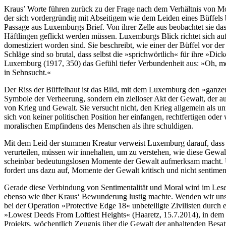
Kraus’ Worte führen zurück zu der Frage nach dem Verhältnis von Mora
der sich vordergründig mit Abseitigem wie dem Leiden eines Büffels b
Passage aus Luxemburgs Brief. Von ihrer Zelle aus beobachtet sie da
Häftlingen geflickt werden müssen. Luxemburgs Blick richtet sich au
domestiziert worden sind. Sie beschreibt, wie einer der Büffel vor der
Schläge sind so brutal, dass selbst die »sprichwörtlich« für ihre »Di
Luxemburg (1917, 350) das Gefühl tiefer Verbundenheit aus: »Oh, mei
in Sehnsucht.«
Der Riss der Büffelhaut ist das Bild, mit dem Luxemburg den »ganzen
Symbole der Verheerung, sondern ein zielloser Akt der Gewalt, der au
von Krieg und Gewalt. Sie versucht nicht, den Krieg allgemein als unm
sich von keiner politischen Position her einfangen, rechtfertigen ode
moralischen Empfindens des Menschen als ihre schuldigen.
Mit dem Leid der stummen Kreatur verweist Luxemburg darauf, dass G
verurteilen, müssen wir innehalten, um zu verstehen, wie diese Gewalt
scheinbar bedeutungslosen Momente der Gewalt aufmerksam macht. Und
fordert uns dazu auf, Momente der Gewalt kritisch und nicht sentiment
Gerade diese Verbindung von Sentimentalität und Moral wird im Lese
ebenso wie über Kraus‘ Bewunderung lustig machte. Wenden wir uns f
bei der Operation »Protective Edge 18« unbeteiligte Zivilisten durch 
»Lowest Deeds From Loftiest Heights« (Haaretz, 15.7.2014), in dem er
Projekts, wöchentlich Zeugnis über die Gewalt der anhaltenden Besatzu