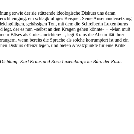
dnung sowie der sie stützende ideologische Diskurs uns daran
richt einging, ein schlagkräftiges Beispiel. Seine Auseinandersetzung
 gleichgültigen, gehässigen Ton, mit dem die Schreiberin Luxemburgs
 Mund legt, der es nun »selbst an den Kragen gehen könnte« – »Man muß
ehr Böses als Gutes anrichten« –, legt Kraus die Absurdität ihrer
prangern, wenn bereits die Sprache als solche korrumpiert ist und ein
en Diskurs offenzulegen, und bieten Ansatzpunkte für eine Kritik
er Dichtung: Karl Kraus und Rosa Luxemburg
«
im Büro der Rosa-