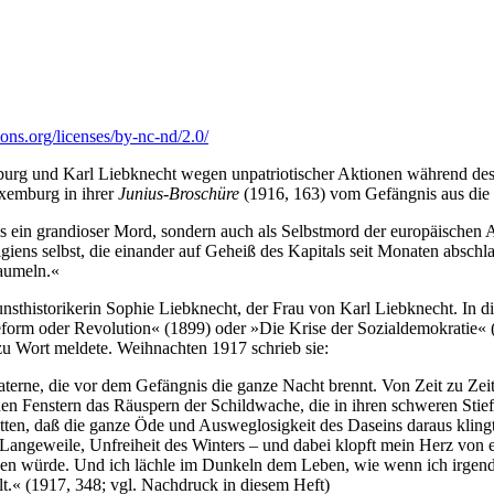
ons.org/licenses/by-nc-nd/2.0/
g und Karl Liebknecht wegen unpatriotischer Aktionen während des E
uxemburg in ihrer
Junius-Broschüre
(1916, 163) vom Gefängnis aus die
ls ein grandioser Mord, sondern auch als Selbstmord der europäischen Ar
giens selbst, die einander auf Geheiß des Kapitals seit Monaten abschl
aumeln.«
sthistorikerin Sophie Liebknecht, der Frau von Karl Liebknecht. In d
form oder Revolution« (1899) oder »Die Krise der Sozialdemokratie« (
u Wort meldete. Weihnachten 1917 schrieb sie:
aterne, die vor dem Gefängnis die ganze Nacht brennt. Von Zeit zu Zei
n Fenstern das Räuspern der Schildwache, die in ihren schweren Stiefe
en, daß die ganze Öde und Ausweglosigkeit des Daseins daraus klingt in
, Langeweile, Unfreiheit des Winters – und dabei klopft mein Herz von
hen würde. Und ich lächle im Dunkeln dem Leben, wie wenn ich irgend
lt.« (1917, 348; vgl. Nachdruck in diesem Heft)