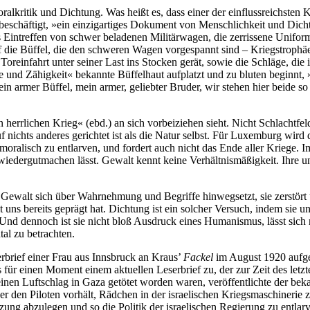
lkritik und Dichtung. Was heißt es, dass einer der einflussreichsten Kr
eschäftigt, »ein einzigartiges Dokument von Menschlichkeit und Dichtu
s Eintreffen von schwer beladenen Militärwagen, die zerrissene Unifor
f die Büffel, die den schweren Wagen vorgespannt sind – Kriegstrophä
 Toreinfahrt unter seiner Last ins Stocken gerät, sowie die Schläge, die 
cke und Zähigkeit« bekannte Büffelhaut aufplatzt und zu bluten beginnt,
n armer Büffel, mein armer, geliebter Bruder, wir stehen hier beide 
 herrlichen Krieg« (ebd.) an sich vorbeiziehen sieht. Nicht Schlachtfe
f nichts anderes gerichtet ist als die Natur selbst. Für Luxemburg wi
oralisch zu entlarven, und fordert auch nicht das Ende aller Kriege. I
r wiedergutmachen lässt. Gewalt kennt keine Verhältnismäßigkeit. Ihre u
ewalt sich über Wahrnehmung und Begriffe hinwegsetzt, sie zerstört u
 uns bereits geprägt hat. Dichtung ist ein solcher Versuch, indem sie 
 dennoch ist sie nicht bloß Ausdruck eines Humanismus, lässt sich n
al zu betrachten.
rbrief einer Frau aus Innsbruck an Kraus’
Fackel
im August 1920 aufge
ür einen Moment einem aktuellen Leserbrief zu, der zur Zeit des letz
einen Luftschlag in Gaza getötet worden waren, veröffentlichte der beka
 den Piloten vorhält, Rädchen in der israelischen Kriegsmaschinerie zu
ng abzulegen und so die Politik der israelischen Regierung zu entlarven