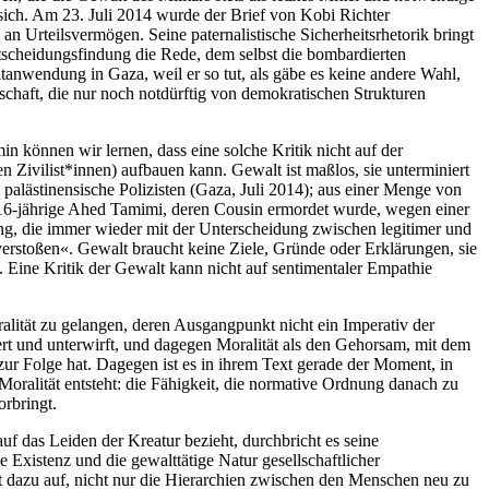
sich. Am 23. Juli 2014 wurde der Brief von Kobi Richter
 Urteilsvermögen. Seine paternalistische Sicherheitsrhetorik bringt
tscheidungsfindung die Rede, dem selbst die bombardierten
tanwendung in Gaza, weil er so tut, als gäbe es keine andere Wahl,
schaft, die nur noch notdürftig von demokratischen Strukturen
 können wir lernen, dass eine solche Kritik nicht auf der
 Zivilist*innen) aufbauen kann. Gewalt ist maßlos, sie unterminiert
 palästinensische Polizisten (Gaza, Juli 2014); aus einer Menge von
e 16-jährige Ahed Tamimi, deren Cousin ermordet wurde, wegen einer
ng, die immer wieder mit der Unterscheidung zwischen legitimer und
verstoßen«. Gewalt braucht keine Ziele, Gründe oder Erklärungen, sie
 Eine Kritik der Gewalt kann nicht auf sentimentaler Empathie
ralität zu gelangen, deren Ausgangpunkt nicht ein Imperativ der
ert und unterwirft, und dagegen Moralität als den Gehorsam, mit dem
zur Folge hat. Dagegen ist es in ihrem Text gerade der Moment, in
ralität entsteht: die Fähigkeit, die normative Ordnung danach zu
orbringt.
uf das Leiden der Kreatur bezieht, durchbricht es seine
 Existenz und die gewalttätige Natur gesellschaftlicher
t dazu auf, nicht nur die Hierarchien zwischen den Menschen neu zu