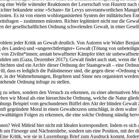
l zog eine Welle wütender Reaktionen der Leserschaft von
Haaretz
nach 
ichter bekundete seine »Scham« für Levys unverantwortlichen Mangel an
sten. Es ist von einem wohlorganisierten System der militärischen En
tsfragen – zustimmen müssten. Richter legitimiert nicht nur die Gewal
en der gesellschaftlichen Ordnung schwelenden Gewalt, in einer Gesell
oblem jeder Kritik an Gewalt deutlich. Von Autoren wie Walter Benjamin
des Landes) und »ungerechtfertigter« Gewalt (Tötung von unbeteiligten
 von Zivilist*innen; anstatt bewaffneter Kämpfer tötet sie unbewaffnete
nvaliden um (Gaza, Dezember 2017); Gewalt findet auch statt, wenn di
hichten sind ein Archiv dieser Ordnung der Staatsgewalt – eine Ordnu
l, dass es lediglich die Palästinenser sind, die gegen diese »Ordnung 
äre, in der Wahrnehmungen, Begehren und Sinne neu organisiert werden.
stehende Ordnung infrage zu stellen.
ng zu sehen, sondern den Versuch zu erkennen, zu einer alternativen Mo
ehen wir Moral als eine hierarchische Ordnung, welche die Natur glied
xemburgs Beispiel vom geschundenen Büffel den Akt der blinden Gewalt 
nft gegründete Moral in einen Gewaltexzess umschlägt, in dem wahre Mo
gewalttätigen Folgen zu erkennen, die eine solche Ordnung ständig herv
en? Weil Mitleid hier nicht mit Idealen korrespondiert. Indem es sich a
ch um Fürsorge und Nächstenliebe, sondern um eine Position, mit der die
 Eine Kritik, wie sie in Luxemburgs Brief zum Ausdruck kommt, forder