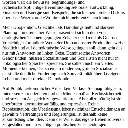
worden war: die bewusste, begründungs- und
rechenschaftspflichtige Beeinflussung sektoraler Entwicklung.
Finanzen und Energie sind Beispiele, die sich einem breiten Diskurs
über das »Wozu« und »Wohin« nicht mehr entziehen können.
Mehr Kooperation, Gleichheit als Handlungsmaß und stärkere
Planung – in dreifacher Weise präsentiert sich in dem von
ökologischen Themen geprägten Zeitalter der Trend als Genosse.
Vorsichtiger formuliert: Wenn der Umbau unserer Produktionsweise
friedlich und auf demokratische Weise gelingen soll, dann geht das
nur mit Antworten im linken Geist. Damit solche Antworten
Gehör finden, müssen Sozialistinnen und Sozialisten nicht nur in
»ökologischer Sprache« sprechen. Sie sollten auch ein viertes
Moment erkennen, das zu einem modernen, grünen Sozialismus
passt: die deutliche Forderung nach Souverä- nität über das eigene
Leben und mehr direkter Demokratie.
Auf Politik herkömmlicher Art ist kein Verlass. Sie mag fähig sein,
Interessen zu moderieren und ein Mindestmaß an Rechtssicherheit
und sozialem Ausgleich zu gewährleisten. Aber allzu häufig ist sie
überfordert, korruptionsanfällig und erpressbar. Reine
Repräsentation, die Überlassung lebenswichtiger Entscheidungen an
gewählte Vertretungen und Regierungen, ist deshalb keine
zukunftstaugliche Idee. Denn der Wille, das eigene Leben souverän
zu gestalten und an wichtigen politischen Entscheidungen