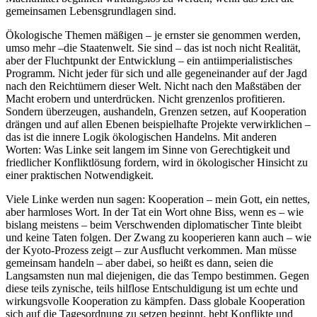
gemeinsamen Lebensgrundlagen sind.
Ökologische Themen mäßigen – je ernster sie genommen werden,
umso mehr –die Staatenwelt. Sie sind – das ist noch nicht Realität,
aber der Fluchtpunkt der Entwicklung – ein antiimperialistisches
Programm. Nicht jeder für sich und alle gegeneinander auf der Jagd
nach den Reichtümern dieser Welt. Nicht nach den Maßstäben der
Macht erobern und unterdrücken. Nicht grenzenlos profitieren.
Sondern überzeugen, aushandeln, Grenzen setzen, auf Kooperation
drängen und auf allen Ebenen beispielhafte Projekte verwirklichen –
das ist die innere Logik ökologischen Handelns. Mit anderen
Worten: Was Linke seit langem im Sinne von Gerechtigkeit und
friedlicher Konfliktlösung fordern, wird in ökologischer Hinsicht zu
einer praktischen Notwendigkeit.
Viele Linke werden nun sagen: Kooperation – mein Gott, ein nettes,
aber harmloses Wort. In der Tat ein Wort ohne Biss, wenn es – wie
bislang meistens – beim Verschwenden diplomatischer Tinte bleibt
und keine Taten folgen. Der Zwang zu kooperieren kann auch – wie
der Kyoto-Prozess zeigt – zur Ausflucht verkommen. Man müsse
gemeinsam handeln – aber dabei, so heißt es dann, seien die
Langsamsten nun mal diejenigen, die das Tempo bestimmen. Gegen
diese teils zynische, teils hilflose Entschuldigung ist um echte und
wirkungsvolle Kooperation zu kämpfen. Dass globale Kooperation
sich auf die Tagesordnung zu setzen beginnt, hebt Konflikte und