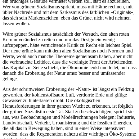
ein brüchiges Gebäude vermietet werden soll, statt es abzureißen.
Wer von grünem Sozialismus spricht, muss mit Häme rechnen, mit
übler Nachrede und mit dem Sarkasmus des farblichen »Originals«,
das sich sein Markenzeichen, eben das Grüne, nicht wird nehmen
lassen wollen.
Wäre grüner Sozialismus tatsächlich der Versuch, den alten roten
Kern unverändert zu retten und nur das Design ein wenig
aufzupeppen, hätte vernichtende Kritik zu Recht ein leichtes Spiel.
Der neue grüne kann mit dem alten Sozialismus noch Normen und
Werte, wohl auch manche Theoreme gemeinsam haben, aber nicht
die verbrauchte Leitidee, dass die vereinigte Front der Arbeitenden
das Kapital zur Seite schiebt, die Ökonomie lenkt und leitet, auf dass
danach die Eroberung der Natur umso besser und umfassender
gelinge.
Aus der schrittweisen Eroberung der »Natur« ist längst ein Feldzug
geworden, der kohlenstoffsaure Luft, verdorrte Erde und giftige
Gewässer zu hinterlassen droht. Die ökologischen
Herausforderungen in ihrer ganzen Wucht zu erkennen, ist folglich
der grünen Sozialistin erste Tat. Statt zu beschwichtigen, spricht sie
aus, was Beobachtungen und Modellrechnungen belegen: Industrie,
Landwirtschaft, Verkehr, Urbanisierung und die fossilen Energien,
die all das in Bewegung halten, sind in einer Weise intensiviert
worden, dass die Regeneration nahezu aller wichtigen Öko-Systeme