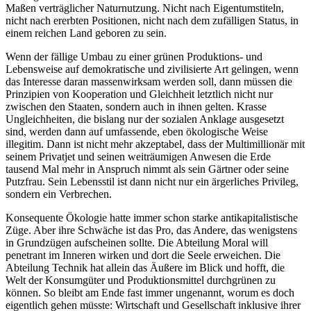
Maßen verträglicher Naturnutzung. Nicht nach Eigentumstiteln,
nicht nach ererbten Positionen, nicht nach dem zufälligen Status, in
einem reichen Land geboren zu sein.
Wenn der fällige Umbau zu einer grünen Produktions- und
Lebensweise auf demokratische und zivilisierte Art gelingen, wenn
das Interesse daran massenwirksam werden soll, dann müssen die
Prinzipien von Kooperation und Gleichheit letztlich nicht nur
zwischen den Staaten, sondern auch in ihnen gelten. Krasse
Ungleichheiten, die bislang nur der sozialen Anklage ausgesetzt
sind, werden dann auf umfassende, eben ökologische Weise
illegitim. Dann ist nicht mehr akzeptabel, dass der Multimillionär mit
seinem Privatjet und seinen weiträumigen Anwesen die Erde
tausend Mal mehr in Anspruch nimmt als sein Gärtner oder seine
Putzfrau. Sein Lebensstil ist dann nicht nur ein ärgerliches Privileg,
sondern ein Verbrechen.
Konsequente Ökologie hatte immer schon starke antikapitalistische
Züge. Aber ihre Schwäche ist das Pro, das Andere, das wenigstens
in Grundzügen aufscheinen sollte. Die Abteilung Moral will
penetrant im Inneren wirken und dort die Seele erweichen. Die
Abteilung Technik hat allein das Äußere im Blick und hofft, die
Welt der Konsumgüter und Produktionsmittel durchgrünen zu
können. So bleibt am Ende fast immer ungenannt, worum es doch
eigentlich gehen müsste: Wirtschaft und Gesellschaft inklusive ihrer