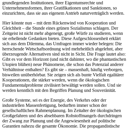
grundlegenden Institutionen, ihrer Eigentumsrechte und
Unternehmensformen, ihrer Gratifikationen und Sanktionen, so
einzurichten, dass sie aus eigenem Antrieb naturverträglich werden.
Hier könnte nun – mit dem Rückenwind von Kooperation und
Gleichheit – die Stunde eines grünen Sozialismus schlagen. Der
Zeitgeist ist nicht mehr abgeneigt, große Würfe zu studieren, wenn
sie erhellende Gedanken bieten. Diese Aufgeschlossenheit erklärt
sich aus dem Dilemma, das Umfragen immer wieder belegen: Die
herrschende Wirtschaftsordnung wird mehrheitlich abgelehnt, aber
überzeugende Alternativen sind nicht in Sicht. Die Frage lautet also:
Gibt es vor dem Horizont (und nicht dahinter, wo die phantastischen
Utopien blühen) neue Phänomene, die schon das Potenzial anderer
Verhältnisse enthalten? Es gibt sie – massenhaft, häufig verborgen,
bisweilen unüberhörbar. Sie zeigen sich als bunte Vielfalt egalitärer
Kooperationen, die stärker werden, wenn die ökologischen
Fundamentalprobleme zivilisiert bewältigt werden sollen. Und sie
werden kenntlich mit den Begriffen Planung und Souveränität.
Große Systeme, sei es der Energie, des Verkehrs oder der
industriellen Massenfertigung, bedurften immer schon der
gesellschaftlichen Rahmenplanung. Im Zeitalter der ökologischen
Großgefahren und des absehbaren Rohstoffmangels durchdringen
der Zwang zur Planung und die Angewiesenheit auf politische
Garantien nahezu die gesamte Ökonomie. Die propagandistische