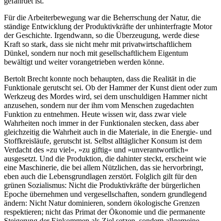
gefährdet ist.
Für die Arbeiterbewegung war die Beherrschung der Natur, die
ständige Entwicklung der Produktivkräfte der unhinterfragte Motor
der Geschichte. Irgendwann, so die Überzeugung, werde diese
Kraft so stark, dass sie nicht mehr mit privatwirtschaftlichem
Dünkel, sondern nur noch mit gesellschaftlichem Eigentum
bewältigt und weiter vorangetrieben werden könne.
Bertolt Brecht konnte noch behaupten, dass die Realität in die
Funktionale gerutscht sei. Ob der Hammer der Kunst dient oder zum
Werkzeug des Mordes wird, sei dem unschuldigen Hammer nicht
anzusehen, sondern nur der ihm vom Menschen zugedachten
Funktion zu entnehmen. Heute wissen wir, dass zwar viele
Wahrheiten noch immer in der Funktionalen stecken, dass aber
gleichzeitig die Wahrheit auch in die Materiale, in die Energie- und
Stoffkreisläufe, gerutscht ist. Selbst alltäglicher Konsum ist dem
Verdacht des »zu viel«, »zu giftig« und »unverantwortlich«
ausgesetzt. Und die Produktion, die dahinter steckt, erscheint wie
eine Maschinerie, die bei allem Nützlichen, das sie hervorbringt,
eben auch die Lebensgrundlagen zerstört. Folglich gilt für den
grünen Sozialismus: Nicht die Produktivkräfte der bürgerlichen
Epoche übernehmen und vergesellschaften, sondern grundlegend
ändern: Nicht Natur dominieren, sondern ökologische Grenzen
respektieren; nicht das Primat der Ökonomie und die permanente
Steigerung der Einkommen als Ziel setzen, sondern allgemeine