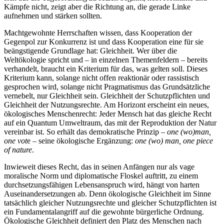
Kämpfe nicht, zeigt aber die Richtung an, die gerade Linke
aufnehmen und stärken sollten.
Machtgewohnte Herrschaften wissen, dass Kooperation der
Gegenpol zur Konkurrenz ist und dass Kooperation eine für sie
beängstigende Grundlage hat: Gleichheit. Wer über die
Weltökologie spricht und – in einzelnen Themenfeldern – bereits
verhandelt, braucht ein Kriterium für das, was gelten soll. Dieses
Kriterium kann, solange nicht offen reaktionär oder rassistisch
gesprochen wird, solange nicht Pragmatismus das Grundsätzliche
vernebelt, nur Gleichheit sein. Gleichheit der Schutzpflichten und
Gleichheit der Nutzungsrechte. Am Horizont erscheint ein neues,
ökologisches Menschenrecht: Jeder Mensch hat das gleiche Recht
auf ein Quantum Umweltraum, das mit der Reproduktion der Natur
vereinbar ist. So erhält das demokratische Prinzip –
one (wo)man,
one vot
e – seine ökologische Ergänzung:
one (wo) man, one piece
of nature
.
Inwieweit dieses Recht, das in seinen Anfängen nur als vage
moralische Norm und diplomatische Floskel auftritt, zu einem
durchsetzungsfähigen Lebensanspruch wird, hängt von harten
Auseinandersetzungen ab. Denn ökologische Gleichheit im Sinne
tatsächlich gleicher Nutzungsrechte und gleicher Schutzpflichten ist
ein Fundamentalangriff auf die gewohnte bürgerliche Ordnung.
Ökologische Gleichheit definiert den Platz des Menschen nach