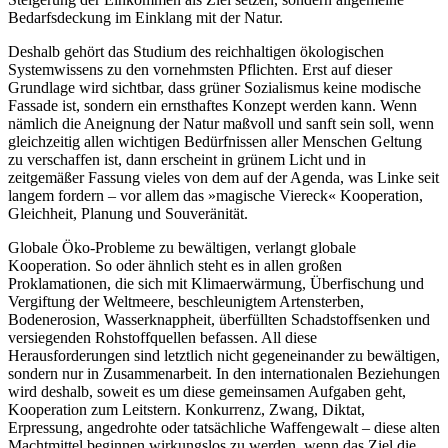
Bedarfsdeckung im Einklang mit der Natur.
Deshalb gehört das Studium des reichhaltigen ökologischen
Systemwissens zu den vornehmsten Pflichten. Erst auf dieser
Grundlage wird sichtbar, dass grüner Sozialismus keine modische
Fassade ist, sondern ein ernsthaftes Konzept werden kann. Wenn
nämlich die Aneignung der Natur maßvoll und sanft sein soll, wenn
gleichzeitig allen wichtigen Bedürfnissen aller Menschen Geltung
zu verschaffen ist, dann erscheint in grünem Licht und in
zeitgemäßer Fassung vieles von dem auf der Agenda, was Linke seit
langem fordern – vor allem das »magische Viereck« Kooperation,
Gleichheit, Planung und Souveränität.
Globale Öko-Probleme zu bewältigen, verlangt globale
Kooperation. So oder ähnlich steht es in allen großen
Proklamationen, die sich mit Klimaerwärmung, Überfischung und
Vergiftung der Weltmeere, beschleunigtem Artensterben,
Bodenerosion, Wasserknappheit, überfüllten Schadstoffsenken und
versiegenden Rohstoffquellen befassen. All diese
Herausforderungen sind letztlich nicht gegeneinander zu bewältigen,
sondern nur in Zusammenarbeit. In den internationalen Beziehungen
wird deshalb, soweit es um diese gemeinsamen Aufgaben geht,
Kooperation zum Leitstern. Konkurrenz, Zwang, Diktat,
Erpressung, angedrohte oder tatsächliche Waffengewalt – diese alten
Machtmittel beginnen wirkungslos zu werden, wenn das Ziel die