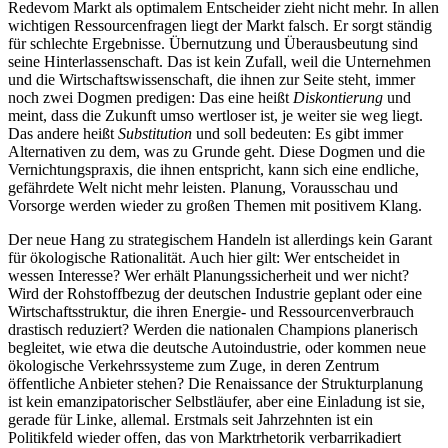
Redevom Markt als optimalem Entscheider zieht nicht mehr. In allen
wichtigen Ressourcenfragen liegt der Markt falsch. Er sorgt ständig
für schlechte Ergebnisse. Übernutzung und Überausbeutung sind
seine Hinterlassenschaft. Das ist kein Zufall, weil die Unternehmen
und die Wirtschaftswissenschaft, die ihnen zur Seite steht, immer
noch zwei Dogmen predigen: Das eine heißt
Diskontierung
und
meint, dass die Zukunft umso wertloser ist, je weiter sie weg liegt.
Das andere heißt
Substitution
und soll bedeuten: Es gibt immer
Alternativen zu dem, was zu Grunde geht. Diese Dogmen und die
Vernichtungspraxis, die ihnen entspricht, kann sich eine endliche,
gefährdete Welt nicht mehr leisten. Planung, Vorausschau und
Vorsorge werden wieder zu großen Themen mit positivem Klang.
Der neue Hang zu strategischem Handeln ist allerdings kein Garant
für ökologische Rationalität. Auch hier gilt: Wer entscheidet in
wessen Interesse? Wer erhält Planungssicherheit und wer nicht?
Wird der Rohstoffbezug der deutschen Industrie geplant oder eine
Wirtschaftsstruktur, die ihren Energie- und Ressourcenverbrauch
drastisch reduziert? Werden die nationalen Champions planerisch
begleitet, wie etwa die deutsche Autoindustrie, oder kommen neue
ökologische Verkehrssysteme zum Zuge, in deren Zentrum
öffentliche Anbieter stehen? Die Renaissance der Strukturplanung
ist kein emanzipatorischer Selbstläufer, aber eine Einladung ist sie,
gerade für Linke, allemal. Erstmals seit Jahrzehnten ist ein
Politikfeld wieder offen, das von Marktrhetorik verbarrikadiert