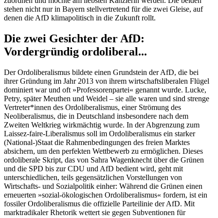
zuordnen und möchte am liebsten Kanzlerin werden. Die beiden
stehen nicht nur in Bayern stellvertretend für die zwei Gleise, auf
denen die AfD klimapolitisch in die Zukunft rollt.
Die zwei Gesichter der AfD:
Vordergründig ordoliberal...
Der Ordoliberalismus bildete einen Grundstein der AfD, die bei
ihrer Gründung im Jahr 2013 von ihrem wirtschaftsliberalen Flügel
dominiert war und oft »Professorenpartei« genannt wurde. Lucke,
Petry, später Meuthen und Weidel – sie alle waren und sind strenge
Vertreter*innen des Ordoliberalismus, einer Strömung des
Neoliberalismus, die in Deutschland insbesondere nach dem
Zweiten Weltkrieg wirkmächtig wurde. In der Abgrenzung zum
Laissez-faire-Liberalismus soll im Ordoliberalismus ein starker
(National-)Staat die Rahmenbedingungen des freien Marktes
absichern, um den perfekten Wettbewerb zu ermöglichen. Dieses
ordoliberale Skript, das von Sahra Wagenknecht über die Grünen
und die SPD bis zur CDU und AfD bedient wird, geht mit
unterschiedlichen, teils gegensätzlichen Vorstellungen von
Wirtschafts- und Sozialpolitik einher: Während die Grünen einen
erneuerten »sozial-ökologischen Ordoliberalismus« fordern, ist ein
fossiler Ordoliberalismus die offizielle Parteilinie der AfD. Mit
marktradikaler Rhetorik wettert sie gegen Subventionen für