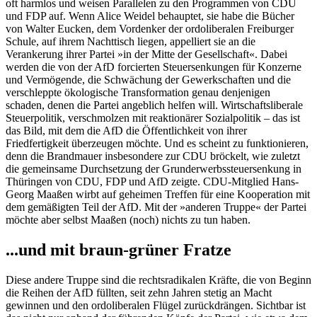
oft harmlos und weisen Parallelen zu den Programmen von CDU
und FDP auf. Wenn Alice Weidel behauptet, sie habe die Bücher
von Walter Eucken, dem Vordenker der ordoliberalen Freiburger
Schule, auf ihrem Nachttisch liegen, appelliert sie an die
Verankerung ihrer Partei »in der Mitte der Gesellschaft«. Dabei
werden die von der AfD forcierten Steuersenkungen für Konzerne
und Vermögende, die Schwächung der Gewerkschaften und die
verschleppte ökologische Transformation genau denjenigen
schaden, denen die Partei angeblich helfen will. Wirtschaftsliberale
Steuerpolitik, verschmolzen mit reaktionärer Sozialpolitik – das ist
das Bild, mit dem die AfD die Öffentlichkeit von ihrer
Friedfertigkeit überzeugen möchte. Und es scheint zu funktionieren,
denn die Brandmauer insbesondere zur CDU bröckelt, wie zuletzt
die gemeinsame Durchsetzung der Grunderwerbssteuersenkung in
Thüringen von CDU, FDP und AfD zeigte. CDU-Mitglied Hans-
Georg Maaßen wirbt auf geheimen Treffen für eine Kooperation mit
dem gemäßigten Teil der AfD. Mit der »anderen Truppe« der Partei
möchte aber selbst Maaßen (noch) nichts zu tun haben.
...und mit braun-grüner Fratze
Diese andere Truppe sind die rechtsradikalen Kräfte, die von Beginn
die Reihen der AfD füllten, seit zehn Jahren stetig an Macht
gewinnen und den ordoliberalen Flügel zurückdrängen. Sichtbar ist