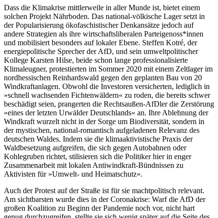
Dass die Klimakrise mittlerweile in aller Munde ist, bietet einem
solchen Projekt Nährboden. Das national-völkische Lager setzt in
der Popularisierung ökofaschistischer Denkansätze jedoch auf
andere Strategien als ihre wirtschaftsliberalen Parteigenoss*innen
und mobilisiert besonders auf lokaler Ebene. Steffen Kotré, der
energiepolitische Sprecher der AfD, und sein umweltpolitischer
Kollege Karsten Hilse, beide schon lange professionalisierte
Klimaleugner, protestierten im Sommer 2020 mit einem Zeltlager im
nordhessischen Reinhardswald gegen den geplanten Bau von 20
Windkraftanlagen. Obwohl die Investoren versicherten, lediglich in
»schnell wachsenden Fichtenwäldern« zu roden, die bereits schwer
beschädigt seien, prangerten die Rechtsaußen-AfDler die Zerstörung
»eines der letzten Urwälder Deutschlands« an. Ihre Ablehnung der
Windkraft wurzelt nicht in der Sorge um Biodiversität, sondern in
der mystischen, national-romantisch aufgeladenen Relevanz des
deutschen Waldes. Indem sie die klimaaktivistische Praxis der
Waldbesetzung aufgreifen, die sich gegen Autobahnen oder
Kohlegruben richtet, stilisieren sich die Politiker hier in enger
Zusammenarbeit mit lokalen Antiwindkraft-Bündnissen zu
Aktivisten für »Umwelt- und Heimatschutz«.
Auch der Protest auf der Straße ist für sie machtpolitisch relevant.
Am sichtbarsten wurde dies in der Coronakrise: Warf die AfD der
großen Koalition zu Beginn der Pandemie noch vor, nicht hart
genug durchzugreifen, stellte sie sich wenig später auf die Seite des