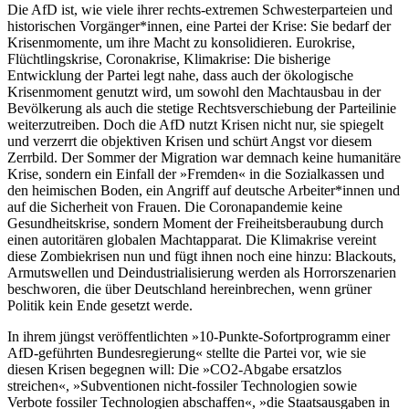
Die AfD ist, wie viele ihrer rechts-extremen Schwesterparteien und
historischen Vorgänger*innen, eine Partei der Krise: Sie bedarf der
Krisenmomente, um ihre Macht zu konsolidieren. Eurokrise,
Flüchtlingskrise, Coronakrise, Klimakrise: Die bisherige
Entwicklung der Partei legt nahe, dass auch der ökologische
Krisenmoment genutzt wird, um sowohl den Machtausbau in der
Bevölkerung als auch die stetige Rechtsverschiebung der Parteilinie
weiterzutreiben. Doch die AfD nutzt Krisen nicht nur, sie spiegelt
und verzerrt die objektiven Krisen und schürt Angst vor diesem
Zerrbild. Der Sommer der Migration war demnach keine humanitäre
Krise, sondern ein Einfall der »Fremden« in die Sozialkassen und
den heimischen Boden, ein Angriff auf deutsche Arbeiter*innen und
auf die Sicherheit von Frauen. Die Coronapandemie keine
Gesundheitskrise, sondern Moment der Freiheitsberaubung durch
einen autoritären globalen Machtapparat. Die Klimakrise vereint
diese Zombiekrisen nun und fügt ihnen noch eine hinzu: Blackouts,
Armutswellen und Deindustrialisierung werden als Horrorszenarien
beschworen, die über Deutschland hereinbrechen, wenn grüner
Politik kein Ende gesetzt werde.
In ihrem jüngst veröffentlichten »10-Punkte-Sofortprogramm einer
AfD-geführten Bundesregierung« stellte die Partei vor, wie sie
diesen Krisen begegnen will: Die »CO
2
-Abgabe ersatzlos
streichen«, »Subventionen nicht-fossiler Technologien sowie
Verbote fossiler Technologien abschaffen«, »die Staatsausgaben in