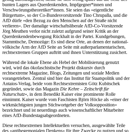
bunten Lagers aus Querdenkenden, Impfgegner*innen und
Verschwörungstheoretiker*innen. Sie seien das »eigentliche
Bürgertum«, so der Co-Bundesvorsitzende Tino Chrupalla, und die
AfD dürfe »den Bezug zu den Menschen auf der Straße nicht
verlieren«. Der damalige wirtschaftsliberale AfD-Co-Vorsitzende
Jörg Meuthen verlor nicht zuletzt aufgrund seiner Kritik an der
Querdenkendenbewegung Rückhalt in der Partei. Kundgebungen,
Stammtische, Demozüge: Es sind diese Orte, an denen der national-
völkische Arm der AfD Seite an Seite mit außerparlamentarischen,
rechtsextremen Gruppen auftritt und ihnen Unterstützung zusichert.
Während die lokale Ebene als Hebel der Mobilisierung genutzt
wird, wird das ökofaschistische Projekt diskursiv durch
rechtsextreme Magazine, Blogs, Zeitungen und soziale Medien
vorangetrieben. Zentral sind hier das Institut für Staatspolitik und der
Antaios-Verlag, beide vom Rechtsextremisten Götz Kubitschek
gegründet, sowie das Magazin
Die Kehre – Zeitschrift für
Naturschutz
«, in dem Benedikt Kaiser eine prominente Rolle
einnimmt. Kaiser wurde vom Faschisten Björn Höcke als »einer der
wirkmächtigsten jungen Stichwortgeber der Volksopposition«
bezeichnet und ist neuerdings auch wissenschaftlicher Mitarbeiter
eines AfD-Bundestagsabgeordneten.
Diese rechtsextremen Intellektuellen versuchen, ausgewählte Teile
des »antihegemonialen Denkens« für ihre Zwecke zu nutzen und so