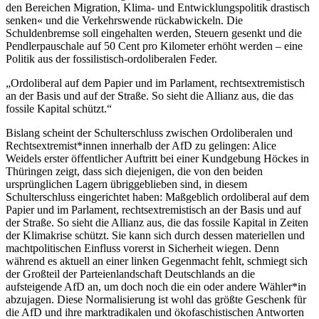
den Bereichen Migration, Klima- und Entwicklungspolitik drastisch
senken« und die Verkehrswende rückabwickeln. Die
Schuldenbremse soll eingehalten werden, Steuern gesenkt und die
Pendlerpauschale auf 50 Cent pro Kilometer erhöht werden – eine
Politik aus der fossilistisch-ordoliberalen Feder.
Ordoliberal auf dem Papier und im Parlament, rechtsextremistisch
an der Basis und auf der Straße. So sieht die Allianz aus, die das
fossile Kapital schützt.
Bislang scheint der Schulterschluss zwischen Ordoliberalen und
Rechtsextremist*innen innerhalb der AfD zu gelingen: Alice
Weidels erster öffentlicher Auftritt bei einer Kundgebung Höckes in
Thüringen zeigt, dass sich diejenigen, die von den beiden
ursprünglichen Lagern übriggeblieben sind, in diesem
Schulterschluss eingerichtet haben: Maßgeblich ordoliberal auf dem
Papier und im Parlament, rechtsextremistisch an der Basis und auf
der Straße. So sieht die Allianz aus, die das fossile Kapital in Zeiten
der Klimakrise schützt. Sie kann sich durch dessen materiellen und
machtpolitischen Einfluss vorerst in Sicherheit wiegen. Denn
während es aktuell an einer linken Gegenmacht fehlt, schmiegt sich
der Großteil der Parteienlandschaft Deutschlands an die
aufsteigende AfD an, um doch noch die ein oder andere Wähler*in
abzujagen. Diese Normalisierung ist wohl das größte Geschenk für
die AfD und ihre marktradikalen und ökofaschistischen Antworten