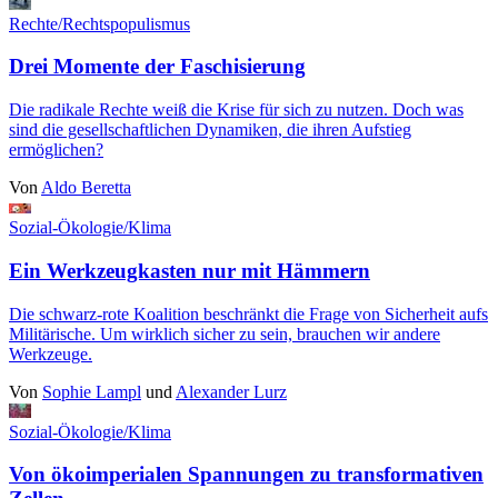
Rechte/Rechtspopulismus
Drei Momente der Faschisierung
Die radikale Rechte weiß die Krise für sich zu nutzen. Doch was
sind die gesellschaftlichen Dynamiken, die ihren Aufstieg
ermöglichen?
Von
Aldo Beretta
Sozial-Ökologie/Klima
Ein Werkzeugkasten nur mit Hämmern
Die schwarz-rote Koalition beschränkt die Frage von Sicherheit aufs
Militärische. Um wirklich sicher zu sein, brauchen wir andere
Werkzeuge.
Von
Sophie Lampl
und
Alexander Lurz
Sozial-Ökologie/Klima
Von ökoimperialen Spannungen zu transformativen