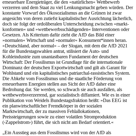
erneuerbare Energieträger, die den »natürlichen« Wettbewerb
verzerren und dem Staat zu viel Lenkungsmacht geben würden. Der
konstante Vorwurf des Ökosozialismus an die Grünen ist zwar
angesichts von deren zutiefst kapitalistischer Ausrichtung lächerlich,
doch sie folgt der ordoliberalen Unterscheidung zwischen »markt-
konformen« und »wettbewerbsschädigenden« Interventionen oder
Gesetzen. Als Kriterium dafür zieht die AfD das Bild einer
»normalen« Wirtschaft und »normaler« Konsument*innen heran.
»Deutschland, aber normal« – der Slogan, mit dem die AfD 2021
für die Bundestagswahlen antrat, stilisiert die Auto- und
Kohleindustrie zum unantastbaren Fundament der deutschen
Wirtschaft: Der Fossilismus ist Grundlage für die internationale
Dominanz der deutschen Exportwirtschaft und gilt als Garant für
Wohlstand und ein kapitalistisches patriarchal-rassistisches System.
Die Abkehr vom Fossilismus und die staatliche Förderung von
erneuerbaren Energien stellen aus Sicht der AfD daher eine
Bedrohung dar. Sie werden, so schwach sie auch ausfallen, als
wettbewerbsverzerrend, gar sozialistisch diffamiert. Wie es in einer
Publikation von Weidels Bundestagsfraktion heißt: »Das EEG ist
ein planwirtschaftlicher Fremdkörper in der sozialen
Marktwirtschaft, der zu massiven Fehlallokationen,
Preissteigerungen sowie zu einer volatilen Stromproduktion
(›Zappelstrom‹) führt, die sich nicht am Bedarf orientiert.«
Ein Ausstieg aus dem Fossilismus wird von der AfD als