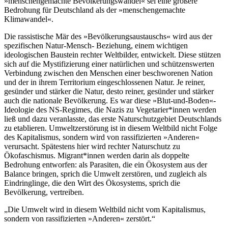
»menschengemachte Bevölkerungswandel« sei eine größere
Bedrohung für Deutschland als der »menschengemachte
Klimawandel«.
Die rassistische Mär des »Bevölkerungsaustauschs« wird aus der
spezifischen Natur-Mensch- Beziehung, einem wichtigen
ideologischen Baustein rechter Weltbilder, entwickelt. Diese stützen
sich auf die Mystifizierung einer natürlichen und schützenswerten
Verbindung zwischen den Menschen einer beschworenen Nation
und der in ihrem Territorium eingeschlossenen Natur. Je reiner,
gesünder und stärker die Natur, desto reiner, gesünder und stärker
auch die nationale Bevölkerung. Es war diese »Blut-und-Boden«-
Ideologie des NS-Regimes, die Nazis zu Vegetarier*innen werden
ließ und dazu veranlasste, das erste Naturschutzgebiet Deutschlands
zu etablieren. Umweltzerstörung ist in diesem Weltbild nicht Folge
des Kapitalismus, sondern wird von rassifizierten »Anderen«
verursacht. Spätestens hier wird rechter Naturschutz zu
Ökofaschismus. Migrant*innen werden darin als doppelte
Bedrohung entworfen: als Parasiten, die ein Ökosystem aus der
Balance bringen, sprich die Umwelt zerstören, und zugleich als
Eindringlinge, die den Wirt des Ökosystems, sprich die
Bevölkerung, vertreiben.
Die Umwelt wird in diesem Weltbild nicht vom Kapitalismus,
sondern von rassifizierten »Anderen« zerstört.