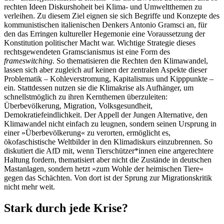
rechten Ideen Diskurshoheit bei Klima- und Umweltthemen zu
verleihen. Zu diesem Ziel eignen sie sich Begriffe und Konzepte des
kommunistischen italienischen Denkers Antonio Gramsci an, für
den das Erringen kultureller Hegemonie eine Voraussetzung der
Konstitution politischer Macht war. Wichtige Strategie dieses
rechtsgewendeten Gramscianismus ist eine Form des
frameswitching
. So thematisieren die Rechten den Klimawandel,
lassen sich aber zugleich auf keinen der zentralen Aspekte dieser
Problematik – Kohleverstromung, Kapitalismus und Kipppunkte –
ein. Stattdessen nutzen sie die Klimakrise als Aufhänger, um
schnellstmöglich zu ihren Kernthemen überzuleiten:
Überbevölkerung, Migration, Volksgesundheit,
Demokratiefeindlichkeit. Der Appell der Jungen Alternative, den
Klimawandel nicht einfach zu leugnen, sondern seinen Ursprung in
einer »Überbevölkerung« zu verorten, ermöglicht es,
ökofaschistische Weltbilder in den Klimadiskurs einzubrennen. So
diskutiert die AfD mit, wenn Tierschützer*innen eine artgerechtere
Haltung fordern, thematisiert aber nicht die Zustände in deutschen
Mastanlagen, sondern hetzt »zum Wohle der heimischen Tiere«
gegen das Schächten. Von dort ist der Sprung zur Migrationskritik
nicht mehr weit.
Stark durch jede Krise?