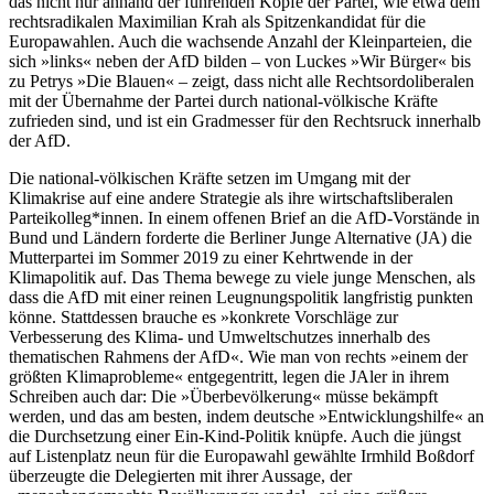
das nicht nur anhand der führenden Köpfe der Partei, wie etwa dem
rechtsradikalen Maximilian Krah als Spitzenkandidat für die
Europawahlen. Auch die wachsende Anzahl der Kleinparteien, die
sich »links« neben der AfD bilden – von Luckes »Wir Bürger« bis
zu Petrys »Die Blauen« – zeigt, dass nicht alle Rechtsordoliberalen
mit der Übernahme der Partei durch national-völkische Kräfte
zufrieden sind, und ist ein Gradmesser für den Rechtsruck innerhalb
der AfD.
Die national-völkischen Kräfte setzen im Umgang mit der
Klimakrise auf eine andere Strategie als ihre wirtschaftsliberalen
Parteikolleg*innen. In einem offenen Brief an die AfD-Vorstände in
Bund und Ländern forderte die Berliner Junge Alternative (JA) die
Mutterpartei im Sommer 2019 zu einer Kehrtwende in der
Klimapolitik auf. Das Thema bewege zu viele junge Menschen, als
dass die AfD mit einer reinen Leugnungspolitik langfristig punkten
könne. Stattdessen brauche es »konkrete Vorschläge zur
Verbesserung des Klima- und Umweltschutzes innerhalb des
thematischen Rahmens der AfD«. Wie man von rechts »einem der
größten Klimaprobleme« entgegentritt, legen die JAler in ihrem
Schreiben auch dar: Die »Überbevölkerung« müsse bekämpft
werden, und das am besten, indem deutsche »Entwicklungshilfe« an
die Durchsetzung einer Ein-Kind-Politik knüpfe. Auch die jüngst
auf Listenplatz neun für die Europawahl gewählte Irmhild Boßdorf
überzeugte die Delegierten mit ihrer Aussage, der