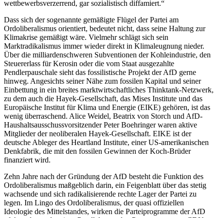
wettbewerbsverzerrend, gar sozialistisch diffamiert.
Dass sich der sogenannte gemäßigte Flügel der Partei am
Ordoliberalismus orientiert, bedeutet nicht, dass seine Haltung zur
Klimakrise gemäßigt wäre. Vielmehr schlägt sich sein
Marktradikalismus immer wieder direkt in Klimaleugnung nieder.
Über die milliardenschweren Subventionen der Kohleindustrie, den
Steuererlass für Kerosin oder die vom Staat ausgezahlte
Pendlerpauschale sieht das fossilistische Projekt der AfD gerne
hinweg. Angesichts seiner Nähe zum fossilen Kapital und seiner
Einbettung in ein breites marktwirtschaftliches Thinktank-Netzwerk,
zu dem auch die Hayek-Gesellschaft, das Mises Institute und das
Europäische Institut für Klima und Energie (EIKE) gehören, ist das
wenig überraschend. Alice Weidel, Beatrix von Storch und AfD-
Haushaltsausschussvorsitzender Peter Boehringer waren aktive
Mitglieder der neoliberalen Hayek-Gesellschaft. EIKE ist der
deutsche Ableger des Heartland Institute, einer US-amerikanischen
Denkfabrik, die mit den fossilen Gewinnen der Koch-Brüder
finanziert wird.
Zehn Jahre nach der Gründung der AfD besteht die Funktion des
Ordoliberalismus maßgeblich darin, ein Feigenblatt über das stetig
wachsende und sich radikalisierende rechte Lager der Partei zu
legen. Im Lingo des Ordoliberalismus, der quasi offiziellen
Ideologie des Mittelstandes, wirken die Parteiprogramme der AfD