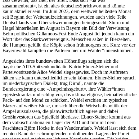
Das Gewitter, das Bier, der Streit. Dass sich »da was
zusammenbraut«, ist ein altes deutsches
Sprichwort und könnte
kaum aktueller sein. Im Juni 2023, dem weltweit heißesten Monat
seit Beginn der Wetteraufzeichnungen, wurden auch viele Teile
Deutschlands von Überschwemmungen heimgesucht. Sturm und
Hagel hinterließen im August in Bayern ein Bild der Verwüstung.
Beim politischen Gillamoos-Fest Ende August fiel jedoch kaum ein
Wort über das Starkwetterereignis. Menschen saßen in Bierzelten,
die Humpen gefüllt, die Köpfe schon frühmorgens rot. Kurz vor der
Bayernwahl kämpften die Parteien hier um Wähler*innenstimmen.
Angesichts ihres bundesweiten Höhenflugs zeigten sich die
bayrische AfD-Spitzenkandidatin Katrin Ebner-Steiner und
Parteivorsitzende Alice Weidel siegesgewiss. Doch im Auftreten
hätten sie kaum unterschiedlicher sein können. Ebner-Steiner sprach
im niederbayrischen Dialekt, trug Dirndl, nannte die
Bundesregierung eine »Ampelmissgeburt«, ihre Wähler*innen
»geisteskrank« und schlug vor, das »klimareligiöse, heimatfeindliche
Pack« auf den Mond zu schicken. Weidel erschien im typischen
Blazer auf weißer Bluse, um sich über die Wirtschaftspolitik der
Ampel auszulassen, die planwirtschaftlich agiere und dabei
Großinvestoren das Spielfeld überlasse. Ebner-Steiner kommt aus
dem völkisch-nationalen Lager der AfD und fuhr mit dem
Faschisten Björn Höcke in den Wanderurlaub. Weidel lässt sich dem
rechten Rand des schrumpfenden ordoliberalen Lagers der Partei