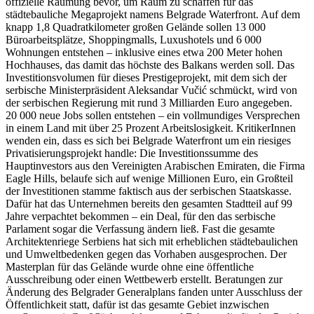
offizielle Räumung bevor, um Raum zu schaffen für das
städtebauliche Megaprojekt namens Belgrade Waterfront. Auf dem
knapp 1,8 Quadratkilometer großen Gelände sollen 13 000
Büroarbeitsplätze, Shoppingmalls, Luxushotels und 6 000
Wohnungen entstehen – inklusive eines etwa 200 Meter hohen
Hochhauses, das damit das höchste des Balkans werden soll. Das
Investitionsvolumen für dieses Prestigeprojekt, mit dem sich der
serbische Ministerpräsident Aleksandar Vučić schmückt, wird von
der serbischen Regierung mit rund 3 Milliarden Euro angegeben.
20 000 neue Jobs sollen entstehen – ein vollmundiges Versprechen
in einem Land mit über 25 Prozent Arbeitslosigkeit. KritikerInnen
wenden ein, dass es sich bei Belgrade Waterfront um ein riesiges
Privatisierungsprojekt handle: Die Investitionssumme des
Hauptinvestors aus den Vereinigten Arabischen Emiraten, die Firma
Eagle Hills, belaufe sich auf wenige Millionen Euro, ein Großteil
der Investitionen stamme faktisch aus der serbischen Staatskasse.
Dafür hat das Unternehmen bereits den gesamten Stadtteil auf 99
Jahre verpachtet bekommen – ein Deal, für den das serbische
Parlament sogar die Verfassung ändern ließ. Fast die gesamte
Architektenriege Serbiens hat sich mit erheblichen städtebaulichen
und Umweltbedenken gegen das Vorhaben ausgesprochen. Der
Masterplan für das Gelände wurde ohne eine öffentliche
Ausschreibung oder einen Wettbewerb erstellt. Beratungen zur
Änderung des Belgrader Generalplans fanden unter Ausschluss der
Öffentlichkeit statt, dafür ist das gesamte Gebiet inzwischen