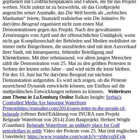
gepflastert mit Großflächenplakaten und Fahnen, die für das Projekt
werben. Nicht zuletzt ist zu bezweifeln, ob das Großprojekt
angesichts seiner Ausmaße, das
Die Welt
bereits als „serbisches
Manhattan“ feierte, finanziell realisierbar sein Die Initiative
Ne
da(vi)mo Beograd
organisiert nicht zum ersten Mal
Demonstrationen gegen das Projekt. Nach den gewaltsamen
Zerstörungen vom April und der offensichtlichen Untätigkeit, wenn
nicht gar Komplizenschaft der Behörden und Medien mobilisiert sie
immer mehr BürgerInnen, die unzufrieden sind mit dem Ausverkauf
ihrer Stadt, mit Intransparenz, fehlender Beteiligung und
Klientelismus. Mit über zehntausend, vor allem jungen Menschen
zählt die Demonstration vom 25. Mai zu den größten Protesten in
Serbien der letzten zehn Jahre – und wird nicht die letzte bleiben.
Für den 10. Juni hat Ne da(vi)mo Beograd zur nächsten
Demonstration aufgerufen. Es wird sich zeigen, ob die Proteste
ausreichend Dynamik entwickeln können, um Einfluss auf die
stadtpolitischen Entwicklungen nehmen zu können.
Weiterlesen
zum Thema in LuXemburg Online
Balkan Insight:
Serbia's
Controlled Media Are Ignoring Waterfront
Protests
https://euroalter.com/2014/open-letter-to-the-people-of-
belgrade
(offener Brief/Erklärung von INURA zum Projekt
Belgrade Waterfront von 2014) Zum Bauprojekt: Herbert Wright
(Guardian):
Belgrade Waterfront: an unlikely place for Gulf
petrodollars to settle
Video der Proteste vom 25. Mai (mit englischen
Untertiteln):
https://www.youtube.com/watch?v=xbhcvqSFxjk