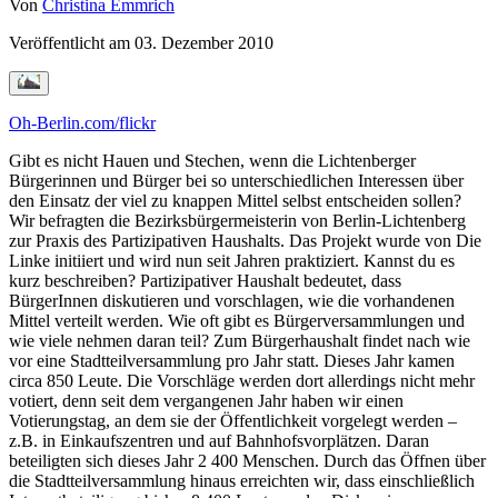
Von
Christina Emmrich
Veröffentlicht am
03. Dezember 2010
Oh-Berlin.com/flickr
Gibt es nicht Hauen und Stechen, wenn die Lichtenberger Bürgerinnen und Bürger bei so unterschiedlichen Interessen über den Einsatz der viel zu knappen Mittel selbst entscheiden sollen? Wir befragten die Bezirksbürgermeisterin von Berlin-Lichtenberg zur Praxis des Partizipativen Haushalts. Das Projekt wurde von Die Linke initiiert und wird nun seit Jahren praktiziert. Kannst du es kurz beschreiben? Partizipativer Haushalt bedeutet, dass BürgerInnen diskutieren und vorschlagen, wie die vorhandenen Mittel verteilt werden. Wie oft gibt es Bürgerversammlungen und wie viele nehmen daran teil? Zum Bürgerhaushalt findet nach wie vor eine Stadtteilversammlung pro Jahr statt. Dieses Jahr kamen circa 850 Leute. Die Vorschläge werden dort allerdings nicht mehr votiert, denn seit dem vergangenen Jahr haben wir einen Votierungstag, an dem sie der Öffentlichkeit vorgelegt werden – z.B. in Einkaufszentren und auf Bahnhofsvorplätzen. Daran beteiligten sich dieses Jahr 2 400 Menschen. Durch das Öffnen über die Stadtteilversammlung hinaus erreichten wir, dass einschließlich Internetbeteiligung bisher 8 400 Leute an den Diskussionen zum Bürgerhaushalt teilnahmen. Es folgt noch die Haushaltsbefragung, sodass wir wohl auf 10 000 kommen werden. Das ist im Vergleich zu 1 200 in der Anfangsphase eine gute Entwicklung. Die Haushaltsverhandlung zu managen, ist dann ja eine Herausforderung … Den Großteil der Verhandlungen delegieren wir an die Stadtteilzentren. Uns war klar geworden, dass wir von der Top-Down-Strategie weg müssen und etwas brauchen, was von der Bevölkerung im Bezirk getragen wird. Das braucht Zeit, und es war zunächst die organisierte Bürgerschaft, die das trug. Doch schon in diesem Jahr organisierten die Stadtteilzentren die Veranstaltungen und den Votierungstag selbst. Unsere kleine Geschäftsstelle in der Verwaltung stellte die Materialien zur Verfü- gung und trug die Vorschläge zusammen. Das Motivieren der Leute, die Öffentlichkeitsarbeit, das kam alles von den Stadtteilzentren. Was ist das Besondere, die Teilnahme, der Prozess oder das Ergebnis? Die Punkte hängen zusammen. Für Lichtenberg besonders ist, dass wir die Vorschläge bereits im Vorfeld der jeweiligen Haushaltsaufstellungen diskutieren. Wir geben als Verwaltung keinen fertigen Haushalt vor und sagen nicht: Schaut mal drauf und ändert etwas, sondern wir sagen: 2012 werden wir 32 Millionen Euro für freiwillige Aufgaben einsetzen können. Bisher waren die wie folgt verteilt. Soll das so bleiben oder welche Veränderungen schlagt Ihr vor? So fördern wir die Bereitschaft der Bürgerinnen und Bürger, sich an weiteren Aktivitäten zu beteiligen, z.B. den Kiezfonds und Bürgerjurys. Was sind Kiezfonds und Bürgerjurys? Vor drei Jahren kritisierten junge Leute, dass alles so lange dauert. »Wir machen Vorschläge, und dann hören wir zwei Jahre nichts...«, sagten sie. Heute verfügt jeder unserer 13 Stadtteile über einen Kiezfonds mit je 5 000 Euro und eine Bürgerjury, die sie verteilt. Die Jury, die auch die Sozialstruktur des jeweiligen Stadtbezirks abbildet, wird per Zufallsauswahl zusammengestellt. Bei den Bürgerjurys werden Projekte eingereicht, die von »Baumscheibe bepflanzen« über »Veranstaltungen organisieren« bis zu »Flyer produzieren« reichen. Wenn die Jury entschieden hat, wird der Vorschlag umgesetzt. Dazu braucht es keine Zustimmung des Bezirksamtes mehr. Obwohl 5 000 Euro keine Riesensumme sind, ist das etwas außerordentlich Wirksames. Ich spüre das an Reaktionen wie: »So etwas hat uns immer gefehlt!« Das empfehle ich auch denen, die mit Bürgerhaushalten nicht in die Gänge kommen. Über diese Form der Beteiligung kann man Bürgerinnen und Bürger für Haushaltsfragen interessieren. Wie wählt ihr die Leute aus, die angeschrieben werden, und gibt es auch Ablehnungen? Die Adressen bekommen wir vom Einwohnermeldeamt – nach unserem Schlüssel: Leute zwischen 16 und 70, Frauen und Migranten werden anteilig repräsentiert. Auf unsere Briefe bekamen wir zehn oder zwölf Ablehnungen. Einige meldeten sich auch gar nicht. Letztlich hatten wir jedoch mehr Zusagen, als wir für die Jurys brauchten, und ich musste ein Losverfahren entwickeln. Wir hatten uns darauf verständigt, dass maximal 15 Bürgerinnen und Bürger in einer Jury arbeiten sollen. Jetzt sind sie alle gut besetzt. Ist es gelungen, neben der engagierten Bürgerschaft Leute anzusprechen, die sich bislang nicht (kommunal)politisch engagiert haben? In die Stadtteilversammlungen kommen nach wie vor die, die schon an der Entwicklung des Stadtteils interessiert sind. In den letzten Jahren gelang es uns immer besser, die Vorschläge mit Stadtteilentwicklungszielen zu verknüpfen. In Lichtenberg ist ideal, dass alle 13 Stadtteile Entwicklungsziele formuliert haben und diese Zusammenhänge herstellen: Wie soll sich mein Viertel entwickeln? Welche Vorschläge habe ich dazu und wie bekommen wir die in den Haushalt eingebunden? Durch den Votierungstag sprechen wir viele an, denen das neu ist und die wir sonst nicht erreichen würden. In Karlshorst und Friedrichsfelde war ich selbst dabei: Wir gingen einfach auf Leute am Bahnhof zu. Manche sagten »Ne, muss nach Hause«, einige fragten: »Bürgerhaushalt, was’n das?« Bei den meisten stießen wir auf Interesse. Ob die nächstes Jahr in die Stadtteilversammlung kommen, bleibt natürlich abzuwarten. Wie sieht so ein Votierungstag aus? Wir bauen Aufsteller mit den einzelnen Vorschlägen auf und erläutern, was die Vorschläge beinhalten. Jeder kann fünf Punkte vergeben. Dieses Jahr führten wir außerdem einen Einsparpunkt ein. Der konnte für Einsparungsvorschläge eingesetzt werden. Unser Haushalt ist begrenzt, die 32 Millionen vermehren sich auch durch viel diskutieren nicht. Von den 2 400 Teilnehmenden verwendeten nur etwa 1 000 diesen Punkt. Vielleicht hatten sie keine Lust oder der Zweck war ihnen nicht klar. Wir werden überlegen, wie wir das besser machen können oder ob wir es lassen. Welche Projekte wurden angeboten und was war der Favorit? »Wie gestalten wir das öffentliche Straßenland«, zum Beispiel. Die meisten Punkte bekamen Vorschläge zur Erhaltung von Seniorenfreizeitstätten und sozialen Treffpunkten für Jugendliche. Die votierten Vorschläge werden dann in die per Brief durchgeführten Haushaltsbefragungen aufgenommen und noch einmal votiert. Wir bleiben immer im Stadtteil, gehen nicht auf Bezirksebene, denn wir haben die Erfahrung: Je konkreter die Sachen sind, desto größer ist die Beteiligung. In den Briefen ist für Jeden eine persönliche Kennung angegeben, mit der im Internet votiert werden kann. Wer das nicht möchte, kann sich melden und bekommt die Unterlagen mit der Post. Internet, Votierungstag und Haushaltsbefragung – diese drei unterschiedlichen Verfahrensweisen behindern Klientelpolitik und ermöglichen eine weitgehend objektive Beurteilung der Vorschläge. Selbst wenn sich Lobbygruppen bilden, schaffen diese es nicht, sich über alle drei Wege durchzusetzen. Wie hoch ist die Zahl der Rückläufe? Von etwa 25 000 befragten Haushalten liegen 1 000 Antworten vor. Könnte besser sein, doch Umfrageexperten sagen, das sei nicht schlecht. Ich hoffe, dass es dieses Jahr durch die Internetbefragung mehr sein werden. Was war der größte Erfolg? Der Votierungstag. Seit wir uns eine externe Evaluation nicht mehr leisten können, machen wir jedes Jahr einen Workshop zur Auswertung des Bürgerhaushalts. Da gehen wir Punkt für Punkt durch, fragen, was sich bewährt hat. Wir waren unzufrieden, weil die Beteiligung an den Stadtteilversammlungen stagnierte: In einem Stadtteil mit 20 000 Einwohnern gab es nur etwa 100 Teilnehmende. Mit der Einführung des Votierungstags sind über 2 000 gekommen. Ich hätte das selbst nicht für möglich gehalten. Auch dass der Kiezfonds und die Bürgerjury so angenommen wurden, ist ein Erfolg. Welche Lernprozesse gab es bei den Beteiligten, der Verwaltung, dir selbst? Die wichtigste Erfahrung ist, dass öffentlich niemals genug darüber informiert werden kann, wie mit den Vorschlägen der Bürgerhaushalte umgegangen wird, welche Entscheidungen auf ihrer Grundlage getroffen wurden. Die Beteiligten fragen: »Was ist aus meinem Vorschlag geworden?«, »Warum wurde ich nicht benachrichtigt?«, »Warum wird das nicht gekennzeichnet?« Wir müssen nachvollziehbar darstellen: Das ist ein Vorschlag aus dem Bürgerhaushalt, und so ist er umgesetzt worden. Die Bereitschaft der Verwaltung, sich Bürgeranliegen zu stellen, ist wesentlich größer geworden. Sie begreift, dass die Bürgerinnen und Bürger keine Störenfriede sind, sondern Interesse an der Entwicklung des Bezirks haben und sich mit kompetenten Vorschlägen daran beteiligen. Die Beteiligten erfahren, wie wichtig es ist, sich bei der Erarbeitung von Vorschlägen Verbündete zu suchen statt gegeneinander zu kämpfen. Das Mindestsoll für einen Vorschlag sind 25 Punkte, also ist es vernünftig, sich im Vorfeld untereinander abzustimmen und bspw. lieber zwei gemeinsame statt sechs ähnliche Einzelvorschläge einzubringen. Dabei entwickeln sich Zusammengehörigkeitsgefühle und die Bereitschaft, gemeinsam Verantwortung zu tragen. Hat sich ein solidarisches Zusammengehörigkeitsgefühl auch über die Projekte hinaus entwickelt? Es gibt eine Vielzahl von Projekten, durch die sich ein neuer Blick auf das entwickelt, was sich im anderen Stadtteil tut. Man darf es zwar nicht überbewerten, doch auch in der Rummelsburger Bucht habe ich es erlebt. Da wohnen die »Schönen und Reichen« im Wohneigentum. Das erste, was sie unternahmen, war, einen Bürgerverein zu gründen und sich darum zu kümmern, wie es ringsherum weitergeht, auch auf der anderen Straßenseite, wo es den Leuten nicht so gut geht. Da ist etwas im Gange, was man behutsam beobachten sollte, vielleicht ein bisschen steuern, aber keinesfalls bestimmen kann. Gibt es Konflikte? Wir haben immer die Konflikte: Hunde- gegen Nichthundebesitzer und jung gegen alt, wenn es zum Beispiel um einen Spielplatz geht. Wir nennen die neuen übrigens »Quartierparks« und stellen dort einige Geräte auf, die auch gut von Älteren genutzt we