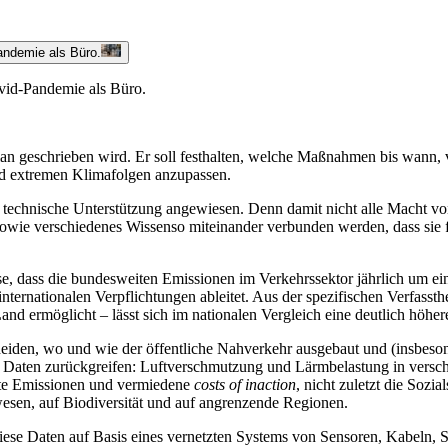
id-Pandemie als Büro.
maplan geschrieben wird. Er soll festhalten, welche Maßnahmen bis wa
nd extremen Klimafolgen anzupassen.
uf technische Unterstützung angewiesen. Denn damit nicht alle Macht 
sowie verschiedenes Wissen
so miteinander verbunden werden, dass sie f
ise, dass die bundesweiten Emissionen im Verkehrssektor jährlich um e
internationalen Verpflichtungen ableitet. Aus der spezifischen Verfass
Land ermöglicht – lässt sich im nationalen Vergleich eine deutlich höh
eiden, wo und wie der öffentliche Nahverkehr ausgebaut und (insbesond
r Daten zurückgreifen: Luftverschmutzung und Lärmbelastung in verschie
arte Emissionen und vermiedene
costs of inaction
, nicht zuletzt die Sozi
sen, auf Biodiversität und auf angrenzende Regionen.
se Daten auf Basis eines vernetzten Systems von Sensoren, Kabeln, Se