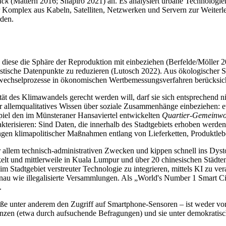
ack
(Mattern 2016; Shapiro 2021) an. Es analysiert urbane Technologie
er Komplex aus Kabeln, Satelliten, Netzwerken und Servern zur Weiter
rden.
s diese die Sphäre der Reproduktion mit einbeziehen (Berfelde/Möller 2
istische Datenpunkte zu reduzieren (Lutosch 2022). Aus ökologischer S
ffwechselprozesse in ökonomischen Wertbemessungsverfahren berücksich
t des Klimawandels gerecht werden will, darf sie sich entsprechend ni
r allem
qualitatives Wissen über soziale Zusammenhänge einbeziehen: e
piel den im Münsteraner Hansaviertel entwickelten
Quartier-Gemeinwo
risieren: Sind Daten, die innerhalb des Stadtgebiets erhoben werden, 
ngen klimapolitischer Maßnahmen entlang von Lieferketten, Produktle
r allem technisch-administrativen Zwecken und kippen schnell ins Dys
t und mittlerweile in Kuala Lumpur und über 20 chinesischen Städten 
m Stadtgebiet verstreuter Technologie zu integrieren, mittels KI zu ver
au wie illegalisierte Versammlungen. Als „World's Number 1 Smart City
.
ieße unter anderem den Zugriff auf Smartphone-Sensoren – ist weder v
nzen (etwa durch aufsuchende Befragungen) und sie unter demokratisch