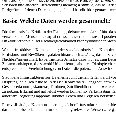
Um Ansatzpunkte zu skizzieren, bietet sich das Konzept des
urban st
Sensoren und anderen Aufzeichnungsgeräten;
Kontrolle
, das heißt d
Endgeräte, auf denen Daten zugänglich und handhabbar gemacht we
Basis: Welche Daten werden gesammelt?
Die feministische Kritik an der Planungsdebatte weist darauf hin, das
verschiedener Menschen adäquat erfassen lassen, ohne sie auf positiv
Unkalkulierbarkeit und Nichtvergleichbarkeit biophysikalischer Sto
Wenn die städtische Klimaplanung der sozial-ökologischen Komplexitä
Emissions- und Bevölkerungsdaten hinaus auch
anderes,
das heißt vo
Nachbar*innenschaft. Experimentelle Ansätze dazu gibt es, zum Beis
Zusammenhängen, die sowohl Urbanisierung als auch Ökologie charakte
entsprechenden Vereinfachung) von Daten, die potenzielle Auswirku
Stadtweite Infrastrukturen zur Datenerhebung dienen gegenwärtig vo
Ursprünglich durch Alibaba in dessen Konzernsitz Hangzhou entwickel
Gesichtserkennungskameras, Drohnen, Satellitenbildern und weiterer i
zu nutzen. Erkannt und aufgelöst werden können so Verkehrsstaus gen
autoritäre Regierungsapparate urbanes Leben und Regieren vorstellen
Eine vollständige Kommunalisierung solcher Infrastrukturen – das h
darum, erhobene Daten um für die Planung relevantes Wissen zu ergä