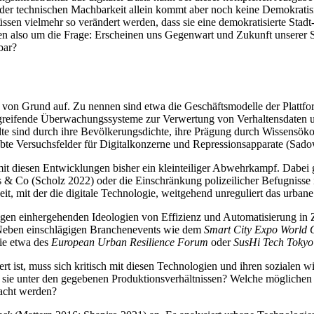
 der technischen Machbarkeit allein kommt aber noch keine Demokratisie
 müssen vielmehr so verändert werden, dass sie eine demokratisierte St
ren also um die Frage: Erscheinen uns Gegenwart und Zukunft unserer S
bar?
und von Grund auf. Zu nennen sind etwa die Geschäftsmodelle der Platt
greifende Überwachungssysteme zur Verwertung von Verhaltensdaten und
sind durch ihre Bevölkerungsdichte, ihre Prägung durch Wissensökonom
ebte Versuchsfelder für Digitalkonzerne und Repressionsapparate (Sad
 mit diesen Entwicklungen bisher ein kleinteiliger Abwehrkampf. Dabei 
& Co (Scholz 2022) oder die Einschränkung polizeilicher Befugnisse i
eit, mit der die digitale Technologie, weitgehend unreguliert das urb
gen einhergehenden Ideologien von Effizienz und Automatisierung in Z
). Neben einschlägigen Branchenevents wie dem
Smart City Expo World 
wie etwa des
European Urban Resilience Forum
oder
SusHi Tech Tokyo
iert ist, muss sich kritisch mit diesen Technologien und ihren sozialen
 sie unter den gegebenen Produktionsverhältnissen? Welche möglichen
macht werden?