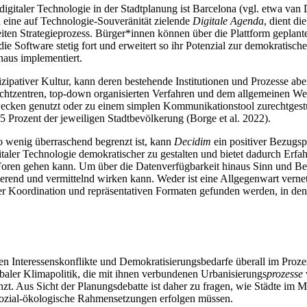
z digitaler Technologie in der Stadtplanung ist Barcelona (vgl. etwa van
n eine auf Technologie-Souveränität zielende
Digitale Agenda
, dient d
ten Strategieprozess. Bürger*innen können über die Plattform geplante
Software stetig fort und erweitert so ihr Potenzial zur demokratische
naus implementiert.
tizipativer Kultur, kann deren bestehende Institutionen und Prozesse abe
chtzentren, top-down organisierten Verfahren und dem allgemeinen Wec
cken genutzt oder zu einem simplen Kommunikationstool zurechtgestutz
5 Prozent der jeweiligen Stadtbevölkerung (Borge et al. 2022).
so wenig überraschend begrenzt ist, kann
Decidim
ein positiver Bezugspu
italer Technologie demokratischer zu gestalten und bietet dadurch Erf
e-Foren gehen kann. Um über die Datenverfügbarkeit hinaus Sinn und B
rend und vermittelnd wirken kann. Weder ist eine Allgegenwart vernetz
ler Koordination und repräsentativen Formaten gefunden werden, in den
ten Interessenskonflikte und Demokratisierungsbedarfe überall im Proz
baler Klimapolitik, die mit ihnen verbundenen Urbanisierungs
prozesse
enzt. Aus Sicht der Planungsdebatte ist daher zu fragen, wie Städte i
sozial-ökologische Rahmensetzungen erfolgen müssen.