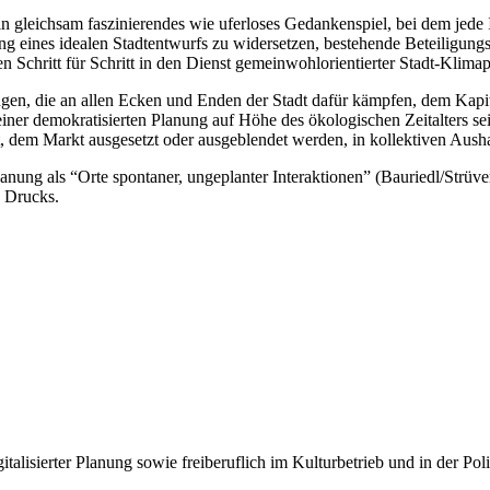
 ein gleichsam faszinierendes wie uferloses Gedankenspiel, bei dem jede 
hung eines idealen Stadtentwurfs zu widersetzen, bestehende Beteiligung
uren Schritt für Schritt in den Dienst gemeinwohlorientierter Stadt-Klim
ngen, die an allen Ecken und Enden der Stadt dafür kämpfen, dem Kapi
er demokratisierten Planung auf Höhe des ökologischen Zeitalters sein
rt, dem Markt ausgesetzt oder ausgeblendet werden, in kollektiven Aus
anung als “Orte spontaner, ungeplanter Interaktionen” (Bauriedl/Strüver,
n Drucks.
italisierter Planung sowie freiberuflich im Kulturbetrieb und in der Poli