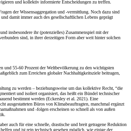
gieren und kollektiv informierte Entscheidungen zu treffen.
 Fragen der Wissensaggregation und -vermittlung. Noch dazu sind
und damit immer auch des gesellschaftlichen Lebens geprägt
 und insbesondere ihr (potenzielles) Zusammenspiel mit der
rbunden sind, in ihrer derzeitigen Form aber weit hinter solchen
onen und 55-60 Prozent der Weltbevölkerung zu den wichtigsten
blich zum Erreichen globaler Nachhaltigkeitsziele beitragen,
altung zu werden – beziehungsweise um das kollektive Recht, “die
ntiert und isoliert organisiert, das heißt ein Bündel technischer
auend bestimmt werden (Eckersley et al. 2021). Eine
Macht ausgestatteten Büros von Klimabeauftragten, manchmal ergänzt
limamaßnahmen und -folgen erscheinen so schnell als von außen
ik.
ber auch für eine schnelle, drastische und breit getragene Reduktion
helfen und ist rein technisch gesehen möglich, wie einige der