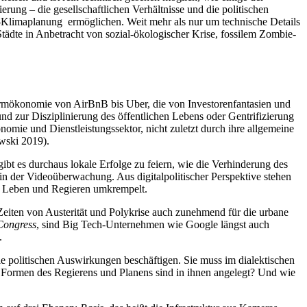
rung – die gesellschaftlichen Verhältnisse und die politischen
adt-Klimaplanung ermöglichen. Weit mehr als nur um technische Details
tädte in Anbetracht von sozial-ökologischer Krise, fossilem Zombie-
formökonomie von AirBnB bis Uber, die von Investorenfantasien und
 zur Disziplinierung des öffentlichen Lebens oder Gentrifizierung
ie und Dienstleistungssektor, nicht zuletzt durch ihre allgemeine
owski 2019).
gibt es durchaus lokale Erfolge zu feiern, wie die Verhinderung des
n der Videoüberwachung. Aus digitalpolitischer Perspektive stehen
ane Leben und Regieren umkrempelt.
eiten von Austerität und Polykrise auch zunehmend für die urbane
Congress
, sind Big Tech-Unternehmen wie Google längst auch
.
 wie politischen Auswirkungen beschäftigen. Sie muss im dialektischen
 Formen des Regierens und Planens sind in ihnen angelegt? Und wie