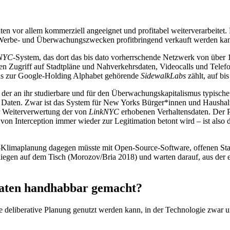
en vor allem kommerziell angeeignet und profitabel weiterverarbeitet
zu Werbe- und Überwachungszwecken profitbringend verkauft werden ka
NYC
-System, das dort das bis dato vorherrschende Netzwerk von über
en Zugriff auf Stadtpläne und Nahverkehrsdaten, Videocalls und Telef
 das zur Google-Holding Alphabet gehörende
SidewalkLabs
zählt, auf bi
em der an ihr studierbare und für den Überwachungskapitalismus typisch
n Daten. Zwar ist das System für New Yorks Bürger*innen und Haushalt
ur Weiterverwertung der von
LinkNYC
erhobenen Verhaltensdaten. Der Pr
 von Interception immer wieder zur Legitimation betont wird – ist als
t-Klimaplanung dagegen müsste mit Open-Source-Software, offenen St
liegen auf dem Tisch (Morozov/Bria 2018) und warten darauf, aus der 
 Daten handhabbar gemacht?
ne deliberative Planung genutzt werden kann, in der Technologie zwar un