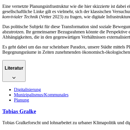
Eine vernetzte Planungsinfrastruktur wie die hier skizzierte ist dabei
gesellschaftliche Linke gilt es vielmehr, sich der klassischen Versuc
konvivialer Technik
(Vetter 2023) zu fragen, wie digitale Infrastrukt
Das politische Subjekt für diese Transformation sind soziale Bewegu
abzutrotzen. Ihr gemeinsamer Bezugsrahmen könnte die Perspektive ein
Abhängigkeiten, die in den gegenwärtigen Verhältnissen externalisie
Es geht dabei um das nur scheinbare Paradox, unsere Städte mittels Pl
Begegnungsräume in Zeiten zunehmenden ökonomisch-ökologische
Literatur
Digitalisierung
Munizipalismus/Kommunales
Planung
Tobias Gralke
Tobias Gralke
forscht und lohnarbeitet zu urbaner Klimapolitik und dig