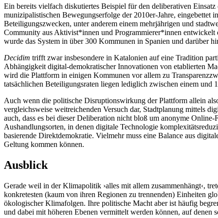
Ein bereits vielfach diskutiertes Beispiel für den deliberativen Einsat
munizipalistischen Bewegungserfolge der 2010er-Jahre, eingebettet i
Beteiligungszwecken, unter anderem einem mehrjährigen und stadtwei
Community aus Aktivist*innen und Programmierer*innen entwickelt die 
wurde das System in über 300 Kommunen in Spanien und darüber hi
Decidim
trifft zwar insbesondere in Katalonien auf eine Tradition par
Abhängigkeit digital-demokratischer Innovationen von etablierten Ma
wird die Plattform in einigen Kommunen vor allem zu Transparenzzwe
tatsächlichen Beteiligungsraten liegen lediglich zwischen einem und 1
Auch wenn die politische Disruptionswirkung der Plattform allein al
vergleichsweise weitreichenden Versuch dar, Stadtplanung mittels dig
auch, dass es bei dieser Deliberation nicht bloß um anonyme Onlin
Aushandlungsorten, in denen digitale Technologie komplexitätsreduzie
basierende Direktdemokratie. Vielmehr muss eine Balance aus digita
Geltung kommen können.
Ausblick
Gerade weil in der Klimapolitik ›alles mit allem zusammenhängt‹, tre
konkretesten (kaum von ihren Regionen zu trennenden) Einheiten glo
ökologischer Klimafolgen. Ihre politische Macht aber ist häufig begr
und dabei mit höheren Ebenen vermittelt werden können, auf denen 