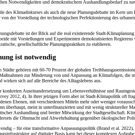
gischen Notwendigkeiten und demokratischem Aushandlungsbedarf zu navi
eile des Klimadiskurses als auch die neue Planungsdebatte im Kern um
on der Vorstellung der technologischen Perfektionierung des urbanen 
ngsdebatte ist der Blick auf die real existierende Stadt-Klimaplanung
eide mit Vorstellungen und Experimenten demokratisierten Regierens ve
atische, gesellschaftliche Planungspraktiken zu etablieren.
ung ist notwendig
denn Städte gehören mit 60-70 Prozent der globalen Treibhausgasemissi
ßnahmen zur Minderung von und Anpassung an Klimafolgen, die maßge
d wirken sich auf alle Bereiche des Alltagslebens aus.
iner konkreten Auseinandersetzung um Lebensverhältnisse und Raumgest
 2012, 4). In ihrer jetzigen Form aber ist Stadt-Klimapolitik oft fragme
denen Ebenen, mit verschiedenen Mitteln mehr oder weniger voraussch
n überhaupt, meist in unterfinanzierten und mit wenig struktureller 
ratischer Aushandlung und breiter Mitwirkung der Stadtgesellschaft. K
elerorts die Ohnmacht und Abwehrhaltung gegenüber ökologischer Polit
ndig – für eine transformative Anpassungspolitik (Brand et al. 2022), a
gsinfrastruktur auf digitaler Basis kann bei dieser komplexen Aufgabe 