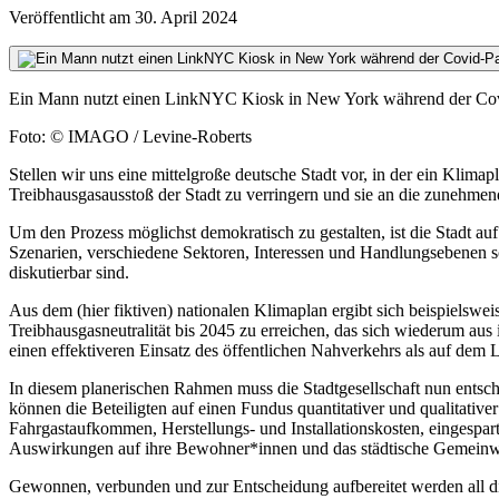
Veröffentlicht am
30. April 2024
Ein Mann nutzt einen LinkNYC Kiosk in New York während der Cov
Foto: © IMAGO / Levine-Roberts
Stellen wir uns eine mittelgroße deutsche Stadt vor, in der ein Kli
Treibhausgasausstoß der Stadt zu verringern und sie an die zunehme
Um den Prozess möglichst demokratisch zu gestalten, ist die Stadt a
Szenarien, verschiedene Sektoren, Interessen und Handlungsebenen 
diskutierbar sind.
Aus dem (hier fiktiven) nationalen Klimaplan ergibt sich beispielswe
Treibhausgasneutralität bis 2045 zu erreichen, das sich wiederum aus 
einen effektiveren Einsatz des öffentlichen Nahverkehrs als auf dem 
In diesem planerischen Rahmen muss die Stadtgesellschaft nun entsch
können die Beteiligten auf einen Fundus quantitativer und qualitative
Fahrgastaufkommen, Herstellungs- und Installationskosten, eingesp
Auswirkungen auf ihre Bewohner*innen und das städtische Gemeinwe
Gewonnen, verbunden und zur Entscheidung aufbereitet werden all die