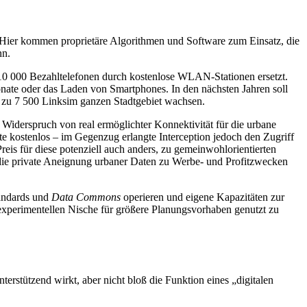
. Hier kommen proprietäre Algorithmen und Software zum Einsatz, die
nn.
 10 000 Bezahltelefonen durch kostenlose WLAN-Stationen ersetzt.
onate oder das Laden von Smartphones. In den nächsten Jahren soll
s zu 7 500 Links
im ganzen Stadtgebiet wachsen.
e Widerspruch von real ermöglichter Konnektivität für die urbane
e kostenlos – im Gegenzug erlangte Interception jedoch den Zugriff
eis für diese potenziell auch anders, zu gemeinwohlorientierten
o die private Aneignung urbaner Daten zu Werbe- und Profitzwecken
andards und
Data Commons
operieren und eigene Kapazitäten zur
experimentellen Nische für größere Planungsvorhaben genutzt zu
terstützend wirkt, aber nicht bloß die Funktion eines „digitalen