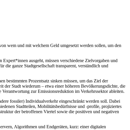
nn, von wem und mit welchem Geld umgesetzt werden sollen, um den
von Expert*innen ausgeht, müssen verschiedene Zielvorgaben und
ür die ganze Stadtgesellschaft transparent, verständlich und
inen bestimmten Prozentsatz sinken müssen, um das Ziel der
theit der Stadt wiederum – etwa einer höheren Bevölkerungsdichte, die
ere Verantwortung zur Emissionsreduktion im Verkehrssektor ableiten.
ere fossiler) Individualverkehr eingeschränkt werden soll. Dabei
denen Stadtteilen, Mobilitätsbedürfnisse und -profile, projiziertes
alstruktur der betroffenen Viertel sowie die positiven und negativen
rvern, Algorithmen und Endgeräten, kurz: einer digitalen