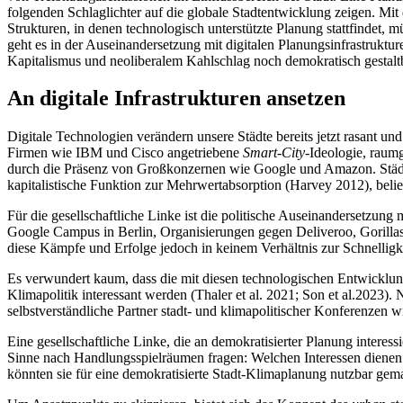
folgenden Schlaglichter auf die globale Stadtentwicklung zeigen. Mit
Strukturen, in denen technologisch unterstützte Planung stattfindet,
geht es in der Auseinandersetzung mit digitalen Planungsinfrastruktu
Kapitalismus und neoliberalem Kahlschlag noch demokratisch gestalt
An digitale Infrastrukturen ansetzen
Digitale Technologien verändern unsere Städte bereits jetzt rasant 
Firmen wie IBM und Cisco angetriebene
Smart-City
-Ideologie, raum
durch die Präsenz von Großkonzernen wie Google und Amazon. Städte 
kapitalistische Funktion zur Mehrwertabsorption (Harvey 2012), beli
Für die gesellschaftliche Linke ist die politische Auseinandersetzung
Google Campus in Berlin, Organisierungen gegen Deliveroo, Gorillas 
diese Kämpfe und Erfolge jedoch in keinem Verhältnis zur Schnelligk
Es verwundert kaum, dass die mit diesen technologischen Entwicklun
Klimapolitik interessant werden (Thaler et al. 2021; Son et al.2023
selbstverständliche Partner stadt- und klimapolitischer Konferenzen 
Eine gesellschaftliche Linke, die an demokratisierter Planung interess
Sinne nach Handlungsspielräumen fragen: Welchen Interessen dienen
könnten sie für eine demokratisierte Stadt-Klimaplanung nutzbar ge