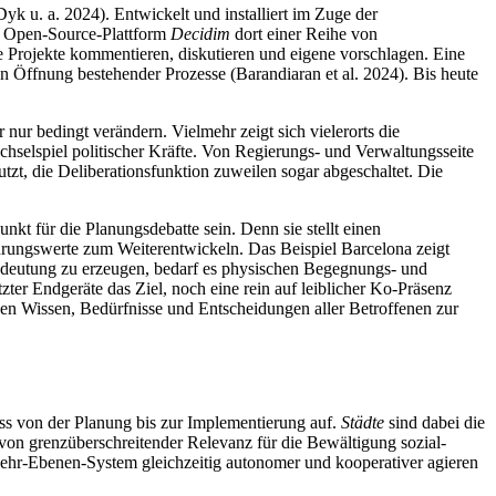
 Dyk u. a. 2024). Entwickelt und installiert im Zuge der
ie Open-Source-Plattform
Decidim
dort einer Reihe von
 Projekte kommentieren, diskutieren und eigene vorschlagen. Eine
n Öffnung bestehender Prozesse (Barandiaran et al. 2024). Bis heute
r nur bedingt verändern. Vielmehr zeigt sich vielerorts die
hselspiel politischer Kräfte. Von Regierungs- und Verwaltungsseite
t, die Deliberationsfunktion zuweilen sogar abgeschaltet. Die
nkt für die Planungsdebatte sein. Denn sie stellt einen
ahrungswerte zum Weiterentwickeln. Das Beispiel Barcelona zeigt
edeutung zu erzeugen, bedarf es physischen Begegnungs- und
ter Endgeräte das Ziel, noch eine rein auf leiblicher Ko-Präsenz
en Wissen, Bedürfnisse und Entscheidungen aller Betroffenen zur
ess von der Planung bis zur Implementierung auf.
Städte
sind dabei die
von grenzüberschreitender Relevanz für die Bewältigung sozial-
m Mehr-Ebenen-System gleichzeitig autonomer und kooperativer agieren