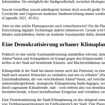
Infrastruktur. Sie ermöglicht der Stadtgesellschaft, zwischen ökolo
Soweit vorstellbar, soweit naheliegend, kreisen doch sowohl große T
Geschichte und Gegenwart moderner Stadtentwicklung immer wieder v
(Cugurullo 2021, 45-61).
Aber ist eine solche Planungsweise auch wünschenswert? Für die Planu
Entwicklung digitaler Technologie äußerst lohnenswert. Gerade weil b
Idealen zurückbleiben, bieten sie konkrete Ansatzpunkte dafür, demokr
Eine Demokratisierung urbaner Klimaplan
Politisch ist eine solche Auseinandersetzung unmittelbar relevant, 
Akteur*innen
und
Schauplätzen im Kampf gegen den Klimawandel. Ma
treffen in der Stadt auf bestehende Klassen- und Machtverhältnisse un
Klimapolitik in der Stadt hat darum immer auch das Potenzial, zu e
Stadt nach unseren Wünschen zu verändern und neu zu erfinden” (Harvey
Einzelmaßnahmen, die von verschiedenen Akteur*innen, auf verschie
sektorenübergreifende, strategische Klima
planung
findet dagegen, wen
durch sogenannte Klimabeiräte, statt – weit entfernt also von demok
hereinbrechende, schwer beeinflussbare Ereignisse und verstärken vi
Eine Demokratisierung der Stadt-Klimaplanung ist also dringend notwe
von Treibhausgasemissionen im Einflussbereich der Stadt. Eine Planun