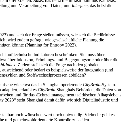
n auf drei Ebenen:
Basis
, das heißt die Infrastruktur aus Kameras,
leitung und Verarbeitung von Daten, und
Interface
, das heißt die
023) und sich der Frage stellen müssen, wie sich die Bedürfnisse
icht wird zudem gefragt, wie gesellschaftliche Planung die
tigen könnte (Planning for Entropy 2022).
cht auf technische Indikatoren beschränken. Sie muss über
twa über Inklusion, Erholungs- und Begegnungsorte oder über die
hl-Index
. Zudem stellt sich die Frage nach den globalen
ausreichend oder bedarf es beispielsweise der Integration (und
benszyklen und Stoffwechselprozessen abbilden?
topische wie etwa das in Shanghai operierende
CityBrain
-System.
adaptiert, erlaubt es
CityBrain
Shanghais Behörden, die Daten von
arbeiten und für das ›Echtzeitmanagement‹ städtischen Alltagslebens
 2023“ steht Shanghai damit dafür, wie sich Digitalindustrie und
orstellbar noch wünschenswert noch notwendig. Vielmehr geht es
e und gemeinwohlorientierte Kontrolle zu stellen.