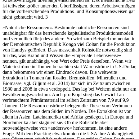
Arbeitsvermögen überhaupt entscheidend ist. Das menschliche Leid
ist teilweise größer unter den Überflüssigen, deren Arbeitsvermögen
für die vorherrschenden Produktions- und Konsumptionsweisen gar
nicht gebraucht wird.
3
»Natürliche Ressourcen«: Bestimmte natürliche Ressourcen sind
unabdingbar für das herrschende kapitalistische Produktionsmodell
und vermutlich für jedes andere. So wird zum Beispiel momentan in
der Demokratischen Republik Kongo viel Coltan für die Produktion
von Handys gefördert. Dass massenhaft Rohstoffe notwendig sind
für das, was Brand und Wissen die »imperiale Lebensweise«
nennen, gilt unabhängig von Wert oder Preis derselben. Wenn wir
Materieströme in Tonnen betrachten statt Warenströme in US-Dollar,
dann bekommen wir einen Eindruck davon. Die weltweite
Extraktion in Tonnen (an fossilen Brennstoffen, Mineralien und
Biomasse; vgl. Giljum et al. 2014) hat sich im Zeitraum zwischen
1980 und 2008 in etwa verdoppelt. Das lag bei Weitem nicht nur am
Bevölkerungswachstum. Auch pro Kopf stieg das Gewicht an
verbrauchtem Primärmaterial im selben Zeitraum von 7,9 auf 9,9
Tonnen. Die Ressourcenströme belegen die These vom Verbrauch
der Ressourcen aus dem Süden im Norden. Die Extraktion ist vor
allem in Asien, Lateinamerika und Afrika gestiegen, in Europa und
Nordamerika aber stagniert sie. Ob die Rohstoffe aber
notwendigerweise von »anderswo« herkommen, ist eine andere
Frage. Mit dem Fracking etwa konnten die USA ihre Abhängigkeit