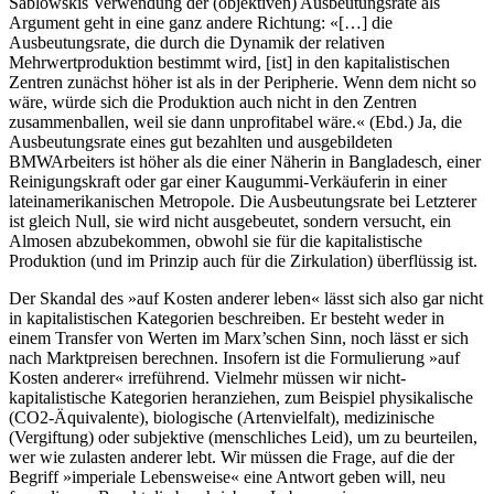
Sablowskis Verwendung der (objektiven) Ausbeutungsrate als
Argument geht in eine ganz andere Richtung: «[…] die
Ausbeutungsrate, die durch die Dynamik der relativen
Mehrwertproduktion bestimmt wird, [ist] in den kapitalistischen
Zentren zunächst höher ist als in der Peripherie. Wenn dem nicht so
wäre, würde sich die Produktion auch nicht in den Zentren
zusammenballen, weil sie dann unprofitabel wäre.« (Ebd.) Ja, die
Ausbeutungsrate eines gut bezahlten und ausgebildeten
BMWArbeiters ist höher als die einer Näherin in Bangladesch, einer
Reinigungskraft oder gar einer Kaugummi-Verkäuferin in einer
lateinamerikanischen Metropole. Die Ausbeutungsrate bei Letzterer
ist gleich Null, sie wird nicht ausgebeutet, sondern versucht, ein
Almosen abzubekommen, obwohl sie für die kapitalistische
Produktion (und im Prinzip auch für die Zirkulation) überflüssig ist.
Der Skandal des »auf Kosten anderer leben« lässt sich also gar nicht
in kapitalistischen Kategorien beschreiben. Er besteht weder in
einem Transfer von Werten im Marx’schen Sinn, noch lässt er sich
nach Marktpreisen berechnen. Insofern ist die Formulierung »auf
Kosten anderer« irreführend. Vielmehr müssen wir nicht-
kapitalistische Kategorien heranziehen, zum Beispiel physikalische
(CO2-Äquivalente), biologische (Artenvielfalt), medizinische
(Vergiftung) oder subjektive (menschliches Leid), um zu beurteilen,
wer wie zulasten anderer lebt. Wir müssen die Frage, auf die der
Begriff »imperiale Lebensweise« eine Antwort geben will, neu