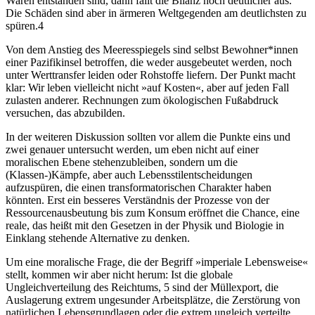
Waren entstanden sind, dann fällt die Bilanz noch deutlicher aus.
Die Schäden sind aber in ärmeren Weltgegenden am deutlichsten zu
spüren.
4
Von dem Anstieg des Meeresspiegels sind selbst Bewohner*innen
einer Pazifikinsel betroffen, die weder ausgebeutet werden, noch
unter Werttransfer leiden oder Rohstoffe liefern. Der Punkt macht
klar: Wir leben vielleicht nicht »auf Kosten«, aber auf jeden Fall
zulasten anderer. Rechnungen zum ökologischen Fußabdruck
versuchen, das abzubilden.
In der weiteren Diskussion sollten vor allem die Punkte eins und
zwei genauer untersucht werden, um eben nicht auf einer
moralischen Ebene stehenzubleiben, sondern um die
(Klassen-)Kämpfe, aber auch Lebensstilentscheidungen
aufzuspüren, die einen transformatorischen Charakter haben
könnten. Erst ein besseres Verständnis der Prozesse von der
Ressourcenausbeutung bis zum Konsum eröffnet die Chance, eine
reale, das heißt mit den Gesetzen in der Physik und Biologie in
Einklang stehende Alternative zu denken.
Um eine moralische Frage, die der Begriff »imperiale Lebensweise«
stellt, kommen wir aber nicht herum: Ist die globale
Ungleichverteilung des Reichtums,
5
sind der Müllexport, die
Auslagerung extrem ungesunder Arbeitsplätze, die Zerstörung von
natürlichen Lebensgrundlagen oder die extrem ungleich verteilte