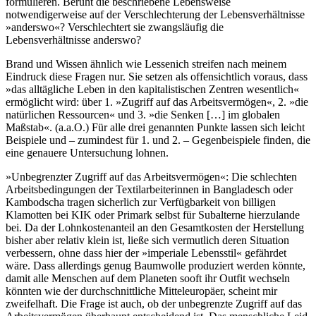
formulieren. Beruht die beschriebene Lebensweise
notwendigerweise auf der Verschlechterung der Lebensverhältnisse
»anderswo«? Verschlechtert sie zwangsläufig die
Lebensverhältnisse anderswo?
Brand und Wissen ähnlich wie Lessenich streifen nach meinem
Eindruck diese Fragen nur. Sie setzen als offensichtlich voraus, dass
»das alltägliche Leben in den kapitalistischen Zentren wesentlich«
ermöglicht wird: über 1. »Zugriff auf das Arbeitsvermögen«, 2. »die
natürlichen Ressourcen« und 3. »die Senken […] im globalen
Maßstab«. (a.a.O.) Für alle drei genannten Punkte lassen sich leicht
Beispiele und – zumindest für 1. und 2. – Gegenbeispiele finden, die
eine genauere Untersuchung lohnen.
»Unbegrenzter Zugriff auf das Arbeitsvermögen«: Die schlechten
Arbeitsbedingungen der Textilarbeiterinnen in Bangladesch oder
Kambodscha tragen sicherlich zur Verfügbarkeit von billigen
Klamotten bei KIK oder Primark selbst für Subalterne hierzulande
bei. Da der Lohnkostenanteil an den Gesamtkosten der Herstellung
bisher aber relativ klein ist, ließe sich vermutlich deren Situation
verbessern, ohne dass hier der »imperiale Lebensstil« gefährdet
wäre. Dass allerdings genug Baumwolle produziert werden könnte,
damit alle Menschen auf dem Planeten sooft ihr Outfit wechseln
könnten wie der durchschnittliche Mitteleuropäer, scheint mir
zweifelhaft. Die Frage ist auch, ob der unbegrenzte Zugriff auf das