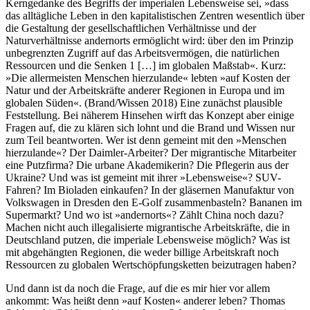
Kerngedanke des Begriffs der imperialen Lebensweise sei, »dass
das alltägliche Leben in den kapitalistischen Zentren wesentlich über
die Gestaltung der gesellschaftlichen Verhältnisse und der
Naturverhältnisse andernorts ermöglicht wird: über den im Prinzip
unbegrenzten Zugriff auf das Arbeitsvermögen, die natürlichen
Ressourcen und die Senken
1
[…] im globalen Maßstab«. Kurz:
»Die allermeisten Menschen hierzulande« lebten »auf Kosten der
Natur und der Arbeitskräfte anderer Regionen in Europa und im
globalen Süden«. (Brand/Wissen 2018) Eine zunächst plausible
Feststellung. Bei näherem Hinsehen wirft das Konzept aber einige
Fragen auf, die zu klären sich lohnt und die Brand und Wissen nur
zum Teil beantworten. Wer ist denn gemeint mit den »Menschen
hierzulande«? Der Daimler-Arbeiter? Der migrantische Mitarbeiter
eine Putzfirma? Die urbane Akademikerin? Die Pflegerin aus der
Ukraine? Und was ist gemeint mit ihrer »Lebensweise«? SUV-
Fahren? Im Bioladen einkaufen? In der gläsernen Manufaktur von
Volkswagen in Dresden den E-Golf zusammenbasteln? Bananen im
Supermarkt? Und wo ist »andernorts«? Zählt China noch dazu?
Machen nicht auch illegalisierte migrantische Arbeitskräfte, die in
Deutschland putzen, die imperiale Lebensweise möglich? Was ist
mit abgehängten Regionen, die weder billige Arbeitskraft noch
Ressourcen zu globalen Wertschöpfungsketten beizutragen haben?
Und dann ist da noch die Frage, auf die es mir hier vor allem
ankommt: Was heißt denn »auf Kosten« anderer leben? Thomas