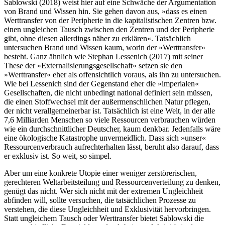
Sablowski (2018) weist hier auf eine Schwäche der Argumentation
von Brand und Wissen hin. Sie gehen davon aus, »dass es einen
Werttransfer von der Peripherie in die kapitalistischen Zentren bzw.
einen ungleichen Tausch zwischen den Zentren und der Peripherie
gibt, ohne diesen allerdings näher zu erklären«. Tatsächlich
untersuchen Brand und Wissen kaum, worin der »Werttransfer«
besteht. Ganz ähnlich wie Stephan Lessenich (2017) mit seiner
These der »Externalisierungsgesellschaft« setzen sie den
»Werttransfer« eher als offensichtlich voraus, als ihn zu untersuchen.
Wie bei Lessenich sind der Gegenstand eher die »imperialen«
Gesellschaften, die nicht unbedingt national definiert sein müssen,
die einen Stoffwechsel mit der außermenschlichen Natur pflegen,
der nicht verallgemeinerbar ist. Tatsächlich ist eine Welt, in der alle
7,6 Milliarden Menschen so viele Ressourcen verbrauchen würden
wie ein durchschnittlicher Deutscher, kaum denkbar. Jedenfalls wäre
eine ökologische Katastrophe unvermeidlich. Dass sich »unser«
Ressourcenverbrauch aufrechterhalten lässt, beruht also darauf, dass
er exklusiv ist. So weit, so simpel.
Aber um eine konkrete Utopie einer weniger zerstörerischen,
gerechteren Weltarbeitsteilung und Ressourcenverteilung zu denken,
genügt das nicht. Wer sich nicht mit der extremen Ungleichheit
abfinden will, sollte versuchen, die tatsächlichen Prozesse zu
verstehen, die diese Ungleichheit und Exklusivität hervorbringen.
Statt ungleichem Tausch oder Werttransfer bietet Sablowski die