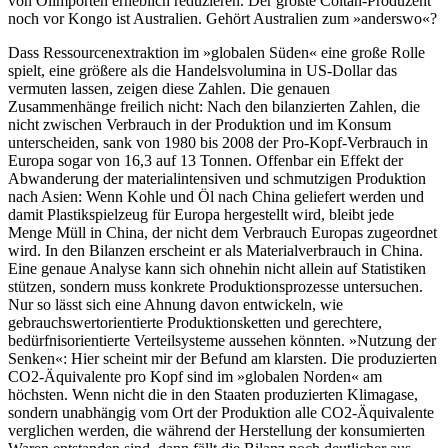
von Ölimporten erheblich reduzieren. Der größte Coltan-Produzent
noch vor Kongo ist Australien. Gehört Australien zum »anderswo«?
Dass Ressourcenextraktion im »globalen Süden« eine große Rolle
spielt, eine größere als die Handelsvolumina in US-Dollar das
vermuten lassen, zeigen diese Zahlen. Die genauen
Zusammenhänge freilich nicht: Nach den bilanzierten Zahlen, die
nicht zwischen Verbrauch in der Produktion und im Konsum
unterscheiden, sank von 1980 bis 2008 der Pro-Kopf-Verbrauch in
Europa sogar von 16,3 auf 13 Tonnen. Offenbar ein Effekt der
Abwanderung der materialintensiven und schmutzigen Produktion
nach Asien: Wenn Kohle und Öl nach China geliefert werden und
damit Plastikspielzeug für Europa hergestellt wird, bleibt jede
Menge Müll in China, der nicht dem Verbrauch Europas zugeordnet
wird. In den Bilanzen erscheint er als Materialverbrauch in China.
Eine genaue Analyse kann sich ohnehin nicht allein auf Statistiken
stützen, sondern muss konkrete Produktionsprozesse untersuchen.
Nur so lässt sich eine Ahnung davon entwickeln, wie
gebrauchswertorientierte Produktionsketten und gerechtere,
bedürfnisorientierte Verteilsysteme aussehen könnten. »Nutzung der
Senken«: Hier scheint mir der Befund am klarsten. Die produzierten
CO2-Äquivalente pro Kopf sind im »globalen Norden« am
höchsten. Wenn nicht die in den Staaten produzierten Klimagase,
sondern unabhängig vom Ort der Produktion alle CO2-Äquivalente
verglichen werden, die während der Herstellung der konsumierten