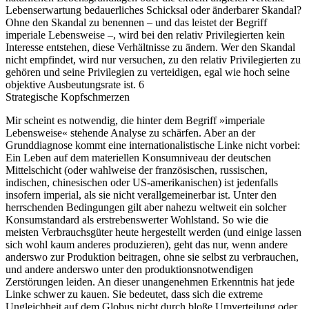
Lebenserwartung bedauerliches Schicksal oder änderbarer Skandal?
Ohne den Skandal zu benennen – und das leistet der Begriff
imperiale Lebensweise –, wird bei den relativ Privilegierten kein
Interesse entstehen, diese Verhältnisse zu ändern. Wer den Skandal
nicht empfindet, wird nur versuchen, zu den relativ Privilegierten zu
gehören und seine Privilegien zu verteidigen, egal wie hoch seine
objektive Ausbeutungsrate ist.
6
Strategische Kopfschmerzen
Mir scheint es notwendig, die hinter dem Begriff »imperiale
Lebensweise« stehende Analyse zu schärfen. Aber an der
Grunddiagnose kommt eine internationalistische Linke nicht vorbei:
Ein Leben auf dem materiellen Konsumniveau der deutschen
Mittelschicht (oder wahlweise der französischen, russischen,
indischen, chinesischen oder US-amerikanischen) ist jedenfalls
insofern imperial, als sie nicht verallgemeinerbar ist. Unter den
herrschenden Bedingungen gilt aber nahezu weltweit ein solcher
Konsumstandard als erstrebenswerter Wohlstand. So wie die
meisten Verbrauchsgüter heute hergestellt werden (und einige lassen
sich wohl kaum anderes produzieren), geht das nur, wenn andere
anderswo zur Produktion beitragen, ohne sie selbst zu verbrauchen,
und andere anderswo unter den produktionsnotwendigen
Zerstörungen leiden. An dieser unangenehmen Erkenntnis hat jede
Linke schwer zu kauen. Sie bedeutet, dass sich die extreme
Ungleichheit auf dem Globus nicht durch bloße Umverteilung oder