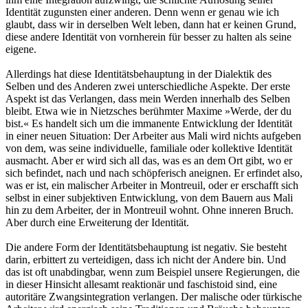
Identität zugunsten einer anderen. Denn wenn er genau wie ich
glaubt, dass wir in derselben Welt leben, dann hat er keinen Grund,
diese andere Identität von vornherein für besser zu halten als seine
eigene.
Allerdings hat diese Identitätsbehauptung in der Dialektik des
Selben und des Anderen zwei unterschiedliche Aspekte. Der erste
Aspekt ist das Verlangen, dass mein Werden innerhalb des Selben
bleibt. Etwa wie in Nietzsches berühmter Maxime »Werde, der du
bist.« Es handelt sich um die immanente Entwicklung der Identität
in einer neuen Situation: Der Arbeiter aus Mali wird nichts aufgeben
von dem, was seine individuelle, familiale oder kollektive Identität
ausmacht. Aber er wird sich all das, was es an dem Ort gibt, wo er
sich befindet, nach und nach schöpferisch aneignen. Er erfindet also,
was er ist, ein malischer Arbeiter in Montreuil, oder er erschafft sich
selbst in einer subjektiven Entwicklung, von dem Bauern aus Mali
hin zu dem Arbeiter, der in Montreuil wohnt. Ohne inneren Bruch.
Aber durch eine Erweiterung der Identität.
Die andere Form der Identitätsbehauptung ist negativ. Sie besteht
darin, erbittert zu verteidigen, dass ich nicht der Andere bin. Und
das ist oft unabdingbar, wenn zum Beispiel unsere Regierungen, die
in dieser Hinsicht allesamt reaktionär und faschistoid sind, eine
autoritäre Zwangsintegration verlangen. Der malische oder türkische