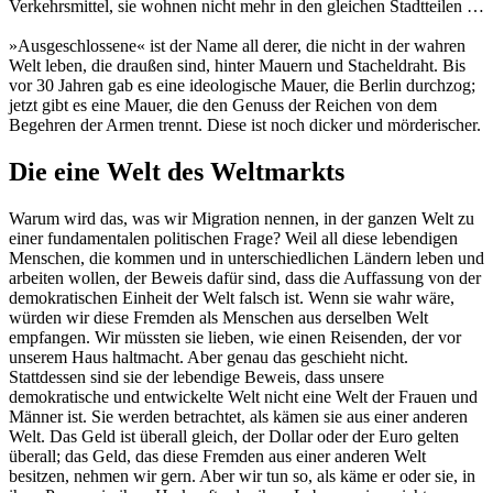
Verkehrsmittel, sie wohnen nicht mehr in den gleichen Stadtteilen …
»Ausgeschlossene« ist der Name all derer, die nicht in der wahren
Welt leben, die draußen sind, hinter Mauern und Stacheldraht. Bis
vor 30 Jahren gab es eine ideologische Mauer, die Berlin durchzog;
jetzt gibt es eine Mauer, die den Genuss der Reichen von dem
Begehren der Armen trennt. Diese ist noch dicker und mörderischer.
Die eine Welt des Weltmarkts
Warum wird das, was wir Migration nennen, in der ganzen Welt zu
einer fundamentalen politischen Frage? Weil all diese lebendigen
Menschen, die kommen und in unterschiedlichen Ländern leben und
arbeiten wollen, der Beweis dafür sind, dass die Auffassung von der
demokratischen Einheit der Welt falsch ist. Wenn sie wahr wäre,
würden wir diese Fremden als Menschen aus derselben Welt
empfangen. Wir müssten sie lieben, wie einen Reisenden, der vor
unserem Haus haltmacht. Aber genau das geschieht nicht.
Stattdessen sind sie der lebendige Beweis, dass unsere
demokratische und entwickelte Welt nicht eine Welt der Frauen und
Männer ist. Sie werden betrachtet, als kämen sie aus einer anderen
Welt. Das Geld ist überall gleich, der Dollar oder der Euro gelten
überall; das Geld, das diese Fremden aus einer anderen Welt
besitzen, nehmen wir gern. Aber wir tun so, als käme er oder sie, in