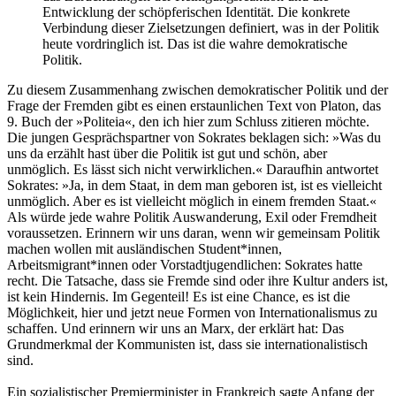
Entwicklung der schöpferischen Identität. Die konkrete
Verbindung dieser Zielsetzungen definiert, was in der Politik
heute vordringlich ist. Das ist die wahre demokratische
Politik.
Zu diesem Zusammenhang zwischen demokratischer Politik und der
Frage der Fremden gibt es einen erstaunlichen Text von Platon, das
9. Buch der »Politeia«, den ich hier zum Schluss zitieren möchte.
Die jungen Gesprächspartner von Sokrates beklagen sich: »Was du
uns da erzählt hast über die Politik ist gut und schön, aber
unmöglich. Es lässt sich nicht verwirklichen.« Daraufhin antwortet
Sokrates: »Ja, in dem Staat, in dem man geboren ist, ist es vielleicht
unmöglich. Aber es ist vielleicht möglich in einem fremden Staat.«
Als würde jede wahre Politik Auswanderung, Exil oder Fremdheit
voraussetzen. Erinnern wir uns daran, wenn wir gemeinsam Politik
machen wollen mit ausländischen Student*innen,
Arbeitsmigrant*innen oder Vorstadtjugendlichen: Sokrates hatte
recht. Die Tatsache, dass sie Fremde sind oder ihre Kultur anders ist,
ist kein Hindernis. Im Gegenteil! Es ist eine Chance, es ist die
Möglichkeit, hier und jetzt neue Formen von Internationalismus zu
schaffen. Und erinnern wir uns an Marx, der erklärt hat: Das
Grundmerkmal der Kommunisten ist, dass sie internationalistisch
sind.
Ein sozialistischer Premierminister in Frankreich sagte Anfang der