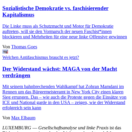
Sozialistische Demokratie vs. faschisierender
Kapitalismus
Die Linke muss als Schutzmacht und Motor für Demokratie
auftreten, will sie den Vormarsch der neuen Faschist*innen
blockieren und Mehrheiten für eine neue linke Offensive gewinnen
Von
Thomas Goes
Welchen Antifaschismus braucht es jetzt?
Der Widerstand wächst: MAGA von der Macht
verdrängen
Mit seinem bahnbrechenden Wahlkampf hat Zohran Mamdani im
Rennen um das Bürgermeisteramt in New York City einen klaren
Sieg errungen. Das – wie auch die Proteste gegen die Einsätze von
ICE und National garde in den USA – zeigen, wie der Widerstand
erfolgreich sein kann
Von
Max Elbaum
LUXEMBURG
—
Gesellschaftsanalyse und linke Praxis
ist das