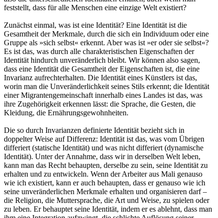
feststellt, dass für alle Menschen eine einzige Welt existiert?
Zunächst einmal, was ist eine Identität? Eine Identität ist die
Gesamtheit der Merkmale, durch die sich ein Individuum oder eine
Gruppe als »sich selbst« erkennt. Aber was ist »er oder sie selbst«?
Es ist das, was durch alle charakteristischen Eigenschaften der
Identität hindurch unveränderlich bleibt. Wir können also sagen,
dass eine Identität die Gesamtheit der Eigenschaften ist, die eine
Invarianz aufrechterhalten. Die Identität eines Künstlers ist das,
worin man die Unveränderlichkeit seines Stils erkennt; die Identität
einer Migrantengemeinschaft innerhalb eines Landes ist das, was
ihre Zugehörigkeit erkennen lässt: die Sprache, die Gesten, die
Kleidung, die Ernährungsgewohnheiten.
Die so durch Invarianzen definierte Identität bezieht sich in
doppelter Weise auf Differenz: Identität ist das, was vom Übrigen
differiert (statische Identität) und was nicht differiert (dynamische
Identität). Unter der Annahme, dass wir in derselben Welt leben,
kann man das Recht behaupten, derselbe zu sein, seine Identität zu
erhalten und zu entwickeln. Wenn der Arbeiter aus Mali genauso
wie ich existiert, kann er auch behaupten, dass er genauso wie ich
seine unveränderlichen Merkmale erhalten und organisieren darf –
die Religion, die Muttersprache, die Art und Weise, zu spielen oder
zu leben. Er behauptet seine Identität, indem er es ablehnt, dass man
ihm eine Integration aufzwingt, die schlichte Auflösung seiner