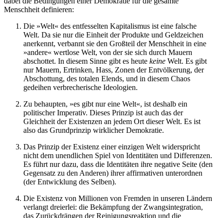
dabei die Bedingungen einer Demokratie für die gesamte
Menschheit definieren:
Die »Welt« des entfesselten Kapitalismus ist eine falsche
Welt. Da sie nur die Einheit der Produkte und Geldzeichen
anerkennt, verbannt sie den Großteil der Menschheit in eine
»andere« wertlose Welt, von der sie sich durch Mauern
abschottet. In diesem Sinne gibt es heute
keine
Welt. Es gibt
nur Mauern, Ertrinken, Hass, Zonen der Entvölkerung, der
Abschottung, des totalen Elends, und in diesem Chaos
gedeihen verbrecherische Ideologien.
Zu behaupten, »es gibt nur eine Welt«, ist deshalb ein
politischer Imperativ. Dieses Prinzip ist auch das der
Gleichheit der Existenzen an jedem Ort dieser Welt. Es ist
also das Grundprinzip wirklicher Demokratie.
Das Prinzip der Existenz einer einzigen Welt widerspricht
nicht dem unendlichen Spiel von Identitäten und Differenzen.
Es führt nur dazu, dass die Identitäten ihre negative Seite (den
Gegensatz zu den Anderen) ihrer affirmativen unterordnen
(der Entwicklung des Selben).
Die Existenz von Millionen von Fremden in unseren Ländern
verlangt dreierlei: die Bekämpfung der Zwangsintegration,
das ­Zurückdrängen der Reinigungsreaktion und die