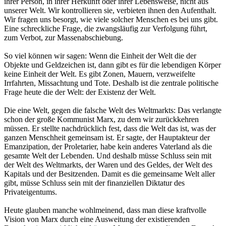
ihrer Person, in ihrer Herkunft oder ihrer Lebensweise, nicht aus
unserer Welt. Wir kontrollieren sie, verbieten ihnen den Aufenthalt.
Wir fragen uns besorgt, wie viele solcher Menschen es bei uns gibt.
Eine schreckliche Frage, die zwangsläufig zur Verfolgung führt,
zum Verbot, zur Massenabschiebung.
So viel können wir sagen: Wenn die Einheit der Welt die der
Objekte und Geldzeichen ist, dann gibt es für die lebendigen Körper
keine Einheit der Welt. Es gibt Zonen, Mauern, verzweifelte
Irrfahrten, Missachtung und Tote. Deshalb ist die zentrale politische
Frage heute die der Welt: der Existenz der Welt.
Die eine Welt, gegen die falsche Welt des Weltmarkts: Das verlangte
schon der große Kommunist Marx, zu dem wir zurückkehren
müssen. Er stellte nachdrücklich fest, dass die Welt das ist, was der
ganzen Menschheit gemeinsam ist. Er sagte, der Hauptakteur der
Emanzipation, der Proletarier, habe kein anderes Vaterland als die
gesamte Welt der Lebenden. Und deshalb müsse Schluss sein mit
der Welt des Weltmarkts, der Waren und des Geldes, der Welt des
Kapitals und der Besitzenden. Damit es die gemeinsame Welt aller
gibt, müsse Schluss sein mit der finanziellen Diktatur des
Privateigentums.
Heute glauben manche wohlmeinend, dass man diese kraftvolle
Vision von Marx durch eine Ausweitung der existierenden