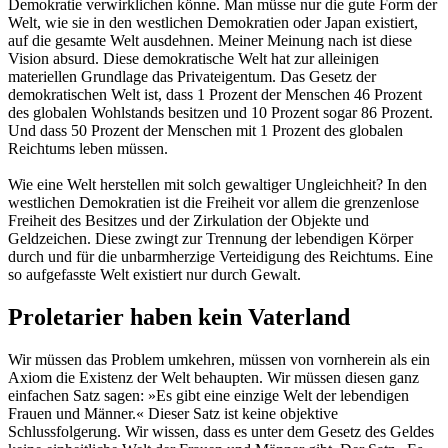
Demokratie verwirklichen könne. Man müsse nur die gute Form der
Welt, wie sie in den westlichen Demokratien oder Japan existiert,
auf die gesamte Welt ausdehnen. Meiner Meinung nach ist diese
Vision absurd. Diese demokratische Welt hat zur alleinigen
materiellen Grundlage das Privateigentum. Das Gesetz der
demokratischen Welt ist, dass 1 Prozent der Menschen 46 Prozent
des globalen Wohlstands besitzen und 10 Prozent sogar 86 Prozent.
Und dass 50 Prozent der Menschen mit 1 Prozent des globalen
Reichtums leben müssen.
Wie eine Welt herstellen mit solch gewaltiger Ungleichheit? In den
westlichen Demokratien ist die Freiheit vor allem die grenzenlose
Freiheit des Besitzes und der Zirkulation der Objekte und
Geldzeichen. Diese zwingt zur Trennung der lebendigen Körper
durch und für die unbarmherzige Verteidigung des Reichtums. Eine
so aufgefasste Welt existiert nur durch Gewalt.
Proletarier haben kein Vaterland
Wir müssen das Problem umkehren, müssen von vornherein als ein
Axiom die Existenz der Welt behaupten. Wir müssen diesen ganz
einfachen Satz sagen: »Es gibt eine einzige Welt der lebendigen
Frauen und Männer.« Dieser Satz ist keine objektive
Schlussfolgerung. Wir wissen, dass es unter dem Gesetz des Geldes