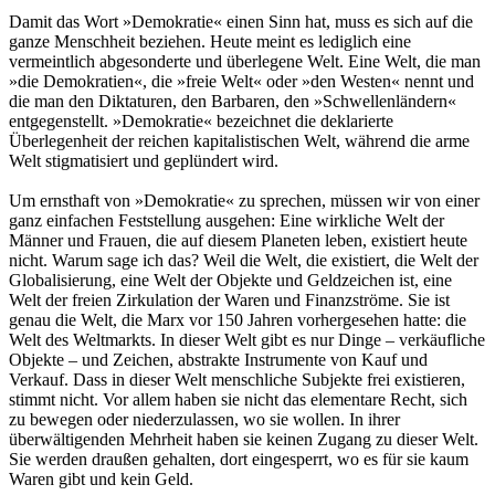
Damit das Wort »Demokratie« einen Sinn hat, muss es sich auf die
ganze Menschheit beziehen. Heute meint es lediglich eine
vermeintlich abgesonderte und überlegene Welt. Eine Welt, die man
»die Demokratien«, die »freie Welt« oder »den Westen« nennt und
die man den Diktaturen, den Barbaren, den »Schwellenländern«
entgegenstellt. »Demokratie« bezeichnet die deklarierte
Überlegenheit der reichen kapitalistischen Welt, während die arme
Welt stigmatisiert und geplündert wird.
Um ernsthaft von »Demokratie« zu sprechen, müssen wir von einer
ganz einfachen Feststellung ausgehen: Eine wirkliche Welt der
Männer und Frauen, die auf diesem Planeten leben, existiert heute
nicht. Warum sage ich das? Weil die Welt, die existiert, die Welt der
Globalisierung, eine Welt der Objekte und Geldzeichen ist, eine
Welt der freien Zirkulation der Waren und Finanzströme. Sie ist
genau die Welt, die Marx vor 150 Jahren vorhergesehen hatte: die
Welt des Weltmarkts. In dieser Welt gibt es nur Dinge – verkäufliche
Objekte – und Zeichen, abstrakte Instrumente von Kauf und
Verkauf. Dass in dieser Welt menschliche Subjekte frei existieren,
stimmt nicht. Vor allem haben sie nicht das elementare Recht, sich
zu bewegen oder niederzulassen, wo sie wollen. In ihrer
überwältigenden Mehrheit haben sie keinen Zugang zu dieser Welt.
Sie werden draußen gehalten, dort eingesperrt, wo es für sie kaum
Waren gibt und kein Geld.