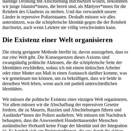
ständige Drohung mit Abschiebung durchsetzen wollen, bekommen
wir junge Islamist*innen, die bereit sind, als Märtyrer*innen für die
Reinheit des Glaubens zu sterben. Und das verwandelt unsere
Länder in repressive Polizeistaaten. Deshalb müssen wir alles
unterstützen, was die schöpferische Identität gegen die der Reinheit
durchsetzt, auch wenn Letztere nie völlig verschwinden kann.
Die Existenz einer Welt organisieren
Die einzig geeignete Methode hierfür ist, davon auszugehen, dass es
nur
eine
Welt gibt. Die Konsequenzen dieses Axioms sind
zwangsläufig politische Aktionen, die die schöpferische Seite der
Identitäten erschließen, sodass ich mit einem türkischen Arbeiter
oder einer Mutter aus Mali in einen Austausch darüber komme, was
wir gemeinsam tun können, um zu bekräftigen, dass wir beide in
derselben Welt leben, wenn auch mit partiell unterschiedlichen
Identitäten.
Wir müssen die politische Existenz einer einzigen Welt organisieren.
Vor allem müssen wir die Abschaffung der repressiven Gesetze
fordern, die zu Mauern, Razzien und Abschiebungen führen und
Ausländer*innen der Polizei ausliefern. Wir müssen mit Nachdruck
behaupten, dass die Anwesenheit Hunderttausender Menschen
ausländischer Herkunft keine Frage der Identität und der Integration
ist. Es handelt sich um Proletarier*innen, die uns durch ihr aktives