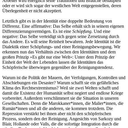
Arbeiter wird energisch seine Traditionen und Bräuche behaupten
oder er wird sich sogar der westlichen Welt entgegenstellen, deren
Überlegenheit er nicht akzeptiert.
Letztlich gibt es in der Identität eine doppelte Bedeutung von
Differenz. Eine affirmative: Das Selbe erhält sich in seinem eigenen
Differenzierungsvermögen. Es ist eine
Schöpfung.
Und eine
negative: Das Selbe verteidigt sich gegen seine Zersetzung durch
das Andere. Es will seine Reinheit bewahren. Jede Identität ist die
Dialektik einer Schöpfungs- und einer Reinigungsbewegung. Wir
erkennen nun das Verhältnis zwischen den Identitäten und dem
großen Prinzip »Es gibt nur eine Welt«: Unter dem Prinzip der
Einheit der Welt der Lebenden lassen die Identitäten das
Schöpferische überwiegen gegenüber der Reinigungstendenz.
Warum ist die Politik der Mauern, der Verfolgungen, Kontrollen und
Abschiebungen ein Desaster? Warum schafft sie ein gefährliches
Klima des Rechtsextremismus? Weil sie zwei Welten schafft und
damit die Existenz der Humanität selbst negiert und endlose Kriege
vorbereitet. Außerdem verschlimmert sie die Situation in unseren
Gesellschaften. Denn die Marokkaner*innen, die Malier*innen, die
Rumän*innen und all die anderen, sie kommen trotzdem. Die
Repression verstärkt bei ihnen aber nicht den schöpferischen
Prozess, sondern den der Reinigung. Angesichts von Sarkozy und
Blair, Hollande oder Valls, die die sofortige Integration durch die