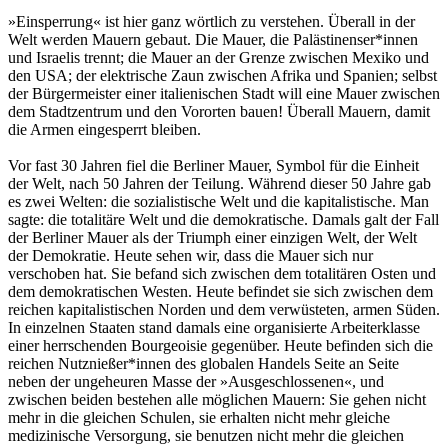
»Einsperrung« ist hier ganz wörtlich zu verstehen. Überall in der
Welt werden Mauern gebaut. Die Mauer, die Palästinenser*innen
und Israelis trennt; die Mauer an der Grenze zwischen Mexiko und
den USA; der elektrische Zaun zwischen Afrika und Spanien; selbst
der Bürgermeister einer italienischen Stadt will eine Mauer zwischen
dem Stadtzentrum und den Vororten bauen! Überall Mauern, damit
die Armen eingesperrt bleiben.
Vor fast 30 Jahren fiel die Berliner Mauer, Symbol für die Einheit
der Welt, nach 50 Jahren der Teilung. Während dieser 50 Jahre gab
es zwei Welten: die sozialistische Welt und die kapitalistische. Man
sagte: die totalitäre Welt und die demokratische. Damals galt der Fall
der Berliner Mauer als der Triumph einer einzigen Welt, der Welt
der Demokratie. Heute sehen wir, dass die Mauer sich nur
verschoben hat. Sie befand sich zwischen dem totalitären Osten und
dem demokratischen Westen. Heute befindet sie sich zwischen dem
reichen kapitalistischen Norden und dem verwüsteten, armen Süden.
In einzelnen Staaten stand damals eine organisierte Arbeiterklasse
einer herrschenden Bourgeoisie gegenüber. Heute befinden sich die
reichen Nutznießer*innen des globalen Handels Seite an Seite
neben der ungeheuren Masse der »Ausgeschlossenen«, und
zwischen beiden bestehen alle möglichen Mauern: Sie gehen nicht
mehr in die gleichen Schulen, sie erhalten nicht mehr gleiche
medizinische Versorgung, sie benutzen nicht mehr die gleichen