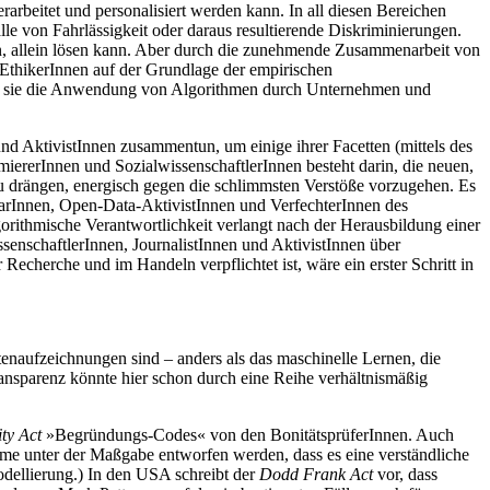
erarbeitet und personalisiert werden kann. In all diesen Bereichen
le von Fahrlässigkeit oder daraus resultierende Diskriminierungen.
den, allein lösen kann. Aber durch die zunehmende Zusammenarbeit von
-EthikerInnen auf der Grundlage der empirischen
enen sie die Anwendung von Algorithmen durch Unternehmen und
und AktivistInnen zusammentun, um einige ihrer Facetten (mittels des
iererInnen und SozialwissenschaftlerInnen besteht darin, die neuen,
 drängen, energisch gegen die schlimmsten Verstöße vorzugehen. Es
varInnen, Open-Data-AktivistInnen und VerfechterInnen des
orithmische Verantwortlichkeit verlangt nach der Herausbildung einer
enschaftlerInnen, JournalistInnen und AktivistInnen über
Recherche und im Handeln verpflichtet ist, wäre ein erster Schritt in
enaufzeichnungen sind – anders als das maschinelle Lernen, die
ansparenz könnte hier schon durch eine Reihe verhältnismäßig
ty Act
»Begründungs-Codes« von den BonitätsprüferInnen. Auch
eme unter der Maßgabe entworfen werden, dass es eine verständliche
odellierung.) In den USA schreibt der
Dodd Frank Act
vor, dass