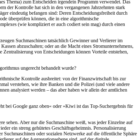
ttenes Thema) zum Entscheiden irgendein Programm verwendet. Das
orm der Kontrolle hat sich in den vergangenen Jahrzehnten stark
räger eindeutig befangen sind: Deren Entscheidungsfreiheit durch
ode überprüfen können, die in eine algorithmische
komplexes (wie kompliziert er auch codiert sein mag) durch einen
rzeugen Suchmaschinen tatsächlich Gewinner und Verlierer im
e Kassen abzuschalten; oder an die Macht eines Stromunternehmens,
 Zentralisierung von Entscheidungen können Vorteile entstehen,
lgorithmus ungerecht behandelt wurde?
ithmische Kontrolle ausbreitet: von der Finanzwirtschaft bis zur
nmal verstehen, wie ihre Banken und die Polizei (und viele andere
nnen analysiert werden – das aber haben wir allein der amtlichen
eht bei Google ganz oben« oder »Kiwi ist das Top-Suchergebnis für
re sehen. Aber nur die Suchmaschine weiß, was jeder Einzelne auf
ieder ein streng gehütetes Geschäftsgeheimnis. Personalisierung
her Suchmaschinen oder sozialen Netzwerke auf die öffentliche Sphäre
ierer auf der Aggregationsebene sind, auf der digitale