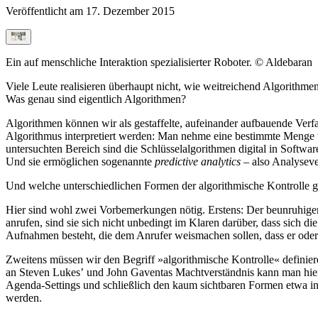
Veröffentlicht am
17. Dezember 2015
Ein auf menschliche Interaktion spezialisierter Roboter. © Aldebaran
Viele Leute realisieren überhaupt nicht, wie weitreichend Algorithmen
Was genau sind eigentlich Algorithmen?
Algorithmen können wir als gestaffelte, aufeinander aufbauende Ver
Algorithmus interpretiert werden: Man nehme eine bestimmte Menge vo
untersuchten Bereich sind die Schlüsselalgorithmen digital in Softw
Und sie ermöglichen sogenannte
predictive analytics
– also Analyseve
Und welche unterschiedlichen Formen der algorithmische Kontrolle gib
Hier sind wohl zwei Vorbemerkungen nötig. Erstens: Der beunruhigends
anrufen, sind sie sich nicht unbedingt im Klaren darüber, dass sich 
Aufnahmen besteht, die dem Anrufer weismachen sollen, dass er oder s
Zweitens müssen wir den Begriff »algorithmische Kontrolle« definier
an Steven Lukesʼ und John Gaventas Machtverständnis kann man hie
Agenda-Settings und schließlich den kaum sichtbaren Formen etwa in E
werden.