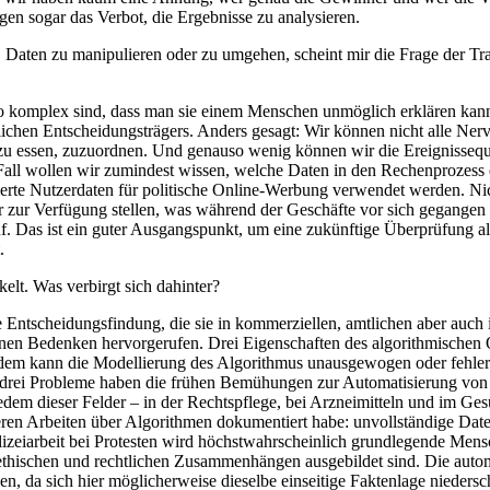
en sogar das Verbot, die Ergebnisse zu analysieren.
 Daten zu manipulieren oder zu umgehen, scheint mir die Frage der Tr
so komplex sind, dass man sie einem Menschen unmöglich erklären kann
hlichen Entscheidungsträgers. Anders gesagt: Wir können nicht alle Ne
u essen, zuzuordnen. Und genauso wenig können wir die Ereignisseque
 Fall wollen wir zumindest wissen, welche Daten in den Rechenprozess
ierte Nutzerdaten für politische Online-Werbung verwendet werden. Nic
zur Verfügung stellen, was während der Geschäfte vor sich gegangen is
. Das ist ein guter Ausgangspunkt, um eine zukünftige Überprüfung al
.
elt. Was verbirgt sich dahinter?
Entscheidungsfindung, die sie in kommerziellen, amtlichen aber auch
nnen Bedenken hervorgerufen. Drei Eigenschaften des algorithmische
m kann die Modellierung des Algorithmus unausgewogen oder fehlerhaft
 drei Probleme haben die frühen Bemühungen zur Automatisierung von D
dem dieser Felder – in der Rechtspflege, bei Arzneimitteln und im Ges
heren Arbeiten über Algorithmen dokumentiert habe: unvollständige Da
eiarbeit bei Protesten wird höchstwahrscheinlich grundlegende Mensche
n ethischen und rechtlichen Zusammenhängen ausgebildet sind. Die autom
 da sich hier möglicherweise dieselbe einseitige Faktenlage niedersch