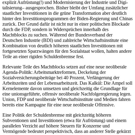
explizit Aufrüstung(!) und Modernisierung der Industrie und Digi­
talisierung– ausgesprochen. Bisher bleibt der Umfang zusätzlicher
staatlicher Investitionen in die grüne Transformation aber deutlich
hinter den Investitionsprogrammen der Biden-Regierung und Chinas
zurück. Der Grund dafür ist nicht nur in einer politischen Blockade
durch die FDP, sondern in Widersprüchen innerhalb des
Machtblocks zu suchen. Während der Bundesverband der
Deutschen Industrie (BDI) und zahlreiche Wirtschaftsinstitute eine
Kombination von deutlich höheren staatlichen Investitionen mit
fortgesetzten Sparzwängen für den Sozialstaat wollen, halten andere
Teile an einer rigiden Schuldenbremse fest.
Relevante Teile des Machtblocks setzen auf eine neue neoliberale
Agenda-Politik: Arbeitsmarktreformen, Deckelung der
Sozialversicherungsbeiträge bei 40 Prozent, Verlängerung der
Arbeitszeiten und der Lebensarbeitszeit. Das Kalkül: Die Ampel soll
Kernelemente davon umsetzen und gleichzeitig die Grundlage für
eine unionsgeführte, offensiv neoliberale Nachfolgeregierung legen.
Union, FDP und neoliberale Wirtschaftsinstitute und Medien fahren
bereits eine Kampagne für eine neue neoliberale Offensive.
Eine Politik der Schuldenbremse mit gleichzeitig höheren
Subventionen und Investitionen (etwa für Aufrüstung) und einem
parallelen Verzicht auf höhere Steuern für Konzerne und
Vermögende bedeutet perspektivisch, dass an anderer Stelle gekürzt