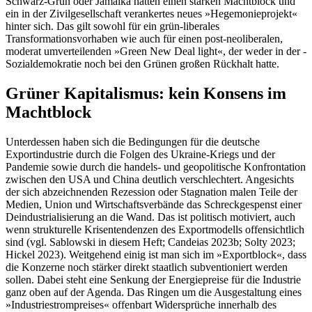
Schwarz-Grün oder Jamaika hatten einen starken Machtblock und
ein in der Zivilgesellschaft verankertes neues »Hegemonieprojekt«
hinter sich. Das gilt sowohl für ein grün-liberales
Transformationsvorhaben wie auch für einen post-neoliberalen,
moderat umverteilenden »Green New Deal light«, der weder in der ­
Sozialdemokratie noch bei den Grünen großen Rückhalt hatte.
Grüner Kapitalismus: kein Konsens im
Machtblock
Unterdessen haben sich die Bedingungen für die deutsche
Exportindustrie durch die Folgen des Ukraine-Kriegs und der
Pandemie sowie durch die handels- und geopolitische Konfrontation
zwischen den USA und China deutlich verschlechtert. Angesichts
der sich abzeichnenden Rezession oder Stagnation malen Teile der
Medien, Union und Wirtschaftsverbände das Schreckgespenst einer
Deindustrialisierung an die Wand. Das ist politisch motiviert, auch
wenn strukturelle Krisentendenzen des Exportmodells offensichtlich
sind (vgl. Sablowski in diesem Heft; Candeias 2023b; Solty 2023;
Hickel 2023). Weitgehend einig ist man sich im »Exportblock«, dass
die Konzerne noch stärker direkt staatlich subventioniert werden
sollen. Dabei steht eine Senkung der Energiepreise für die Industrie
ganz oben auf der Agenda. Das Ringen um die Ausgestaltung eines
»Indus­triestrompreises« offenbart Widersprüche innerhalb des