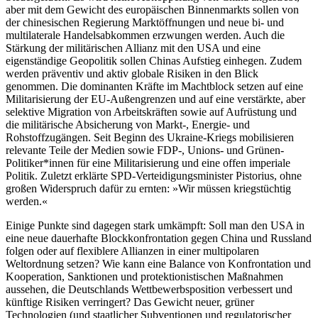
aber mit dem Gewicht des europäischen Binnenmarkts sollen von
der chinesischen Regierung Marktöffnungen und neue bi- und
multilaterale Handelsabkommen erzwungen werden. Auch die
Stärkung der militärischen Allianz mit den USA und eine
eigenständige Geopolitik sollen Chinas Aufstieg einhegen. Zudem
werden präventiv und aktiv globale Risiken in den Blick
genommen. Die dominanten Kräfte im Machtblock setzen auf eine
Militarisierung der EU-Außengrenzen und auf eine verstärkte, aber
selektive Migration von Arbeitskräften sowie auf Aufrüstung und
die militärische Absicherung von Markt-, Energie- und
Rohstoffzugängen. Seit Beginn des Ukraine-Kriegs mobilisieren
relevante Teile der Medien sowie FDP-, Unions- und Grünen-
Politiker*innen für eine Militarisierung und eine offen imperiale
Politik. Zuletzt erklärte SPD-Verteidigungsminister Pistorius, ohne
großen Widerspruch dafür zu ernten: »Wir müssen kriegstüchtig
werden.«
Einige Punkte sind dagegen stark umkämpft: Soll man den USA in
eine neue dauerhafte Blockkonfrontation gegen China und Russland
folgen oder auf flexiblere Allianzen in einer multipolaren
Weltordnung setzen? Wie kann eine Balance von Konfrontation und
Kooperation, Sanktionen und protektionistischen Maßnahmen
aussehen, die Deutschlands Wettbewerbsposition verbessert und
künftige Risiken verringert? Das Gewicht neuer, grüner
Technologien (und staatlicher Subventionen und regulatorischer