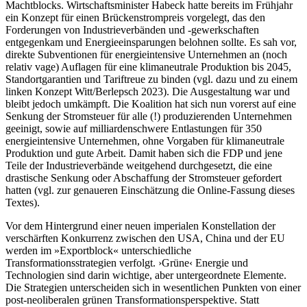
Machtblocks. Wirtschaftsminister Habeck hatte bereits im Frühjahr
ein Konzept für einen Brückenstrompreis vorgelegt, das den
Forderungen von Industrieverbänden und -gewerkschaften
entgegenkam und Energieeinsparungen belohnen sollte. Es sah vor,
direkte Subventionen für energieintensive Unternehmen an (noch
relativ vage) Auflagen für eine klimaneutrale Produktion bis 2045,
Standortgarantien und Tariftreue zu binden (vgl. dazu und zu einem
linken Konzept Witt/Berlepsch 2023). Die Ausgestaltung war und
bleibt jedoch umkämpft. Die Koalition hat sich nun vorerst auf eine
Senkung der Stromsteuer für alle (!) produzierenden Unternehmen
geeinigt, sowie auf milliardenschwere Entlastungen für 350
energieintensive Unternehmen, ohne Vorgaben für klimaneutrale
Produktion und gute Arbeit. Damit haben sich die FDP und jene
Teile der Industrieverbände weitgehend durchgesetzt, die eine
drastische Senkung oder Abschaffung der Stromsteuer gefordert
hatten (vgl. zur genaueren Einschätzung die Online-Fassung dieses
Textes).
Vor dem Hintergrund einer neuen imperialen Konstellation der
verschärften Konkurrenz zwischen den USA, China und der EU
werden im »Exportblock« unterschiedliche
Transformationsstrategien verfolgt. ›Grüne‹ Energie und
Technologien sind darin wichtige, aber untergeordnete Elemente.
Die Strategien unterscheiden sich in wesentlichen Punkten von einer
post-neoliberalen grünen Transformationsperspektive. Statt