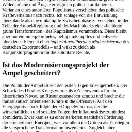
Widersprüche und Ängste erfolgreich politisch artikulieren.
Varianten eines autoritären Populismus verschieben das politische
Kräfteverhältnis nach rechts. Ich schlage vor, die Entwicklung
hierzulande als eine umkämpfte Zwischenphase zu verstehen, in der
Teile der Ampel-Regierung und des Machtblocks eine »halbierte
grüne Transformation« des Kapitalismus vorantreiben. Diese bleibt
aber nur ein untergeordnetes, heftig umkämpftes und teilweise
blockiertes Element einer
imperial-neoliberalen Modernisierung
des
deutschen Exportmodells – und wirkt zugleich als
Konjunkturprogramm für die autoritäre Rechte.
Ist das Modernisierungsprojekt der
Ampel gescheitert?
Die Politik der Ampel ist seit den ersten Tagen krisengetrieben: Der
Schock des Ukraine-Kriegs wurde als »Zeitenwende« für ein
historisches Niveau an Rüstungsausgaben genutzt und brachte die
transatlantisch orientierten Kräfte in die Offensive. Auf den
Energiepreisschock folgte der »Doppelwumms«, der die
wirtschaftlichen und sozialen Folgen der Inflationskrise zumindest
abmilderte. Zwar kam es zu einer stärkeren staatlichen Förderung
der erneuerbaren Energien, was vor allem die Grünen als Einstieg in
die versprochene Transformation inszenierten. Zugleich aber