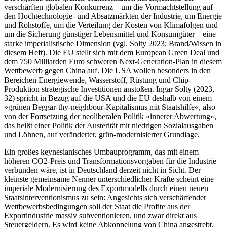
verschärften globalen Konkurrenz – um die Vormachtstellung auf
den Hochtechnologie- und Absatzmärkten der Industrie, um Energie
und Rohstoffe, um die Verteilung der Kosten von Klimafolgen und
um die Sicherung günstiger Lebensmittel und Konsumgüter – eine
starke imperialistische Dimension (vgl. Solty 2023; Brand/Wissen in
diesem Heft). Die EU stellt sich mit dem European Green Deal und
dem 750 Milliarden Euro schweren Next-Generation-Plan in diesem
Wettbewerb gegen China auf. Die USA wollen besonders in den
Bereichen Energiewende, Wasserstoff, Rüstung und Chip-
Produktion strategische Investitionen anstoßen. Ingar Solty (2023,
32) spricht in Bezug auf die USA und die EU deshalb von einem
»grünen Beggar-thy-neighbour-Kapitalismus mit Staatshilfe«, also
von der Fortsetzung der neoliberalen Politik »innerer Abwertung«,
das heißt einer Politik der Austerität mit niedrigen Sozialausgaben
und Löhnen, auf veränderter, grün-modernisierter Grundlage.
Ein großes keynesianisches Umbauprogramm, das mit einem
höheren CO
2
-Preis und Transformationsvorgaben für die Industrie
verbunden wäre, ist in Deutschland derzeit nicht in Sicht. Der
kleinste gemeinsame Nenner unterschiedlicher Kräfte scheint eine
imperiale Modernisierung des Exportmodells durch einen neuen
Staatsinterventionismus zu sein: Angesichts sich verschärfender
Wettbewerbsbedingungen soll der Staat die Profite aus der
Exportindustrie massiv subventionieren, und zwar direkt aus
Steuergeldern. Es wird keine Abkoppelung von China angestrebt,