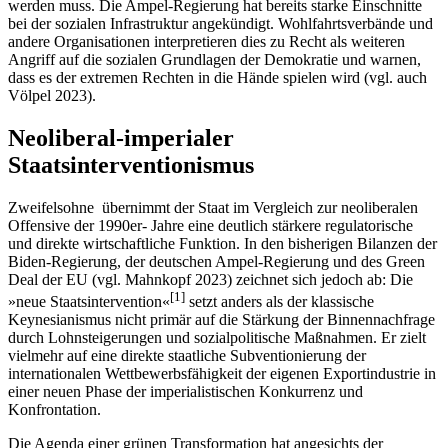
werden muss. Die Ampel-Regierung hat bereits starke Einschnitte
bei der sozialen Infrastruktur angekündigt. Wohlfahrtsverbände und
andere Organisationen interpretieren dies zu Recht als weiteren
Angriff auf die sozialen Grundlagen der Demokratie und warnen,
dass es der extremen Rechten in die Hände spielen wird (vgl. auch
Völpel 2023).
Neoliberal-imperialer
Staatsinterventionismus
Zweifelsohne übernimmt der Staat im Vergleich zur neoliberalen
Offensive der 1990er- Jahre eine deutlich stärkere regulatorische
und direkte wirtschaftliche Funktion. In den bisherigen Bilanzen der
Biden-Regierung, der deutschen Ampel-Regierung und des Green
Deal der EU (vgl. Mahnkopf 2023) zeichnet sich jedoch ab: Die
[
1
]
»neue Staatsintervention«
setzt anders als der klassische
Keynesianismus nicht primär auf die Stärkung der Binnennachfrage
durch Lohnsteigerungen und sozialpolitische Maßnahmen. Er zielt
vielmehr auf eine direkte staatliche Subventionierung der
internationalen Wettbewerbsfähigkeit der eigenen Exportindustrie in
einer neuen Phase der imperialistischen Konkurrenz und
Konfrontation.
Die Agenda einer grünen Transformation hat angesichts der