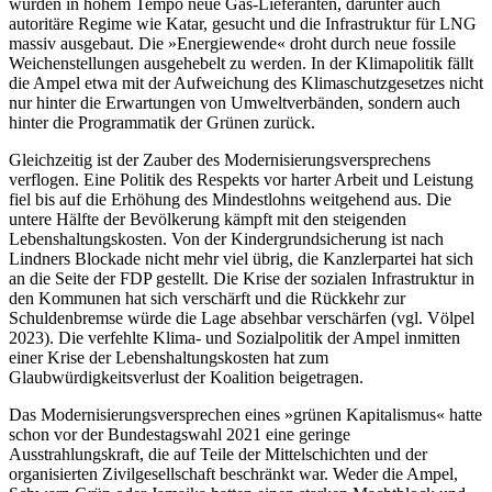
wurden in hohem Tempo neue Gas-Lieferanten, darunter auch
autoritäre Regime wie Katar, gesucht und die Infrastruktur für LNG
massiv ausgebaut. Die »Energiewende« droht durch neue fossile
Weichenstellungen ausgehebelt zu werden. In der Klimapolitik fällt
die Ampel etwa mit der Aufweichung des Klimaschutzgesetzes nicht
nur hinter die Erwartungen von Umweltverbänden, sondern auch
hinter die Programmatik der Grünen zurück.
Gleichzeitig ist der Zauber des Modernisierungsversprechens
verflogen. Eine Politik des Respekts vor harter Arbeit und Leistung
fiel bis auf die Erhöhung des Mindestlohns weitgehend aus. Die
untere Hälfte der Bevölkerung kämpft mit den steigenden
Lebenshaltungskosten. Von der Kindergrundsicherung ist nach
Lindners Blockade nicht mehr viel übrig, die Kanzlerpartei hat sich
an die Seite der FDP gestellt. Die Krise der sozialen Infrastruktur in
den Kommunen hat sich verschärft und die Rückkehr zur
Schuldenbremse würde die Lage absehbar verschärfen (vgl. Völpel
2023). Die verfehlte Klima- und Sozialpolitik der Ampel inmitten
einer Krise der Lebenshaltungskosten hat zum
Glaubwürdigkeitsverlust der Koalition beigetragen.
Das Modernisierungsversprechen eines »grünen Kapitalismus« hatte
schon vor der Bundestagswahl 2021 eine geringe
Ausstrahlungskraft, die auf Teile der Mittelschichten und der
organisierten Zivilgesellschaft beschränkt war. Weder die Ampel,