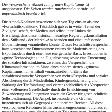
D
er versprochene Wandel zum grünen Kapitalismus ist
ausgebremst. Die Krisen werden zunehmend autoritär und
imperialistisch beantwortet.
Die Ampel-Koalition inszenierte sich von Tag eins an als eine
»Fortschrittskoalition«. Tatsächlich gab es in weiten Teilen der
Zivilgesellschaft, der Medien und selbst unter Linken die
Erwartung, dass diese historisch neuartige Regierungskonstellation
den »Stillstand« der Merkel-Ära beenden und eine umfassende
Modernisierung vorantreiben könnte. Dieses Fortschrittsversprechen
hatte verschiedene Dimensionen: erstens die Modernisierung des
Exportmodells durch eine neue energetische Basis, Investitionen in
»grüne Technologien« und Digitalisierung sowie eine Erneuerung
der sozialen Infrastrukturen; zweitens das Versprechen, die
Klimatransformation im Sinne eines modernisierten »grünen«
Kapitalismus nun ernsthaft voranzutreiben; drittens das
sozialdemokratische Versprechen von mehr »Respekt« und sozialer
Absicherung durch Mindestlohn, Kindergrundsicherung und
Stärkung der Tarifbindung; und viertens schließlich das Versprechen
einer »offeneren Gesellschaft« durch die Erleichterung von
Zuwanderung und Integration sowie ein Gesetz für geschlechtliche
Selbstbestimmung. Die Ampel, insbesondere die Grünen,
inszenierten sich als Gegenpol zur autoritären Rechten. All diese
versprochenen Reformen hätten zusammengenommen durchaus ein
neues Hegemonieprojekt der »grünen Transformation« begründen