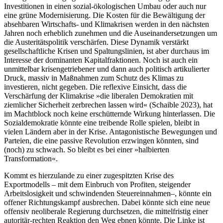
Investitionen in einen sozial-ökologischen Umbau oder auch nur
eine grüne Modernisierung. Die Kosten für die Bewältigung der
absehbaren Wirtschafts- und Klimakrisen werden in den nächsten
Jahren noch erheblich zunehmen und die Auseinandersetzungen um
die Austeritätspolitik verschärfen. Diese Dynamik verstärkt
gesellschaftliche Krisen und Spaltungslinien, ist aber durchaus im
Interesse der dominanten Kapitalfraktionen. Noch ist auch ein
unmittelbar krisengetriebener und dann auch politisch artikulierter
Druck, massiv in Maßnahmen zum Schutz des Klimas zu
investieren, nicht gegeben. Die reflexive Einsicht, dass die
Verschärfung der Klimakrise »die liberalen Demokratien mit
ziemlicher Sicherheit zerbrechen lassen wird« (Schaible 2023), hat
im Machtblock noch keine erschütternde Wirkung hinterlassen. Die
Sozialdemokratie könnte eine treibende Rolle spielen, bleibt in
vielen Ländern aber in der Krise. Antagonistische Bewegungen und
Parteien, die eine passive Revolution erzwingen könnten, sind
(noch) zu schwach. So bleibt es bei einer »halbierten
Transformation«.
Kommt es hierzulande zu einer zugespitzten Krise des
Exportmodells – mit dem Einbruch von Profiten, steigender
Arbeitslosigkeit und schwindenden Steuereinnahmen–, könnte ein
offener Richtungskampf ausbrechen. Dabei könnte sich eine neue
offensiv neoliberale Regierung durchsetzen, die mittelfristig einer
autoritär-rechten Reaktion den Weg ebnen könnte. Die Linke ist