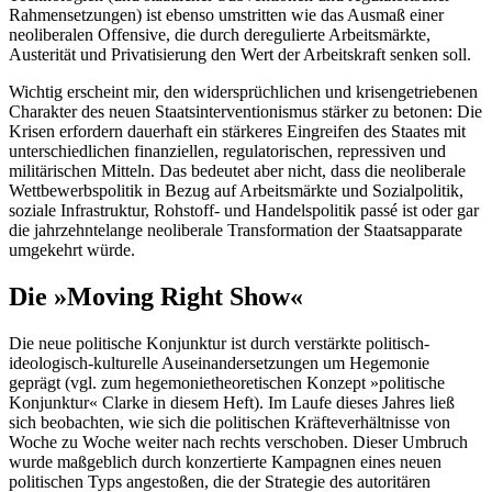
Rahmensetzungen) ist ebenso umstritten wie das Ausmaß einer
neoliberalen Offensive, die durch deregulierte Arbeitsmärkte,
Austerität und Privatisierung den Wert der Arbeitskraft senken soll.
Wichtig erscheint mir, den widersprüchlichen und krisengetriebenen
Charakter des neuen Staatsinterventionismus stärker zu betonen: Die
Krisen erfordern dauerhaft ein stärkeres Eingreifen des Staates mit
unterschiedlichen finanziellen, regulatorischen, repressiven und
militärischen Mitteln. Das bedeutet aber nicht, dass die neoliberale
Wettbewerbspolitik in Bezug auf Arbeitsmärkte und Sozialpolitik,
soziale Infrastruktur, Rohstoff- und Handelspolitik passé ist oder gar
die jahrzehntelange neoliberale Transformation der Staatsapparate
umgekehrt würde.
Die »Moving Right Show«
Die neue politische Konjunktur ist durch verstärkte politisch-
ideologisch-kulturelle Auseinandersetzungen um Hegemonie
geprägt (vgl. zum hegemonietheoretischen Konzept »politische
Konjunktur« Clarke in diesem Heft). Im Laufe dieses Jahres ließ
sich beobachten, wie sich die politischen Kräfteverhältnisse von
Woche zu Woche weiter nach rechts verschoben. Dieser Umbruch
wurde maßgeblich durch konzertierte Kampagnen eines neuen
politischen Typs angestoßen, die der Strategie des autoritären