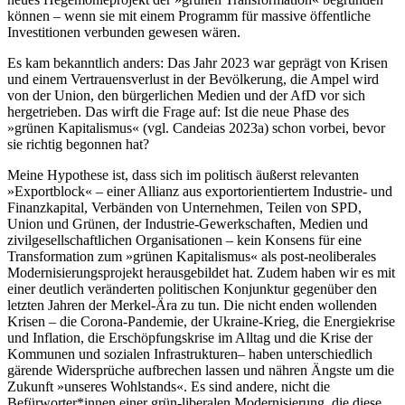
können – wenn sie mit einem Programm für massive öffentliche
Investitionen verbunden gewesen wären.
Es kam bekanntlich anders: Das Jahr 2023 war geprägt von Krisen
und einem Vertrauensverlust in der Bevölkerung, die Ampel wird
von der Union, den bürgerlichen Medien und der AfD vor sich
hergetrieben. Das wirft die Frage auf: Ist die neue Phase des
»grünen Kapitalismus« (vgl. Candeias 2023a) schon vorbei, bevor
sie richtig begonnen hat?
Meine Hypothese ist, dass sich im politisch äußerst relevanten
»Exportblock« – einer Allianz aus exportorientiertem Industrie- und
Finanzkapital, Verbänden von Unternehmen, Teilen von SPD,
Union und Grünen, der Industrie-Gewerkschaften, Medien und
zivilgesellschaftlichen Organisationen – kein Konsens für eine
Transformation zum »grünen Kapitalismus« als post-neoliberales
Modernisierungsprojekt herausgebildet hat. Zudem haben wir es mit
einer deutlich veränderten politischen Konjunktur gegenüber den
letzten Jahren der Merkel-Ära zu tun. Die nicht enden wollenden
Krisen – die Corona-Pandemie, der Ukraine-Krieg, die Energiekrise
und Inflation, die Erschöpfungskrise im Alltag und die Krise der
Kommunen und sozialen Infrastrukturen– haben unterschiedlich
gärende Widersprüche aufbrechen lassen und nähren Ängste um die
Zukunft »unseres Wohlstands«. Es sind andere, nicht die
Befürworter*innen einer grün-liberalen Modernisierung, die diese