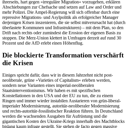
ihrerseits, hart gegen »irreguläre Migration« vorzugehen, erklären
Abschiebungen zur Chefsache und setzen auf Law and Order und
mehr Polizei. Die Ampel-Regierung will sich offenbar durch eine
repressive Migrations- und Asylpolitik als erfolgreicher Manager
derjenigen Krisen inszenieren, die sie selbst mitverursacht hat (durch
überlastete Kommunen und Infrastrukturen) – mit dem Plan, so den
Drift nach rechts oder zumindest die Erosion der eigenen Basis zu
stoppen. Die Merz-Union klettert in Umfragen derzeit auf rund 30
Prozent und die AfD erlebt einen Höhenflug.
Die blockierte Transformation verschärft
die Krisen
Einiges spricht dafür, dass wir in diesem Jahr­zehnt nicht post-
neoliberale, grüne »Varieties of Capitalism« erleben werden,
sondern neue Varianten eines imperial-neoliberalen
Staatsinterventionismus. Wir haben es mit spezifischen
Konstellationen in den USA und der EU zu tun, die zu einem
Ringen und immer wieder instabilen Austarieren von grün-liberal-
imperialer Modernisierung, autoritär-neoliberaler Modernisierung
und rechts-autoritär-fossilistischer Reaktion führen. In Deutschland
werden die wachsenden Ausgaben für Aufrüstung und die
gigantischen Kosten des Ukraine-Kriegs innerhalb des Machtblocks
bislang kaum infrage gestellt. Sie stehen de facto gegen massive