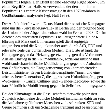
Populismus folgen. Der Effekt ist eine »Moving Right Show«, um
einen Begriff Stuart Halls zu verwenden, der den autoritären
Populismus als zentrale Krisenstrategie in den 1970er-Jahren in
Großbritannien analysierte (vgl. Hall 1979).
Der Auftakt hierfür war in Deutschland die rassistische Kampagne
rund um die ­»Silvester-Krawalle« in Berlin und der folgende Sieg
der Union bei der Abgeordnetenhauswahl im Februar 2023. Die im
Zeichen des autoritären Populismus neu ausgerichtete Unions-
führung mit Merz und Linnemann spielt die Hauptgeige,
angetrieben wird die Konjunktur aber auch durch AfD, FDP und
relevante Teile der bürgerlichen Medien. Die Liste ist lang: die
Kampagne gegen das Heizungsgesetz und gegen das Verbrenner-
Aus als Einstieg in die »Klimadiktatur«, sozial-rassistische und
wohlstandschauvinistische Mobilisierungen gegen die Aufnahme
von Geflüchteten, die Entgegensetzung von »hart arbeitenden
Leistungsträgern« gegen Bürgergeldempfänger*innen und eine
arbeitsscheue Generation Z, die aggressiven Kulturkämpfe gegen
»Wokeness«, »Cancel Culture« und »Gender-Ideologie« sowie die
trans*feindliche Mobilisierung gegen ein Selbstbestimmungsgesetz.
Bei der Klimafrage ist die Gesellschaft mittlerweile polarisiert.
Zugleich scheint eine deutliche Mehrheit inzwischen dafür zu sein,
die Aufnahme geflüchteter Menschen zu beschränken. SPD und
Grüne bemühen sich um Schadensbegrenzung und beanspruchen