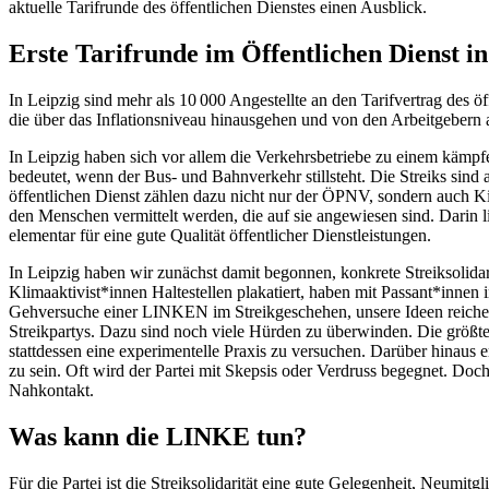
aktuelle Tarifrunde des öffentlichen Dienstes einen Ausblick.
Erste Tarifrunde im Öffentlichen Dienst in
In Leipzig sind mehr als 10 000 Angestellte an den Tarifvertrag des
die über das Inflationsniveau hinausgehen und von den Arbeitgebern
In Leipzig haben sich vor allem die Verkehrsbetriebe zu einem kämpf
bedeutet, wenn der Bus- und Bahnverkehr stillsteht. Die Streiks sind
öffentlichen Dienst zählen dazu nicht nur der ÖPNV, sondern auch K
den Menschen vermittelt werden, die auf sie angewiesen sind. Darin l
elementar für eine gute Qualität öffentlicher Dienstleistungen.
In Leipzig haben wir zunächst damit begonnen, konkrete Streiksolida
Klimaaktivist*innen Haltestellen plakatiert, haben mit Passant*innen
Gehversuche einer LINKEN im Streikgeschehen, unsere Ideen reichen 
Streikpartys. Dazu sind noch viele Hürden zu überwinden. Die größt
stattdessen eine experimentelle Praxis zu versuchen. Darüber hinaus
zu sein. Oft wird der Partei mit Skepsis oder Verdruss begegnet. Doc
Nahkontakt.
Was kann die LINKE tun?
Für die Partei ist die Streiksolidarität eine gute Gelegenheit, Neumitg