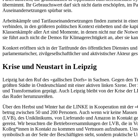
übernimmt. Ihr Gebrauchswert darf sich nicht darin erschöpfen, im P
Auseinandersetzungen spürbar sein.
Arbeitskämpfe und Tarifauseinandersetzungen finden zumeist in eine
verbinden, in den größeren politischen Kontext einbetten und die ka
Klassenkämpfe aller Art sind Momente, in denen nicht nur die Notwend
sie führt auch nicht die Demos für Klimagerechtigkeit an, aber sie ka
Konkret eröffnen sich in der Tarifrunde des öffentlichen Dienstes un
parlamentarischer, zivilgesellschaftlicher und aktivistischer Akteur ge
Krise und Neustart in Leipzig
Leipzig hat den Ruf des »gallischen Dorfs« in Sachsen. Gegen den Tr
größten Städte in Ostdeutschland mit einer aktiven linken Szene. De
und Transformation geprägt. Auch Leipzig bleibt von der Krise der LI
das Ruder herumzureißen.
Über den Herbst und Winter hat die LINKE in Kooperation mit der 
betrug zwischen 50 und 200 Personen. Auch wenn wir keine Massen mo
(LVB), des Uniklinikums, von Lieferando und Amazon in Kontakt getr
gereist. Wir besuchten die Betriebsversammlungen der LVB, die in Vo
Kolleg*innen in Kontakt zu kommen und Vertrauen aufzubauen. Unser 
symbolisch an der Seite der Beschäftigten steht, sondern praktische Un