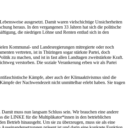
 Lebensweise ausgesetzt. Damit waren vielschichtige Unsicherheiten
chung heraus. In den vergangenen 33 Jahren hat sich die politische
äftigung, die niedrigen Löhne und Renten entlud sich in den
in vielen Kommunal- und Landesregierungen mitregierte oder noch
enten vertreten, ist in Thüringen sogar stärkste Partei, doch
tik zu machen, und ist in fast allen Landtagen zweitstärkste Kraft.
chtweg verstorben. Die soziale Verankerung erben wir als Partei
antifaschistische Kämpfe, aber auch der Klimaaktivismus sind die
 Kämpfe der Nachwendezeit nicht unmittelbar erlebt haben. Sie tragen
 Damit muss nun langsam Schluss sein. Wir brauchen eine andere
 die LINKE für die Multiplikator*innen in den betrieblichen
n Betrieb hinausgeht. Um sie zu überzeugen, muss sie als eine
n Auseinandersetzungen präsent ist und darin eine konkrete Funktion