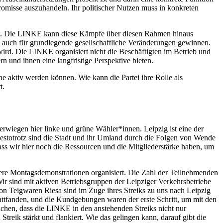
omisse auszuhandeln. Ihr politischer Nutzen muss in konkreten
tatt. Die LINKE kann diese Kämpfe über diesen Rahmen hinaus
en auch für grundlegende gesellschaftliche Veränderungen gewinnen.
wird. Die LINKE organisiert nicht die Beschäftigten im Betrieb und
n und ihnen eine langfristige Perspektive bieten.
ne aktiv werden können. Wie kann die Partei ihre Rolle als
t.
erwiegen hier linke und grüne Wähler*innen. Leipzig ist eine der
destotrotz sind die Stadt und ihr Umland durch die Folgen von Wende
dass wir hier noch die Ressourcen und die Mitgliederstärke haben, um
e Montagsdemonstrationen organisiert. Die Zahl der Teilnehmenden
 sind mit aktiven Betriebsgruppen der Leipziger Verkehrsbetriebe
n Teigwaren Riesa sind im Zuge ihres Streiks zu uns nach Leipzig
tattfanden, und die Kundgebungen waren der erste Schritt, um mit den
chen, dass die LINKE in den anstehenden Streiks nicht nur
Streik stärkt und flankiert. Wie das gelingen kann, darauf gibt die