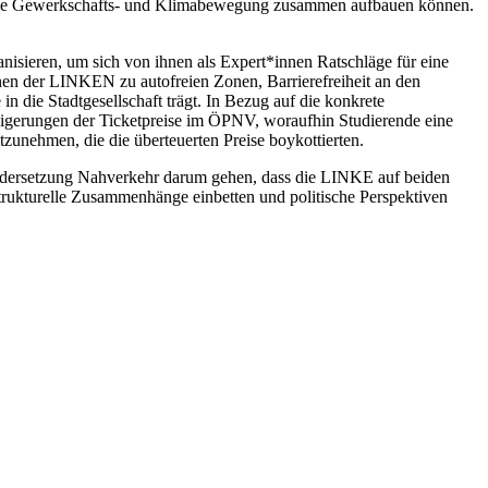
Stärke Gewerkschafts- und Klimabewegung zusammen aufbauen können.
sieren, um sich von ihnen als Expert*innen Ratschläge für eine
nen der LINKEN zu autofreien Zonen, Barrierefreiheit an den
n die Stadtgesellschaft trägt. In Bezug auf die konkrete
igerungen der Ticketpreise im ÖPNV, woraufhin Studierende eine
tzunehmen, die die überteuerten Preise boykottierten.
nandersetzung Nahverkehr darum gehen, dass die LINKE auf beiden
trukturelle Zusammenhänge einbetten und politische Perspektiven