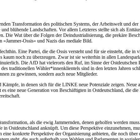
nden Transformation des politischen Systems, der Arbeitswelt und der
nd blühende Landschaften. Vor allem Letzteres stellte sich als Enttäus
. Die Wut über die Folgen der Deindustrialisierung, die prekäre Besch
en »Jammer-Ossis« und Nazis das mediale Bild.
echthin. Eine Partei, die die Ossis versteht und für sie einsteht, die 
 kaum noch zu überzeugen. Zwar ist sie weiterhin in allen Landesparlam
rlich. Die AfD hat vielerorts den Ruf, im Sinne der Ostdeutschen Poli
traditionellen Wähler*innenklientels sind in den letzten Jahren schli
innen zu gewinnen, sondern auch neue Mitglieder.
und Kämpfe, in denen sich für die LINKE neue Potenziale zeigen. Neue 
 es eine neue Generation von Beschäftigten in Ostdeutschland, die die
reitschaft.
ansformation, als die ewig Jammernden, denen geholfen werden muss.
fe in Ostdeutschland anknüpft. Um diese Perspektive einzunehmen, muss
e konkrete Perspektive der Organisierung anbieten, die noch über de
ystem steht, die auch außerhalb von Wahlen und Parlamenten in soziale