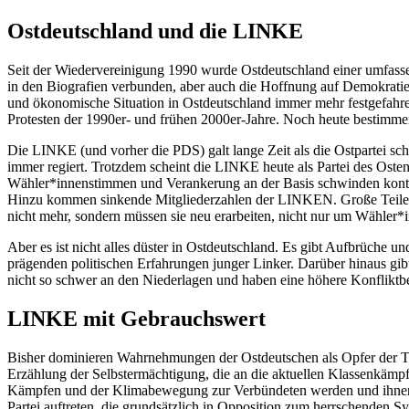
Ostdeutschland und die LINKE
Seit der Wiedervereinigung 1990 wurde Ostdeutschland einer umfasse
in den Biografien verbunden, aber auch die Hoffnung auf Demokratie u
und ökonomische Situation in Ostdeutschland immer mehr festgefahren
Protesten der 1990er- und frühen 2000er-Jahre. Noch heute bestimm
Die LINKE (und vorher die PDS) galt lange Zeit als die Ostpartei schl
immer regiert. Trotzdem scheint die LINKE heute als Partei des Ostens
Wähler*innenstimmen und Verankerung an der Basis schwinden kontinuie
Hinzu kommen sinkende Mitgliederzahlen der LINKEN. Große Teile des 
nicht mehr, sondern müssen sie neu erarbeiten, nicht nur um Wähler*
Aber es ist nicht alles düster in Ostdeutschland. Es gibt Aufbrüche 
prägenden politischen Erfahrungen junger Linker. Darüber hinaus gibt
nicht so schwer an den Niederlagen und haben eine höhere Konfliktbe
LINKE mit Gebrauchswert
Bisher dominieren Wahrnehmungen der Ostdeutschen als Opfer der Tr
Erzählung der Selbstermächtigung, die an die aktuellen Klassenkämp
Kämpfen und der Klimabewegung zur Verbündeten werden und ihnen ein
Partei auftreten, die grundsätzlich in Opposition zum herrschenden S