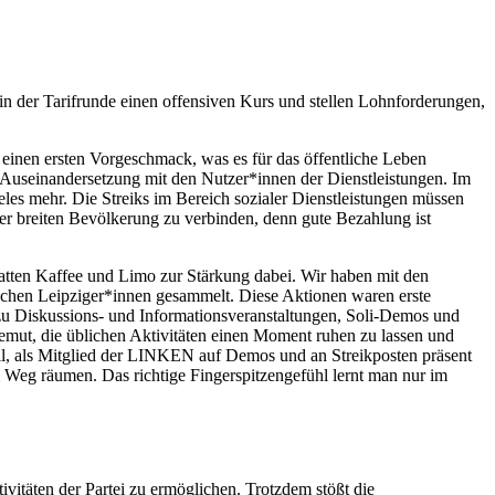
in der Tarifrunde einen offensiven Kurs und stellen Lohnforderungen,
 einen ersten Vorgeschmack, was es für das öffentliche Leben
ne Auseinandersetzung mit den Nutzer*innen der Dienstleistungen. Im
es mehr. Die Streiks im Bereich sozialer Dienstleistungen müssen
der breiten Bevölkerung zu verbinden, denn gute Bezahlung ist
hatten Kaffee und Limo zur Stärkung dabei. Wir haben mit den
rischen Leipziger*innen gesammelt. Diese Aktionen waren erste
zu Diskussions- und Informationsveranstaltungen, Soli-Demos und
emut, die üblichen Aktivitäten einen Moment ruhen zu lassen und
ell, als Mitglied der LINKEN auf Demos und an Streikposten präsent
em Weg räumen. Das richtige Fingerspitzengefühl lernt man nur im
tivitäten der Partei zu ermöglichen. Trotzdem stößt die