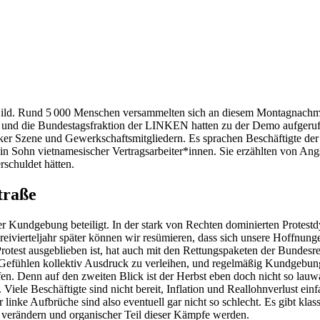
Bild. Rund 5 000 Menschen versammelten sich an diesem Montagnachmi
nn und die Bundestagsfraktion der LINKEN hatten zu der Demo aufger
ker Szene und Gewerkschaftsmitgliedern. Es sprachen Beschäftigte der L
n Sohn vietnamesischer Vertragsarbeiter*innen. Sie erzählten von Angs
erschuldet hätten.
traße
r Kundgebung beteiligt. In der stark von Rechten dominierten Protest
Dreivierteljahr später können wir resümieren, dass sich unsere Hoffnun
est ausgeblieben ist, hat auch mit den Rettungspaketen der Bundesreg
efühlen kollektiv Ausdruck zu verleihen, und regelmäßig Kundgebungen
fen. Denn auf den zweiten Blick ist der Herbst eben doch nicht so la
 Viele Beschäftigte sind nicht bereit, Inflation und Reallohnverlust ei
 linke Aufbrüche sind also eventuell gar nicht so schlecht. Es gibt kl
le verändern und organischer Teil dieser Kämpfe werden.