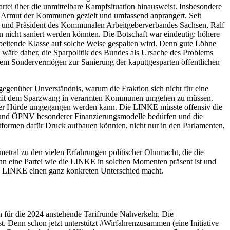
artei über die unmittelbare Kampfsituation hinausweist. Insbesondere
die Armut der Kommunen gezielt und umfassend anprangert. Seit
at und Präsident des Kommunalen Arbeitgeberverbandes Sachsen, Ralf
 nicht saniert werden könnten. Die Botschaft war eindeutig: höhere
rbeitende Klasse auf solche Weise gespalten wird. Denn gute Löhne
g wäre daher, die Sparpolitik des Bundes als Ursache des Problems
em Sondervermögen zur Sanierung der kaputtgesparten öffentlichen
s gegenüber Unverständnis, warum die Fraktion sich nicht für eine
em, mit dem Sparzwang in verarmten Kommunen umgehen zu müssen.
ieser Hürde umgegangen werden kann. Die LINKE müsste offensiv die
g und ÖPNV besonderer Finanzierungsmodelle bedürfen und die
tformen dafür Druck aufbauen könnten, nicht nur in den Parlamenten,
metral zu den vielen Erfahrungen politischer Ohnmacht, die die
enn eine Partei wie die LINKE in solchen Momenten präsent ist und
ie LINKE einen ganz konkreten Unterschied macht.
ch für die 2024 anstehende Tarifrunde Nahverkehr. Die
 Denn schon jetzt unterstützt #Wirfahrenzusammen (eine Initiative