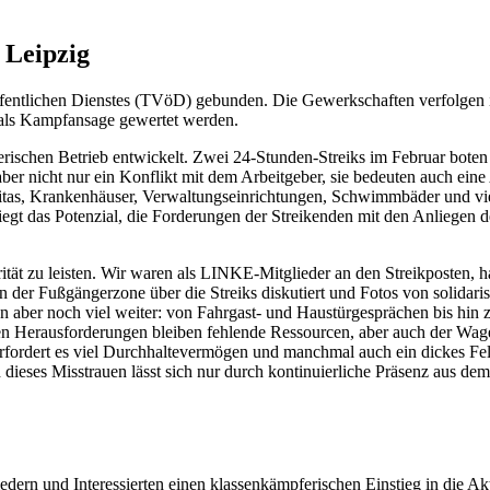
 Leipzig
 öffentlichen Dienstes (TVöD) gebunden. Die Gewerkschaften verfolgen 
 als Kampfansage gewertet werden.
erischen Betrieb entwickelt. Zwei 24-Stunden-Streiks im Februar boten
 aber nicht nur ein Konflikt mit dem Arbeitgeber, sie bedeuten auch ei
itas, Krankenhäuser, Verwaltungseinrichtungen, Schwimmbäder und viel
iegt das Potenzial, die Forderungen der Streikenden mit den Anliegen 
rität zu leisten. Wir waren als LINKE-Mitglieder an den Streikposten, 
 in der Fußgängerzone über die Streiks diskutiert und Fotos von solida
aber noch viel weiter: von Fahrgast- und Haustürgesprächen bis hin 
en Herausforderungen bleiben fehlende Ressourcen, aber auch der Wag
 erfordert es viel Durchhaltevermögen und manchmal auch ein dickes F
h dieses Misstrauen lässt sich nur durch kontinuierliche Präsenz aus d
liedern und Interessierten einen klassenkämpferischen Einstieg in die Ak