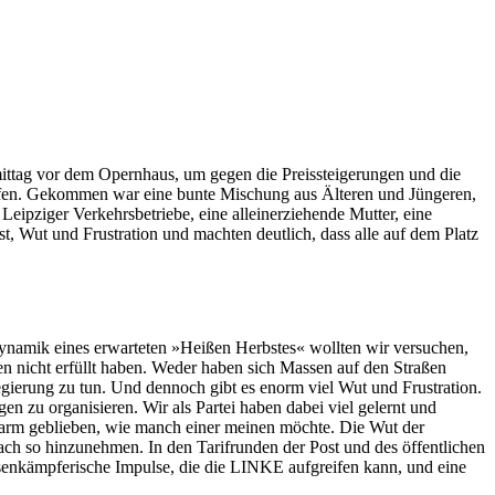
ttag vor dem Opernhaus, um gegen die Preissteigerungen und die
ufen. Gekommen war eine bunte Mischung aus Älteren und Jüngeren,
eipziger Verkehrsbetriebe, eine alleinerziehende Mutter, eine
t, Wut und Frustration und machten deutlich, dass alle auf dem Platz
dynamik eines erwarteten »Heißen Herbstes« wollten wir versuchen,
gen nicht erfüllt haben. Weder haben sich Massen auf den Straßen
ierung zu tun. Und dennoch gibt es enorm viel Wut und Frustration.
 zu organisieren. Wir als Partei haben dabei viel gelernt und
uwarm geblieben, wie manch einer meinen möchte. Die Wut der
nfach so hinzunehmen. In den Tarifrunden der Post und des öffentlichen
assenkämpferische Impulse, die die LINKE aufgreifen kann, und eine