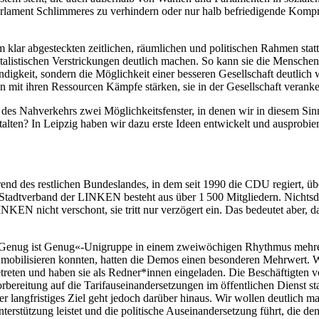
arlament Schlimmeres zu verhindern oder nur halb befriedigende Kompr
m klar abgesteckten zeitlichen, räumlichen und politischen Rahmen s
pitalistischen Verstrickungen deutlich machen. So kann sie die Mensch
igkeit, sondern die Möglichkeit einer besseren Gesellschaft deutlich 
nn mit ihren Ressourcen Kämpfe stärken, sie in der Gesellschaft veranker
d des Nahverkehrs zwei Möglichkeitsfenster, in denen wir in diesem Sin
stalten? In Leipzig haben wir dazu erste Ideen entwickelt und ausprobier
end des restlichen Bundeslandes, in dem seit 1990 die CDU regiert, üb
r Stadtverband der LINKEN besteht aus über 1 500 Mitgliedern. Nichts
NKEN nicht verschont, sie tritt nur verzögert ein. Das bedeutet aber, 
»Genug ist Genug«-Unigruppe in einem zweiwöchigen Rhythmus mehrer
bilisieren konnten, hatten die Demos einen besonderen Mehrwert. Wir
eten und haben sie als Redner*innen eingeladen. Die Beschäftigten vo
rbereitung auf die Tarifauseinandersetzungen im öffentlichen Dienst s
langfristiges Ziel geht jedoch darüber hinaus. Wir wollen deutlich ma
terstützung leistet und die politische Auseinandersetzung führt, die den 