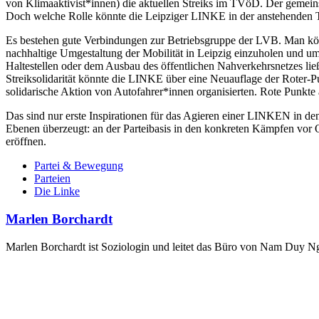
von Klimaaktivist*innen) die aktuellen Streiks im TVöD. Der geme
Doch welche Rolle könnte die Leipziger LINKE in der anstehenden 
Es bestehen gute Verbindungen zur Betriebsgruppe der LVB. Man könn
nachhaltige Umgestaltung der Mobilität in Leipzig einzuholen und u
Haltestellen oder dem Ausbau des öffentlichen Nahverkehrsnetzes ließ
Streiksolidarität könnte die LINKE über eine Neuauflage der Roter
solidarische Aktion von Autofahrer*innen organisierten. Rote Punkte 
Das sind nur erste Inspirationen für das Agieren einer LINKEN in d
Ebenen überzeugt: an der Parteibasis in den konkreten Kämpfen vor 
eröffnen.
Partei & Bewegung
Parteien
Die Linke
Marlen Borchardt
Marlen Borchardt ist Soziologin und leitet das Büro von Nam Duy Ng