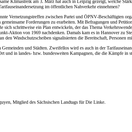
insame Klimastreik am 3. März hat auch in Leipzig gezeigt, welche 
Tarifauseinandersetzung im öffentlichen Nahverkehr einnehmen?
te Vernetzungstreffen zwischen Partei und ÖPNV-Beschäftigten organi
m gemeinsame Forderungen zu erarbeiten. Mit Befragungen und Petitio
e sich schrittweise ein Plan entwickeln, der das Thema Verkehrswende i
-Punkt-Aktion von 1969 nachdenken. Damals kam es in Hannover zu Ste
an den Windschutzscheiben signalisierten die Bereitschaft, Personen mi
en Gemeinden und Städten. Zweifellos wird es auch in der Tarifausei
Ort und in landes- bzw. bundesweiten Kampagnen, die die Kämpfe in s
uyen, Mitglied des Sächsischen Landtags für Die Linke.