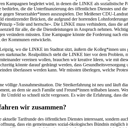
ren Kampagnen begleitet wird, in denen die LINKE als sozialistische P
e bedürfen, die die Unterfinanzierung des öffentlichen Dienstes und 
kende gegen Steuerzahler*innen auszuspielen. Der Meißener CDU-Landr
ld einstürzender Brücken, die aufgrund der horrenden Lohnforderungen
m Prinzip »Teile und herrsche«. Die LINKE muss verhindern, dass die a
ssenziell für alle, die die Dienstleistungen in Anspruch nehmen. Wichti
gen verändern müssten. Eine Kampagne könnte die Forderung nach ein
ung der Kommunen entwickeln.
In Leipzig, wo die LINKE im Stadtrat sitzt, äußern die Kolleg*innen un
igten starkmache. Realpolitisch steht die LINKE hier vor dem Probl
 miteinander vereinen wollen, brauchen wir kreative Ideen, wie mit d
eichzeitig könnte darauf gedrängt werden, dass Gesundheitsversorgun
einden überlassen werden kann. Wir müssten überlegen, welche Protes
 völlige Ausnahmesituation. Die Streikerfahrung ist neu und läuft dia
moment, an dem sie auch Familie und Freund*innen teilhaben lassen. W
ihr Umfeld so schnell nicht vergessen. Es wäre die Erfahrung, dass d
 fahren wir zusammen?
e aktuelle Tarifrunde des öffentlichen Dienstes interessant, sondern au
ffnung, dass ein gemeinsames sozial-ökologisches Bündnis möglich ist.