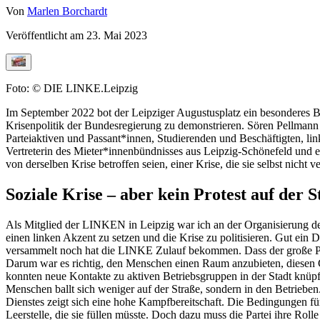
Von
Marlen Borchardt
Veröffentlicht am
23. Mai 2023
Foto: © DIE LINKE.Leipzig
Im September 2022 bot der Leipziger Augustusplatz ein besonderes 
Krisenpolitik der Bundesregierung zu demonstrieren. Sören Pellma
Parteiaktiven und Passant*innen, Studierenden und Beschäftigten, lin
Vertreterin des Mieter*innenbündnisses aus Leipzig-Schönefeld und ei
von derselben Krise betroffen seien, einer Krise, die sie selbst nicht v
Soziale Krise – aber kein Protest auf der S
Als Mitglied der LINKEN in Leipzig war ich an der Organisierung de
einen linken Akzent zu setzen und die Krise zu politisieren. Gut ein 
versammelt noch hat die LINKE Zulauf bekommen. Dass der große Prot
Darum war es richtig, den Menschen einen Raum anzubieten, diesen G
konnten neue Kontakte zu aktiven Betriebsgruppen in der Stadt knüp
Menschen ballt sich weniger auf der Straße, sondern in den Betrieben.
Dienstes zeigt sich eine hohe Kampfbereitschaft. Die Bedingungen für
Leerstelle, die sie füllen müsste. Doch dazu muss die Partei ihre Rol