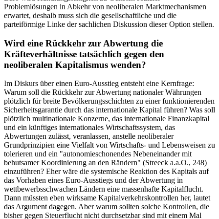
Problemlösungen in Abkehr von neoliberalen Marktmechanismen
erwartet, deshalb muss sich die gesellschaftliche und die
parteiförmige Linke der sachlichen Diskussion dieser Option stellen.
Wird eine Rückkehr zur Abwertung die
Kräfteverhältnisse tatsächlich gegen den
neoliberalen Kapitalismus wenden?
Im Diskurs über einen Euro-Ausstieg entsteht eine Kernfrage:
Warum soll die Rückkehr zur Abwertung nationaler Währungen
plötzlich für breite Bevölkerungsschichten zu einer funktionierenden
Sicherheitsgarantie durch das internationale Kapital führen? Was soll
plötzlich multinationale Konzerne, das internationale Finanzkapital
und ein künftiges internationales Wirtschaftssystem, das
Abwertungen zulässt, veranlassen, anstelle neoliberaler
Grundprinzipien eine Vielfalt von Wirtschafts- und Lebensweisen zu
tolerieren und ein "autonomieschonendes Nebeneinander mit
behutsamer Koordinierung an den Rändern" (Streeck a.a.O., 248)
einzuführen? Eher wäre die systemische Reaktion des Kapitals auf
das Vorhaben eines Euro-Ausstiegs und der Abwertung in
wettbewerbsschwachen Ländern eine massenhafte Kapitalflucht.
Dann müssten eben wirksame Kapitalverkehrskontrollen her, lautet
das Argument dagegen. Aber warum sollten solche Kontrollen, die
bisher gegen Steuerflucht nicht durchsetzbar sind mit einem Mal