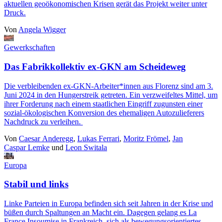
aktuellen geoökonomischen Krisen gerät das Projekt weiter unter
Druck.
Von
Angela Wigger
Gewerkschaften
Das Fabrikkollektiv ex-GKN am Scheideweg
Die verbleibenden ex-GKN-Arbeiter*innen aus Florenz sind am 3.
Juni 2024 in den Hungerstreik getreten. Ein verzweifeltes Mittel, um
ihrer Forderung nach einem staatlichen Eingriff zugunsten einer
sozial-ökologischen Konversion des ehemaligen Autozulieferers
Nachdruck zu verleihen.
Von
Caesar Anderegg
,
Lukas Ferrari
,
Moritz Frömel
,
Jan
Caspar Lemke
und
Leon Switala
Europa
Stabil und links
Linke Parteien in Europa befinden sich seit Jahren in der Krise und
büßen durch Spaltungen an Macht ein. Dagegen gelang es La
France Insoumise in Frankreich, sich als bewegungsorientiertes