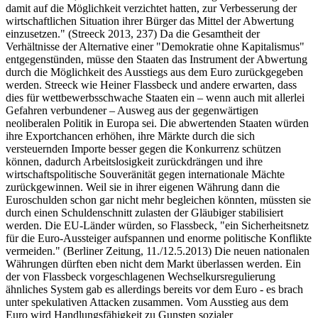
damit auf die Möglichkeit verzichtet hatten, zur Verbesserung der
wirtschaftlichen Situation ihrer Bürger das Mittel der Abwertung
einzusetzen." (Streeck 2013, 237) Da die Gesamtheit der
Verhältnisse der Alternative einer "Demokratie ohne Kapitalismus"
entgegenstünden, müsse den Staaten das Instrument der Abwertung
durch die Möglichkeit des Ausstiegs aus dem Euro zurückgegeben
werden. Streeck wie Heiner Flassbeck und andere erwarten, dass
dies für wettbewerbsschwache Staaten ein – wenn auch mit allerlei
Gefahren verbundener – Ausweg aus der gegenwärtigen
neoliberalen Politik in Europa sei. Die abwertenden Staaten würden
ihre Exportchancen erhöhen, ihre Märkte durch die sich
versteuernden Importe besser gegen die Konkurrenz schützen
können, dadurch Arbeitslosigkeit zurückdrängen und ihre
wirtschaftspolitische Souveränität gegen internationale Mächte
zurückgewinnen. Weil sie in ihrer eigenen Währung dann die
Euroschulden schon gar nicht mehr begleichen könnten, müssten sie
durch einen Schuldenschnitt zulasten der Gläubiger stabilisiert
werden. Die EU-Länder würden, so Flassbeck, "ein Sicherheitsnetz
für die Euro-Aussteiger aufspannen und enorme politische Konflikte
vermeiden." (Berliner Zeitung, 11./12.5.2013) Die neuen nationalen
Währungen dürften eben nicht dem Markt überlassen werden. Ein
der von Flassbeck vorgeschlagenen Wechselkursregulierung
ähnliches System gab es allerdings bereits vor dem Euro - es brach
unter spekulativen Attacken zusammen. Vom Ausstieg aus dem
Euro wird Handlungsfähigkeit zu Gunsten sozialer