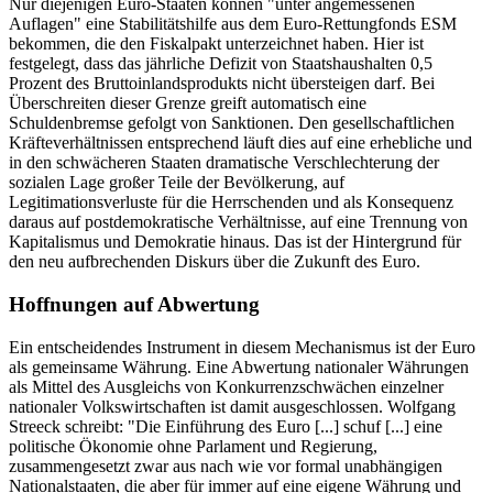
Nur diejenigen Euro-Staaten können "unter angemessenen
Auflagen" eine Stabilitätshilfe aus dem Euro-Rettungfonds ESM
bekommen, die den Fiskalpakt unterzeichnet haben. Hier ist
festgelegt, dass das jährliche Defizit von Staatshaushalten 0,5
Prozent des Bruttoinlandsprodukts nicht übersteigen darf. Bei
Überschreiten dieser Grenze greift automatisch eine
Schuldenbremse gefolgt von Sanktionen. Den gesellschaftlichen
Kräfteverhältnissen entsprechend läuft dies auf eine erhebliche und
in den schwächeren Staaten dramatische Verschlechterung der
sozialen Lage großer Teile der Bevölkerung, auf
Legitimationsverluste für die Herrschenden und als Konsequenz
daraus auf postdemokratische Verhältnisse, auf eine Trennung von
Kapitalismus und Demokratie hinaus. Das ist der Hintergrund für
den neu aufbrechenden Diskurs über die Zukunft des Euro.
Hoffnungen auf Abwertung
Ein entscheidendes Instrument in diesem Mechanismus ist der Euro
als gemeinsame Währung. Eine Abwertung nationaler Währungen
als Mittel des Ausgleichs von Konkurrenzschwächen einzelner
nationaler Volkswirtschaften ist damit ausgeschlossen. Wolfgang
Streeck schreibt: "Die Einführung des Euro [...] schuf [...] eine
politische Ökonomie ohne Parlament und Regierung,
zusammengesetzt zwar aus nach wie vor formal unabhängigen
Nationalstaaten, die aber für immer auf eine eigene Währung und