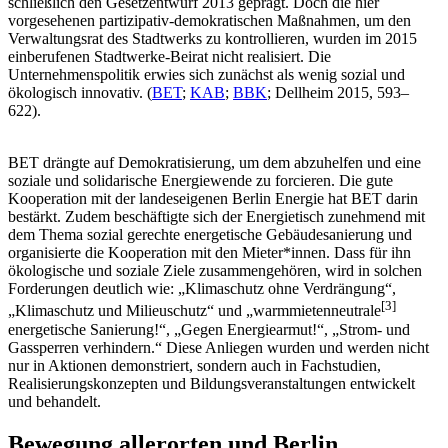
schließlich den Gesetzentwurf 2013 geprägt. Doch die hier
vorgesehenen partizipativ-demokratischen Maßnahmen, um den
Verwaltungsrat des Stadtwerks zu kontrollieren, wurden im 2015
einberufenen Stadtwerke-Beirat nicht realisiert. Die
Unternehmenspolitik erwies sich zunächst als wenig sozial und
ökologisch innovativ. (
BET
;
KAB
;
BBK
; Dellheim 2015, 593–
622).
BET drängte auf Demokratisierung, um dem abzuhelfen und eine
soziale und solidarische Energiewende zu forcieren. Die gute
Kooperation mit der landeseigenen Berlin Energie hat BET darin
bestärkt. Zudem beschäftigte sich der Energietisch zunehmend mit
dem Thema sozial gerechte energetische Gebäudesanierung und
organisierte die Kooperation mit den Mieter*innen. Dass für ihn
ökologische und soziale Ziele zusammengehören, wird in solchen
Forderungen deutlich wie: „Klimaschutz ohne Verdrängung“,
[
3
]
„Klimaschutz und Milieuschutz“ und „warmmietenneutrale
energetische Sanierung!“, „Gegen Energiearmut!“, „Strom- und
Gassperren verhindern.“ Diese Anliegen wurden und werden nicht
nur in Aktionen demonstriert, sondern auch in Fachstudien,
Realisierungskonzepten und Bildungsveranstaltungen entwickelt
und behandelt.
Bewegung allerorten und Berlin