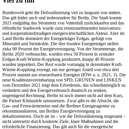
Viel zu tun
Bundesweit geht die Defossilisierung viel zu langsam von statten.
Das gilt leider auch und insbesondere für Berlin. Die Stadt konnte
2021 endgültig das Stromnetz von Vattenfall zurückkaufen und das
öffentliche Stadtwerk wurde zum ernstzunehmenden innovations-
und kooperationsfreudigen energiewirtschaftlichen Akteur. Aber im
Land Berlin dominiert der Energieträger Erdgas, gefolgt von
Mineralöl und Steinkohle. Die drei fossilen Energieträger stellen
zirka 90 Prozent der Energieversorgung. Von der Strommenge, die
Berlin 2020 verbrauchte, wurden etwa 50 Prozent in zentraler
Erdgas-Kraft-Wärme-Kopplung produziert, knapp 40 Prozent
wurden importiert. Der Rest wurde vorrangig in dezentraler Kraft-
Wärme-Kopplung erzeugt, ein nur geringer Anteil von etwa drei
Prozent stammt aus erneuerbaren Energien (IÖW u. a. 2021, 3). Die
neue Koalitionsvereinbarung von SPD, GRÜNEN und LINKEN
vom Dezember 2021 trägt dem Erfordernis, das schnellstmöglich zu
verändern und den Energieverbrauch drastisch zu senken,
ungenügend Rechnung. Berlin ist noch immer nicht auf dem Kurs,
die Pariser Klimaziele umzusetzen. Zwar gibt es die Absicht, die
Gas- und Fernwärmenetze und die Berliner Energieagentur zu
rekommunalisieren, um Berlins Energieversorgung zu
dekarbonisieren. Doch sie ist – wie die Defossilisierung insgesamt –
nicht untersetzt durch konkrete Ziele, klare Maßnahmen und die
erforderliche Finanzierung. Das gilt auch für die energetische