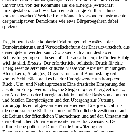
um vor Ort, von der Kommune aus die (Energie-)Wirtschaft
umzugestalten. Doch wie kann eine derartige Einflussnahme
konkret aussehen? Welche Rolle können insbesondere Instrumente
der partizipativen Demokratie wie etwa Bürgerbegehren dabei
spielen?
Es gibt bereits viele konkrete Erfahrungen mit Ansätzen der
Demokratisierung und Vergesellschaftung der Energiewirtschaft, aus
denen gelernt werden kann. So lassen sich zumindest zwei
Schlussfolgerungen – thesenhaft – herausarbeiten, die für den Erfolg
wichtig sind.
Erstens
: Der erforderliche politische Druck für eine
Energiewende setzt eine kritische Masse von Akteuren mit langem
Atem, Lern-, Strategie-, Organisations- und Bündnisfähigkeit
voraus. Schließlich geht es bei der Energiewende um komplexe
Rück-, Um- und Neubauprozesse: Eine drastische Einsparung des
absoluten Energieverbrauchs, die Steigerung der Energieeffizienz,
den Ausstieg aus der Energieproduktion auf der Basis von atomaren
und fossilen Energieträgern und den Übergang zur Nutzung
vorrangig dezentral gewonnener erneuerbarer Energien. Dafür ist
die demokratische Einflussnahme auf öffentliche Investitionen, auf
die Leitung der öffentlichen Unternehmen und auf den Umgang mit
den öffentlichen Unternehmensanteilen zentral.
Zweitens
: Der
erforderliche politische Druck für die Umwälzung der
Energieversorgung kann nur zustande kommen und erneuert