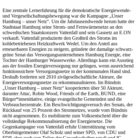
Eine zentrale Lernerfahrung für die demokratische Energiewende-
und Vergesellschaftungsbewegung war die Kampagne „Unser
Hamburg – unser Netz“. Um die Jahrtausendwende herum hatte der
Stadtstaat Hamburg seine Strom- und Fernwärmenetze an den
schwedischen Staatskonzern Vattenfall und sein Gasnetz an E.ON
verkauft. Vattenfall produzierte den Großteil des Stroms im
kohlebetriebenen Heizkraftwerk Wedel. Um den Anteil aus
erneuerbaren Energien zu steigern, gründete der damalige schwarz-
grüne Senat das Versorgungsunternehmen Hamburg Energie, eine
Tochter der Hamburger Wasserwerke. Allerdings kann ein Ausstieg
aus der fossilen Energieversorgung nur gelingen, wenn ausreichend
funktionssichere Versorgungsnetze in der kommunalen Hand sind.
Deshalb forderten seit 2010 zivilgesellschaftliche Akteure, die
Energieversorgungsnetze zu rekommunalisieren. Im Bündnis
„Unser Hamburg – unser Netz“ kooperierten über 50 Akteure,
darunter Attac, Robin Wood, Friends of the Earth, BUND, eine
Bürger*innenitiative, einige evangelische Gemeinden und die
Verbraucherzentrale. Ein Beschwichtigungsversuch des Senats, der
Rückkauf von 25 Prozent des Stromnetzes, wurde vom Bündnis
nicht angenommen. Es mobilisierte zum Volksentscheid über die
vollständige Rekommunalisierung der Energienetze. Die
Gegenkampagne von Vattenfall erfuhr Unterstützung vom
Oberbürgermeister Olaf Scholz und seiner SPD, von CDU und
FDP, aber auch von Teilen der Gewerkschaften ver.di und IG