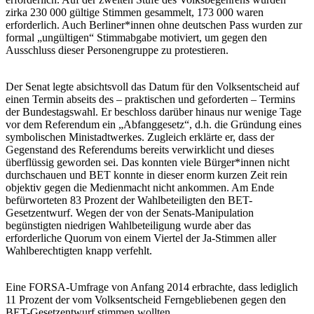
zirka 230 000 gültige Stimmen gesammelt, 173 000 waren
erforderlich. Auch Berliner*innen ohne deutschen Pass wurden zur
formal „ungültigen“ Stimmabgabe motiviert, um gegen den
Ausschluss dieser Personengruppe zu protestieren.
Der Senat legte absichtsvoll das Datum für den Volksentscheid auf
einen Termin abseits des – praktischen und geforderten – Termins
der Bundestagswahl. Er beschloss darüber hinaus nur wenige Tage
vor dem Referendum ein „Abfanggesetz“, d.h. die Gründung eines
symbolischen Ministadtwerkes. Zugleich erklärte er, dass der
Gegenstand des Referendums bereits verwirklicht und dieses
überflüssig geworden sei. Das konnten viele Bürger*innen nicht
durchschauen und BET konnte in dieser enorm kurzen Zeit rein
objektiv gegen die Medienmacht nicht ankommen. Am Ende
befürworteten 83 Prozent der Wahlbeteiligten den BET-
Gesetzentwurf. Wegen der von der Senats-Manipulation
begünstigten niedrigen Wahlbeteiligung wurde aber das
erforderliche Quorum von einem Viertel der Ja-Stimmen aller
Wahlberechtigten knapp verfehlt.
Eine FORSA-Umfrage von Anfang 2014 erbrachte, dass lediglich
11 Prozent der vom Volksentscheid Ferngebliebenen gegen den
BET-Gesetzentwurf stimmen wollten.