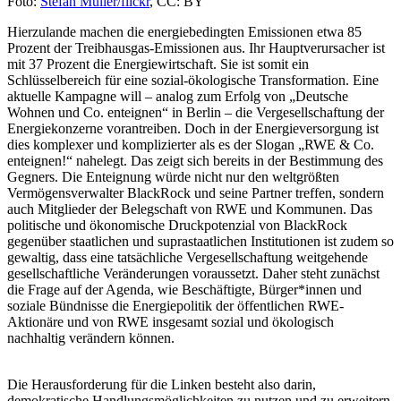
Foto:
Stefan Müller/flickr
, CC: BY
Hierzulande machen die energiebedingten Emissionen etwa 85
Prozent der ⁠Treibhausgas⁠-Emissionen aus. Ihr Hauptverursacher ist
mit 37 Prozent die Energiewirtschaft. Sie ist somit ein
Schlüsselbereich für eine sozial-ökologische Transformation. Eine
aktuelle Kampagne will – analog zum Erfolg von „Deutsche
Wohnen und Co. enteignen“ in Berlin – die Vergesellschaftung der
Energiekonzerne vorantreiben. Doch in der Energieversorgung ist
dies komplexer und komplizierter als es der Slogan „RWE & Co.
enteignen!“ nahelegt. Das zeigt sich bereits in der Bestimmung des
Gegners. Die Enteignung würde nicht nur den weltgrößten
Vermögensverwalter BlackRock und seine Partner treffen, sondern
auch Mitglieder der Belegschaft von RWE und Kommunen. Das
politische und ökonomische Druckpotenzial von BlackRock
gegenüber staatlichen und suprastaatlichen Institutionen ist zudem so
gewaltig, dass eine tatsächliche Vergesellschaftung weitgehende
gesellschaftliche Veränderungen voraussetzt. Daher steht zunächst
die Frage auf der Agenda, wie Beschäftigte, Bürger*innen und
soziale Bündnisse die Energiepolitik der öffentlichen RWE-
Aktionäre und von RWE insgesamt sozial und ökologisch
nachhaltig verändern können.
Die Herausforderung für die Linken besteht also darin,
demokratische Handlungsmöglichkeiten zu nutzen und zu erweitern,