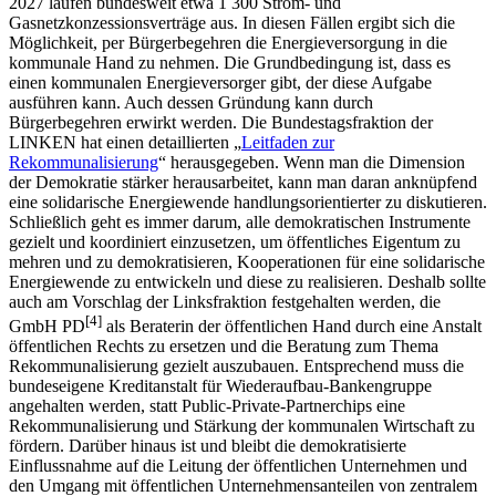
2027 laufen bundesweit etwa 1 300 Strom- und
Gasnetzkonzessionsverträge aus. In diesen Fällen ergibt sich die
Möglichkeit, per Bürgerbegehren die Energieversorgung in die
kommunale Hand zu nehmen. Die Grundbedingung ist, dass es
einen kommunalen Energieversorger gibt, der diese Aufgabe
ausführen kann. Auch dessen Gründung kann durch
Bürgerbegehren erwirkt werden. Die Bundestagsfraktion der
LINKEN hat einen detaillierten „
Leitfaden zur
Rekommunalisierung
“ herausgegeben. Wenn man die Dimension
der Demokratie stärker herausarbeitet, kann man daran anknüpfend
eine solidarische Energiewende handlungsorientierter zu diskutieren.
Schließlich geht es immer darum, alle demokratischen Instrumente
gezielt und koordiniert einzusetzen, um öffentliches Eigentum zu
mehren und zu demokratisieren, Kooperationen für eine solidarische
Energiewende zu entwickeln und diese zu realisieren. Deshalb sollte
auch am Vorschlag der Linksfraktion festgehalten werden, die
[
4
]
GmbH PD
als Beraterin der öffentlichen Hand durch eine Anstalt
öffentlichen Rechts zu ersetzen und die Beratung zum Thema
Rekommunalisierung gezielt auszubauen. Entsprechend muss die
bundeseigene Kreditanstalt für Wiederaufbau-Bankengruppe
angehalten werden, statt Public-Private-Partnerchips eine
Rekommunalisierung und Stärkung der kommunalen Wirtschaft zu
fördern. Darüber hinaus ist und bleibt die demokratisierte
Einflussnahme auf die Leitung der öffentlichen Unternehmen und
den Umgang mit öffentlichen Unternehmensanteilen von zentralem