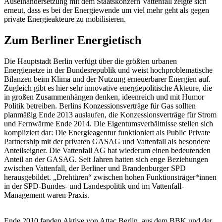
Auseinandersetzung mit dem Staatskonzern Vattenfall zeigte sich
erneut, dass es bei der Energiewende um viel mehr geht als gegen
private Energieakteure zu mobilisieren.
Zum Berliner Energietisch
Die Hauptstadt Berlin verfügt über die größten urbanen
Energienetze in der Bundesrepublik und weist hochproblematische
Bilanzen beim Klima und der Nutzung erneuerbarer Energien auf.
Zugleich gibt es hier sehr innovative energiepolitische Akteure, die
in großen Zusammenhängen denken, ideenreich und mit Humor
Politik betreiben. Berlins Konzessionsverträge für Gas sollten
planmäßig Ende 2013 auslaufen, die Konzessionsverträge für Strom
und Fernwärme Ende 2014. Die Eigentumsverhältnisse stellen sich
kompliziert dar: Die Energieagentur funktioniert als Public Private
Partnership mit der privaten GASAG und Vattenfall als besondere
Anteilseigner. Die Vattenfall AG hat wiederum einen bedeutenden
Anteil an der GASAG. Seit Jahren hatten sich enge Beziehungen
zwischen Vattenfall, der Berliner und Brandenburger SPD
herausgebildet. „Drehtüren“ zwischen hohen Funktionsträger*innen
in der SPD-Bundes- und Landespolitik und im Vattenfall-
Management waren Praxis.
Ende 2010 fanden Aktive von Attac Berlin, aus dem BBK und der