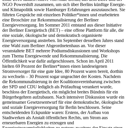
NGO Powershift zusammen, um sich über Berlins künftige Energie-
und Klimapolitik sowie Hamburger Erfahrungen auszutauschen. Sie
führten Gespräche mit einzelnen Politiker*innen und erarbeiteten
eine Broschüre zur Rekommunalisierung der Berliner
Energieversorgung. Im Sommer 2011 entstand aus dieser Initiative
der Berliner Energietisch (BET) – eine offene Plattform für alle, die
eine soziale, ökologische und demokratisch organisierte
Energieversorgung anstreben. Im September desselben Jahres stand
eine Wahl zum Berliner Abgeordnetenhaus an. Vor dieser
veranstaltete BET mehrere Podiumsdiskussionen und Workshops
zum Thema Energiewende und Rekommunalisierung. Die
Öffentlichkeit war dafür aufgeschlossen. Schon im April 2011
hielten 69 Prozent der Berliner*innen einen landeseigenen
Stromversorger für eine gute Idee, 80 Prozent waren bereit, dorthin
zu wechseln – 30 Prozent sogar ungeachtet der Kosten. Nachdem
die Rekommunalisierung in der Koalitionsvereinbarung zwischen
der SPD und CDU lediglich als Prüfauftrag verankert wurde,
beschloss der Energietisch, ein möglichst breites Bündnis für ein
Bürgerbegehren aufzubauen. Nach intensiver Diskussion wurde ein
gemeinsamer Gesetzesentwurf für eine demokratische, ökologische
und soziale Energieversorgung für Berlin beschlossen. Seine
entscheidenden Eckpunkte waren: Erstens, der Aufbau von
Stadtwerken als Anstalt öffentlichen Rechts, um Strom aus
erneuerbaren Energien zu erzeugen und
Energieeinsparmöglichkeiten zu nutzen; zweitens der Einsatz einer