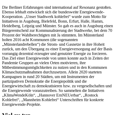
Die Berliner Erfahrungen sind international auf Resonanz gestoßen.
Ebenso lebhaft entwickelt sich die bundesweite Energiewende-
Kooperation. „Unser Stadtwerk kohlefrei“ wurde zum Motto für
Initiativen in Augsburg, Bielefeld, Bonn, Erfurt, Halle, Hamm,
Heidelberg, Leipzig und Münster. So gab es auch in Augsburg einen
Bürgerentscheid zur Kommunalisierung der Stadtwerke, bei dem 70
Prozent der Wahlberechtigten mit Ja stimmten. Im Münsterland
holten 2016 acht Kommunen (die sogenannten
„Münsterlandrebellen“) die Strom- und Gasnetze in ihre Hoheit
zurück, um den Übergang zu einer Energieversorgung auf der Basis
vorrangig dezentral erzeugter und genutzter Energie zu forcieren.
Das Ziel einer Energiewende von unten konnte auch in Zeiten der
Pandemie Gruppen an vielen Orten motivieren, ihre
Mitbestimmungsmöglichkeiten zu nutzen und in den Kommunen
Klimaschutzmaßnahmen durchzusetzen. Allein 2020 starteten
Kampagnen in rund 20 Städten, um mit Instrumenten der
partizipativen Demokratie die Energiepolitik und die
Energiewirtschaft zu demokratisieren bzw. zu vergesellschaften und
die Energiewende voranzutreiben. So sammelten die Initiativen
„KlimaWendeKöln“, „Hannover ErnNEUerbar“, „Rostock
Kohlefrei“, „Mannheim Kohlefrei“ Unterschriften für konkrete
Energiewende-Projekte.