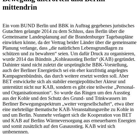
mittendrin
Ein vom BUND Berlin und BBK in Auftrag gegebenes juristisches
Gutachten gelangte 2014 zu dem Schluss, dass Berlin über die
Gemeinsame Landesplanung auf die Brandenburger Tagebaupläne
einwirken könne, da der Vertrag beider Länder über die gemeinsame
Planung verlange, dass „die natürlichen Lebensgrundlagen zu
schützen und zu bewahren“ seien. Um dafür Druck zu organisieren,
wurde 2014 das Bündnis „Kohleausstieg Berlin“ (KAB) gegründet.
Dahinter stand nicht zuletzt die ursprüngliche BBK-Vorstellung,
auch der Berliner Energietisch sei ein eher kurzfristig angelegtes
Kampagnenbündnis, das durch weitere ersetzt werden soll. Aber
BET entwickelte sich als stabiler energiepolitischer Akteur und
unterstützt nicht nur KAB, sondern es gibt eine teilweise „Personal-
und Organisationsunion“. So wurde das Ringen um den Ausstieg
aus der Kohle und den Schutz des Grund- und Trinkwassers im
Berliner Bewegungsspektrum „weiter vergesellschaftet“, etwa über
eine mehrteilige thematische KAB-Veranstaltungsreihe zu Kohle in
und um Berlin. Nunmehr verlagert sich die Kooperation von BET
und KAB auf Berlins Wärmeversorgung aus erneuerbaren Energien
und somit zusätzlich auf den Gasausstieg. KAB wird sich
umbenennen.