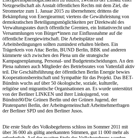
Netzgesellschaft als Anstalt öffentlichen Rechts mit dem Ziel, die
Stromnetze zum 1. Januar 2015 zu übernehmen; drittens die
Bekämpfung von Energiearmut; viertens die Gewährleistung von
demokratischen Beteiligungsmöglichkeiten per Direktwahl des
Verwaltungsrates durch öffentliche Gremien, ein Initiativrecht und
Versammlungen von Bürger*innen zur Einflussnahme auf die
öffentliche Energiewirtschaft. Die Arbeitsplätze und
Arbeitsbedingungen sollten zumindest erhalten bleiben. Ein
Trägerkreis von Attac Berlin, BUND Berlin, BBK und anderen
kümmerte sich zwischen den Plena um die strategische
Kampagnenplanung, Personal- und Budgetentscheidungen. An den
Plena nahmen auch Mitglieder des Betriebsrates von Vattenfall aktiv
teil. Die Geschäftsführung der öffentlichen Berlin Energie bewies
Kooperationsbereitschaft und Sympathie für das Projekt. Das BET-
Bündnis wuchs auf über 50 ökologische, soziale, kulturelle,
religiöse und migrantische Organisationen an. Es wurde unterstützt
von der Berliner LINKEN und ihrer Linksjugend, von
Bündnis90/Die Grünen Berlin und der Grünen Jugend, der
Piratenpartei Berlin, der Arbeitsgemeinschaft Arbeitnehmerfragen
der Berliner SPD und den Berliner Jusos.
Die erste Stufe des Volksbegehrens schloss im Sommer 2011 mit
über 36 000 als gültig anerkannten Stimmen, gut 11 000 mehr als
erforderlich. Auf der zweiten Stufe des Volksbegehrens wurden