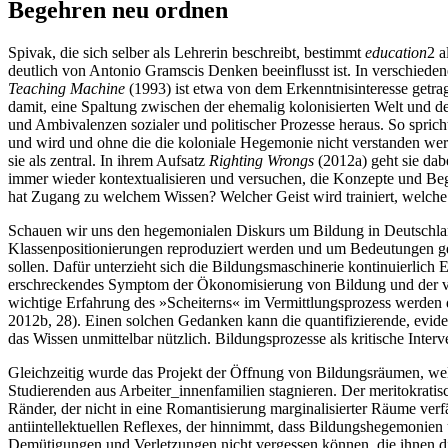
Begehren neu ordnen
Spivak, die sich selber als Lehrerin beschreibt, bestimmt
education
2
a
deutlich von Antonio Gramscis Denken beeinflusst ist. In verschiede
Teaching Machine
(1993) ist etwa von dem Erkenntnisinteresse getr
damit, eine Spaltung zwischen der ehemalig kolonisierten Welt und 
und Ambivalenzen sozialer und politischer Prozesse heraus. So spric
und wird und ohne die die koloniale Hegemonie nicht verstanden werd
sie als zentral. In ihrem Aufsatz
Righting Wrongs
(2012a) geht sie dab
immer wieder kontextualisieren und versuchen, die Konzepte und Begri
hat Zugang zu welchem Wissen? Welcher Geist wird trainiert, welche i
Schauen wir uns den hegemonialen Diskurs um Bildung in Deutschland
Klassenpositionierungen reproduziert werden und um Bedeutungen ger
sollen. Dafür unterzieht sich die Bildungsmaschinerie kontinuierlich E
erschreckendes Symptom der Ökonomisierung von Bildung und der 
wichtige Erfahrung des »Scheiterns« im Vermittlungsprozess werden d
2012b, 28). Einen solchen Gedanken kann die quantifizierende, evid
das Wissen unmittelbar nützlich. Bildungsprozesse als kritische Inter
Gleichzeitig wurde das Projekt der Öffnung von Bildungsräumen, we
Studierenden aus Arbeiter_innenfamilien stagnieren. Der meritokrati
Ränder, der nicht in eine Romantisierung marginalisierter Räume verf
antiintellektuellen Reflexes, der hinnimmt, dass Bildungshegemonien u
Demütigungen und Verletzungen nicht vergessen können, die ihnen di