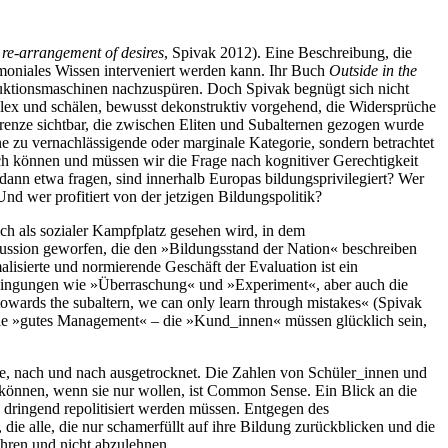
 re-arrangement of desires
, Spivak 2012). Eine Beschreibung, die
emoniales Wissen interveniert werden kann. Ihr Buch
Outside in the
duktionsmaschinen nachzuspüren. Doch Spivak begnügt sich nicht
lex und schälen, bewusst dekonstruktiv vorgehend, die Widersprüche
Grenze sichtbar, die zwischen Eliten und Subalternen gezogen wurde
e zu vernachlässigende oder marginale Kategorie, sondern betrachtet
ch können und müssen wir die Frage nach kognitiver Gerechtigkeit
dann etwa fragen, sind innerhalb Europas bildungsprivilegiert? Wer
nd wer profitiert von der jetzigen Bildungspolitik?
ch als sozialer Kampfplatz gesehen wird, in dem
ussion geworfen, die den »Bildungsstand der Nation« beschreiben
malisierte und normierende Geschäft der Evaluation ist ein
ingungen wie »Überraschung« und »Experiment«, aber auch die
owards the subaltern, we can only learn through mistakes« (Spivak
 wie »gutes Management« – die »Kund_innen« müssen glücklich sein,
e, nach und nach ausgetrocknet. Die Zahlen von Schüler_innen und
n können, wenn sie nur wollen, ist Common Sense. Ein Blick an die
e dringend repolitisiert werden müssen. Entgegen des
 die alle, die nur schamerfüllt auf ihre Bildung zurückblicken und die
hren und nicht abzulehnen.