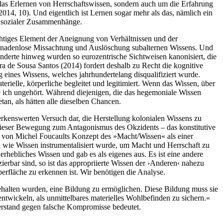
 das Erlernen von Herrschaftswissen, sondern auch um die Erfahrung
014, 10). Und eigentlich ist Lernen sogar mehr als das, nämlich ein
ng sozialer Zusammenhänge.
ichtiges Element der Aneignung von Verhältnissen und der
gnadenlose Missachtung und Auslöschung subalternen Wissens. Und
hunderte hinweg wurden so eurozentrische Sichtweisen kanonisiert, die
a de Sousa Santos (2014) fordert deshalb zu Recht die kognitive
 eines Wissens, welches jahrhundertelang disqualifiziert wurde.
erielle, körperliche begleitet und legitimiert. Wenn das Wissen, über
ibe ich ungehört. Während diejenigen, die das hegemoniale Wissen
an, als hätten alle dieselben Chancen.
kenswerten Versuch dar, die Herstellung kolonialen Wissens zu
 dieser Bewegung zum Antagonismus des Okzidents – das konstitutive
fe von Michel Foucaults Konzept des »Macht/Wissen« als einer
 wie Wissen instrumentalisiert wurde, um Macht und Herrschaft zu
erhebliches Wissen und gab es als eigenes aus. Es ist eine andere
rbar sind, so ist das appropriierte Wissen der ›Anderen‹ nahezu
berfläche zu erkennen ist. Wir benötigen die Analyse.
gehalten wurden, eine Bildung zu ermöglichen. Diese Bildung muss sie
 entwickeln, als unmittelbares materielles Wohlbefinden zu sichern.«
erstand gegen falsche Kompromisse bedeutet.