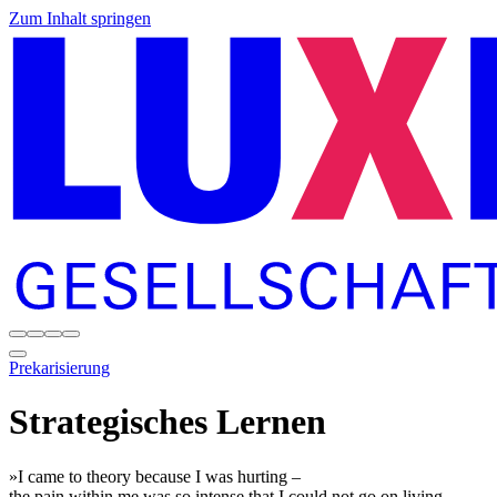
Zum Inhalt springen
Prekarisierung
Strategisches Lernen
»I came to theory because I was hurting –
the pain within me was so intense that I could not go on living.