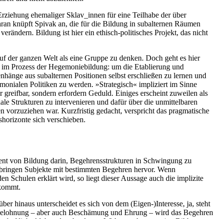
 Erziehung ehemaliger Sklav_innen für eine Teilhabe der über
an knüpft Spivak an, die für die Bildung in subalternen Räumen
rändern. Bildung ist hier ein ethisch-politisches Projekt, das nicht
uf der ganzen Welt als eine Gruppe zu denken. Doch geht es hier
ng im Prozess der Hegemoniebildung: um die Etablierung und
nhänge aus subalternen Positionen selbst erschließen zu lernen und
onialen Politiken zu werden. »Strategisch« impliziert im Sinne
 greifbar, sondern erfordern Geduld. Einiges erscheint zuweilen als
ale Strukturen zu intervenieren und dafür über die unmittelbaren
n vorzuziehen war. Kurzfristig gedacht, verspricht das pragmatische
shorizonte sich verschieben.
ent von Bildung darin, Begehrensstrukturen in Schwingung zu
sse bringen Subjekte mit bestimmten Begehren hervor. Wenn
n Schulen erklärt wird, so liegt dieser Aussage auch die implizite
 kommt.
über hinaus unterscheidet es sich von dem (Eigen-)Interesse, ja, steht
nd Belohnung – aber auch Beschämung und Ehrung – wird das Begehren