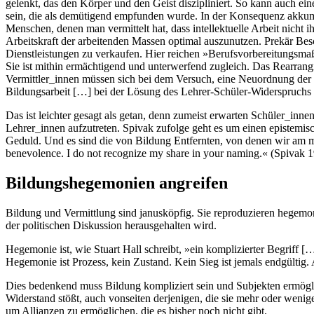
gelenkt, das den Körper und den Geist diszipliniert. So kann auch ein
sein, die als demütigend empfunden wurde. In der Konsequenz akkumu
Menschen, denen man vermittelt hat, dass intellektuelle Arbeit nicht ih
Arbeitskraft der arbeitenden Massen optimal auszunutzen. Prekär Bes
Dienstleistungen zu verkaufen. Hier reichen »Berufsvorbereitungsmaß
Sie ist mithin ermächtigend und unterwerfend zugleich. Das Rearran
Vermittler_innen müssen sich bei dem Versuch, eine Neuordnung der Be
Bildungsarbeit […] bei der Lösung des Lehrer-Schüler-Widerspruchs [
Das ist leichter gesagt als getan, denn zumeist erwarten Schüler_inne
Lehrer_innen aufzutreten. Spivak zufolge geht es um einen epistemis
Geduld. Und es sind die von Bildung Entfernten, von denen wir am mei
benevolence. I do not recognize my share in your naming.« (Spivak 
Bildungshegemonien angreifen
Bildung und Vermittlung sind janusköpfig. Sie reproduzieren hegemoni
der politischen Diskussion herausgehalten wird.
Hegemonie ist, wie Stuart Hall schreibt, »ein komplizierter Begriff [
Hegemonie ist Prozess, kein Zustand. Kein Sieg ist jemals endgültig.
Dies bedenkend muss Bildung kompliziert sein und Subjekten ermöglic
Widerstand stößt, auch vonseiten derjenigen, die sie mehr oder wenige
um Allianzen zu ermöglichen, die es bisher noch nicht gibt.