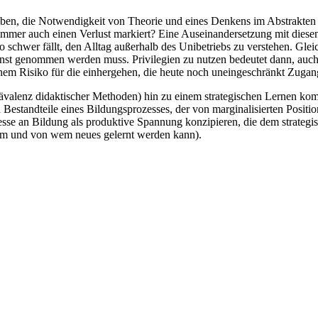
haben, die Notwendigkeit von Theorie und eines Denkens im Abstrakte
g immer auch einen Verlust markiert? Eine Auseinandersetzung mit diese
 schwer fällt, den Alltag außerhalb des Unibetriebs zu verstehen. Gleic
 ernst genommen werden muss. Privilegien zu nutzen bedeutet dann, auc
inem Risiko für die einhergehen, die heute noch uneingeschränkt Zugan
ävalenz didaktischer Methoden) hin zu einem strategischen Lernen ko
standteile eines Bildungsprozesses, der von marginalisierten Positionen
sse an Bildung als produktive Spannung konzipieren, die dem strategi
wem und von wem neues gelernt werden kann).