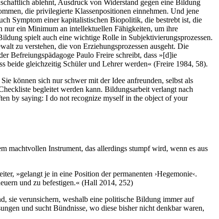
denschaftlich ablehnt, Ausdruck von Widerstand gegen eine Bildung
ommen, die privilegierte Klassenpositionen einnehmen. Und jene
ch Symptom einer kapitalistischen Biopolitik, die bestrebt ist, die
 nur ein Minimum an intellektuellen Fähigkeiten, um ihre
ldung spielt auch eine wichtige Rolle in Subjektivierungsprozessen.
walt zu verstehen, die von Erziehungsprozessen ausgeht. Die
der Befreiungspädagoge Paulo Freire schreibt, dass »[d]ie
s beide gleichzeitig Schüler und Lehrer werden« (Freire 1984, 58).
 Sie können sich nur schwer mit der Idee anfreunden, selbst als
heckliste begleitet werden kann. Bildungsarbeit verlangt nach
en by saying: I do not recognize myself in the object of your
nem machtvollen Instrument, das allerdings stumpf wird, wenn es aus
eiter, »gelangt je in eine Position der permanenten ›Hegemonie‹.
neuern und zu befestigen.« (Hall 2014, 252)
, sie verunsichern, weshalb eine politische Bildung immer auf
Lösungen und sucht Bündnisse, wo diese bisher nicht denkbar waren,