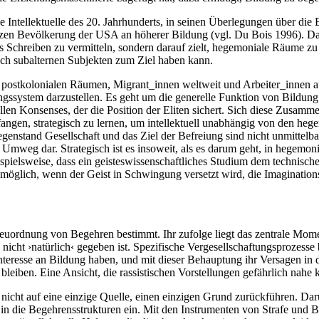
 Intellektuelle des 20. Jahrhunderts, in seinen Überlegungen über die
rzen Bevölkerung der USA an höherer Bildung (vgl. Du Bois 1996). Dar
s Schreiben zu vermitteln, sondern darauf zielt, hegemoniale Räume zu ve
och subalternen Subjekten zum Ziel haben kann.
n postkolonialen Räumen, Migrant_innen weltweit und Arbeiter_innen a
ungssystem darzustellen. Es geht um die generelle Funktion von Bildu
len Konsenses, der die Position der Eliten sichert. Sich diese Zusamme
gen, strategisch zu lernen, um intellektuell unabhängig von den hegem
enstand Gesellschaft und das Ziel der Befreiung sind nicht unmittelbar
 Umweg dar. Strategisch ist es insoweit, als es darum geht, in hegemoni
pielsweise, dass ein geisteswissenschaftliches Studium dem technische
 möglich, wenn der Geist in Schwingung versetzt wird, die Imagination
uordnung von Begehren bestimmt. Ihr zufolge liegt das zentrale Mom
nd nicht ›natürlich‹ gegeben ist. Spezifische Vergesellschaftungsproze
teresse an Bildung haben, und mit dieser Behauptung ihr Versagen in de
eiben. Eine Ansicht, die rassistischen Vorstellungen gefährlich nahe
ch nicht auf eine einzige Quelle, einen einzigen Grund zurückführen. Dar
k in die Begehrensstrukturen ein. Mit den Instrumenten von Strafe u