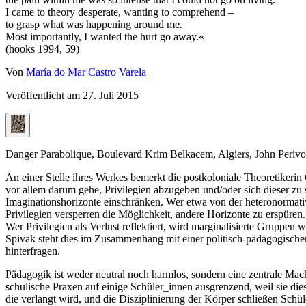
I came to theory desperate, wanting to comprehend –
to grasp what was happening around me.
Most importantly, I wanted the hurt go away.«
(hooks 1994, 59)
Von
María do Mar Castro Varela
Veröffentlicht am
27. Juli 2015
Danger Parabolique, Boulevard Krim Belkacem, Algiers, John Perivo
An einer Stelle ihres Werkes bemerkt die postkoloniale Theoretikerin 
vor allem darum gehe, Privilegien abzugeben und/oder sich dieser zu sc
Imaginationshorizonte einschränken. Wer etwa von der heteronormative
Privilegien versperren die Möglichkeit, andere Horizonte zu erspüre
Wer Privilegien als Verlust reflektiert, wird marginalisierte Gruppen 
Spivak steht dies im Zusammenhang mit einer politisch-pädagogische
hinterfragen.
Pädagogik ist weder neutral noch harmlos, sondern eine zentrale Mach
schulische Praxen auf einige Schüler_innen ausgrenzend, weil sie die
die verlangt wird, und die Disziplinierung der Körper schließen Schü