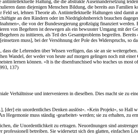
e antiintellektuelle Haltung, die die abstrakte Auseinandersetzung lei
lieren dann diejenigen Menschen Bildung, die bereits aus Familien k
r Feld sei, lehnen Theorie ab. Antiintellektuelle Haltungen sind damit au
chäftigte an den Rändern oder im Niedriglohnbereich brauchen dagegen
nahmen«, die von der Bundesregierung großzügig finanziert werden. Bi
gieren von Begehren ist deswegen als ein bewusster Umgang mit der Ge
gehren zu initiieren, als Teil des Gesamtproblems begreifen. Bereits 
einsetzen muss], bei der Versöhnung der Pole des Widerspruchs, so das
n, dass die Lehrenden über Wissen verfügen, das sie an sie weitergeben.
chen Wandel, der weder von heute auf morgen gelingen noch mit einer C
sten lernen können. »It is the disenfranchised who teaches us most oft
1993, 137)
ale Verhältnisse und intervenieren in dieselben. Dies macht sie zu ei
…], [der] ein unordentliches Denken auslöst«. »Kein Projekt«, so Hall w
 An Hegemonie muss ständig ›gearbeitet‹ werden; sie zu erhalten, zu er
hen, die Unordentlichkeit zu ertragen. Neuordnungen sind anstrengend
r professionell betreiben. Sie widersetzt sich den glatten, einfachen 