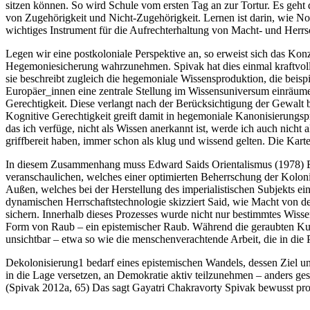
sitzen können. So wird Schule vom ersten Tag an zur Tortur. Es geht
von Zugehörigkeit und Nicht-Zugehörigkeit. Lernen ist darin, wie Nor
wichtiges Instrument für die Aufrechterhaltung von Macht- und Herr
Legen wir eine postkoloniale Perspektive an, so erweist sich das Ko
Hegemoniesicherung wahrzunehmen. Spivak hat dies einmal kraftvoll
sie beschreibt zugleich die hegemoniale Wissensproduktion, die beispi
Europäer_innen eine zentrale Stellung im Wissensuniversum einräumen
Gerechtigkeit. Diese verlangt nach der Berücksichtigung der Gewalt 
Kognitive Gerechtigkeit greift damit in hegemoniale Kanonisierungspro
das ich verfüge, nicht als Wissen anerkannt ist, werde ich auch nicht
griffbereit haben, immer schon als klug und wissend gelten. Die Kart
In diesem Zusammenhang muss Edward Saids Orientalismus (1978) Erwä
veranschaulichen, welches einer optimierten Beherrschung der Kolon
Außen, welches bei der Herstellung des imperialistischen Subjekts e
dynamischen Herrschaftstechnologie skizziert Said, wie Macht von d
sichern. Innerhalb dieses Prozesses wurde nicht nur bestimmtes Wissen
Form von Raub – ein epistemischer Raub. Während die geraubten Kunst
unsichtbar – etwa so wie die menschenverachtende Arbeit, die in die 
Dekolonisierung
1
bedarf eines epistemischen Wandels, dessen Ziel un
in die Lage versetzen, an Demokratie aktiv teilzunehmen – anders gesag
(Spivak 2012a, 65) Das sagt Gayatri Chakravorty Spivak bewusst pro