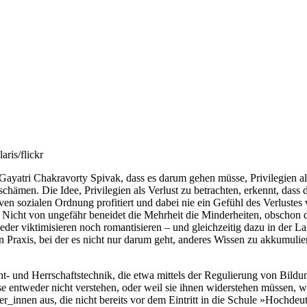
laris/flickr
Gayatri Chakravorty Spivak, dass es darum gehen müsse, Privilegien als
hämen. Die Idee, Privilegien als Verlust zu betrachten, erkennt, dass d
n sozialen Ordnung profitiert und dabei nie ein Gefühl des Verlustes v
n. Nicht von ungefähr beneidet die Mehrheit die Minderheiten, obschon 
weder viktimisieren noch romantisieren – und gleichzeitig dazu in der La
n Praxis, bei der es nicht nur darum geht, anderes Wissen zu akkumul
t- und Herrschaftstechnik, die etwa mittels der Regulierung von Bildun
se entweder nicht verstehen, oder weil sie ihnen widerstehen müssen, w
ler_innen aus, die nicht bereits vor dem Eintritt in die Schule »Hochd