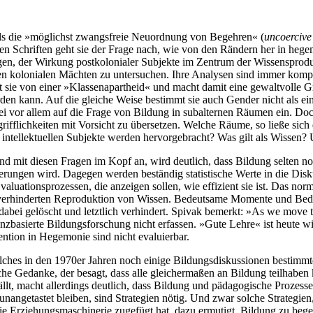
ls die »möglichst zwangsfreie Neuordnung von Begehren« (
uncoercive
nen Schriften geht sie der Frage nach, wie von den Rändern her in heg
agen, der Wirkung postkolonialer Subjekte im Zentrum der Wissenspro
den kolonialen Mächten zu untersuchen. Ihre Analysen sind immer komp
ht sie von einer »Klassenapartheid« und macht damit eine gewaltvolle 
en kann. Auf die gleiche Weise bestimmt sie auch Gender nicht als ein
ei vor allem auf die Frage von Bildung in subalternen Räumen ein. Do
fflichkeiten mit Vorsicht zu übersetzen. Welche Räume, so ließe sich 
ntellektuellen Subjekte werden hervorgebracht? Was gilt als Wissen? U
 mit diesen Fragen im Kopf an, wird deutlich, dass Bildung selten no
ungen wird. Dagegen werden beständig statistische Werte in die Disk
valuationsprozessen, die anzeigen sollen, wie effizient sie ist. Das nor
verhinderten Reproduktion von Wissen. Bedeutsame Momente und Bed
abei gelöscht und letztlich verhindert. Spivak bemerkt: »As we move t
enzbasierte Bildungsforschung nicht erfassen. »Gute Lehre« ist heute
vention in Hegemonie sind nicht evaluierbar.
lches in den 1970er Jahren noch einige Bildungsdiskussionen bestimmt
sche Gedanke, der besagt, dass alle gleichermaßen an Bildung teilhabe
ällt, macht allerdings deutlich, dass Bildung und pädagogische Prozess
nangetastet bleiben, sind Strategien nötig. Und zwar solche Strategien,
e Erziehungsmaschinerie zugefügt hat, dazu ermutigt, Bildung zu bege