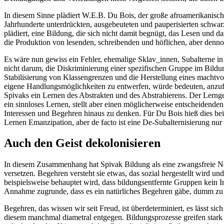
In diesem Sinne plädiert W.E.B. Du Bois, der große afroamerikanische
Jahrhunderte unterdrückten, ausgebeuteten und pauperisierten schwa
plädiert, eine Bildung, die sich nicht damit begnügt, das Lesen und da
die Produktion von lesenden, schreibenden und höflichen, aber denn
Es wäre nun gewiss ein Fehler, ehemalige Sklav_innen, Subalterne i
nicht darum, die Diskriminierung einer spezifischen Gruppe im Bild
Stabilisierung von Klassengrenzen und die Herstellung eines machtvol
eigene Handlungsmöglichkeiten zu entwerfen, würde bedeuten, anzufan
Spivaks ein Lernen des Abstrakten und des Abstrahierens. Der Lerngeg
ein sinnloses Lernen, stellt aber einen möglicherweise entscheidenden
Interessen und Begehren hinaus zu denken. Für Du Bois hieß dies beis
Lernen Emanzipation, aber de facto ist eine De-Subalternisierung nur
Auch den Geist dekolonisieren
In diesem Zusammenhang hat Spivak Bildung als eine zwangsfreie Ne
versetzen. Begehren versteht sie etwas, das sozial hergestellt wird u
beispielsweise behauptet wird, dass bildungsentfernte Gruppen kein In
Annahme zugrunde, dass es ein natürliches Begehren gäbe, dumm zu bl
Begehren, das wissen wir seit Freud, ist überdeterminiert, es lässt si
diesem manchmal diametral entgegen. Bildungsprozesse greifen star