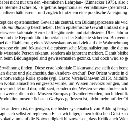
 dabei nicht nur um den »heimlichen Lehrplan« (Zinnecker 1975), also
a Sternfeld schreibt, »Ergebnis hegemonialer Verhältnisse« (Sternfeld 2
schaftsverhältnissen – und zugleich trotzdem eine praktische Aneignu
nzept der epistemischen Gewalt als zentral, um Bildungsprozesse als w
 als
mindfucking
beschrieben. Denn epistemische Gewalt umfasst die 
elsweise koloniale Herrschaft legitimierte und stabilisierte. Über Jahr
 und die Reproduktion imperialistischer Subjekte sicherten. Boaventur
bei der Etablierung eines Wissenskanons und zielt auf die Wahrnehmung
zesse ein und fokussiert die epistemische Marginalisierung, die die mat
 als wissende Person erkannt, sondern als ignorant markiert. Damit ble
en beim Bildungsspiel sind gewissermaßen gezinkt, und doch wird so get
hnung finden. Diese erste koloniale Diskursanalyse stellt den bemer
ien diente und gleichzeitig das ›Andere‹ erschuf. Der Orient wurde in
ine notwendige Rolle spielte (vgl. Castro Varela/Dhawan 2015). Mithil
en Kolonialmächten eingesetzt wurde, um Wissen hervorzubringen, und
 vernichtet und disqualifiziert, sondern der Westen vereinnahmte auch 
werke, die in den Museen Europas präsentiert werden, noch identifizie
Produktion unserer liebsten
Gadgets
geflossen ist, nicht mehr auf der O
ter anderem ist, denjenigen, die bisher systematisch von Bildung fern
t: sich selbst zu regieren. »Es ist wichtiger, einen kritischen Geist zu
vokativ, um auf die Notwendigkeit hinzuweisen, dass Kritik auch Wid