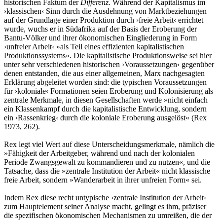
historischen Faktum der
Differenz.
Während der Kapitalismus im
›klassischen‹ Sinn durch die Ausdehnung von Marktbeziehungen
auf der Grundlage einer Produktion durch ›freie Arbeit‹ errichtet
wurde, wuchs er in Südafrika auf der Basis der Eroberung der
Bantu-Völker und ihrer ökonomischen Eingliederung in Form
›unfreier Arbeit‹ »als Teil eines effizienten kapitalistischen
Produktionssystems«. Die kapitalistische Produktionsweise sei hier
unter sehr verschiedenen historischen ›Voraussetzungen‹ gegenüber
denen entstanden, die aus einer allgemeinen, Marx nachgesagten
Erklärung abgeleitet worden sind: die typischen Voraussetzungen
für ›koloniale‹ Formatio­nen seien Eroberung und Kolonisierung als
zentrale Merkmale, in diesen Gesellschaften werde »nicht einfach
ein Klassenkampf durch die kapitalistische Entwicklung, sondern
ein ›Rassenkrieg‹ durch die koloniale Eroberung ausgelöst« (Rex
1973, 262).
Rex legt viel Wert auf diese Unterscheidungsmerkmale, nämlich die
»Fähigkeit der Arbeitgeber, während und nach der kolonialen
Periode Zwangs­gewalt zu kommandieren und zu nutzen«, und die
Tatsache, dass die »zentrale Institution der Arbeit« nicht klassische
freie Arbeit, sondern »Wanderarbeit in ihrer unfreien Form« sei.
Indem Rex diese recht untypische ›zentrale Institution der Arbeit‹
zum Hauptelement seiner Analyse macht, gelingt es ihm, präziser
die spezifischen ökonomischen Mechanismen zu umreißen, die der