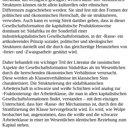
Strukturen können nicht allein kulturellen oder ethnischen
Differenzen zugeschrieben werden: Sie sind fest mit den Formen der
politischen und ökonomischen Herrschaft, die sie strukturieren,
verwoben. Auch kann es wenig Streit darüber geben, dass in dieser
Gesellschaftsformation die kapitalistische Produktionsweise
dominant ist: Südafrika ist der Sonderfall einer
industriekapitalistischen Gesellschaftsformation, in der ›Rasse‹ ein
artikulierendes Prinzip sozialer, politischer und ideologischer
Strukturen darstellt und die durch das gleichzeitige Heranziehen von
›freier‹ und ›Zwangsarbeit‹ gestützt wird.
Daher behandelt ein wichtiger Teil der Literatur die rassistischen
Aspekte der Gesellschaftsformation Südafrikas als im Wesentlichen
durch die herrschenden ökonomischen Verhältnisse verursacht.
Diese werden als Klassenverhältnisse im klassischen Sinn
charakterisiert. Die Strukturierung der südafrikanischen
Arbeiterschaft in schwarze und weiße Schichten wird analog zur
›Fraktionierung‹ der Arbeiterklasse, die man in allen kapitalistischen
Gesellschaftsformationen findet, verstanden – mit dem einzigen
Unterschied, dass hier ›Rasse‹ der Mechanismus ist, durch den die
Stratifizierung der Klasse hervorgebracht wird. Es wird, wie Wolpe
beobachtet hat, angenommen, dass die weiße und die schwarze
Arbeiterklasse in einer im Wesentlichen identischen Beziehung zum
Kapital stehen.