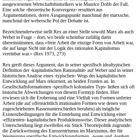
ausgewiesenen Wirtschaftshistorikers wie Maurice Dobb der Fall.
Eine solche ›theoretische Konvergenz‹ resultiert aus
Argumentationen, deren Ausgangspunkt manchmal der marxsche,
manchmal der webersche Pol der Debatte ist.
Bezeichnenderweise stellt Rex an einer Stelle sowohl Marx als auch
Weber in Frage – dort, wo beide scheinbar zufällig darin
übereinstimmen, dass »freie Arbeit die einzige Form von Arbeit war,
die auf lange Sicht mit der Logik des rationalen Kapitalismus
vereinbar war.« (Rex 1973, 273)
Rex greift dieses Argument, das in seiner spezifisch idealtypischen
Definition der ›kapitalistischen Rationalität‹ auf Weber und in seiner
historischen Analyse eines ›typischen‹ Wegs der kapitalistischen
Entwicklung auf Marx rekurriert, an beiden Fronten an. In
Gesellschaftsformationen ›spezifisch kolonialen Typs‹ ließen sich oft
historische Abweichungen von diesem Formtyp finden. Hier
erwiesen sich die Eroberung und eine Vielfalt von Formen unfreier
Arbeit (die auf offensichtlich irrationalen Formen wie denen von
zugeschriebenen Rassenunterschieden beruhen) als mögliche
Existenzbedingungen für die Entstehung und Entwicklung einer
›effizienten‹ kapitalistischen Produktionsweise. Dieser analytischen
Unterscheidung liegt zweifellos ein Stück Theoriepolitik zugrunde:
die Zurückweisung des Eurozentrismus im Marxismus, der für
Westeuropa spezifische Entwicklungsformen, -wege und -logiken