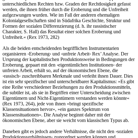
unterschiedlichen Rechten bzw. Graden der Rechtlosigkeit gefasst
werden, die ihnen früher durch die Eroberung und die Unfreiheit
aufgezwungen wurden. Wie im Fall der anderen ehemaligen
Kolonialgesellschaften sind in Südafrika Geschichte, Struktur und
Formen der sozialen Differenzierung (d. h. ihr rassistischer
Charakter, S. Hall) das Resultat einer solchen Eroberung und
Unfreiheit.« (Rex 1973, 282)
Als die beiden entscheidenden begrifflichen Instrumentarien
organisieren ›Eroberung‹ und ›unfreie Arbeit‹ Rex’ Analyse. Der
Ursprung der kapitalistischen Produktionsweise in Bedingungen der
Eroberung, gepaart mit den ›eigentümlichen Institutionen‹ der
unfreien Arbeit, erhält so, auf der ökonomischen Ebene, die
›rassisch‹ zuschreibbaren Merkmale und verleiht ihnen Dauer. Dies
ist ein sehr spezifischer und unterscheidbarer Kapitalismus: »Es gibt
eine Reihe verschiedener Beziehungen zu den Produktionsmitteln,
die subtiler ist, als sie in Begriffen einer Unterscheidung zwischen
Eigentümern und Nicht-Eigentümern verstanden werden könnte«
(Rex 1973, 264), jede von ihnen »bringt spezifische
Klassensituationen hervor«, »ein ganzes Spektrum von
Klassensituationen«. Die Analyse beginnt daher mit der
ökonomischen Ebene, aber sie weicht vom klassischen Typus ab.
Daneben gibt es jedoch andere Verhältnisse, die nicht den ›sozialen
Produktionsverhältnissen‹ zugeordnet werden können und