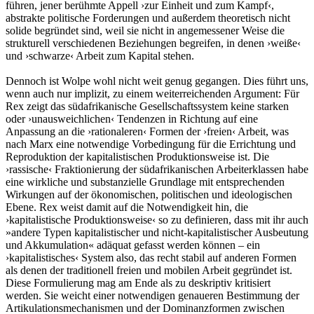
führen, jener berühmte Appell ›zur Einheit und zum Kampf‹,
abstrakte politische Forderungen und außerdem theoretisch nicht
solide begründet sind, weil sie nicht in angemessener Weise die
strukturell verschiedenen Beziehungen begreifen, in denen ›weiße‹
und ›schwarze‹ Arbeit zum Kapital stehen.
Dennoch ist Wolpe wohl nicht weit genug gegangen. Dies führt uns,
wenn auch nur implizit, zu einem weiterreichenden Argument: Für
Rex zeigt das südafrikanische Gesellschaftssystem keine starken
oder ›unausweichlichen‹ Tendenzen in Richtung auf eine
Anpassung an die ›rationaleren‹ Formen der ›freien‹ Arbeit, was
nach Marx eine notwendige Vorbedingung für die Errichtung und
Reproduktion der kapitalistischen Produktionsweise ist. Die
›rassische‹ Fraktionierung der südafrikanischen Arbeiterklassen habe
eine wirkliche und substanzielle Grundlage mit entsprechenden
Wirkungen auf der ökonomischen, politischen und ideologischen
Ebene. Rex weist damit auf die Notwendigkeit hin, die
›kapitalistische Produktionsweise‹ so zu definieren, dass mit ihr auch
»andere Typen kapitalistischer und nicht-kapitalistischer Ausbeutung
und Akkumulation« adäquat gefasst werden können – ein
›kapitalistisches‹ System also, das recht stabil auf anderen Formen
als denen der traditionell freien und mobilen Arbeit gegründet ist.
Diese Formulierung mag am Ende als zu deskriptiv kritisiert
werden. Sie weicht einer notwendigen genaueren Bestimmung der
Artikulationsmechanismen und der Dominanzformen zwischen