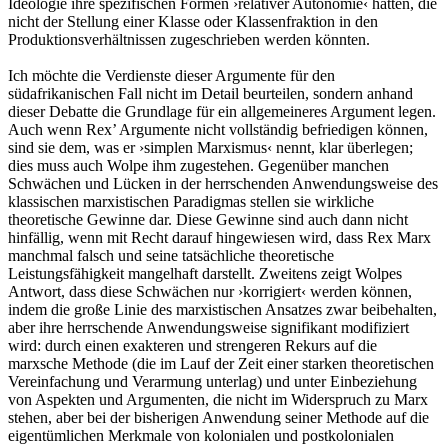
Ideologie ihre spezifischen Formen ›relativer Autonomie‹ hätten, die
nicht der Stellung einer Klasse oder Klassenfraktion in den
Produktionsverhältnissen zugeschrieben werden könnten.
Ich möchte die Verdienste dieser Argumente für den
südafrikanischen Fall nicht im Detail beurteilen, sondern anhand
dieser Debatte die Grundlage für ein allgemeineres Argument legen.
Auch wenn Rex’ Argumente nicht vollständig befriedigen können,
sind sie dem, was er ›simplen Marxismus‹ nennt, klar überlegen;
dies muss auch Wolpe ihm zugestehen. Gegenüber manchen
Schwächen und Lücken in der herrschenden Anwendungsweise des
klassischen marxistischen Paradigmas stellen sie wirkliche
theoretische Gewinne dar. Diese Gewinne sind auch dann nicht
hinfällig, wenn mit Recht darauf hingewiesen wird, dass Rex Marx
manchmal falsch und seine tatsächliche theoretische
Leistungsfähigkeit mangelhaft darstellt. Zweitens zeigt Wolpes
Antwort, dass diese Schwächen nur ›korrigiert‹ werden können,
indem die große Linie des marxistischen Ansatzes zwar beibehalten,
aber ihre herrschende Anwendungsweise signifikant modifiziert
wird: durch einen exakteren und strengeren Rekurs auf die
marxsche Methode (die im Lauf der Zeit einer starken theoretischen
Vereinfachung und Verarmung unterlag) und unter Einbeziehung
von Aspekten und Argumenten, die nicht im Widerspruch zu Marx
stehen, aber bei der bisherigen Anwendung seiner Methode auf die
eigentümlichen Merkmale von kolonialen und postkolonialen