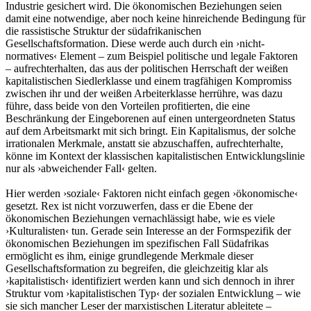
Industrie gesichert wird. Die ökonomischen Beziehungen seien
damit eine notwendige, aber noch keine hinreichende Bedingung für
die rassistische Struktur der südafrikanischen
Gesellschaftsformation. Diese werde auch durch ein ›nicht-
normatives‹ Element – zum Beispiel politische und legale Faktoren
– aufrechterhalten, das aus der politischen Herrschaft der weißen
kapitalistischen Siedlerklasse und einem tragfähigen Kompromiss
zwischen ihr und der weißen Arbeiterklasse herrühre, was dazu
führe, dass beide von den Vorteilen profitierten, die eine
Beschränkung der Eingeborenen auf einen untergeordneten Status
auf dem Arbeitsmarkt mit sich bringt. Ein Kapitalismus, der solche
irrationalen Merkmale, anstatt sie abzuschaffen, aufrechterhalte,
könne im Kontext der klassischen kapitalistischen Entwicklungslinie
nur als ›abweichender Fall‹ gelten.
Hier werden ›soziale‹ Faktoren nicht einfach gegen ›ökonomische‹
gesetzt. Rex ist nicht vorzuwerfen, dass er die Ebene der
ökonomischen Beziehungen vernachlässigt habe, wie es viele
›Kulturalisten‹ tun. Gerade sein Interesse an der Formspezifik der
ökonomischen Beziehungen im spezifischen Fall Südafrikas
ermöglicht es ihm, einige grundlegende Merkmale dieser
Gesellschaftsformation zu begreifen, die gleichzeitig klar als
›kapitalistisch‹ identifiziert werden kann und sich dennoch in ihrer
Struktur vom ›kapitalistischen Typ‹ der sozialen Entwicklung – wie
sie sich mancher Leser der marxistischen Literatur ableitete –