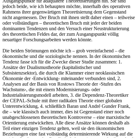
Ausgangspunkte für adäquatere Theoretisierungen hin. Sie sind
jedoch beide, wie ich behaupten möchte, innerhalb des operativen
Rahmens ihrer gegenwärtigen Theoretisierung dem Gegenstand
nicht angemessen. Der Bruch mit ihnen stellt daher einen – teilweise
oder vollständigen – theoretischen Bruch mit jeder der beiden
dominanten Tendenzen und den Versuch einer Neustrukturierung
des theoretischen Feldes dar, der zum Ausgangspunkt völlig
neuartiger Forschungsarbeiten werden könnte.
Die beiden Strömungen möchte ich – grob vereinfachend – die
ökonomische und die soziologische nennen. In der ökonomischen
Tendenz fasse ich für die Zwecke dieser Studie zusammen: 1.
Ansätze der Dualismustheorie (kapitalistischer und
Subsistenzsektor), die durch die Klammer einer neoklassischen
Ökonomie der ›Entwicklung‹ miteinander verbunden sind, 2.
Analysen auf der Basis von Rostows Theorie der ›Stufen des
Wachstums‹, die mit einem Modernisierungs- oder
Industrialisierungsmodell arbeiten, 3. die Dependenz-Theoretiker
der CEPAL-Schule mit ihrer radikalen Theorie einer globalen
Unterentwicklung, 4. schließlich Baran und André Gunder Frank,
die – wie klassisch auch immer, dies ist Gegenstand einer noch
unabgeschlossenen theoretischen Kontroverse – eine marxistische
Orientierung entwickelten. Alle diese Ansätze können deshalb als
Teil einer einzigen Tendenz gelten, weil sie den ökonomischen
Beziehungen eine fast vollständig determinierende Wirkung auf die