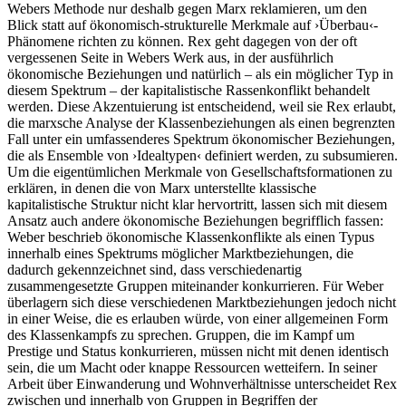
Webers Methode nur deshalb gegen Marx reklamieren, um den
Blick statt auf ökonomisch-strukturelle Merkmale auf ›Überbau‹-
Phänomene richten zu können. Rex geht dagegen von der oft
vergessenen Seite in Webers Werk aus, in der ausführlich
ökonomische Beziehungen und natürlich – als ein möglicher Typ in
diesem Spektrum – der kapitalistische Rassenkonflikt behandelt
werden. Diese Akzentuierung ist entscheidend, weil sie Rex erlaubt,
die marxsche Analyse der Klassenbeziehungen als einen begrenzten
Fall unter ein umfassenderes Spektrum ökonomischer Beziehungen,
die als Ensemble von ›Idealtypen‹ definiert werden, zu subsumieren.
Um die eigentümlichen Merkmale von Gesellschaftsformationen zu
erklären, in denen die von Marx unterstellte klassische
kapitalistische Struktur nicht klar hervortritt, lassen sich mit diesem
Ansatz auch andere ökonomische Beziehungen begrifflich fassen:
Weber beschrieb ökonomische Klassenkonflikte als einen Typus
innerhalb eines Spektrums möglicher Marktbeziehungen, die
dadurch gekennzeichnet sind, dass verschiedenartig
zusammengesetzte Gruppen miteinander konkurrieren. Für Weber
überlagern sich diese verschiedenen Marktbeziehungen jedoch nicht
in einer Weise, die es erlauben würde, von einer allgemeinen Form
des Klassenkampfs zu sprechen. Gruppen, die im Kampf um
Prestige und Status konkurrieren, müssen nicht mit denen identisch
sein, die um Macht oder knappe Ressourcen wetteifern. In seiner
Arbeit über Einwanderung und Wohnverhältnisse unterscheidet Rex
zwischen und innerhalb von Gruppen in Begriffen der