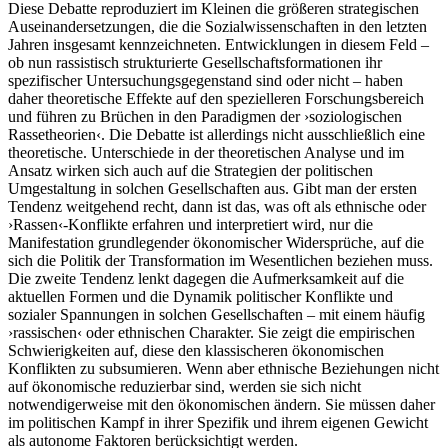
Diese Debatte reproduziert im Kleinen die größeren strategischen
Auseinandersetzungen, die die Sozialwissenschaften in den letzten
Jahren insgesamt kennzeichneten. Entwicklungen in diesem Feld –
ob nun rassistisch strukturierte Gesellschaftsformationen ihr
spezifischer Untersuchungs­gegenstand sind oder nicht – haben
daher theoretische Effekte auf den spezielleren Forschungsbereich
und führen zu Brüchen in den Paradigmen der ›soziologischen
Rassetheorien‹. Die Debatte ist allerdings nicht ausschließlich eine
theoretische. Unterschiede in der theoretischen Analyse und im
Ansatz wirken sich auch auf die Strategien der politischen
Umgestaltung in solchen Gesellschaften aus. Gibt man der ersten
Tendenz weitgehend recht, dann ist das, was oft als ethnische oder
›Rassen‹-Konflikte erfahren und interpretiert wird, nur die
Manifestation grundlegender ökonomischer Widersprüche, auf die
sich die Politik der Transformation im Wesentlichen beziehen muss.
Die zweite Tendenz lenkt dagegen die Aufmerksamkeit auf die
aktuellen Formen und die Dynamik politischer Konflikte und
sozialer Spannungen in solchen Gesellschaften – mit einem häufig
›rassischen‹ oder ethnischen Charakter. Sie zeigt die empirischen
Schwierigkeiten auf, diese den klassischeren ökonomischen
Konflikten zu subsumieren. Wenn aber ethnische Beziehungen nicht
auf ökonomische reduzierbar sind, werden sie sich nicht
notwendigerweise mit den ökonomischen ändern. Sie müssen daher
im politischen Kampf in ihrer Spezifik und ihrem eigenen Gewicht
als autonome Faktoren berücksichtigt werden.