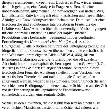
diesen verschiedenen ›Typen‹ aus. Doch ist es Rex wieder einmal
deutlich gelungen, eine Analyse in Frage zu stellen, die einen
unbezweifelbaren, allgemeinen und notwendigen klassischen Weg
kapitalistischer Entwicklung mit einer klassischen und irreversiblen
Abfolge von Entwicklungsschritten behauptete. Damit stellt er eine
teleologische und evolutionäre Interpretation in Frage, die die
Lektüre von Marx’ Arbeiten über die notwendigen Vorbedingungen
für eine optimale Entwicklungslinie der kapitalistischen
Produktionsweise bestimmte – beginnend mit der berühmten
Formulierung des
Kommunistischen Manifests
, dass »die
Bourgeoisie … alle Nationen bei Strafe des Untergangs zwingt, die
bürgerliche Produktionsweise zu übernehmen … sie erschafft sich
eine Welt nach ihrem eigenen Bilde« (MEW 4, 466), bis zur
legendären Diskussion über die ›Stufenfolge‹, die oft aus dem
Abschnitt über die ›vorkapitalistischen sogenannten
Formen‹
(i. O.
deutsch) in den
Grundrissen
abgeleitet wurde. Aufgrund dieser
teleologischen Form der Ableitung spielten in den Versionen der
marxistischen Theorie, die auf nach-koloniale Gesellschaften
angewandt werden, weder das Faktum der Eroberung noch die sehr
verschiedenen Bedingungen, in denen soziale Schichten aus der Zeit
vor der Eroberung in die kapitalistische Produk­tionsweise
eingegliedert wurden, eine zentrale Rolle.
So viel zu den Gewinnen, die die Kritik von Rex an einem allzu
vereinfachten Marxismus darstellt. Ich möchte jetzt zeigen, wie