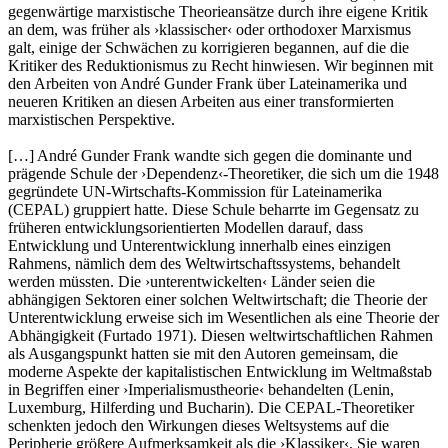
gegenwärtige marxistische Theorieansätze durch ihre eigene Kritik
an dem, was früher als ›klassischer‹ oder orthodoxer Marxismus
galt, einige der Schwächen zu korrigieren begannen, auf die die
Kritiker des Reduktionismus zu Recht hinwiesen. Wir beginnen mit
den Arbeiten von André Gunder Frank über Lateinamerika und
neueren Kritiken an diesen Arbeiten aus einer transformierten
marxistischen Perspektive.
[…] André Gunder Frank wandte sich gegen die dominante und
prägende Schule der ›Dependenz‹-Theoretiker, die sich um die 1948
gegründete UN-Wirtschafts-Kommission für Lateinamerika
(CEPAL) gruppiert hatte. Diese Schule beharrte im Gegensatz zu
früheren entwicklungsorientierten Modellen darauf, dass
Entwicklung und Unterentwicklung innerhalb eines einzigen
Rahmens, nämlich dem des Weltwirtschaftssystems, behandelt
werden müssten. Die ›unterentwickelten‹ Länder seien die
abhängigen Sektoren einer solchen Weltwirtschaft; die Theorie der
Unterentwicklung erweise sich im Wesentlichen als eine Theorie der
Abhängigkeit (Furtado 1971). Diesen weltwirtschaftlichen Rahmen
als Ausgangspunkt hatten sie mit den Autoren gemeinsam, die
moderne Aspekte der kapitalistischen Entwicklung im Weltmaßstab
in Begriffen einer ›Imperialismustheorie‹ behandelten (Lenin,
Luxemburg, Hilferding und Bucharin). Die CEPAL-Theoretiker
schenkten jedoch den Wirkungen dieses Weltsystems auf die
Peripherie größere Aufmerksamkeit als die ›Klassiker‹. Sie waren