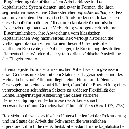
›Eingliederung‹ der afrikanischen Arbeiterklasse in das
kapitalistische System dienten, und zwar in Formen, die ihren
segmentären ›rassischen‹ Charakter eher
aufrechterhalten,
als dass
sie ihn vernichten. Die rassistische Struktur der südafrikanischen
Gesellschaftsformation erhält dadurch konkrete ökonomische
Existenzbedingungen – die Verbindung wird gerade durch ihre
›Eigentümlichkeit‹, ihre Abweichung vom klassischen
kapitalistischen Weg nachweisbar. Rex verfolgt historisch die
vielfältigen ökonomischen Formen dieser ›Unfreiheit‹: die
ländlichen Reservate, das Arbeitslager, die Entstehung des dritten
Elements eines Wanderarbeitssystems, die »städtische Ansiedlung
der Eingeborenen«.
»Beinahe jede Form der afrikanischen Arbeit weist in gewissem
Grad Gemeinsamkeiten mit dem Status des Lagerarbeiters und des
Heimarbeiters auf. Alle unterliegen einer Herren-und-Diener-
Gesetzgebung, keine ist wirklich frei, obwohl die Entwicklung eines
verarbeitenden sekundären Sektors zu größerer Flexibilität der
Löhne, längerfristiger Anstellung und daher stärkerer
Berücksichtigung der Bedürfnisse des Arbeiters nach
Verwandtschaft und Gemeinschaft führen dürfte.« (Rex 1973, 278)
Rex sieht in diesen spezifischen Unterschieden bei der Rekrutierung
und im Status der Arbeit der Schwarzen die wesentlichen
Operatoren, durch die der Arbeitskräftebedarf für die kapitalistische