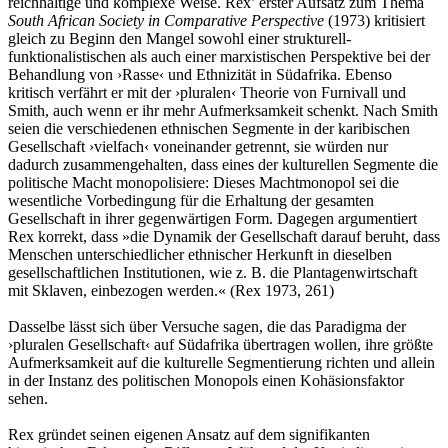
reichhaltige und komplexe Weise. Rex’ erster Aufsatz zum Thema
South African Society in Comparative Perspective
(1973) kritisiert
gleich zu Beginn den Mangel sowohl einer strukturell-
funktionalistischen als auch einer marxistischen Perspektive bei der
Behandlung von ›Rasse‹ und Ethnizität in Südafrika. Ebenso
kritisch verfährt er mit der ›pluralen‹ Theorie von Furnivall und
Smith, auch wenn er ihr mehr Aufmerksamkeit schenkt. Nach Smith
seien die verschiedenen ethnischen Segmente in der karibischen
Gesellschaft ›vielfach‹ voneinander getrennt, sie würden nur
dadurch zusammengehalten, dass eines der kulturellen Segmente die
politische Macht monopolisiere: Dieses Machtmonopol sei die
wesentliche Vorbedingung für die Erhaltung der gesamten
Gesellschaft in ihrer gegenwärtigen Form. Dagegen argumentiert
Rex korrekt, dass »die Dynamik der Gesellschaft darauf beruht, dass
Menschen unterschiedlicher ethnischer Herkunft in dieselben
gesellschaftlichen Institutionen, wie z. B. die Plantagenwirtschaft
mit Sklaven, einbezogen werden.« (Rex 1973, 261)
Dasselbe lässt sich über Versuche sagen, die das Paradigma der
›pluralen Gesellschaft‹ auf Südafrika übertragen wollen, ihre größte
Aufmerksamkeit auf die kulturelle Segmentierung richten und allein
in der Instanz des politischen Monopols einen Kohäsionsfaktor
sehen.
Rex gründet seinen eigenen Ansatz auf dem signifikanten