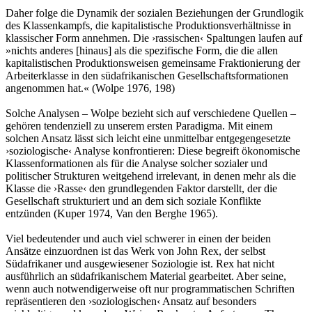
Daher folge die Dynamik der sozialen Beziehungen der Grundlogik
des Klassenkampfs, die kapitalistische Produktionsverhältnisse in
klassischer Form annehmen. Die ›rassischen‹ Spaltungen laufen auf
»nichts anderes [hinaus] als die spezifische Form, die die allen
kapitalistischen Produktionsweisen gemeinsame Fraktionierung der
Arbeiterklasse in den süd­afrikanischen Gesellschaftsformationen
angenommen hat.« (Wolpe 1976, 198)
Solche Analysen – Wolpe bezieht sich auf verschiedene Quellen –
gehören tendenziell zu unserem ersten Paradigma. Mit einem
solchen Ansatz lässt sich leicht eine unmittelbar entgegengesetzte
›soziologische‹ Analyse konfrontieren: Diese begreift ökonomische
Klassenformationen als für die Analyse solcher sozialer und
politischer Strukturen weitgehend irrelevant, in denen mehr als die
Klasse die ›Rasse‹ den grundlegenden Faktor darstellt, der die
Gesellschaft strukturiert und an dem sich soziale Konflikte
entzünden (Kuper 1974, Van den Berghe 1965).
Viel bedeutender und auch viel schwerer in einen der beiden
Ansätze einzuordnen ist das Werk von John Rex, der selbst
Südafrikaner und ausgewiesener Soziologie ist. Rex hat nicht
ausführlich an südafrikanischem Material gearbeitet. Aber seine,
wenn auch notwendigerweise oft nur programmatischen Schriften
repräsentieren den ›soziologischen‹ Ansatz auf besonders