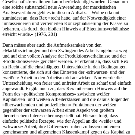
Gesellschaftsformationen kaum berücksichtigt wurden. Genau um
eine solche substanziell neue Anwendung der marxistischen
Analyseverfahren geht es in diesem Aufsatz. – Wolpe erkennt
zumindest an, dass Rex »recht hatte, auf der Notwendigkeit einer
umfassenderen und verfeinerten Konzeptualisierung der Klasse zu
beharren, als durch den bloßen Hinweis auf Eigentumsverhältnisse
erreicht wurde.« (1976, 201)
Dann müsse aber auch die Aufmerksamkeit von den
»Marktbeziehungen und den Zwängen des Arbeitsangebots« weg
und auf eine vollere Analyse der Produktionsverhältnisse und der
›Produktionsweise‹ gerichtet werden. Er erkennt an, dass sich Rex
zu Recht auf die einschlägigen Unterschiede in den Bedingungen
konzentrierte, die sich auf das Eintreten der ›schwarzen‹ und der
›weißen‹ Arbeit in den Arbeitsmarkt auswirken. Nur werde die
Unterscheidung von freier und unfreier Arbeit zu scharf und einfach
angewandt. Er gibt auch zu, dass Rex mit seinem Hinweis auf die
Form des »politischen Kompromisses« zwischen weißer
Kapitalisten- und weißen Arbeiterklassen und die daraus folgenden
»überwachenden und polizeilichen« Funktionen der weißen
gegenüber der schwarzen Arbeit einen Aspekt von großem
theoretischem Interesse herausgestellt hat. Hieraus folgt, dass
einfache politische Rezepte, wie der Appell an die ›weiße‹ und
›schwarze‹ Arbeit, ihre Differenzen ruhen zu lassen und einen
gemeinsamen und allgemeinen Klassenkampf gegen das Kapital zu