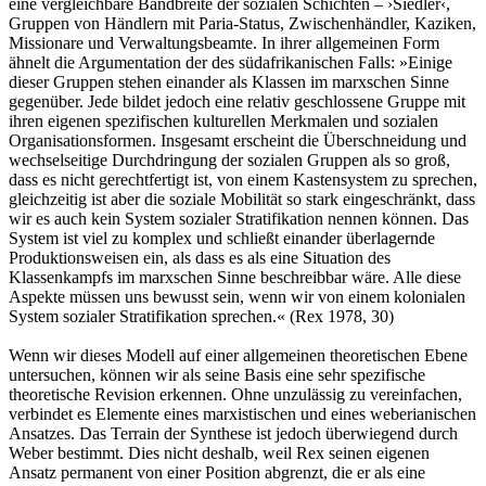
eine vergleichbare Bandbreite der sozialen Schichten – ›Siedler‹,
Gruppen von Händlern mit Paria-Status, Zwischenhändler, Kaziken,
Missionare und Verwaltungsbeamte. In ihrer allgemeinen Form
ähnelt die Argumentation der des südafrikanischen Falls: »Einige
dieser Gruppen stehen einander als Klassen im marxschen Sinne
gegenüber. Jede bildet jedoch eine relativ geschlossene Gruppe mit
ihren eigenen spezifischen kulturellen Merkmalen und sozialen
Organisationsformen. Insgesamt erscheint die Überschneidung und
wechselseitige Durchdringung der sozialen Gruppen als so groß,
dass es nicht gerechtfertigt ist, von einem Kastensystem zu sprechen,
gleichzeitig ist aber die soziale Mobilität so stark eingeschränkt, dass
wir es auch kein System sozialer Stratifikation nennen können. Das
System ist viel zu komplex und schließt einander überlagernde
Produktionsweisen ein, als dass es als eine Situation des
Klassenkampfs im marxschen Sinne beschreibbar wäre. Alle diese
Aspekte müssen uns bewusst sein, wenn wir von einem kolonia­len
System sozialer Stratifikation sprechen.« (Rex 1978, 30)
Wenn wir dieses Modell auf einer allgemeinen theoretischen Ebene
untersuchen, können wir als seine Basis eine sehr spezifische
theoretische Revision erkennen. Ohne unzulässig zu vereinfachen,
verbindet es Elemente eines marxistischen und eines weberianischen
Ansatzes. Das Terrain der Synthese ist jedoch überwiegend durch
Weber bestimmt. Dies nicht deshalb, weil Rex seinen eigenen
Ansatz permanent von einer Position abgrenzt, die er als eine