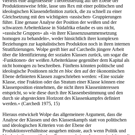
viertens eine angemessene Theoretisierung auf der Ebene der
Produktionsweise fehle, lasse uns Rex mit einer politischen und
ideologischen Klassendefinition zurück, die zu schnell zu einer
Gleichsetzung mit den wichtigsten ›rassischen‹ Gruppierungen
führe. Eine genaue Analyse der Position der weißen und der
schwarzen Arbeiterklasse in Südafrika erlaube es uns nicht,
»rassische Gruppen« als »in ihrer Klassenzusammensetzung
homogen zu behandeln«, weder hinsichtlich ihrer komplexen
Beziehungen zur kapitalistischen Produktion noch in ihren internen
Stratifizierungen. Wolpe greift hier auf Carchedis jüngere Arbeit
über die Identifizierung der sozialen Klassen zurück, um sogar die
›Funktionen‹ der weißen Arbeiterklasse gegenüber dem Kapital als
nicht homogen zu beschreiben. Fünftens könnten politische und
ideologische Positionen nicht
en bloc
den auf der ökonomischen
Ebene definierten Klassen zugeschrieben werden: »Eine soziale
Klasse, eine Fraktion oder das Stratum einer Klasse können eine
Klassenposition einnehmen, die nicht ihren Klasseninteressen
entspricht, so wie diese durch ihre Klassenbestimmung und den
durch sie abgesteckten Horizont des Klassenkampfes definiert
werden.« (Carchedi 1975, 15)
Hieraus entwickelt Wolpe das allgemeinere Argument, dass die
Analyse der Klassen und des Klassenkampfs statt von politischen
und ideologischen Kriterien von der Ebene der
Produktionsverhältnisse ausgehen müsste, auch wenn Politik und