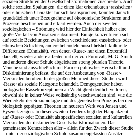
sozialen Strukturen der Gesellschaftsformationen zuschreiben. Auch
solche sozialen Spaltungen, die einen klar erkennbaren ›rassischen‹
oder ethnischen Charakter für sich beanspruchen, könnten danach
grundsätzlich unter Bezugnahme auf ökonomische Strukturen und
Prozesse beschrieben und erklärt werden. Auch der zweiten –
soziologischen – Strömung wird hier der Einfachheit halber eine
große Vielfalt von Ansätzen subsumiert: Einige konzentrieren sich
auf soziale Beziehungen zwischen verschiedenen ›rassischen‹ oder
ethnischen Schichten, andere behandeln ausschließlich kulturelle
Differenzen (Ethnizität), von denen ›Rasse‹ nur einen Extremfall
darstellt, wieder andere arbeiten mit der von Furnivall, M. G. Smith
und anderen dieser Schule abgeleiteten streng pluralen Theorie.
Manche sind ausschließlich mit Formen politischer Herrschaft und
Diskriminierung befasst, die auf der Ausbeutung von ›Rasse‹-
Merkmalen beruhen. In der großen Mehrheit dieser Studien wird
›Rasse‹ als soziale Kategorie behandelt. Demgegenüber haben
biologische Rassekonzeptionen an Wichtigkeit deutlich verloren,
obwohl sie in keiner Weise vollständig verschwunden sind, wie die
Wiederkehr der Soziobiologie und des genetischen Prinzips bei den
biologisch geprägten Theorien im neueren Werk von Jensen und
Eysenck zeigen. In dieser zweiten Tendenz liegt der Hauptakzent
auf ›Rasse‹ oder Ethnizität als spezifischen sozialen und kulturellen
Merkmalen der diskutierten Gesellschaftsformationen. Das
gemeinsame Kennzeichen aller – allein für den Zweck dieser Studie
– unter der soziologischen Schule zusammengefassten Ansätze