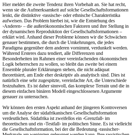
Hier meldet die zweite Tendenz ihren Vorbehalt an. Sie hat recht,
wenn sie die Aufmerksamkeit auf solche Gesellschaftsformationen
lenkt, die distinktive ›rassische‹ oder ethnische Charakteristika
aufweisen. Das Problem hierbei ist, wie die Entstehung des
›Anderen‹ – die außerökonomischen Faktoren und ihre Stellung in
der dynamischen Reproduktion der Gesellschaftsformationen –
erklärt wird. Anhand dieser Probleme können wir die Schwächen
genauer bestimmen, die durch die Umkehrungen, die jedes
Paradigma gegenüber dem anderen vornimmt, verdunkelt werden.
Während Ersteres dazu tendiert, alle Differenzen und
Besonderheiten im Rahmen einer vereinfachenden ökonomischen
Logik beherrschen zu wollen, so bleibt das zweite bei einem
Ensemble pluraler Erklärungen stehen, die nicht adäquat
theoretisiert, am Ende eher deskriptiv als analytisch sind. Dies ist
natürlich eine sehr zugespitzte, vereinfachte Art, die Unterschiede
festzuhalten. Es ist daher sinnvoll, das komplexe Terrain und die in
diesem einfachen binären Modell eingeschlossenen Argumente
genauer zu untersuchen.
Wir können den ersten Aspekt anhand der jüngeren Kontroversen
um die Analyse der südafrikanischen Gesellschaftsformation
verdeutlichen. Südafrika ist zweifellos ein ›Grenzfall‹ im
theoretischen und ein ›Testfall‹ im politischen Sinne. Es ist vielleicht
die Gesellschaftsformation, bei der die Bedeutung ›rassischer‹
Merkmale am wenigsten geleugnet werden kann. Ihre rassistischen