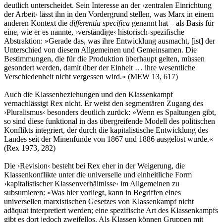
deutlich unterscheidet. Sein Interesse an der ›zentralen Einrichtung
der Arbeit‹ lässt ihn in den Vordergrund stellen, was Marx in einem
anderen Kontext die
differentia specifica
genannt hat – als Basis für
eine, wie er es nannte, ›verständige‹ historisch-spezifische
Abstraktion: »Gerade das, was ihre Entwicklung ausmacht, [ist] der
Unterschied von diesem Allgemeinen und Gemeinsamen. Die
Bestimmungen, die für die Produktion überhaupt gelten, müssen
gesondert werden, damit über der Einheit … ihre wesentliche
Verschiedenheit nicht vergessen wird.« (MEW 13, 617)
Auch die Klassenbeziehungen und den Klassenkampf
vernachlässigt Rex nicht. Er weist den segmentären Zugang des
›Pluralismus‹ besonders deutlich zurück: »Wenn es Spaltungen gibt,
so sind diese funktional in das übergreifende Modell des politischen
Konflikts integriert, der durch die kapitalistische Entwicklung des
Landes seit der Minenfunde von 1867 und 1886 ausgelöst wurde.«
(Rex 1973, 282)
Die ›Revision‹ besteht bei Rex eher in der Weigerung, die
Klassenkonflikte unter die universelle und einheitliche Form
›kapitalistischer Klassenverhältnisse‹ im Allgemeinen zu
subsumieren: »Was hier vorliegt, kann in Begriffen eines
universellen marxistischen Gesetzes von Klassenkampf nicht
adäquat interpretiert werden; eine spezifische Art des Klassenkampfs
gibt es dort jedoch zweifellos. Als Klassen können Gruppen mit