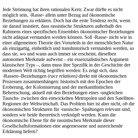
Jede Strömung hat ihren rationalen Kern: Zwar dürfte es nicht
möglich sein, ›Rasse‹ allein unter Bezug auf ökonomische
Beziehungen zu erklären. Doch hat die erste Tendenz recht, wenn
sie darauf insistiert, dass rassistische Strukturen außerhalb des
Rahmens eines spezifischen Ensembles ökonomischer Beziehungen
nicht adäquat verstanden werden können. Soll ›Rasse‹ nicht wie in
einer allgemeinen Theorie des Vorurteils in der menschlichen Natur
als einzigartig, einheitlich und transhistorisch verstanden werden, so
dass sie, wo und wann auch immer sie erscheint, dieselben
autonomen Merkmale aufweist – ein essenzialistisches Argument
klassischen Typs –, dann muss ihre Spezifik in der Geschichte der
modernen Welt richtig begriffen werden: Es zeigt sich, dass
›Rassen‹-Beziehungen
(race relations)
direkt mit ökonomischen
Prozessen zusammenhängen: historisch mit den Epochen der
Eroberung, der Kolonisierung und der merkantilistischen
Beherrschung, aktuell mit den Beziehungen eines ›ungleichen
Tauschs‹ zwischen den entwickelten Metropolen und den Satelliten-
Regio­nen der Weltwirtschaft. Das Problem hier ist aber nicht,
ob
die
ökonomischen Strukturen für ›rassische‹ Spaltungen relevant sind,
sondern
wie
beide theoretisch verknüpft werden. Kann die
ökonomische Ebene für die rassistischen Merkmale dieser
Gesellschaftsformationen eine angemessene und ausreichende
Erklärung liefern?