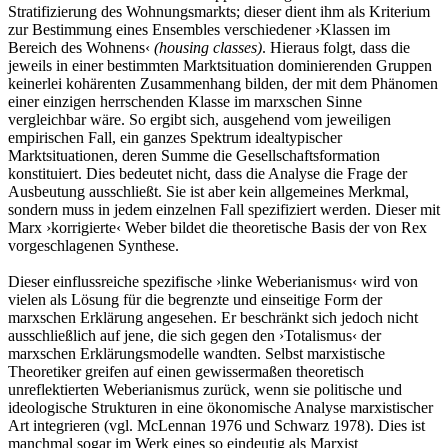
Stratifizierung des Wohnungsmarkts; dieser dient ihm als Kriterium
zur Bestimmung eines Ensembles verschiedener ›Klassen im
Bereich des Wohnens‹
(housing classes)
. Hieraus folgt, dass die
jeweils in einer bestimmten Marktsituation dominierenden Gruppen
keinerlei kohärenten Zusammenhang bilden, der mit dem Phänomen
einer einzigen herrschenden Klasse im marxschen Sinne
vergleichbar wäre. So ergibt sich, ausgehend vom jeweiligen
empirischen Fall, ein ganzes Spektrum idealtypischer
Marktsituationen, deren Summe die Gesellschaftsformation
konstituiert. Dies bedeutet nicht, dass die Analyse die Frage der
Ausbeutung ausschließt. Sie ist aber kein allgemeines Merkmal,
sondern muss in jedem einzelnen Fall spezifiziert werden. Dieser mit
Marx ›korrigierte‹ Weber bildet die theoretische Basis der von Rex
vorgeschlagenen Synthese.
Dieser einflussreiche spezifische ›linke Weberianismus‹ wird von
vielen als Lösung für die begrenzte und einseitige Form der
marxschen Erklärung angesehen. Er beschränkt sich jedoch nicht
ausschließlich auf jene, die sich gegen den ›Totalismus‹ der
marxschen Erklärungsmodelle wandten. Selbst marxistische
Theoretiker greifen auf einen gewissermaßen theoretisch
unreflektierten Weberianismus zurück, wenn sie politische und
ideologische Strukturen in eine ökonomische Analyse marxistischer
Art integrieren (vgl. McLennan 1976 und Schwarz 1978). Dies ist
manchmal sogar im Werk eines so eindeutig als Marxist