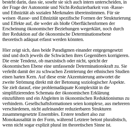
besteht darin, dass sie, sosehr sie sich auch intern unterscheiden, in
der Frage der Autonomie und Nicht-Reduzierbarkeit von ›Rasse‹
und Ethnizität als sozialen Merkmalen übereinstimmen. Für sie
weisen ›Rasse‹ und Ethnizität spezifische Formen der Strukturierung
und Effekte auf, die weder als bloße Oberflächenformen der
Erscheinung ökonomischer Beziehungen wegerklärt, noch durch
ihre Reduktion auf die ökonomische Determinationsebene
theoretisch adäquat erfasst werden könnten.
Hier zeigt sich, dass beide Paradigmen einander entgegengesetzt
sind und doch jeweils die Schwächen ihres Gegenübers korrigieren.
Die erste Tendenz, ob marxistisch oder nicht, spricht der
ökonomischen Ebene eine umfassende Determinationskraft zu. Sie
verleiht damit der zu schwachen Zentrierung der ethnischen Studien
einen harten Kern. Auf diese erste Akzentuierung antwortet die
zweite Strömung direkt mit der Betonung soziologischer Aspekte.
Sie zielt darauf, eine problemadäquate Komplexität in die
simplifizierenden Schemata der ökonomischen Erklärung
einzuführen und ein Abgleiten in ökonomischen Reduktionismus zu
verhindern. Gesellschaftsformationen seien komplexe, aus mehreren
verschiedenen, nicht aufeinander reduzierbaren Strukturen
zusammengesetzte Ensembles. Erstere tendiert also zur
Monokausalität in der Form, während Letztere betont pluralistisch,
wenn nicht sogar explizit plural im theoretischen Sinne ist.