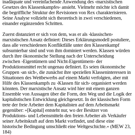
inadäquate und vereinfachende Anwendung des ›marxistischen
Gesetzes des Klassenkampfes‹ ansieht. Vielmehr möchte ich damit
die begriffliche Struktur der Revisionen von Rex charakterisieren.
Seine Analyse vollzieht sich theoretisch in zwei verschiedenen,
einander ergänzenden Schritten.
Zuerst distanziert er sich von dem, was er als ›klassischen‹
marxistischen Ansatz definiert: Dieses Erklärungsmodell postuliere,
dass alle verschiedenen Konfliktfälle unter den Klassenkampf
subsumierbar sind und von ihm dominiert werden. Klassen würden
durch ihre ökonomische Stellung nach der Unterscheidung
zwischen ›Eigentümern und Nicht-Eigentümern‹ der
Produktionsmittel recht ungenau definiert. Es seien ökonomische
Gruppen ›an sich‹, die zunächst ihre speziellen Klasseninteressen in
Situationen des Wettbewerbs auf einem Markt verfolgten, aber mit
Hilfe des Klassenkampfs zu ›Klassen für sich‹ organisiert werden
könnten. Der marxistische Ansatz wird hier mit einem ganzen
Ensemble von Aussagen über die Form, den Weg und die Logik der
kapitalistischen Entwicklung gleichgesetzt. In der klassischen Form
trete der freie Arbeiter dem Kapitalisten auf dem Arbeitsmarkt
gegenüber: »[Kapital] entsteht nur, wo der Besitzer von
Produktions- und Lebensmitteln den freien Arbeiter als Verkäufer
seiner Arbeitskraft auf dem Markt vorfindet, und diese eine
historische Bedingung umschließt eine Weltgeschichte.« (MEW 23,
184)