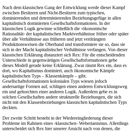
Nach dem klassischen Gang der Entwicklung werde dieser Kampf
zwischen Besitzern und Nicht-Besitzern zum typischen,
dominierenden und determinierenden Beziehungsgefüge in allen
kapitalistisch dominierten Gesellschaftsformationen. In der
klassischen Logik gewinne schließlich die ›ökonomische
Rationalität‹ der kapitalistischen Marktverhältnisse früher oder später
über alle Verhältnisse aus früheren und jetzt verdrängten
Produktionsweisen die Oberhand und transformiere sie so, dass sie
sich in der Macht kapitalistischer Verhältnisse verfangen. Von dieser
klassischen Erklärung distanziert sich Rex: Für die entscheidenden
Unterschiede in gegenwärtigen Gesellschaftsformationen gebe
dieses Modell gerade keine Erklärung. Zwar räumt Rex ein, dass es
dort, wo Kapitalismus dominiert, auch ökonomische Kämpfe
kapitalistischen Typs – Klassenkämpfe – gibt.
Gesellschaftsformationen kolonialen Typs wiesen jedoch
andersartige Formen auf, schlügen einen anderen Entwicklungsweg
ein und gehorchten einer anderen Logik. Außerdem gebe es in
solchen Gesellschaften andere strukturelle Beziehungen, die sich
nicht mit den Klassenbeziehungen klassischen kapitalistischen Typs
deckten.
Der zweite Schritt besteht in der Wiedereingliederung dieser
Probleme im Rahmen eines ›klassischen‹ Weberianismus. Allerdings
unterscheidet sich Rex hier unserer Ansicht nach von denen, die