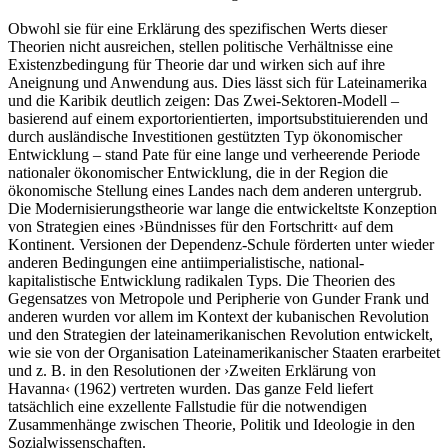
Obwohl sie für eine Erklärung des spezifischen Werts dieser
Theorien nicht ausreichen, stellen politische Verhältnisse eine
Existenzbedingung für Theorie dar und wirken sich auf ihre
Aneignung und Anwendung aus. Dies lässt sich für Lateinamerika
und die Karibik deutlich zeigen: Das Zwei-Sektoren-Modell –
basierend auf einem exportorientierten, importsubstituierenden und
durch ausländische Investitionen gestützten Typ ökonomischer
Entwicklung – stand Pate für eine lange und verheerende Periode
nationaler ökonomischer Entwicklung, die in der Region die
ökonomische Stellung eines Landes nach dem anderen untergrub.
Die Modernisierungstheorie war lange die entwickeltste Konzeption
von Strategien eines ›Bündnisses für den Fortschritt‹ auf dem
Kontinent. Versionen der Dependenz-Schule förderten unter wieder
anderen Bedingungen eine antiimperialistische, national-
kapitalistische Entwicklung radikalen Typs. Die Theorien des
Gegensatzes von Metropole und Peripherie von Gunder Frank und
anderen wurden vor allem im Kontext der kubanischen Revolution
und den Strategien der lateinamerikanischen Revolution entwickelt,
wie sie von der Organisation Lateinamerikanischer Staaten erarbeitet
und z. B. in den Resolutionen der ›Zweiten Erklärung von
Havanna‹ (1962) vertreten wurden. Das ganze Feld liefert
tatsächlich eine exzellente Fallstudie für die notwendigen
Zusammenhänge zwischen Theorie, Politik und Ideologie in den
Sozialwissenschaften.