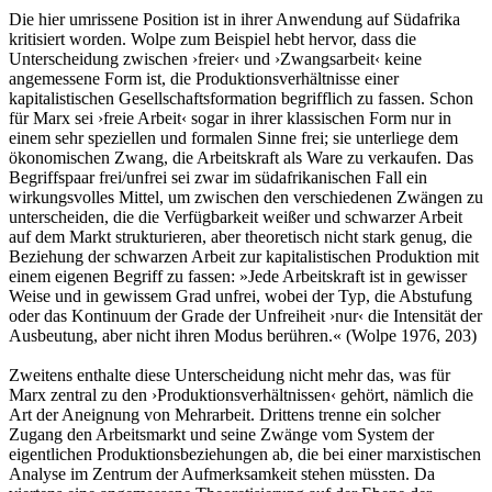
Die hier umrissene Position ist in ihrer Anwendung auf Südafrika
kritisiert worden. Wolpe zum Beispiel hebt hervor, dass die
Unterscheidung zwischen ›freier‹ und ›Zwangsarbeit‹ keine
angemessene Form ist, die Produktionsverhältnisse einer
kapitalistischen Gesellschaftsformation begrifflich zu fassen. Schon
für Marx sei ›freie Arbeit‹ sogar in ihrer klassischen Form nur in
einem sehr speziellen und formalen Sinne frei; sie unterliege dem
ökonomischen Zwang, die Arbeitskraft als Ware zu verkaufen. Das
Begriffspaar frei/unfrei sei zwar im südafrikanischen Fall ein
wirkungsvolles Mittel, um zwischen den verschiedenen Zwängen zu
unterscheiden, die die Verfügbarkeit weißer und schwarzer Arbeit
auf dem Markt strukturieren, aber theoretisch nicht stark genug, die
Beziehung der schwarzen Arbeit zur kapitalistischen Produktion mit
einem eigenen Begriff zu fassen: »Jede Arbeitskraft ist in gewisser
Weise und in gewissem Grad unfrei, wobei der Typ, die Abstufung
oder das Kontinuum der Grade der Unfreiheit ›nur‹ die Intensität der
Ausbeutung, aber nicht ihren Modus berühren.« (Wolpe 1976, 203)
Zweitens enthalte diese Unterscheidung nicht mehr das, was für
Marx zentral zu den ›Produktionsverhältnissen‹ gehört, nämlich die
Art der Aneignung von Mehrarbeit. Drittens trenne ein solcher
Zugang den Arbeitsmarkt und seine Zwänge vom System der
eigentlichen Produktionsbeziehungen ab, die bei einer marxistischen
Analyse im Zentrum der Aufmerksamkeit stehen müssten. Da