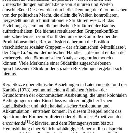
Unterscheidungen auf der Ebene von Kulturen und Werten
einschließen: Diese werden durch die Trennung der ökonomischen
von der politischen Macht, die allein die Weißen kontrollieren,
hergestellt und durch institutionelle Strukturen wie z. B. das
Erziehungssystem und die politischen Strukturen der Bantus
aufrechterhalten. Die hieraus resultierenden Gruppenkonflikte
unterscheiden sich von Konflikten um ›die Kontrolle über die
Produktionsmittel‹. Rex analysiert daher nun die Position
verschiedener sozialer Gruppen – der afrikanischen ›Mittelklasse‹,
der
Cape Coloured,
der indischen Händler –, die nicht einfach der
vorhergehenden ökonomischen Analyse zugeordnet werden
können. Viele Merkmale einer Südafrika zugeschriebenen
›geschlossenen‹ Struktur der sozialen Beziehungen ergeben sich
hieraus.
Rex’ Skizze über ethnische Beziehungen in Lateinamerika und der
Karibik (1978) beginnt mit einem ähnlichen Abriss »der
Grundformen der ökonomischen Ausbeutung, die unter kolonialen
Bedingungen« unter Einschluss »anderer möglicher Typen
kapitalistischer und nicht kapitalistischer Ausbeutung und
Akkumulation« entstehen können. In diesem Beispiel reicht das
Spektrum der Formen ›unfreier‹ oder ›halbfreier‹ Arbeit von der
[
1
]
encomienda
–
Sklaverei und dem Plantagensystem bis zur
Herausbildung einer Schicht ›abhängiger Bauern‹. Ihr entspricht