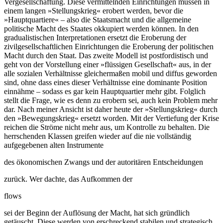
Vergesellschaftung. Diese vermittelnden Einrichtungen müssen in
einem langen »Stellungskrieg« erobert werden, bevor die
»Hauptquartiere« – also die Staatsmacht und die allgemeine
politische Macht des Staates okkupiert werden können. In den
gradualistischen Interpretationen ersetzt die Eroberung der
zivilgesellschaftlichen Einrichtungen die Eroberung der politischen
Macht durch den Staat. Das zweite Modell ist postfordistisch und
geht von der Vorstellung einer »flüssigen Gesellschaft« aus, in der
alle sozialen Verhältnisse gleichermaßen mobil und diffus geworden
sind, ohne dass eines dieser Verhältnisse eine dominante Position
einnähme – sodass es gar kein Hauptquartier mehr gibt. Folglich
stellt die Frage, wie es denn zu erobern sei, auch kein Problem mehr
dar. Nach meiner Ansicht ist daher heute der »Stellungskrieg« durch
den »Bewegungskrieg« ersetzt worden. Mit der Vertiefung der Krise
reichen die Ströme nicht mehr aus, um Kontrolle zu behalten. Die
herrschenden Klassen greifen wieder auf die nie vollständig
aufgegebenen alten Instrumente
des ökonomischen Zwangs und der autoritären Entscheidungen
zurück. Wer dachte, das Aufkommen der
flows
sei der Beginn der Auflösung der Macht, hat sich gründlich
getäuscht. Diese werden von erschreckend stabilen und strategisch