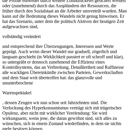
die Profite entweder durch weitere Lohndrückerei gesichert werden
oder (zunehmend) durch das Ausplündern der Ressourcen, die
früher durch den Sozialstaat an die Arbeiter umverteilt wurden. Man
kann auf die Bedeutung dieses Wandels nicht genug hinweisen. Er
hat das Szenario, unter dem die politisch Aktiven der heutigen Zeit
aufgewachsen sind,
vollständig verändert
und entsprechend ihre Überzeugungen, Interessen und Werte
geprägt. Auch wenn dieser Wandel nur graduell, zögerlich und
langsam geschieht (in Wirklichkeit passiert er oft schroff und klar),
so untergräbt er dennoch zunehmend die Effizienz eines
Kontrollsystems, das an Verbreitung, Detailliertheit und Raffinesse
alle wackligen Übereinkünfte zwischen Parteien, Gewerkschaften
und dem Staat weit übertroffen hat: das glanzvolle und
ununterbrochene
Warenspektakel
, dessen Zeugen wir nun schon seit Jahrzehnten sind. Die
Verlockung des Hyperkonsumismus verträgt sich mit trügerischer
Opulenz, aber nicht mit wirklicher Verelendung: Sie wird
wirkungsarm, wenn jene, die daran gewöhnt sind, sich alles zu
wünschen, sich in einem Zustand wiederfinden, in dem sie nichts
mehr besitzen können.