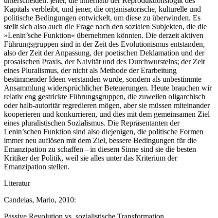
unterscheiden: jener, die innerhalb der Reproduktionslogik des
Kapitals verbleibt, und jener, die organisatorische, kulturelle und
politische Bedingungen entwickelt, um diese zu überwinden. Es
stellt sich also auch die Frage nach den sozialen Subjekten, die die
»Lenin’sche Funktion« übernehmen könnten. Die derzeit aktiven
Führungsgruppen sind in der Zeit des Evolutionismus entstanden,
also der Zeit der Anpassung, der poetischen Deklamation und der
prosaischen Praxis, der Naivität und des Durchwurstelns; der Zeit
eines Pluralismus, der nicht als Methode der Erarbeitung
bestimmender Ideen verstanden wurde, sondern als unbestimmte
Ansammlung widersprüchlicher Beteuerungen. Heute brauchen wir
relativ eng gestrickte Führungsgruppen, die zuweilen oligarchisch
oder halb-autoritär regredieren mögen, aber sie müssen miteinander
kooperieren und konkurrieren, und dies mit dem gemeinsamen Ziel
eines pluralistischen Sozialismus. Die Repräsentanten der
Lenin’schen Funktion sind also diejenigen, die politische Formen
immer neu auflösen mit dem Ziel, bessere Bedingungen für die
Emanzipation zu schaffen – in diesem Sinne sind sie die besten
Kritiker der Politik, weil sie alles unter das Kriterium der
Emanzipation stellen.
Literatur
Candeias, Mario, 2010:
Passive Revolution vs. sozialistische Transformation