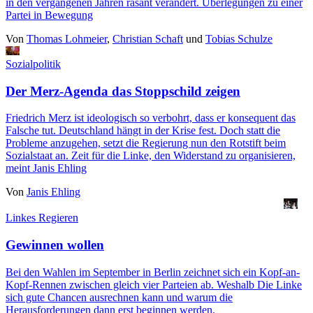
in den vergangenen Jahren rasant verändert. Überlegungen zu einer
Partei in Bewegung
Von
Thomas Lohmeier
,
Christian Schaft
und
Tobias Schulze
Sozialpolitik
Der Merz-Agenda das Stoppschild zeigen
Friedrich Merz ist ideologisch so verbohrt, dass er konsequent das
Falsche tut. Deutschland hängt in der Krise fest. Doch statt die
Probleme anzugehen, setzt die Regierung nun den Rotstift beim
Sozialstaat an. Zeit für die Linke, den Widerstand zu organisieren,
meint Janis Ehling
Von
Janis Ehling
Linkes Regieren
Gewinnen wollen
Bei den Wahlen im September in Berlin zeichnet sich ein Kopf-an-
Kopf-Rennen zwischen gleich vier Parteien ab. Weshalb Die Linke
sich gute Chancen ausrechnen kann und warum die
Herausforderungen dann erst beginnen werden.