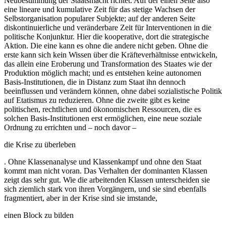
Neubestimmung der Staatsmacht richtet. Auf der einen Seite also
eine lineare und kumulative Zeit für das stetige Wachsen der
Selbstorganisation popularer Subjekte; auf der anderen Seite
diskontinuierliche und veränderbare Zeit für Interventionen in die
politische Konjunktur. Hier die kooperative, dort die strategische
Aktion. Die eine kann es ohne die andere nicht geben. Ohne die
erste kann sich kein Wissen über die Kräfteverhältnisse entwickeln,
das allein eine Eroberung und Transformation des Staates wie der
Produktion möglich macht; und es entstehen keine autonomen
Basis-Institutionen, die in Distanz zum Staat ihn dennoch
beeinflussen und verändern können, ohne dabei sozialistische Politik
auf Etatismus zu reduzieren. Ohne die zweite gibt es keine
politischen, rechtlichen und ökonomischen Ressourcen, die es
solchen Basis-Institutionen erst ermöglichen, eine neue soziale
Ordnung zu errichten und – noch davor –
die Krise zu überleben
. Ohne Klassenanalyse und Klassenkampf und ohne den Staat
kommt man nicht voran. Das Verhalten der dominanten Klassen
zeigt das sehr gut. Wie die arbeitenden Klassen unterscheiden sie
sich ziemlich stark von ihren Vorgängern, und sie sind ebenfalls
fragmentiert, aber in der Krise sind sie imstande,
einen Block zu bilden