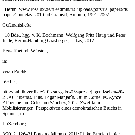
, Berlin, www.rosalux.de/fileadmin/rls_uploads/pdfs/rls_papers/rls-
paper-Candeias_2010.pd Gramsci, Antonio, 1991–2002:
Gefängnishefte
, 10 Bde., hgg. v. K. Bochmann, Wolfgang Fritz Haug und Peter
Jehle, Berlin-Hamburg Grasberger, Lukas, 2012:
Bewaffnet mit Würsten,
in:
ver.di Publik
5/2012,
http://publik.verdi.de/2012/ausgabe-05/spezial/jugend/seiten-20-
21/A0 Juberías, Luis, Edgar Manjarín, Quim Cornelles, Ayoze
Alfageme und Celestino Sánchez, 2012: Zwei Jahre
Mobilisierungen. Perspektiven eines demokratischen Bruchs in
Spanien, in:
LuXemburg
3/2012, 126–31 Porcaro, Mimmo, 2011: Linke Parteien in der