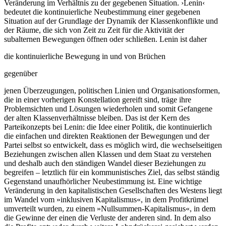
Veränderung im Verhältnis zu der gegebenen Situation. ›Lenin‹
bedeutet die kontinuierliche Neubestimmung einer gegebenen
Situation auf der Grundlage der Dynamik der Klassenkonflikte und
der Räume, die sich von Zeit zu Zeit für die Aktivität der
subalternen Bewegungen öffnen oder schließen. Lenin ist daher
die kontinuierliche Bewegung in und von Brüchen
gegenüber
jenen Überzeugungen, politischen Linien und Organisationsformen,
die in einer vorherigen Konstellation gereift sind, träge ihre
Problemsichten und Lösungen wiederholen und somit Gefangene
der alten Klassenverhältnisse bleiben. Das ist der Kern des
Parteikonzepts bei Lenin: die Idee einer Politik, die kontinuierlich
die einfachen und direkten Reaktionen der Bewegungen und der
Partei selbst so entwickelt, dass es möglich wird, die wechselseitigen
Beziehungen zwischen allen Klassen und dem Staat zu verstehen
und deshalb auch den ständigen Wandel dieser Beziehungen zu
begreifen – letztlich für ein kommunistisches Ziel, das selbst ständig
Gegenstand unaufhörlicher Neubestimmung ist. Eine wichtige
Veränderung in den kapitalistischen Gesellschaften des Westens liegt
im Wandel vom »inklusiven Kapitalismus«, in dem Profitkrümel
umverteilt wurden, zu einem »Nullsummen-Kapitalismus«, in dem
die Gewinne der einen die Verluste der anderen sind. In dem also