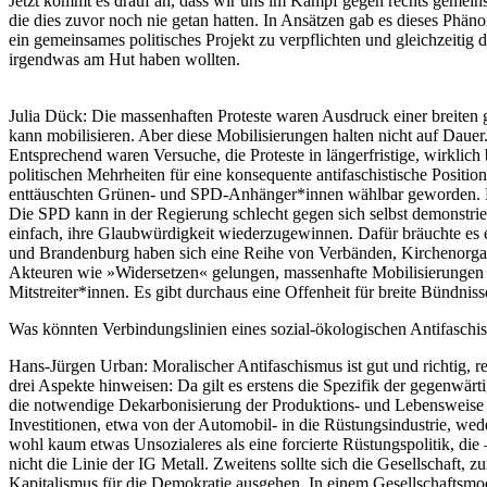
Jetzt kommt es drauf an, dass wir uns im Kampf gegen rechts gemein
die dies zuvor noch nie getan hatten. In Ansätzen gab es dieses Phäno
ein gemeinsames politisches Projekt zu verpflichten und gleichzeitig 
irgendwas am Hut haben wollten.
Julia Dück
: Die massenhaften Proteste waren Ausdruck einer breiten g
kann mobilisieren. Aber diese Mobilisierungen halten nicht auf Dauer. 
Entsprechend waren Versuche, die Proteste in längerfristige, wirklich
politischen Mehrheiten für eine konsequente antifaschistische Position
enttäuschten Grünen- und SPD-Anhänger*innen wählbar geworden. Die 
Die SPD kann in der Regierung schlecht gegen sich selbst demonstrier
einfach, ihre Glaubwürdigkeit wiederzugewinnen. Dafür bräuchte es ei
und Brandenburg haben sich eine Reihe von Verbänden, Kirchenorgani
Akteuren wie »Widersetzen« gelungen, massenhafte Mobilisierungen g
Mitstreiter*innen. Es gibt durchaus eine Offenheit für breite Bündn
Was könnten Verbindungslinien eines sozial-ökologischen Antifaschism
Hans-Jürgen Urban
: Moralischer Antifaschismus ist gut und richtig, r
drei Aspekte hinweisen: Da gilt es erstens die Spezifik der gegenwä
die notwendige Dekarbonisierung der Produktions- und Lebensweise 
Investitionen, etwa von der Automobil- in die Rüstungsindustrie, we
wohl kaum etwas Unsozialeres als eine forcierte Rüstungspolitik, die –
nicht die Linie der IG Metall. Zweitens sollte sich die Gesellschaft, 
Kapitalismus für die Demokratie ausgehen. In einem Gesellschaftsmod