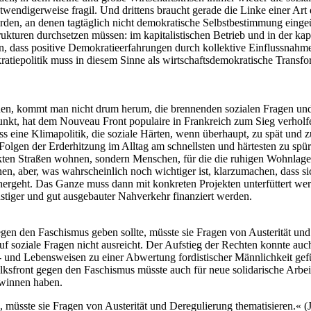
otwendigerweise fragil. Und drittens braucht gerade die Linke einer Ar
rden, an denen tagtäglich nicht demokratische Selbstbestimmung eingeü
kturen durchsetzen müssen: im kapitalistischen Betrieb und in der kapit
, dass positive Demokratieerfahrungen durch kollektive Einflussnahme
ratiepolitik muss in diesem Sinne als wirtschaftsdemokratische Transfor
bauen, kommt man nicht drum herum, die brennenden sozialen Fragen und
unkt, hat dem Nouveau Front populaire in Frankreich zum Sieg verholf
ss eine Klimapolitik, die soziale Härten, wenn überhaupt, zu spät und 
e Folgen der Erderhitzung im Alltag am schnellsten und härtesten zu 
n Straßen wohnen, sondern Menschen, für die die ruhigen Wohnlagen unb
en, aber, was wahrscheinlich noch wichtiger ist, klarzumachen, dass si
rgeht. Das Ganze muss dann mit konkreten Projekten unterfüttert wer
stiger und gut ausgebauter Nahverkehr finanziert werden.
gegen den Faschismus geben sollte, müsste sie Fragen von Austerität un
f soziale Fragen nicht ausreicht. Der Aufstieg der Rechten konnte auc
und Lebensweisen zu einer Abwertung fordistischer Männlichkeit geführt
e Volksfront gegen den Faschismus müsste auch für neue solidarische 
gewinnen haben.
e, müsste sie Fragen von Austerität und Deregulierung thematisieren.« (