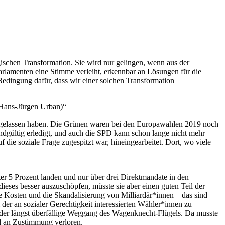
ischen Transformation. Sie wird nur gelingen, wenn aus der
Parlamenten eine Stimme verleiht, erkennbar an Lösungen für die
e Bedingung dafür, dass wir einer solchen Transformation
(Hans-Jürgen Urban)
latz gelassen haben. Die Grünen waren bei den Europawahlen 2019 noch
endgültig erledigt, und auch die SPD kann schon lange nicht mehr
die soziale Frage zugespitzt war, hineingearbeitet. Dort, wo viele
ter 5 Prozent landen und nur über drei Direktmandate in den
eses besser auszuschöpfen, müsste sie aber einen guten Teil der
Kosten und die Skandalisierung von Milliardär*innen – das sind
er an sozialer Gerechtigkeit interessierten Wähler*innen zu
 der längst überfällige Weggang des Wagenknecht-Flügels. Da musste
hl an Zustimmung verloren.