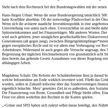
Steht nach dem Rechtsruck bei den Bundestagswahlen mit der neuen B
Hans-Jürgen Urban
: Wenn die neue Bundesregierung tatsächlich 500 Mi
harte Konflikte absehbar. Ob der notwendige Pfadwechsel in der Ökolog
Wenn sich die avisierte staatliche Investitionspolitik in eine angebotso
Umverteilung von unten nach oben. Unverzichtbar ist und bleibt dahe
Spitzeneinkommen und bei Finanzerträgen. Mit anderen Worten: Der 
wird auch gehören, jener unsäglichen gesellschaftlichen Diskursversc
Generationen (alt gegen jung), zwischen Bürgergeldempfänger*innen 
gegen europäisches Recht und ist vor allem eine Verbeugung vor Rec
Arbeitslosen. Widerstand ist auch gegen alle Versuche angesagt, den S
Begrenzung der täglichen Höchstarbeitszeit von grundsätzlich acht S
dass bereits das geltende Gesetz Ausnahmen von dieser Regelung ermö
abhängigen Arbeit.
Magdalena Schulz
: Die Reform der Schuldenbremse lässt ja darauf ho
welche Infrastruktur am Ende wirklich investiert wird. Fließt das Ge
wurden, sollen in Zukunft teilweise über das Sondervermögen finanzi
eigentlich bräuchte. Merz’ gesetztes Ziel ist es außerdem, den Sozia
Die Finanzierung von Rente, Gesundheit und Pflege bleibt offen. Eine
Frust vor allem weiterhin den Rechten in die Karten spielen.
»Grüne und SPD haben sich zuletzt selbst daran beteiligt, den Nähr