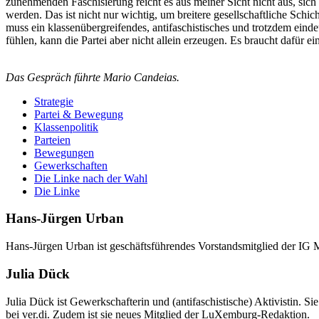
zunehmenden Faschisierung reicht es aus meiner Sicht nicht aus, sich
werden. Das ist nicht nur wichtig, um breitere gesellschaftliche Schi
muss ein klassenübergreifendes, antifaschistisches und trotzdem ein
fühlen, kann die Partei aber nicht allein erzeugen. Es braucht dafür ei
Das Gespräch führte Mario Candeias.
Strategie
Partei & Bewegung
Klassenpolitik
Parteien
Bewegungen
Gewerkschaften
Die Linke nach der Wahl
Die Linke
Hans-Jürgen Urban
Hans-Jürgen Urban ist geschäftsführendes Vorstandsmitglied der IG Me
Julia Dück
Julia Dück ist Gewerkschafterin und (antifaschistische) Aktivistin. 
bei ver.di. Zudem ist sie neues Mitglied der LuXemburg-Redaktion.