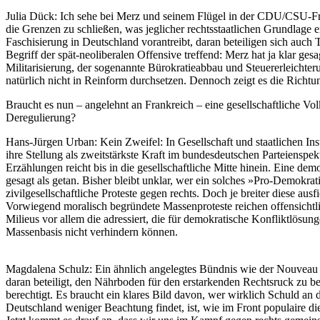
Julia Dück
: Ich sehe bei Merz und seinem Flügel in der CDU/CSU-F
die Grenzen zu schließen, was jeglicher rechtsstaatlichen Grundlage 
Faschisierung in Deutschland vorantreibt, daran beteiligen sich auch
Begriff der spät-neoliberalen Offensive treffend: Merz hat ja klar gesa
Militarisierung, der sogenannte Bürokratieabbau und Steuererleichte
natürlich nicht in Reinform durchsetzen. Dennoch zeigt es die Richt
Braucht es nun – angelehnt an Frankreich – eine gesellschaftliche Vo
Deregulierung?
Hans-Jürgen Urban
: Kein Zweifel: In Gesellschaft und staatlichen I
ihre Stellung als zweitstärkste Kraft im bundesdeutschen Parteiensp
Erzählungen reicht bis in die gesellschaftliche Mitte hinein. Eine dem
gesagt als getan. Bisher bleibt unklar, wer ein solches »Pro-Demokrat
zivilgesellschaftliche Proteste gegen rechts. Doch je breiter diese au
Vorwiegend moralisch begründete Massenproteste reichen offensichtli
Milieus vor allem die adressiert, die für demokratische Konfliktlösun
Massenbasis nicht verhindern können.
Magdalena Schulz
: Ein ähnlich angelegtes Bündnis wie der Nouveau 
daran beteiligt, den Nährboden für den erstarkenden Rechtsruck zu ber
berechtigt. Es braucht ein klares Bild davon, wer wirklich Schuld an 
Deutschland weniger Beachtung findet, ist, wie im Front populaire d