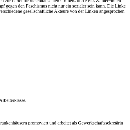
auch zur Partei für die enttäuschten Grünen- und SPD-Wähler*innen
ampf gegen den Faschismus nicht nur ein sozialer sein kann. Die Linke
verschiedene gesellschaftliche Akteure von der Linken angesprochen
Arbeiterklasse.
Krankenhäusern promoviert und arbeitet als Gewerkschaftssekretärin