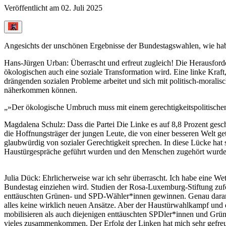
Veröffentlicht am
02. Juli 2025
Angesichts der unschönen Ergebnisse der Bundestagswahlen, wie habt
Hans-Jürgen Urban
: Überrascht und erfreut zugleich! Die Herausfor
ökologischen auch eine soziale Transformation wird. Eine linke Kraft
drängenden sozialen Probleme arbeitet und sich mit politisch-moralisc
näherkommen können.
»Der ökologische Umbruch muss mit einem gerechtigkeitspolitische
Magdalena Schulz
: Dass die Partei Die Linke es auf 8,8 Prozent ge
die Hoffnungsträger der jungen Leute, die von einer besseren Welt ge
glaubwürdig von sozialer Gerechtigkeit sprechen. In diese Lücke hat 
Haustürgespräche geführt wurden und den Menschen zugehört wurde, 
Julia Dück
: Ehrlicherweise war ich sehr überrascht. Ich habe eine We
Bundestag einziehen wird. Studien der Rosa-Luxemburg-Stiftung zufol
enttäuschten Grünen- und SPD-Wähler*innen gewinnen. Genau daran h
alles keine wirklich neuen Ansätze. Aber der Haustürwahlkampf und d
mobilisieren als auch diejenigen enttäuschten SPDler*innen und Grü
vieles zusammenkommen. Der Erfolg der Linken hat mich sehr gefreut