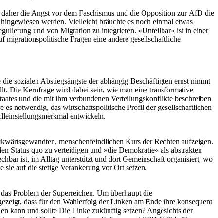
ind daher die Angst vor dem Faschismus und die Opposition zur AfD die
 hingewiesen werden. Vielleicht bräuchte es noch einmal etwas
ulierung und von Migration zu integrieren. »Unteilbar« ist in einer
f migrationspolitische Fragen eine andere gesellschaftliche
 die sozialen Abstiegsängste der abhängig Beschäftigten ernst nimmt
t. Die Kernfrage wird dabei sein, wie man eine transformative
taates und die mit ihm verbundenen Verteilungskonflikte beschreiben
e es notwendig, das wirtschaftspolitische Profil der gesellschaftlichen
Alleinstellungsmerkmal entwickeln.
 rückwärtsgewandten, menschenfeindlichen Kurs der Rechten aufzeigen.
en Status quo zu verteidigen und »die Demokratie« als abstrakten
hbar ist, im Alltag unterstützt und dort Gemeinschaft organisiert, wo
 sie auf die stetige Verankerung vor Ort setzen.
ie das Problem der Superreichen. Um überhaupt die
 gezeigt, dass für den Wahlerfolg der Linken am Ende ihre konsequent
onen kann und sollte Die Linke zukünftig setzen? Angesichts der