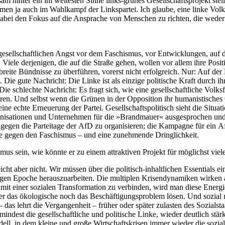
sam hinter ein im weitesten Sinne links-grünes Gesellschaftsprojekt 
men ja auch im Wahlkampf der Linkspartei. Ich glaube, eine linke Volks
dabei den Fokus auf die Ansprache von Menschen zu richten, die weder m
esellschaftlichen Angst vor dem Faschismus, vor Entwicklungen, auf die
Viele derjenigen, die auf die Straße gehen, wollen vor allem ihre Posit
 breite Bündnisse zu überführen, vorerst nicht erfolgreich. Nur: Auf de
. Die gute Nachricht: Die Linke ist als einzige politische Kraft durch i
schlechte Nachricht: Es fragt sich, wie eine gesellschaftliche Volks
en. Und selbst wenn die Grünen in der Opposition ihr humanistisches G
ne echte Erneuerung der Partei. Gesellschaftspolitisch sieht die Situ
sationen und Unternehmen für die »Brandmauer« ausgesprochen und sic
egen die Parteitage der AfD zu organisieren; die Kampagne für ein Af
isse gegen den Faschismus – und eine zunehmende Dringlichkeit.
us sein, wie könnte er zu einem attraktiven Projekt für möglichst vie
eicht aber nicht. Wir müssen über die politisch-inhaltlichen Essentials e
rtigen Epoche herauszuarbeiten. Die multiplen Krisendynamiken wirken a
mit einer sozialen Transformation zu verbinden, wird man diese Ene
der das ökologische noch das Beschäftigungsproblem lösen. Und sozial 
 das lehrt die Vergangenheit – früher oder später zulasten des Sozialst
zumindest die gesellschaftliche und politische Linke, wieder deutlich s
ell, in dem kleine und große Wirtschaftskrisen immer wieder die sozia