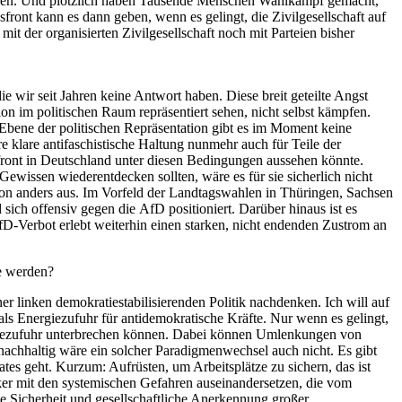
stellen. Und plötzlich haben Tausende Menschen Wahlkampf gemacht,
front kann es dann geben, wenn es gelingt, die Zivilgesellschaft auf
it der organisierten Zivilgesellschaft noch mit Parteien bisher
 wir seit Jahren keine Antwort haben. Diese breit geteilte Angst
ion im politischen Raum repräsentiert sehen, nicht selbst kämpfen.
r Ebene der politischen Repräsentation gibt es im Moment keine
hre klare antifaschistische Haltung nunmehr auch für Teile der
front in Deutschland unter diesen Bedingungen aussehen könnte.
ewissen wiederentdecken sollten, wäre es für sie sicherlich nicht
ation anders aus. Im Vorfeld der Landtagswahlen in Thüringen, Sachsen
h offensiv gegen die AfD positioniert. Darüber hinaus ist es
D-Verbot erlebt weiterhin einen starken, nicht endenden Zustrom an
le werden?
iner linken demokratiestabilisierenden Politik nachdenken. Ich will auf
ls Energiezufuhr für antidemokratische Kräfte. Nur wenn es gelingt,
rgiezufuhr unterbrechen können. Dabei können Umlenkungen von
nachhaltig wäre ein solcher Paradigmenwechsel auch nicht. Es gibt
aates geht. Kurzum: Aufrüsten, um Arbeitsplätze zu sichern, das ist
tärker mit den systemischen Gefahren auseinandersetzen, die vom
le Sicherheit und gesellschaftliche Anerkennung großer