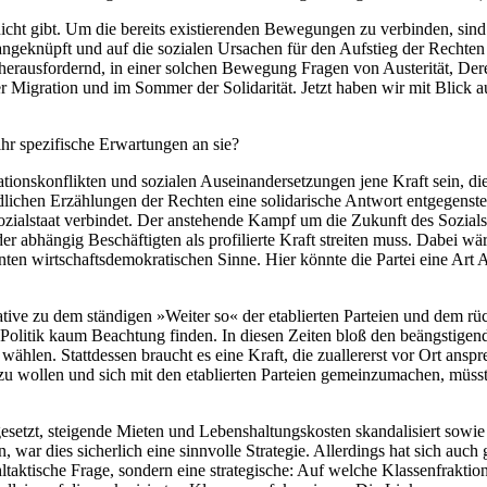
er nicht gibt. Um die bereits existierenden Bewegungen zu verbinden, s
ngeknüpft und auf die sozialen Ursachen für den Aufstieg der Rechten
herausfordernd, in einer solchen Bewegung Fragen von Austerität, Dereg
 Migration und im Sommer der Solidarität. Jetzt haben wir mit Blick au
ihr spezifische Erwartungen an sie?
tionskonflikten und sozialen Auseinandersetzungen jene Kraft sein, die
chen Erzählungen der Rechten eine solidarische Antwort entgegenstell
ozialstaat verbindet. Der anstehende Kampf um die Zukunft des Sozials
er abhängig Beschäftigten als profilierte Kraft streiten muss. Dabei wär
nten wirtschaftsdemokratischen Sinne. Hier könnte die Partei eine Art 
native zu dem ständigen »Weiter so« der etablierten Parteien und dem
Politik kaum Beachtung finden. In diesen Zeiten bloß den beängstigend
en. Stattdessen braucht es eine Kraft, die zuallererst vor Ort ansprec
zu wollen und sich mit den etablierten Parteien gemeinzumachen, müsste
gesetzt, steigende Mieten und Lebenshaltungskosten skandalisiert sow
ar dies sicherlich eine sinnvolle Strategie. Allerdings hat sich auch
hltaktische Frage, sondern eine strategische: Auf welche Klassenfrakti