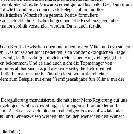
t demokratiepolitische Vorwärtsverteidigung. Das heißt: Der Kampf um
bt wird, sondern an denen sich Belegschaften und ihre
alistischen Wirtschaft insgesamt. Positiv formuliert:
 auf betriebliche Entscheidungen auch die Resilienz gegenüber
mationspolitik verstanden werden. Da ist auch für die
 den Konflikt zwischen oben und unten in den Mittelpunkt zu stellen.
en. Das muss aber nicht bedeuten, sich vor der ökologischen Frage
zu wenig berücksichtigt hat, vielen Menschen Angst eingejagt hat.
spüren bekommen. Und es sind auch nicht die Topmanager von
ezahlbar sind. Es gilt also einerseits, die Betroffenheit
ch die Klimakrise nur bekämpfen lässt, wenn sie mit einer
den: zum Beispiel mit einer Vermögensabgabe fürs Klima, mit der
d Deregulierung thematisieren, die mit einer Merz-Regierung auf uns
h gelingen, weil es Abwertungserfahrungen auf kultureller und
. All das lässt sich mit einem alleinigen Fokus auf soziale oder
Arbeits- und Lebensweisen werben und bei den Menschen den Wunsch
Julia Dück)