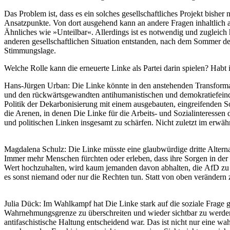
Das Problem ist, dass es ein solches gesellschaftliches Projekt bish
Ansatzpunkte. Von dort ausgehend kann an andere Fragen inhaltlich a
Ähnliches wie »Unteilbar«. Allerdings ist es notwendig und zugleich 
anderen gesellschaftlichen Situation entstanden, nach dem Sommer der
Stimmungslage.
Welche Rolle kann die erneuerte Linke als Partei darin spielen? Habt 
Hans-Jürgen Urban
: Die Linke könnte in den anstehenden Transforma
und den rückwärtsgewandten antihumanistischen und demokratiefeindli
Politik der Dekarbonisierung mit einem ausgebauten, eingreifenden S
die Arenen, in denen Die Linke für die Arbeits- und Sozialinteressen d
und politischen Linken insgesamt zu schärfen. Nicht zuletzt im erwäh
Magdalena Schulz
: Die Linke müsste eine glaubwürdige dritte Alter
Immer mehr Menschen fürchten oder erleben, dass ihre Sorgen in der 
Wert hochzuhalten, wird kaum jemanden davon abhalten, die AfD zu wähl
es sonst niemand oder nur die Rechten tun. Statt von oben verändern 
Julia Dück
: Im Wahlkampf hat Die Linke stark auf die soziale Frage 
Wahrnehmungsgrenze zu überschreiten und wieder sichtbar zu werden, w
antifaschistische Haltung entscheidend war. Das ist nicht nur eine wa