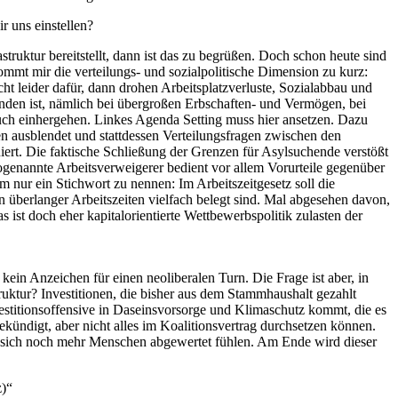
 uns einstellen?
struktur bereitstellt, dann ist das zu begrüßen. Doch schon heute sind
kommt mir die verteilungs- und sozialpolitische Dimension zu kurz:
richt leider dafür, dann drohen Arbeitsplatzverluste, Sozialabbau und
anden ist, nämlich bei übergroßen Erbschaften- und Vermögen, bei
ch einhergehen. Linkes Agenda Setting muss hier ansetzen. Dazu
ten ausblendet und stattdessen Verteilungsfragen zwischen den
ert. Die faktische Schließung der Grenzen für Asylsuchende verstößt
genannte Arbeitsverweigerer bedient vor allem Vorurteile gegenüber
m nur ein Stichwort zu nennen: Im Arbeitszeitgesetz soll die
 überlanger Arbeitszeiten vielfach belegt sind. Mal abgesehen davon,
st doch eher kapitalorientierte Wettbewerbspolitik zulasten der
kein Anzeichen für einen neoliberalen Turn. Die Frage ist aber, in
ruktur? Investitionen, die bisher aus dem Stammhaushalt gezahlt
vestitionsoffensive in Daseinsvorsorge und Klimaschutz kommt, die es
ekündigt, aber nicht alles im Koalitionsvertrag durchsetzen können.
ass sich noch mehr Menschen abgewertet fühlen. Am Ende wird dieser
z)