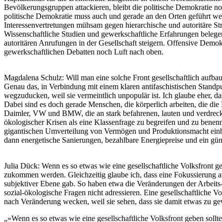
Bevölkerungsgruppen attackieren, bleibt die politische Demokratie n
politische Demokratie muss auch und gerade an den Orten geführt we
Interessenvertretungen mühsam gegen hierarchische und autoritäre Stru
Wissenschaftliche Studien und gewerkschaftliche Erfahrungen belegen
autoritären Anrufungen in der Gesellschaft steigern. Offensive Demok
gewerkschaftlichen Debatten noch Luft nach oben.
Magdalena Schulz
: Will man eine solche Front gesellschaftlich auf
Genau das, in Verbindung mit einem klaren antifaschistischen Standp
wegzuducken, weil sie vermeintlich unpopulär ist. Ich glaube eher, da
Dabei sind es doch gerade Menschen, die körperlich arbeiten, die di
Daimler, VW und BMW, die an stark befahrenen, lauten und verdreckte
ökologischer Krisen als eine Klassenfrage zu begreifen und zu benenn
gigantischen Umverteilung von Vermögen und Produktionsmacht einhe
dann energetische Sanierungen, bezahlbare Energiepreise und ein gün
Julia Dück
: Wenn es so etwas wie eine gesellschaftliche Volksfront 
zukommen werden. Gleichzeitig glaube ich, dass eine Fokussierung au
subjektiver Ebene gab. So haben etwa die Veränderungen der Arbeits- 
sozial-ökologische Fragen nicht adressieren. Eine gesellschaftlich
nach Veränderung wecken, weil sie sehen, dass sie damit etwas zu 
»Wenn es so etwas wie eine gesellschaftliche Volksfront geben sollt