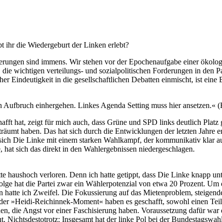
 ihr die Wiedergeburt der Linken erlebt?
derungen sind immens. Wir stehen vor der Epochenaufgabe einer ökolog
, die wichtigen verteilungs- und sozialpolitischen Forderungen in den 
her Eindeutigkeit in die gesellschaftlichen Debatten einmischt, ist ein
n Aufbruch einhergehen. Linkes Agenda Setting muss hier ansetzen.« 
schafft hat, zeigt für mich auch, dass Grüne und SPD links deutlich P
träumt haben. Das hat sich durch die Entwicklungen der letzten Jahre 
sich Die Linke mit einem starken Wahlkampf, der kommunikativ klar auf 
hat sich das direkt in den Wahlergebnissen niedergeschlagen.
tte haushoch verloren. Denn ich hatte getippt, dass Die Linke knapp un
ge hat die Partei zwar ein Wählerpotenzial von etwa 20 Prozent. Um di
atte ich Zweifel. Die Fokussierung auf das Mietenproblem, steigende 
er »Heidi-Reichinnek-Moment« haben es geschafft, sowohl einen Teil d
nen, die Angst vor einer Faschisierung haben. Voraussetzung dafür war
. Nichtsdestotrotz: Insgesamt hat der linke Pol bei der Bundestagswa