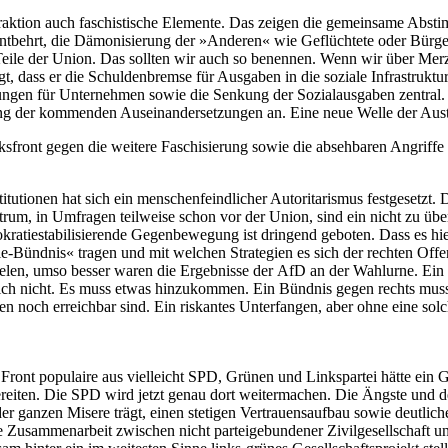
raktion auch faschistische Elemente. Das zeigen die gemeinsame Abst
entbehrt, die Dämonisierung der »Anderen« wie Geflüchtete oder Bürger
 Teile der Union. Das sollten wir auch so benennen. Wenn wir über Merz
gt, dass er die Schulden­bremse für Ausgaben in die soziale Infrastruktur
rungen für Unternehmen sowie die Senkung der Sozialausgaben zentral.
ung der kommenden Auseinandersetzungen an. Eine neue Welle der Auster
lksfront gegen die weitere Faschisierung sowie die absehbaren Angriffe
nstitutionen hat sich ein menschenfeindlicher Autoritarismus festgese
ektrum, in Umfragen teilweise schon vor der Union, sind ein nicht zu 
okratiestabilisierende Gegenbewegung ist dringend geboten. Dass es hier
ie-Bündnis« tragen und mit welchen Strategien es sich der rechten Offen
sfielen, umso besser waren die Ergebnisse der AfD an der Wahlurne. Ein 
ch nicht. Es muss etwas hinzukommen. Ein Bündnis gegen rechts muss e
gen noch erreichbar sind. Ein riskantes Unterfangen, aber ohne eine sol
Front populaire aus vielleicht SPD, Grünen und Linkspartei hätte ein
eiten. Die SPD wird jetzt genau dort weitermachen. Die Ängste und der 
der ganzen Misere trägt, einen stetigen Vertrauensaufbau sowie deutlic
ie Zusammenarbeit zwischen nicht parteigebundener Zivilgesellschaft 