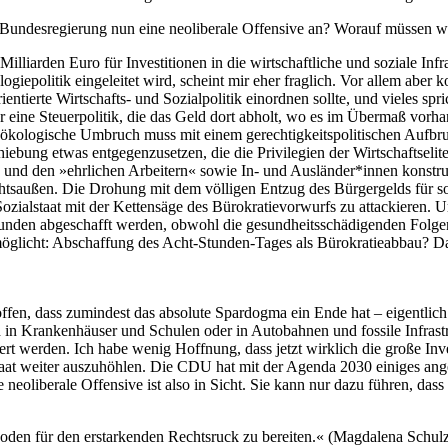
undesregierung nun eine neoliberale Offensive an? Worauf müssen wir
lliarden Euro für Investitionen in die wirtschaftliche und soziale Infra
iepolitik eingeleitet wird, scheint mir eher fraglich. Vor allem aber 
rientierte Wirtschafts- und Sozialpolitik einordnen sollte, und vieles sp
r eine Steuerpolitik, die das Geld dort abholt, wo es im Übermaß vorh
ökologische Umbruch muss mit einem gerechtigkeitspolitischen Aufbru
hiebung etwas entgegenzusetzen, die die Privilegien der Wirtschaftseli
und den »ehrlichen Arbeitern« sowie In- und Ausländer*innen konstrui
htsaußen. Die Drohung mit dem völligen Entzug des Bürgergelds für so
ozialstaat mit der Kettensäge des Bürokratievorwurfs zu attackieren. U
tunden abgeschafft werden, obwohl die gesundheitsschädigenden Folgen
glicht: Abschaffung des Acht-Stunden-Tages als Bürokratieabbau? Das i
ffen, dass zumindest das absolute Spardogma ein Ende hat – eigentlich 
ld in Krankenhäuser und Schulen oder in Autobahnen und fossile Infrast
ert werden. Ich habe wenig Hoffnung, dass jetzt wirklich die große In
lstaat weiter auszuhöhlen. Die CDU hat mit der Agenda 2030 einiges ang
 neoliberale Offensive ist also in Sicht. Sie kann nur dazu führen, d
boden für den erstarkenden Rechtsruck zu bereiten.« (Magdalena Schul