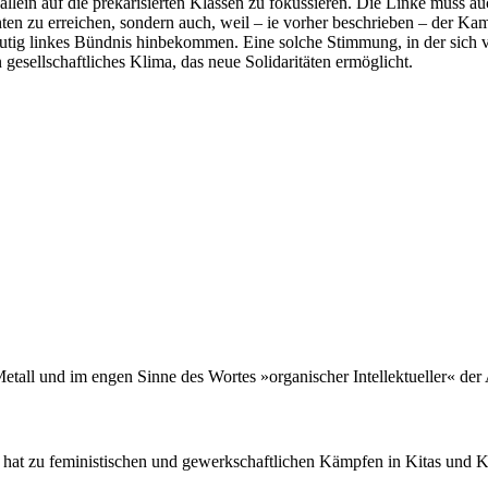
 allein auf die prekarisierten Klassen zu fokussieren. Die Linke muss 
chten zu erreichen, sondern auch, weil – ie vorher beschrieben – der K
deutig linkes Bündnis hinbekommen. Eine solche Stimmung, in der sich 
n gesellschaftliches Klima, das neue Solidaritäten ermöglicht.
tall und im engen Sinne des Wortes »organischer Intellektueller« der 
Sie hat zu feministischen und gewerkschaftlichen Kämpfen in Kitas und 