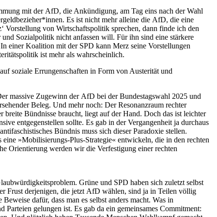
immung mit der AfD, die Ankündigung, am Tag eins nach der Wahl
geldbezieher*innen. Es ist nicht mehr alleine die AfD, die eine
‘ Vorstellung von Wirtschaftspolitik sprechen, dann finde ich den
 und Sozialpolitik nicht anfassen will. Für ihn sind eine stärkere
 In einer Koalition mit der SPD kann Merz seine Vorstellungen
itätspolitik ist mehr als wahrscheinlich.
 auf soziale Errungenschaften in Form von Austerität und
tzt. Der massive Zugewinn der AfD bei der Bundestagswahl 2025 und
übersehender Beleg. Und mehr noch: Der Resonanzraum rechter
 breite Bündnisse braucht, liegt auf der Hand. Doch das ist leichter
sive entgegenstellen sollte. Es gab in der Vergangenheit ja durchaus
antifaschistisches Bündnis muss sich dieser Paradoxie stellen.
ine »Mobilisierungs-Plus-Strategie« entwickeln, die in den rechten
che Orientierung werden wir die Verfestigung einer rechten
 Glaubwürdigkeitsproblem. Grüne und SPD haben sich zuletzt selbst
Frust derjenigen, die jetzt AfD wählen, sind ja in Teilen völlig
he Beweise dafür, dass man es selbst anders macht. Was in
und Parteien gelungen ist. Es gab da ein gemeinsames Commitment: