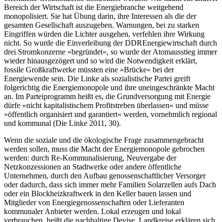
Bereich der Wirtschaft ist die Energiebranche weitgehend
monopolisiert. Sie hat Übung darin, ihre Interessen als die der
gesamten Gesellschaft auszugeben. Warnungen, bei zu starken
Eingriffen würden die Lichter ausgehen, verfehlen ihre Wirkung
nicht. So wurde die Einverleibung der DDREnergiewirtschaft durch
drei Stromkonzerne »begründet«, so wurde der Atomausstieg immer
wieder hinausgezögert und so wird die Notwendigkeit erklärt,
fossile Großkraftwerke müssten eine »Brücke« bei der
Energiewende sein. Die Linke als sozialistische Partei greift
folgerichtig die Energiemonopole und ihre uneingeschränkte Macht
an. Im Parteiprogramm heißt es, die Grundversorgung mit Energie
dürfe »nicht kapitalistischem Profitstreben überlassen« und müsse
»öffentlich organisiert und garantiert« werden, vornehmlich regional
und kommunal (Die Linke 2011, 30).
Wenn die soziale und die ökologische Frage zusammengebracht
werden sollen, muss die Macht der Energiemonopole gebrochen
werden: durch Re-Kommunalisierung, Neuvergabe der
Netzkonzessionen an Stadtwerke oder andere öffentliche
Unternehmen, durch den Aufbau genossenschaftlicher Versorger
oder dadurch, dass sich immer mehr Familien Solarzellen aufs Dach
oder ein Blockheizkraftwerk in den Keller bauen lassen und
Mitglieder von Energiegenossenschaften oder Lieferanten
kommunaler Anbieter werden. Lokal erzeugen und lokal
verbrauchen, heißt die nachhaltige Devise. Landkreise erklären sich