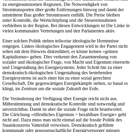
zu energieautonomen Regionen. Die Notwendigkeit von
Stromtransporten über große Entfernungen hinweg und damit der
umstrittene Bau großer Stromtrassen entfällt. Die Preise bleiben
unter Kontrolle, die Wertschöpfung und die Steuereinnahmen
verbleiben in der Region. Bei diesen Entwicklungen ist Die Linke in
vielen kommunalen Vertretungen und den Parlamenten aktiv.
Einer solchen Politik stehen teilweise ideologische Hemmnisse
entgegen. Linkes ökologisches Engagement wird in der Partei nicht
selten mit dem Hinweis diskreditiert, es könne keinen »grünen
Kapitalismus« geben. Dies verkennt den Zusammenhang von
sozialer und ökologischer Frage, von Macht und Eigentum einerseits
und Umgestaltung des Energiesystems: Jeder Schritt hin zu einer
demokratisch-ökologischen Umgestaltung des bestehenden
Energiesystems ist auch einer hin zu einer sozial gerechten
Gesellschaft. Die gegenwärtigen Energiekämpfe stehen, so banal es
klingt, im Zentrum um die soziale Zukunft der Erde.
Die Veränderung der Verfügung über Energie reicht nicht aus.
Mitbestimmung und demokratische Kontrolle sind notwendig und
unverzichtbar. Damit ist aber die soziale Frage nicht beantwortet.
Die Gleichung »öffentliches Eigentum = bezahlbare Energie« geht
nicht auf. Dazu muss man nicht einmal auf die fossile Politik des
Staatskonzerns Vattenfall verweisen. Demokratisch geführte
kommunale oder genossenschaftliche Energieversorger müssen