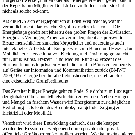
Bürgerkraftwerke gründen oder als »Energierebellen« gelten, sind in
der Regel kaum Mitglieder Der Linken zu finden – oder sie sind
nicht als solche bekannt.
Als die PDS sich energiepolitisch auf den Weg machte, war ihr
vermutlich nicht klar, welche Sisyphusarbeit zu leisten ist. Die
Energiefrage gehört seit jeher zu den großen Fragen der Zivilisation.
Energie als Vermögen, Arbeit zu verrichten, dient als preiswerter
Ersatz menschlicher, zunächst körperlicher und neuerdings auch
intellektueller Arbeitskraft. Energie wird zum Bauen und Heizen, für
Mobilität, zur Herstellung von Kleidung und Ernährung gebraucht,
für Kultur, Kunst, Freizeit – und Medien. Rund 60 Prozent des
Stromverbrauchs in privaten Haushalten und in Büros gehen bereits
auf Geräte zur Information und Kommunikation zurück (BMWT
2009, 93). Energie berührt alle Lebensbereiche, ihr Gebrauch ist
eine existenzielle Grundbedingung.
Das Zeitalter billiger Energie geht zu Ende. Sie droht zum Luxusgut
der globalen Ober- und Mittelschichten zu werden. Neben Hunger
und Mangel an frischem Wasser wird Energiearmut zur alltäglichen
Bedrohung – als fehlendes Brennholz, mangelnder Zugang zu
Elektrizität oder Mobilität.
Verschärft wird diese Entwicklung dadurch, dass die knapper
werdenden Ressourcen weitgehend durch private oder privat-
öffentliche Großkonzerne kontrolliert werden. Wie kaum ein anderer