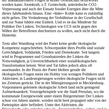
der unkalkulierbaren Folgen in keiner Gesellschaft befürwortet
werden kann: Atomkraft, z.T. Gentechnik, unterirdische CO2-
Verpressung und auch der Einsatz fossiler Energien über die Mitte
dieses Jahrhunderts hinaus. Eine »linke« Kohle kann es zukünftig
nicht geben. Die Veränderung der Verhältnisse in der Gesellschaft
und zur Natur bilden eine Einheit. Und es ist das Mindeste für
Politiker Der Linken, Technologien wie CCS nicht gegen den
Willen der Betroffenen durchsetzen zu wollen, auch nicht durch die
Hintertür.
Trotz aller Wandlung wird der Partei keine große ökologische
Kompetenz zugeschrieben. Schwerpunkte ihres Profils sind soziale
Gerechtigkeit, Solidarität, Frieden und Demokratie. Seit langem
wird in Programmen und Grundsatzreden der Linken die
Notwendigkeit, ja Unverzichtbarkeit einer sozialökologischen
Transformation betont. Wort und Tat fallen jedoch allzu oft
auseinander. In der Praxis der Partei bleiben gerade die
ökologischen Fragen meist ein Hobby von wenigen Politikern und
Aktivisten; in Landesregierungen werden ökologische Fragen nicht
ins Zentrum gerückt. Die in der Mitregierungszeit in Mecklenburg-
Vorpommern geleistete ökologische Arbeit fand nicht genügend
Aufmerksamkeit. Vorzeigebeispiele wie die Stadt Prenzlau, wo die
kommunale Energiewende unter einem Bürgermeister Der Linken
schon vor Jahren startete, werden nicht breit propagiert oder von der
Parteispitze aktiv befördert. Unter den Aktivisten, die