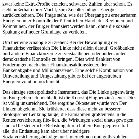
zwar keine Extra-Profite erzielen, schwarze Zahlen aber schon. Es
steht außerhalb ihrer Macht, zum Zeitalter billiger Energie
zurückzukehren. Die Frage steht, wie der Übergang zu erneuerbaren
Energien unter Kontrolle der öffentlichen Hand, der Regionen und
Kommunen, der Bürger finanziert werden kann, ohne die soziale
Spaltung auf neuer Grundlage zu vertiefen.
Um hier eine Analogie zu ziehen: Bei der Bewältigung der
Finanzkrise verlässt sich Die Linke nicht allein darauf, Großbanken
und andere Finanzkonzerne zu verstaatlichen oder anders unter
demokratische Kontrolle zu bringen. Dies wird flankiert von
Forderungen nach einer Finanztransaktionssteuer, der
Bankenabgabe und Millionärssteuer. Eine solche Kombination von
Umverteilung und Umgestaltung gibt es bei der angestrebten
Energierevolution noch nicht.
Das einzige steuerpolitische Instrument, das Die Linke gegenwärtig
im Energiebereich hochhält, ist die Kerosin(Flugbenzin-)steuer. Dies
ist völlig unzureichend. Die rotgrüne Ökosteuer wurde von Der
Linken abgelehnt. Sie kritisierte, dass diese nicht zu besserer
ökologischer Lenkung tauge, die Einnahmen größtenteils in die
Rentenversicherung flie- ßen, die Wirkungen sozial unausgewogen
sind: »Die steuerliche Belastung durch höhere Energiepreise traf
alle, die Entlastung kam aber über niedrigere
Sozialversicherungsbeiträge nur Unternehmen und gutbezahlten