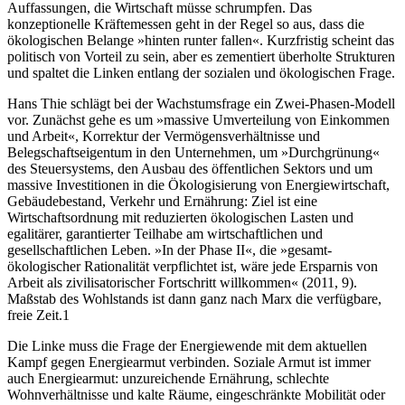
Auffassungen, die Wirtschaft müsse schrumpfen. Das
konzeptionelle Kräftemessen geht in der Regel so aus, dass die
ökologischen Belange »hinten runter fallen«. Kurzfristig scheint das
politisch von Vorteil zu sein, aber es zementiert überholte Strukturen
und spaltet die Linken entlang der sozialen und ökologischen Frage.
Hans Thie schlägt bei der Wachstumsfrage ein Zwei-Phasen-Modell
vor. Zunächst gehe es um »massive Umverteilung von Einkommen
und Arbeit«, Korrektur der Vermögensverhältnisse und
Belegschaftseigentum in den Unternehmen, um »Durchgrünung«
des Steuersystems, den Ausbau des öffentlichen Sektors und um
massive Investitionen in die Ökologisierung von Energiewirtschaft,
Gebäudebestand, Verkehr und Ernährung: Ziel ist eine
Wirtschaftsordnung mit reduzierten ökologischen Lasten und
egalitärer, garantierter Teilhabe am wirtschaftlichen und
gesellschaftlichen Leben. »In der Phase II«, die »gesamt-
ökologischer Rationalität verpflichtet ist, wäre jede Ersparnis von
Arbeit als zivilisatorischer Fortschritt willkommen« (2011, 9).
Maßstab des Wohlstands ist dann ganz nach Marx die verfügbare,
freie Zeit.
1
Die Linke muss die Frage der Energiewende mit dem aktuellen
Kampf gegen Energiearmut verbinden. Soziale Armut ist immer
auch Energiearmut: unzureichende Ernährung, schlechte
Wohnverhältnisse und kalte Räume, eingeschränkte Mobilität oder