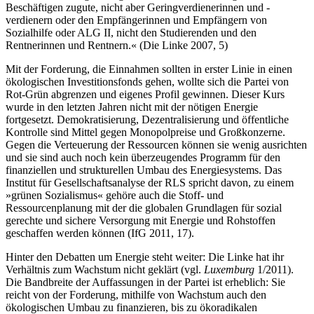
Beschäftigen zugute, nicht aber Geringverdienerinnen und -
verdienern oder den Empfängerinnen und Empfängern von
Sozialhilfe oder ALG II, nicht den Studierenden und den
Rentnerinnen und Rentnern.« (Die Linke 2007, 5)
Mit der Forderung, die Einnahmen sollten in erster Linie in einen
ökologischen Investitionsfonds gehen, wollte sich die Partei von
Rot-Grün abgrenzen und eigenes Profil gewinnen. Dieser Kurs
wurde in den letzten Jahren nicht mit der nötigen Energie
fortgesetzt. Demokratisierung, Dezentralisierung und öffentliche
Kontrolle sind Mittel gegen Monopolpreise und Großkonzerne.
Gegen die Verteuerung der Ressourcen können sie wenig ausrichten
und sie sind auch noch kein überzeugendes Programm für den
finanziellen und strukturellen Umbau des Energiesystems. Das
Institut für Gesellschaftsanalyse der RLS spricht davon, zu einem
»grünen Sozialismus« gehöre auch die Stoff- und
Ressourcenplanung mit der die globalen Grundlagen für sozial
gerechte und sichere Versorgung mit Energie und Rohstoffen
geschaffen werden können (IfG 2011, 17).
Hinter den Debatten um Energie steht weiter: Die Linke hat ihr
Verhältnis zum Wachstum nicht geklärt (vgl.
Luxemburg
1/2011).
Die Bandbreite der Auffassungen in der Partei ist erheblich: Sie
reicht von der Forderung, mithilfe von Wachstum auch den
ökologischen Umbau zu finanzieren, bis zu ökoradikalen