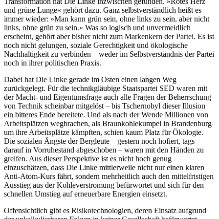
Transformation hat Die Linke inzwischen gefunden. »Rotes Herz
und grüne Lunge« gehört dazu. Ganz selbstverständlich heißt es
immer wieder: »Man kann grün sein, ohne links zu sein, aber nicht
links, ohne grün zu sein.« Was so logisch und unvermeidlich
erscheint, gehört aber bisher nicht zum Markenkern der Partei. Es ist
noch nicht gelungen, soziale Gerechtigkeit und ökologische
Nachhaltigkeit zu verbinden – weder im Selbstverständnis der Partei
noch in ihrer politischen Praxis.
Dabei hat Die Linke gerade im Osten einen langen Weg
zurückgelegt. Für die technikgläubige Staatspartei SED waren mit
der Macht- und Eigentumsfrage auch alle Fragen der Beherrschung
von Technik scheinbar mitgelöst – bis Tschernobyl dieser Illusion
ein bitteres Ende bereitete. Und als nach der Wende Millionen von
Arbeitsplätzen wegbrachen, als Braunkohlekumpel in Brandenburg
um ihre Arbeitsplätze kämpften, schien kaum Platz für Ökologie.
Die sozialen Ängste der Bergleute – gestern noch hofiert, tags
darauf in Vorruhestand abgeschoben – waren mit den Händen zu
greifen. Aus dieser Perspektive ist es nicht hoch genug
einzuschätzen, dass Die Linke mittlerweile nicht nur einen klaren
Anti-Atom-Kurs fährt, sondern mehrheitlich auch den mittelfristigen
Ausstieg aus der Kohleverstromung befürwortet und sich für den
schnellen Umstieg auf erneuerbare Energien einsetzt.
Offensichtlich gibt es Risikotechnologien, deren Einsatz aufgrund