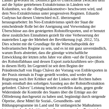
Länder geworden ist. Dennoch gibt es Unterschiede zwischen dem
auf die Spitze getriebenen Extraktivismus in Ländern wie
Kolumbien, wo die »Bergbaulokomotive« beschworen wird, und
dem Neo-Extraktivismus unter progressiven Regimen. Eduardo
Gudynas hat diesen Unterschied m.E. überzeugend
herausgearbeitet: Im Neo-Extraktivismus spielt der Staat die
entscheidende Rolle bei der Aneignung und Verwendung der
Überschüsse aus den gesteigerten Rohstoffexporten, und er benutzt
diese zusätzlichen Einnahmen gezielt für eine Verbesserung der
materiellen Lage der Mehrheit der Bevölkerung (vgl. 2012, 55).
Dies scheint mir die Grundlage für die Wirtschaftspolitik der
bolivarianischen Regime zu sein, und es ist mir ganz unverständlich,
warum Boris abstreitet, dass die günstige wirtschaftliche
Entwicklung der letzten zehn Jahre vor allem »auf die Expansion
des Rohstoffabbaus und dessen Export zurückzuführen sei« (Boris
in diesem Heft). Im Gegenteil ist seit dem Beginn der
Präsidentschaft von Hugo Chávez der Vorrang von Erdölexporten in
der Praxis niemals in Frage gestellt worden, und weder die
Regierung noch ihre Kritiker auf der Linken oder Rechten haben
jemals ernsthaft den sofortigen Ausstieg aus der Rohstoffextraktion
gefordert. Chávez’ Leistung besteht zweifellos darin, gegen große
Widerstände die Kontrolle des Staates über die Erträge aus der
Ölförderung durchgesetzt zu haben und, begünstigt durch steigende
Ölpreise, diese Mittel für Sozial-, Gesundheits- und
Bildungsprogramme im Land und für umfangreiche Maßnahmen