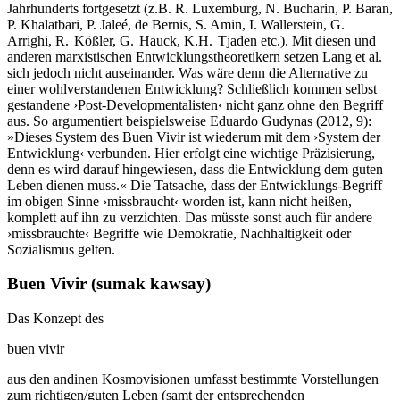
Jahrhunderts fortgesetzt (z.B. R. Luxemburg, N. Bucharin, P. Baran,
P. Khalatbari, P. Jaleé, de Bernis, S. Amin, I. Wallerstein, G.
Arrighi, R. Kößler, G. Hauck, K.H. Tjaden etc.). Mit diesen und
anderen marxistischen Entwicklungstheoretikern setzen Lang et al.
sich jedoch nicht auseinander. Was wäre denn die Alternative zu
einer wohlverstandenen Entwicklung? Schließlich kommen selbst
gestandene ›Post-Developmentalisten‹ nicht ganz ohne den Begriff
aus. So argumentiert beispielsweise Eduardo Gudynas (2012, 9):
»Dieses System des Buen Vivir ist wiederum mit dem ›System der
Entwicklung‹ verbunden. Hier erfolgt eine wichtige Präzisierung,
denn es wird darauf hingewiesen, dass die Entwicklung dem guten
Leben dienen muss.« Die Tatsache, dass der Entwicklungs-Begriff
im obigen Sinne ›missbraucht‹ worden ist, kann nicht heißen,
komplett auf ihn zu verzichten. Das müsste sonst auch für andere
›missbrauchte‹ Begriffe wie Demokratie, Nachhaltigkeit oder
Sozialismus gelten.
Buen Vivir (sumak kawsay)
Das Konzept des
buen vivir
aus den andinen Kosmovisionen umfasst bestimmte Vorstellungen
zum richtigen/guten Leben (samt der entsprechenden