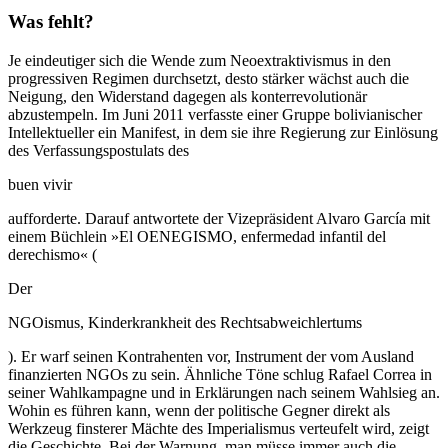
Was fehlt?
Je eindeutiger sich die Wende zum Neoextraktivismus in den
progressiven Regimen durchsetzt, desto stärker wächst auch die
Neigung, den Widerstand dagegen als konterrevolutionär
abzustempeln. Im Juni 2011 verfasste einer Gruppe bolivianischer
Intellektueller ein Manifest, in dem sie ihre Regierung zur Einlösung
des Verfassungspostulats des
buen vivir
aufforderte. Darauf antwortete der Vizepräsident Alvaro García mit
einem Büchlein »El OENEGISMO, enfermedad infantil del
derechismo« (
Der
NGOismus, Kinderkrankheit des Rechtsabweichlertums
). Er warf seinen Kontrahenten vor, Instrument der vom Ausland
finanzierten NGOs zu sein. Ähnliche Töne schlug Rafael Correa in
seiner Wahlkampagne und in Erklärungen nach seinem Wahlsieg an.
Wohin es führen kann, wenn der politische Gegner direkt als
Werkzeug finsterer Mächte des Imperialismus verteufelt wird, zeigt
die Geschichte. Bei der Warnung, man müsse immer auch die