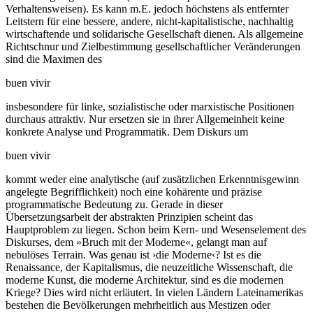
Verhaltensweisen). Es kann m.E. jedoch höchstens als entfernter
Leitstern für eine bessere, andere, nicht-kapitalistische, nachhaltig
wirtschaftende und solidarische Gesellschaft dienen. Als allgemeine
Richtschnur und Zielbestimmung gesellschaftlicher Veränderungen
sind die Maximen des
buen vivir
insbesondere für linke, sozialistische oder marxistische Positionen
durchaus attraktiv. Nur ersetzen sie in ihrer Allgemeinheit keine
konkrete Analyse und Programmatik. Dem Diskurs um
buen vivir
kommt weder eine analytische (auf zusätzlichen Erkenntnisgewinn
angelegte Begrifflichkeit) noch eine kohärente und präzise
programmatische Bedeutung zu. Gerade in dieser
Übersetzungsarbeit der abstrakten Prinzipien scheint das
Hauptproblem zu liegen. Schon beim Kern- und Wesenselement des
Diskurses, dem »Bruch mit der Moderne«, gelangt man auf
nebulöses Terrain. Was genau ist ›die Moderne‹? Ist es die
Renaissance, der Kapitalismus, die neuzeitliche Wissenschaft, die
moderne Kunst, die moderne Architektur, sind es die modernen
Kriege? Dies wird nicht erläutert. In vielen Ländern Lateinamerikas
bestehen die Bevölkerungen mehrheitlich aus Mestizen oder