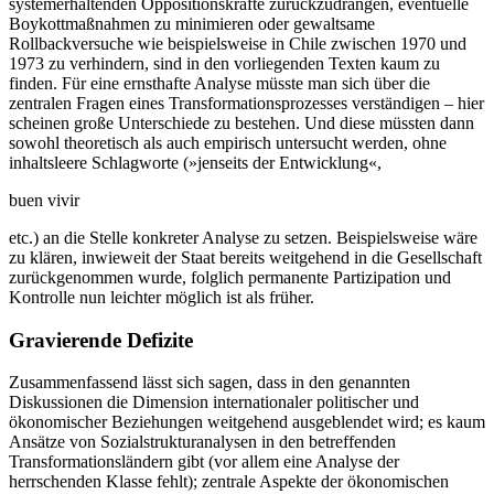
systemerhaltenden Oppositionskräfte zurückzudrängen, eventuelle
Boykottmaßnahmen zu minimieren oder gewaltsame
Rollbackversuche wie beispielsweise in Chile zwischen 1970 und
1973 zu verhindern, sind in den vorliegenden Texten kaum zu
finden. Für eine ernsthafte Analyse müsste man sich über die
zentralen Fragen eines Transformationsprozesses verständigen – hier
scheinen große Unterschiede zu bestehen. Und diese müssten dann
sowohl theoretisch als auch empirisch untersucht werden, ohne
inhaltsleere Schlagworte (»jenseits der Entwicklung«,
buen vivir
etc.) an die Stelle konkreter Analyse zu setzen. Beispielsweise wäre
zu klären, inwieweit der Staat bereits weitgehend in die Gesellschaft
zurückgenommen wurde, folglich permanente Partizipation und
Kontrolle nun leichter möglich ist als früher.
Gravierende Defizite
Zusammenfassend lässt sich sagen, dass in den genannten
Diskussionen die Dimension internationaler politischer und
ökonomischer Beziehungen weitgehend ausgeblendet wird; es kaum
Ansätze von Sozialstrukturanalysen in den betreffenden
Transformationsländern gibt (vor allem eine Analyse der
herrschenden Klasse fehlt); zentrale Aspekte der ökonomischen