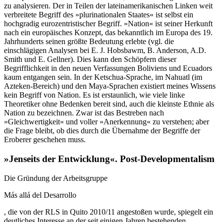
zu analysieren. Der in Teilen der lateinamerikanischen Linken weit
verbreitete Begriff des »plurinationalen Staates« ist selbst ein
hochgradig eurozentristischer Begriff. »Nation« ist seiner Herkunft
nach ein europäisches Konzept, das bekanntlich im Europa des 19.
Jahrhunderts seinen größte Bedeutung erlebte (vgl. die
einschlägigen Analysen bei E. J. Hobsbawm, B. Anderson, A.D.
Smith und E. Gellner). Dies kann den Schöpfern dieser
Begrifflichkeit in den neuen Verfassungen Boliviens und Ecuadors
kaum entgangen sein. In der Ketschua-Sprache, im Nahuatl (im
Azteken-Bereich) und den Maya-Sprachen existiert meines Wissens
kein Begriff von Nation. Es ist erstaunlich, wie viele linke
Theoretiker ohne Bedenken bereit sind, auch die kleinste Ethnie als
Nation zu bezeichnen. Zwar ist das Bestreben nach
»Gleichwertigkeit« und voller »Anerkennung« zu verstehen; aber
die Frage bleibt, ob dies durch die Übernahme der Begriffe der
Eroberer geschehen muss.
»Jenseits der Entwicklung«. Post-Developmentalism
Die Gründung der Arbeitsgruppe
Más allá del Desarrollo
, die von der RLS in Quito 2010/11 angestoßen wurde, spiegelt ein
deutliches Interesse an der seit einigen Jahren bestehenden