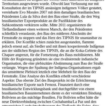
Territorium ausgewiesen wurde. Obwohl laut Verfassung nur mit
Konsultation der im TIPNIS ansässigen indigenen Völker gestattet,
vereinbarte Evo Morales 2007 mit dem damaligen brasilianischen
Präsidenten Lula da Silva dort den Bau einer Straße, die den Weg
brasilianischer Exportprodukte an die Pazifikküste des
Subkontinents verkürzen sollte. Mitte 2011 organisierten die
Tieflandindianer einen weiteren Marsch, der den Präsidenten
schließlich veranlasste, den Bau des mittleren Abschnitts der
Fernstraße zu stoppen und das Herz des TIPNIS für unantastbar zu
erklären. Der Konflikt schien zunächst ausgestanden, flammte
jedoch erneut auf, als Siedler und mit ihnen kooperierende Indígenas
aus der südlichen Region des TIPNIS, die an die Koka-Gebiete des
Chapare angrenzt, für die Fortsetzung des Baus mobilisierten. Mit
Hilfe der Regierung gründeten sie eine rivalisierende indianische
Organisation, die eine plebiszitäre Abstimmung zum Bau der Straße
verlangte. Wegen der Spaltung der Indígena-Organisationen ergab
das umstrittene Plebiszit letztlich eine Mehrheit für den Bau der
Fernstraße. Eine Analyse des Konflikts erhellt verschiedene
Aspekte: Das oberste Ziel des Bauprojekts ist die Erleichterung
brasilianischer Exporte nach Fernost. Finanziert durch eine
brasilianische Entwicklungsbank und durchgeführt von einem
brasilianischen Bauunternehmen diente es der verstärkten Bindung
Boliviens an das mächtige Brasilien. Für Bolivien selbst hätte die
neue Direktverbindung zwischen Cochabamba/La Paz und den
ertragreichen Landwirtschaftszonen des Tieflands die Folge, dass