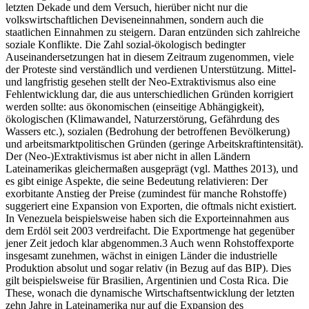
letzten Dekade und dem Versuch, hierüber nicht nur die
volkswirtschaftlichen Deviseneinnahmen, sondern auch die
staatlichen Einnahmen zu steigern. Daran entzünden sich zahlreiche
soziale Konflikte. Die Zahl sozial-ökologisch bedingter
Auseinandersetzungen hat in diesem Zeitraum zugenommen, viele
der Proteste sind verständlich und verdienen Unterstützung. Mittel-
und langfristig gesehen stellt der Neo-Extraktivismus also eine
Fehlentwicklung dar, die aus unterschiedlichen Gründen korrigiert
werden sollte: aus ökonomischen (einseitige Abhängigkeit),
ökologischen (Klimawandel, Naturzerstörung, Gefährdung des
Wassers etc.), sozialen (Bedrohung der betroffenen Bevölkerung)
und arbeitsmarktpolitischen Gründen (geringe Arbeitskraftintensität).
Der (Neo-)Extraktivismus ist aber nicht in allen Ländern
Lateinamerikas gleichermaßen ausgeprägt (vgl. Matthes 2013), und
es gibt einige Aspekte, die seine Bedeutung relativieren: Der
exorbitante Anstieg der Preise (zumindest für manche Rohstoffe)
suggeriert eine Expansion von Exporten, die oftmals nicht existiert.
In Venezuela beispielsweise haben sich die Exporteinnahmen aus
dem Erdöl seit 2003 verdreifacht. Die Exportmenge hat gegenüber
jener Zeit jedoch klar abgenommen.3 Auch wenn Rohstoffexporte
insgesamt zunehmen, wächst in einigen Länder die industrielle
Produktion absolut und sogar relativ (in Bezug auf das BIP). Dies
gilt beispielsweise für Brasilien, Argentinien und Costa Rica. Die
These, wonach die dynamische Wirtschaftsentwicklung der letzten
zehn Jahre in Lateinamerika nur auf die Expansion des