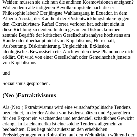
Weißen; müssen sie sich nun die andinen Kosmovisionen aneignen?
Wollen denn alle indigenen Bevölkerungsteile nach dieser
Philosophie leben? Der jüngste Wahlausgang in Ecuador, in dem
Alberto Acosta, der Kandidat der ›Postentwicklungslinken‹ gegen
den ›Extraktivisten‹ Rafael Correa verloren hat, scheint nicht in
diese Richtung zu deuten. In dem gesamten Diskurs kommen
zentrale Begriffe der kritischen Gesellschaftsanalyse höchstens am
Rande oder überhaupt nicht vor: Kapitalismus, Herrschaft,
Ausbeutung, Diskriminierung, Ungleichheit, Exklusion,
ideologisches Bewusstsein etc. Auch werden diese Phänomene nicht
erklärt. Oft wird von einer Gesellschaft oder Gemeinschaft jenseits
von Kapitalismus
und
Sozialismus gesprochen.
(Neo-)Extraktivismus
Als (Neo-) Extraktivismus wird eine wirtschaftspolitische Tendenz
bezeichnet, in der der Abbau von Bodenschätzen und Agrargütern
für den Export ein wachsendes und tendenziell schädliches Gewicht
erlangt. In Lateinamerika ist eine solche Tendenz allgemein zu
beobachten. Dies liegt nicht zuletzt an den erheblichen
Preissteigerungen von Rohstoffen auf den Weltmärkten während der