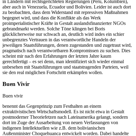
in Ländern mit rechtsgerichteten Regierungen (Peru, Kolumbien),
aber auch in Venezuela, Ecuador und Bolivien. Leider ist auch dort
zu beobachten, dass dem Widerstand mit repressiven Maßnahmen
begegnet wird, und dass die Konflikte als das Werk
proimperialistischer Kräfte in Gestalt auslandsfinanzierter NGOs
gebrandmarkt werden. Solche Töne klingen bei Boris
glücklicherweise nur schwach an, deutlich wird indes ein schier
unbegrenztes Vertrauen in das verantwortliche Handeln der
jeweiligen Staatsführungen, denen zugestanden und zugetraut wird,
pragmatisch nach verantwortbaren Kompromissen zu suchen. Dies
scheint mir nach den Erfahrungen der letzten Jahre kaum
gerechtfertigt – es sei denn, man identifiziert sich wieder einmal
unbesehen mit Staatsführungen und staatstragenden Parteien, weil
sie den real möglichen Fortschritt erkämpfen wollen.
Buen Vivir
Buen vivir
benennt das Gegenprinzip zum Festhalten an einem
extraktivistischen Wirtschaftsmodell. Es ist nicht etwa in Gestalt
postmoderner Theoriefetzen nach Lateinamerika gelangt, sondern
dort im Zuge der Ausarbeitung von neuen Verfassungen von
indigenen Intellektuellen wie z.B. dem bolivianischen
Außenminister Choquehuanca entwickelt worden. Dabei handelte