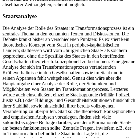
absehbarer Zeit zu gehen, scheint möglich.
Staatsanalyse
Die Analyse der Rolle des Staates im Transformationsprozess ist ein
zentrales Thema in den genannten Texten und Diskussionen. Die
Debatte krankt bisher an verschiedenen Punkten: Es existiert kein
theoretisches Konzept vom Staat in peripher-kapitalistischen
Ländern; stattdessen wird vom »bürgerlichen Staat« als solchem
gesprochen, ohne die Spezifika des Staates in den betreffenden
Gesellschaften theoretisch-konzeptionell zu bestimmen. Eine genaue
Analyse der sich im Transformationsprozess verändernden
Kräfteverhältnisse in den Gesellschaften sowie im Staat und in
seinen Apparaten fehlt weitgehend. Genau dies wäre aber die
Hauptaufgabe einer Analyse der Rolle, der Schranken und
Möglichkeiten von Staaten im Transformationsprozess. Letzteres
würde auch einschließen, einzelne Staatsapparate (Militär, Polizei,
Justiz z.B.) oder Bildungs- und Gesundheitsinstitutionen hinsichtlich
ihrer Stabilität sowie hinsichtlich ihrer bereits vollzogenen
Veränderung zu überprüfen. Statt solche theoretisch-konzeptionellen
und empirischen Analysen vorzulegen, finden sich viele
zukunftsbezogene Beiträge darüber, wie der »Plurinationale Staat«
am besten funktionieren sollte. Zentrale Fragen, inwiefern z.B. der
in Transformation befindliche Staat in der Lage ist, die