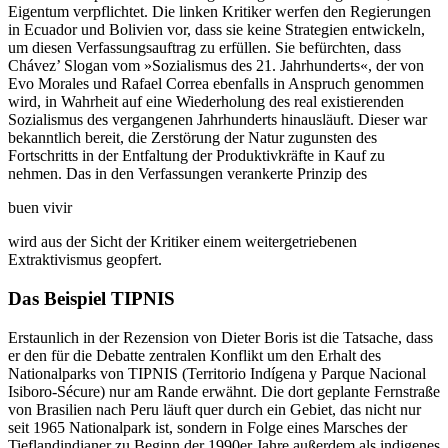
Eigentum verpflichtet. Die linken Kritiker werfen den Regierungen
in Ecuador und Bolivien vor, dass sie keine Strategien entwickeln,
um diesen Verfassungsauftrag zu erfüllen. Sie befürchten, dass
Chávez’ Slogan vom »Sozialismus des 21. Jahrhunderts«, der von
Evo Morales und Rafael Correa ebenfalls in Anspruch genommen
wird, in Wahrheit auf eine Wiederholung des real existierenden
Sozialismus des vergangenen Jahrhunderts hinausläuft. Dieser war
bekanntlich bereit, die Zerstörung der Natur zugunsten des
Fortschritts in der Entfaltung der Produktivkräfte in Kauf zu
nehmen. Das in den Verfassungen verankerte Prinzip des
buen vivir
wird aus der Sicht der Kritiker einem weitergetriebenen
Extraktivismus geopfert.
Das Beispiel TIPNIS
Erstaunlich in der Rezension von Dieter Boris ist die Tatsache, dass
er den für die Debatte zentralen Konflikt um den Erhalt des
Nationalparks von TIPNIS (Territorio Indígena y Parque Nacional
Isiboro-Sécure) nur am Rande erwähnt. Die dort geplante Fernstraße
von Brasilien nach Peru läuft quer durch ein Gebiet, das nicht nur
seit 1965 Nationalpark ist, sondern in Folge eines Marsches der
Tieflandindianer zu Beginn der 1990er Jahre außerdem als indigenes