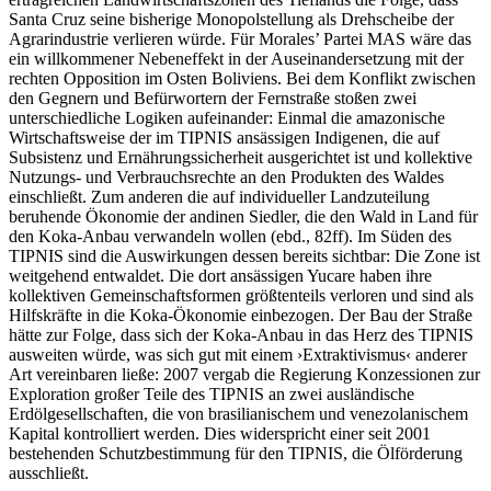
Santa Cruz seine bisherige Monopolstellung als Drehscheibe der
Agrarindustrie verlieren würde. Für Morales’ Partei MAS wäre das
ein willkommener Nebeneffekt in der Auseinandersetzung mit der
rechten Opposition im Osten Boliviens. Bei dem Konflikt zwischen
den Gegnern und Befürwortern der Fernstraße stoßen zwei
unterschiedliche Logiken aufeinander: Einmal die amazonische
Wirtschaftsweise der im TIPNIS ansässigen Indigenen, die auf
Subsistenz und Ernährungssicherheit ausgerichtet ist und kollektive
Nutzungs- und Verbrauchsrechte an den Produkten des Waldes
einschließt. Zum anderen die auf individueller Landzuteilung
beruhende Ökonomie der andinen Siedler, die den Wald in Land für
den Koka-Anbau verwandeln wollen (ebd., 82ff). Im Süden des
TIPNIS sind die Auswirkungen dessen bereits sichtbar: Die Zone ist
weitgehend entwaldet. Die dort ansässigen Yucare haben ihre
kollektiven Gemeinschaftsformen größtenteils verloren und sind als
Hilfskräfte in die Koka-Ökonomie einbezogen. Der Bau der Straße
hätte zur Folge, dass sich der Koka-Anbau in das Herz des TIPNIS
ausweiten würde, was sich gut mit einem ›Extraktivismus‹ anderer
Art vereinbaren ließe: 2007 vergab die Regierung Konzessionen zur
Exploration großer Teile des TIPNIS an zwei ausländische
Erdölgesellschaften, die von brasilianischem und venezolanischem
Kapital kontrolliert werden. Dies widerspricht einer seit 2001
bestehenden Schutzbestimmung für den TIPNIS, die Ölförderung
ausschließt.