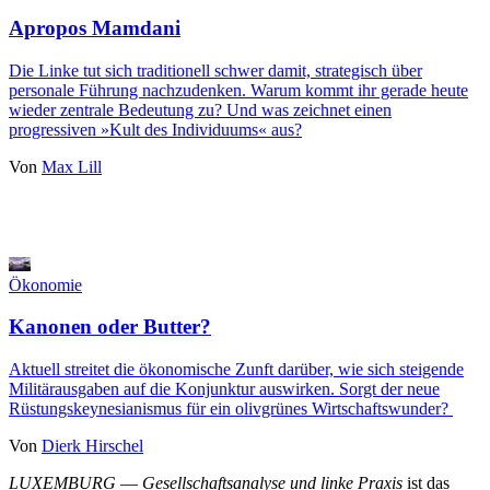
Apropos Mamdani
Die Linke tut sich traditionell schwer damit, strategisch über
personale Führung nachzudenken. Warum kommt ihr gerade heute
wieder zentrale Bedeutung zu? Und was zeichnet einen
progressiven »Kult des Individuums« aus?
Von
Max Lill
Ökonomie
Kanonen oder Butter?
Aktuell streitet die ökonomische Zunft darüber, wie sich steigende
Militärausgaben auf die Konjunktur auswirken. Sorgt der neue
Rüstungskeynesianismus für ein olivgrünes Wirtschaftswunder?
Von
Dierk Hirschel
LUXEMBURG
—
Gesellschaftsanalyse und linke Praxis
ist das