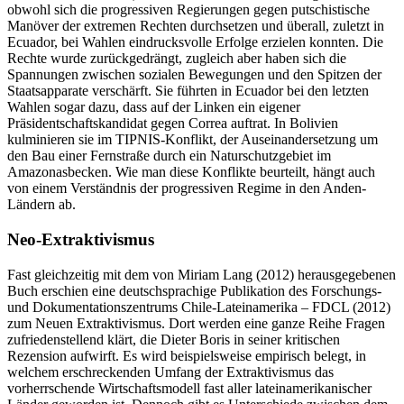
obwohl sich die progressiven Regierungen gegen putschistische
Manöver der extremen Rechten durchsetzen und überall, zuletzt in
Ecuador, bei Wahlen eindrucksvolle Erfolge erzielen konnten. Die
Rechte wurde zurückgedrängt, zugleich aber haben sich die
Spannungen zwischen sozialen Bewegungen und den Spitzen der
Staatsapparate verschärft. Sie führten in Ecuador bei den letzten
Wahlen sogar dazu, dass auf der Linken ein eigener
Präsidentschaftskandidat gegen Correa auftrat. In Bolivien
kulminieren sie im TIPNIS-Konflikt, der Auseinandersetzung um
den Bau einer Fernstraße durch ein Naturschutzgebiet im
Amazonasbecken. Wie man diese Konflikte beurteilt, hängt auch
von einem Verständnis der progressiven Regime in den Anden-
Ländern ab.
Neo-Extraktivismus
Fast gleichzeitig mit dem von Miriam Lang (2012) herausgegebenen
Buch erschien eine deutschsprachige Publikation des Forschungs-
und Dokumentationszentrums Chile-Lateinamerika – FDCL (2012)
zum Neuen Extraktivismus. Dort werden eine ganze Reihe Fragen
zufriedenstellend klärt, die Dieter Boris in seiner kritischen
Rezension aufwirft. Es wird beispielsweise empirisch belegt, in
welchem erschreckenden Umfang der Extraktivismus das
vorherrschende Wirtschaftsmodell fast aller lateinamerikanischer