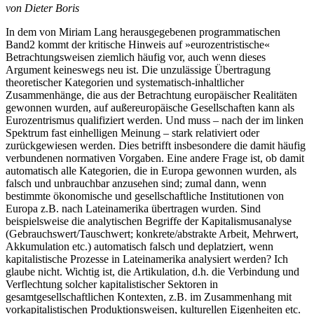
von Dieter Boris
In dem von Miriam Lang herausgegebenen programmatischen
Band2 kommt der kritische Hinweis auf »eurozentristische«
Betrachtungsweisen ziemlich häufig vor, auch wenn dieses
Argument keineswegs neu ist. Die unzulässige Übertragung
theoretischer Kategorien und systematisch-inhaltlicher
Zusammenhänge, die aus der Betrachtung europäischer Realitäten
gewonnen wurden, auf außereuropäische Gesellschaften kann als
Eurozentrismus qualifiziert werden. Und muss – nach der im linken
Spektrum fast einhelligen Meinung – stark relativiert oder
zurückgewiesen werden. Dies betrifft insbesondere die damit häufig
verbundenen normativen Vorgaben. Eine andere Frage ist, ob damit
automatisch alle Kategorien, die in Europa gewonnen wurden, als
falsch und unbrauchbar anzusehen sind; zumal dann, wenn
bestimmte ökonomische und gesellschaftliche Institutionen von
Europa z.B. nach Lateinamerika übertragen wurden. Sind
beispielsweise die analytischen Begriffe der Kapitalismusanalyse
(Gebrauchswert/Tauschwert; konkrete/abstrakte Arbeit, Mehrwert,
Akkumulation etc.) automatisch falsch und deplatziert, wenn
kapitalistische Prozesse in Lateinamerika analysiert werden? Ich
glaube nicht. Wichtig ist, die Artikulation, d.h. die Verbindung und
Verflechtung solcher kapitalistischer Sektoren in
gesamtgesellschaftlichen Kontexten, z.B. im Zusammenhang mit
vorkapitalistischen Produktionsweisen, kulturellen Eigenheiten etc.