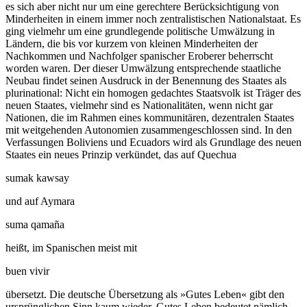
es sich aber nicht nur um eine gerechtere Berücksichtigung von
Minderheiten in einem immer noch zentralistischen Nationalstaat. Es
ging vielmehr um eine grundlegende politische Umwälzung in
Ländern, die bis vor kurzem von kleinen Minderheiten der
Nachkommen und Nachfolger spanischer Eroberer beherrscht
worden waren. Der dieser Umwälzung entsprechende staatliche
Neubau findet seinen Ausdruck in der Benennung des Staates als
plurinational: Nicht ein homogen gedachtes Staatsvolk ist Träger des
neuen Staates, vielmehr sind es Nationalitäten, wenn nicht gar
Nationen, die im Rahmen eines kommunitären, dezentralen Staates
mit weitgehenden Autonomien zusammengeschlossen sind. In den
Verfassungen Boliviens und Ecuadors wird als Grundlage des neuen
Staates ein neues Prinzip verkündet, das auf Quechua
sumak kawsay
und auf Aymara
suma qamaña
heißt, im Spanischen meist mit
buen vivir
übersetzt. Die deutsche Übersetzung als »Gutes Leben« gibt den
ursprünglichen Sinn kaum wieder. Gutes Leben bedeutet nämlich