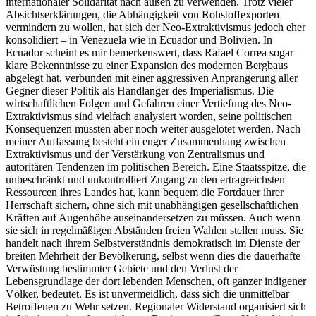
internationaler Solidarität nach außen zu verwenden. Trotz vieler
Absichtserklärungen, die Abhängigkeit von Rohstoffexporten
vermindern zu wollen, hat sich der Neo-Extraktivismus jedoch eher
konsolidiert – in Venezuela wie in Ecuador und Bolivien. In
Ecuador scheint es mir bemerkenswert, dass Rafael Correa sogar
klare Bekenntnisse zu einer Expansion des modernen Bergbaus
abgelegt hat, verbunden mit einer aggressiven Anprangerung aller
Gegner dieser Politik als Handlanger des Imperialismus. Die
wirtschaftlichen Folgen und Gefahren einer Vertiefung des Neo-
Extraktivismus sind vielfach analysiert worden, seine politischen
Konsequenzen müssten aber noch weiter ausgelotet werden. Nach
meiner Auffassung besteht ein enger Zusammenhang zwischen
Extraktivismus und der Verstärkung von Zentralismus und
autoritären Tendenzen im politischen Bereich. Eine Staatsspitze, die
unbeschränkt und unkontrolliert Zugang zu den ertragreichsten
Ressourcen ihres Landes hat, kann bequem die Fortdauer ihrer
Herrschaft sichern, ohne sich mit unabhängigen gesellschaftlichen
Kräften auf Augenhöhe auseinandersetzen zu müssen. Auch wenn
sie sich in regelmäßigen Abständen freien Wahlen stellen muss. Sie
handelt nach ihrem Selbstverständnis demokratisch im Dienste der
breiten Mehrheit der Bevölkerung, selbst wenn dies die dauerhafte
Verwüstung bestimmter Gebiete und den Verlust der
Lebensgrundlage der dort lebenden Menschen, oft ganzer indigener
Völker, bedeutet. Es ist unvermeidlich, dass sich die unmittelbar
Betroffenen zu Wehr setzen. Regionaler Widerstand organisiert sich