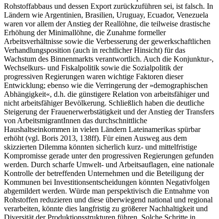
Rohstoffabbaus und dessen Export zurückzuführen sei, ist falsch. In
Ländern wie Argentinien, Brasilien, Uruguay, Ecuador, Venezuela
waren vor allem der Anstieg der Reallöhne, die teilweise drastische
Erhöhung der Minimallöhne, die Zunahme formeller
Arbeitsverhältnisse sowie die Verbesserung der gewerkschaftlichen
Verhandlungsposition (auch in rechtlicher Hinsicht) für das
Wachstum des Binnenmarkts verantwortlich. Auch die Konjunktur-,
Wechselkurs- und Fiskalpolitik sowie die Sozialpolitik der
progressiven Regierungen waren wichtige Faktoren dieser
Entwicklung; ebenso wie die Verringerung der »demographischen
Abhängigkeit«, d.h. die günstigere Relation von arbeitsfähiger und
nicht arbeitsfähiger Bevölkerung. Schließlich haben die deutliche
Steigerung der Frauenerwerbstätigkeit und der Anstieg der Transfers
von ArbeitsmigrantInnen das durchschnittliche
Haushaltseinkommen in vielen Ländern Lateinamerikas spürbar
erhöht (vgl. Boris 2013, 138ff). Für einen Ausweg aus dem
skizzierten Dilemma könnten sicherlich kurz- und mittelfristige
Kompromisse gerade unter den progressiven Regierungen gefunden
werden. Durch scharfe Umwelt- und Arbeitsauflagen, eine nationale
Kontrolle der betreffenden Unternehmen und die Beteiligung der
Kommunen bei Investitionsentscheidungen könnten Negativfolgen
abgemildert werden. Würde man perspektivisch die Entnahme von
Rohstoffen reduzieren und diese überwiegend national und regional
verarbeiten, könnte dies langfristig zu größerer Nachhaltigkeit und
Diversität der Produktionsstrukturen führen. Solche Schritte in