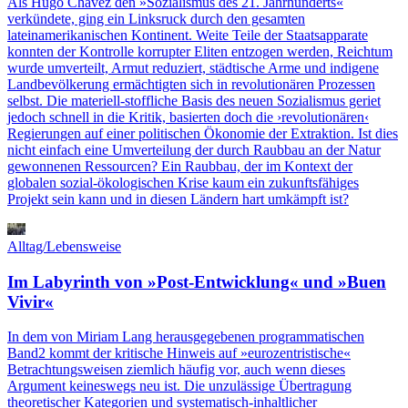
Als Hugo Chávez den »Sozialismus des 21. Jahrhunderts«
verkündete, ging ein Linksruck durch den gesamten
lateinamerikanischen Kontinent. Weite Teile der Staatsapparate
konnten der Kontrolle korrupter Eliten entzogen werden, Reichtum
wurde umverteilt, Armut reduziert, städtische Arme und indigene
Landbevölkerung ermächtigten sich in revolutionären Prozessen
selbst. Die materiell-stoffliche Basis des neuen Sozialismus geriet
jedoch schnell in die Kritik, basierten doch die ›revolutionären‹
Regierungen auf einer politischen Ökonomie der Extraktion. Ist dies
nicht einfach eine Umverteilung der durch Raubbau an der Natur
gewonnenen Ressourcen? Ein Raubbau, der im Kontext der
globalen sozial-ökologischen Krise kaum ein zukunftsfähiges
Projekt sein kann und in diesen Ländern hart umkämpft ist?
Alltag/Lebensweise
Im Labyrinth von »Post-Entwicklung« und »Buen
Vivir«
In dem von Miriam Lang herausgegebenen programmatischen
Band2 kommt der kritische Hinweis auf »eurozentristische«
Betrachtungsweisen ziemlich häufig vor, auch wenn dieses
Argument keineswegs neu ist. Die unzulässige Übertragung
theoretischer Kategorien und systematisch-inhaltlicher