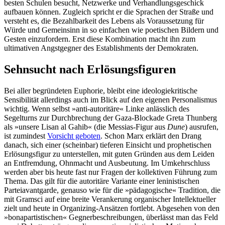
besten Schulen besucht, Netzwerke und Verhandlungsgeschick
aufbauen können. Zugleich spricht er die Sprachen der Straße und
versteht es, die Bezahlbarkeit des Lebens als Voraussetzung für
Würde und Gemeinsinn in so einfachen wie poetischen Bildern und
Gesten einzufordern. Erst diese Kombination macht ihn zum
ultimativen Angstgegner des Establishments der Demokraten.
Sehnsucht nach Erlösungsfiguren
Bei aller begründeten Euphorie, bleibt eine ideologiekritische
Sensibilität allerdings auch im Blick auf den eigenen Personalismus
wichtig. Wenn selbst »anti-autoritäre« Linke anlässlich des
Segelturns zur Durchbrechung der Gaza-Blockade Greta Thunberg
als »unsere Lisan al Gahib« (die Messias-Figur aus
Dune
) ausrufen,
ist zumindest
Vorsicht geboten
. Schon Marx erklärt den Drang
danach, sich einer (scheinbar) tieferen Einsicht und prophetischen
Erlösungsfigur zu unterstellen, mit guten Gründen aus dem Leiden
an Entfremdung, Ohnmacht und Ausbeutung. Im Umkehrschluss
werden aber bis heute fast nur Fragen der kollektiven Führung zum
Thema. Das gilt für die autoritäre Variante einer leninistischen
Parteiavantgarde, genauso wie für die »pädagogische« Tradition, die
mit Gramsci auf eine breite Verankerung organischer Intellektueller
zielt und heute in Organizing-Ansätzen fortlebt. Abgesehen von den
»bonapartistischen« Gegnerbeschreibungen, überlässt man das Feld