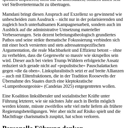
viel Stellvertretermacht zu übertragen.
Mamdani bringt diesen Anspruch auf Exzellenz so gewinnend wie
unbescheiden zum Ausdruck – nicht nur in der polarisierenden und
zugleich hoch unterhaltsamen Kampagnenarbeit, sondern auch im
Ausblick auf die administrative Umsetzung materieller
Verbesserungen. Sein dezent befreiungstheologisch grundiertes
Pathos und seine strikte thematische Fokussierung verbinden sich
mit einer hoch versierten und stets adressatenspezifischen
Argumentation, die reale Machbarkeit und Effizienz betont – ohne
zu verhehlen, dass die Gegenwehr so massiv wie skrupellos sein
wird. Dieser auch bei vielen Trump-Wählern erfolgreiche Ansatz
reduziert sich gerade nicht auf »populistische« Pauschalattacken
gegen »die da oben«. Linkspluralistisch setzt er auf breite Allianzen
– auch mit Elitenfraktionen, die in der Tradition Roosevelts der
Übernahme des Staates durch eine kleptokratische
»Lumpenbourgeoisie« (Candeias 2025) entgegentreten wollen.
Eine Koalition linksliberaler und sozialistischer Kräfte unter
Führung letzterer, wie sie nächstes Jahr auch in Berlin möglich
werden könnte, müsste zweifellos sehr viel mehr liefern als frühere
Regierungsbeteiligungen. Wer aber nicht auf Risiko spielt und die
Machtfrage charismatisch zuspitzt, hat schon verloren.