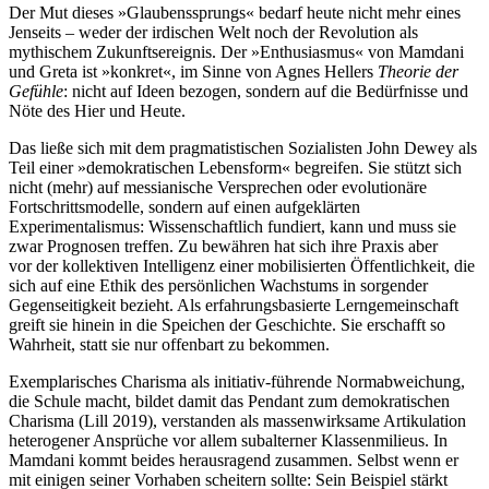
Der Mut dieses »Glaubenssprungs« bedarf heute nicht mehr eines
Jenseits – weder der irdischen Welt noch der Revolution als
mythischem Zukunftsereignis. Der »Enthusiasmus« von Mamdani
und Greta ist »konkret«, im Sinne von Agnes Hellers
Theorie der
Gefühle
: nicht auf Ideen bezogen, sondern auf die Bedürfnisse und
Nöte des Hier und Heute.
Das ließe sich mit dem pragmatistischen Sozialisten John Dewey als
Teil einer »demokratischen Lebensform« begreifen. Sie stützt sich
nicht (mehr) auf messianische Versprechen oder evolutionäre
Fortschrittsmodelle, sondern auf einen aufgeklärten
Experimentalismus: Wissenschaftlich fundiert, kann und muss sie
zwar Prognosen treffen. Zu bewähren hat sich ihre Praxis aber
vor der kollektiven Intelligenz einer mobilisierten Öffentlichkeit, die
sich auf eine Ethik des persönlichen Wachstums in sorgender
Gegenseitigkeit bezieht. Als erfahrungsbasierte Lerngemeinschaft
greift sie hinein in die Speichen der Geschichte. Sie erschafft so
Wahrheit, statt sie nur offenbart zu bekommen.
Exemplarisches Charisma als initiativ-führende Normabweichung,
die Schule macht, bildet damit das Pendant zum demokratischen
Charisma (Lill 2019), verstanden als massenwirksame Artikulation
heterogener Ansprüche vor allem subalterner Klassenmilieus. In
Mamdani kommt beides herausragend zusammen. Selbst wenn er
mit einigen seiner Vorhaben scheitern sollte: Sein Beispiel stärkt