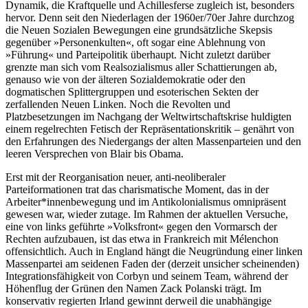
Dynamik, die Kraftquelle und Achillesferse zugleich ist, besonders
hervor. Denn seit den Niederlagen der 1960er/70er Jahre durchzog
die Neuen Sozialen Bewegungen eine grundsätzliche Skepsis
gegenüber »Personenkulten«, oft sogar eine Ablehnung von
»Führung« und Parteipolitik überhaupt. Nicht zuletzt darüber
grenzte man sich vom Realsozialismus aller Schattierungen ab,
genauso wie von der älteren Sozialdemokratie oder den
dogmatischen Splittergruppen und esoterischen Sekten der
zerfallenden Neuen Linken. Noch die Revolten und
Platzbesetzungen im Nachgang der Weltwirtschaftskrise huldigten
einem regelrechten Fetisch der Repräsentationskritik – genährt von
den Erfahrungen des Niedergangs der alten Massenparteien und den
leeren Versprechen von Blair bis Obama.
Erst mit der Reorganisation neuer, anti-neoliberaler
Parteiformationen trat das charismatische Moment, das in der
Arbeiter*innenbewegung und im Antikolonialismus omnipräsent
gewesen war, wieder zutage. Im Rahmen der aktuellen Versuche,
eine von links geführte »Volksfront« gegen den Vormarsch der
Rechten aufzubauen, ist das etwa in Frankreich mit Mélenchon
offensichtlich. Auch in England hängt die Neugründung einer linken
Massenpartei am seidenen Faden der (derzeit unsicher scheinenden)
Integrationsfähigkeit von Corbyn und seinem Team, während der
Höhenflug der Grünen den Namen Zack Polanski trägt. Im
konservativ regierten Irland gewinnt derweil die unabhängige