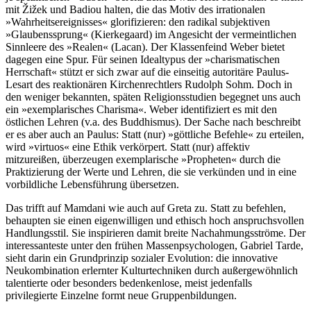
mit Žižek und Badiou halten, die das Motiv des irrationalen
»Wahrheitsereignisses« glorifizieren: den radikal subjektiven
»Glaubenssprung« (Kierkegaard) im Angesicht der vermeintlichen
Sinnleere des »Realen« (Lacan). Der Klassenfeind Weber bietet
dagegen eine Spur. Für seinen Idealtypus der »charismatischen
Herrschaft« stützt er sich zwar auf die einseitig autoritäre Paulus-
Lesart des reaktionären Kirchenrechtlers Rudolph Sohm. Doch in
den weniger bekannten, späten Religionsstudien begegnet uns auch
ein »exemplarisches Charisma«. Weber identifiziert es mit den
östlichen Lehren (v.a. des Buddhismus). Der Sache nach beschreibt
er es aber auch an Paulus: Statt (nur) »göttliche Befehle« zu erteilen,
wird »virtuos« eine Ethik verkörpert. Statt (nur) affektiv
mitzureißen, überzeugen exemplarische »Propheten« durch die
Praktizierung der Werte und Lehren, die sie verkünden und in eine
vorbildliche Lebensführung übersetzen.
Das trifft auf Mamdani wie auch auf Greta zu. Statt zu befehlen,
behaupten sie einen eigenwilligen und ethisch hoch anspruchsvollen
Handlungsstil. Sie inspirieren damit breite Nachahmungsströme. Der
interessanteste unter den frühen Massenpsychologen, Gabriel Tarde,
sieht darin ein Grundprinzip sozialer Evolution: die innovative
Neukombination erlernter Kulturtechniken durch außergewöhnlich
talentierte oder besonders bedenkenlose, meist jedenfalls
privilegierte Einzelne formt neue Gruppenbildungen.