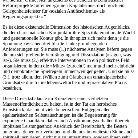
Reformprojekte für einen ›grünen Kapitalismus‹ doch noch ein
Gelegenheitsfenster für ›sozialen Antifaschismus‹ als
Regierungsprojekt?«
Es ist diese existenzielle Dimension des historischen Augenblicks,
die der charismatischen Konjunktur ihre Spezifik, emotionale Wucht
und generationelle Kontur gibt. In ihr spitzt sich mehr denn je die
Spannung zwischen drei für die Linke grundlegenden
Anforderungen zu: Sie muss (1.) nüchterne Analysen liefern gegen
die um sich greifende Verdrängung und Dissoziation (»sagen, was
ist«). Sie muss (2.) effektive Interventionen in ein politisches Feld
organisieren, in dem die »Mitte« (zurecht!) mehr und mehr einbricht
und demokratische Spielregeln immer weniger gelten. Und sie muss
(3.), trotz allem, den (Willen zum) Glauben an emanzipatorische
Grundsätze durch ihre lebensweltliche und repräsentative Praxis
bestärken.
Diese Dreiecksbalance im Kreuzfeuer einer verhetzten
Massenöffentlichkeit zu halten, ist in der Tat ein heroisches
Kunststück, das nicht viele beherrschen. Entgegen aller
egalitaristischen Selbsttäuschungen ist die Begeisterung für
exponierte Charaktere daher auch Abstimmungsverhalten über ein
implizites Leistungsethos: Ausdruck der Bereitschaft, die Besten
unter uns, denen wir vertrauen und die uns im weitesten Sinne auch
spirituell inspirieren, nicht nur zu unterstützen, sondern ihnen sehr