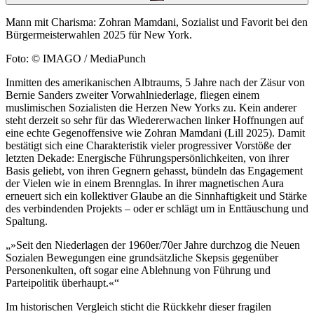
Mann mit Charisma: Zohran Mamdani, Sozialist und Favorit bei den
Bürgermeisterwahlen 2025 für New York.
Foto: © IMAGO / MediaPunch
Inmitten des amerikanischen Albtraums, 5 Jahre nach der Zäsur von
Bernie Sanders zweiter Vorwahlniederlage, fliegen einem
muslimischen Sozialisten die Herzen New Yorks zu. Kein anderer
steht derzeit so sehr für das Wiedererwachen linker Hoffnungen auf
eine echte Gegenoffensive wie Zohran Mamdani (Lill 2025). Damit
bestätigt sich eine Charakteristik vieler progressiver Vorstöße der
letzten Dekade: Energische Führungspersönlichkeiten, von ihrer
Basis geliebt, von ihren Gegnern gehasst, bündeln das Engagement
der Vielen wie in einem Brennglas. In ihrer magnetischen Aura
erneuert sich ein kollektiver Glaube an die Sinnhaftigkeit und Stärke
des verbindenden Projekts – oder er schlägt um in Enttäuschung und
Spaltung.
»Seit den Niederlagen der 1960er/70er Jahre durchzog die Neuen
Sozialen Bewegungen eine grundsätzliche Skepsis gegenüber
Personenkulten, oft sogar eine Ablehnung von Führung und
Parteipolitik überhaupt.«
Im historischen Vergleich sticht die Rückkehr dieser fragilen