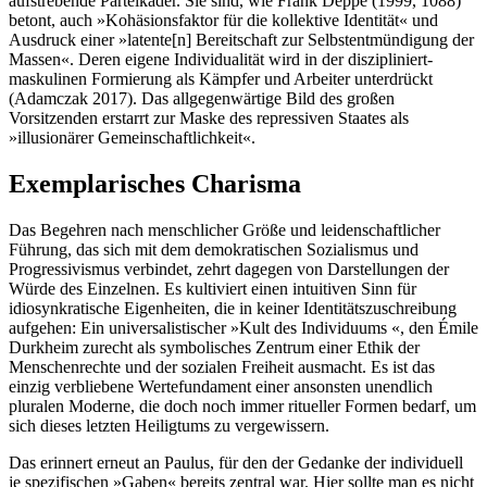
aufstrebende Parteikader. Sie sind, wie Frank Deppe (1999, 1088)
betont, auch »Kohäsionsfaktor für die kollektive Identität« und
Ausdruck einer »latente[n] Bereitschaft zur Selbstentmündigung der
Massen«. Deren eigene Individualität wird in der diszipliniert-
maskulinen Formierung als Kämpfer und Arbeiter unterdrückt
(Adamczak 2017). Das allgegenwärtige Bild des großen
Vorsitzenden erstarrt zur Maske des repressiven Staates als
»illusionärer Gemeinschaftlichkeit«.
Exemplarisches Charisma
Das Begehren nach menschlicher Größe und leidenschaftlicher
Führung, das sich mit dem demokratischen Sozialismus und
Progressivismus verbindet, zehrt dagegen von Darstellungen der
Würde des Einzelnen. Es kultiviert einen intuitiven Sinn für
idiosynkratische Eigenheiten, die in keiner Identitätszuschreibung
aufgehen: Ein universalistischer »Kult des Individuums «, den Émile
Durkheim zurecht als symbolisches Zentrum einer Ethik der
Menschenrechte und der sozialen Freiheit ausmacht. Es ist das
einzig verbliebene Wertefundament einer ansonsten unendlich
pluralen Moderne, die doch noch immer ritueller Formen bedarf, um
sich dieses letzten Heiligtums zu vergewissern.
Das erinnert erneut an Paulus, für den der Gedanke der individuell
je spezifischen »Gaben« bereits zentral war. Hier sollte man es nicht