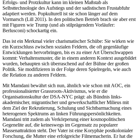
Erfolgs- und Protzkultur kann im kleinen Maßstab als
Selbsttechnologie des Aufstiegs und der sadistischen Frustabfuhr
adaptiert werden. Popkulturell ist sie schon länger auf dem
Vormarsch (Lill 2011). In den politischen Betrieb brach sie aber erst
mit Figuren wie Trump (und als stilprägendem Vorläufer:
Berlusconi) schockartig ein.
Das ist ein Merkmal vieler charismatischer Schübe: Sie wirken wie
ein Kurzschluss zwischen sozialen Feldern, die oft gegenläufige
Entwicklungen hervorbringen, bis es zu einer Art Überschwappen
kommt: Verhaltensmuster, die in einem anderen Kontext ausgebildet
wurden, behaupten sich überraschend auf der Bühne der großen
Politik. Sie modifizieren in der Folge deren Spielregeln, wie auch
die Relation zu anderen Feldern.
Mit Mamdani bewährt sich nun, ähnlich wie schon mit AOC, ein
professionalisierter Grassroots-Aktivismus, wie er die
Organisationskultur der DSA-NYC prägt: als Bündnis links-
akademischer, migrantischer und gewerkschaftlicher Milieus mit
dem Ziel der Rekrutierung, Schulung und Sichtbarmachung eines
heterogenen Spektrums an linken Führungspersönlichkeiten.
Mamdani tritt zudem als Verkörperung einer kosmopolitischen
Gegenelite auf, die keineswegs im Gegensatz zu popularer
Massenattraktion steht. Der Vater ist eine Koryphäe postkolonialer
Forschung, die Mutter eine erfolgreiche Filmemacherin. Er hat die