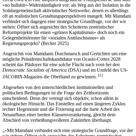
»no bullshit«-Widerständigkeit vor: als Weg aus der Isolation in die
Solidargemeinschaft aktivistischer Netzwerke, denen es allerdings
oft an realistischen Gestaltungsperspektiven mangelt. Mit Mamdani
verbindet sich dagegen eine strategische Grundfrage, vor der wir
stehen: Öffnet sich angesichts des Scheiterns zentristischer
Reformprojekte für einen »grünen Kapitalismus« doch noch ein
Gelegenheitsfenster für »sozialen Antifaschismus« als
Regierungsprojekt? (Becker 2025)
Angesichts von Mamdanis Durchmarsch und Gerüchten um eine
mögliche Präsidentschaftskandidatur von Ocasio-Cortez 2028
scheint das Plädoyer für eine solche Flucht nach vorn bei den
Democratic Socialists of America
(DSA) und im Umfeld des US-
[
1
]
JACOBIN
-Magazins die Oberhand zu gewinnen.
Abgesehen von den unterschiedlichen institutionellen und
politischen Bedingungen ist die Frage des Zeithorizonts
entscheidend. Denn der verengt sich objektiv, schon allein in
ökologischer Hinsicht. Das Einstellen auf einen längeren Zyklus
rechter Hegemonie und die Fixierung auf die harte Arbeit des
Neuaufbaus einer breiten Klassenverankerung, gleicht dem
Abschied von verheißungsvolleren Zukünften überhaupt.
»Mit Mamdani verbindet sich eine strategische Grundfrage, vor der
wir stehen: Öffnet sich angesichts des Scheiterns zentristischer