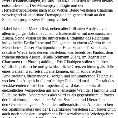
zwei Debattensträngen, die aus anti-sozialistischen Motiven heraus
entstanden sind: Der Massenpsychologie und der
Herrschaftssoziologie nach Max Weber. Beide verstehen Charisma
vorwiegend als autoritäre Demagogie und gehen damit an den
Spielarten progressiver Führung vorbei.
Dabei ist schon Marx selbst, neben aller brillanten Analyse, vor
allem in jungen Jahren auch ein Glaubensstifter mit messianischen
Zügen. Seine Vision ist die universelle Entfaltung des Reichtums
individueller Bedürfnisse und Fähigkeiten in einem »Verein freier
Menschen«. Dieser Fluchtpunkt der Emanzipation lässt sich als
säkulare Wiederkehr dessen verstehen, was bereits bei Paulus, dem
frühchristlichen Apostel (Kahl/Rehmann 2014), im Begriff der
Charismen (im Plural!) anklingt: Die Gläubigen sollen sich über
ständische, ethnische und geschlechtliche Grenzen hinweg als Teile
eines Ganzen wechselseitig anerkennen, um in solidarischer
Arbeitsteilung füreinander zu sorgen und schlummernde Talente zu
wecken. Im Angesicht übermächtiger Feinde (damals in Gestalt des
versklavenden römischen Imperiums) wird das einerseits als
endzeitliches Versprechen auf eine jenseitige Welt der Harmonie und
Fülle überhöht. Andererseits aber wird es als gegenkulturelle Praxis
der Umkehrung herrschender Werte, Symbole und Hierarchien in
den Gemeinden gelebt. Nach den millenaristischen Aufständischen
des Spätmittelalters und der Bauernkriege verstehen sich folgerichtig
auch noch viele der »utopischen« Frühsozialisten als Wiedergeburt