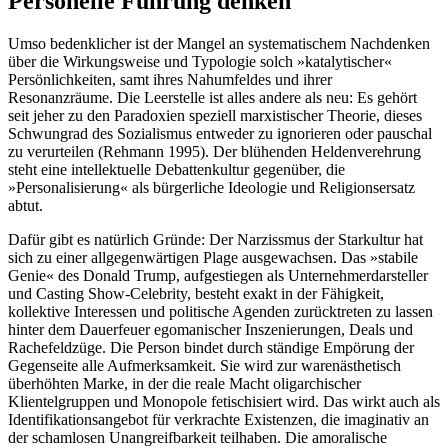
Personelle Führung denken
Umso bedenklicher ist der Mangel an systematischem Nachdenken
über die Wirkungsweise und Typologie solch »katalytischer«
Persönlichkeiten, samt ihres Nahumfeldes und ihrer
Resonanzräume. Die Leerstelle ist alles andere als neu: Es gehört
seit jeher zu den Paradoxien speziell marxistischer Theorie, dieses
Schwungrad des Sozialismus entweder zu ignorieren oder pauschal
zu verurteilen (Rehmann 1995). Der blühenden Heldenverehrung
steht eine intellektuelle Debattenkultur gegenüber, die
»Personalisierung« als bürgerliche Ideologie und Religionsersatz
abtut.
Dafür gibt es natürlich Gründe: Der Narzissmus der Starkultur hat
sich zu einer allgegenwärtigen Plage ausgewachsen. Das »stabile
Genie« des Donald Trump, aufgestiegen als Unternehmerdarsteller
und Casting Show-Celebrity, besteht exakt in der Fähigkeit,
kollektive Interessen und politische Agenden zurücktreten zu lassen
hinter dem Dauerfeuer egomanischer Inszenierungen, Deals und
Rachefeldzüge. Die Person bindet durch ständige Empörung der
Gegenseite alle Aufmerksamkeit. Sie wird zur warenästhetisch
überhöhten Marke, in der die reale Macht oligarchischer
Klientelgruppen und Monopole fetischisiert wird. Das wirkt auch als
Identifikationsangebot für verkrachte Existenzen, die imaginativ an
der schamlosen Unangreifbarkeit teilhaben. Die amoralische