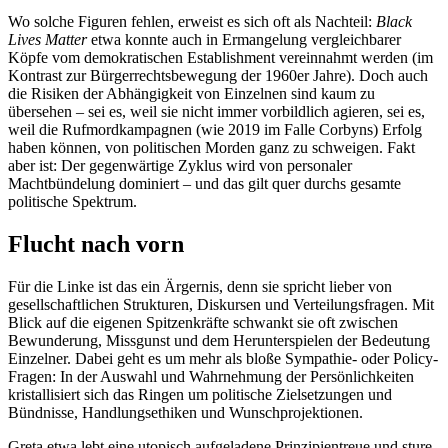
Wo solche Figuren fehlen, erweist es sich oft als Nachteil:
Black
Lives Matter
etwa konnte auch in Ermangelung vergleichbarer
Köpfe vom demokratischen Establishment vereinnahmt werden (im
Kontrast zur Bürgerrechtsbewegung der 1960er Jahre). Doch auch
die Risiken der Abhängigkeit von Einzelnen sind kaum zu
übersehen – sei es, weil sie nicht immer vorbildlich agieren, sei es,
weil die Rufmordkampagnen (wie 2019 im Falle Corbyns) Erfolg
haben können, von politischen Morden ganz zu schweigen. Fakt
aber ist: Der gegenwärtige Zyklus wird von personaler
Machtbündelung dominiert – und das gilt quer durchs gesamte
politische Spektrum.
Flucht nach vorn
Für die Linke ist das ein Ärgernis, denn sie spricht lieber von
gesellschaftlichen Strukturen, Diskursen und Verteilungsfragen. Mit
Blick auf die eigenen Spitzenkräfte schwankt sie oft zwischen
Bewunderung, Missgunst und dem Herunterspielen der Bedeutung
Einzelner. Dabei geht es um mehr als bloße Sympathie- oder Policy-
Fragen: In der Auswahl und Wahrnehmung der Persönlichkeiten
kristallisiert sich das Ringen um politische Zielsetzungen und
Bündnisse, Handlungsethiken und Wunschprojektionen.
Greta etwa lebt eine utopisch aufgeladene Prinzipientreue und sture