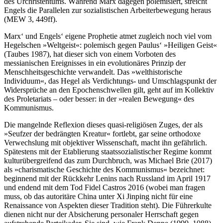
des Urchristentums. Während Marx dagegen polemisiert, streicht
Engels die Parallelen zur sozialistischen Arbeiterbewegung heraus
(MEW 3, 449ff).
Marx‘ und Engels‘ eigene Prophetie atmet zugleich noch viel vom
Hegelschen »Weltgeist«: polemisch gegen Paulus‘ »Heiligen Geist«
(Taubes 1987), hat dieser sich von einem Vorboten des
messianischen Ereignisses in ein evolutionäres Prinzip der
Menschheitsgeschichte verwandelt. Das »welthistorische
Individuum«, das Hegel als Verdichtungs- und Umschlagspunkt der
Widersprüche an den Epochenschwellen gilt, geht auf im Kollektiv
des Proletariats – oder besser: in der »realen Bewegung« des
Kommunismus.
Die mangelnde Reflexion dieses quasi-religiösen Zuges, der als
»Seufzer der bedrängten Kreatur« fortlebt, gar seine orthodoxe
Verwechslung mit objektiver Wissenschaft, macht ihn gefährlich.
Spätestens mit der Etablierung staatssozialistischer Regime kommt
kulturübergreifend das zum Durchbruch, was Michael Brie (2017)
als »charismatische Geschichte des Kommunismus« bezeichnet:
beginnend mit der Rückkehr Lenins nach Russland im April 1917
und endend mit dem Tod Fidel Castros 2016 (wobei man fragen
muss, ob das autoritäre China unter Xi Jinping nicht für eine
Renaissance von Aspekten dieser Tradition steht). Die Führerkulte
dienen nicht nur der Absicherung personaler Herrschaft gegen