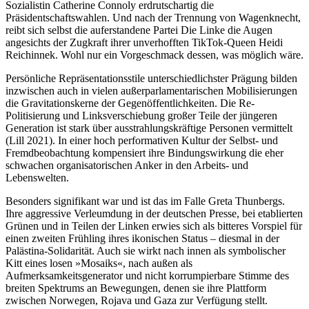
Sozialistin Catherine Connoly erdrutschartig die
Präsidentschaftswahlen. Und nach der Trennung von Wagenknecht,
reibt sich selbst die auferstandene Partei Die Linke die Augen
angesichts der Zugkraft ihrer unverhofften TikTok-Queen Heidi
Reichinnek. Wohl nur ein Vorgeschmack dessen, was möglich wäre.
Persönliche Repräsentationsstile unterschiedlichster Prägung bilden
inzwischen auch in vielen außerparlamentarischen Mobilisierungen
die Gravitationskerne der Gegenöffentlichkeiten. Die Re-
Politisierung und Linksverschiebung großer Teile der jüngeren
Generation ist stark über ausstrahlungskräftige Personen vermittelt
(Lill 2021). In einer hoch performativen Kultur der Selbst- und
Fremdbeobachtung kompensiert ihre Bindungswirkung die eher
schwachen organisatorischen Anker in den Arbeits- und
Lebenswelten.
Besonders signifikant war und ist das im Falle Greta Thunbergs.
Ihre aggressive Verleumdung in der deutschen Presse, bei etablierten
Grünen und in Teilen der Linken erwies sich als bitteres Vorspiel für
einen zweiten Frühling ihres ikonischen Status – diesmal in der
Palästina-Solidarität. Auch sie wirkt nach innen als symbolischer
Kitt eines losen »Mosaiks«, nach außen als
Aufmerksamkeitsgenerator und nicht korrumpierbare Stimme des
breiten Spektrums an Bewegungen, denen sie ihre Plattform
zwischen Norwegen, Rojava und Gaza zur Verfügung stellt.