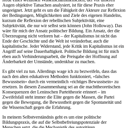
Augen objektive Tatsachen analysiert, ist für diese Praxis eher
ungeeignet. Jetzt geht es um die Fähigkeit der Akteure zur Reflexion
der Bedingungen, Möglichkeiten und Ziele des eigenen Handelns,
kurzum die Reflexion der rebellischen Subjektivität, eine
Subjektivität, die nur wir selbst sein können (John Holloway). Das
wäre für mich der Ansatz politischer Bildung. Ein Ansatz, der die
Überzeugung nicht verloren hat – der Kapitalismus ist nicht das
Ende der Geschichte und die Welt ist veränderbar, auch die
kapitalistische. Jeder Widerstand, jede Kritik im Kapitalismus ist ein
Angriff auf seine Dauerhaftigkeit. Politische Bildung ist für mich
eben auch Verhinderungsarbeit, die Preisgabe der Hoffnung auf
Änderbarkeit der Umstände, undenkbar zu machen.
Es gibt viel zu tun. Allerdings wage ich zu bezweifeln, dass das
nach den alten edukativen Methoden funktioniert, »falsches
Bewusstsein« durch ein vermeintlich »richtiges Bewusstsein« zu
ersetzen. In diesem Zusammenhang sei an die machttheoretischen
Konsequenzen der Leninschen Parteitheorie erinnert – im
Zweifelsfall steht immer die Elite gegen die Massen, die Partei
gegen die Bewegung, die Bewusstheit gegen die Spontaneität und
die Wissenschaft gegen die Erfahrung.
In meinem Selbstverständnis geht es um eine politische
Bildungspraxis, die auf die Selbstbefreiungspotenziale der
Menschen setzt, die die Mechanistik des autoritären