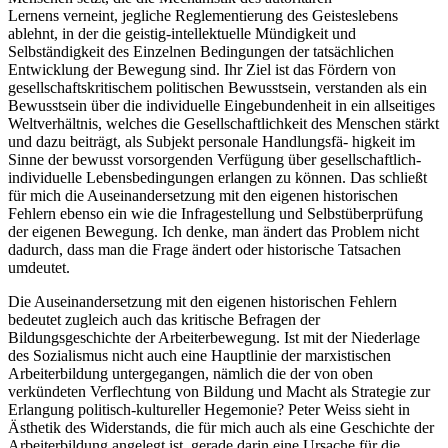
Lernens verneint, jegliche Reglementierung des Geisteslebens
ablehnt, in der die geistig-intellektuelle Mündigkeit und
Selbständigkeit des Einzelnen Bedingungen der tatsächlichen
Entwicklung der Bewegung sind. Ihr Ziel ist das Fördern von
gesellschaftskritischem politischen Bewusstsein, verstanden als ein
Bewusstsein über die individuelle Eingebundenheit in ein allseitiges
Weltverhältnis, welches die Gesellschaftlichkeit des Menschen stärkt
und dazu beiträgt, als Subjekt personale Handlungsfä- higkeit im
Sinne der bewusst vorsorgenden Verfügung über gesellschaftlich-
individuelle Lebensbedingungen erlangen zu können. Das schließt
für mich die Auseinandersetzung mit den eigenen historischen
Fehlern ebenso ein wie die Infragestellung und Selbstüberprüfung
der eigenen Bewegung. Ich denke, man ändert das Problem nicht
dadurch, dass man die Frage ändert oder historische Tatsachen
umdeutet.
Die Auseinandersetzung mit den eigenen historischen Fehlern
bedeutet zugleich auch das kritische Befragen der
Bildungsgeschichte der Arbeiterbewegung. Ist mit der Niederlage
des Sozialismus nicht auch eine Hauptlinie der marxistischen
Arbeiterbildung untergegangen, nämlich die der von oben
verkündeten Verflechtung von Bildung und Macht als Strategie zur
Erlangung politisch-kultureller Hegemonie? Peter Weiss sieht in
Ästhetik des Widerstands, die für mich auch als eine Geschichte der
Arbeiterbildung angelegt ist, gerade darin eine Ursache für die