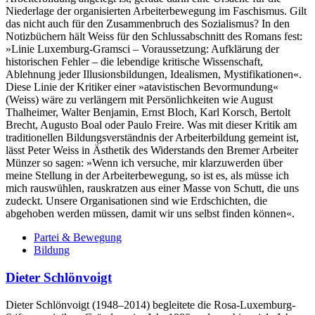
Niederlage der organisierten Arbeiterbewegung im Faschismus. Gilt
das nicht auch für den Zusammenbruch des Sozialismus? In den
Notizbüchern hält Weiss für den Schlussabschnitt des Romans fest:
»Linie Luxemburg-Gramsci – Voraussetzung: Aufklärung der
historischen Fehler – die lebendige kritische Wissenschaft,
Ablehnung jeder Illusionsbildungen, Idealismen, Mystifikationen«.
Diese Linie der Kritiker einer »atavistischen Bevormundung«
(Weiss) wäre zu verlängern mit Persönlichkeiten wie August
Thalheimer, Walter Benjamin, Ernst Bloch, Karl Korsch, Bertolt
Brecht, Augusto Boal oder Paulo Freire. Was mit dieser Kritik am
traditionellen Bildungsverständnis der Arbeiterbildung gemeint ist,
lässt Peter Weiss in Ästhetik des Widerstands den Bremer Arbeiter
Münzer so sagen: »Wenn ich versuche, mir klarzuwerden über
meine Stellung in der Arbeiterbewegung, so ist es, als müsse ich
mich rauswühlen, rauskratzen aus einer Masse von Schutt, die uns
zudeckt. Unsere Organisationen sind wie Erdschichten, die
abgehoben werden müssen, damit wir uns selbst finden können«.
Partei & Bewegung
Bildung
Dieter Schlönvoigt
Dieter Schlönvoigt (1948–2014) begleitete die Rosa-Luxemburg-