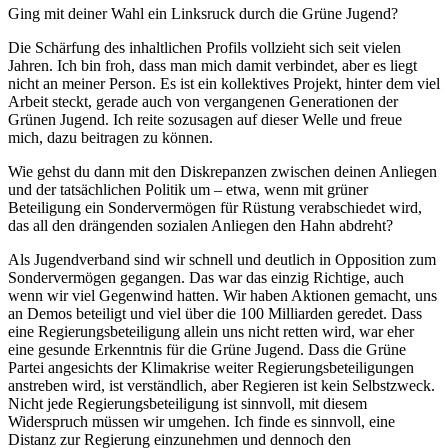
Ging mit deiner Wahl ein Linksruck durch die Grüne Jugend?
Die Schärfung des inhaltlichen Profils vollzieht sich seit vielen
Jahren. Ich bin froh, dass man mich damit verbindet, aber es liegt
nicht an meiner Person. Es ist ein kollektives Projekt, hinter dem viel
Arbeit steckt, gerade auch von vergangenen Generationen der
Grünen Jugend. Ich reite sozusagen auf dieser Welle und freue
mich, dazu beitragen zu können.
Wie gehst du dann mit den Diskrepanzen zwischen deinen Anliegen
und der tatsächlichen Politik um – etwa, wenn mit grüner
Beteiligung ein Sondervermögen für Rüstung verabschiedet wird,
das all den drängenden sozialen Anliegen den Hahn abdreht?
Als Jugendverband sind wir schnell und deutlich in Opposition zum
Sondervermögen gegangen. Das war das einzig Richtige, auch
wenn wir viel Gegenwind hatten. Wir haben Aktionen gemacht, uns
an Demos beteiligt und viel über die 100 Milliarden geredet. Dass
eine Regierungsbeteiligung allein uns nicht retten wird, war eher
eine gesunde Erkenntnis für die Grüne Jugend. Dass die Grüne
Partei angesichts der Klimakrise weiter Regierungsbeteiligungen
anstreben wird, ist verständlich, aber Regieren ist kein Selbstzweck.
Nicht jede Regierungsbeteiligung ist sinnvoll, mit diesem
Widerspruch müssen wir umgehen. Ich finde es sinnvoll, eine
Distanz zur Regierung einzunehmen und dennoch den