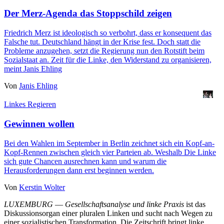
Der Merz-Agenda das Stoppschild zeigen
Friedrich Merz ist ideologisch so verbohrt, dass er konsequent das
Falsche tut. Deutschland hängt in der Krise fest. Doch statt die
Probleme anzugehen, setzt die Regierung nun den Rotstift beim
Sozialstaat an. Zeit für die Linke, den Widerstand zu organisieren,
meint Janis Ehling
Von
Janis Ehling
Linkes Regieren
Gewinnen wollen
Bei den Wahlen im September in Berlin zeichnet sich ein Kopf-an-
Kopf-Rennen zwischen gleich vier Parteien ab. Weshalb Die Linke
sich gute Chancen ausrechnen kann und warum die
Herausforderungen dann erst beginnen werden.
Von
Kerstin Wolter
LUXEMBURG
—
Gesellschaftsanalyse und linke Praxis
ist das
Diskussionsorgan einer pluralen Linken und sucht nach Wegen zu
einer sozialistischen Transformation. Die Zeitschrift bringt linke