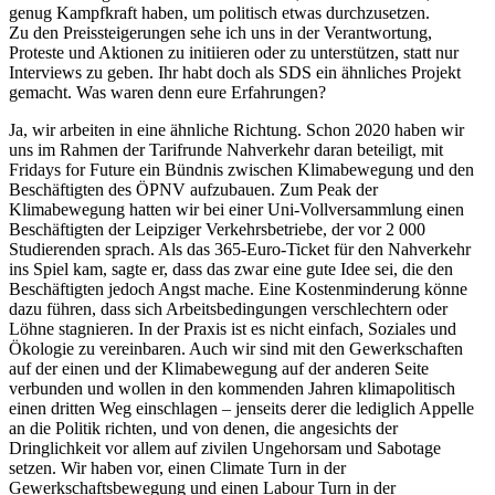
genug Kampfkraft haben, um politisch etwas durchzusetzen.
Zu den Preissteigerungen sehe ich uns in der Verantwortung,
Proteste und Aktionen zu initiieren oder zu unterstützen, statt nur
Interviews zu geben. Ihr habt doch als SDS ein ähnliches Projekt
gemacht. Was waren denn eure Erfahrungen?
Ja, wir arbeiten in eine ähnliche Richtung. Schon 2020 haben wir
uns im Rahmen der Tarifrunde Nahverkehr daran beteiligt, mit
Fridays for Future ein Bündnis zwischen Klimabewegung und den
Beschäftigten des ÖPNV aufzubauen. Zum Peak der
Klimabewegung hatten wir bei einer Uni-Vollversammlung einen
Beschäftigten der Leipziger Verkehrsbetriebe, der vor 2 000
Studierenden sprach. Als das 365-Euro-Ticket für den Nahverkehr
ins Spiel kam, sagte er, dass das zwar eine gute Idee sei, die den
Beschäftigten jedoch Angst mache. Eine Kostenminderung könne
dazu führen, dass sich Arbeitsbedingungen verschlechtern oder
Löhne stagnieren. In der Praxis ist es nicht einfach, Soziales und
Ökologie zu vereinbaren. Auch wir sind mit den Gewerkschaften
auf der einen und der Klimabewegung auf der anderen Seite
verbunden und wollen in den kommenden Jahren klimapolitisch
einen dritten Weg einschlagen – jenseits derer die lediglich Appelle
an die Politik richten, und von denen, die angesichts der
Dringlichkeit vor allem auf zivilen Ungehorsam und Sabotage
setzen. Wir haben vor, einen Climate Turn in der
Gewerkschaftsbewegung und einen Labour Turn in der