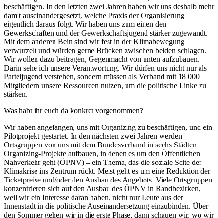
beschäftigen. In den letzten zwei Jahren haben wir uns deshalb mehr
damit auseinandergesetzt, welche Praxis der Organisierung
eigentlich daraus folgt. Wir haben uns zum einen den
Gewerkschaften und der Gewerkschaftsjugend stärker zugewandt.
Mit dem anderen Bein sind wir fest in der Klimabewegung
verwurzelt und würden gerne Brücken zwischen beiden schlagen.
Wir wollen dazu beitragen, Gegenmacht von unten aufzubauen.
Darin sehe ich unsere Verantwortung. Wir dürfen uns nicht nur als
Parteijugend verstehen, sondern müssen als Verband mit 18 000
Mitgliedern unsere Ressourcen nutzen, um die politische Linke zu
stärken.
Was habt ihr euch da konkret vorgenommen?
Wir haben angefangen, uns mit Organizing zu beschäftigen, und ein
Pilotprojekt gestartet. In den nächsten zwei Jahren werden
Ortsgruppen von uns mit dem Bundesverband in sechs Städten
Organizing-Projekte aufbauen, in denen es um den Öffentlichen
Nahverkehr geht (ÖPNV) – ein Thema, das die soziale Seite der
Klimakrise ins Zentrum rückt. Meist geht es um eine Reduktion der
Ticketpreise und/oder den Ausbau des Angebots. Viele Ortsgruppen
konzentrieren sich auf den Ausbau des ÖPNV in Randbezirken,
weil wir ein Interesse daran haben, nicht nur Leute aus der
Innenstadt in die politische Auseinandersetzung einzubinden. Über
den Sommer gehen wir in die erste Phase, dann schauen wir, wo wir