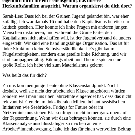
eigentlich nicht für ein Lebensgefühl, das unsere
Herkunftsfamilien anspricht. Warum organisierst du dich dort?
Sarah-Lee
: Dass ich bei der Grünen Jugend gelandet bin, war eher
zufällig. Ich war damals 16 und habe den Kapitalismus bereits sehr
kritisch gesehen. Hier konnte ich linke Fragen mit anderen jungen
Menschen diskutieren, und während die Grüne Partei den
Kapitalismus nicht abschaffen will, ist der Jugendverband da anders
eingestellt. Wir sind eine handlungsfähige Organisation. Das ist für
linke Strukturen keine Selbstverständlichkeit. Es gibt kaum
Flügelstreitigkeiten, sondern eine geteilte linke Richtung, und wir
sind kampagnenfähig. Bildungsarbeit und Theorie spielen eine
große Rolle, ich habe viel zum Materialismus gelernt.
Was heißt das für dich?
Zu uns kommen junge Leute ohne Klassenstandpunkt. Nicht
deshalb, weil sie nicht der arbeitenden Klasse angehören würden,
sondern weil man uns über Jahrzehnte eingeredet hat, dass das nicht
relevant ist. Gerade im linksliberalen Milieu, bei antirassistischen
Initiativen wie Seebrücke, Fridays for Future oder im
Netzfeminismus stehen Klassenfragen nicht immer ganz oben auf
der Tagesordnung. Wenn wir dazu beitragen können, sie durch eine
Klassenanalyse anschlussfähiger zu machen an eine
Arbeiter*innenbewegung, halte ich das für einen wertvollen Beitrag.