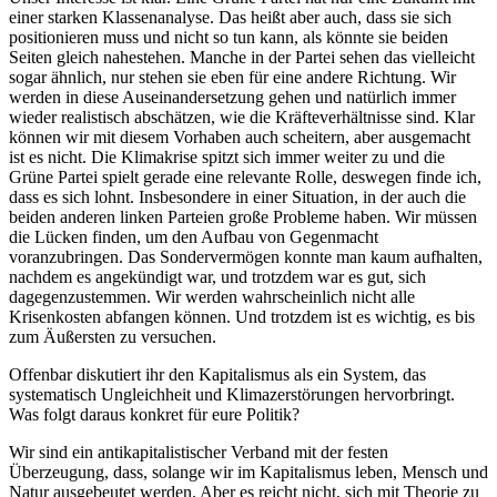
einer starken Klassenanalyse. Das heißt aber auch, dass sie sich
positionieren muss und nicht so tun kann, als könnte sie beiden
Seiten gleich nahestehen. Manche in der Partei sehen das vielleicht
sogar ähnlich, nur stehen sie eben für eine andere Richtung. Wir
werden in diese Auseinandersetzung gehen und natürlich immer
wieder realistisch abschätzen, wie die Kräfteverhältnisse sind. Klar
können wir mit diesem Vorhaben auch scheitern, aber ausgemacht
ist es nicht. Die Klimakrise spitzt sich immer weiter zu und die
Grüne Partei spielt gerade eine relevante Rolle, deswegen finde ich,
dass es sich lohnt. Insbesondere in einer Situation, in der auch die
beiden anderen linken Parteien große Probleme haben. Wir müssen
die Lücken finden, um den Aufbau von Gegenmacht
voranzubringen. Das Sondervermögen konnte man kaum aufhalten,
nachdem es angekündigt war, und trotzdem war es gut, sich
dagegenzustemmen. Wir werden wahrscheinlich nicht alle
Krisenkosten abfangen können. Und trotzdem ist es wichtig, es bis
zum Äußersten zu versuchen.
Offenbar diskutiert ihr den Kapitalismus als ein System, das
systematisch Ungleichheit und Klimazerstörungen hervorbringt.
Was folgt daraus konkret für eure Politik?
Wir sind ein antikapitalistischer Verband mit der festen
Überzeugung, dass, solange wir im Kapitalismus leben, Mensch und
Natur ausgebeutet werden. Aber es reicht nicht, sich mit Theorie zu