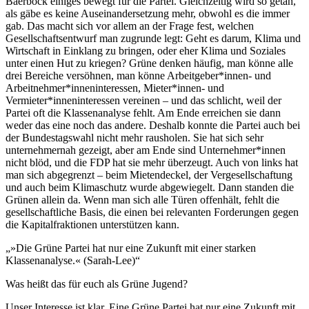
Baerbock einiges bewegt für die Partei. Gleichzeitig wird so getan,
als gäbe es keine Auseinandersetzung mehr, obwohl es die immer
gab. Das macht sich vor allem an der Frage fest, welchen
Gesellschaftsentwurf man zugrunde legt: Geht es darum, Klima und
Wirtschaft in Einklang zu bringen, oder eher Klima und Soziales
unter einen Hut zu kriegen? Grüne denken häufig, man könne alle
drei Bereiche versöhnen, man könne Arbeitgeber*innen- und
Arbeitnehmer*inneninteressen, Mieter*innen- und
Vermieter*inneninteressen vereinen – und das schlicht, weil der
Partei oft die Klassenanalyse fehlt. Am Ende erreichen sie dann
weder das eine noch das andere. Deshalb konnte die Partei auch bei
der Bundestagswahl nicht mehr rausholen. Sie hat sich sehr
unternehmernah gezeigt, aber am Ende sind Unternehmer*innen
nicht blöd, und die FDP hat sie mehr überzeugt. Auch von links hat
man sich abgegrenzt – beim Mietendeckel, der Vergesellschaftung
und auch beim Klimaschutz wurde abgewiegelt. Dann standen die
Grünen allein da. Wenn man sich alle Türen offenhält, fehlt die
gesellschaftliche Basis, die einen bei relevanten Forderungen gegen
die Kapitalfraktionen unterstützen kann.
»Die Grüne Partei hat nur eine Zukunft mit einer starken
Klassenanalyse.« (Sarah-Lee)
Was heißt das für euch als Grüne Jugend?
Unser Interesse ist klar. Eine Grüne Partei hat nur eine Zukunft mit