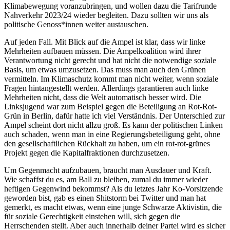
Klimabewegung voranzubringen, und wollen dazu die Tarifrunde
Nahverkehr 2023/24 wieder begleiten. Dazu sollten wir uns als
politische Genoss*innen weiter austauschen.
Auf jeden Fall. Mit Blick auf die Ampel ist klar, dass wir linke
Mehrheiten aufbauen müssen. Die Ampelkoalition wird ihrer
Verantwortung nicht gerecht und hat nicht die notwendige soziale
Basis, um etwas umzusetzen. Das muss man auch den Grünen
vermitteln. Im Klimaschutz kommt man nicht weiter, wenn soziale
Fragen hintangestellt werden. Allerdings garantieren auch linke
Mehrheiten nicht, dass die Welt automatisch besser wird. Die
Linksjugend war zum Beispiel gegen die Beteiligung an Rot-Rot-
Grün in Berlin, dafür hatte ich viel Verständnis. Der Unterschied zur
Ampel scheint dort nicht allzu groß. Es kann der politischen Linken
auch schaden, wenn man in eine Regierungsbeteiligung geht, ohne
den gesellschaftlichen Rückhalt zu haben, um ein rot-rot-grünes
Projekt gegen die Kapitalfraktionen durchzusetzen.
Um Gegenmacht aufzubauen, braucht man Ausdauer und Kraft.
Wie schaffst du es, am Ball zu bleiben, zumal du immer wieder
heftigen Gegenwind bekommst? Als du letztes Jahr Ko-Vorsitzende
geworden bist, gab es einen Shitstorm bei Twitter und man hat
gemerkt, es macht etwas, wenn eine junge Schwarze Aktivistin, die
für soziale Gerechtigkeit einstehen will, sich gegen die
Herrschenden stellt. Aber auch innerhalb deiner Partei wird es sicher